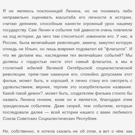
Я не являюсь поклонницей Ленина, но не понимать либо
неправильно оценивать масштаба его личности в истории,
считаю деянием, способным нанести огромный урон нашему
государству. Сам Ленин и события той давности очень повлияли
на ход истории, да чего там стесняться!..изменили его. У нас, в
России, была величайшая революция, замечу, замутил которую
отнюдь не Ильич, он лишь вовремя подхватил её "флагшток". И
что же делаем мы, наследники тех величайших событий? Мы
должны с гордостью нести этот самый флагшток, а мы в
столетний юбилей Великой Октябрьской социалистической
революции, прям-таки накануне его, спокойно допускаем этот
фильм, может быть, и хороший, я лично стану его смотреть с
удовольствием, вернее, терпим это оскорбительное название.
Какой-такой демон?..может быть, создателям фильма стоило бы
назвать Ленина гением, коим он и является, благодаря этим
грандиозным событиям. Даже скорей, тем событиям, которые
последовали далее — всей истории нашего с вами любимого
Союза Советских Социалистических Республик.
Но, собственно, я хотела сказать не об этом, а вот о чём: как