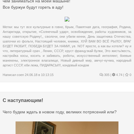
чем заниматься на моей машыне!
Все буржуи будут гореть в аду!
Метки:
мы тут все культурные в говно
,
Крым
,
Памятная дата
,
география
,
Родина
,
Антарктида
,
открытие
,
«Солнечный удар»
,
освобождение
,
работы художников
,
за
нашу советскую Родину!,
,
сволочи
,
они убили кенни
,
День защитника Отечества
,
шапочки из фольги
,
Настоящий человек
,
книжки
,
ХУЙ ВАМ ВО ВСЁ РЫЛО!
,
ВРАГ
БУДЕТ РАЗБИТ
,
ПОБЕДА БУДЕТ ЗА НАМИ!
,
ув. NOT яросте
,
а как вы хотели? ну и
что
,
литературный срач
,
Ленин
,
СССР
,
хруст французкай булки
,
Это жисть/жесть
,
настройка косы
,
косить и забивать
,
роботы
,
искусственный интеллект
,
боевые
манекены
,
электронное влагалище
,
Новый дивный мир
,
амчуг-кучма
,
народный
артист СССР
,
еби лежа
,
ПИДАРАСЫ!!!
,
кондовый кондом
Написал
coen
24.06.18 в 10:13:15
305
|
4.74 |
0
С наступающим!
Чего будем ждать в новом году, великих потрясений или?