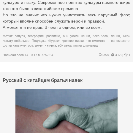
культуре и языку. Современное понятие культуры намного шире
того что было в византийские времена.
Но это не значит что нужно уничтожить весь парусный флот,
который вполне способен служить верой и правдой.
А может я и не прав. В чем то одном, или во всем.
Метки:
запуск
,
география
,
развитие
,
они убили кенни
,
Кока-Кола
,
Ленин
,
Бери
лопату побольше
,
Подлодка «Курск»
,
крепкие сиски
,
что сможете — вы сможете
,
фотки калькулятора
,
амчуг - кучма
,
еби лежа
,
попки школьниц
Написал
coen
14.10.17 в 09:57:54
358
|
4.68 |
1
Русский с китайцем братья навек