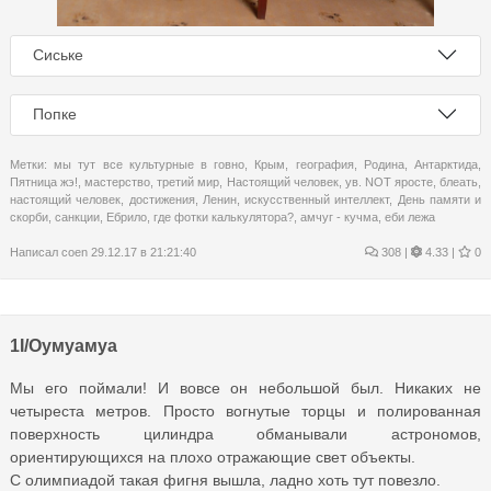
Сиське
Попке
Метки:
мы тут все культурные в говно
,
Крым
,
география
,
Родина
,
Антарктида
,
Пятница жэ!
,
мастерство
,
третий мир
,
Настоящий человек
,
ув. NOT яросте
,
блеать
,
настоящий человек
,
достижения
,
Ленин
,
искусственный интеллект
,
День памяти и
скорби
,
санкции
,
Ебрило
,
где фотки калькулятора?
,
амчуг - кучма
,
еби лежа
Написал
coen
29.12.17 в 21:21:40
308
|
4.33 |
0
1I/Оумуамуа
Мы его поймали! И вовсе он небольшой был. Никаких не
четыреста метров. Просто вогнутые торцы и полированная
поверхность цилиндра обманывали астрономов,
ориентирующихся на плохо отражающие свет объекты.
С олимпиадой такая фигня вышла, ладно хоть тут повезло.