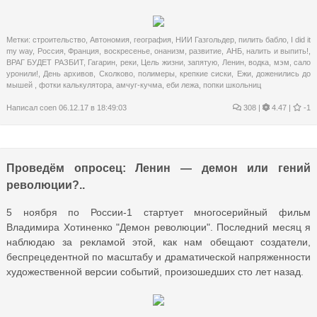
Метки:
строительство
,
Автономия
,
география
,
НИИ Газгольдер
,
пилить бабло
,
I did it
my way
,
Россия
,
Франция
,
воскресенье
,
онанизм
,
развитие
,
АНБ
,
налить и выпить!
,
ВРАГ БУДЕТ РАЗБИТ
,
Гагарин
,
реки
,
Цель жизни
,
запятую
,
Ленин
,
водка
,
мэм
,
сало
уронили!
,
День архивов
,
Сколково
,
полимеры
,
крепкие сиски
,
Ежи
,
доженились до
мышей
,
фотки калькулятора
,
амчуг-кучма
,
еби лежа
,
попки школьниц
Написал
coen
06.12.17 в 18:49:03
308
|
4.47 |
-1
Проведём опросец: Ленин — демон или гений
революции?..
5 ноября по России-1 стартует многосерийный фильм
Владимира Хотиненко "Демон революции". Последний месяц я
наблюдаю за рекламой этой, как нам обещают создатели,
беспрецедентной по масштабу и драматической напряженности
художественной версии событий, произошедших сто лет назад.