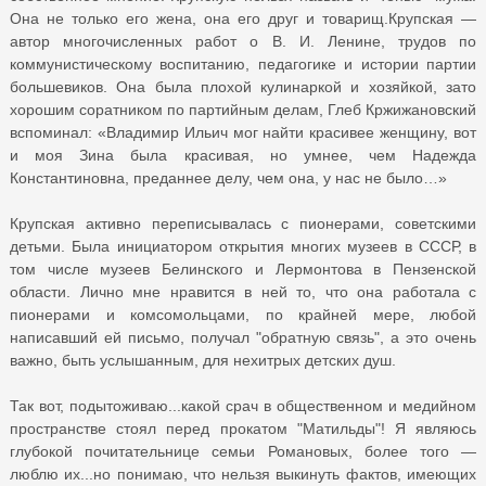
Она не только его жена, она его друг и товарищ.Крупская —
автор многочисленных работ о В. И. Ленине, трудов по
коммунистическому воспитанию, педагогике и истории партии
большевиков. Она была плохой кулинаркой и хозяйкой, зато
хорошим соратником по партийным делам, Глеб Кржижановский
вспоминал: «Владимир Ильич мог найти красивее женщину, вот
и моя Зина была красивая, но умнее, чем Надежда
Константиновна, преданнее делу, чем она, у нас не было…»
Крупская активно переписывалась с пионерами, советскими
детьми. Была инициатором открытия многих музеев в СССР, в
том числе музеев Белинского и Лермонтова в Пензенской
области. Лично мне нравится в ней то, что она работала с
пионерами и комсомольцами, по крайней мере, любой
написавший ей письмо, получал "обратную связь", а это очень
важно, быть услышанным, для нехитрых детских душ.
Так вот, подытоживаю...какой срач в общественном и медийном
пространстве стоял перед прокатом "Матильды"! Я являюсь
глубокой почитательнице семьи Романовых, более того —
люблю их...но понимаю, что нельзя выкинуть фактов, имеющих