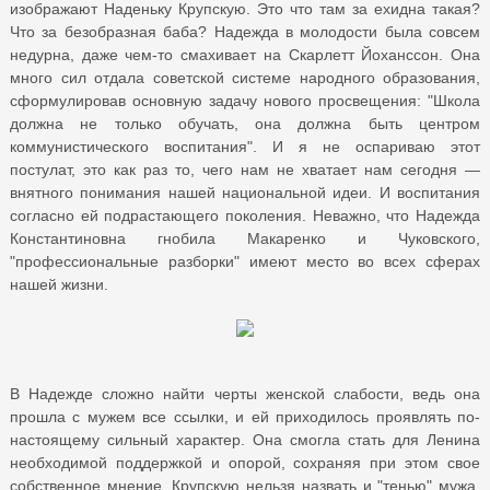
изображают Наденьку Крупскую. Это что там за ехидна такая?
Что за безобразная баба? Надежда в молодости была совсем
недурна, даже чем-то смахивает на Скарлетт Йоханссон. Она
много сил отдала советской системе народного образования,
сформулировав основную задачу нового просвещения: "Школа
должна не только обучать, она должна быть центром
коммунистического воспитания". И я не оспариваю этот
постулат, это как раз то, чего нам не хватает нам сегодня —
внятного понимания нашей национальной идеи. И воспитания
согласно ей подрастающего поколения. Неважно, что Надежда
Константиновна гнобила Макаренко и Чуковского,
"профессиональные разборки" имеют место во всех сферах
нашей жизни.
В Надежде сложно найти черты женской слабости, ведь она
прошла с мужем все ссылки, и ей приходилось проявлять по-
настоящему сильный характер. Она смогла стать для Ленина
необходимой поддержкой и опорой, сохраняя при этом свое
собственное мнение. Крупскую нельзя назвать и "тенью" мужа.