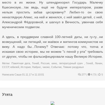
место в их жизни. Ну шпендрихорил Государь Малечку
Кшесинскую...так ведь, ещё не будучи императором, разве
нельзя простить забав цесаревичу? Любил-то он свою
ненаглядную Аликс, на ней и женился, с ней завёл детей, с ней,
Александрой Фёдоровной, и шагнул в Вечность, увенчав себя
мученическим подвигом.
А здесь, в преддверии славной 100-летней даты, ни гу-гу...ни
возмущений, ни петиций, ни маёвок и митингов коммунистов не
вижу. А надо бы...Почему? Отвечаю: потому что, топча и
искажая свою историю, мы не можем "с пеной у рта" требовать
от других, чтобы не фальсифицировали нашу Великую Историю.
Метки:
Памятная дата
,
Гений
,
Россия
,
кино
,
литературный срач
,
Геней
,
Ленин
,
СССР
,
юбилей
,
История
,
Наброс
,
чмоке
,
Событие
,
Тяжкие раздумья
Написала
Саша
01.11.17 в 11:10:01
277
|
4.73 |
5
Утята