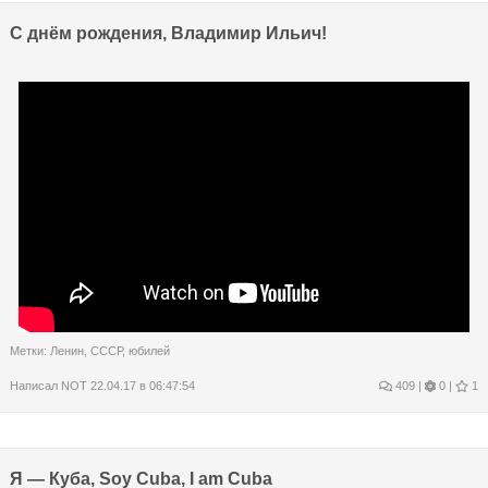
С днём рождения, Владимир Ильич!
Метки:
Ленин
,
СССР
,
юбилей
Написал
NOT
22.04.17 в 06:47:54
409
|
0 |
1
Я — Куба, Soy Cuba, I am Cuba