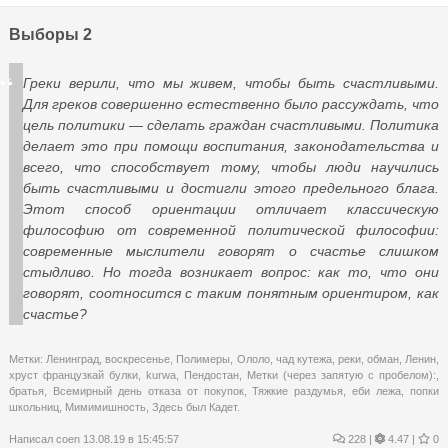
Выборы 2
Греки верили, что мы живем, чтобы быть счастливыми.
Для греков совершенно естественно было рассуждать, что
цель политики — сделать граждан счастливыми. Политика
делает это при помощи воспитания, законодательства и
всего, что способствует тому, чтобы люди научились
быть счастливыми и достигли этого предельного блага.
Этот способ ориентации отличает классическую
философию от современной политической философии:
современные мыслители говорят о счастье слишком
стыдливо. Но тогда возникает вопрос: как то, что они
говорят, соотносится с таким понятным ориентиром, как
счастье?
Метки:
Ленинград
,
воскресенье
,
Полимеры
,
Ололо
,
чад кутежа
,
реки
,
обман
,
Ленин
,
хруст французкай булки
,
kurwa
,
Пендостан
,
Метки (через запятую с пробелом):
,
братья
,
Всемирный день отказа от покупок
,
Тяжкие раздумья
,
еби лежа
,
попки
школьниц
,
Мимимишность
,
Здесь был Кадет.
Написал
coen
13.08.19 в 15:45:57
228
|
4.47 |
0