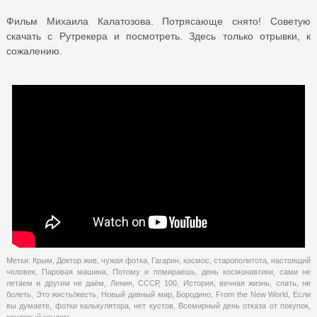
Фильм Михаила Калатозова. Потрясающе снято! Советую
скачать с Рутрекера и посмотреть. Здесь только отрывки, к
сожалению.
Метки:
Крым
,
Доктор жив
,
чужая фотка
,
Гагарин
,
космос
,
старополитота
,
настоящий
человек
,
Паровая машина
,
Потому и помираешь
,
день космонавтики
,
сами не
летаем и другим не даём
,
Ленин
,
СССР
,
100
,
История
,
вечная жизнь
,
спать
,
не
болеть
,
Это жисть/жесть
,
Новый дивный мир
,
Бородино
,
From the New World
,
Если
вы думаете
,
фотки калькулятора
,
нет кустов
,
Всемирный день отказа от покупок
,
кондовый кондом