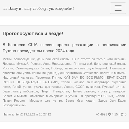
За Вашу и нашу свободу, ув. юзернейм!
Проголосуют все и везде!
В Конгресс США внесен проект резолюции о непризнании
Путина президентом после 2024 года
Метки:
освобождение
,
день воинской славы
,
Ты в ответе за того в кого веришь
,
Ярослав Мудрый
,
Россия
,
Анна Ярославовна
,
Пятница жэ!
,
День воинской славы
России
,
Сталинградская битва
,
Победа
,
за нашу советскую Родину!,
,
Полимеры
,
сволочи
,
они убили кенни
,
пендосня
,
День защитника Отечества
,
налить и выпить!
,
Настоящий человек
,
Перемога
,
Путин
,
ХУЙ ВАМ ВО ВСЁ РЫЛО!
,
ВРАГ БУДЕТ
РАЗБИТ
,
ПОБЕДА БУДЕТ ЗА НАМИ!
,
Сталин
,
космос
,
за Императора
,
охуевшие
люди
,
Геней
,
успех
,
удача
,
достижения
,
Ленин
,
СССР
,
путинизм
,
Русский витязь
,
Бери лопату побольше
,
Пётр I
,
Пендостан
,
Ничего святого
,
к ответу
,
пендосы
,
Балом и МИГом
,
Движение в Америке: «Путина - в президенты США!»
,
Сталин
Путин Россия!
,
Москали уже не те
,
Здесь был Кадет.
,
Здесь был Кадет
Безокрошечный
Написал
tenj2
19.11.21 в 13:27:12
499
|
4.15 |
0