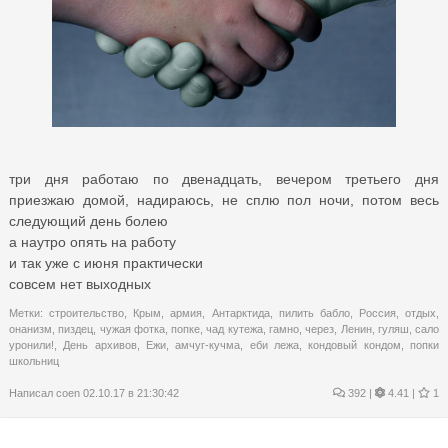
три дня работаю по двенадцать, вечером третьего дня
приезжаю домой, надираюсь, не сплю пол ночи, потом весь
следующий день болею
а наутро опять на работу
и так уже с июня практически
совсем нет выходных
Метки:
строительство
,
Крым
,
армия
,
Антарктида
,
пилить бабло
,
Россия
,
отдых
,
онанизм
,
пиздец
,
чужая фотка
,
попке
,
чад кутежа
,
гамно
,
через
,
Ленин
,
гуляш
,
сало
уронили!
,
День архивов
,
Ежи
,
амчуг-кучма
,
еби лежа
,
кондовый кондом
,
попки
школьниц
Написал
coen
02.10.17 в 21:30:42
392
|
4.41 |
1