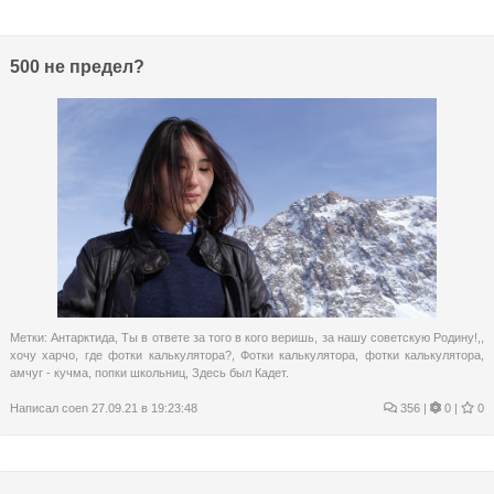
500 не предел?
Метки:
Антарктида
,
Ты в ответе за того в кого веришь
,
за нашу советскую Родину!,
,
хочу харчо
,
где фотки калькулятора?
,
Фотки калькулятора
,
фотки калькулятора
,
амчуг - кучма
,
попки школьниц
,
Здесь был Кадет.
Написал
coen
27.09.21 в 19:23:48
356
|
0 |
0