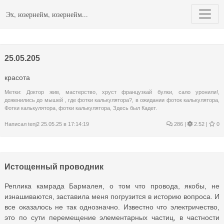
Эх, юзернейм, юзернейм...
25.05.205
красота
Метки:
Доктор жив
,
мастерство
,
хруст французкай булки
,
сало уронили!
,
доженились до мышей
,
где фотки калькулятора?
,
в ожидании фоток калькулятора
,
Фотки калькулятора
,
фотки калькулятора
,
Здесь был Кадет.
Написал
tenj2
25.05.25 в 17:14:19
286
|
2.52 |
0
Истощенный проводник
Реплика камрада Бармалея, о том что провода, якобы, не
изнашиваются, заставила меня погрузится в историю вопроса. И
все оказалось не так однозначно. Известно что электричество,
это по сути перемещение элементарных частиц, в частности