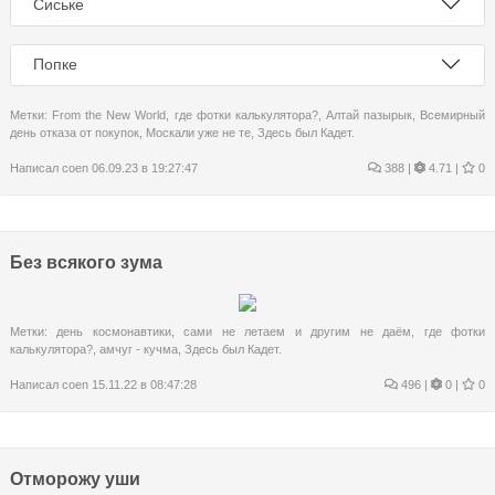
Сиське
Попке
Метки:
From the New World
,
где фотки калькулятора?
,
Алтай пазырык
,
Всемирный
день отказа от покупок
,
Москали уже не те
,
Здесь был Кадет.
Написал
coen
06.09.23 в 19:27:47
388
|
4.71 |
0
Без всякого зума
Метки:
день космонавтики
,
сами не летаем и другим не даём
,
где фотки
калькулятора?
,
амчуг - кучма
,
Здесь был Кадет.
Написал
coen
15.11.22 в 08:47:28
496
|
0 |
0
Отморожу уши