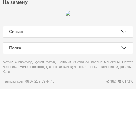
На замену
Сиське
Попке
Метки:
Антарктида
,
чужая фотка
,
шапочки из фольги
,
боевые манекены
,
Святая
Вероника
,
Ничего святого
,
где фотки калькулятора?
,
попки школьниц
,
Здесь был
Кадет.
Написал
coen
06.07.21 в 09:44:46
362
|
0 |
0
Морковь!
Итак, морковь стоит дороже бананов. И, хуле! Бананы в ши
непокладешь. Путин, разберись, блять! Охуели там в маскве!
Метки:
Болтовня