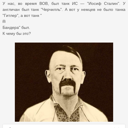
У нас, во время ВОВ, был танк ИС — "Иосиф Сталин". У
англичан был танк "Черчилль". А вот у немцев не было танка
"Гитлер", а вот танк "
П
Бандера" был.
К чему бы это?