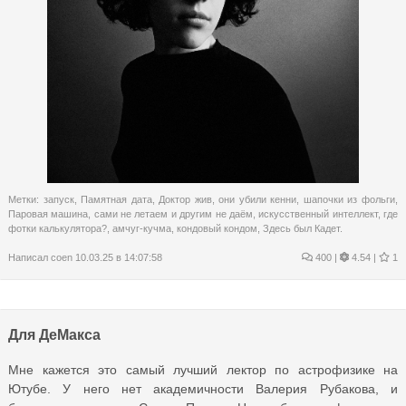
Метки:
запуск
,
Памятная дата
,
Доктор жив
,
они убили кенни
,
шапочки из фольги
,
Паровая машина
,
сами не летаем и другим не даём
,
искусственный интеллект
,
где
фотки калькулятора?
,
амчуг-кучма
,
кондовый кондом
,
Здесь был Кадет.
Написал
coen
10.03.25 в 14:07:58
400
|
4.54 |
1
Для ДеМакса
Мне кажется это самый лучший лектор по астрофизике на
Ютубе. У него нет академичности Валерия Рубакова, и