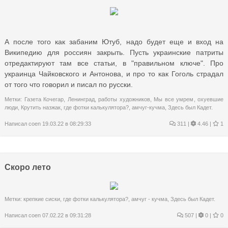
А после того как забаним Ютуб, надо будет еще и вход на
Википедию для россиян закрыть. Пусть украинские патриты
отредактируют там все статьи, в "правильном ключе". Про
украинца Чайковского и Антонова, и про то как Гоголь страдал
от того что говорил и писал по русски.
Метки:
Газета Кочегар
,
Ленинград
,
работы художников
,
Мы все умрем
,
охуевшие
люди
,
Крутить назжак
,
где фотки калькулятора?
,
амчуг-кучма
,
Здесь был Кадет.
Написал
coen
19.03.22 в 08:29:33
311
|
4.46 |
1
Скоро лето
Метки:
крепкие сиски
,
где фотки калькулятора?
,
амчуг - кучма
,
Здесь был Кадет.
Написал
coen
07.02.22 в 09:31:28
507
|
0 |
0