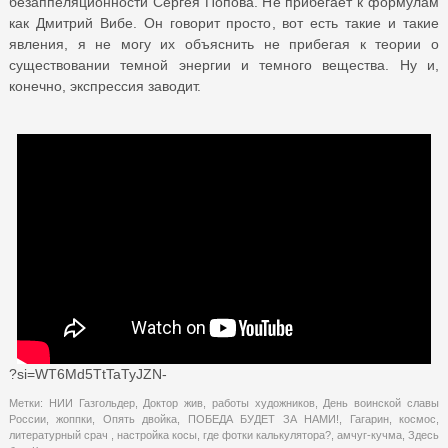
безаппеляционности Сергея Попова. Не прибегает к формулам
как Дмитрий Вибе. Он говорит просто, вот есть такие и такие
явления, я не могу их объяснить не прибегая к теории о
существовании темной энергии и темного вещества. Ну и,
конечно, экспрессия заводит.
?si=WT6Md5TtTaTyJZN-
Метки:
НИИ Газгольдер
,
Доктор жив
,
работы художников
,
День воинской славы
России
,
жоппки
,
Опять двойка
,
ПОБЕДА БУДЕТ ЗА НАМИ!
,
Гагарин
,
космос
,
литературный срач
,
настройка косы
,
где фотки калькулятора?
,
амчуг-кучма
,
Здесь