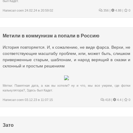
был Кадет.
Написал
coen
24.02.24 в 20:59:02
356
|
4.88 |
0
Метили в коммунизм а попали в Россию
История повторяется. И, к сожалению, не виде фарса. Верхи, не
соответствующие масштабу проблем, или, может быть, слишком
приверженные старым, шаблонам, и народ верящий в сказки и
склонный и простым решениям
Метки:
Памятная дата
,
а как вы хотели? ну и что
,
мы все умрем
,
где фотки
калькулятора?
,
Здесь был Кадет.
Написал
coen
03.12.23 в 11:07:15
418
|
4.4 |
0
Зато