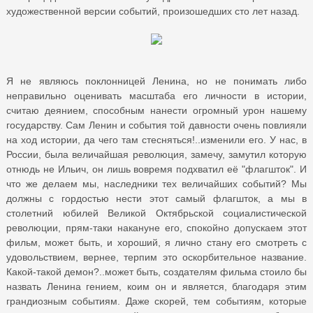
художественной версии событий, произошедших сто лет назад.
Я не являюсь поклонницей Ленина, но не понимать либо
неправильно оценивать масштаба его личности в истории,
считаю деянием, способным нанести огромный урон нашему
государству. Сам Ленин и события той давности очень повлияли
на ход истории, да чего там стесняться!..изменили его. У нас, в
России, была величайшая революция, замечу, замутил которую
отнюдь не Ильич, он лишь вовремя подхватил её "флагшток". И
что же делаем мы, наследники тех величайших событий? Мы
должны с гордостью нести этот самый флагшток, а мы в
столетний юбилей Великой Октябрьской социалистической
революции, прям-таки накануне его, спокойно допускаем этот
фильм, может быть, и хороший, я лично стану его смотреть с
удовольствием, вернее, терпим это оскорбительное название.
Какой-такой демон?..может быть, создателям фильма стоило бы
назвать Ленина гением, коим он и является, благодаря этим
грандиозным событиям. Даже скорей, тем событиям, которые