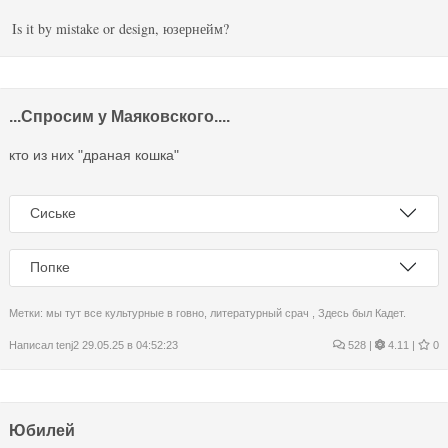
Is it by mistake or design, юзернейм?
...Спросим у Мaяковского....
кто из них "дрaнaя кошкa"
Сиське
Попке
Метки:
мы тут все культурные в говно
,
литературный срач
,
Здесь был Кадет.
Написал
tenj2
29.05.25 в 04:52:23
528
|
4.11 |
0
Юбилей