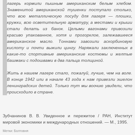
лагерь кормили пышным американским белым хлебом.
Знаменитой американской тушенки поступало столько,
что всю металлическую посуду для лагеря — плошки,
кружки, всю осветительную арматуру, а местами и крыши
стали делать из банок. Целыми вагонами привозили
красиво упакованное, хотя и прогорклое, залежавшееся
американское масло. Тоннами завозили аскорбиновую
кислоту и почти выжили цингу. Наряжали заключенных в
какие-то спортивные американские костюмы и желтые
башмаки с подошвами в два пальца толщиной.
Жить в нашем лагере стало, пожалуй, лучше, чем на воле.
В конце 1942 или в начале 43 года к нам привезли эшелон
ленинградских детей. Только тут мы воочию увидели, что
происходило в стране.
Зубчанинов В. В. Увиденное и пережитое / РАН, Институт
мировой экономики и международных отношений. — М., 1995.
Метки:
Болтовня