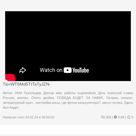
?si=WT6Md5TtTaTyJZN-
Метки:
НИИ Газгольдер
,
Доктор жив
,
работы художников
,
День воинской славы
России
,
жоппки
,
Опять двойка
,
ПОБЕДА БУДЕТ ЗА НАМИ!
,
Гагарин
,
космос
,
литературный срач
,
настройка косы
,
где фотки калькулятора?
,
амчуг-кучма
,
Здесь
был Кадет.
Написал
coen
24.02.24 в 20:59:02
356
|
4.88 |
0