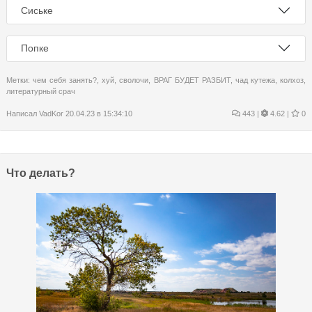
Сиське
Попке
Метки:
чем себя занять?
,
хуй
,
сволочи
,
ВРАГ БУДЕТ РАЗБИТ
,
чад кутежа
,
колхоз
,
литературный срач
Написал
VadKor
20.04.23 в 15:34:10
443
|
4.62 |
0
Что делать?