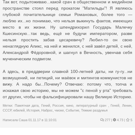
Так вот, подытоживаю...какой срач в общественном и медийном
пространстве стоял перед прокатом "Матильды"! Я являюсь
глубокой почитательнице семьи Романовых, более того —
люблю их...но понимаю, что нельзя выкинуть фактов, имеющих
место в их жизни. Ну шпендрихорил Государь Малечку
Кшесинскую...так ведь, ещё не будучи императором, разве
нельзя простить забав цесаревичу? Любил-то он свою
ненаглядную Аликс, на ней и женился, с ней завёл детей, с ней,
Александрой Фёдоровной, и шагнул в Вечность, увенчав себя
мученическим подвигом.
А здесь, в преддверии славной 100-летней даты, ни гу-гу...ни
возмущений, ни петиций, ни маёвок и митингов коммунистов не
вижу. А надо бы...Почему? Отвечаю: потому что, топча и
искажая свою историю, мы не можем "с пеной у рта" требовать
от других, чтобы не фальсифицировали нашу Великую Историю.
Метки:
Памятная дата
,
Гений
,
Россия
,
кино
,
литературный срач
,
Геней
,
Ленин
,
СССР
,
юбилей
,
История
,
Наброс
,
чмоке
,
Событие
,
Тяжкие раздумья
Написала
Саша
01.11.17 в 11:10:01
277
|
4.73 |
5