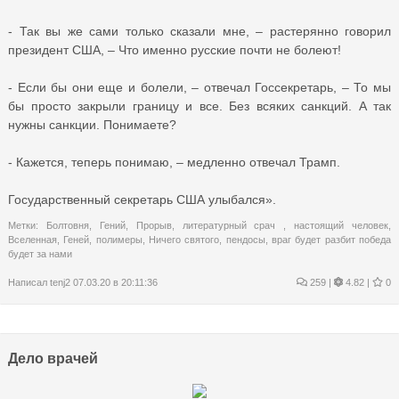
- Так вы же сами только сказали мне, – растерянно говорил
президент США, – Что именно русские почти не болеют!
- Если бы они еще и болели, – отвечал Госсекретарь, – То мы
бы просто закрыли границу и все. Без всяких санкций. А так
нужны санкции. Понимаете?
- Кажется, теперь понимаю, – медленно отвечал Трамп.
Государственный секретарь США улыбался».
Метки:
Болтовня
,
Гений
,
Прорыв
,
литературный срач
,
настоящий человек
,
Вселенная
,
Геней
,
полимеры
,
Ничего святого
,
пендосы
,
враг будет разбит победа
будет за нами
Написал
tenj2
07.03.20 в 20:11:36
259
|
4.82 |
0
Дело врачей