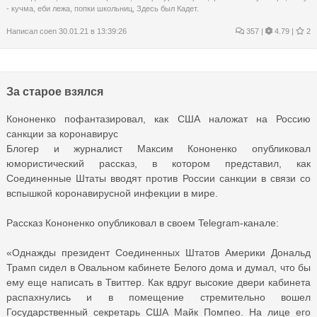
- кучма
,
еби лежа
,
попки школьниц
,
Здесь был Кадет.
Написал
coen
30.01.21 в 13:39:26
357
|
4.79 |
2
За старое взялся
Кононенко пофантазировал, как США наложат на Россию
санкции за коронавирус
Блогер и журналист Максим Кононенко опубликовал
юмористический рассказ, в котором представил, как
Соединенные Штаты вводят против России санкции в связи со
вспышкой коронавирусной инфекции в мире.
Рассказ Кононенко опубликовал в своем Telegram-канале:
«Однажды президент Соединенных Штатов Америки Дональд
Трамп сидел в Овальном кабинете Белого дома и думал, что бы
ему еще написать в Твиттер. Как вдруг высокие двери кабинета
распахнулись и в помещение стремительно вошел
Государственный секретарь США Майк Помпео. На лице его