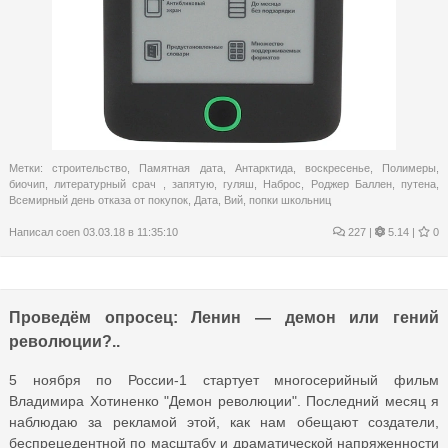
Метки:
строительство
,
Памятная дата
,
Антарктида
,
воскресенье
,
Полимеры
,
биочип
,
литературный срач
,
запятую
,
гуляш
,
Наброс
,
Роджер Баллен
,
путена
,
Всемирный день отказа от покупок
,
Дата
,
Вий
,
попки школьниц
Написал
coen
03.03.18 в 11:35:10
227
|
5.14 |
0
Проведём опросец: Ленин — демон или гений
революции?..
5 ноября по России-1 стартует многосерийный фильм
Владимира Хотиненко "Демон революции". Последний месяц я
наблюдаю за рекламой этой, как нам обещают создатели,
беспрецедентной по масштабу и драматической напряженности