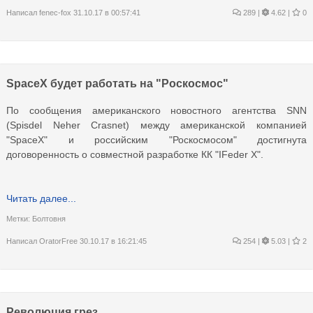
Написал
fenec-fox
31.10.17 в 00:57:41
289
|
4.62 |
0
SpaceХ будет работать на "Роскосмос"
По сообщения американского новостного агентства SNN
(Spisdel Neher Crasnet) между американской компанией
"SpaceХ" и российским "Роскосмосом" достигнута
договоренность о совместной разработке КК "IFeder X".
Читать далее...
Метки:
Болтовня
Написал
OratorFree
30.10.17 в 16:21:45
254
|
5.03 |
2
Революция грез