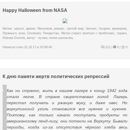
Happy Halloween from NASA
Метки:
запуск
,
армия
,
Михалков
,
реверс
,
третий мир
,
биочип
,
Гагарин
,
авиапром
,
Промысл
,
мэм
,
Сколково
,
Пендостан
,
Метки (через запятую с пробелом):
,
геракл
,
Южная Осетия
,
амчуг - кучма
,
попки школьниц
Написал
coen
31.10.17 в 20:08:40
211
|
0 |
0
К дню памяти жертв политических репрессий
Как ни странно, жить в нашем лагере к концу 1942 года
стало легче. В стране свирепствовал голод. Лагерь
перестал получать и ржаную муку, и даже овес. Но
воркутинский уголь становился все нужнее и нужнее.
Поэтому, как только начали поступать продукты по
американскому ленд-лизу, они потекли на Воркуту. Бывали
периоды, когда из-за отсутствия чёрного хлеба весь