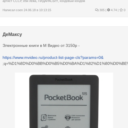
артист СССР
,
еби лежа
,
ПИДАРАСЫ!!!
,
кондовый кондом
Написал
coen
24.06.18 в 10:13:15
305
|
4.74 |
0
ДеМаксу
Электронные книги в М Видео от 3150р -
https://www.mvideo.ru/product-list-page-cls?params=0&
;q=%D1%8D%D0%BB%D0%B5%D0%BA%D1%82%D1%80%D0%BE%D0%BD