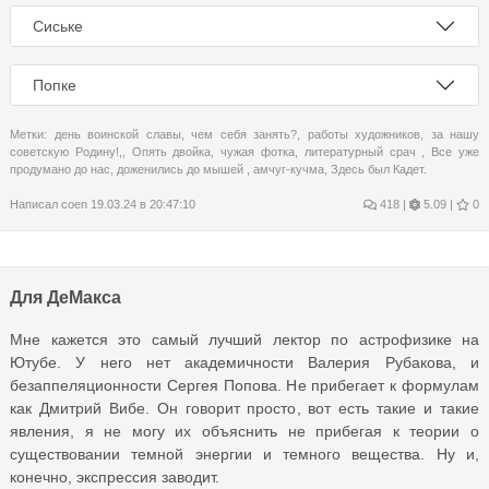
Сиське
Попке
Метки:
день воинской славы
,
чем себя занять?
,
работы художников
,
за нашу
советскую Родину!,
,
Опять двойка
,
чужая фотка
,
литературный срач
,
Все уже
продумано до нас
,
доженились до мышей
,
амчуг-кучма
,
Здесь был Кадет.
Написал
coen
19.03.24 в 20:47:10
418
|
5.09 |
0
Для ДеМакса
Мне кажется это самый лучший лектор по астрофизике на
Ютубе. У него нет академичности Валерия Рубакова, и
безаппеляционности Сергея Попова. Не прибегает к формулам
как Дмитрий Вибе. Он говорит просто, вот есть такие и такие
явления, я не могу их объяснить не прибегая к теории о
существовании темной энергии и темного вещества. Ну и,
конечно, экспрессия заводит.