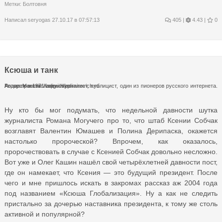
Метки:
Болтовня
Написал
seryogas
27.10.17 в 07:57:13
405
|
4.43 |
0
Ксюша и танк
Автор: Максим Кононенко
Родился в 1971 году. Журналист, публицист, один из пионеров русского интернета. Автор проекта vladimir.vladimirovich.ru.
Ну кто бы мог подумать, что недельной давности шутка
журналиста Романа Могучего про то, что штаб Ксении Собчак
возглавят Валентин Юмашев и Полина Дерипаска, окажется
настолько пророческой? Впрочем, как оказалось,
пророчествовать в случае с Ксенией Собчак довольно несложно.
Вот уже и Олег Кашин нашёл свой четырёхлетней давности пост,
где он намекает, что Ксения — это будущий президент. После
чего и мне пришлось искать в закромах рассказ аж 2004 года
под названием «Ксюша Глобализация». Ну а как не следить
пристально за дочерью наставника президента, к тому же столь
активной и популярной?