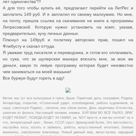
лет одиночества"!!!
А для того чтобы купить её, предлагают перейти на ЛитРес и
заплатить 149 руб. И я заплатил по своему малоумию. Но мне,
на почту, пришла ссылка на скачивание не книги а программы
Литресовской. Которую нужно установить на комп, указав,
предварительно, кучу личных данных.
Плюнул на 149руб и политику авторских прав, пошел на
Флибусту и скачал оттуда.
Я уважаю труд писателя и переводчика, и готов его оплачивать,
но сука, что за шулерская манера втюхать мне, за мои же
деньги, какую то левую программу которая будет неизвестно
чем заниматься на моей машыне!
Все буржуи будут гореть в аду!
Метки:
мы тут все культурные в говно
,
Крым
,
Памятная дата
,
география
,
Родина
,
Антарктида
,
открытие
,
«Солнечный удар»
,
освобождение
,
работы художников
,
за
нашу советскую Родину!,
,
сволочи
,
они убили кенни
,
День защитника Отечества
,
шапочки из фольги
,
Настоящий человек
,
книжки
,
ХУЙ ВАМ ВО ВСЁ РЫЛО!
,
ВРАГ
БУДЕТ РАЗБИТ
,
ПОБЕДА БУДЕТ ЗА НАМИ!
,
ув. NOT яросте
,
а как вы хотели? ну и
что
,
литературный срач
,
Ленин
,
СССР
,
хруст французкай булки
,
Это жисть/жесть
,
настройка косы
,
косить и забивать
,
роботы
,
искусственный интеллект
,
боевые
манекены
,
электронное влагалище
,
Новый дивный мир
,
амчуг-кучма
,
народный