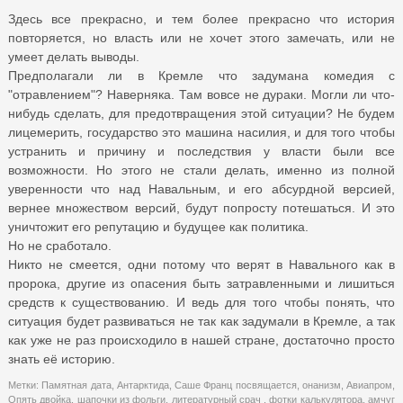
Здесь все прекрасно, и тем более прекрасно что история
повторяется, но власть или не хочет этого замечать, или не
умеет делать выводы.
Предполагали ли в Кремле что задумана комедия с
"отравлением"? Наверняка. Там вовсе не дураки. Могли ли что-
нибудь сделать, для предотвращения этой ситуации? Не будем
лицемерить, государство это машина насилия, и для того чтобы
устранить и причину и последствия у власти были все
возможности. Но этого не стали делать, именно из полной
уверенности что над Навальным, и его абсурдной версией,
вернее множеством версий, будут попросту потешаться. И это
уничтожит его репутацию и будущее как политика.
Но не сработало.
Никто не смеется, одни потому что верят в Навального как в
пророка, другие из опасения быть затравленными и лишиться
средств к существованию. И ведь для того чтобы понять, что
ситуация будет развиваться не так как задумали в Кремле, а так
как уже не раз происходило в нашей стране, достаточно просто
знать её историю.
Метки:
Памятная дата
,
Антарктида
,
Саше Франц посвящается
,
онанизм
,
Авиапром
,
Опять двойка
,
шапочки из фольги
,
литературный срач
,
фотки калькулятора
,
амчуг