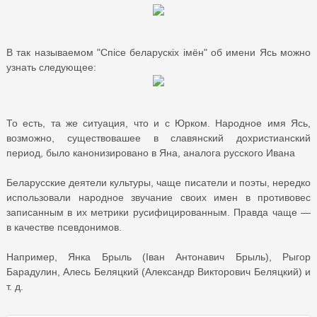
В так называемом "Спісе беларускіх імён" об имени Ясь можно
узнать следующее:
То есть, та же ситуация, что и с Юрком. Народное имя Ясь,
возможно, существовашее в славянский дохристианский
период, было канонизировано в Яна, аналога русского Ивана
Беларусские деятели культуры, чаще писатели и поэты, нередко
использовали народное звучание своих имен в противовес
записанным в их метрики русифицированным. Правда чаще —
в качестве псевдонимов.
Например, Янка Брыль (Іван Антонавич Брыль), Рыгор
Барадулин, Алесь Беляцкий (Александр Викторович Беляцкий) и
т. д.