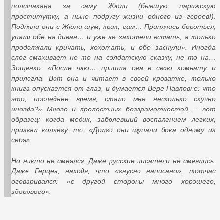
полстакана за саму Жюли (бывшую парижскую
проститутку, а ныне подругу жизни одного из героев!).
Подняли они с Жюли шум, крик, гам… Принялись бороться,
упали обе на диван… и уже не захотели встать, а только
продолжали кричать, хохотать, и обе заснули». Иногда
слог смахивает не то на солдатскую сказку, не то на…
Зощенко: «После чаю… пришла она в свою комнату и
прилегла. Вот она и читает в своей кроватке, только
книга опускается от глаз, и думается Вере Павловне: что
это, последнее время, стало мне несколько скучно
иногда?» Много и прелестных безграмотностей, – вот
образец: когда медик, заболевший воспалением легких,
призвал коллегу, то: «Долго они щупали бока одному из
себя».
Но никто не смеялся. Даже русские писатели не смеялись.
Даже Герцен, находя, что «гнусно написано», тотчас
оговаривался: «с другой стороны много хорошего,
здорового».