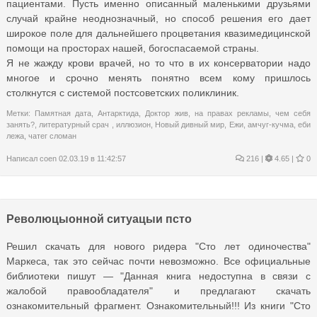
пациентами. Пусть именно описанный маленькими друзьями
случай крайне неоднозначный, но способ решения его дает
широкое поле для дальнейшего процветания квазимедицинской
помощи на просторах нашей, богоспасаемой страны.
Я не жажду крови врачей, но то что в их консерватории надо
многое и срочно менять понятно всем кому пришлось
столкнутся с системой постсоветских поликлиник.
Метки:
Памятная дата
,
Антарктида
,
Доктор жив
,
на правах рекламы
,
чем себя
занять?
,
литературный срач
,
иллюзион
,
Новый дивный мир
,
Ежи
,
амчуг-кучма
,
еби
лежа
,
чатег сломан
Написал
coen
02.03.19 в 11:42:57
216
|
4.65 |
0
Революцыонной ситуацыи псто
Решил скачать для нового ридера "Сто лет одиночества"
Маркеса, так это сейчас почти невозможно. Все официальные
библиотеки пишут — "Данная книга недоступна в связи с
жалобой правообладателя" и предлагают скачать
ознакомительный фрагмент. Ознакомительный!!! Из книги "Сто