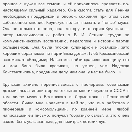
прошла с мужем все ссылки, и ей приходилось проявлять по-
настоящему сильный характер. Она смогла стать для Ленина
необходимой поддержкой и опорой, сохраняя при этом свое
собственное мнение. Крупскую нельзя назвать и "тенью" мужа.
Она не только его жена, она его друг и товарищ.Крупская —
автор многочисленных работ о В. И. Ленине, трудов по
коммунистическому воспитанию, педагогике и истории партии
большевиков. Она была плохой кулинаркой и хозяйкой, зато
хорошим соратником по партийным делам, Глеб Кржижановский
вспоминал: «Владимир Ильич мог найти красивее женщину, вот
и моя Зина была красивая, но умнее, чем Надежда
Константиновна, преданнее делу, чем она, у нас не было…»
Крупская активно переписывалась с пионерами, советскими
детьми. Была инициатором открытия многих музеев в СССР, в
том числе музеев Белинского и Лермонтова в Пензенской
области. Лично мне нравится в ней то, что она работала с
пионерами и комсомольцами, по крайней мере, любой
написавший ей письмо, получал "обратную связь", а это очень
важно, быть услышанным, для нехитрых детских душ.