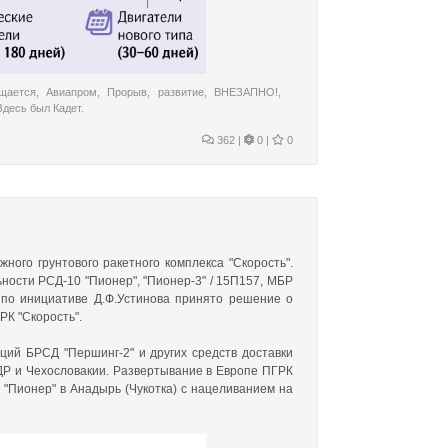
щается
,
Авиапром
,
Прорыв
,
развитие
,
ВНЕЗАПНО!
,
Здесь был Кадет.
362
|
0 |
0
ого грунтового ракетного комплекса "Скорость".
ности РСД-10 "Пионер", "Пионер-3" / 15П157, МБР
. по инициативе Д.Ф.Устинова принято решение о
РК "Скорость".
ий БРСД "Першинг-2" и других средств доставки
ДР и Чехословакии. Развертывание в Европе ПГРК
 "Пионер" в Анадырь (Чукотка) с нацеливанием на