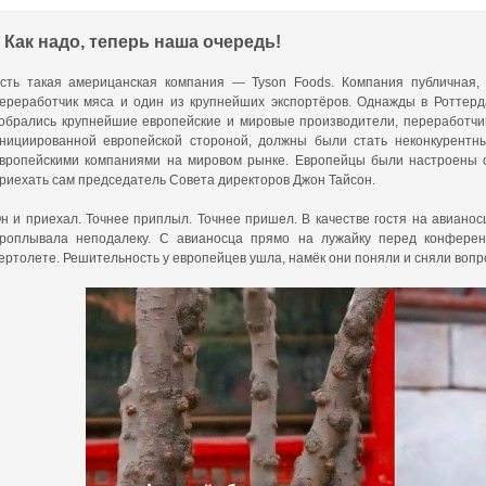
Как надо, теперь наша очередь!
сть такая америцанская компания — Tyson Foods. Компания публичная,
ереработчик мяса и один из крупнейших экспортёров. Однажды в Роттер
обрались крупнейшие европейские и мировые производители, переработчик
нициированной европейской стороной, должны были стать неконкурентн
вропейскими компаниями на мировом рынке. Европейцы были настроены
риехать сам председатель Совета директоров Джон Тайсон.
н и приехал. Точнее приплыл. Точнее пришел. В качестве гостя на авианос
роплывала неподалеку. С авианосца прямо на лужайку перед конферен
ертолете. Решительность у европейцев ушла, намёк они поняли и сняли вопр