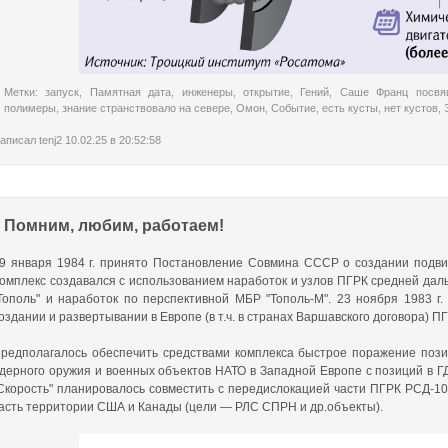
Метки:
запуск
,
Памятная дата
,
инженеры
,
открытие
,
Гений
,
Саше Франц посвя
полимеры
,
знание странствовало на севере
,
Омон
,
Событие
,
есть кусты
,
нет кустов
,
аписал
tenj2
10.02.25 в 20:52:58
Помним, любим, работаем!
9 января 1984 г. принято Постановление Совмина СССР о создании подвижн
омплекс создавался с использованием наработок и узлов ПГРК средней даль
Тополь" и наработок по перспективной МБР "Тополь-М". 23 ноября 1983 г
оздании и развертывании в Европе (в т.ч. в странах Варшавского договора) ПГ
редполагалось обеспечить средствами комплекса быстрое поражение позиц
дерного оружия и военных объектов НАТО в Западной Европе с позиций в Г
Скорость" планировалось совместить с передислокацией части ПГРК РСД-10
асть территории США и Канады (цели — РЛС СПРН и др.объекты).