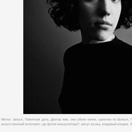
Метки:
запуск
,
Памятная дата
,
Доктор жив
,
они убили кенни
,
шапочки из фольги
,
искусственный интеллект
,
где фотки калькулятора?
,
амчуг-кучма
,
кондовый кондом
,
З