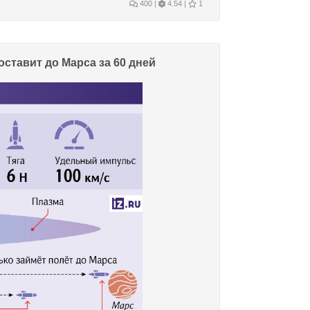
400
|
4.54 |
1
тавит до Марса за 60 дней