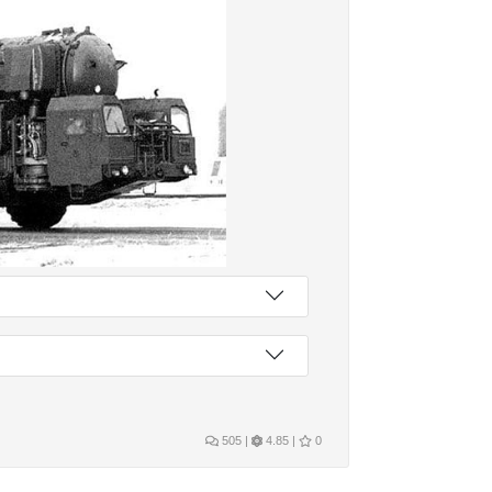
505
|
4.85 |
0