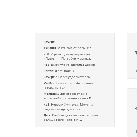
j-svejk:
...
Ухилянт:
А кто выпьет больше?
Д
xe3:
А рекордсмену марафона
«Пушкин — Петербург» выплат...
xe3:
Выкинуло из системы! Доколе!
kermit:
и его тоже :)
Н
j-svejk:
а ПолеЧудес смотреть ?
VadKor:
Покосил, порубил, банька
готова, погнал
mealzzz:
2 дня это квест а не
тюремный срок. надеюсь ее к Б...
xe3:
Новости Хуливуда: Мужчина
R
покупает андроида с иск...
Дык:
Вообще даже не знаю что мне
больше всего нравится ...
Н