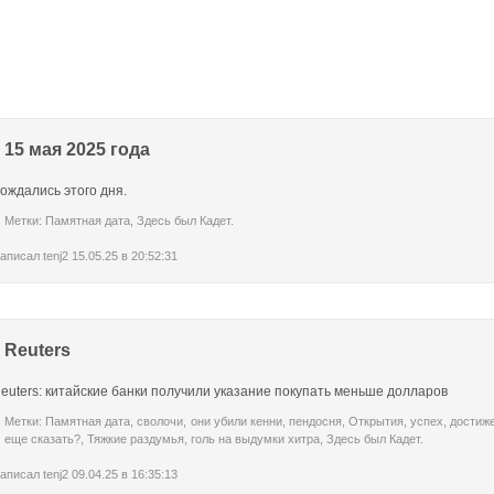
15 мая 2025 года
ождались этого дня.
Метки:
Памятная дата
,
Здесь был Кадет.
аписал
tenj2
15.05.25 в 20:52:31
Reuters
euters: китайские банки получили указание покупать меньше долларов
Метки:
Памятная дата
,
сволочи
,
они убили кенни
,
пендосня
,
Открытия
,
успех
,
достиж
еще сказать?
,
Тяжкие раздумья
,
голь на выдумки хитра
,
Здесь был Кадет.
аписал
tenj2
09.04.25 в 16:35:13