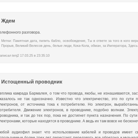
Ждем
елефонного разговора.
Метки:
Памятная дата
,
пилить бабло
,
освобождение
,
Ты в ответе за того в кого ве
Прорыв
,
Великий Велесов день
,
белые люди
,
Кока-Кола
,
обман
,
за Императора
,
Здесь
аписал
tenj2
17.03.25 в 23:35:10
Истощенный проводник
еплика камрада Бармалея, о том что провода, якобы, не изнашиваются, зас
казалось не так однозначно. Известно что электричество, это по сути
лектронов, от источника тока к потребителю. Но электрон, выработанн
отребителя. Движение электронов, в проводнике, подобно волнам. Элек
роводника, и так до тех пор, пока не достигнет пункта назначения. По су
лектронами, которые находятся в проводнике. А ведь их там вовсе не бесконе
юбой аудиофил знает что использование кабелей и проводов имеет с
спользуемые более трех лет перестают передавать все обретона и музыкал