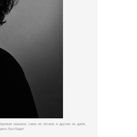
Паровая машина
,
сами не летаем и другим не даём
,
десь был Кадет.