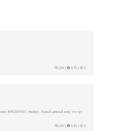
244
|
3.75 |
0
ения
,
ВНЕЗАПНО!
,
Наброс
,
Новый дивный мир
,
что тут
257
|
4.45 |
0