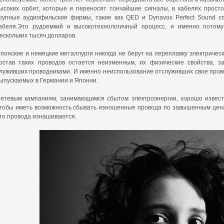
ысоких орбит, которые и переносят тончайшие сигналы, в кабелях просто
рупные аудиофильские фирмы, такие как QED и Dynavox Perfect Sound с
абеля.Это рудоемкий и высокотехнологичный процесс, и именно потом
ескольких тысяч долларов.
понские и немецкие металлурги никогда не берут на переплавку электрическ
остав таких проводов остается неизменным, их физические свойства, з
луживших проводниками. И именно неиспользование отслуживших свое прово
ыпускаемых в Германии и Японии.
етевым кампаниям, занимающимся сбытом электроэнергии, хорошо известн
тобы иметь возможность сбывать изношенные провода по завышенным ценам
то провода изнашиваются.