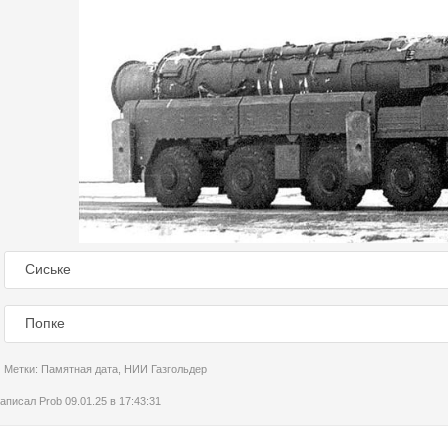
Сиське
Попке
Метки:
Памятная дата
,
НИИ Газгольдер
аписал
Prob
09.01.25 в 17:43:31