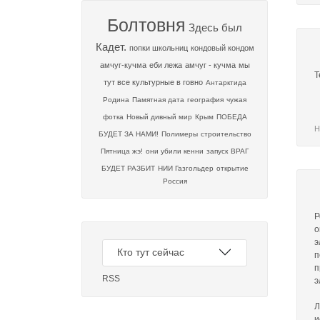
Болтовня
Здесь был
Кадет.
попки школьниц
кондовый кондом
амчуг-кучма
еби лежа
амчуг - кучма
мы
Т
тут все культурные в говно
Антарктида
Родина
Памятная дата
география
чужая
фотка
Новый дивный мир
Крым
ПОБЕДА
Н
БУДЕТ ЗА НАМИ!
Полимеры
строительство
Пятница жэ!
они убили кенни
запуск
ВРАГ
БУДЕТ РАЗБИТ
НИИ Газгольдер
открытие
Россия
Р
о
э
Кто тут сейчас
п
п
RSS
э
Л
и