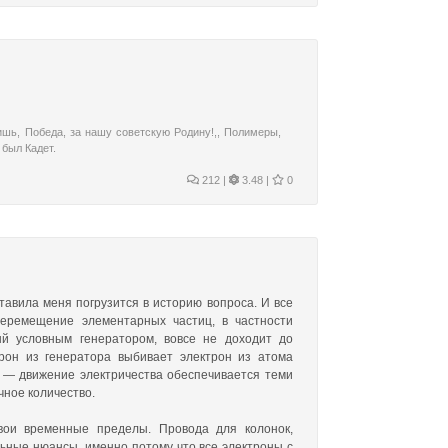
ришь
,
Победа
,
за нашу советскую Родину!,
,
Полимеры
,
 был Кадет.
212
|
3.48 |
0
тавила меня погрузится в историю вопроса. И все
 перемещение элементарных частиц, в частности
ый условным генератором, вовсе не доходит до
трон из генератора выбивает электрон из атома
ти — движение электричества обеспечивается теми
чное количество.
вои временные пределы. Провода для колонок,
ьные нюансы, именно потому что все электроны с