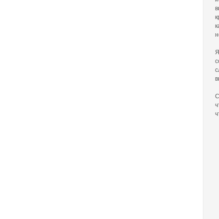
в
к
к
н
Я
с
с
в
С
ч
ч