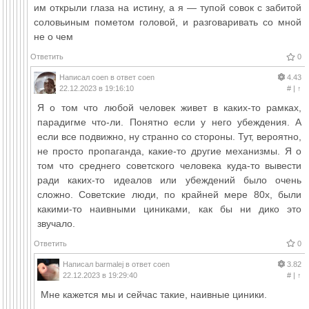
им открыли глаза на истину, а я — тупой совок с забитой
соловьиным пометом головой, и разговаривать со мной
не о чем
Ответить
0
Написал
coen
в ответ
coen
4.43
22.12.2023 в 19:16:10
#
|
↑
Я о том что любой человек живет в каких-то рамках,
парадигме что-ли. Понятно если у него убеждения. А
если все подвижно, ну странно со стороны. Тут, вероятно,
не просто пропаганда, какие-то другие механизмы. Я о
том что среднего советского человека куда-то вывести
ради каких-то идеалов или убеждений было очень
сложно. Советские люди, по крайней мере 80х, были
какими-то наивными циниками, как бы ни дико это
звучало.
Ответить
0
Написал
barmalej
в ответ
coen
3.82
22.12.2023 в 19:29:40
#
|
↑
Мне кажется мы и сейчас такие, наивные циники.