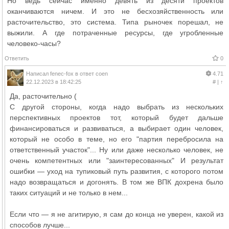
Но ведь сейчас именно девять из десяти проектов
оканчиваются ничем. И это не бесхозяйственность или
расточительство, это система. Типа рыночек порешал, не
выжили. А где потраченные ресурсы, где угробленные
человеко-часы?
Ответить
0
Написал
fenec-fox
в ответ
coen
4.71
22.12.2023 в 18:42:25
#
|
↑
Да, расточительно (
С другой стороны, когда надо выбрать из нескольких
перспективных проектов тот, который будет дальше
финансироваться и развиваться, а выбирает один человек,
который не особо в теме, но его "партия перебросила на
ответственный участок"... Ну или даже несколько человек, не
очень компетентных или "заинтересованных" И результат
ошибки — уход на тупиковый путь развития, с которого потом
надо возвращаться и догонять. В том же ВПК дохрена было
таких ситуаций и не только в нем...
Если что — я не агитирую, я сам до конца не уверен, какой из
способов лучше...