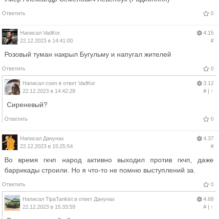
Ответить
0
Написал
VadKor
4.15
22.12.2023 в 14:41:00
#
Розовый туман накрыл Бугульму и напугал жителей
Ответить
0
Написал
coen
в ответ
VadKor
3.12
22.12.2023 в 14:42:28
#
|
↑
Сиреневый?
Ответить
0
Написал
Данунах
4.37
22.12.2023 в 15:25:54
#
Во время гкчп народ активно выходил против гкчп, даже
баррикады строили. Но я что-то не помню выступлений за.
Ответить
0
Написал
TipaTankist
в ответ
Данунах
4.68
22.12.2023 в 15:33:59
#
|
↑