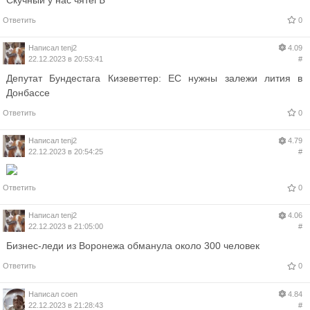
Ответить
0
Написал
tenj2
4.09
22.12.2023 в 20:53:41
#
Депутат Бундестага Кизеветтер: ЕС нужны залежи лития в
Донбассе
Ответить
0
Написал
tenj2
4.79
22.12.2023 в 20:54:25
#
Ответить
0
Написал
tenj2
4.06
22.12.2023 в 21:05:00
#
Бизнес-леди из Воронежа обманула около 300 человек
Ответить
0
Написал
coen
4.84
22.12.2023 в 21:28:43
#