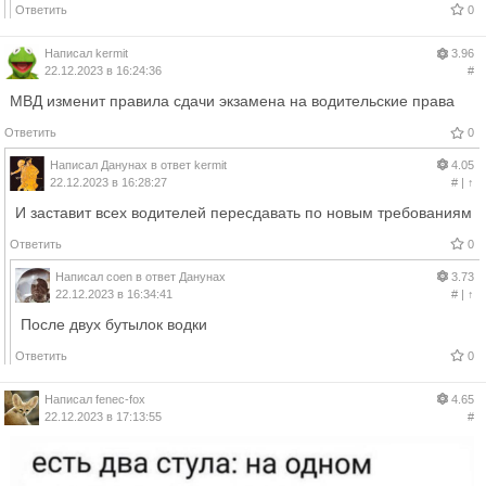
Ответить
0
Написал
kermit
3.96
22.12.2023 в 16:24:36
#
МВД изменит правила сдачи экзамена на водительские права
Ответить
0
Написал
Данунах
в ответ
kermit
4.05
22.12.2023 в 16:28:27
#
|
↑
И заставит всех водителей пересдавать по новым требованиям
Ответить
0
Написал
coen
в ответ
Данунах
3.73
22.12.2023 в 16:34:41
#
|
↑
После двух бутылок водки
Ответить
0
Написал
fenec-fox
4.65
22.12.2023 в 17:13:55
#