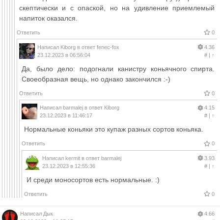
скептически и с опаской, но на удивление приемлемый
напиток оказался.
Ответить
0
Написал
Kiborg
в ответ
fenec-fox
4.36
23.12.2023 в 06:56:04
#
|
↑
Да, было дело: подогнали канистру коньячного спирта.
Своеобразная вещь, но однако закончился :-)
Ответить
0
Написал
barmalej
в ответ
Kiborg
4.15
23.12.2023 в 11:46:17
#
|
↑
Нормальные коньяки это купаж разных сортов коньяка.
Ответить
0
Написал
kermit
в ответ
barmalej
3.93
23.12.2023 в 12:55:36
#
|
↑
И среди моносортов есть нормальные. :)
Ответить
0
Написал
Дык
4.66