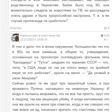
родственницу в Чернигове. Бабке было под 90, она
внимательно следила за новостями по ТВ, но рассуждала
очень здраво и была пророссийски настроена. Т. е. в ее
случае пропаганда не сработала?
Ответить
0
Написал
coen
в ответ
fenec-fox
4.69
22.12.2023 в 19:06:14
#
|
↑
В том и дело что в моем окружении, большинство тех кто
в 80х на мои наивные, в общем то, утверждения,
основанные на просмотре голливудских фильмов типа
"Каскадеры" и "Тутси", шедших по экранам СССР — что,
типа, "в США люди не так уж плохо живут, по крайней
мере те кто работает", орали на меня — "Да уезжай в
свою Америку!"
Сейчас ровно те же орут про проклятый совок, и про
кровавого Путина, напавшего на невинную Украину. И
когда я пытаюсь возражать, что не все так просто, орут что
я людоед, так как защищаю убийц. А когда напоминаю что
они же орали на меня при советах, когда я им говорил что
там вовсе не ад, начинают кричать что счастливы тем что