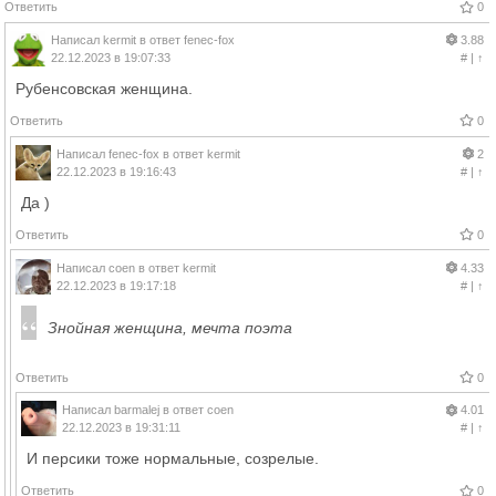
Ответить
0
Написал
kermit
в ответ
fenec-fox
3.88
22.12.2023 в 19:07:33
#
|
↑
Рубенсовская женщина.
Ответить
0
Написал
fenec-fox
в ответ
kermit
2
22.12.2023 в 19:16:43
#
|
↑
Да )
Ответить
0
Написал
coen
в ответ
kermit
4.33
22.12.2023 в 19:17:18
#
|
↑
Знойная женщина, мечта поэта
Ответить
0
Написал
barmalej
в ответ
coen
4.01
22.12.2023 в 19:31:11
#
|
↑
И персики тоже нормальные, созрелые.
Ответить
0