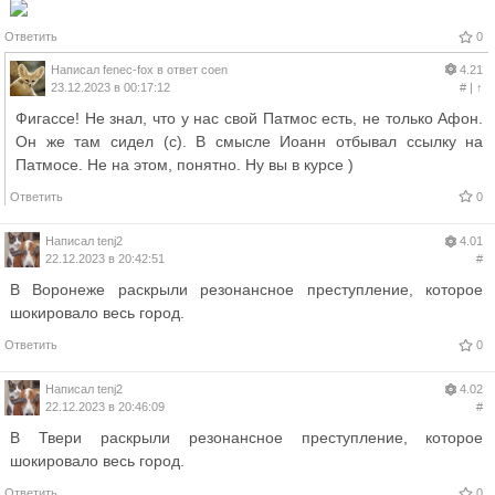
Ответить
0
Написал
fenec-fox
в ответ
coen
4.21
23.12.2023 в 00:17:12
#
|
↑
Фигассе! Не знал, что у нас свой Патмос есть, не только Афон.
Он же там сидел (с). В смысле Иоанн отбывал ссылку на
Патмосе. Не на этом, понятно. Ну вы в курсе )
Ответить
0
Написал
tenj2
4.01
22.12.2023 в 20:42:51
#
В Воронеже раскрыли резонансное преступление, которое
шокировало весь город.
Ответить
0
Написал
tenj2
4.02
22.12.2023 в 20:46:09
#
В Твери раскрыли резонансное преступление, которое
шокировало весь город.
Ответить
0