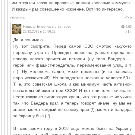
им открыли глаза на кровавые деяния кровавых коммуняк.
И каждый раз совершенно искренне. Вот что интересно.
Ответить
0
Написал
fenec-fox
в ответ
coen
4.63
22.12.2023 в 18:56:22
#
|
↑
Да, я понимаю.
Ну вот смотрите. Перед самой СВО смотрю какую-то
передачу укро-тв. Проводят опрос на улицах города по
поводу нового прочтения истории (ну типа Бандера —
герой или фашист-предатель, переименования улиц и т.
п.). Ну молодежь ладно, мозги промыты (и то нашлась
пара исключений). Но попадается несколько человек 60+.
Т. е. это советская школа и как минимум часть активной
сознательной жизни при СССР. И вот они тоже начинают
нести какую-то витиеватую хрень, что вот раньше их учили
так, что Бандера враг, а теперь говорят иначе, ну мы не
знаем, может каждый по-своему прав (!), может и Бандера
за Украину был (!!).
В тоже время году в 2018 еще можно было на Украину
съездить и мой знакомый рассказывал, как навещал