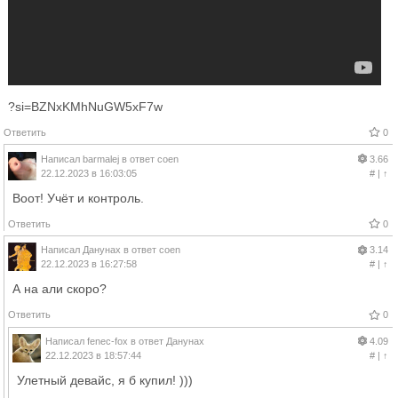
?si=BZNxKMhNuGW5xF7w
Ответить
0
Написал
barmalej
в ответ
coen
3.66
22.12.2023 в 16:03:05
#
|
↑
Воот! Учёт и контроль.
Ответить
0
Написал
Данунах
в ответ
coen
3.14
22.12.2023 в 16:27:58
#
|
↑
А на али скоро?
Ответить
0
Написал
fenec-fox
в ответ
Данунах
4.09
22.12.2023 в 18:57:44
#
|
↑
Улетный девайс, я б купил! )))