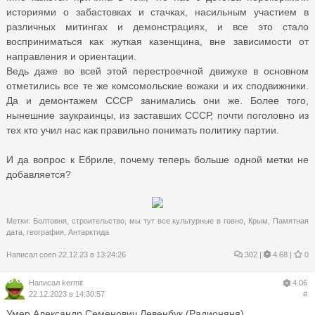
историями о забастовках и стачках, насильным участием в
различных митингах и демонстрациях, и все это стало
восприниматься как жуткая казенщина, вне зависимости от
направления и ориентации.
Ведь даже во всей этой перестроечной движухе в основном
отметились все те же комсомольские вожаки и их сподвижники.
Да и демонтажем СССР занимались они же. Более того,
нынешние заукраинцы, из заставших СССР, почти поголовно из
тех кто учил нас как правильно понимать политику партии.
И да вопрос к Ебриле, почему теперь больше одной метки не
добавляется?
Метки:
Болтовня
,
строительство
,
мы тут все культурные в говно
,
Крым
,
Памятная
дата
,
география
,
Антарктида
Написал
coen
22.12.23 в 13:24:26
302
|
4.68 |
0
Написал
kermit
4.06
22.12.2023 в 14:30:57
#
Умер Александр Семенович Левенбук (Радионяня)