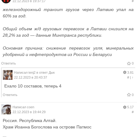
22.12.2023 в 19:37:17
#
железнодорожный транзит грузов через Латвию упал на
60% за год.
Общий объем ж/д грузовых перевозок в Латвии снизился на
28,2% за год — данные Минтранса республики.
Основная причина: снижение перевозок угля, минеральных
удобрений и нефтепродуктов из России и Беларуси
Ответить
0
Написал
tenj2
в ответ
Дык
3.81
22.12.2023 в 20:43:37
#
|
↑
Ехало 10 составов, теперь 4
Ответить
0
Написал
coen
5.17
22.12.2023 в 19:44:29
#
Россия. Республика Алтай.
Храм Иоанна Богослова на острове Патмос