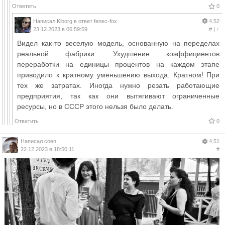
Ответить
0
Написал
Kiborg
в ответ
fenec-fox
4.52
23.12.2023 в 06:59:59
#
|
↑
Видел как-то веселую модель, основанную на переделах
реальной фабрики. Ухудшение коэффициентов
переработки на единицы процентов на каждом этапе
приводило к кратному уменьшению выхода. Кратном! При
тех же затратах. Иногда нужно резать работающие
предприятия, так как они вытягивают ограниченные
ресурсы, но в СССР этого нельзя было делать.
Ответить
0
Написал
coen
4.51
22.12.2023 в 18:50:11
#