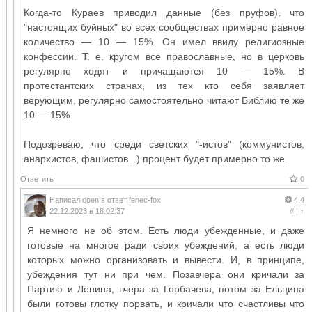
Когда-то Кураев приводил данные (без пруфов), что
"настоящих буйных" во всех сообществах примерно равное
количество — 10 — 15%. Он имел ввиду религиозные
конфессии. Т. е. кругом все православные, но в церковь
регулярно ходят и причащаются 10 — 15%. В
протестантских странах, из тех кто себя заявляет
верующим, регулярно самостоятельно читают Библию те же
10 — 15%.
Подозреваю, что среди светских "-истов" (коммунистов,
анархистов, фашистов...) процент будет примерно то же.
Ответить
0
Написал
coen
в ответ
fenec-fox
4.4
22.12.2023 в 18:02:37
#
|
↑
Я немного не об этом. Есть люди убежденные, и даже
готовые на многое ради своих убеждений, а есть люди
которых можно организовать и вывести. И, в принципе,
убеждения тут ни при чем. Позавчера они кричали за
Партию и Ленина, вчера за Горбачева, потом за Ельцина
были готовы глотку порвать, и кричали что счастливы что