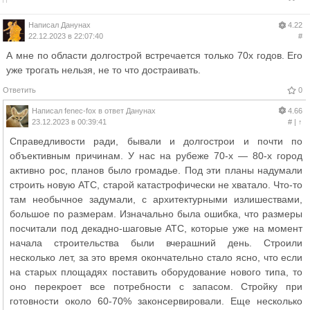
Написал
Данунах
4.22
22.12.2023 в 22:07:40
#
А мне по области долгострой встречается только 70х годов. Его
уже трогать нельзя, не то что достраивать.
Ответить
0
Написал
fenec-fox
в ответ
Данунах
4.66
23.12.2023 в 00:39:41
#
|
↑
Справедливости ради, бывали и долгострои и почти по
объективным причинам. У нас на рубеже 70-х — 80-х город
активно рос, планов было громадье. Под эти планы надумали
строить новую АТС, старой катастрофически не хватало. Что-то
там необычное задумали, с архитектурными излишествами,
большое по размерам. Изначально была ошибка, что размеры
посчитали под декадно-шаговые АТС, которые уже на момент
начала строительства были вчерашний день. Строили
несколько лет, за это время окончательно стало ясно, что если
на старых площадях поставить оборудование нового типа, то
оно перекроет все потребности с запасом. Стройку при
готовности около 60-70% законсервировали. Еще несколько