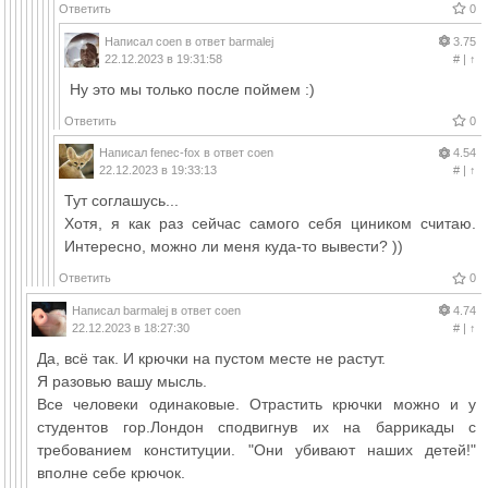
Ответить
0
Написал
coen
в ответ
barmalej
3.75
22.12.2023 в 19:31:58
#
|
↑
Ну это мы только после поймем :)
Ответить
0
Написал
fenec-fox
в ответ
coen
4.54
22.12.2023 в 19:33:13
#
|
↑
Тут соглашусь...
Хотя, я как раз сейчас самого себя циником считаю.
Интересно, можно ли меня куда-то вывести? ))
Ответить
0
Написал
barmalej
в ответ
coen
4.74
22.12.2023 в 18:27:30
#
|
↑
Да, всё так. И крючки на пустом месте не растут.
Я разовью вашу мысль.
Все человеки одинаковые. Отрастить крючки можно и у
студентов гор.Лондон сподвигнув их на баррикады с
требованием конституции. "Они убивают наших детей!"
вполне себе крючок.