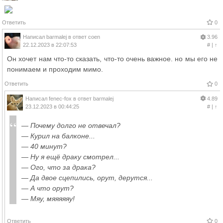
Ответить
0
Написал
barmalej
в ответ
coen
3.96
22.12.2023 в 22:07:53
#
|
↑
Он хочет нам что-то сказать, что-то очень важное. но мы его не
понимаем и проходим мимо.
Ответить
0
Написал
fenec-fox
в ответ
barmalej
4.89
23.12.2023 в 00:44:25
#
|
↑
— Почему долго не отвечал?
— Курил на балконе...
— 40 минут?
— Ну я ещё драку смотрел...
— Ого, что за драка?
— Да двое сцепились, орут, дерутся...
— А что орут?
— Мяу, мяяяяяу!
Ответить
0