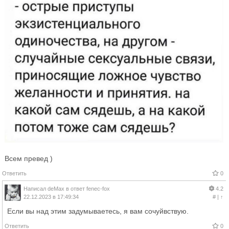
Всем превед )
Ответить
0
Написал
deMax
в ответ
fenec-fox
4.2
22.12.2023 в 17:49:34
#
|
↑
Если вы над этим задумываетесь, я вам сочуйвствую.
Ответить
0