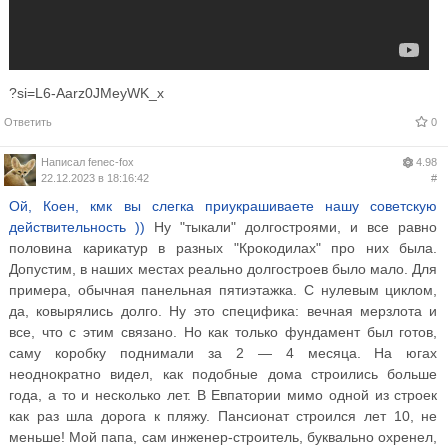
?si=L6-Aarz0JMeyWK_x
Ответить
0
Написал
fenec-fox
4.98
22.12.2023 в 18:16:42
#
Ой, Коен, кмк вы слегка приукрашиваете нашу советскую
действительность ))
Ну "тыкали" долгостроями, и все равно
половина карикатур в разных "Крокодилах" про них была.
Допустим, в наших местах реально долгостроев было мало. Для
примера, обычная панельная пятиэтажка. С нулевым циклом,
да, ковырялись долго. Ну это специфика: вечная мерзлота и
все, что с этим связано. Но как только фундамент был готов,
саму коробку поднимали за 2 — 4 месяца. На югах
неоднократно видел, как подобные дома строились больше
года, а то и несколько лет. В Евпатории мимо одной из строек
как раз шла дорога к пляжу. Пансионат строился лет 10, не
меньше! Мой папа, сам инженер-строитель, буквально охренел,