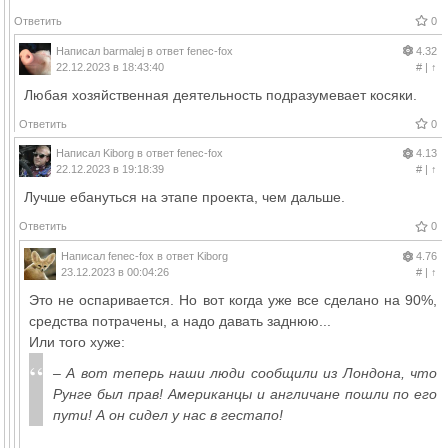
Ответить
0
Написал
barmalej
в ответ
fenec-fox
4.32
22.12.2023 в 18:43:40
#
|
↑
Любая хозяйственная деятельность подразумевает косяки.
Ответить
0
Написал
Kiborg
в ответ
fenec-fox
4.13
22.12.2023 в 19:18:39
#
|
↑
Лучше ебануться на этапе проекта, чем дальше.
Ответить
0
Написал
fenec-fox
в ответ
Kiborg
4.76
23.12.2023 в 00:04:26
#
|
↑
Это не оспаривается. Но вот когда уже все сделано на 90%,
средства потрачены, а надо давать заднюю...
Или того хуже:
– А вот теперь наши люди сообщили из Лондона, что
Рунге был прав! Американцы и англичане пошли по его
пути! А он сидел у нас в гестапо!