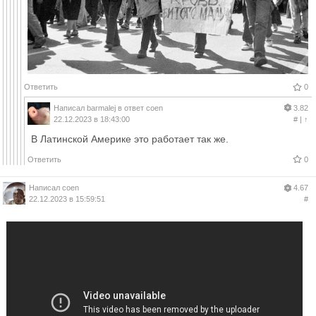
Ответить
0
Написал
barmalej
в ответ
coen
3.82
22.12.2023 в 18:43:00
#
|
↑
В Латинской Америке это работает так же.
Ответить
0
Написал
coen
4.67
22.12.2023 в 15:59:51
#