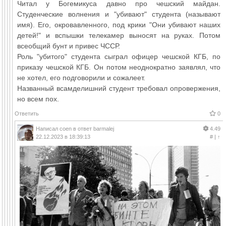
Читал у Богемикуса давно про чешский майдан.
Студенческие волнения и "убивают" студента (называют
имя). Его, окровавленного, под крики "Они убивают наших
детей!" и вспышки телекамер выносят на руках. Потом
всеобщий бунт и привес ЧССР.
Роль "убитого" студента сыграл офицер чешской КГБ, по
приказу чешской КГБ. Он потом неоднократно заявлял, что
не хотел, его подговорили и сожалеет.
Названный всамделишний студент требовал опровержения,
но всем пох.
Ответить
0
Написал
coen
в ответ
barmalej
4.49
22.12.2023 в 18:39:13
#
|
↑