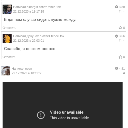
Написал
Kiborg
в ответ
fenec-fox
3.88
22.12.2023 в 19:17:18
#
|
↑
В данном случае сидеть нужно между.
Ответить
0
Написал
Данунах
в ответ
fenec-fox
3.66
22.12.2023 в 22:03:01
#
|
↑
Спасибо, я пешком постою
Ответить
0
Написал
coen
4.81
22.12.2023 в 18:11:50
#