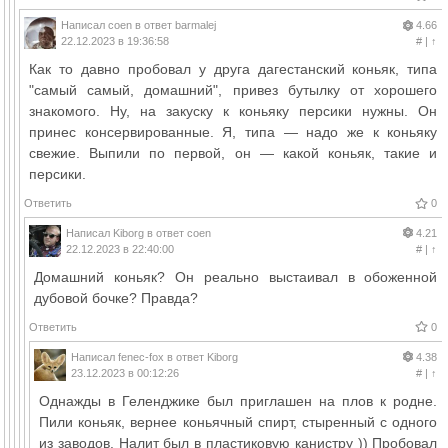
Написал
coen
в ответ
barmalej
4.66
22.12.2023 в 19:36:58
#
|
↑
Как то давно пробовал у друга дагестанский коньяк, типа
"самый самый, домашний", привез бутылку от хорошего
знакомого. Ну, на закуску к коньяку персики нужны. Он
принес консервированные. Я, типа — надо же к коньяку
свежие. Выпили по первой, он — какой коньяк, такие и
персики.
Ответить
0
Написал
Kiborg
в ответ
coen
4.21
22.12.2023 в 22:40:00
#
|
↑
Домашний коньяк? Он реально выстаивал в обоженной
дубовой бочке? Правда?
Ответить
0
Написал
fenec-fox
в ответ
Kiborg
4.38
23.12.2023 в 00:12:26
#
|
↑
Однажды в Геленджике был приглашен на плов к родне.
Пили коньяк, вернее коньячный спирт, стыренный с одного
из заводов. Налит был в пластиковую канистру )) Пробовал