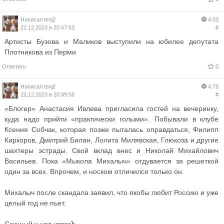
Написал
tenj2
4.03
22.12.2023 в 20:47:53
#
Артисты Бузова и Маликов выступили на юбилее депутата
Плотникова из Перми
Ответить
0
Написал
tenj2
4.78
22.12.2023 в 20:49:56
#
«Блогер» Анастасия Ивлева пригласила гостей на вечеринку,
куда надо прийти «практически голыми». Побывали в клубе
Ксения Собчак, которая позже пыталась оправдаться, Филипп
Киркоров, Дмитрий Билан, Лолита Милявская, Глюкоза и другие
шахтеры эстрады. Свой вклад внес и Николай Михайлович
Васильев. Пока «Мыкола Михалыч» отдувается за решеткой
один за всех. Впрочем, и носком отличился только он.
Михалыч после скандала заявил, что якобы любит Россию и уже
целый год не пьет.
Скучный у нас чятегЪ