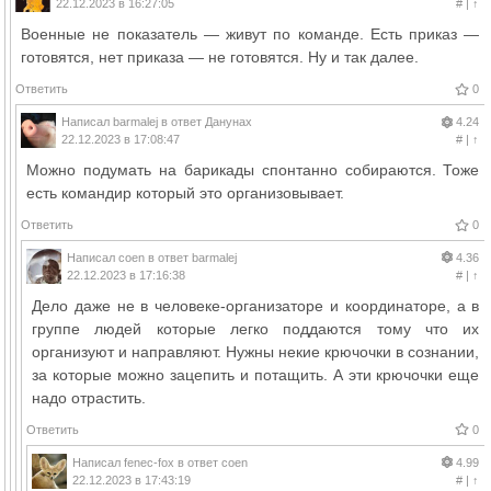
22.12.2023 в 16:27:05
#
|
↑
Военные не показатель — живут по команде. Есть приказ —
готовятся, нет приказа — не готовятся. Ну и так далее.
Ответить
0
Написал
barmalej
в ответ
Данунах
4.24
22.12.2023 в 17:08:47
#
|
↑
Можно подумать на барикады спонтанно собираются. Тоже
есть командир который это организовывает.
Ответить
0
Написал
coen
в ответ
barmalej
4.36
22.12.2023 в 17:16:38
#
|
↑
Дело даже не в человеке-организаторе и координаторе, а в
группе людей которые легко поддаются тому что их
организуют и направляют. Нужны некие крючочки в сознании,
за которые можно зацепить и потащить. А эти крючочки еще
надо отрастить.
Ответить
0
Написал
fenec-fox
в ответ
coen
4.99
22.12.2023 в 17:43:19
#
|
↑