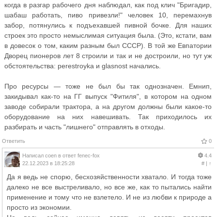
когда в разгар рабочего дня наблюдал, как под клич "Бригадир,
шабаш работать, пиво привезли!" человек 10, перемахнув
забор, потянулись к подъехавшей пивной бочке. Для наших
строек это просто немыслимая ситуация была. (Это, кстати, вам
в довесок о том, каким разным был СССР). В той же Евпатории
Дворец пионеров лет 8 строили и так и не достроили, но тут уж
обстоятельства: perestroyka и glasnost начались.
Про ресурсы — тоже не был бы так однозначен. Емнип,
закидывал как-то на ГГ выпуск "Фитиля", в котором на одном
заводе собирали трактора, а на другом должны были какое-то
оборудование на них навешивать. Так приходилось их
разбирать и часть "лишнего" отправлять в отходы.
Ответить
0
Написал
coen
в ответ
fenec-fox
4.4
22.12.2023 в 18:25:28
#
|
↑
Да я ведь не спорю, бесхозяйственности хватало. И тогда тоже
далеко не все выстреливало, но все же, как то пытались найти
применение и тому что не взлетело. И не из любви к природе а
просто из экономии.