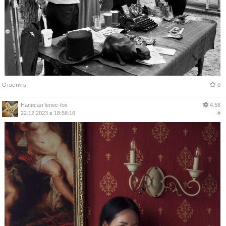
Ответить
0
Написал
fenec-fox
4.58
22.12.2023 в 18:58:16
#