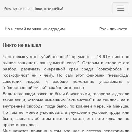
Press space to continue, юзернейм!
Но и своей вершка не отдадим
Роль личности
Никто не вышел
Часто слышу этот "убийственный" аргумент — "В 91м никто не
вышел защищать ваш унылый совок". Оставим в стороне его
разбор, раздувать очередной срач среди "совкофобов" и
"совкофилов" ни к чему. Но сам этот феномен "невыхода"
советских людей, и вообще нежелание участвовать в
"общественной жизни", крайне интересен.
Ведь тогда люди вовсе не были боязливыми, говорили и делали
такие вещи, которые нынешним "активистам" и не снились, да и
внутренней свободы тогда было, по крайней мере, не меньше.
Но тем не менее участвовать в улучшении условий труда или
быта, заявлять об этом никто не хотел, хотя это едва ли не
приветствовалось.
Мне кажется причина в том, что нас с детства перекормили