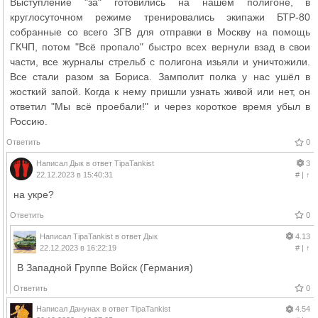
Выступление "за" готовились на нашем полигоне, в
круглосуточном режиме тренировались экипажи БТР-80
собранные со всего ЗГВ для отправки в Москву на помощь
ГКЧП, потом "Всё пропало" быстро всех вернули взад в свои
части, все журналы стрельб с полигона изьяли и уничтожили.
Все стали разом за Бориса. Замполит полка у нас ушёл в
жосткий запой. Когда к нему пришли узнать живой или нет, он
ответил "Мы всё проебали!" и через короткое время убыл в
Россию.
Ответить
0
Написал
Дык
в ответ
TipaTankist
3
22.12.2023 в 15:40:31
#
|
↑
на укре?
Ответить
0
Написал
TipaTankist
в ответ
Дык
4.13
22.12.2023 в 16:22:19
#
|
↑
В Западной Группе Войск (Германия)
Ответить
0
Написал
Данунах
в ответ
TipaTankist
4.54