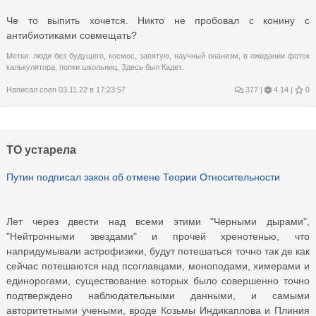
Че то выпить хочется. Никто не пробовал с конину с
антибиотиками совмещать?
Метки:
люди без будущего
,
космос
,
запятую
,
научный онанизм
,
в ожидании фоток
калькулятора
,
попки школьниц
,
Здесь был Кадет.
Написал
coen
03.11.22 в 17:23:57
377
|
4.14 |
0
ТО устарела
Путин подписал закон об отмене Теории Относительности
Лет через двести над всеми этими "Черными дырами",
"Нейтронными звездами" и прочей хренотенью, что
напридумывали астрофизики, будут потешаться точно так де как
сейчас потешаются над псоглавцами, моноподами, химерами и
единорогами, существование которых было совершенно точно
подтверждено наблюдательными данными, и самыми
авторитетными учеными, вроде Козьмы Индикаплова и Плиния