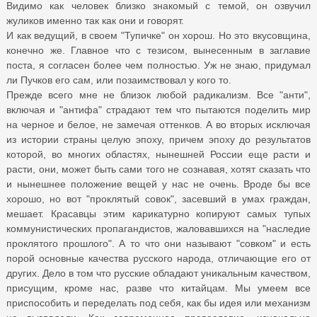
Видимо как человек близко знакомый с темой, он озвучил
жуликов именно так как они и говорят.
И как ведущий, в своем "Тупичке" он хорош. Но это вкусовщина,
конечно же. Главное что с тезисом, вынесенным в заглавие
поста, я согласен более чем полностью. Уж не знаю, придумал
ли Пучков его сам, или позаимствовал у кого то.
Прежде всего мне не близок любой радикализм. Все "анти",
включая и "антифа" страдают тем что пытаются поделить мир
на черное и белое, не замечая оттенков. А во вторых исключая
из истории страны целую эпоху, причем эпоху до результатов
которой, во многих областях, нынешней России еще расти и
расти, они, может быть сами того не сознавая, хотят сказать что
и нынешнее положение вещей у нас не очень. Вроде бы все
хорошо, но вот "проклятый совок", засевший в умах граждан,
мешает. Красавцы этим карикатурно копируют самых тупых
коммунистических пропагандистов, жаловавшихся на "наследие
проклятого прошлого". А то что они называют "совком" и есть
порой основные качества русского народа, отличающие его от
других. Дело в том что русские обладают уникальным качеством,
присущим, кроме нас, разве что китайцам. Мы умеем все
приспособить и переделать под себя, как бы идея или механизм