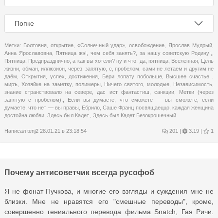
Попке
Метки:
Болтовня
,
открытие
,
«Солнечный удар»
,
освобождение
,
Ярослав Мудрый
,
Анна Ярославовна
,
Пятница жэ!
,
чем себя занять?
,
за нашу советскую Родину!,
,
Пятница
,
Предпразднично
,
а как вы хотели? ну и что
,
да
,
пятница
,
Вселенная
,
Цель
жизни
,
обман
,
иллюзион
,
через
,
запятую
,
с
,
пробелом
,
сами не летаем и другим не
даём
,
Открытия
,
успех
,
достижения
,
Бери лопату побольше
,
Высшее счастье
,
миръ
,
Хозяйке на заметку
,
полимеры
,
Ничего святого
,
молодые
,
Независимость
,
знание странствовало на севере
,
дас ист фантастиш
,
санкции
,
Метки (через
запятую с пробелом):
,
Если вы думаете
,
что сможете — вы сможете
,
если
думаете
,
что нет — вы правы
,
Ебрило
,
Саше Франц посвящаеццо
,
каждая женщина
достойна любви
,
Здесь был Кадет.
,
Здесь был Кадет Безокрошечный
Написал
tenj2
28.01.21 в 23:18:54
201
|
3.19 |
1
Почему антисоветчик всегда русофоб
Я не фонат Пучкова, и многие его взгляды и суждения мне не
близки. Мне не нравятся его "смешные переводы", кроме,
совершенно гениального перевода фильма Snatch, Гая Ричи.