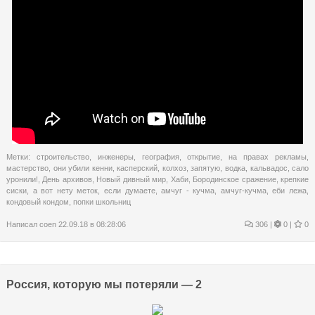
Метки:
строительство
,
инженеры
,
география
,
открытие
,
на правах рекламы
,
мастерство
,
они убили кенни
,
касперский
,
колхоз
,
запятую
,
водка
,
кальвадос
,
сало
уронили!
,
День архивов
,
Новый дивный мир
,
Хаби
,
Бородинское сражение
,
крепкие
сиски
,
а вот нету меток
,
если думаете
,
амчуг - кучма
,
амчуг-кучма
,
еби лежа
,
кондовый кондом
,
попки школьниц
Написал
coen
22.09.18 в 08:28:06
306
|
0 |
0
Россия, которую мы потеряли — 2