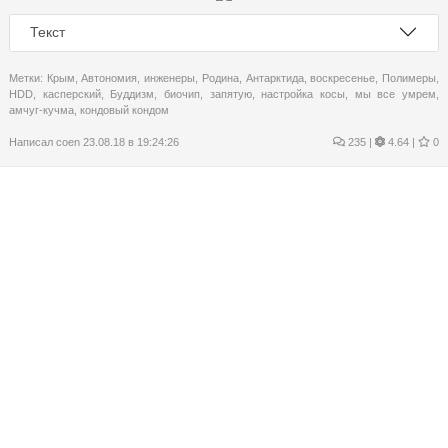
Текст
Метки:
Крым
,
Автономия
,
инженеры
,
Родина
,
Антарктида
,
воскресенье
,
Полимеры
,
HDD
,
касперский
,
Буддизм
,
биочип
,
запятую
,
настройка косы
,
мы все умрем
,
амчуг-кучма
,
кондовый кондом
Написал
coen
23.08.18 в 19:24:26
235
|
4.64 |
0
Россия, которую мы потеряли
Текст
Метки:
Крым
,
Автономия
,
география
,
Родина
,
Антарктида
,
Ежи
,
санкции
,
From the
New World
,
омон
,
амчуг - кучма
,
амчуг-кучма
,
народный артист СССР
,
еби лежа
,
кондовый кондом
,
попки школьниц
,
Велосипедизм
Написал
coen
22.08.18 в 19:54:08
210
|
4.72 |
0