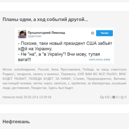
Планы одни, а ход событий другой...
Метки:
освобождение
,
Россия
,
Анна Ярославовна
,
Победа
,
за нашу советскую
Родину!,
,
пендосня
,
налить и выпить!
,
Перемога
,
ХУЙ ВАМ ВО ВСЁ РЫЛО!
,
ВРАГ
БУДЕТ РАЗБИТ
,
ПОБЕДА БУДЕТ ЗА НАМИ!
,
Сталин
,
Предпразднично
,
Ватники
,
настоящий человек
,
метки
,
через
,
запятую
,
с
,
пробелом
,
за Императора
,
охуевшие
люди
,
достижения
,
Пендостан
,
Здесь был Кадет.
Написал
tenj2
26.02.23 в 13:29:18
432
|
0 |
0
Нефтеюань