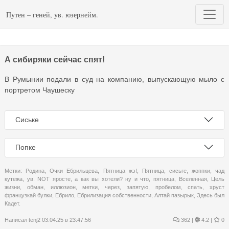
Путен – геней, ув. юзернейм.
А сибиряки сейчас спят!
В Румынии подали в суд на компанию, выпускающую мыло с
портретом Чаушеску
Сиське
Попке
Метки:
Родина
,
Очки Ебрильцева
,
Пятница жэ!
,
Пятница
,
сисьге
,
жоппки
,
чад
кутежа
,
ув. NOT яросте
,
а как вы хотели? ну и что
,
пятница
,
Вселенная
,
Цель
жизни
,
обман
,
иллюзион
,
метки
,
через
,
запятую
,
пробелом
,
спать
,
хруст
французкай булки
,
Ебрило
,
Ебрилизация собственности
,
Алтай пазырык
,
Здесь был
Кадет.
Написал
tenj2
03.04.25 в 23:47:56
362
|
4.2 |
0