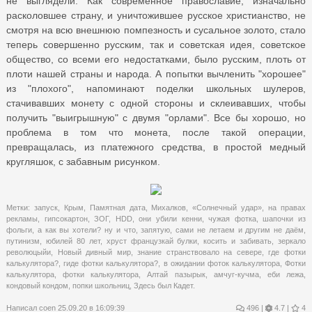
не выглядели. Как современное православие, изначально
расколовшее страну, и уничтожившее русское христианство, не
смотря на всю внешнюю помпезность и сусальное золото, стало
теперь совершенно русским, так и советская идея, советское
общество, со всеми его недостатками, было русским, плоть от
плоти нашей страны и народа. А попытки вычленить "хорошее"
из "плохого", напоминают поделки школьных шулеров,
стачивавших монету с одной стороны и склеивавших, чтобы
получить "выигрышную" с двумя "орлами". Все бы хорошо, но
проблема в том что монета, после такой операции,
превращалась, из платежного средства, в простой медный
кругляшок, с забавным рисунком.
Метки:
запуск
,
Крым
,
Памятная дата
,
Михалков
,
«Солнечный удар»
,
на правах
рекламы
,
гипсокартон
,
ЗОГ
,
HDD
,
они убили кенни
,
чужая фотка
,
шапочки из
фольги
,
а как вы хотели? ну и что
,
запятую
,
сами не летаем и другим не даём
,
путинизм
,
юбилей 80 лет
,
хруст французкай булки
,
косить и забивать
,
зеркало
революцыйи
,
Новый дивный мир
,
знание странствовало на севере
,
где фотки
калькулятора?
,
гиде фотки калькулятора?
,
в ожидании фоток калькулятора
,
Фотки
калькулятора
,
фотки калькулятора
,
Алтай пазырык
,
амчуг-кучма
,
еби лежа
,
кондовый кондом
,
попки школьниц
,
Здесь был Кадет.
Написал
coen
25.09.20 в 16:09:39
496
|
4.7 |
4