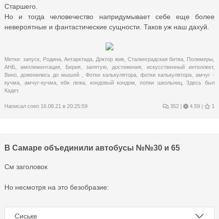
Старшего.
Но и тогда человечество напридумывает себе еще более
невероятные и фантастические сущности. Таков уж наш дахуй.
Метки:
запуск
,
Родина
,
Антарктида
,
Доктор жив
,
Сталинградская битва
,
Полимеры
,
АНБ
,
имплементация
,
Берия
,
запятую
,
достижения
,
искусственный интеллект
,
Вино
,
доженились до мышей
,
Фотки калькулятора
,
фотки калькулятора
,
амчуг -
кучма
,
амчуг-кучма
,
еби лежа
,
кондовый кондом
,
попки школьниц
,
Здесь был
Кадет.
Написал
coen
16.08.21 в 20:25:59
352
|
4.59 |
1
В Самаре объединили автобусы №№30 и 65
См заголовок
Но несмотря на это безобразие:
Сиське