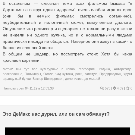
В остальном — сквозная тема всех фильмом Быкова "я
Дартаньян а вокруг одни пидарасы", очень слабая игра актеров
(они бы в немых фильмах смотрелись органично),
неубедительный и нелогичный сюжет, вымученные диалоги.
Ощущение что режиссер и сценарист не только ни разу в жизни
не видели ни одного жулика, но и с нормальными людьми
практически никогда не общался. Наверное они живут в какой-то
башне из слоновой кости.
В общем не шедевр, но посмотреть стоит. Хотя бы из-за
красивой картинки.
Метки:
мы тут все культурные в говно
,
география
,
Родина
,
Антарктида
,
воскресенье
,
Полимеры
,
Ололо
,
чад кутежа
,
реки
,
запятую
,
Предпраздник
,
хруст
французкай булки
,
Виктор Шендерович
,
доженились до мышей
Написал
coen
04.11.19 в 12:53:38
573
|
4.69 |
0
Это ДеМакс нас дурил, или он сам обманут?