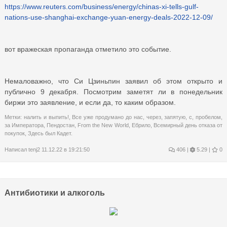
https://www.reuters.com/business/energy/chinas-xi-tells-gulf-
nations-use-shanghai-exchange-yuan-energy-deals-2022-12-09/
вот вражеская пропаганда отметило это событие.
Немаловажно, что Си Цзиньпин заявил об этом открыто и
публично 9 декабря. Посмотрим заметят ли в понедельник
биржи это заявление, и если да, то каким образом.
Метки:
налить и выпить!
,
Все уже продумано до нас
,
через
,
запятую
,
с
,
пробелом
,
за Императора
,
Пендостан
,
From the New World
,
Ебрило
,
Всемирный день отказа от
покупок
,
Здесь был Кадет.
Написал
tenj2
11.12.22 в 19:21:50
406
|
5.29 |
0
Антибиотики и алкоголь