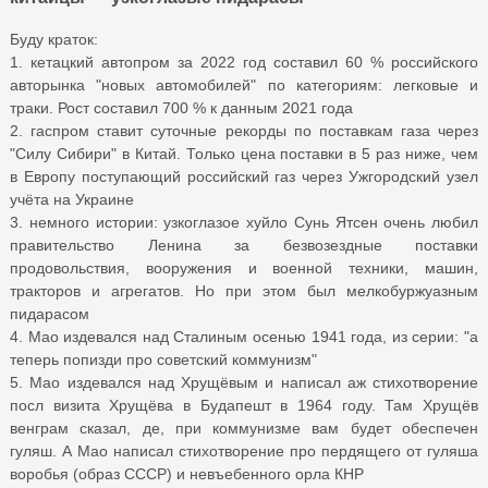
Буду краток:
1. кетацкий автопром за 2022 год составил 60 % российского
авторынка "новых автомобилей" по категориям: легковые и
траки. Рост составил 700 % к данным 2021 года
2. гаспром ставит суточные рекорды по поставкам газа через
"Силу Сибири" в Китай. Только цена поставки в 5 раз ниже, чем
в Европу поступающий российский газ через Ужгородский узел
учёта на Украине
3. немного истории: узкоглазое хуйло Сунь Ятсен очень любил
правительство Ленина за безвозездные поставки
продовольствия, вооружения и военной техники, машин,
тракторов и агрегатов. Но при этом был мелкобуржуазным
пидарасом
4. Мао издевался над Сталиным осенью 1941 года, из серии: "а
теперь попизди про советский коммунизм"
5. Мао издевался над Хрущёвым и написал аж стихотворение
посл визита Хрущёва в Будапешт в 1964 году. Там Хрущёв
венграм сказал, де, при коммунизме вам будет обеспечен
гуляш. А Мао написал стихотворение про пердящего от гуляша
воробья (образ СССР) и невъебенного орла КНР