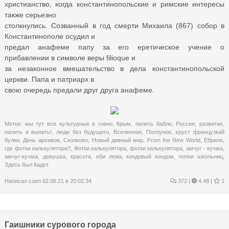
христианство, когда константинопольские и римские интересы
также серьезно
столкнулись. Созванный в год смерти Михаила (867) собор в
Константинополе осудил и
предал анафеме папу за его еретическое учение о
прибавлении в символе веры filioque и
за незаконное вмешательство в дела константинопольской
церкви. Папа и патриарх в
свою очередь предали друг друга анафеме.
Метки:
мы тут все культурные в говно
,
Крым
,
пилить бабло
,
Россия
,
развитие
,
налить и выпить!
,
люди без будущего
,
Вселенная
,
Ползунов
,
хруст французкай
булки
,
День архивов
,
Сколково
,
Новый дивный мир
,
From the New World
,
Ебрило
,
где фотки калькулятора?
,
Фотки калькулятора
,
фотки калькулятора
,
амчуг - кучма
,
амчуг-кучма
,
девушка
,
красота
,
еби лежа
,
кондовый кондом
,
попки школьниц
,
Здесь был Кадет.
Написал
coen
02.06.21 в 20:02:34
372
|
4.48 |
1
Гаишники сурового города