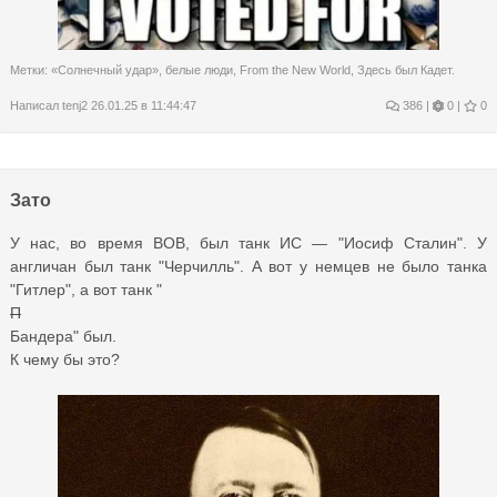
Метки:
«Солнечный удар»
,
белые люди
,
From the New World
,
Здесь был Кадет.
Написал
tenj2
26.01.25 в 11:44:47
386
|
0 |
0
Зато
У нас, во время ВОВ, был танк ИС — "Иосиф Сталин". У
англичан был танк "Черчилль". А вот у немцев не было танка
"Гитлер", а вот танк "
П
Бандера" был.
К чему бы это?