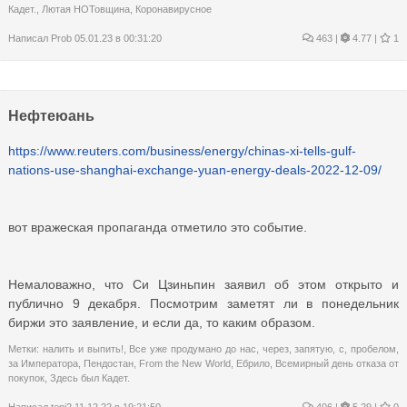
Кадет.
,
Лютая НОТовщина
,
Коронавирусное
Написал
Prob
05.01.23 в 00:31:20
463
|
4.77 |
1
Нефтеюань
https://www.reuters.com/business/energy/chinas-xi-tells-gulf-
nations-use-shanghai-exchange-yuan-energy-deals-2022-12-09/
вот вражеская пропаганда отметило это событие.
Немаловажно, что Си Цзиньпин заявил об этом открыто и
публично 9 декабря. Посмотрим заметят ли в понедельник
биржи это заявление, и если да, то каким образом.
Метки:
налить и выпить!
,
Все уже продумано до нас
,
через
,
запятую
,
с
,
пробелом
,
за Императора
,
Пендостан
,
From the New World
,
Ебрило
,
Всемирный день отказа от
покупок
,
Здесь был Кадет.
Написал
tenj2
11.12.22 в 19:21:50
406
|
5.29 |
0