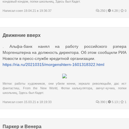
кондовый кондом
,
попки школьниц
,
Здесь был Кадет.
Написал
coen
19.04.21 в 19:36:37
250
|
4.28 |
0
Движение вверх
. Альфа-банк нанял на работу российского рэпера
Моргенштерна на должность директора. Об этом сообщили РИА
Новости в пресс-службе кредитной организации.
https://ria.ru/20210315/morgenshtern-1601318322.html
Метки:
работы художников
,
они убили кенни
,
зеркало революцыйи
,
дас ист
фантастиш
,
From the New World
,
Фотки калькулятора
,
амчуг-кучма
,
попки
школьниц
,
Здесь был Кадет.
Написал
coen
15.03.21 в 18:19:33
390
|
5.13 |
1
Паркер и Венера