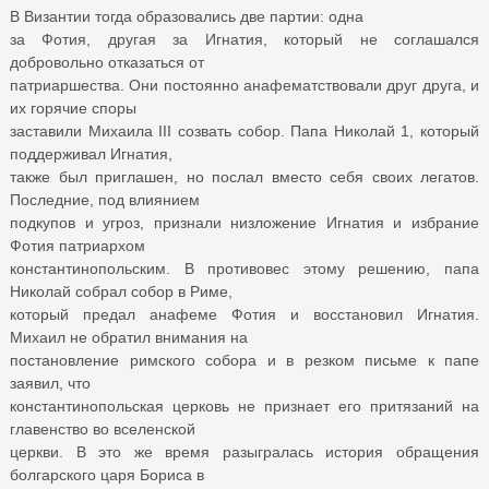
В Византии тогда образовались две партии: одна
за Фотия, другая за Игнатия, который не соглашался
добровольно отказаться от
патриаршества. Они постоянно анафематствовали друг друга, и
их горячие споры
заставили Михаила III созвать собор. Папа Николай 1, который
поддерживал Игнатия,
также был приглашен, но послал вместо себя своих легатов.
Последние, под влиянием
подкупов и угроз, признали низложение Игнатия и избрание
Фотия патриархом
константинопольским. В противовес этому решению, папа
Николай собрал собор в Риме,
который предал анафеме Фотия и восстановил Игнатия.
Михаил не обратил внимания на
постановление римского собора и в резком письме к папе
заявил, что
константинопольская церковь не признает его притязаний на
главенство во вселенской
церкви. В это же время разыгралась история обращения
болгарского царя Бориса в