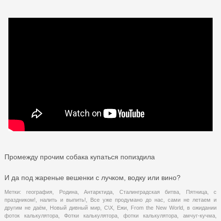
Промежду прочим собака купаться попиздила
И да под жареные вешенки с лучком, водку или вино?
Метки:
география
,
Родина
,
Антарктида
,
Сталинградская битва
,
Пятница
,
с
праздником!
,
налить и выпить!
,
Все уже продумано до нас
,
сами не летаем и
другим не даём
,
Новый дивный мир
,
С\Х
,
Ежи
,
From the New World
,
в ожидании
фоток калькулятора
,
Фотки калькулятора
,
фотки калькулятора
,
амчуг-кучма
,