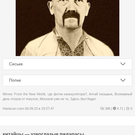
Сиське
Попке
Метки:
From the New World
,
где фотки калькулятора?
,
Алтай пазырык
,
Всемирный
день отказа от покупок
,
Москали уже не те
,
Здесь был Кадет.
Написал
coen
06.09.23 в 19:27:47
388
|
4.71 |
0
китайцы — узкоглазые пидарасы