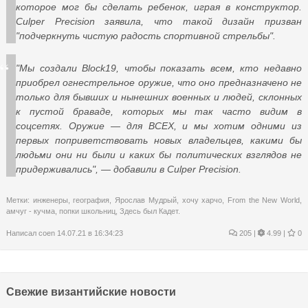
которое мог бы сделать ребенок, играя в конструктор.
Culper Precision заявила, что такой дизайн призван
"подчеркнуть чистую радость спортивной стрельбы".
"Мы создали Block19, чтобы показать всем, кто недавно
приобрел огнестрельное оружие, что оно предназначено не
только для бывших и нынешних военных и людей, склонных
к пустой браваде, которых мы так часто видим в
соцсетях. Оружие — для ВСЕХ, и мы хотим одними из
первых поприветствовать новых владельцев, какими бы
людьми они ни были и каких бы политических взглядов не
придерживались", — добавили в Culper Precision.
Метки:
инженеры
,
география
,
Ярослав Мудрый
,
хочу харчо
,
From the New World
,
амчуг - кучма
,
попки школьниц
,
Здесь был Кадет.
Написал
coen
14.07.21 в 16:34:23
205
|
4.99 |
0
Свежие византийские новости