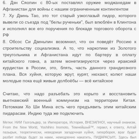
6. Дэн Сяопин с 80-ых поставлял оружие моджахедам в
Афганистан для войны с нашим ограниченным контингентом
7. Ху Дзинь Тао, это тот старый узкоглазый пидор, которого
вывели со съезда под "белы рученьки", был влюблён в Клинтона
и исполнял все его поручения по блокаде торгового оборота с
РФ
8. Обсос Си Дзиньпин возомнил, что он поведёт Россию к
строительству социализма. А то, что наркотики из Золотого
треугольника и Афганистана идут по бартеру в оплату
китайского говна, а затем монетизируются через ираксикй
курдистан в России, это, блять, часть данного грандиозного
плана. Вся хуйня, которую жрут, курят, нюхают, колют наши
молодые пока ещё живые долбоёбы — всё китайское
Считаю, что надо разъебать это корыто и восстановить
вьетнамский военный коммунизм на территории Китая.
Потомкам Хо Ши Мина есть чего предъявить этим китайским
пидарасам. Индию туда же подключить
Метки:
НИИ Газгольдер
,
за Императора
,
История
,
ВНЕЗАПНО!
,
научный онанизм
,
From the New World
,
Yoshihiro Inomoto
,
Темнейшый™
,
геракл
,
к ответу
,
Алтай
пазырык
,
теоретически
,
неведомая загадочная хуйня
,
гиперборея
,
враг будет
разбит победа будет за нами
,
немедленно накатить
,
ПИДАРАСЫ!!!
,
Здесь был