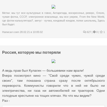
Метки:
мы тут все культурные в говно
,
Антарктида
,
воскресенье
,
реверс
,
Ололо
,
чужая фотка
,
СССР
,
электронное влагалище
,
мы все умрем
,
From the New World
,
где фотки калькулятора?
,
амчуг - кучма
,
кондовый кондом
,
попки школьниц
,
Здесь
был Кадет.
Написал
coen
28.02.21 в 10:05:02
627
|
0 |
1
Россия, которую мы потеряли
А ведь прав был Кулагин — большевики нам врали!
Вчера посмотрел кино — "Свой среди чужих, чужой среди
своих", там показана страна сразу после октябрьского
переворота. Коммунисты говорили что в ней не было ни
электричества, ни газа ни автомобилей ни тракторов. Одни
голодные крестьяне на тощих клячах. Но что мы видим?
Раз -