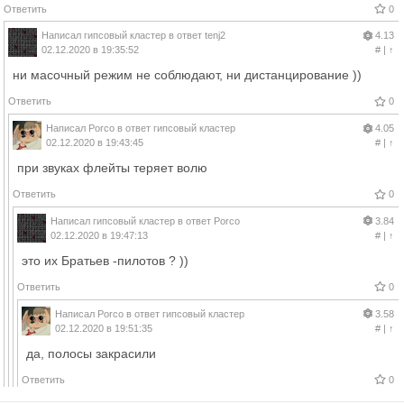
Ответить
0
Написал
гипсовый кластер
в ответ
tenj2
4.13
02.12.2020 в 19:35:52
#
|
↑
ни масочный режим не соблюдают, ни дистанцирование ))
Ответить
0
Написал
Porco
в ответ
гипсовый кластер
4.05
02.12.2020 в 19:43:45
#
|
↑
при звуках флейты теряет волю
Ответить
0
Написал
гипсовый кластер
в ответ
Porco
3.84
02.12.2020 в 19:47:13
#
|
↑
это их Братьев -пилотов ? ))
Ответить
0
Написал
Porco
в ответ
гипсовый кластер
3.58
02.12.2020 в 19:51:35
#
|
↑
да, полосы закрасили
Ответить
0