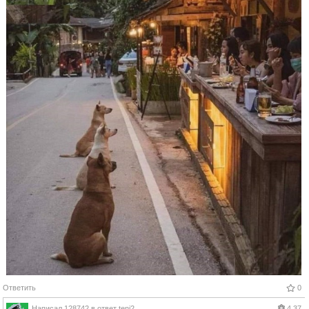
Ответить
0
Написал
128742
в ответ
tenj2
4.37