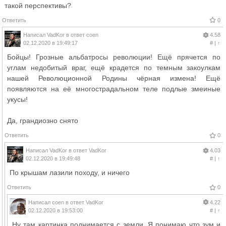
такой перспективы?
Ответить
0
Написал
VadKor
в ответ
coen
4.58
02.12.2020 в 19:49:17
#
|
↑
Бойцы! Грозные альбатросы революции! Ещё прячется по
углам недобитый враг, ещё крадется по темным закоулкам
нашей Революционной Родины чёрная измена! Ещё
появляются на её многострадальном теле подлые змеиные
укусы!
Да, грандиозно снято
Ответить
0
Написал
VadKor
в ответ
VadKor
4.03
02.12.2020 в 19:49:48
#
|
↑
По крышам лазили походу, и ничего
Ответить
0
Написал
coen
в ответ
VadKor
4.22
02.12.2020 в 19:53:00
#
|
↑
Ну там картинка поднимается с земли. Я понимаю что зум и