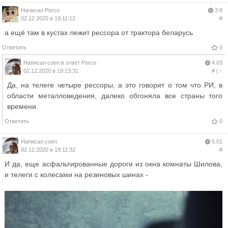
Написал
Porco
3.8
02.12.2020 в 19:11:12
#
а ещё там в кустах лежит рессора от трактора беларусь
Ответить
0
Написал
coen
в ответ
Porco
4.03
02.12.2020 в 19:13:31
#
|
↑
Да, на телеге четыре рессоры, а это говорит о том что РИ, в
области металловедения, далеко обгоняла все страны того
времени.
Ответить
0
Написал
coen
5.01
02.12.2020 в 19:11:32
#
И да, еще асфальтированные дороги из окна комнаты Шилова,
и телеги с колесами на резиновых шинах -