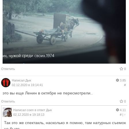
Ответить
0
Написал
Дык
3.85
02.12.2020 в 19:14:41
#
это вы еще Ленин в октябре не пересмотрели..
Ответить
0
Написал
coen
в ответ
Дык
4.11
02.12.2020 в 19:18:13
#
|
↑
Так это же спектакль, насколько я помню, там натурных съемок
не было