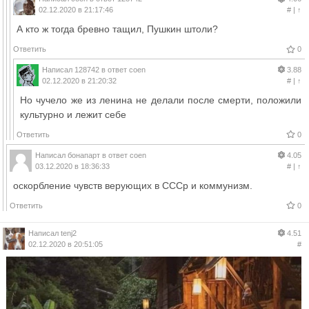
02.12.2020 в 21:17:46
#
|
↑
А кто ж тогда бревно тащил, Пушкин штоли?
Ответить
0
Написал
128742
в ответ
coen
3.88
02.12.2020 в 21:20:32
#
|
↑
Но чучело же из ленина не делали после смерти, положили
культурно и лежит себе
Ответить
0
Написал
бонапарт
в ответ
coen
4.05
03.12.2020 в 18:36:33
#
|
↑
оскорбление чувств верующих в СССр и коммунизм.
Ответить
0
Написал
tenj2
4.51
02.12.2020 в 20:51:05
#