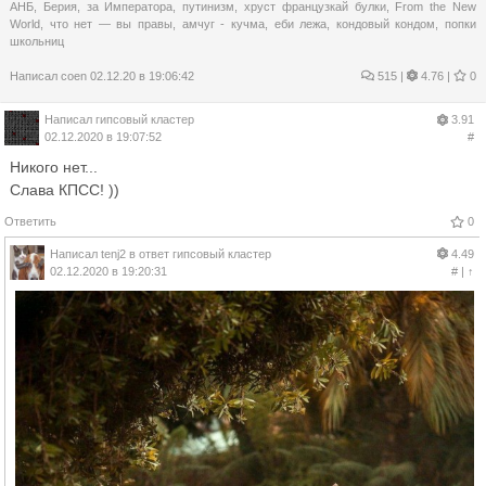
АНБ
,
Берия
,
за Императора
,
путинизм
,
хруст французкай булки
,
From the New
World
,
что нет — вы правы
,
амчуг - кучма
,
еби лежа
,
кондовый кондом
,
попки
школьниц
Написал
coen
02.12.20 в 19:06:42
515
|
4.76 |
0
Написал
гипсовый кластер
3.91
02.12.2020 в 19:07:52
#
Никого нет...
Слава КПСС! ))
Ответить
0
Написал
tenj2
в ответ
гипсовый кластер
4.49
02.12.2020 в 19:20:31
#
|
↑