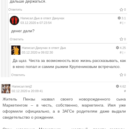
дальше держаться.
Ответить
0
Написал
Дык
в ответ
Данунах
3.1
03.12.2020 в 07:23:54
#
|
↑
денег дали?
Ответить
0
Написал
Данунах
в ответ
Дык
4.25
03.12.2020 в 09:02:30
#
|
↑
Да щаз. Чиста за возможность всю жизнь рассказывать, как
в кено попал и самим рыжим Крупениковым встречалсо.
Ответить
0
Написал
tenj2
4.62
02.12.2020 в 20:09:41
#
Житель Пензы назвал своего новорожденного сына
Маркетингом – в честь, собственно, маркетинга. Имя уже
оформили официально, а в ЗАГСе родителям даже выдали
свидетельство о рождении.