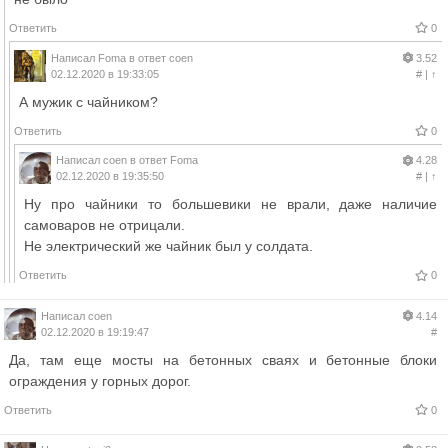
Ответить
0
Написал
Foma
в ответ
coen
3.52
02.12.2020 в 19:33:05
#
|
↑
А мужик с чайником?
Ответить
0
Написал
coen
в ответ
Foma
4.28
02.12.2020 в 19:35:50
#
|
↑
Ну про чайники то большевики не врали, даже наличие
самоваров не отрицали.
Не электрический же чайник был у солдата.
Ответить
0
Написал
coen
4.14
02.12.2020 в 19:19:47
#
Да, там еще мосты на бетонных сваях и бетонные блоки
ограждения у горных дорог.
Ответить
0