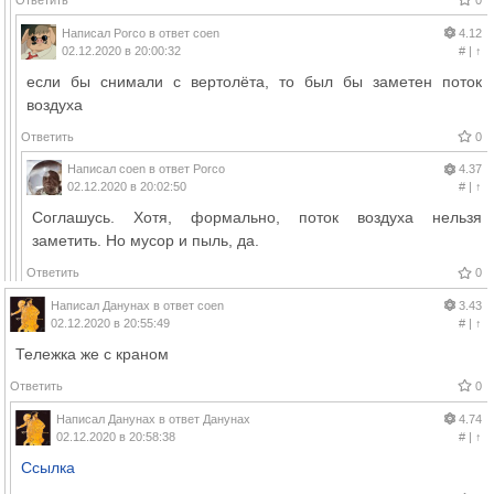
Написал
Porco
в ответ
coen
4.12
02.12.2020 в 20:00:32
#
|
↑
если бы снимали с вертолёта, то был бы заметен поток
воздуха
Ответить
0
Написал
coen
в ответ
Porco
4.37
02.12.2020 в 20:02:50
#
|
↑
Соглашусь. Хотя, формально, поток воздуха нельзя
заметить. Но мусор и пыль, да.
Ответить
0
Написал
Данунах
в ответ
coen
3.43
02.12.2020 в 20:55:49
#
|
↑
Тележка же с краном
Ответить
0
Написал
Данунах
в ответ
Данунах
4.74
02.12.2020 в 20:58:38
#
|
↑
Ссылка