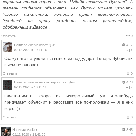
хорошим тоном верить, что "Чубайс начальник Путина". А
теперь придется объяснять, как Путин может уволить
"своего начальника, который рулит криптоколонией
Эрефией по праву рождения рыжим рептилойдом,
одобренным в Давосе".
Ответить
0
Написал
coen
в ответ
Дык
4.17
02.12.2020 в 19:41:16
#
|
↑
Скажут что не уволил, а вывел из под удара. Теперь Чубайс ни
в чем не виноват.
Ответить
0
Написал
гипсовый кластер
в ответ
Дык
4.73
02.12.2020 в 19:45:11
#
|
↑
ничего-ничего, скоро их изворотливый ум что-нибудь
придумает, объяснит и расставит всё по-полочкам — я в них
верю! ))
Ответить
0
Написал
VadKor
3.45
02.12.2020 в 19:41:03
#