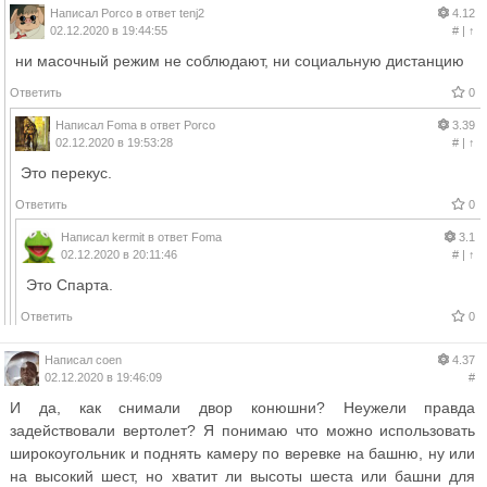
Написал
Porco
в ответ
tenj2
4.12
02.12.2020 в 19:44:55
#
|
↑
ни масочный режим не соблюдают, ни социальную дистанцию
Ответить
0
Написал
Foma
в ответ
Porco
3.39
02.12.2020 в 19:53:28
#
|
↑
Это перекус.
Ответить
0
Написал
kermit
в ответ
Foma
3.1
02.12.2020 в 20:11:46
#
|
↑
Это Спарта.
Ответить
0
Написал
coen
4.37
02.12.2020 в 19:46:09
#
И да, как снимали двор конюшни? Неужели правда
задействовали вертолет? Я понимаю что можно использовать
широкоугольник и поднять камеру по веревке на башню, ну или
на высокий шест, но хватит ли высоты шеста или башни для