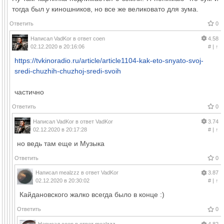
тогда был у киношников, но все же великовато для зума.
Ответить
0
Написал
VadKor
в ответ
coen
4.58
02.12.2020 в 20:16:06
#
|
↑
https://tvkinoradio.ru/article/article1104-kak-eto-snyato-svoj-
sredi-chuzhih-chuzhoj-sredi-svoih
частично
Ответить
0
Написал
VadKor
в ответ
VadKor
3.74
02.12.2020 в 20:17:28
#
|
↑
но ведь там еще и Музыка
Ответить
0
Написал
mealzzz
в ответ
VadKor
3.87
02.12.2020 в 20:30:02
#
|
↑
Кайдановского жалко всегда было в конце :)
Ответить
0