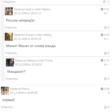
Ответить
-1
Написал
tenj2
в ответ
Kiborg
3.51
02.12.2020 в 19:31:12
#
|
↑
Россию впередЪ!
Ответить
0
Написал
Foma
в ответ
Kiborg
3.43
02.12.2020 в 19:32:19
#
|
↑
Манит! Манит от слова манда.
Ответить
0
Написал
Kiborg
в ответ
Foma
2.73
02.12.2020 в 22:28:57
#
|
↑
Манданит?
Ответить
0
Написал
Porco
2.58
02.12.2020 в 19:09:49
#
первый
Ответить
0