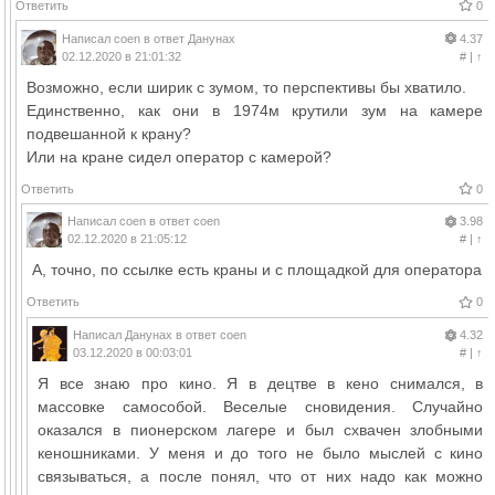
Ответить
0
Написал
coen
в ответ
Данунах
4.37
02.12.2020 в 21:01:32
#
|
↑
Возможно, если ширик с зумом, то перспективы бы хватило.
Единственно, как они в 1974м крутили зум на камере
подвешанной к крану?
Или на кране сидел оператор с камерой?
Ответить
0
Написал
coen
в ответ
coen
3.98
02.12.2020 в 21:05:12
#
|
↑
А, точно, по ссылке есть краны и с площадкой для оператора
Ответить
0
Написал
Данунах
в ответ
coen
4.32
03.12.2020 в 00:03:01
#
|
↑
Я все знаю про кино. Я в децтве в кено снимался, в
массовке самособой. Веселые сновидения. Случайно
оказался в пионерском лагере и был схвачен злобными
кеношниками. У меня и до того не было мыслей с кино
связываться, а после понял, что от них надо как можно