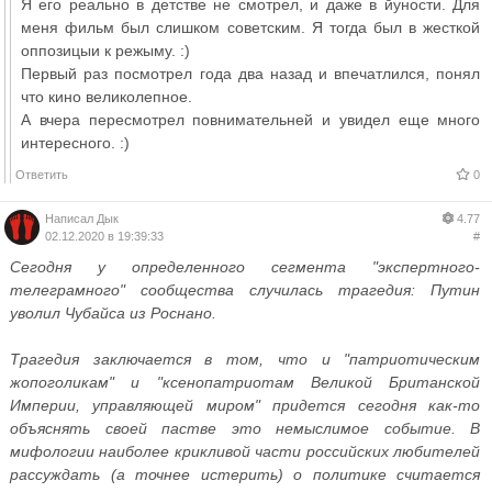
Я его реально в детстве не смотрел, и даже в йуности. Для
меня фильм был слишком советским. Я тогда был в жесткой
оппозицыи к режыму. :)
Первый раз посмотрел года два назад и впечатлился, понял
что кино великолепное.
А вчера пересмотрел повнимательней и увидел еще много
интересного. :)
Ответить
0
Написал
Дык
4.77
02.12.2020 в 19:39:33
#
Сегодня у определенного сегмента "экспертного-
телеграмного" сообщества случилась трагедия: Путин
уволил Чубайса из Роснано.
Трагедия заключается в том, что и "патриотическим
жопоголикам" и "ксенопатриотам Великой Британской
Империи, управляющей миром" придется сегодня как-то
объяснять своей пастве это немыслимое событие. В
мифологии наиболее крикливой части российских любителей
рассуждать (а точнее истерить) о политике считается