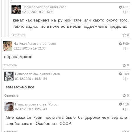
Написал
VadKor
в ответ
coen
4.11
02.12.2020 в 20:43:49
#
|
↑
канат как вариант на ручной тяге или как-то около того.
так-то видно, что в поле есть некий подъемник в пределах
Ответить
0
Написал
Porco
в ответ
coen
3.09
02.12.2020 в 19:52:36
#
|
↑
с крана можно
Ответить
0
Написал
deMax
в ответ
Porco
3.09
02.12.2020 в 19:54:54
#
|
↑
вам можно всё
Ответить
0
Написал
coen
в ответ
Porco
4.16
02.12.2020 в 19:56:43
#
|
↑
Мне кажется кран поставить было бы дороже чем вертолет
задействовать. Особенно в СССР.
Ответить
0