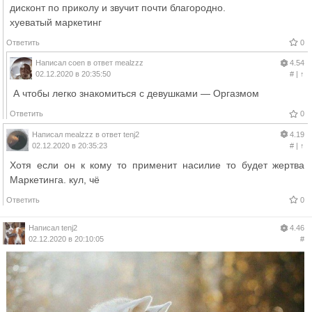
дисконт по приколу и звучит почти благородно.
хуеватый маркетинг
Ответить
0
Написал
coen
в ответ
mealzzz
4.54
02.12.2020 в 20:35:50
#
|
↑
А чтобы легко знакомиться с девушками — Оргазмом
Ответить
0
Написал
mealzzz
в ответ
tenj2
4.19
02.12.2020 в 20:35:23
#
|
↑
Хотя если он к кому то применит насилие то будет жертва
Mаркетинга. кул, чё
Ответить
0
Написал
tenj2
4.46
02.12.2020 в 20:10:05
#