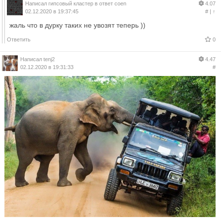
Написал
гипсовый кластер
в ответ
coen
4.07
02.12.2020 в 19:37:45
#
|
↑
жаль что в дурку таких не увозят теперь ))
Ответить
0
Написал
tenj2
4.47
02.12.2020 в 19:31:33
#