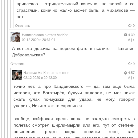
привлекло... отрицательноый конечно, но живой и со
страстями. конечно жалко может быть. а михалкова —
нет
Ответить
0
Написал
coen
в ответ
VadKor
4.39
02.12.2020 в 20:31:04
#
|
↑
А вот эта девочка на первом фото в псотиге — Евгения
Добровольская?
Ответить
0
Написал
VadKor
в ответ
coen
4.57
02.12.2020 в 20:42:30
#
|
↑
точно нет. а про Кайдановского — да. там еще была
история, что Богатырёв, будучи пидором, не мог никак
сжать кулак по-мужски для удара, не могу, говорит
ударить, Никита как-то справился
вообще, кайфовая хрень. когда не знал,что смотреть в
полетах смотрел ширли-мырли или его, тут от степени
опьянения. редко когда новинки кено, там