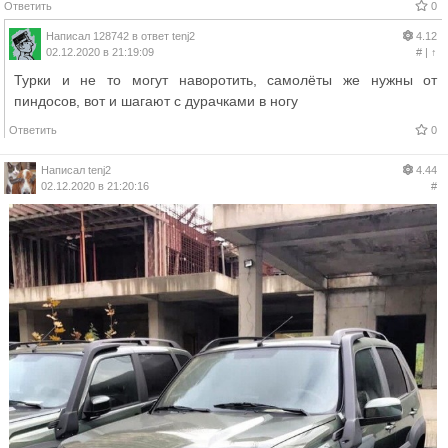
Ответить
0
Написал
128742
в ответ
tenj2
4.12
02.12.2020 в 21:19:09
#
|
↑
Турки и не то могут наворотить, самолёты же нужны от
пиндосов, вот и шагают с дурачками в ногу
Ответить
0
Написал
tenj2
4.44
02.12.2020 в 21:20:16
#