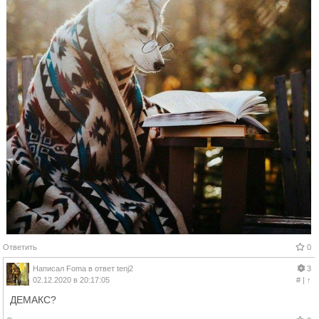
Ответить
0
Написал
Foma
в ответ
tenj2
3
02.12.2020 в 20:17:05
#
|
↑
ДЕМАКС?