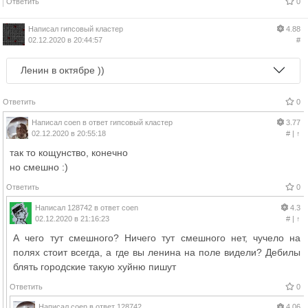
Ответить
0
Написал
гипсовый кластер
4.88
02.12.2020 в 20:44:57
#
Ленин в октябре ))
Ответить
0
Написал
coen
в ответ
гипсовый кластер
3.77
02.12.2020 в 20:55:18
#
|
↑
так то кощунство, конечно
но смешно :)
Ответить
0
Написал
128742
в ответ
coen
4.3
02.12.2020 в 21:16:23
#
|
↑
А чего тут смешного? Ничего тут смешного нет, чучело на
полях стоит всегда, а где вы ленина на поле видели? Дебилы
блять городские такую хуйню пишут
Ответить
0
Написал
coen
в ответ
128742
4.06