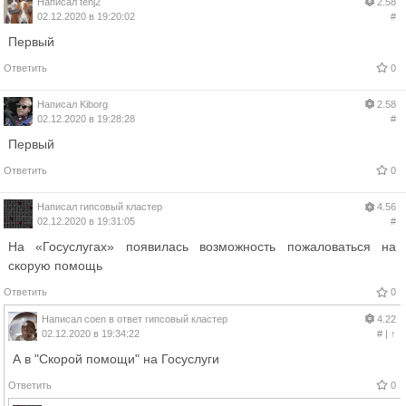
Написал
tenj2
2.58
02.12.2020 в 19:20:02
#
Первый
Ответить
0
Написал
Kiborg
2.58
02.12.2020 в 19:28:28
#
Первый
Ответить
0
Написал
гипсовый кластер
4.56
02.12.2020 в 19:31:05
#
На «Госуслугах» появилась возможность пожаловаться на
скорую помощь
Ответить
0
Написал
coen
в ответ
гипсовый кластер
4.22
02.12.2020 в 19:34:22
#
|
↑
А в "Скорой помощи" на Госуслуги
Ответить
0