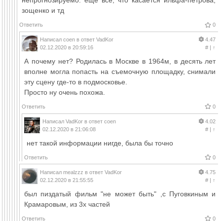
непрогнозируемо. еще все, что касается ильфа-петрова,
зощенко и тд
Ответить
0
Написал
coen
в ответ
VadKor
4.47
02.12.2020 в 20:59:16
#
|
↑
А почему нет? Родилась в Москве в 1964м, в десять лет
вполне могла попасть на съемочную площадку, снимали
эту сцену где-то в подмосковье.
Просто ну очень похожа.
Ответить
0
Написал
VadKor
в ответ
coen
4.02
02.12.2020 в 21:06:08
#
|
↑
нет такой информации нигде, была бы точно
Ответить
0
Написал
mealzzz
в ответ
VadKor
4.75
02.12.2020 в 21:55:55
#
|
↑
был пиздатый фильм "не может быть" ,с Пуговкиным и
Крамаровым, из 3х частей
Ответить
0