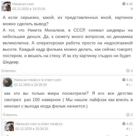
Написал
coen
4.44
02.12.2020 в 19:33:26
#
А если серьезно, какой, из представленных мной, картинок
можно сделать вывод?
А тот, что Никита Михалков, в СССР, снимал шедевры на
небольшие деньги. Да, к сюжету много вопросов, но динамика
великолепна. А операторская работа просто на недосягаемой
высоте. Каждый кадр фильма можно делать, как сейчас говорят,
постером, и вешать на стену. И за эту картинку стыдно не будет.
Шедевр.
Ответить
0
Написал
mealzzz
в ответ
coen
4.41
02.12.2020 в 20:28:30
#
|
↑
как это вы только вчера посмотрели? Я его все детство
смотрел. раз 100 наверное ( Мы нашли лайфхак как влезть в
кинозал с выхода когда фильм начнется:)
Ответить
0
Написал
coen
в ответ
mealzzz
4.45
02.12.2020 в 20:34:32
#
|
↑