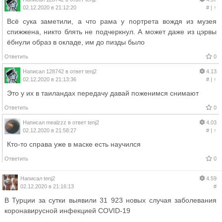
02.12.2020 в 21:12:20
#
|
↑
Всё сука заметили, а что рама у портрета вождя из музея
спижжена, никто блять не подчеркнул. А может даже из цэрвы
ёбнули образ в окладе, им до пизды было
Ответить
0
Написал
128742
в ответ
tenj2
4.13
02.12.2020 в 21:13:36
#
|
↑
Это у их в таиландах передачу давай поженимся снимают
Ответить
0
Написал
mealzzz
в ответ
tenj2
4.03
02.12.2020 в 21:58:27
#
|
↑
Кто-то справа уже в маске есть научился
Ответить
0
Написал
tenj2
4.59
02.12.2020 в 21:16:13
#
В Турции за сутки выявили 31 923 новых случая заболевания
коронавирусной инфекцией COVID-19