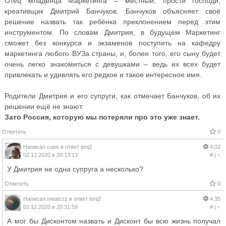
Отец младенца Маркетинга – местный, прости господи,
креативщик Дмитрий Банчуков. Банчуков объясняет своё
решение назвать так ребёнка преклонением перед этим
инструментом. По словам Дмитрия, в будущем Маркетинг
сможет без конкурса и экзаменов поступить на кафедру
маркетинга любого ВУЗа страны, и, более того, его сыну будет
очень легко знакомиться с девушками – ведь их всех будет
привлекать и удивлять его редкое и такое интересное имя.
Родители Дмитрия и его супруги, как отмечает Банчуков, об их
решении ещё не знают.
Зато Россия, которую мы потеряли про это уже знает.
Ответить
0
Написал
coen
в ответ
tenj2
4.02
02.12.2020 в 20:13:13
#
|
↑
У Дмитрия не одна супруга а несколько?
Ответить
0
Написал
mealzzz
в ответ
tenj2
4.35
02.12.2020 в 20:31:59
#
|
↑
А мог бы Дисконтом назвать и Дисконт бы всю жизнь получал