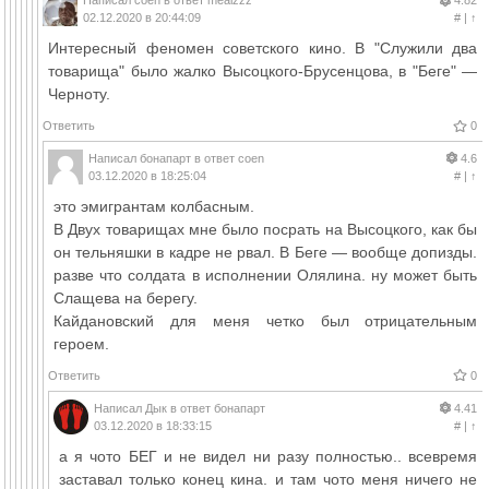
Написал
coen
в ответ
mealzzz
4.82
02.12.2020 в 20:44:09
#
|
↑
Интересный феномен советского кино. В "Служили два
товарища" было жалко Высоцкого-Брусенцова, в "Беге" —
Черноту.
Ответить
0
Написал
бонапарт
в ответ
coen
4.6
03.12.2020 в 18:25:04
#
|
↑
это эмигрантам колбасным.
В Двух товарищах мне было посрать на Высоцкого, как бы
он тельняшки в кадре не рвал. В Беге — вообще допизды.
разве что солдата в исполнении Олялина. ну может быть
Слащева на берегу.
Кайдановский для меня четко был отрицательным
героем.
Ответить
0
Написал
Дык
в ответ
бонапарт
4.41
03.12.2020 в 18:33:15
#
|
↑
а я чото БЕГ и не видел ни разу полностью.. всевремя
заставал только конец кина. и там чото меня ничего не