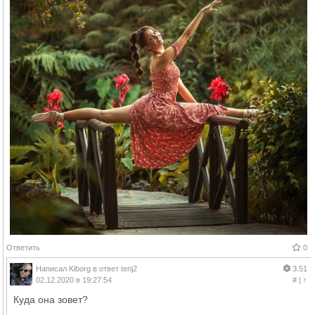
Ответить
0
Написал
Kiborg
в ответ
tenj2
3.51
02.12.2020 в 19:27:54
#
|
↑
Куда она зовет?