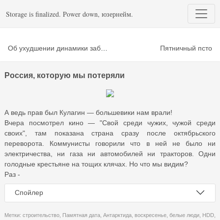
Storage is finalized. Power down, юзернейм.
Об ухудшении динамики заболевания при COVID-19 предупреждают два признака.
Пятничный псто
Россия, которую мы потеряли
А ведь прав был Кулагин — большевики нам врали!
Вчера посмотрел кино — "Свой среди чужих, чужой среди
своих", там показана страна сразу после октябрьского
переворота. Коммунисты говорили что в ней не было ни
электричества, ни газа ни автомобилей ни тракторов. Одни
голодные крестьяне на тощих клячах. Но что мы видим?
Раз -
Спойлер
Метки:
строительство
,
Памятная дата
,
Антарктида
,
воскресенье
,
белые люди
,
HDD
,