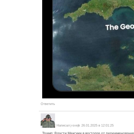
Ответить
Написал
j-svejk
26.01.2025 в 12:01:25
Трамп: Власти Мексики в восторге от переименовани