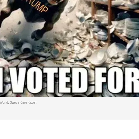
World
,
Здесь был Кадет.