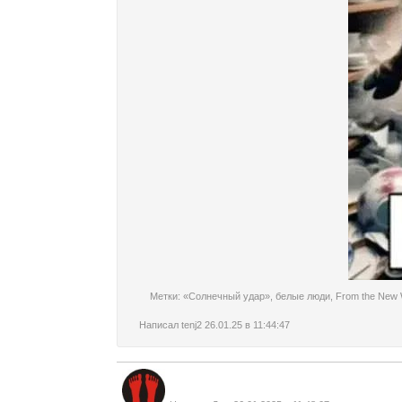
Метки:
«Солнечный удар»
,
белые люди
,
From the New 
Написал
tenj2
26.01.25 в 11:44:47