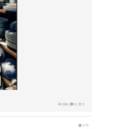
386
|
0 |
0
3.73