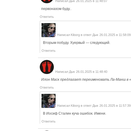
Написал
Дык
26.01.2025 в 11:48:07
первонахом буду..
Ответить
Написал
Kiborg
в ответ
Дык
26.01.2025 в 11:58:09
Вторым побуду. Хуервый — следующий.
Ответить
Написал
Дык
26.01.2025 в 11:48:40
Илон Маск предлагает переименовать Ла-Манш в 
Ответить
Написал
Kiborg
в ответ
Дык
26.01.2025 в 11:57:39
В Иосиф Сталин куча ошибок. Имени.
Ответить