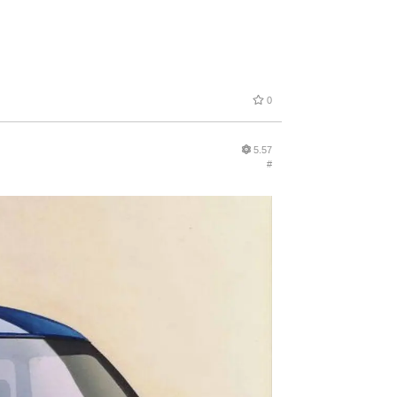
0
5.57
#