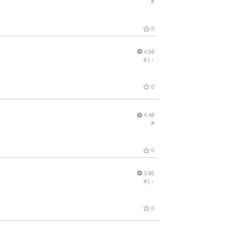
#
0
4.58
#
|
↑
0
4.48
#
0
3.86
#
|
↑
0