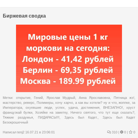
Биржевая сводка
Метки:
открытие
,
Гений
,
Ярослав Мудрый
,
Анна Ярославовна
,
Пятница жэ!
,
мастерство
,
реверс
,
Полимеры
,
хочу харчо
,
а как вы хотели? ну и что
,
жоппке
,
за
Императора
,
охуевшие люди
,
успех
,
удача
,
достижения
,
ВНЕЗАПНО!
,
хруст
французкай булки
,
Хозяйке на заметку
,
Ничего святого
,
что тут еще сказать?
,
Тяжкие раздумья
,
ПИДАРАСЫ!!!
,
Здесь был Кадет.
,
Здесь был Кадет
Безокрошечный
Написал
tenj2
16.07.21 в 23:06:01
310
|
0 |
0