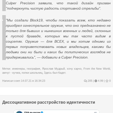
Culper Precision заявила, что такой дизайн призван
"подчеркнуть чистую радость спортивной стрельбы".
"Мы создали Block19, чтобы показать всем, кто недавно
приобрел огнестрельное оружие, что оно предназначено не
только для бывших и нынешних военных и людей, склонных
к пустой браваде, которых мы так часто видим в
соцсетях. Оружие — для ВСЕХ, и мы хотим одними из
первых поприветствовать новых владельцев, какими бы
людьми они ни были и каких бы политических взглядов не
придерживались", — добавили в Culper Precision.
Метки:
инженеры
,
география
,
Ярослав Мудрый
,
хочу харчо
,
From the New World
,
амчуг - кучма
,
попки школьниц
,
Здесь был Кадет.
Написал
coen
14.07.21 в 16:34:23
205
|
4.99 |
0
Диссоциативное расстройство идентичности