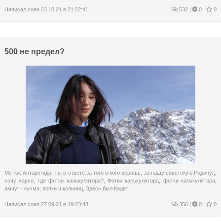
Написал
coen
23.10.21 в 21:22:41
532
|
0 |
0
500 не предел?
Метки:
Антарктида
,
Ты в ответе за того в кого веришь
,
за нашу советскую Родину!,
,
хочу харчо
,
где фотки калькулятора?
,
Фотки калькулятора
,
фотки калькулятора
,
амчуг - кучма
,
попки школьниц
,
Здесь был Кадет.
Написал
coen
27.09.21 в 19:23:48
356
|
0 |
0