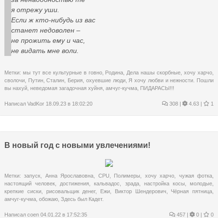
я отрежу уши.
Если ж кто-нибудь из вас
станет недоволен –
не прожить ему и час,
не видать мне воли.
Метки:
мы тут все культурные в говно
,
Родина
,
Дела нашы скорбные
,
хочу харчо
,
сволочи
,
Путин
,
Сталин
,
Берия
,
охуевшие люди
,
Я хочу любви и нежности. Пошли
вы нахуй
,
неведомая загадочная хуйня
,
амчуг-кучма
,
ПИДАРАСЫ!!!
Написал
VadKor
18.09.23 в 18:02:20
308
|
4.63 |
1
В новый год с новыми увлечениями!
Метки:
запуск
,
Анна Ярославовна
,
CPU
,
Полимеры
,
хочу харчо
,
чужая фотка
,
настоящий человек
,
достижения
,
кальвадос
,
зрада
,
настройка косы
,
молодые
,
крепкие сиски
,
рисовальщик денег
,
Ежи
,
Виктор Шендерович
,
Чёрная пятница
,
амчуг-кучма
,
обожаю
,
Здесь был Кадет.
Написал
coen
04.01.22 в 17:52:35
457
|
0 |
0