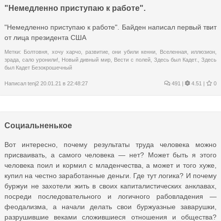
"Немедленно приступаю к работе".
"Немедленно приступаю к работе". Байден написал первый твит
от лица президента США
Метки:
Болтовня
,
хочу харчо
,
развитие
,
они убили кенни
,
Вселенная
,
иллюзион
,
зрада
,
сало уронили!
,
Новый дивный мир
,
Вести с полей
,
Здесь был Кадет.
,
Здесь
был Кадет Безокрошечный
Написал
tenj2
20.01.21 в 22:48:27
491
|
4.51 |
0
Социальненькое
Вот интересно, почему результаты труда человека можно
присваивать, а самого человека — нет? Может быть я этого
человека поил и кормил с младенчества, а может и того хуже,
купил на честно заработанные деньги. Где тут логика? И почему
буржуи не захотели жить в своих капиталистических анклавах,
посреди последовательного и логичного рабовладения —
феодализма, а начали делать свои буржуазные заварушки,
разрушившие веками сложившиеся отношения и общества?