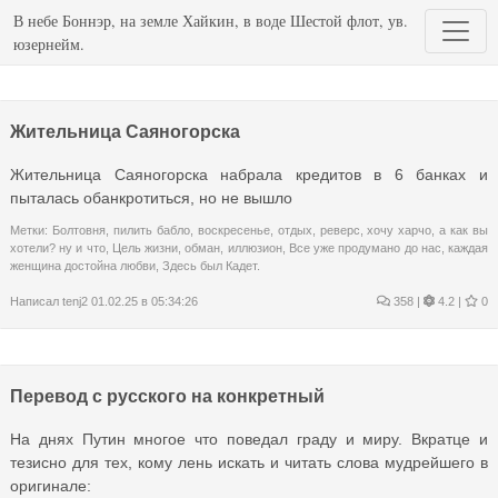
В небе Боннэр, на земле Хайкин, в воде Шестой флот, ув.
юзернейм.
Жительница Саяногорска
Жительница Саяногорска набрала кредитов в 6 банках и
пыталась обанкротиться, но не вышло
Метки:
Болтовня
,
пилить бабло
,
воскресенье
,
отдых
,
реверс
,
хочу харчо
,
а как вы
хотели? ну и что
,
Цель жизни
,
обман
,
иллюзион
,
Все уже продумано до нас
,
каждая
женщина достойна любви
,
Здесь был Кадет.
Написал
tenj2
01.02.25 в 05:34:26
358
|
4.2 |
0
Перевод с русского на конкретный
На днях Путин многое что поведал граду и миру. Вкратце и
тезисно для тех, кому лень искать и читать слова мудрейшего в
оригинале: