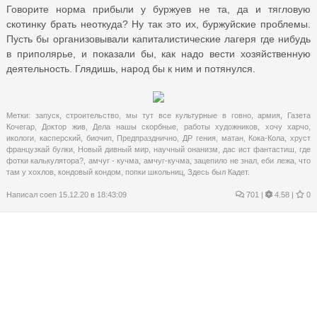
Говорите норма прибыли у буржуев не та, да и тягловую
скотинку брать неоткуда? Ну так это их, буржуйские проблемы.
Пусть бы организовывали капиталистические лагеря где нибудь
в приполярье, и показали бы, как надо вести хозяйственную
деятельность. Глядишь, народ бы к ним и потянулся.
Метки:
запуск
,
строительство
,
мы тут все культурные в говно
,
армия
,
Газета
Кочегар
,
Доктор жив
,
Дела нашы скорбные
,
работы художников
,
хочу харчо
,
икологи
,
касперский
,
биочип
,
Предпразднично
,
ДР гения
,
матан
,
Кока-Кола
,
хруст
французкай булки
,
Новый дивный мир
,
научный онанизм
,
дас ист фантастиш
,
где
фотки калькулятора?
,
амчуг - кучма
,
амчуг-кучма
,
зацепило не знал
,
еби лежа
,
что
там у хохлов
,
кондовый кондом
,
попки школьниц
,
Здесь был Кадет.
Написал
coen
15.12.20 в 18:43:09
701
|
4.58 |
0
Требуется главный тренер без опыта работы
Крик души
Неужели Березуцкому доверят пост главного тренера