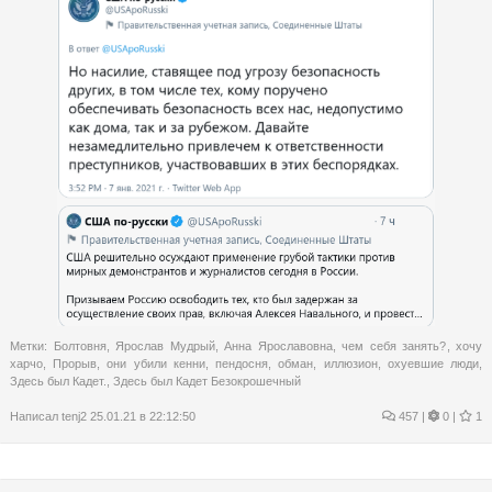
Метки:
Болтовня
,
Ярослав Мудрый
,
Анна Ярославовна
,
чем себя занять?
,
хочу
харчо
,
Прорыв
,
они убили кенни
,
пендосня
,
обман
,
иллюзион
,
охуевшие люди
,
Здесь был Кадет.
,
Здесь был Кадет Безокрошечный
Написал
tenj2
25.01.21 в 22:12:50
457
|
0 |
1