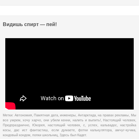
Видишь спирт — пей!
Метки:
Автономия
,
Памятная дата
,
инженеры
,
Антарктида
,
на правах рекламы
,
Мы
все умрем
,
хочу харчо
,
они убили кенни
,
налить и выпить!
,
Настоящий человек
,
Предпразднично
,
Юкорея
,
настоящий человек
,
с
,
успех
,
кальвадос
,
настройка
косы
,
дас ист фантастиш
,
если думаете
,
фотки калькулятора
,
амчуг-кучма
,
кондовый кондом
,
попки школьниц
,
Здесь был Кадет.