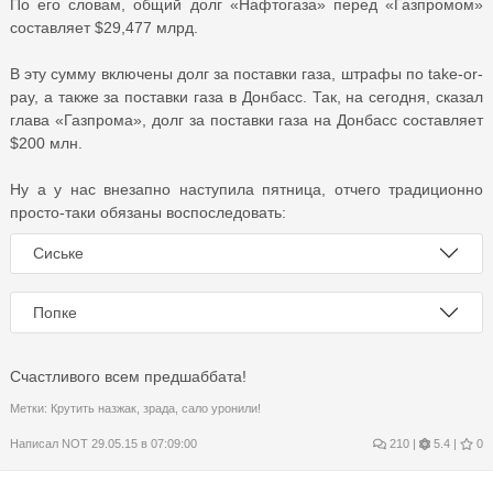
По его словам, общий долг «Нафтогаза» перед «Газпромом»
составляет $29,477 млрд.
В эту сумму включены долг за поставки газа, штрафы по take-or-
pay, а также за поставки газа в Донбасс. Так, на сегодня, сказал
глава «Газпрома», долг за поставки газа на Донбасс составляет
$200 млн.
Ну а у нас внезапно наступила пятница, отчего традиционно
просто-таки обязаны воспоследовать:
Сиське
Попке
Счастливого всем предшаббата!
Метки:
Крутить назжак
,
зрада
,
сало уронили!
Написал
NOT
29.05.15 в 07:09:00
210
|
5.4 |
0