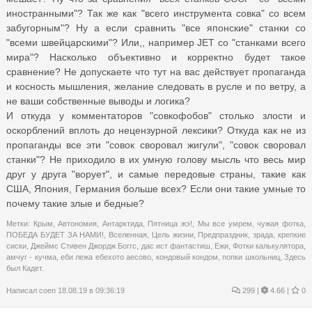
иностранными"? Так же как "всего инструмента совка" со всем
забугорным"? Ну а если сравнить "все японские" станки со
"всеми швейцарскими"? Или,, например JET со "станками всего
мира"? Насколько объективно и корректно будет такое
сравнение? Не допускаете что тут на вас действует пропаганда
и косность мышления, желание следовать в русле и по ветру, а
не ваши собственные выводы и логика?
И откуда у комментаторов "совкофобов" столько злости и
оскорблений вплоть до нецензурной лексики? Откуда как не из
пропаганды все эти "совок своровал жигули", "совок своровал
станки"? Не приходило в их умную голову мысль что весь мир
друг у друга "ворует", и самые передовые страны, такие как
США, Япония, Германия больше всех? Если они такие умные то
почему такие злые и бедные?
Метки:
Крым
,
Автономия
,
Антарктида
,
Пятница жэ!
,
Мы все умрем
,
чужая фотка
,
ПОБЕДА БУДЕТ ЗА НАМИ!
,
Вселенная
,
Цель жизни
,
Предпраздник
,
зрада
,
крепкие
сиски
,
Джеймс Стивен Джордж Боггс
,
дас ист фантастиш
,
Ежи
,
Фотки калькулятора
,
амчуг - кучма
,
еби лежа ебехото аесово
,
кондовый кондом
,
попки школьниц
,
Здесь
был Кадет.
Написал
coen
18.08.19 в 09:36:19
299
|
4.66 |
0