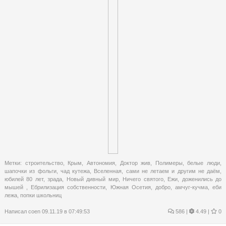
Метки:
строительство
,
Крым
,
Автономия
,
Доктор жив
,
Полимеры
,
белые люди
,
шапочки из фольги
,
чад кутежа
,
Вселенная
,
сами не летаем и другим не даём
,
юбилей 80 лет
,
зрада
,
Новый дивный мир
,
Ничего святого
,
Ежи
,
доженились до
мышей
,
Ебрилизация собственности
,
Южная Осетия
,
добро
,
амчуг-кучма
,
еби
лежа
,
попки школьниц
Написал
coen
09.11.19 в 07:49:53
586
|
4.49 |
0