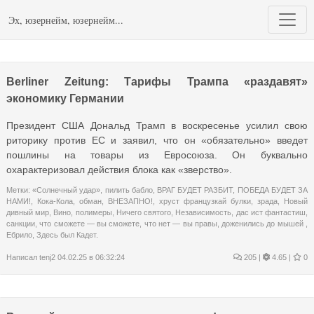
Эх, юзернейм, юзернейм...
Berliner Zeitung: Тарифы Трампа «раздавят»
экономику Германии
Президент США Дональд Трамп в воскресенье усилил свою
риторику против ЕС и заявил, что он «обязательно» введет
пошлины на товары из Евросоюза. Он буквально
охарактеризовал действия блока как «зверство».
Метки:
«Солнечный удар»
,
пилить бабло
,
ВРАГ БУДЕТ РАЗБИТ
,
ПОБЕДА БУДЕТ ЗА
НАМИ!
,
Кока-Кола
,
обман
,
ВНЕЗАПНО!
,
хруст французкай булки
,
зрада
,
Новый
дивный мир
,
Вино
,
полимеры
,
Ничего святого
,
Независимость
,
дас ист фантастиш
,
санкции
,
что сможете — вы сможете
,
что нет — вы правы
,
доженились до мышей
,
Ебрило
,
Здесь был Кадет.
Написал
tenj2
04.02.25 в 06:32:24
205
|
4.65 |
0