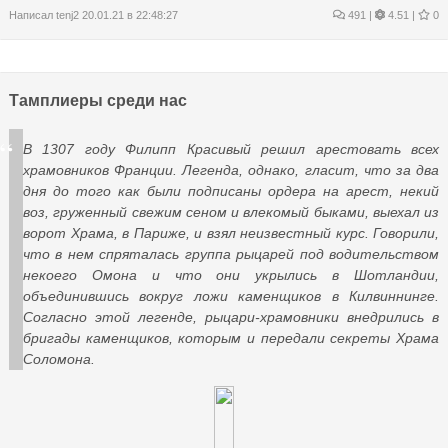
Написал
tenj2
20.01.21 в 22:48:27
491
|
4.51 |
0
Тамплиеры среди нас
В 1307 году Филипп Красивый решил арестовать всех
храмовников Франции. Легенда, однако, гласит, что за два
дня до того как были подписаны ордера на арест, некий
воз, груженный свежим сеном и влекомый быками, выехал из
ворот Храма, в Париже, и взял неизвестный курс. Говорили,
что в нем спряталась группа рыцарей под водительством
некоего Омона и что они укрылись в Шотландии,
объединившись вокруг ложи каменщиков в Килвиннинге.
Согласно этой легенде, рыцари-храмовники внедрились в
бригады каменщиков, которым и передали секреты Храма
Соломона.