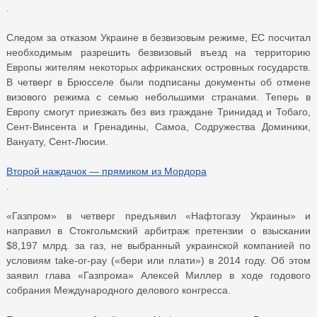
.
Следом за отказом Украине в безвизовым режиме, ЕС посчитал
необходимым разрешить безвизовый въезд на территорию
Европы жителям некоторых африканских островных государств.
В четверг в Брюсселе были подписаны документы об отмене
визового режима с семью небольшими странами. Теперь в
Европу смогут приезжать без виз граждане Тринидад и Тобаго,
Сент-Винсента и Гренадины, Самоа, Содружества Доминики,
Вануату, Сент-Люсии.
Второй наждачок — прямиком из Мордора
.
«Газпром» в четверг предъявил «Нафтогазу Украины» и
направил в Стокгольмский арбитраж претензии о взыскании
$8,197 млрд. за газ, не выбранный украинской компанией по
условиям take-or-pay («бери или плати») в 2014 году. Об этом
заявил глава «Газпрома» Алексей Миллер в ходе годового
собрания Международного делового конгресса.