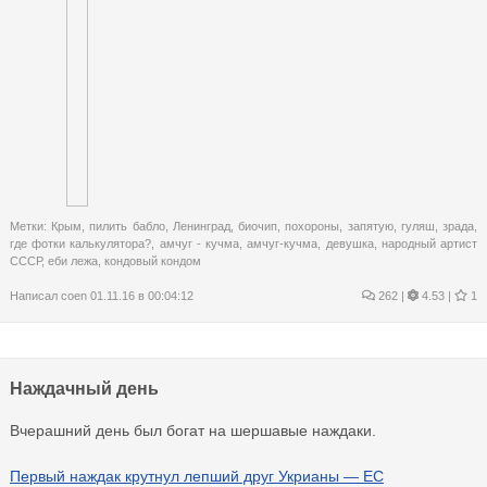
Метки:
Крым
,
пилить бабло
,
Ленинград
,
биочип
,
похороны
,
запятую
,
гуляш
,
зрада
,
где фотки калькулятора?
,
амчуг - кучма
,
амчуг-кучма
,
девушка
,
народный артист
СССР
,
еби лежа
,
кондовый кондом
Написал
coen
01.11.16 в 00:04:12
262
|
4.53 |
1
Наждачный день
Вчерашний день был богат на шершавые наждаки.
Первый наждак крутнул лепший друг Укрианы — ЕС