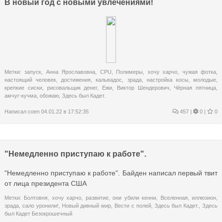
В новый год с новыми увлечениями!
Метки:
запуск
,
Анна Ярославовна
,
CPU
,
Полимеры
,
хочу харчо
,
чужая фотка
,
настоящий человек
,
достижения
,
кальвадос
,
зрада
,
настройка косы
,
молодые
,
крепкие сиски
,
рисовальщик денег
,
Ежи
,
Виктор Шендерович
,
Чёрная пятница
,
амчуг-кучма
,
обожаю
,
Здесь был Кадет.
Написал
coen
04.01.22 в 17:52:35
457
|
0 |
0
"Немедленно приступаю к работе".
"Немедленно приступаю к работе". Байден написал первый твит
от лица президента США
Метки:
Болтовня
,
хочу харчо
,
развитие
,
они убили кенни
,
Вселенная
,
иллюзион
,
зрада
,
сало уронили!
,
Новый дивный мир
,
Вести с полей
,
Здесь был Кадет.
,
Здесь
был Кадет Безокрошечный