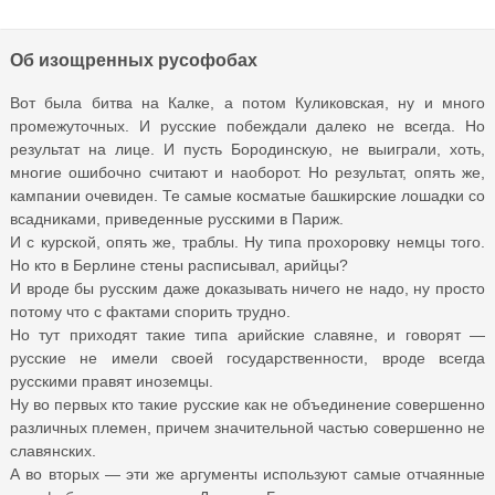
Об изощренных русофобах
Вот была битва на Калке, а потом Куликовская, ну и много
промежуточных. И русские побеждали далеко не всегда. Но
результат на лице. И пусть Бородинскую, не выиграли, хоть,
многие ошибочно считают и наоборот. Но результат, опять же,
кампании очевиден. Те самые косматые башкирские лошадки со
всадниками, приведенные русскими в Париж.
И с курской, опять же, траблы. Ну типа прохоровку немцы того.
Но кто в Берлине стены расписывал, арийцы?
И вроде бы русским даже доказывать ничего не надо, ну просто
потому что с фактами спорить трудно.
Но тут приходят такие типа арийские славяне, и говорят —
русские не имели своей государственности, вроде всегда
русскими правят иноземцы.
Ну во первых кто такие русские как не объединение совершенно
различных племен, причем значительной частью совершенно не
славянских.
А во вторых — эти же аргументы используют самые отчаянные