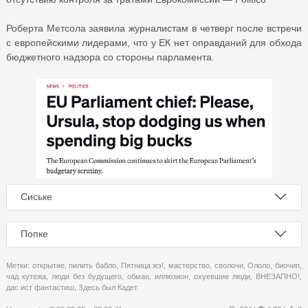
Роберта Метсола заявила журналистам в четверг после встречи
с европейскими лидерами, что у ЕК нет оправданий для обхода
бюджетного надзора со стороны парламента.
Сиське
Попке
Метки:
открытие
,
пилить бабло
,
Пятница жэ!
,
мастерство
,
сволочи
,
Ололо
,
биочип
,
чад кутежа
,
люди без будущего
,
обман
,
иллюзион
,
охуевшие люди
,
ВНЕЗАПНО!
,
дас ист фантастиш
,
Здесь был Кадет.