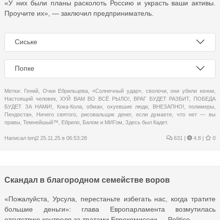
«У них были планы расколоть Россию и украсть ваши активы.
Проучите их», — заключил предприниматель.
Сиське
Попке
Метки:
Гений
,
Очки Ебрильцева
,
«Солнечный удар»
,
сволочи
,
они убили кенни
,
Настоящий человек
,
ХУЙ ВАМ ВО ВСЁ РЫЛО!
,
ВРАГ БУДЕТ РАЗБИТ
,
ПОБЕДА
БУДЕТ ЗА НАМИ!
,
Кока-Кола
,
обман
,
охуевшие люди
,
ВНЕЗАПНО!
,
полимеры
,
Пендостан
,
Ничего святого
,
рисовальщик денег
,
если думаете
,
что нет — вы
правы
,
Темнейшый™
,
Ебрило
,
Балом и МИГом
,
Здесь был Кадет.
Написал
tenj2
25.11.25 в 06:53:28
631
|
4.8 |
0
Скандал в благородном семействе воров
«Пожалуйста, Урсула, перестаньте избегать нас, когда тратите
большие деньги»: глава Европарламента возмутилась
отсутствию контроля за тратами Еврокомиссии — Politico