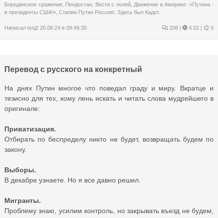
Бородинское сражение
,
Пендостан
,
Вести с полей
,
Движение в Америке: «Путина -
в президенты США!»
,
Сталин Путин Россия!
,
Здесь был Кадет.
Написал
tenj2
20.06.24 в 09:49:30
208
|
4.02 |
0
Перевод с русского на конкретный
На днях Путин многое что поведал граду и миру. Вкратце и
тезисно для тех, кому лень искать и читать слова мудрейшего в
оригинале:
Приватизация.
Отбирать по беспределу никто не будет, возвращать будем по
закону.
Выборы.
В декабре узнаете. Но я все давно решил.
Мигранты.
Проблему знаю, усилим контроль, но закрывать въезд не будем,