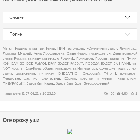
Сиське
Попке
Метки:
Родина
,
открытие
,
Гений
,
НИИ Газгольдер
,
«Солнечный удар»
,
Ленинград
,
Ярослав Мудрый
,
Анна Ярославовна
,
Саше Франц посвящается
,
День воинской
славы России
,
за нашу советскую Родину!,
,
Полимеры
,
Прорыв
,
развитие
,
Путин
,
ХУЙ ВАМ ВО ВСЁ РЫЛО!
,
ВРАГ БУДЕТ РАЗБИТ
,
ПОБЕДА БУДЕТ ЗА НАМИ!
,
ув.
NOT яросте
,
Кока-Кола
,
обман
,
иллюзион
,
за Императора
,
охуевшие люди
,
успех
,
удача
,
достижения
,
путинизм
,
ВНЕЗАПНО!
,
Сикорский
,
Пётр I
,
полимеры
,
Пендостан
,
дас ист фантастиш
,
Ебрило
,
крестом и мечом!
,
капитализм
,
ПИДАРАСЫ!!!
,
Здесь был Кадет.
,
Здесь был Кадет Безокрошечный
Написал
tenj2
07.04.22 в 18:23:16
408
|
4.83 |
1
Отморожу уши