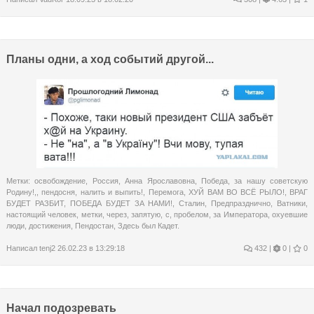
Планы одни, а ход событий другой...
Метки:
освобождение
,
Россия
,
Анна Ярославовна
,
Победа
,
за нашу советскую
Родину!,
,
пендосня
,
налить и выпить!
,
Перемога
,
ХУЙ ВАМ ВО ВСЁ РЫЛО!
,
ВРАГ
БУДЕТ РАЗБИТ
,
ПОБЕДА БУДЕТ ЗА НАМИ!
,
Сталин
,
Предпразднично
,
Ватники
,
настоящий человек
,
метки
,
через
,
запятую
,
с
,
пробелом
,
за Императора
,
охуевшие
люди
,
достижения
,
Пендостан
,
Здесь был Кадет.
Написал
tenj2
26.02.23 в 13:29:18
432
|
0 |
0
Начал подозревать