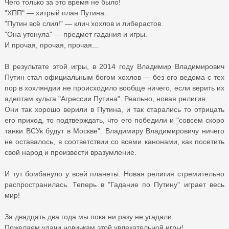
Чего только за это время не было!
"ХПП" — хитрый план Путина.
"Путин всё слил!" — клич хохлов и либерастов.
"Она утонула" — предмет гадания и игры.
И прочая, прочая, прочая...
В результате этой игры, в 2014 году Владимир Владимирович
Путин стал официальным богом хохлов — без его ведома с тех
пор в хохляндии не происходило вообще ничего, если верить их
адептам культа "Агрессии Путина". Реально, новая религия.
Они так хорошо верили в Путина, и так старались то отрицать
его приход, то подтверждать, что его победили и "совсем скоро
танки ВСУк будут в Москве". Владимиру Владимировичу ничего
не оставалось, в соответствии со всеми канонами, как посетить
свой народ и произвести вразумление.
И тут бомбануло у всей планеты. Новая религия стремительно
распространилась. Теперь в "Гадание по Путину" играет весь
мир!
За двадцать два года мы пока ни разу не угадали.
Пожелаем удачи новичкам этой увлекательной игры!