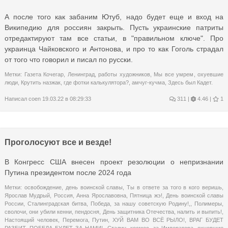
А после того как забаним Ютуб, надо будет еще и вход на
Википедию для россиян закрыть. Пусть украинские патриты
отредактируют там все статьи, в "правильном ключе". Про
украинца Чайковского и Антонова, и про то как Гоголь страдал
от того что говорил и писал по русски.
Метки:
Газета Кочегар
,
Ленинград
,
работы художников
,
Мы все умрем
,
охуевшие
люди
,
Крутить назжак
,
где фотки калькулятора?
,
амчуг-кучма
,
Здесь был Кадет.
Написал
coen
19.03.22 в 08:29:33
311
|
4.46 |
1
Проголосуют все и везде!
В Конгресс США внесен проект резолюции о непризнании
Путина президентом после 2024 года
Метки:
освобождение
,
день воинской славы
,
Ты в ответе за того в кого веришь
,
Ярослав Мудрый
,
Россия
,
Анна Ярославовна
,
Пятница жэ!
,
День воинской славы
России
,
Сталинградская битва
,
Победа
,
за нашу советскую Родину!,
,
Полимеры
,
сволочи
,
они убили кенни
,
пендосня
,
День защитника Отечества
,
налить и выпить!
,
Настоящий человек
,
Перемога
,
Путин
,
ХУЙ ВАМ ВО ВСЁ РЫЛО!
,
ВРАГ БУДЕТ