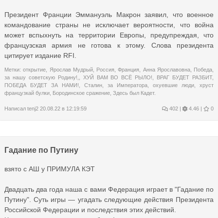
Президент Франции Эммануэль Макрон заявил, что военное
командование страны не исключает вероятности, что война
может вспыхнуть на территории Европы, предупреждая, что
французская армия не готова к этому. Слова президента
цитирует издание RFI.
Метки:
открытие
,
Ярослав Мудрый
,
Россия
,
Франция
,
Анна Ярославовна
,
Победа
,
за нашу советскую Родину!,
,
ХУЙ ВАМ ВО ВСЁ РЫЛО!
,
ВРАГ БУДЕТ РАЗБИТ
,
ПОБЕДА БУДЕТ ЗА НАМИ!
,
Сталин
,
за Императора
,
охуевшие люди
,
хруст
французкай булки
,
Бородинское сражение
,
Здесь был Кадет.
Написал
tenj2
20.08.22 в 12:19:59
402
|
4.46 |
0
Гадание по Путину
взято с АШ у ПРИМУЛА КЭТ
Двадцать два года наша с вами Федерация играет в "Гадание по
Путину". Суть игры — угадать следующие действия Президента
Российской Федерации и последствия этих действий.