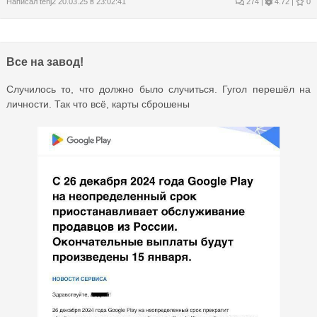
Написал
tenj2
20.03.25 в 23:02:41
274
|
4.72 |
0
Все на завод!
Случилось то, что должно было случиться. Гугол перешёл на
личности. Так что всё, карты сброшены