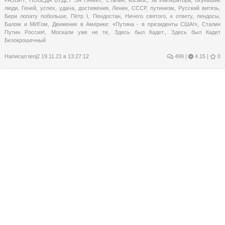
РАЗБИТ
,
ПОБЕДА БУДЕТ ЗА НАМИ!
,
Сталин
,
космос
,
за Императора
,
охуевшие
люди
,
Геней
,
успех
,
удача
,
достижения
,
Ленин
,
СССР
,
путинизм
,
Русский витязь
,
Бери лопату побольше
,
Пётр I
,
Пендостан
,
Ничего святого
,
к ответу
,
пендосы
,
Балом и МИГом
,
Движение в Америке: «Путина - в президенты США!»
,
Сталин
Путин Россия!
,
Москали уже не те
,
Здесь был Кадет.
,
Здесь был Кадет
Безокрошечный
Написал
tenj2
19.11.21 в 13:27:12
499
|
4.15 |
0
Почти пятница