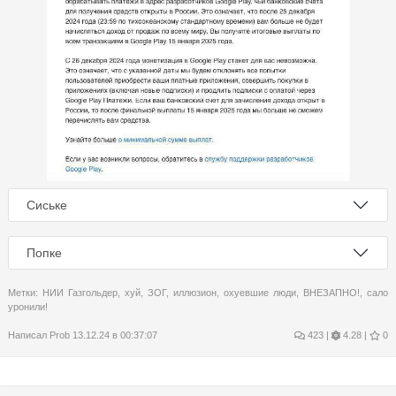
Сиське
Попке
Метки:
НИИ Газгольдер
,
хуй
,
ЗОГ
,
иллюзион
,
охуевшие люди
,
ВНЕЗАПНО!
,
сало
уронили!
Написал
Prob
13.12.24 в 00:37:07
423
|
4.28 |
0