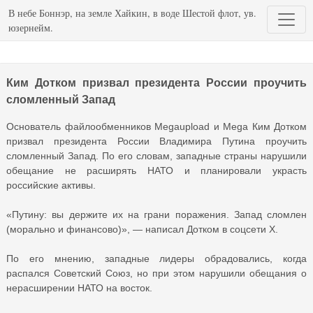
В небе Боннэр, на земле Хайкин, в воде Шестой флот, ув.
юзернейм.
Ким Дотком призвал президента России проучить
сломленный Запад
Основатель файлообменников Megaupload и Mega Ким Дотком
призвал президента России Владимира Путина проучить
сломленный Запад. По его словам, западные страны нарушили
обещание не расширять НАТО и планировали украсть
российские активы.
«Путину: вы держите их на грани поражения. Запад сломлен
(морально и финансово)», — написал Дотком в соцсети X.
По его мнению, западные лидеры обрадовались, когда
распался Советский Союз, но при этом нарушили обещания о
нерасширении НАТО на восток.