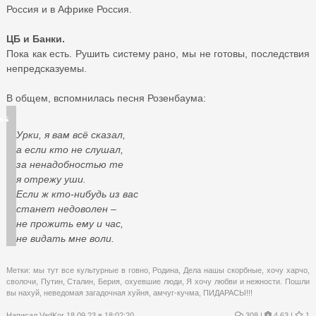
Россия и в Африке Россия.
ЦБ и Банки.
Пока как есть. Рушить систему рано, мы не готовы, последствия
непредсказуемы.
В общем, вспомнилась песня Розенбаума:
Урки, я вам всё сказал,
а если кто не слушал,
за ненадобностью те
я отрежу уши.
Если ж кто-нибудь из вас
станет недоволен –
не прожить ему и час,
не видать мне воли.
Метки:
мы тут все культурные в говно
,
Родина
,
Дела нашы скорбные
,
хочу харчо
,
сволочи
,
Путин
,
Сталин
,
Берия
,
охуевшие люди
,
Я хочу любви и нежности. Пошли
вы нахуй
,
неведомая загадочная хуйня
,
амчуг-кучма
,
ПИДАРАСЫ!!!
Написал
VadKor
18.09.23 в 18:02:20
308
|
4.63 |
1