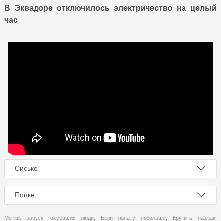
В Эквадоре отключилось электричество на целый
час
Сиське
Попке
Метки:
запуск
,
охуевшие люди
,
Бери лопату побольше
,
Крутить назжак
,