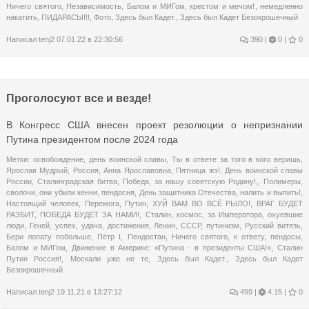
Ничего святого
,
Независимость
,
Балом и МИГом
,
крестом и мечом!
,
немедленно
накатить
,
ПИДАРАСЫ!!!
,
Фото
,
Здесь был Кадет.
,
Здесь был Кадет Безокрошечный
Написал
tenj2
07.01.22 в 22:30:56
390
|
0 |
0
Проголосуют все и везде!
В Конгресс США внесен проект резолюции о непризнании
Путина президентом после 2024 года
Метки:
освобождение
,
день воинской славы
,
Ты в ответе за того в кого веришь
,
Ярослав Мудрый
,
Россия
,
Анна Ярославовна
,
Пятница жэ!
,
День воинской славы
России
,
Сталинградская битва
,
Победа
,
за нашу советскую Родину!,
,
Полимеры
,
сволочи
,
они убили кенни
,
пендосня
,
День защитника Отечества
,
налить и выпить!
,
Настоящий человек
,
Перемога
,
Путин
,
ХУЙ ВАМ ВО ВСЁ РЫЛО!
,
ВРАГ БУДЕТ
РАЗБИТ
,
ПОБЕДА БУДЕТ ЗА НАМИ!
,
Сталин
,
космос
,
за Императора
,
охуевшие
люди
,
Геней
,
успех
,
удача
,
достижения
,
Ленин
,
СССР
,
путинизм
,
Русский витязь
,
Бери лопату побольше
,
Пётр I
,
Пендостан
,
Ничего святого
,
к ответу
,
пендосы
,
Балом и МИГом
,
Движение в Америке: «Путина - в президенты США!»
,
Сталин
Путин Россия!
,
Москали уже не те
,
Здесь был Кадет.
,
Здесь был Кадет
Безокрошечный
Написал
tenj2
19.11.21 в 13:27:12
499
|
4.15 |
0