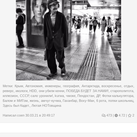
Метки:
Крым
,
Автономия
,
инженеры
,
география
,
Антарктида
,
воскресенье
,
отдых
,
реверс
,
икологи
,
HDD
,
они убили кенни
,
ПОБЕДА БУДЕТ ЗА НАМИ!
,
старополитота
,
иллюзион
,
СССР
,
сало уронили!
,
kurwa
,
чмоке
,
Пендостан
,
ДР
,
Фотки калькулятора
,
Балом и МИГом
,
жизнь
,
амчуг-кучма
,
Гаханбар
,
Воху-Ман
,
6 рота
,
попки школьниц
,
Здесь был Кадет.
,
Лютая НОТовщина
Написал
coen
30.03.21 в 20:49:17
473
|
4.72 |
2