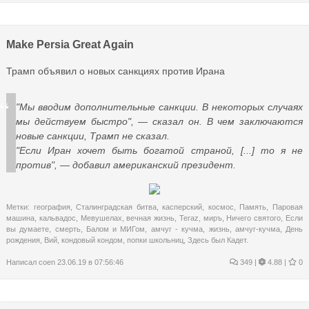
Make Persia Great Again
Трамп объявил о новых санкциях против Ирана
"Мы вводим дополнительные санкции. В некоторых случаях
мы действуем быстро", — сказал он. В чем заключаются
новые санкции, Трамп не сказал.
"Если Иран хочет быть богатой страной, [...] то я не
против", — добавил американский президент.
Метки:
география
,
Сталинградская битва
,
касперский
,
космос
,
Память
,
Паровая
машина
,
кальвадос
,
Мевушелах
,
вечная жизнь
,
Teraz
,
миръ
,
Ничего святого
,
Если
вы думаете
,
смерть
,
Балом и МИГом
,
амчуг - кучма
,
жизнь
,
амчуг-кучма
,
День
рождения
,
Вий
,
кондовый кондом
,
попки школьниц
,
Здесь был Кадет.
Написал
coen
23.06.19 в 07:56:46
349
|
4.88 |
0