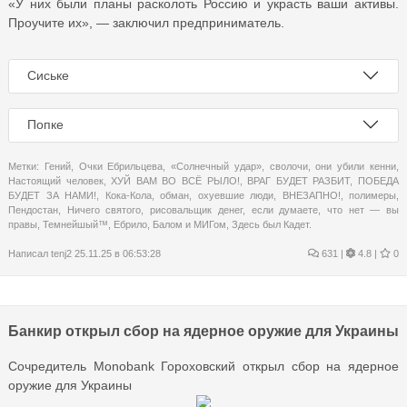
«У них были планы расколоть Россию и украсть ваши активы.
Проучите их», — заключил предприниматель.
Сиське
Попке
Метки:
Гений
,
Очки Ебрильцева
,
«Солнечный удар»
,
сволочи
,
они убили кенни
,
Настоящий человек
,
ХУЙ ВАМ ВО ВСЁ РЫЛО!
,
ВРАГ БУДЕТ РАЗБИТ
,
ПОБЕДА
БУДЕТ ЗА НАМИ!
,
Кока-Кола
,
обман
,
охуевшие люди
,
ВНЕЗАПНО!
,
полимеры
,
Пендостан
,
Ничего святого
,
рисовальщик денег
,
если думаете
,
что нет — вы
правы
,
Темнейшый™
,
Ебрило
,
Балом и МИГом
,
Здесь был Кадет.
Написал
tenj2
25.11.25 в 06:53:28
631
|
4.8 |
0
Банкир открыл сбор на ядерное оружие для Украины
Сочредитель Monobank Гороховский открыл сбор на ядерное
оружие для Украины