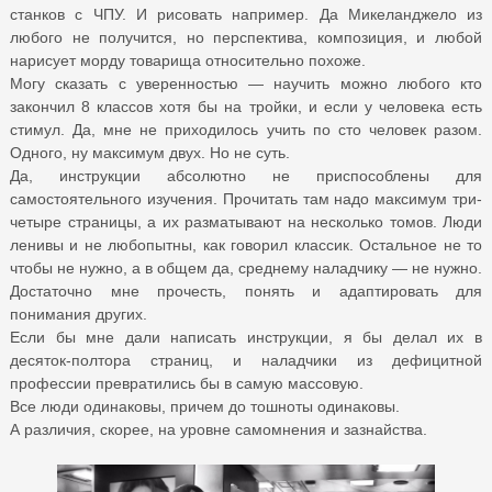
станков с ЧПУ. И рисовать например. Да Микеланджело из
любого не получится, но перспектива, композиция, и любой
нарисует морду товарища относительно похоже.
Могу сказать с уверенностью — научить можно любого кто
закончил 8 классов хотя бы на тройки, и если у человека есть
стимул. Да, мне не приходилось учить по сто человек разом.
Одного, ну максимум двух. Но не суть.
Да, инструкции абсолютно не приспособлены для
самостоятельного изучения. Прочитать там надо максимум три-
четыре страницы, а их разматывают на несколько томов. Люди
ленивы и не любопытны, как говорил классик. Остальное не то
чтобы не нужно, а в общем да, среднему наладчику — не нужно.
Достаточно мне прочесть, понять и адаптировать для
понимания других.
Если бы мне дали написать инструкции, я бы делал их в
десяток-полтора страниц, и наладчики из дефицитной
профессии превратились бы в самую массовую.
Все люди одинаковы, причем до тошноты одинаковы.
А различия, скорее, на уровне самомнения и зазнайства.