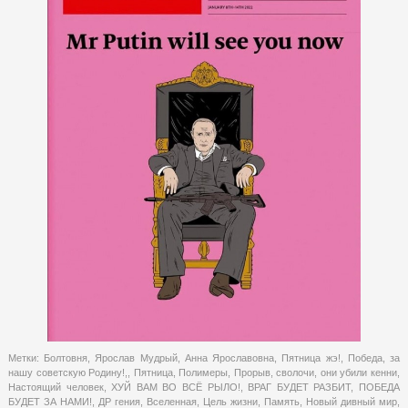
Метки:
Болтовня
,
Ярослав Мудрый
,
Анна Ярославовна
,
Пятница жэ!
,
Победа
,
за
нашу советскую Родину!,
,
Пятница
,
Полимеры
,
Прорыв
,
сволочи
,
они убили кенни
,
Настоящий человек
,
ХУЙ ВАМ ВО ВСЁ РЫЛО!
,
ВРАГ БУДЕТ РАЗБИТ
,
ПОБЕДА
БУДЕТ ЗА НАМИ!
,
ДР гения
,
Вселенная
,
Цель жизни
,
Память
,
Новый дивный мир
,