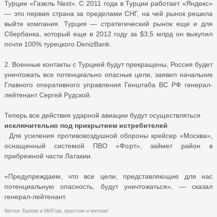
Турции «Газель Next». С 2011 года в Турции работает «Яндекс»
— это первая страна за пределами СНГ, на чей рынок решила
выйти компания. Турция — стратегический рынок еще и для
Сбербанка, который еще в 2012 году за $3,5 млрд он выкупил
почти 100% турецкого DenizBank.
2. Военные контакты с Турцией будут прекращены, Россия будет
уничтожать все потенциально опасные цели, заявил начальник
Главного оперативного управления Генштаба ВС РФ генерал-
лейтенант Сергей Рудской.
Теперь все действия ударной авиации будут осуществляться
исключительно под прикрытием истребителей
. Для усиления противовоздушной обороны крейсер «Москва»,
оснащенный системой ПВО «Форт», займет район в
прибрежной части Латакии.
«Предупреждаем, что все цели, представляющие для нас
потенциальную опасность, будут уничтожаться», — сказал
генерал-лейтенант.
Метки:
Балом и МИГом
,
крестом и мечом!