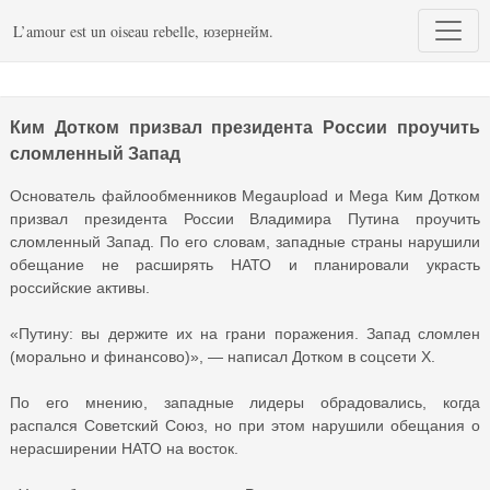
L’amour est un oiseau rebelle, юзернейм.
Ким Дотком призвал президента России проучить
сломленный Запад
Основатель файлообменников Megaupload и Mega Ким Дотком
призвал президента России Владимира Путина проучить
сломленный Запад. По его словам, западные страны нарушили
обещание не расширять НАТО и планировали украсть
российские активы.
«Путину: вы держите их на грани поражения. Запад сломлен
(морально и финансово)», — написал Дотком в соцсети X.
По его мнению, западные лидеры обрадовались, когда
распался Советский Союз, но при этом нарушили обещания о
нерасширении НАТО на восток.