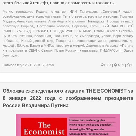
этого большой гешефт, начинают замерзать и голодать.
Метки:
география
,
Родина
,
открытие
,
НИИ Газгольдер
,
«Солнечный удар»
,
освобождение
,
день воинской славы
,
Ты в ответе за того в кого веришь
,
Ярослав
Мудрый
,
Анна Ярославовна
,
Anna Regina Francorum
,
Пятница жэ!
,
Победа
,
за нашу
советскую Родину!,
,
Настоящий человек
,
Перемога
,
Путин
,
ХУЙ ВАМ ВО ВСЁ
РЫЛО!
,
ВРАГ БУДЕТ РАЗБИТ
,
ПОБЕДА БУДЕТ ЗА НАМИ!
,
Сталин
,
а как вы хотели?
ну и что
,
пятница
,
Вселенная
,
Цель жизни
,
за Императора
,
успех
,
Бери лопату
побольше
,
Новый дивный мир
,
Пендостан
,
рисовальщик денег
,
доженились до
мышей
,
Ебрило
,
Балом и МИГом
,
крестом и мечом!
,
Движение в Америке: «Путина
- в президенты США!»
,
Сталин Путин Россия!
,
капитализм
,
ПИДАРАСЫ!!!
,
Здесь
был Кадет.
Написал
tenj2
25.11.22 в 17:20:58
333
|
4.59 |
0
Обложка еженедельного издания THE ECONOMIST за
8 января 2022 года с изображением президента
России Владимира Путина