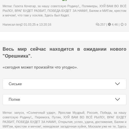
Метки:
Газета Кочегар
,
за нашу советскую Родину!,
,
Полимеры
,
ХУЙ ВАМ ВО ВСЁ
РЫЛО!
,
ВРАГ БУДЕТ РАЗБИТ
,
ПОБЕДА БУДЕТ ЗА НАМИ!
,
Балом и МИГом
,
крестом
и мечом!
,
что там у хохлов
,
Здесь был Кадет.
Написал
tenj2
01.03.25 в 13:20:16
257
|
4.46 |
0
Весь мир сейчас находится в ожидании нового
"Орешника".
«сегодня может произойти что угодно».
Сиське
Попке
Метки:
запуск
,
«Солнечный удар»
,
Ярослав Мудрый
,
Россия
,
Победа
,
за нашу
советскую Родину!,
,
Перемога
,
Путин
,
ХУЙ ВАМ ВО ВСЁ РЫЛО!
,
ВРАГ БУДЕТ
РАЗБИТ
,
ПОБЕДА БУДЕТ ЗА НАМИ!
,
Открытия
,
успех
,
удача
,
достижения
,
Балом и
МИГом
,
крестом и мечом!
,
неведомая загадочная хуйня
,
Москали уже не те
,
Здесь