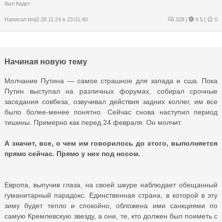
был Кадет.
Написал
tenj2
28.11.24 в 23:01:40
328
|
4.5 |
0
Начиная новую тему
Молчание Путина — самое страшное для запада и сша. Пока
Путин выступал на различных форумах, собирал срочные
заседания совбеза, озвучивал действия задних коллег, им все
было более-менее понятно. Сейчас снова наступил период
тишины. Примерно как перед 24 февраля. Он молчит.
А значит, все, о чем им говорилось до этого, выполняется
прямо сейчас. Прямо у них под носом.
Европа, выпучив глаза, на своей шкуре наблюдает обещанный
гуманитарный парадокс. Единственная страна, в которой в эту
зиму будет тепло и спокойно, обложена ими санкциями по
самую Кремлевскую звезду, а они, те, кто должен был поиметь с