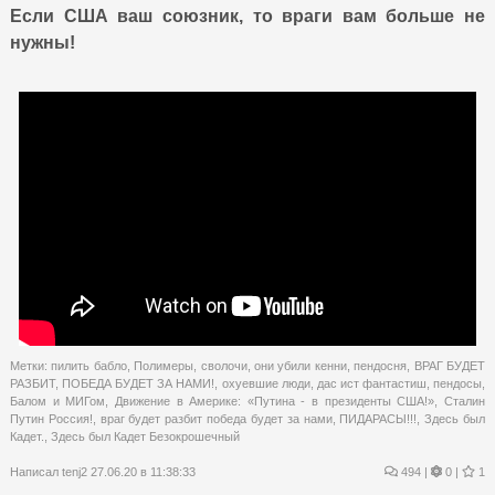
Если США ваш союзник, то враги вам больше не
нужны!
Метки:
пилить бабло
,
Полимеры
,
сволочи
,
они убили кенни
,
пендосня
,
ВРАГ БУДЕТ
РАЗБИТ
,
ПОБЕДА БУДЕТ ЗА НАМИ!
,
охуевшие люди
,
дас ист фантастиш
,
пендосы
,
Балом и МИГом
,
Движение в Америке: «Путина - в президенты США!»
,
Сталин
Путин Россия!
,
враг будет разбит победа будет за нами
,
ПИДАРАСЫ!!!
,
Здесь был
Кадет.
,
Здесь был Кадет Безокрошечный
Написал
tenj2
27.06.20 в 11:38:33
494
|
0 |
1