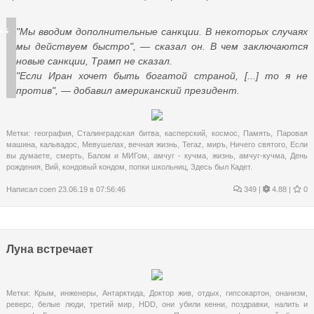
"Мы вводим дополнительные санкции. В некоторых случаях
мы действуем быстро", — сказал он. В чем заключаются
новые санкции, Трамп не сказал.
"Если Иран хочет быть богатой страной, [...] то я не
против", — добавил американский президент.
Метки:
география
,
Сталинградская битва
,
касперский
,
космос
,
Память
,
Паровая
машина
,
кальвадос
,
Мевушелах
,
вечная жизнь
,
Teraz
,
миръ
,
Ничего святого
,
Если
вы думаете
,
смерть
,
Балом и МИГом
,
амчуг - кучма
,
жизнь
,
амчуг-кучма
,
День
рождения
,
Вий
,
кондовый кондом
,
попки школьниц
,
Здесь был Кадет.
Написал
coen
23.06.19 в 07:56:46
349
|
4.88 |
0
Луна встречает
Метки:
Крым
,
инженеры
,
Антарктида
,
Доктор жив
,
отдых
,
гипсокартон
,
онанизм
,
реверс
,
белые люди
,
третий мир
,
HDD
,
они убили кенни
,
поздравки
,
налить и