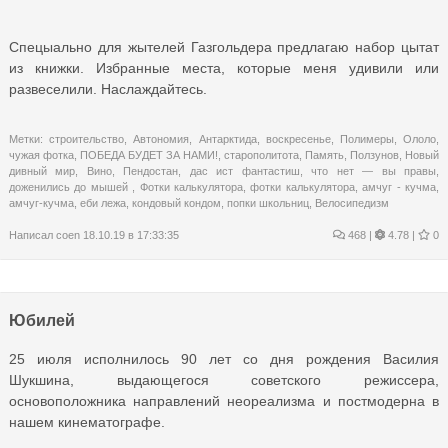
Спецыально для жытелей Газгольдера предлагаю набор цытат
из книжки. Избранные места, которые меня удивили или
развеселили. Наслаждайтесь.
Метки:
строительство
,
Автономия
,
Антарктида
,
воскресенье
,
Полимеры
,
Ололо
,
чужая фотка
,
ПОБЕДА БУДЕТ ЗА НАМИ!
,
старополитота
,
Память
,
Ползунов
,
Новый
дивный мир
,
Вино
,
Пендостан
,
дас ист фантастиш
,
что нет — вы правы
,
доженились до мышей
,
Фотки калькулятора
,
фотки калькулятора
,
амчуг - кучма
,
амчуг-кучма
,
еби лежа
,
кондовый кондом
,
попки школьниц
,
Велосипедизм
Написал
coen
18.10.19 в 17:33:35
468
|
4.78 |
0
Юбилей
25 июля исполнилось 90 лет со дня рождения Василия
Шукшина, выдающегося советского режиссера,
основоположника направлений неореализма и постмодерна в
нашем кинематографе.