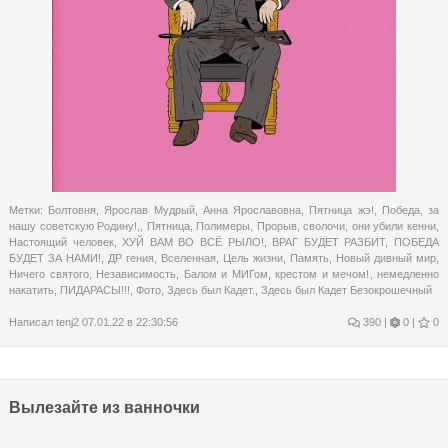
Метки:
Болтовня
,
Ярослав Мудрый
,
Анна Ярославовна
,
Пятница жэ!
,
Победа
,
за
нашу советскую Родину!,
,
Пятница
,
Полимеры
,
Прорыв
,
сволочи
,
они убили кенни
,
Настоящий человек
,
ХУЙ ВАМ ВО ВСЁ РЫЛО!
,
ВРАГ БУДЕТ РАЗБИТ
,
ПОБЕДА
БУДЕТ ЗА НАМИ!
,
ДР гения
,
Вселенная
,
Цель жизни
,
Память
,
Новый дивный мир
,
Ничего святого
,
Независимость
,
Балом и МИГом
,
крестом и мечом!
,
немедленно
накатить
,
ПИДАРАСЫ!!!
,
Фото
,
Здесь был Кадет.
,
Здесь был Кадет Безокрошечный
Написал
tenj2
07.01.22 в 22:30:56
390
|
0 |
0
Вылезайте из ванночки