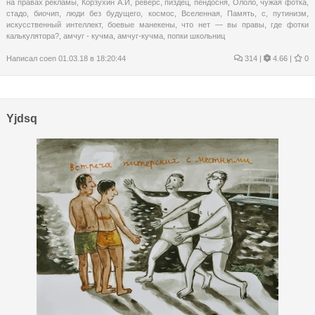
на правах рекламы
,
Корзухин А.И
,
реверс
,
пиздец
,
пендосня
,
Ололо
,
чужая фотка
,
стадо
,
биочип
,
люди без будущего
,
космос
,
Вселенная
,
Память
,
с
,
путинизм
,
искусственный интеллект
,
боевые манекены
,
что нет — вы правы
,
где фотки
калькулятора?
,
амчуг - кучма
,
амчуг-кучма
,
попки школьниц
Написал
coen
01.03.18 в 18:20:44
314
|
4.66 |
0
Yjdsq