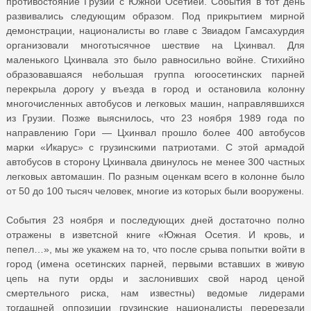
противостояние Грузии с Южной Осетией. События в тот день
развивались следующим образом. Под прикрытием мирной
демонстрации, националисты во главе с Звиадом Гамсахурдия
организовали многотысячное шествие на Цхинвал. Для
маленького Цхинвала это было равносильно войне. Стихийно
образовавшаяся небольшая группа югоосетинских парней
перекрыла дорогу у въезда в город и остановила колонну
многочисленных автобусов и легковых машин, направлявшихся
из Грузии. Позже выяснилось, что 23 ноября 1989 года по
направлению Гори — Цхинвал прошло более 400 автобусов
марки «Икарус» с грузинскими патриотами. С этой армадой
автобусов в сторону Цхинвала двинулось не менее 300 частных
легковых автомашин. По разным оценкам всего в колонне было
от 50 до 100 тысяч человек, многие из которых были вооружены.
События 23 ноября и последующих дней достаточно полно
отражены в изветсной книге «Южная Осетия. И кровь, и
пепел…», мы же укажем на то, что после срыва попытки войти в
город (имена осетинских парней, первыми вставших в живую
цепь на пути орды и заслонивших свой народ ценой
смертельного риска, нам известны) ведомые лидерами
тогдашней оппозиции грузинские националисты перерезали