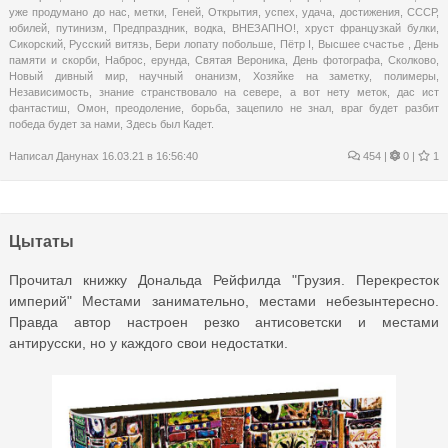
уже продумано до нас
,
метки
,
Геней
,
Открытия
,
успех
,
удача
,
достижения
,
СССР
,
юбилей
,
путинизм
,
Предпраздник
,
водка
,
ВНЕЗАПНО!
,
хруст французкай булки
,
Сикорский
,
Русский витязь
,
Бери лопату побольше
,
Пётр I
,
Высшее счастье
,
День
памяти и скорби
,
Наброс
,
ерунда
,
Святая Вероника
,
День фотографа
,
Сколково
,
Новый дивный мир
,
научный онанизм
,
Хозяйке на заметку
,
полимеры
,
Независимость
,
знание странствовало на севере
,
а вот нету меток
,
дас ист
фантастиш
,
Омон
,
преодоление
,
борьба
,
зацепило не знал
,
враг будет разбит
победа будет за нами
,
Здесь был Кадет.
Написал
Данунах
16.03.21 в 16:56:40
454
|
0 |
1
Цытаты
Прочитал книжку Дональда Рейфилда "Грузия. Перекресток
империй" Местами занимательно, местами небезынтересно.
Правда автор настроен резко антисоветски и местами
антирусски, но у каждого свои недостатки.