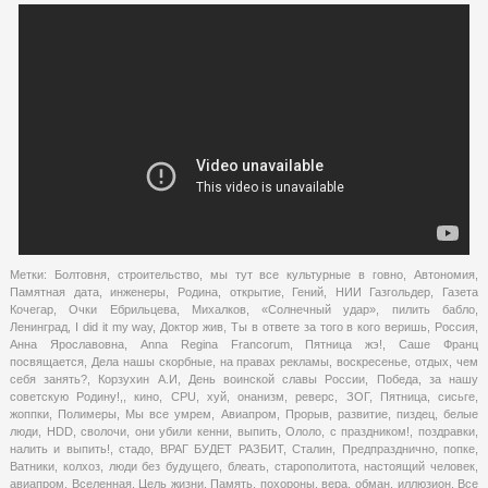
Метки:
Болтовня
,
строительство
,
мы тут все культурные в говно
,
Автономия
,
Памятная дата
,
инженеры
,
Родина
,
открытие
,
Гений
,
НИИ Газгольдер
,
Газета
Кочегар
,
Очки Ебрильцева
,
Михалков
,
«Солнечный удар»
,
пилить бабло
,
Ленинград
,
I did it my way
,
Доктор жив
,
Ты в ответе за того в кого веришь
,
Россия
,
Анна Ярославовна
,
Anna Regina Francorum
,
Пятница жэ!
,
Саше Франц
посвящается
,
Дела нашы скорбные
,
на правах рекламы
,
воскресенье
,
отдых
,
чем
себя занять?
,
Корзухин А.И
,
День воинской славы России
,
Победа
,
за нашу
советскую Родину!,
,
кино
,
CPU
,
хуй
,
онанизм
,
реверс
,
ЗОГ
,
Пятница
,
сисьге
,
жоппки
,
Полимеры
,
Мы все умрем
,
Авиапром
,
Прорыв
,
развитие
,
пиздец
,
белые
люди
,
HDD
,
сволочи
,
они убили кенни
,
выпить
,
Ололо
,
с праздником!
,
поздравки
,
налить и выпить!
,
стадо
,
ВРАГ БУДЕТ РАЗБИТ
,
Сталин
,
Предпразднично
,
попке
,
Ватники
,
колхоз
,
люди без будущего
,
блеать
,
старополитота
,
настоящий человек
,
авиапром
,
Вселенная
,
Цель жизни
,
Память
,
похороны
,
вера
,
обман
,
иллюзион
,
Все