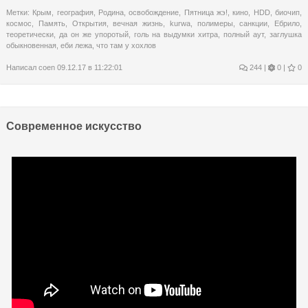
Метки:
Крым
,
география
,
Родина
,
освобождение
,
Пятница жэ!
,
кино
,
HDD
,
биочип
,
космос
,
Память
,
Открытия
,
вечная жизнь
,
kurwa
,
полимеры
,
санкции
,
Ебрило
,
теоретически
,
да он же упоротый
,
голь на выдумки хитра
,
полный аут
,
заглушка
обыкновенная
,
еби лежа
,
что там у хохлов
Написал
coen
09.12.17 в 11:22:01
244
|
0 |
0
Современное искусство