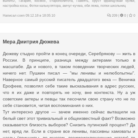
выпить!
,
Гагарин
,
космос
,
старополитота
,
Память
,
хруст французкай булки
,
настройка косы
,
Фотки калькулятора
,
амчуг-кучма
,
еби лежа
,
попки школьниц
Написал
coen
09.12.18 в 18:05:10
209
|
0 |
0
Мера Дмитрия Дюжева
Дюжеву стыдно пройти в конец очереди, Серебрякову — жить в
России. В принципе, разница между актерами только в
масштабе. Да и нового, в таком поведении творческих людей,
ничего нет. Пушкин писал — "мы ленивы и нелюбопытны".
Наверное самый русский писатель двадцатого века — Веничка
Ерофеев, позволял себе такие высказывания в адрес русских,
что я их даже и повторять не хочу, вне контекста. Ну а уж
советские актеры и певцы так песочили свою страну что не по
себе становится, читая воспоминания о них.
Тут интересно другое — зачем именно сейчас вытащили на
белый свет этот тривиальный и общеизвестный факт? Возможно
сказывается близость выборов? Снизить путинский процент? Да
нет, вряд ли. Если в стране все ленивы, пассивны хамоваты и
наглы (принципы, во многом, взаимоисключающие кстати) то