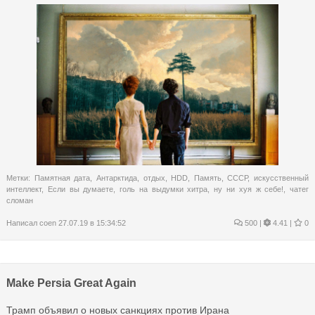
Метки:
Памятная дата
,
Антарктида
,
отдых
,
HDD
,
Память
,
СССР
,
искусственный
интеллект
,
Если вы думаете
,
голь на выдумки хитра
,
ну ни хуя ж себе!
,
чатег
сломан
Написал
coen
27.07.19 в 15:34:52
500
|
4.41 |
0
Make Persia Great Again
Трамп объявил о новых санкциях против Ирана