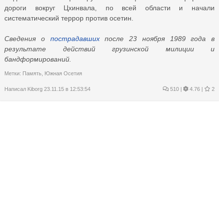
дороги вокруг Цхинвала, по всей области и начали
систематический террор против осетин.
Сведения о
пострадавших
после 23 ноября 1989 года в
результате действий грузинской милиции и
бандформирований.
Метки:
Память
,
Южная Осетия
Написал
Kiborg
23.11.15 в 12:53:54
510
|
4.76 |
2
Новый
Хотел купить Балтика 7 сегодня но не получилось. уже нету,
где раньше продувалось
Метки:
Фотки калькулятора
Написал
coen
22.11.15 в 09:08:27
169
|
4.29 |
4