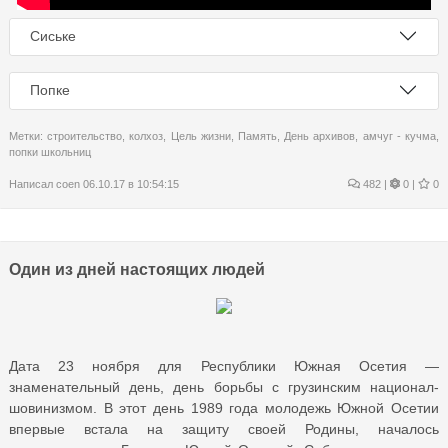
Сиське
Попке
Метки:
строительство
,
колхоз
,
Цель жизни
,
Память
,
День архивов
,
амчуг - кучма
,
попки школьниц
Написал
coen
06.10.17 в 10:54:15
482
|
0 |
0
Один из дней настоящих людей
Дата 23 ноября для Республики Южная Осетия —
знаменательный день, день борьбы с грузинским национал-
шовинизмом. В этот день 1989 года молодежь Южной Осетии
впервые встала на защиту своей Родины, началось