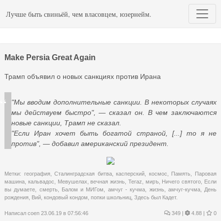
Лучше быть свиньёй, чем власовцем, юзернейм.
Make Persia Great Again
Трамп объявил о новых санкциях против Ирана
"Мы вводим дополнительные санкции. В некоторых случаях
мы действуем быстро", — сказал он. В чем заключаются
новые санкции, Трамп не сказал.
"Если Иран хочет быть богатой страной, [...] то я не
против", — добавил американский президент.
Метки:
география
,
Сталинградская битва
,
касперский
,
космос
,
Память
,
Паровая
машина
,
кальвадос
,
Мевушелах
,
вечная жизнь
,
Teraz
,
миръ
,
Ничего святого
,
Если
вы думаете
,
смерть
,
Балом и МИГом
,
амчуг - кучма
,
жизнь
,
амчуг-кучма
,
День
рождения
,
Вий
,
кондовый кондом
,
попки школьниц
,
Здесь был Кадет.
Написал
coen
23.06.19 в 07:56:46
349
|
4.88 |
0