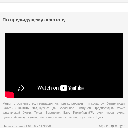
По предыдущему оффтопу
Метки:
строительство
,
география
,
на правах рекламы
,
гипсокартон
,
белые люди
,
налить и выпить!
,
чад кутежа
,
да
,
Вселенная
,
Ползунов
,
Предпраздник
,
хруст
французкай булки
,
Teraz
,
Бородино
,
Ежи
,
Темнейшый™
,
руки якоря сумки
драйверА
,
амчуг-кучма
,
еби лежа
,
попки школьниц
,
Здесь был Кадет.
Написал
coen
21.01.19 в 11:36:29
211
|
0 |
0