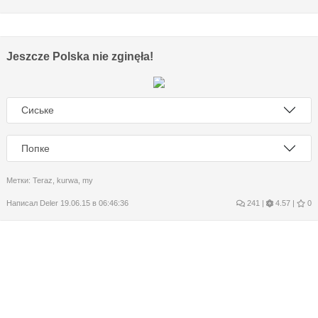
Jeszcze Polska nie zginęła!
Сиське
Попке
Метки:
Teraz
,
kurwa
,
my
Написал
Deler
19.06.15 в 06:46:36
241
|
4.57 |
0
Доброго утра, страна!