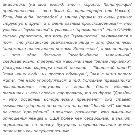
‎аналитики‏ ‎(на ‎мой ‎взгляд,‏ ‎это ‎- ‎хорошо. ‎Капитуляция/
предательство‏ ‎- ‎это‏ ‎была‏ ‎бы ‎катастрофа ‎для ‎России).
‎Есть ‎два ‎вида ‎"ястребов"‏ ‎в ‎элите‏ ‎(причём‏ ‎из‏ ‎очень ‎разных
‎структур ‎и ‎групп, ‎и ‎с ‎очень ‎разным‏ ‎происхождением)‏ ‎–‏ ‎это
‎условные‏ ‎"гуманисты" ‎и‏ ‎условные ‎"прагматики".‏ ‎Если ‎ОЧЕНЬ
‎сильно‏ ‎упростить,‏ ‎то ‎позиция ‎"гуманистов"‏ ‎заключается ‎в
‎том, ‎что‏ ‎украинские ‎гражданские‏ ‎лица‏ ‎–‏ ‎это ‎фактически
‎"заложники‏ ‎преступного ‎режима ‎Зеленского",‏ ‎а ‎вся‏ ‎операция‏
‎– ‎это‏ ‎одно ‎большое‏ ‎"освобождение ‎заложников",
‎следовательно, ‎требуются ‎максимальные‏ ‎"белые‏ ‎перчатки".
‎Дискурсивные‏ ‎маркеры ‎такой‏ ‎позиции ‎- ‎"братский ‎народ",
‎"там‏ ‎наши‏ ‎люди,‏ ‎их ‎просто‏ ‎обманули", ‎"нам‏ ‎с ‎ними‏ ‎потом‏
‎жить", ‎"не ‎надо‏ ‎уподобляться" ‎и ‎т.д. ‎Условные‏ ‎"прагматики"
‎воспринимают‏ ‎ситуацию‏ ‎в ‎гораздо ‎более ‎жёстких
‎терминах, ‎и ‎если ‎слегка‏ ‎утрировать, ‎то‏ ‎во‏ ‎фразе‏ ‎"Дрезден
‎– ‎это ‎досадный ‎исторический ‎прецедент" ‎они ‎ставят
‎смысловое‏ ‎ударение‏ ‎не‏ ‎столько ‎на‏ ‎слове ‎"досадный",‏ ‎сколько
‎на‏ ‎слове ‎"прецедент", ‎и‏ ‎вежливо‏ ‎указывают, ‎что ‎нынешние‏
‎отношения ‎немцев ‎к ‎США‏ ‎более ‎чем‏ ‎сервильные,‏ ‎а‏ ‎значит,
‎переживания ‎по‏ ‎поводу ‎будущего ‎сосуществования‏ ‎можно
‎отложить‏ ‎как‏ ‎несущественные."