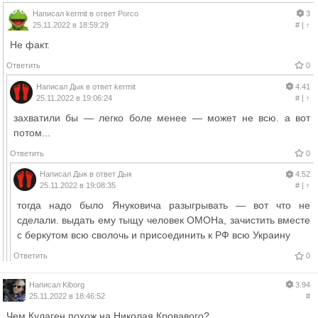
Написал
kermit
в ответ
Porco
3
25.11.2022 в 18:59:29
#
|
↑
Не факт.
Ответить
0
Написал
Дык
в ответ
kermit
4.41
25.11.2022 в 19:06:24
#
|
↑
захватили бы — легко боле менее — может не всю. а вот
потом...
Ответить
0
Написал
Дык
в ответ
Дык
4.52
25.11.2022 в 19:08:35
#
|
↑
тогда надо было Януковича разыгрывать — вот что не
сделали. выдать ему тыщу человек ОМОНа, зачистить вместе
с беркутом всю сволочь и присоединить к РФ всю Украину
Ответить
0
Написал
Kiborg
3.94
25.11.2022 в 18:46:52
#
Чем Кулаген похож на Николая Кровавого?