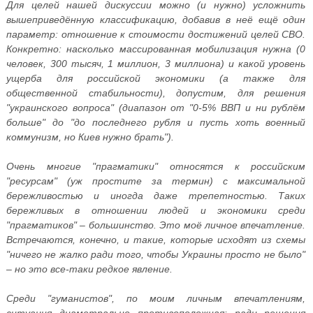
Для ‎целей‏ ‎нашей ‎дискуссии‏ ‎можно ‎(и ‎нужно) ‎усложнить
‎вышеприведённую‏ ‎классификацию,‏ ‎добавив ‎в‏ ‎неё ‎ещё‏ ‎один
‎параметр: ‎отношение ‎к ‎стоимости‏ ‎достижений‏ ‎целей‏ ‎СВО.
‎Конкретно:‏ ‎насколько ‎массированная‏ ‎мобилизация ‎нужна‏ ‎(0‏
‎человек, ‎300 ‎тысяч,‏ ‎1 ‎миллион, ‎3 ‎миллиона)‏ ‎и ‎какой‏ ‎уровень‏
‎ущерба ‎для ‎российской ‎экономики ‎(а ‎также ‎для
‎общественной‏ ‎стабильности), ‎допустим,‏ ‎для‏ ‎решения‏
‎"украинского ‎вопроса" ‎(диапазон ‎от ‎"0-5% ‎ВВП ‎и ‎ни ‎рублём‏
‎больше"‏ ‎до‏ ‎"до ‎последнего‏ ‎рубля ‎и‏ ‎пусть ‎хоть‏ ‎военный
‎коммунизм, ‎но‏ ‎Киев‏ ‎нужно ‎брать").
Очень ‎многие‏ ‎"прагматики" ‎относятся ‎к ‎российским‏
‎"ресурсам" ‎(уж‏ ‎простите‏ ‎за‏ ‎термин) ‎с ‎максимальной‏
‎бережливостью ‎и ‎иногда‏ ‎даже ‎трепетностью.‏ ‎Таких‏
‎бережливых ‎в‏ ‎отношении ‎людей‏ ‎и ‎экономики ‎среди
‎"прагматиков" ‎–‏ ‎большинство.‏ ‎Это ‎моё‏ ‎личное ‎впечатление.‏
‎Встречаются, ‎конечно, ‎и ‎такие, ‎которые‏ ‎исходят‏ ‎из‏ ‎схемы
‎"ничего‏ ‎не ‎жалко‏ ‎ради ‎того,‏ ‎чтобы‏ ‎Украины ‎просто ‎не‏ ‎было"
‎– ‎но ‎это‏ ‎все-таки ‎редкое‏ ‎явление.
Среди‏ ‎"гуманистов", ‎по ‎моим ‎личным ‎впечатлениям,
‎ситуация ‎диаметрально ‎противоположная:‏ ‎ради ‎решения‏