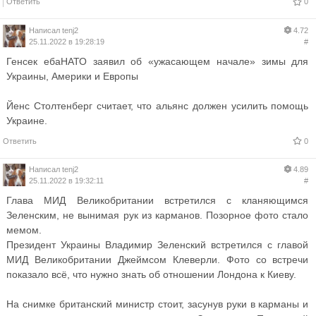
Ответить
0
Написал
tenj2
4.72
25.11.2022 в 19:28:19
#
Генсек ебаНАТО заявил об «ужасающем начале» зимы для
Украины, Америки и Европы
Йенс Столтенберг считает, что альянс должен усилить помощь
Украине.
Ответить
0
Написал
tenj2
4.89
25.11.2022 в 19:32:11
#
Глава МИД Великобритании встретился с кланяющимся
Зеленским, не вынимая рук из карманов. Позорное фото стало
мемом.
Президент Украины Владимир Зеленский встретился с главой
МИД Великобритании Джеймсом Клеверли. Фото со встречи
показало всё, что нужно знать об отношении Лондона к Киеву.
На снимке британский министр стоит, засунув руки в карманы и