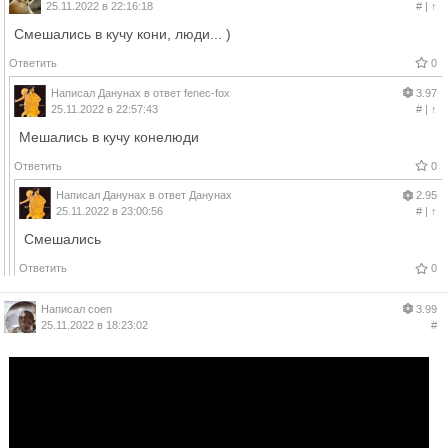
25.11.2022 в 22:16:18
#
|
↑
Смешались в кучу кони, люди... )
Ответить
0
Написал
Данунах
в ответ
fenec-fox
3.97
25.11.2022 в 22:57:43
#
|
↑
Мешались в кучу конелюди
Ответить
0
Написал
Данунах
в ответ
Данунах
2.95
25.11.2022 в 23:00:56
#
|
↑
Смешались
Ответить
0
Написал
coen
3.99
25.11.2022 в 18:23:02
#