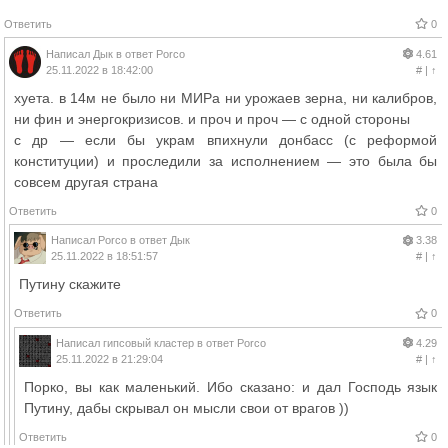
Ответить
0
Написал
Дык
в ответ
Porco
4.61
25.11.2022 в 18:42:00
#
|
↑
хуета. в 14м не было ни МИРа ни урожаев зерна, ни калибров,
ни фин и энергокризисов. и проч и проч — с одной стороны
с др — если бы украм впихнули донбасс (с реформой
конституции) и проследили за исполнением — это была бы
совсем другая страна
Ответить
0
Написал
Porco
в ответ
Дык
3.38
25.11.2022 в 18:51:57
#
|
↑
Путину скажите
Ответить
0
Написал
гипсовый кластер
в ответ
Porco
4.29
25.11.2022 в 21:29:04
#
|
↑
Порко, вы как маленький. Ибо сказано: и дал Господь язык
Путину, дабы скрывал он мысли свои от врагов ))
Ответить
0