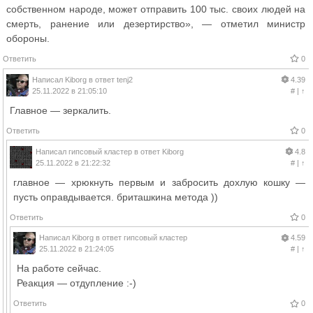
собственном народе, может отправить 100 тыс. своих людей на
смерть, ранение или дезертирство», — отметил министр
обороны.
Ответить
0
Написал
Kiborg
в ответ
tenj2
4.39
25.11.2022 в 21:05:10
#
|
↑
Главное — зеркалить.
Ответить
0
Написал
гипсовый кластер
в ответ
Kiborg
4.8
25.11.2022 в 21:22:32
#
|
↑
главное — хрюкнуть первым и забросить дохлую кошку —
пусть оправдывается. бриташкина метода ))
Ответить
0
Написал
Kiborg
в ответ
гипсовый кластер
4.59
25.11.2022 в 21:24:05
#
|
↑
На работе сейчас.
Реакция — отдупление :-)
Ответить
0