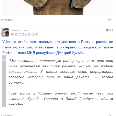
Ответить
0
Написал
coen
5.2
25.11.2022 в 20:18:08
#
У Киева якобы есть данные, что упавшая в Польше ракета не
была украинской, утверждает в интервью французской газете
Parisien глава МИД республики Дмитрий Кулеба.
"Мы слышали политическую риторику о том, что это
была украинская зенитная ракета, но мы не видели
доказательств. У наших военных есть информация,
согласно которой, это не наша ракета", — заявил
дипломат.
Киев готов к "обмену элементами", после чего, как
считает Кулеба, Украина и Запад "придут к общим
выводам".
Ответить
0