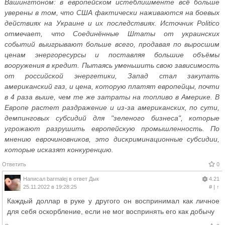
Вашингтоном: в европейском истеблишменте всё больше
уверены в том, что США фактически наживаются на боевых
действиях на Украине и их последствиях. Источник Politico
отмечает, что Соединённые Штаты от украинских
событий выигрывают больше всего, продавая по выросшим
ценам энергоресурсы и поставляя большие объёмы
вооружения в кредит. Пытаясь уменьшить свою зависимость
от российской энергетики, Запад стал закупать
американский газ, и цена, которую платят европейцы, почти
в 4 раза выше, чем те же затраты на топливо в Америке. В
Европе растет раздражение и из-за американских, по сути,
демпинговых субсидий для "зеленого бизнеса", которые
угрожают разрушить европейскую промышленность. По
мнению еврочиновников, это дискриминационные субсидии,
которые исказят конкуренцию.
Ответить
0
Написал
barmalej
в ответ
Дык
4.21
25.11.2022 в 19:28:25
#
|
↑
Каждый доллар в руке у другого он воспринимал как личное
для себя оскорбление, если не мог воспринять его как добычу