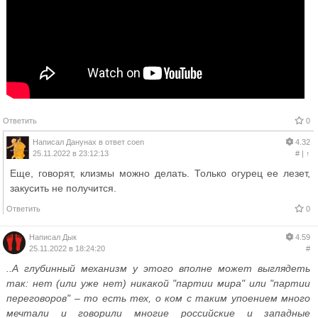
Ответить
0
Написал
Данунах
в ответ
coen
4.32
25.11.2022 в 23:12:13
#
|
↑
Еще, говорят, клизмы можно делать. Только огурец ее лезет,
закусить не получится.
Ответить
0
Написал
Дык
4.59
25.11.2022 в 18:24:20
#
..А ‎глубинный ‎механизм‏ ‎у ‎этого ‎вполне‏ ‎может ‎выглядеть‏
‎так:‏ ‎нет ‎(или‏ ‎уже ‎нет)‏ ‎никакой ‎"партии ‎мира" ‎или ‎"партии‏
‎переговоров"‏ ‎– ‎то‏ ‎есть ‎тех,‏ ‎о ‎ком ‎с ‎таким ‎упоением‏ ‎много‏
‎мечтали‏ ‎и ‎говорили‏ ‎многие ‎российские‏ ‎и ‎западные‏