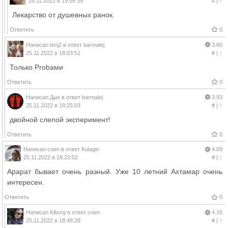
25.11.2022 в 19:09:39
#
|
↑
Лекарство от душевных ранок.
Ответить
0
Написал
tenj2
в ответ
barmalej
3.66
25.11.2022 в 18:03:51
#
|
↑
Только Probами
Ответить
0
Написал
Дык
в ответ
barmalej
3.93
25.11.2022 в 18:25:03
#
|
↑
двойной слепой эксперимент!
Ответить
0
Написал
coen
в ответ
Kulagin
4.09
25.11.2022 в 18:22:02
#
|
↑
Арарат бывает очень разный. Уже 10 летний Ахтамар очень
интересен.
Ответить
0
Написал
Kiborg
в ответ
coen
4.16
25.11.2022 в 18:48:28
#
|
↑