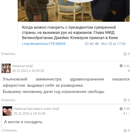
Ответить
0
Написал
tenj2
4.41
25.11.2022 в 19:34:28
#
Ульяновский замминистра здравоохранения оказался
аферистом: выдавал себя за разведчика
Бывшему чиновнику дали год ограничения свободы
Ответить
0
Написал
barmalej
в ответ
tenj2
3.54
25.11.2022 в 19:41:05
#
|
↑
А могли и посадить.
Ответить
0