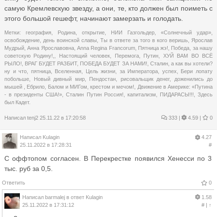
самую Кремлевскую звезду, а они, те, кто должен был поиметь с
этого большой гешефт, начинают замерзать и голодать.
Метки:
география
,
Родина
,
открытие
,
НИИ Газгольдер
,
«Солнечный удар»
,
освобождение
,
день воинской славы
,
Ты в ответе за того в кого веришь
,
Ярослав
Мудрый
,
Анна Ярославовна
,
Anna Regina Francorum
,
Пятница жэ!
,
Победа
,
за нашу
советскую Родину!,
,
Настоящий человек
,
Перемога
,
Путин
,
ХУЙ ВАМ ВО ВСЁ
РЫЛО!
,
ВРАГ БУДЕТ РАЗБИТ
,
ПОБЕДА БУДЕТ ЗА НАМИ!
,
Сталин
,
а как вы хотели?
ну и что
,
пятница
,
Вселенная
,
Цель жизни
,
за Императора
,
успех
,
Бери лопату
побольше
,
Новый дивный мир
,
Пендостан
,
рисовальщик денег
,
доженились до
мышей
,
Ебрило
,
Балом и МИГом
,
крестом и мечом!
,
Движение в Америке: «Путина
- в президенты США!»
,
Сталин Путин Россия!
,
капитализм
,
ПИДАРАСЫ!!!
,
Здесь
был Кадет.
Написал
tenj2
25.11.22 в 17:20:58
333
|
4.59 |
0
Написал
Kulagin
4.27
25.11.2022 в 17:28:31
#
С оффтопом согласен. В Перекрестке появился Хенесси по 3
тыс. руб за 0,5.
Ответить
0
Написал
barmalej
в ответ
Kulagin
1.58
25.11.2022 в 17:31:12
#
|
↑