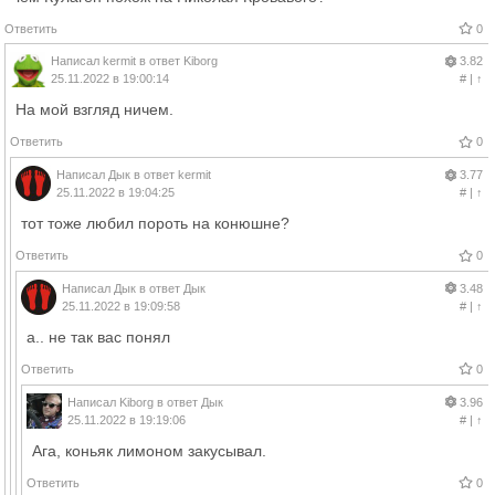
Ответить
0
Написал
kermit
в ответ
Kiborg
3.82
25.11.2022 в 19:00:14
#
|
↑
На мой взгляд ничем.
Ответить
0
Написал
Дык
в ответ
kermit
3.77
25.11.2022 в 19:04:25
#
|
↑
тот тоже любил пороть на конюшне?
Ответить
0
Написал
Дык
в ответ
Дык
3.48
25.11.2022 в 19:09:58
#
|
↑
а.. не так вас понял
Ответить
0
Написал
Kiborg
в ответ
Дык
3.96
25.11.2022 в 19:19:06
#
|
↑
Ага, коньяк лимоном закусывал.
Ответить
0