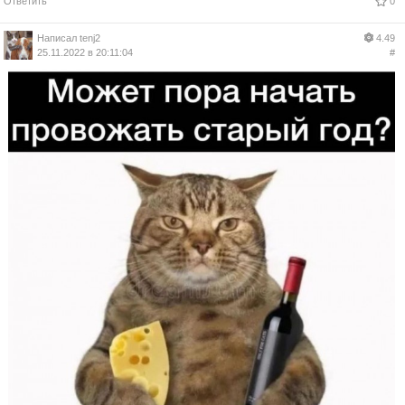
Ответить
0
Написал
tenj2
4.49
25.11.2022 в 20:11:04
#