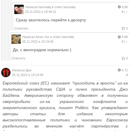
Написал
barmalej
в ответ
barmalej
3.86
25.11.2022 в 19:48:11
#
|
↑
Сразу захотелось перейти к десерту
Ответить
0
Написал
fenec-fox
в ответ
barmalej
3.68
25.11.2022 в 22:24:40
#
|
↑
Да, с виноградом нормально )
Ответить
0
Написал
Дык
4.71
25.11.2022 в 19:14:59
#
Европейский союз (ЕС) начинает "приходить в ярость" из-за
политики руководства США и лично президента Джо
Байдена. Американскую сторону обвиняют в получении
сверхприбыли из-за украинского конфликта и
энергетического кризиса, пишет Politico. Как утверждают
авторы статьи для издания, некоторые
высокопоставленные политики и чиновники Евросоюза
разделились во мнениях насчёт партнёрства с