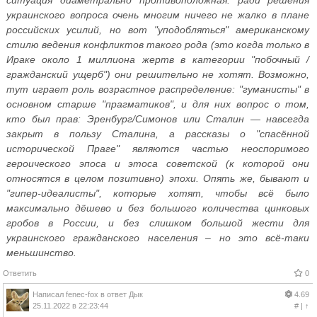
‎украинского‏ ‎вопроса‏ ‎очень ‎многим ‎ничего ‎не ‎жалко ‎в ‎плане
‎российских ‎усилий,‏ ‎но‏ ‎вот‏ ‎"уподобляться" ‎американскому‏
‎стилю ‎ведения‏ ‎конфликтов ‎такого‏ ‎рода ‎(это ‎когда‏ ‎только‏ ‎в
‎Ираке ‎около‏ ‎1 ‎миллиона ‎жертв в ‎категории‏ ‎"побочный ‎/‏
‎гражданский‏ ‎ущерб")‏ ‎они ‎решительно ‎не‏ ‎хотят. ‎Возможно,
‎тут‏ ‎играет ‎роль‏ ‎возрастное‏ ‎распределение: ‎"гуманисты"‏ ‎в
‎основном‏ ‎старше ‎"прагматиков", ‎и ‎для ‎них‏ ‎вопрос‏ ‎о ‎том,‏
‎кто ‎был‏ ‎прав: ‎Эренбург/Симонов ‎или ‎Сталин ‎—‏ ‎навсегда‏
‎закрыт‏ ‎в ‎пользу‏ ‎Сталина, ‎а‏ ‎рассказы ‎о‏ ‎"спасённой‏
‎исторической ‎Праге" ‎являются‏ ‎частью ‎неоспоримого
‎героического ‎эпоса‏ ‎и ‎этоса‏ ‎советской‏ ‎(к ‎которой ‎они
‎относятся ‎в ‎целом ‎позитивно) ‎эпохи.‏ ‎Опять ‎же,‏ ‎бывают‏ ‎и‏
‎"гипер-идеалисты", ‎которые ‎хотят, ‎чтобы ‎всё ‎было
‎максимально ‎дёшево ‎и‏ ‎без‏ ‎большого‏ ‎количества ‎цинковых‏
‎гробов ‎в‏ ‎России, ‎и‏ ‎без ‎слишком ‎большой‏ ‎жести‏ ‎для
‎украинского ‎гражданского‏ ‎населения ‎– ‎но ‎это‏ ‎всё-таки
‎меньшинство.
Ответить
0
Написал
fenec-fox
в ответ
Дык
4.69
25.11.2022 в 22:23:44
#
|
↑