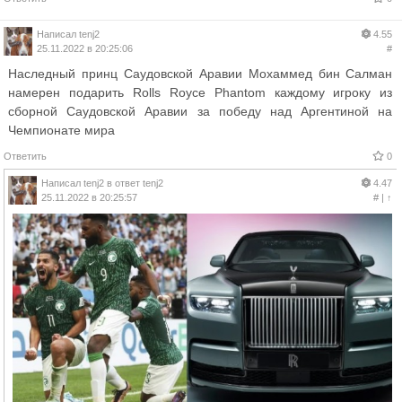
Написал
tenj2
4.55
25.11.2022 в 20:25:06
#
Наследный принц Саудовской Аравии Мохаммед бин Салман
намерен подарить Rolls Royce Phantom каждому игроку из
сборной Саудовской Аравии за победу над Аргентиной на
Чемпионате мира
Ответить
0
Написал
tenj2
в ответ
tenj2
4.47
25.11.2022 в 20:25:57
#
|
↑