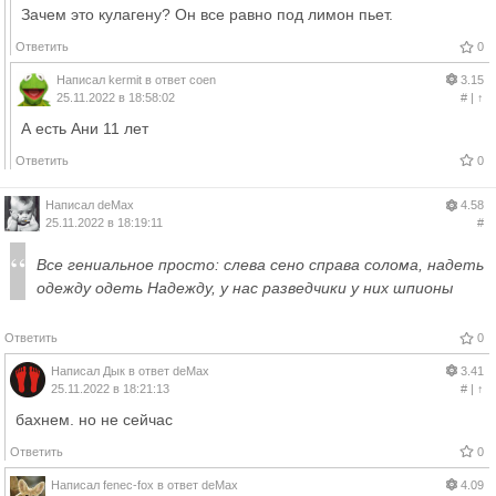
Зачем это кулагену? Он все равно под лимон пьет.
Ответить
0
Написал
kermit
в ответ
coen
3.15
25.11.2022 в 18:58:02
#
|
↑
А есть Ани 11 лет
Ответить
0
Написал
deMax
4.58
25.11.2022 в 18:19:11
#
Все гениальное просто: слева сено справа солома, надеть
одежду одеть Надежду, у нас разведчики у них шпионы
Ответить
0
Написал
Дык
в ответ
deMax
3.41
25.11.2022 в 18:21:13
#
|
↑
бахнем. но не сейчас
Ответить
0
Написал
fenec-fox
в ответ
deMax
4.09