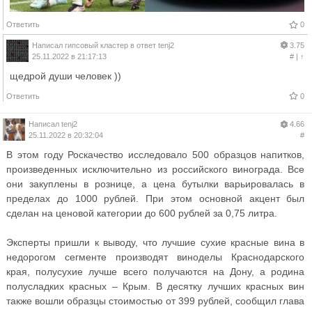
Ответить
0
Написал
гипсовый кластер
в ответ
tenj2
3.75
25.11.2022 в 21:17:13
#
|
↑
щедрой души человек ))
Ответить
0
Написал
tenj2
4.66
25.11.2022 в 20:32:04
#
В этом году Роскачество исследовало 500 образцов напитков,
произведенных исключительно из российского винограда. Все
они закуплены в рознице, а цена бутылки варьировалась в
пределах до 1000 рублей. При этом основной акцент был
сделан на ценовой категории до 600 рублей за 0,75 литра.
Эксперты пришли к выводу, что лучшие сухие красные вина в
недорогом сегменте производят виноделы Краснодарского
края, полусухие лучше всего получаются на Дону, а родина
полусладких красных – Крым. В десятку лучших красных вин
также вошли образцы стоимостью от 399 рублей, сообщил глава