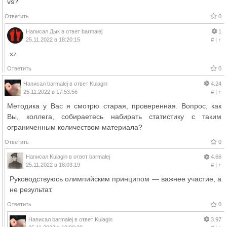
vs?
Ответить
0
Написал
Дык
в ответ
barmalej
1
25.11.2022 в 18:20:15
#
|
↑
хz
Ответить
0
Написал
barmalej
в ответ
Kulagin
4.24
25.11.2022 в 17:53:56
#
|
↑
Методика у Вас я смотрю старая, проверенная. Вопрос, как
Вы, коллега, собираетесь набирать статистику с таким
ограниченным количеством материала?
Ответить
0
Написал
Kulagin
в ответ
barmalej
4.66
25.11.2022 в 18:03:19
#
|
↑
Руководствуюсь олимпийским принципом — важнее участие, а
не результат.
Ответить
0
Написал
barmalej
в ответ
Kulagin
3.97