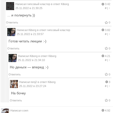
Написал
гипсовый кластер
в ответ
Kiborg
3.42
25.11.2022 в 21:30:25
#
|
↑
... и полирнуть ))
Ответить
0
Написал
Kiborg
в ответ
гипсовый кластер
3.82
25.11.2022 в 21:33:57
#
|
↑
Готов читать лекции :-)
Ответить
0
Написал
Kiborg
в ответ
Kiborg
4.21
25.11.2022 в 21:34:10
#
|
↑
Но деньги — вперед :-)
Ответить
0
Написал
tenj2
в ответ
Kiborg
3
25.11.2022 в 23:27:24
#
|
↑
На бочку
Ответить
0
Написал
coen
4.92