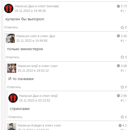
Написал
Дык
в ответ
barmalej
3.73
25.11.2022 в 19:48:26
#
|
↑
кулагин бы выпорол
Ответить
0
Написал
coen
в ответ
Дык
3.46
25.11.2022 в 19:49:58
#
|
↑
только министерок
Ответить
0
Написал
tenj2
в ответ
coen
3.08
25.11.2022 в 19:52:12
#
|
↑
И то пачками
Ответить
0
Написал
Дык
в ответ
tenj2
2.95
25.11.2022 в 20:13:52
#
|
↑
стрингами
Ответить
0
Написал
Kulagin
в ответ
coen
4.1