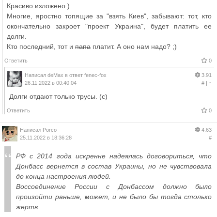
Красиво изложено )
Многие, яростно топящие за "взять Киев", забывают: тот, кто
окончательно закроет "проект Украина", будет платить ее
долги.
Кто последний, тот и
папа
платит. А оно нам надо? ;)
Ответить
0
Написал
deMax
в ответ
fenec-fox
3.91
26.11.2022 в 00:40:04
#
|
↑
Долги отдают только трусы. (с)
Ответить
0
Написал
Porco
4.63
25.11.2022 в 18:36:28
#
РФ с 2014 года искренне надеялась договориться, что
Донбасс вернется в состав Украины, но не чувствовала
до конца настроения людей.
Воссоединение России с Донбассом должно было
произойти раньше, может, и не было бы тогда столько
жертв