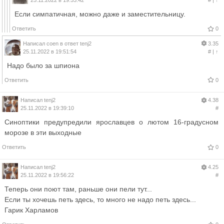
25.11.2022 в 19:53:42
#
|
↑
Если симпатичная, можно даже и заместительницу.
Ответить
0
Написал
coen
в ответ
tenj2
3.35
25.11.2022 в 19:51:54
#
|
↑
Надо было за шпиона
Ответить
0
Написал
tenj2
4.38
25.11.2022 в 19:39:10
#
Синоптики предупредили ярославцев о лютом 16-градусном
морозе в эти выходные
Ответить
0
Написал
tenj2
4.25
25.11.2022 в 19:56:22
#
Теперь они поют там, раньше они пели тут...
Если ты хочешь петь здесь, то много не надо петь здесь...
Гарик Харламов