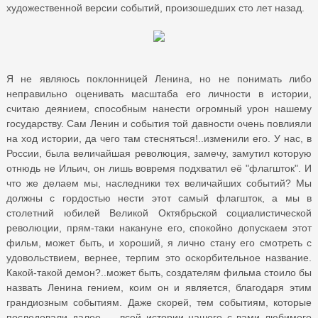
художественной версии событий, произошедших сто лет назад.
Я не являюсь поклонницей Ленина, но не понимать либо
неправильно оценивать масштаба его личности в истории,
считаю деянием, способным нанести огромный урон нашему
государству. Сам Ленин и события той давности очень повлияли
на ход истории, да чего там стесняться!..изменили его. У нас, в
России, была величайшая революция, замечу, замутил которую
отнюдь не Ильич, он лишь вовремя подхватил её "флагшток". И
что же делаем мы, наследники тех величайших событий? Мы
должны с гордостью нести этот самый флагшток, а мы в
столетний юбилей Великой Октябрьской социалистической
революции, прям-таки накануне его, спокойно допускаем этот
фильм, может быть, и хороший, я лично стану его смотреть с
удовольствием, вернее, терпим это оскорбительное название.
Какой-такой демон?..может быть, создателям фильма стоило бы
назвать Ленина гением, коим он и является, благодаря этим
грандиозным событиям. Даже скорей, тем событиям, которые
последовали далее — всей истории нашего с вами любимого