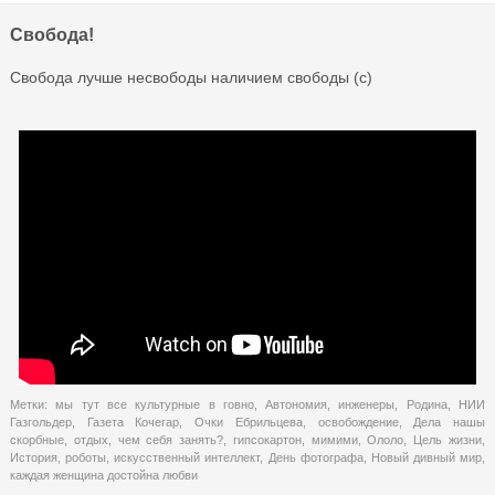
Свобода!
Свобода лучше несвободы наличием свободы (с)
Метки:
мы тут все культурные в говно
,
Автономия
,
инженеры
,
Родина
,
НИИ
Газгольдер
,
Газета Кочегар
,
Очки Ебрильцева
,
освобождение
,
Дела нашы
скорбные
,
отдых
,
чем себя занять?
,
гипсокартон
,
мимими
,
Ололо
,
Цель жизни
,
История
,
роботы
,
искусственный интеллект
,
День фотографа
,
Новый дивный мир
,
каждая женщина достойна любви