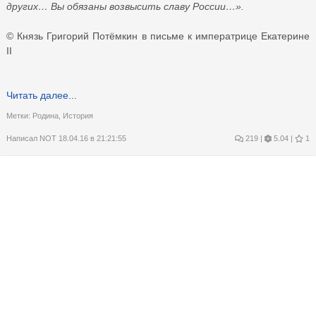
других… Вы обязаны возвысить славу России…».
© Князь Григорий Потёмкин в письме к императрице Екатерине
II
Читать далее...
Метки:
Родина
,
История
Написал
NOT
18.04.16 в 21:21:55
219
|
5.04 |
1
Вангование
Этот пост обращен к братьям по разуму, в первую очередь к тем
из них, кто регулярно смотрит РенТВ.
Мы знаем, что по имеющимся предсказаниям 44-й президент
будет последним президентом США. Точно так же 42-й папа
будет последним Папой Римским.
И все бы было ничего — мало ли кто чего нанострадамил, но
есть один маленький нюанс. Какой сейчас по счету президент в