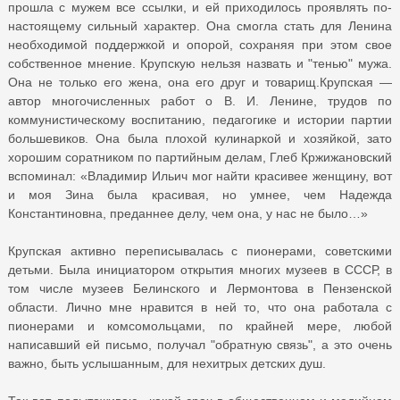
прошла с мужем все ссылки, и ей приходилось проявлять по-
настоящему сильный характер. Она смогла стать для Ленина
необходимой поддержкой и опорой, сохраняя при этом свое
собственное мнение. Крупскую нельзя назвать и "тенью" мужа.
Она не только его жена, она его друг и товарищ.Крупская —
автор многочисленных работ о В. И. Ленине, трудов по
коммунистическому воспитанию, педагогике и истории партии
большевиков. Она была плохой кулинаркой и хозяйкой, зато
хорошим соратником по партийным делам, Глеб Кржижановский
вспоминал: «Владимир Ильич мог найти красивее женщину, вот
и моя Зина была красивая, но умнее, чем Надежда
Константиновна, преданнее делу, чем она, у нас не было…»
Крупская активно переписывалась с пионерами, советскими
детьми. Была инициатором открытия многих музеев в СССР, в
том числе музеев Белинского и Лермонтова в Пензенской
области. Лично мне нравится в ней то, что она работала с
пионерами и комсомольцами, по крайней мере, любой
написавший ей письмо, получал "обратную связь", а это очень
важно, быть услышанным, для нехитрых детских душ.