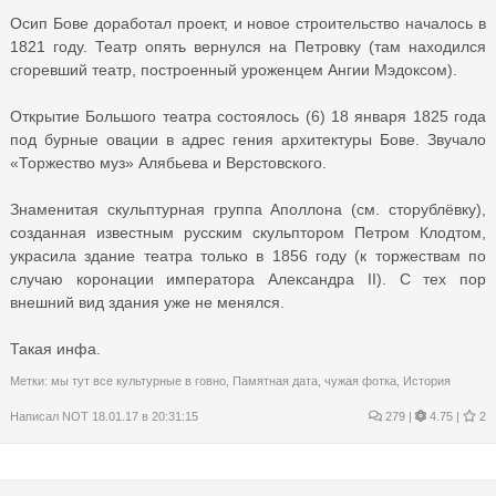
Осип Бове доработал проект, и новое строительство началось в
1821 году. Театр опять вернулся на Петровку (там находился
сгоревший театр, построенный уроженцем Ангии Мэдоксом).
Открытие Большого театра состоялось (6) 18 января 1825 года
под бурные овации в адрес гения архитектуры Бове. Звучало
«Торжество муз» Алябьева и Верстовского.
Знаменитая скульптурная группа Аполлона (см. сторублёвку),
созданная известным русским скульптором Петром Клодтом,
украсила здание театра только в 1856 году (к торжествам по
случаю коронации императора Александра II). С тех пор
внешний вид здания уже не менялся.
Такая инфа.
Метки:
мы тут все культурные в говно
,
Памятная дата
,
чужая фотка
,
История
Написал
NOT
18.01.17 в 20:31:15
279
|
4.75 |
2