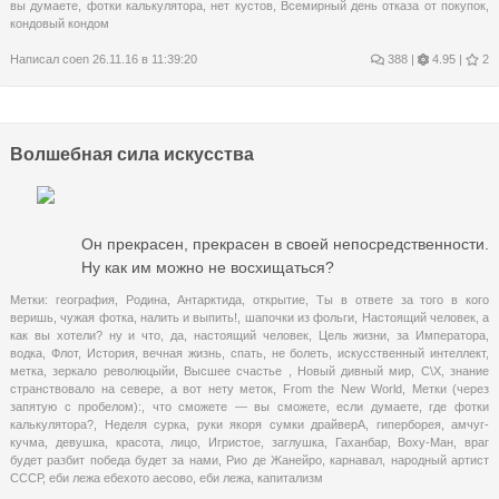
вы думаете
,
фотки калькулятора
,
нет кустов
,
Всемирный день отказа от покупок
,
кондовый кондом
Написал
coen
26.11.16 в 11:39:20
388
|
4.95 |
2
Волшебная сила искусства
Он прекрасен, прекрасен в своей непосредственности.
Ну как им можно не восхищаться?
Метки:
география
,
Родина
,
Антарктида
,
открытие
,
Ты в ответе за того в кого
веришь
,
чужая фотка
,
налить и выпить!
,
шапочки из фольги
,
Настоящий человек
,
а
как вы хотели? ну и что
,
да
,
настоящий человек
,
Цель жизни
,
за Императора
,
водка
,
Флот
,
История
,
вечная жизнь
,
спать
,
не болеть
,
искусственный интеллект
,
метка
,
зеркало революцыйи
,
Высшее счастье
,
Новый дивный мир
,
С\Х
,
знание
странствовало на севере
,
а вот нету меток
,
From the New World
,
Метки (через
запятую с пробелом):
,
что сможете — вы сможете
,
если думаете
,
где фотки
калькулятора?
,
Неделя сурка
,
руки якоря сумки драйверА
,
гиперборея
,
амчуг-
кучма
,
девушка
,
красота
,
лицо
,
Игристое
,
заглушка
,
Гаханбар
,
Воху-Ман
,
враг
будет разбит победа будет за нами
,
Рио де Жанейро
,
карнавал
,
народный артист
СССР
,
еби лежа ебехото аесово
,
еби лежа
,
капитализм