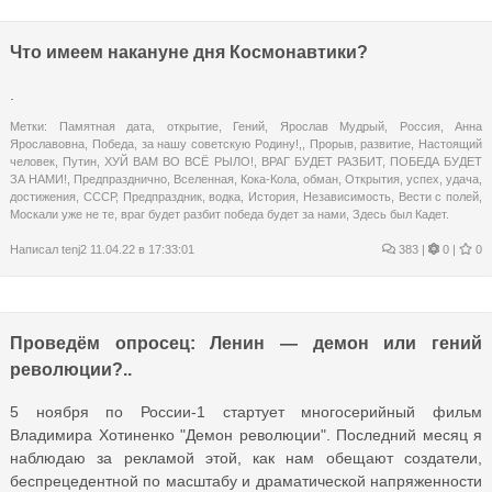
Что имеем накануне дня Космонавтики?
.
Метки:
Памятная дата
,
открытие
,
Гений
,
Ярослав Мудрый
,
Россия
,
Анна
Ярославовна
,
Победа
,
за нашу советскую Родину!,
,
Прорыв
,
развитие
,
Настоящий
человек
,
Путин
,
ХУЙ ВАМ ВО ВСЁ РЫЛО!
,
ВРАГ БУДЕТ РАЗБИТ
,
ПОБЕДА БУДЕТ
ЗА НАМИ!
,
Предпразднично
,
Вселенная
,
Кока-Кола
,
обман
,
Открытия
,
успех
,
удача
,
достижения
,
СССР
,
Предпраздник
,
водка
,
История
,
Независимость
,
Вести с полей
,
Москали уже не те
,
враг будет разбит победа будет за нами
,
Здесь был Кадет.
Написал
tenj2
11.04.22 в 17:33:01
383
|
0 |
0
Проведём опросец: Ленин — демон или гений
революции?..
5 ноября по России-1 стартует многосерийный фильм
Владимира Хотиненко "Демон революции". Последний месяц я
наблюдаю за рекламой этой, как нам обещают создатели,
беспрецедентной по масштабу и драматической напряженности