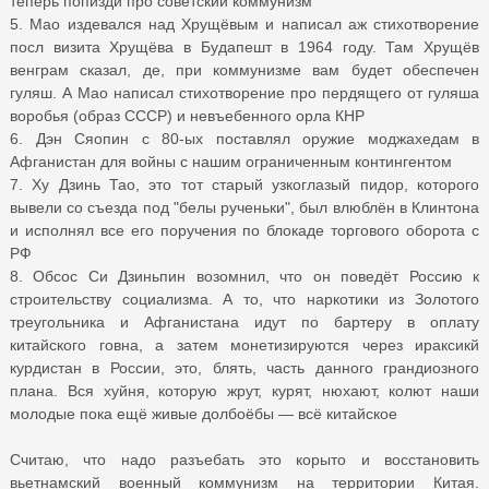
теперь попизди про советский коммунизм"
5. Мао издевался над Хрущёвым и написал аж стихотворение
посл визита Хрущёва в Будапешт в 1964 году. Там Хрущёв
венграм сказал, де, при коммунизме вам будет обеспечен
гуляш. А Мао написал стихотворение про пердящего от гуляша
воробья (образ СССР) и невъебенного орла КНР
6. Дэн Сяопин с 80-ых поставлял оружие моджахедам в
Афганистан для войны с нашим ограниченным контингентом
7. Ху Дзинь Тао, это тот старый узкоглазый пидор, которого
вывели со съезда под "белы рученьки", был влюблён в Клинтона
и исполнял все его поручения по блокаде торгового оборота с
РФ
8. Обсос Си Дзиньпин возомнил, что он поведёт Россию к
строительству социализма. А то, что наркотики из Золотого
треугольника и Афганистана идут по бартеру в оплату
китайского говна, а затем монетизируются через ираксикй
курдистан в России, это, блять, часть данного грандиозного
плана. Вся хуйня, которую жрут, курят, нюхают, колют наши
молодые пока ещё живые долбоёбы — всё китайское
Считаю, что надо разъебать это корыто и восстановить
вьетнамский военный коммунизм на территории Китая.