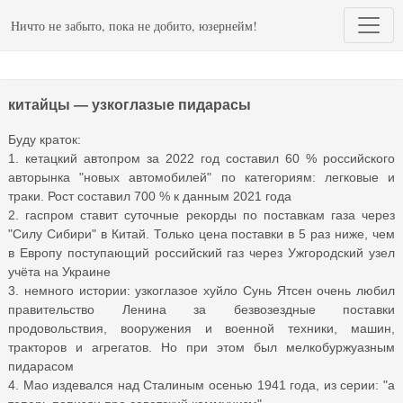
Ничто не забыто, пока не добито, юзернейм!
китайцы — узкоглазые пидарасы
Буду краток:
1. кетацкий автопром за 2022 год составил 60 % российского
авторынка "новых автомобилей" по категориям: легковые и
траки. Рост составил 700 % к данным 2021 года
2. гаспром ставит суточные рекорды по поставкам газа через
"Силу Сибири" в Китай. Только цена поставки в 5 раз ниже, чем
в Европу поступающий российский газ через Ужгородский узел
учёта на Украине
3. немного истории: узкоглазое хуйло Сунь Ятсен очень любил
правительство Ленина за безвозездные поставки
продовольствия, вооружения и военной техники, машин,
тракторов и агрегатов. Но при этом был мелкобуржуазным
пидарасом
4. Мао издевался над Сталиным осенью 1941 года, из серии: "а