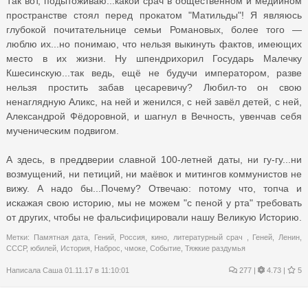
Так вот, подытоживаю...какой срач в общественном и медийном
пространстве стоял перед прокатом "Матильды"! Я являюсь
глубокой почитательнице семьи Романовых, более того —
люблю их...но понимаю, что нельзя выкинуть фактов, имеющих
место в их жизни. Ну шпендрихорил Государь Малечку
Кшесинскую...так ведь, ещё не будучи императором, разве
нельзя простить забав цесаревичу? Любил-то он свою
ненаглядную Аликс, на ней и женился, с ней завёл детей, с ней,
Александрой Фёдоровной, и шагнул в Вечность, увенчав себя
мученическим подвигом.
А здесь, в преддверии славной 100-летней даты, ни гу-гу...ни
возмущений, ни петиций, ни маёвок и митингов коммунистов не
вижу. А надо бы...Почему? Отвечаю: потому что, топча и
искажая свою историю, мы не можем "с пеной у рта" требовать
от других, чтобы не фальсифицировали нашу Великую Историю.
Метки:
Памятная дата
,
Гений
,
Россия
,
кино
,
литературный срач
,
Геней
,
Ленин
,
СССР
,
юбилей
,
История
,
Наброс
,
чмоке
,
Событие
,
Тяжкие раздумья
Написала
Саша
01.11.17 в 11:10:01
277
|
4.73 |
5