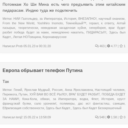
Потомкам Хо Ши Мина есть чего предъявить этим китайским
пидарасам. Индию туда же подключить
Метки:
НИИ Газгольдер
,
за Императора
,
История
,
ВНЕЗАПНО!
,
научный онанизм
,
From the New World
,
Yoshihiro Inomoto
,
Темнейшый™
,
геракл
,
к ответу
,
Алтай
пазырык
,
теоретически
,
неведомая загадочная хуйня
,
гиперборея
,
враг будет
разбит победа будет за нами
,
немедленно накатить
,
ПИДАРАСЫ!!!
,
Здесь был
Кадет.
,
Лютая НОТовщина
,
Коронавирусное
Написал
Prob
05.01.23 в 00:31:20
463
|
4.77 |
1
Европа обрывает телефон Путина
Так
Метки:
Гений
,
Ярослав Мудрый
,
Россия
,
Анна Ярославовна
,
Настоящий человек
,
Перемога
,
Путин
,
ХУЙ ВАМ ВО ВСЁ РЫЛО!
,
ВРАГ БУДЕТ РАЗБИТ
,
ПОБЕДА БУДЕТ
ЗА НАМИ!
,
Кока-Кола
,
обман
,
за Императора
,
водка
,
Флот
,
История
,
хруст
французкай булки
,
сало уронили!
,
полимеры
,
дас ист фантастиш
,
санкции
,
Ебрилизация собственности
,
Здесь был Кадет.
,
Здесь был Кадет Безокрошечный
Написал
tenj2
15.05.22 в 13:58:09
548
|
1.58 |
0