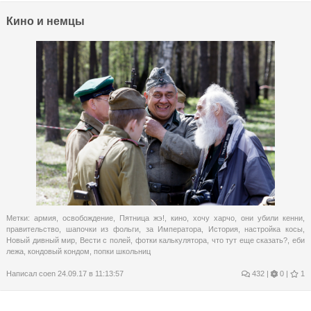
Кино и немцы
Метки:
армия
,
освобождение
,
Пятница жэ!
,
кино
,
хочу харчо
,
они убили кенни
,
правительство
,
шапочки из фольги
,
за Императора
,
История
,
настройка косы
,
Новый дивный мир
,
Вести с полей
,
фотки калькулятора
,
что тут еще сказать?
,
еби
лежа
,
кондовый кондом
,
попки школьниц
Написал
coen
24.09.17 в 11:13:57
432
|
0 |
1