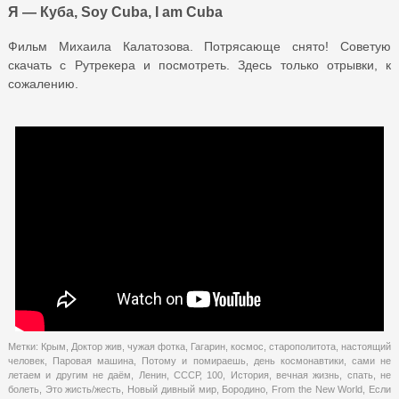
Я — Куба, Soy Cuba, I am Cuba
Фильм Михаила Калатозова. Потрясающе снято! Советую
скачать с Рутрекера и посмотреть. Здесь только отрывки, к
сожалению.
Метки:
Крым
,
Доктор жив
,
чужая фотка
,
Гагарин
,
космос
,
старополитота
,
настоящий
человек
,
Паровая машина
,
Потому и помираешь
,
день космонавтики
,
сами не
летаем и другим не даём
,
Ленин
,
СССР
,
100
,
История
,
вечная жизнь
,
спать
,
не
болеть
,
Это жисть/жесть
,
Новый дивный мир
,
Бородино
,
From the New World
,
Если