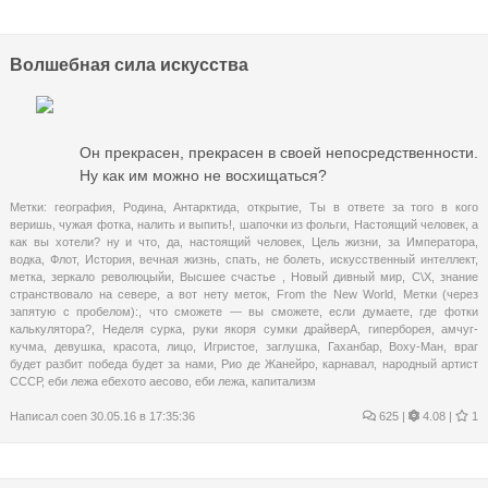
Волшебная сила искусства
Он прекрасен, прекрасен в своей непосредственности.
Ну как им можно не восхищаться?
Метки:
география
,
Родина
,
Антарктида
,
открытие
,
Ты в ответе за того в кого
веришь
,
чужая фотка
,
налить и выпить!
,
шапочки из фольги
,
Настоящий человек
,
а
как вы хотели? ну и что
,
да
,
настоящий человек
,
Цель жизни
,
за Императора
,
водка
,
Флот
,
История
,
вечная жизнь
,
спать
,
не болеть
,
искусственный интеллект
,
метка
,
зеркало революцыйи
,
Высшее счастье
,
Новый дивный мир
,
С\Х
,
знание
странствовало на севере
,
а вот нету меток
,
From the New World
,
Метки (через
запятую с пробелом):
,
что сможете — вы сможете
,
если думаете
,
где фотки
калькулятора?
,
Неделя сурка
,
руки якоря сумки драйверА
,
гиперборея
,
амчуг-
кучма
,
девушка
,
красота
,
лицо
,
Игристое
,
заглушка
,
Гаханбар
,
Воху-Ман
,
враг
будет разбит победа будет за нами
,
Рио де Жанейро
,
карнавал
,
народный артист
СССР
,
еби лежа ебехото аесово
,
еби лежа
,
капитализм
Написал
coen
30.05.16 в 17:35:36
625
|
4.08 |
1