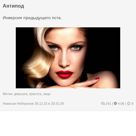
Антипод
Инверсия предыдущего пста.
Метки:
девушка
,
красота
,
лицо
Написал
Нейтронов
26.12.15 в 20:31:29
241
|
4.06 |
0
Prehistoric