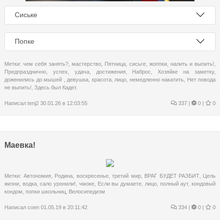
Сиське
Попке
Метки:
чем себя занять?
,
мастерство
,
Пятница
,
сисьге
,
жоппки
,
налить и выпить!
,
Предпразднично
,
успех
,
удача
,
достижения
,
Наброс
,
Хозяйке на заметку
,
доженились до мышей
,
девушка
,
красота
,
лицо
,
немедленно накатить
,
Нет повода
не выпить!
,
Здесь был Кадет.
Написал
tenj2
30.01.26 в 12:03:55
337
|
0 |
0
Маевка!
Метки:
Автономия
,
Родина
,
воскресенье
,
третий мир
,
ВРАГ БУДЕТ РАЗБИТ
,
Цель
жизни
,
водка
,
сало уронили!
,
чмоке
,
Если вы думаете
,
лицо
,
полный аут
,
кондовый
кондом
,
попки школьниц
,
Велосипедизм
Написал
coen
01.05.19 в 20:11:42
334
|
0 |
0