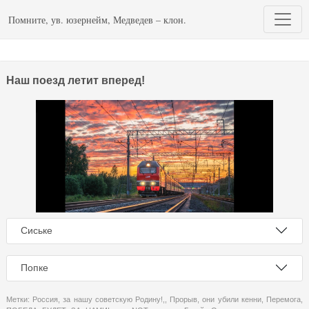
Помните, ув. юзернейм, Медведев – клон.
Наш поезд летит вперед!
Сиське
Попке
Метки:
Россия
,
за нашу советскую Родину!,
,
Прорыв
,
они убили кенни
,
Перемога
,