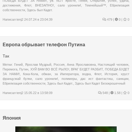
ПОБЕДА БУДЕТ ЗА НАМИ!
,
ув. NOT яросте
,
Геней
,
Открытия
,
успех
,
удача
,
достижения
,
Флот
,
ВНЕЗАПНО!
,
сало уронили!
,
Темнейшый™
,
Ебрилизация
собственности
,
Здесь был Кадет.
Написал
tenj2
24.07.24 в 23:04:39
479
|
0 |
0
Европа обрывает телефон Путина
Так
Метки:
Гений
,
Ярослав Мудрый
,
Россия
,
Анна Ярославовна
,
Настоящий человек
,
Перемога
,
Путин
,
ХУЙ ВАМ ВО ВСЁ РЫЛО!
,
ВРАГ БУДЕТ РАЗБИТ
,
ПОБЕДА БУДЕТ
ЗА НАМИ!
,
Кока-Кола
,
обман
,
за Императора
,
водка
,
Флот
,
История
,
хруст
французкай булки
,
сало уронили!
,
полимеры
,
дас ист фантастиш
,
санкции
,
Ебрилизация собственности
,
Здесь был Кадет.
,
Здесь был Кадет Безокрошечный
Написал
tenj2
15.05.22 в 13:58:09
548
|
1.58 |
0
Япония