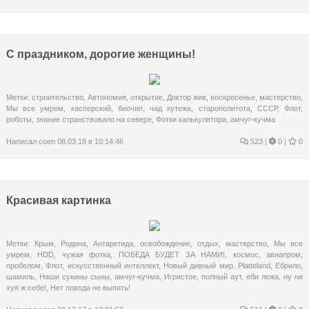
С праздником, дорогие женщины!
Метки:
строительство
,
Автономия
,
открытие
,
Доктор жив
,
воскресенье
,
мастерство
,
Мы все умрем
,
касперский
,
биочип
,
чад кутежа
,
старополитота
,
СССР
,
Флот
,
роботы
,
знание странствовало на севере
,
Фотки калькулятора
,
амчуг-кучма
Написал
coen
08.03.18 в 10:14:46
523
|
0 |
0
Красивая картинка
Метки:
Крым
,
Родина
,
Антарктида
,
освобождение
,
отдых
,
мастерство
,
Мы все
умрем
,
HDD
,
чужая фотка
,
ПОБЕДА БУДЕТ ЗА НАМИ!
,
космос
,
авиапром
,
пробелом
,
Флот
,
искусственный интеллект
,
Новый дивный мир
,
Platteland
,
Ебрило
,
шамиль
,
Наши сукины сыны
,
амчуг-кучма
,
Игристое
,
полный аут
,
еби лежа
,
ну ни
хуя ж себе!
,
Нет повода не выпить!