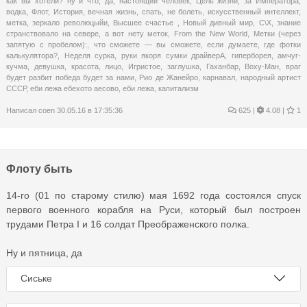
как вы хотели? ну и что
,
да
,
настоящий человек
,
Цель жизни
,
за Императора
,
водка
,
Флот
,
История
,
вечная жизнь
,
спать
,
не болеть
,
искусственный интеллект
,
метка
,
зеркало революцыйи
,
Высшее счастье
,
Новый дивный мир
,
С\Х
,
знание
странствовало на севере
,
а вот нету меток
,
From the New World
,
Метки (через
запятую с пробелом):
,
что сможете — вы сможете
,
если думаете
,
где фотки
калькулятора?
,
Неделя сурка
,
руки якоря сумки драйверА
,
гиперборея
,
амчуг-
кучма
,
девушка
,
красота
,
лицо
,
Игристое
,
заглушка
,
Гаханбар
,
Воху-Ман
,
враг
будет разбит победа будет за нами
,
Рио де Жанейро
,
карнавал
,
народный артист
СССР
,
еби лежа ебехото аесово
,
еби лежа
,
капитализм
Написал
coen
30.05.16 в 17:35:36
625
|
4.08 |
1
Флоту быть
14-го (01 по старому стилю) мая 1692 года состоялся спуск
первого военного корабля на Руси, который был построен
трудами Петра I и 16 солдат Преображенского полка.
Ну и пятница, да
Сиське