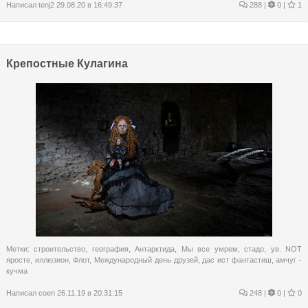
Написал
tenj2
29.08.20 в 16:49:37
288
|
0 |
1
Крепостные Кулагина
Метки:
строительство
,
география
,
Антарктида
,
Мы все умрем
,
стадо
,
ув. NOT
яросте
,
иллюзион
,
Флот
,
Международный день друзей
,
дас ист фантастиш
,
амчуг -
кучма
Написал
coen
26.11.19 в 20:31:15
248
|
0 |
0