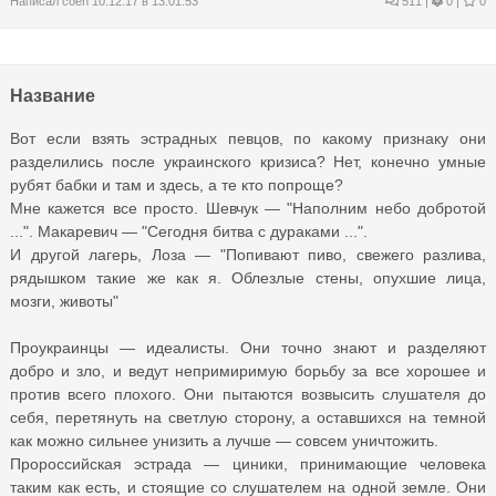
Написал
coen
10.12.17 в 13:01:53
511
|
0 |
0
Название
Вот если взять эстрадных певцов, по какому признаку они
разделились после украинского кризиса? Нет, конечно умные
рубят бабки и там и здесь, а те кто попроще?
Мне кажется все просто. Шевчук — "Наполним небо добротой
...". Макаревич — "Сегодня битва с дураками ...".
И другой лагерь, Лоза — "Попивают пиво, свежего разлива,
рядышком такие же как я. Облезлые стены, опухшие лица,
мозги, животы"
Проукраинцы — идеалисты. Они точно знают и разделяют
добро и зло, и ведут непримиримую борьбу за все хорошее и
против всего плохого. Они пытаются возвысить слушателя до
себя, перетянуть на светлую сторону, а оставшихся на темной
как можно сильнее унизить а лучше — совсем уничтожить.
Пророссийская эстрада — циники, принимающие человека
таким как есть, и стоящие со слушателем на одной земле. Они