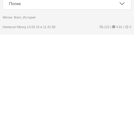
Попке
Метки:
Флот
,
История
Написал
Kiborg
14.05.15 в 11:41:58
122
|
4.91 |
0
О смыслах
Обратите внимание на одну замечательную ситуацию, которая
возникла благодаря нашему Празднику Победы
Достаточно было опубликовать в СМИ вот эту фотографию
Как тут же у Госсекретаря США Керри срочно появилось
желание поговорить с Путиным.