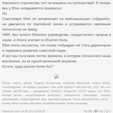
Алисиного отрочества, нет ни машины ни путешествий. И теперь
все у Юли складывается прекрасно.
Но.
Счастливая Юля не активничает на комсомольских собраниях,
не двигается по партийной линии и устраивается скромным
технологом на завод.
НИИ, без чуткого Юлиного руководства, осуществляет прорыв в
науке, и Алиса улетает в объятия Коли.
Юля опять несчастна, что снова побуждает её стать директором
и тормозить развитие советской науки
И вот мы получаем петлю времени, в которую попала вся наша
вселенная, из-за одной маленькой засранки.
Кстати, куда пропал fenec-fox?
Метки:
запуск
,
армия
,
Родина
,
Антарктида
,
открытие
,
Михалков
,
пилить бабло
,
освобождение
,
на правах рекламы
,
чем себя занять?
,
мастерство
,
ЗОГ
,
Мы все
умрем
,
третий мир
,
с праздником!
,
запятую
,
Открытия
,
СССР
,
водка
,
уха
,
Флот
,
вечная жизнь
,
искусственный интеллект
,
электронное влагалище
,
зеркало
революцыйи
,
Новый дивный мир
,
научный онанизм
,
Фотки калькулятора
,
амчуг -
кучма
,
амчуг-кучма
,
еби лежа
,
кондовый кондом
,
попки школьниц
Написал
coen
14.06.18 в 19:09:24
385
|
4.62 |
0