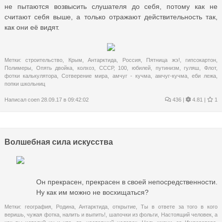
не пытаются возвысить слушателя до себя, потому как не
считают себя выше, а только отражают действительность так,
как они её видят.
Метки:
строительство
,
Крым
,
Антарктида
,
Россия
,
Пятница жэ!
,
гипсокартон
,
Полимеры
,
Опять двойка
,
колхоз
,
СССР
,
100
,
юбилей
,
путинизм
,
гуляш
,
Флот
,
фотки калькулятора
,
Сотверение мира
,
амчуг - кучма
,
амчуг-кучма
,
еби лежа
,
попки школьниц
Написал
coen
28.09.17 в 09:42:02
436
|
4.81 |
1
Волшебная сила искусства
Он прекрасен, прекрасен в своей непосредственности.
Ну как им можно не восхищаться?
Метки:
география
,
Родина
,
Антарктида
,
открытие
,
Ты в ответе за того в кого
веришь
,
чужая фотка
,
налить и выпить!
,
шапочки из фольги
,
Настоящий человек
,
а