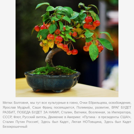
Метки:
Болтовня
,
мы тут все культурные в говно
,
Очки Ебрильцева
,
освобождение
,
Ярослав Мудрый
,
Саше Франц посвящается
,
Полимеры
,
развитие
,
ВРАГ БУДЕТ
РАЗБИТ
,
ПОБЕДА БУДЕТ ЗА НАМИ!
,
Сталин
,
Ватники
,
Вселенная
,
за Императора
,
СССР
,
Флот
,
Русский витязь
,
Движение в Америке: «Путина - в президенты США!»
,
Сталин Путин Россия!
,
Здесь был Кадет.
,
Лютая НОТовщина
,
Здесь был Кадет
Безокрошечный