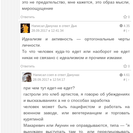
это не предательство, мне кажется, это образ мысли,
мироощущение
Ответить
0
Написал
Данунах
в ответ
Дык
4.35
28.09.2017 в 12:41:34
#
|
↑
Идеализм и активность — ортогональные черты
личности.
То что человек куда-то едет или наоборот не едет
никак не связано с идеализмом и прочими измами.
Ответить
0
Написал
coen
в ответ
Данунах
4.61
28.09.2017 в 12:54:17
#
|
↑
при чем тут едет-не едет?
гастроли это хлеб артистов, я говорю об убеждениях
и высказываниях а не о способах заработка
человек может быть пацифистом и работать на
военном заводе, или вегетерианцем и торговать
курятиной
Макаревич или Акунин не оправдываются, типа — "я
вынужден выступать там то, или перелицовывать