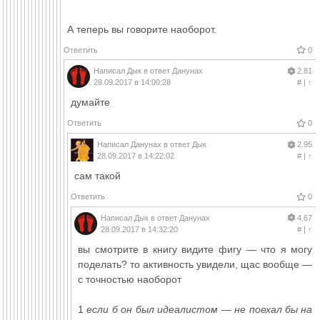
А теперь вы говорите наоборот.
Ответить
0
Написал
Дык
в ответ
Данунах
2.81
28.09.2017 в 14:00:28
#
|
↑
думайте
Ответить
0
Написал
Данунах
в ответ
Дык
2.95
28.09.2017 в 14:22:02
#
|
↑
сам такой
Ответить
0
Написал
Дык
в ответ
Данунах
4.67
28.09.2017 в 14:32:20
#
|
↑
вы смотрите в книгу видите фигу — что я могу
поделать? то активность увидели, щас вообще —
с точностью наоборот
1
если б он был идеалистом — не поехал бы на