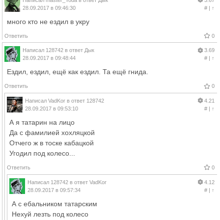
28.09.2017 в 09:46:30
#
|
↑
много кто не ездил в укру
Ответить
0
Написал
128742
в ответ
Дык
3.69
28.09.2017 в 09:48:44
#
|
↑
Ездил, ездил, ещё как ездил. Та ещё гнида.
Ответить
0
Написал
VadKor
в ответ
128742
4.21
28.09.2017 в 09:53:10
#
|
↑
А я татаpин на лицо
Да с фамилией хохляцкой
Отчего ж в тоске кабацкой
Угодил под колесо...
Ответить
0
Написал
128742
в ответ
VadKor
4.12
28.09.2017 в 09:57:34
#
|
↑
А с ебальником татарским
Нехуй лезть под колесо