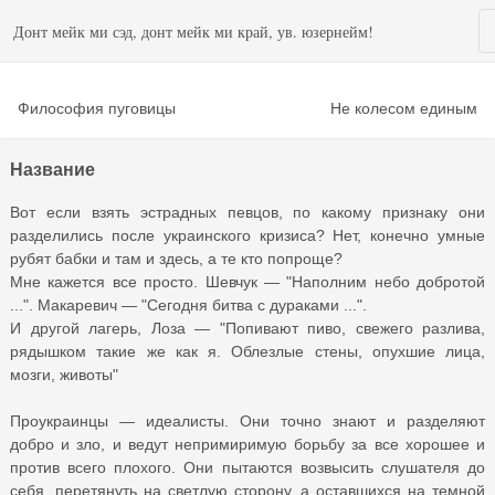
Донт мейк ми сэд, донт мейк ми край, ув. юзернейм!
Философия пуговицы
Не колесом единым
Название
Вот если взять эстрадных певцов, по какому признаку они
разделились после украинского кризиса? Нет, конечно умные
рубят бабки и там и здесь, а те кто попроще?
Мне кажется все просто. Шевчук — "Наполним небо добротой
...". Макаревич — "Сегодня битва с дураками ...".
И другой лагерь, Лоза — "Попивают пиво, свежего разлива,
рядышком такие же как я. Облезлые стены, опухшие лица,
мозги, животы"
Проукраинцы — идеалисты. Они точно знают и разделяют
добро и зло, и ведут непримиримую борьбу за все хорошее и
против всего плохого. Они пытаются возвысить слушателя до
себя, перетянуть на светлую сторону, а оставшихся на темной