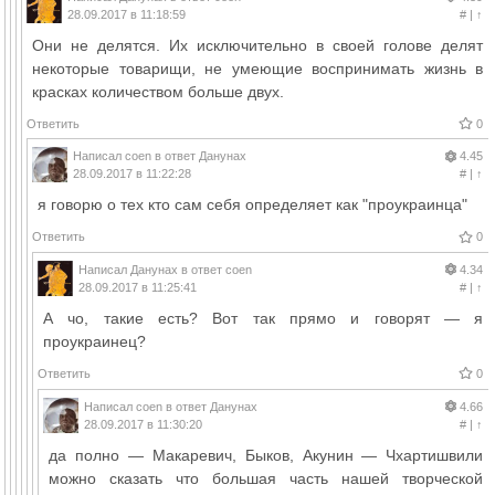
28.09.2017 в 11:18:59
#
|
↑
Они не делятся. Их исключительно в своей голове делят
некоторые товарищи, не умеющие воспринимать жизнь в
красках количеством больше двух.
Ответить
0
Написал
coen
в ответ
Данунах
4.45
28.09.2017 в 11:22:28
#
|
↑
я говорю о тех кто сам себя определяет как "проукраинца"
Ответить
0
Написал
Данунах
в ответ
coen
4.34
28.09.2017 в 11:25:41
#
|
↑
А чо, такие есть? Вот так прямо и говорят — я
проукраинец?
Ответить
0
Написал
coen
в ответ
Данунах
4.66
28.09.2017 в 11:30:20
#
|
↑
да полно — Макаревич, Быков, Акунин — Чхартишвили
можно сказать что большая часть нашей творческой