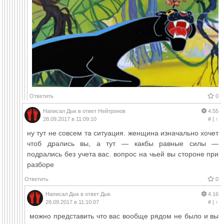
Ответить
0
Написал
Дык
в ответ
Нейтронов
4.55
28.09.2017 в 11:09:10
#
|
↑
ну тут не совсем та ситуация. женщина изначально хочет
чтоб дрались вы, а тут — какбы равные силы —
подрались без учета вас. вопрос на чьей вы стороне при
разборе
Ответить
0
Написал
Дык
в ответ
Дык
4.16
28.09.2017 в 11:10:07
#
|
↑
можно представить что вас вообще рядом не было и вы