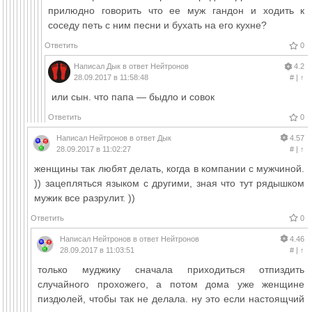
прилюдно говорить что ее муж гандон и ходить к
соседу петь с ним песни и бухать на его кухне?
Ответить
0
Написал
Дык
в ответ
Нейтронов
4.2
28.09.2017 в 11:58:48
#
|
↑
или сын. что папа — быдло и совок
Ответить
0
Написал
Нейтронов
в ответ
Дык
4.57
28.09.2017 в 11:02:27
#
|
↑
женщины так любят делать, когда в компании с мужчиной.
)) зацепляться языком с другими, зная что тут рядышком
мужик все разрулит. ))
Ответить
0
Написал
Нейтронов
в ответ
Нейтронов
4.46
28.09.2017 в 11:03:51
#
|
↑
только муджику сначала приходиться отпиздить
случайного прохожего, а потом дома уже женщине
пиздюлей, чтобы так не делала. ну это если настоящчий