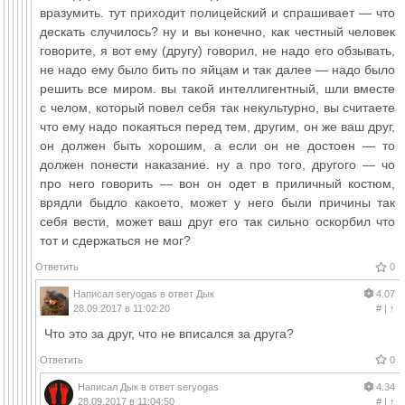
вразумить. тут приходит полицейский и спрашивает — что
дескать случилось? ну и вы конечно, как честный человек
говорите, я вот ему (другу) говорил, не надо его обзывать,
не надо ему было бить по яйцам и так далее — надо было
решить все миром. вы такой интеллигентный, шли вместе
с челом, который повел себя так некультурно, вы считаете
что ему надо покаяться перед тем, другим, он же ваш друг,
он должен быть хорошим, а если он не достоен — то
должен понести наказание. ну а про того, другого — чо
про него говорить — вон он одет в приличный костюм,
врядли быдло какоето, может у него были причины так
себя вести, может ваш друг его так сильно оскорбил что
тот и сдержаться не мог?
Ответить
0
Написал
seryogas
в ответ
Дык
4.07
28.09.2017 в 11:02:20
#
|
↑
Что это за друг, что не вписался за друга?
Ответить
0
Написал
Дык
в ответ
seryogas
4.34
28.09.2017 в 11:04:50
#
|
↑