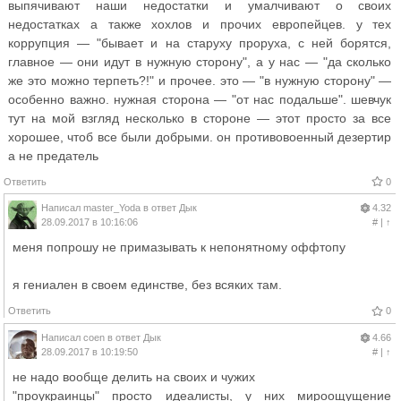
выпячивают наши недостатки и умалчивают о своих
недостатках а также хохлов и прочих европейцев. у тех
коррупция — "бывает и на старуху проруха, с ней борятся,
главное — они идут в нужную сторону", а у нас — "да сколько
же это можно терпеть?!" и прочее. это — "в нужную сторону" —
особенно важно. нужная сторона — "от нас подальше". шевчук
тут на мой взгляд несколько в стороне — этот просто за все
хорошее, чтоб все были добрыми. он противовоенный дезертир
а не предатель
Ответить
0
Написал
master_Yoda
в ответ
Дык
4.32
28.09.2017 в 10:16:06
#
|
↑
меня попрошу не примазывать к непонятному оффтопу
я гениален в своем единстве, без всяких там.
Ответить
0
Написал
coen
в ответ
Дык
4.66
28.09.2017 в 10:19:50
#
|
↑
не надо вообще делить на своих и чужих
"проукраинцы" просто идеалисты, у них мироощущение