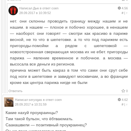
Написал
Дык
в ответ
coen
4.56
28.09.2017 в 10:39:52
#
|
↑
нет. они склонны проводить границу между нашим и не
нашим. в нашем — плохое и побочно хорошее, в ненашем
— наоборот. они говорят — смотри как красиво в париже
весной, не то что в шепетовке. а то что под парижем есть
пригороды-помойки а рядом с шепетовкой —
новоотстроенная сверкающая москва их не ебет. пригороды
парижа — явление временное и побочное. а москва —
высосала все деньги из регионов.
причина может быть какраз в том что сами они срут себе
под ноги в шепетовке и завидуют москвичам, а во франции
кроме как центра парижа нигде не были
Ответить
0
Написал
seryogas
в ответ
coen
4.62
28.09.2017 в 10:31:59
#
|
↑
Какие нахуй проукраинцы?
Там такой бульон, что ёбтваюмать.
Саакашвили — позитивный проукраинец?
Он же тоже шовмасговно топит.