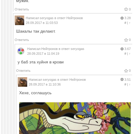
мужик.
Ответить
0
Написал
seryogas
в ответ
Нейтронов
3.28
28.09.2017 в 11:03:53
#
|
↑
Шакалы так делают.
Ответить
0
Написал
Нейтронов
в ответ
seryogas
3.67
28.09.2017 в 11:04:19
#
|
↑
у баб эта хуйня в крови
Ответить
0
Написал
seryogas
в ответ
Нейтронов
3.51
28.09.2017 в 11:10:36
#
|
↑
Хехе, соглашусь