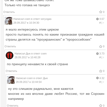
Только что гопака не танцюэ
Ответить
0
Написал
coen
в ответ
seryogas
4.67
28.09.2017 в 10:34:30
#
|
↑
я мало интересуюсь этим цирком
просто пытаюсь понять по каким признакам граждане нашей
страны делятся на "проукраинских" и "пророссийских"
Ответить
0
Написал
Дык
в ответ
coen
3.73
28.09.2017 в 10:40:28
#
|
↑
по принципу ненависти к своей стране
Ответить
0
Написал
coen
в ответ
Дык
4.32
28.09.2017 в 10:44:54
#
|
↑
ну это слишком радикально, мне кажется
многие из них вполне даже любят Россию, тот же Сорокин
например
Ответить
0