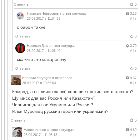
Ответить
0
Написал
Нейтронов
в ответ
seryogas
3.18
28.09.2017 в 11:04:39
#
|
↑
с бабой также
Ответить
0
Написал
Дык
в ответ
seryogas
3.79
28.09.2017 в 11:06:40
#
|
↑
скажите это макаревичу
Ответить
0
Написал
seryogas
в ответ
coen
4.37
28.09.2017 в 10:56:03
#
|
↑
Камрад, а вы лично за всё хорошее против всего плохого?
Щучинск для вас Россия или Казахстан?
Чернигов для вас Украина или Россия?
Илья Муромец русский герой или украинский?
Ответить
0
Написал
coen
в ответ
seryogas
4.69
28.09.2017 в 11:03:18
#
|
↑