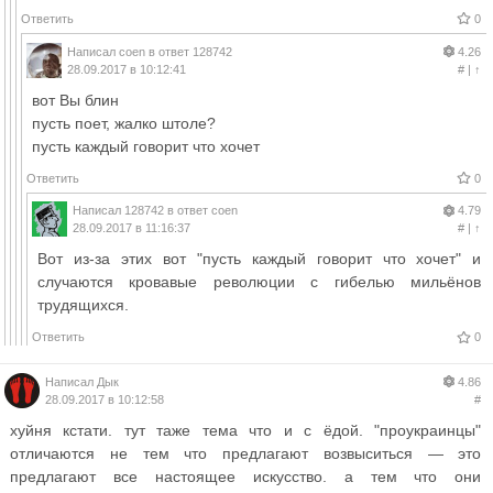
Ответить
0
Написал
coen
в ответ
128742
4.26
28.09.2017 в 10:12:41
#
|
↑
вот Вы блин
пусть поет, жалко штоле?
пусть каждый говорит что хочет
Ответить
0
Написал
128742
в ответ
coen
4.79
28.09.2017 в 11:16:37
#
|
↑
Вот из-за этих вот "пусть каждый говорит что хочет" и
случаются кровавые революции с гибелью мильёнов
трудящихся.
Ответить
0
Написал
Дык
4.86
28.09.2017 в 10:12:58
#
хуйня кстати. тут таже тема что и с ёдой. "проукраинцы"
отличаются не тем что предлагают возвыситься — это
предлагают все настоящее искусство. а тем что они