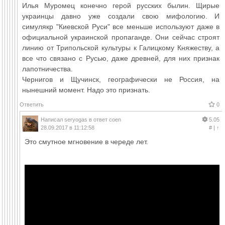
Илья Муромец конечно герой русских былин. Щирые
украинцы давно уже создали свою мифологию. И
симулякр "Киевской Руси" все меньше используют даже в
официальной украинской пропаганде. Они сейчас строят
линию от Трипольской культуры к Галицкому Княжеству, а
все что связано с Русью, даже древней, для них признак
лапотничества.
Чернигов и Щучинск, географически не Россия, на
нынешний момент. Надо это признать.
Ответить
0
Написал
seryogas
в ответ
coen
5.05
28.09.2017 в 11:12:58
#
|
↑
Это смутное мгновение в череде лет.