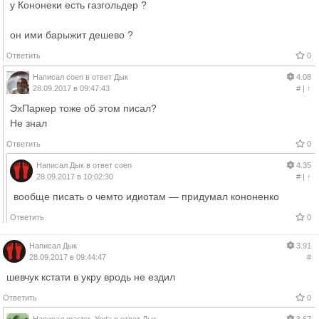
у Кононеки есть газгольдер ?
он ими барыжит дешево ?
Ответить
0
Написал
coen
в ответ
Дык
4.08
28.09.2017 в 09:47:43
#
|
↑
ЭхПаркер тоже об этом писал?
Не знал
Ответить
0
Написал
Дык
в ответ
coen
4.35
28.09.2017 в 10:02:30
#
|
↑
вообще писать о чемто идиотам — придумал кононенко
Ответить
0
Написал
Дык
3.91
28.09.2017 в 09:44:47
#
шевчук кстати в укру вродь не ездил
Ответить
0
Написал
master_Yoda
в ответ
Дык
3.67