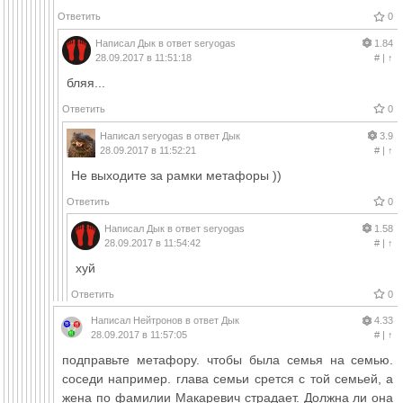
Ответить
0
Написал
Дык
в ответ
seryogas
1.84
28.09.2017 в 11:51:18
#
|
↑
бляя...
Ответить
0
Написал
seryogas
в ответ
Дык
3.9
28.09.2017 в 11:52:21
#
|
↑
Не выходите за рамки метафоры ))
Ответить
0
Написал
Дык
в ответ
seryogas
1.58
28.09.2017 в 11:54:42
#
|
↑
хуй
Ответить
0
Написал
Нейтронов
в ответ
Дык
4.33
28.09.2017 в 11:57:05
#
|
↑
подправьте метафору. чтобы была семья на семью.
соседи например. глава семьи срется с той семьей, а
жена по фамилии Макаревич страдает. Должна ли она