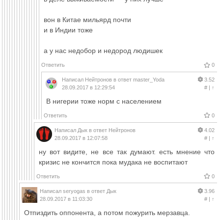
вон в Китае мильярд почти
и в Индии тоже
а у нас недобор и недород людишек
Ответить
0
Написал
Нейтронов
в ответ
master_Yoda
3.52
28.09.2017 в 12:29:54
#
|
↑
В нигерии тоже норм с населением
Ответить
0
Написал
Дык
в ответ
Нейтронов
4.02
28.09.2017 в 12:07:58
#
|
↑
ну вот видите, не все так думают. есть мнение что
кризис не кончится пока мудака не воспитают
Ответить
0
Написал
seryogas
в ответ
Дык
3.96
28.09.2017 в 11:03:30
#
|
↑
Отпиздить оппонента, а потом пожурить мерзавца.