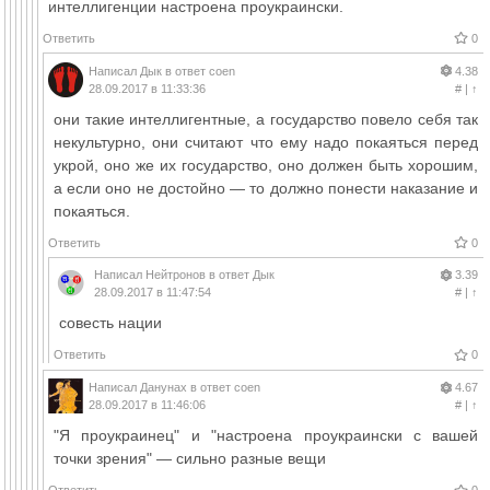
интеллигенции настроена проукраински.
Ответить
0
Написал
Дык
в ответ
coen
4.38
28.09.2017 в 11:33:36
#
|
↑
они такие интеллигентные, а государство повело себя так
некультурно, они считают что ему надо покаяться перед
укрой, оно же их государство, оно должен быть хорошим,
а если оно не достойно — то должно понести наказание и
покаяться.
Ответить
0
Написал
Нейтронов
в ответ
Дык
3.39
28.09.2017 в 11:47:54
#
|
↑
совесть нации
Ответить
0
Написал
Данунах
в ответ
coen
4.67
28.09.2017 в 11:46:06
#
|
↑
"Я проукраинец" и "настроена проукраински с вашей
точки зрения" — сильно разные вещи