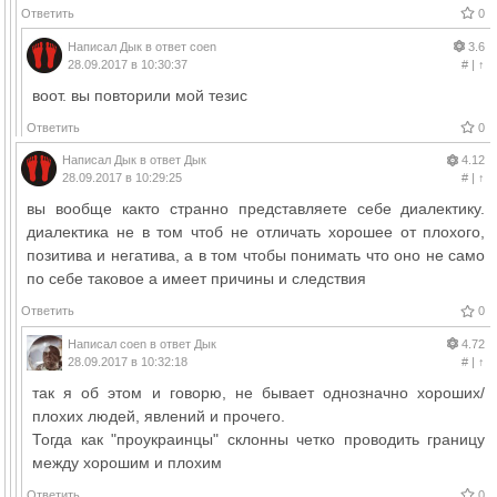
Ответить
0
Написал
Дык
в ответ
coen
3.6
28.09.2017 в 10:30:37
#
|
↑
воот. вы повторили мой тезис
Ответить
0
Написал
Дык
в ответ
Дык
4.12
28.09.2017 в 10:29:25
#
|
↑
вы вообще както странно представляете себе диалектику.
диалектика не в том чтоб не отличать хорошее от плохого,
позитива и негатива, а в том чтобы понимать что оно не само
по себе таковое а имеет причины и следствия
Ответить
0
Написал
coen
в ответ
Дык
4.72
28.09.2017 в 10:32:18
#
|
↑
так я об этом и говорю, не бывает однозначно хороших/
плохих людей, явлений и прочего.
Тогда как "проукраинцы" склонны четко проводить границу
между хорошим и плохим
Ответить
0