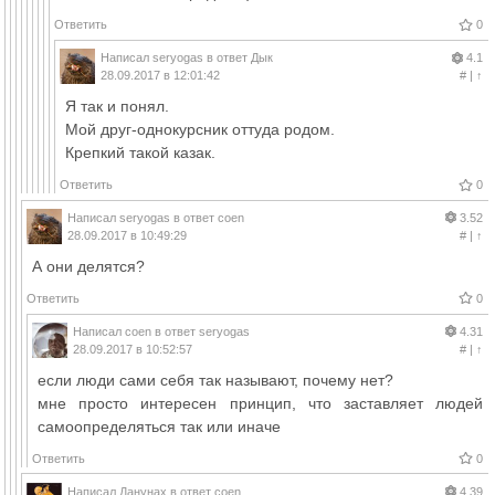
Ответить
0
Написал
seryogas
в ответ
Дык
4.1
28.09.2017 в 12:01:42
#
|
↑
Я так и понял.
Мой друг-однокурсник оттуда родом.
Крепкий такой казак.
Ответить
0
Написал
seryogas
в ответ
coen
3.52
28.09.2017 в 10:49:29
#
|
↑
А они делятся?
Ответить
0
Написал
coen
в ответ
seryogas
4.31
28.09.2017 в 10:52:57
#
|
↑
если люди сами себя так называют, почему нет?
мне просто интересен принцип, что заставляет людей
самоопределяться так или иначе
Ответить
0
Написал
Данунах
в ответ
coen
4.39