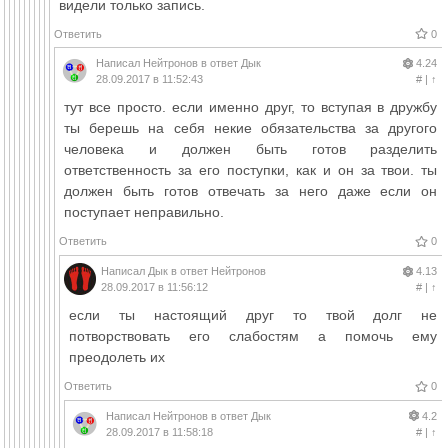
видели только запись.
Ответить
0
Написал
Нейтронов
в ответ
Дык
4.24
28.09.2017 в 11:52:43
#
|
↑
тут все просто. если именно друг, то вступая в дружбу
ты берешь на себя некие обязательства за другого
человека и должен быть готов разделить
ответственность за его поступки, как и он за твои. ты
должен быть готов отвечать за него даже если он
поступает неправильно.
Ответить
0
Написал
Дык
в ответ
Нейтронов
4.13
28.09.2017 в 11:56:12
#
|
↑
если ты настоящий друг то твой долг не
потворствовать его слабостям а помочь ему
преодолеть их
Ответить
0
Написал
Нейтронов
в ответ
Дык
4.2
28.09.2017 в 11:58:18
#
|
↑