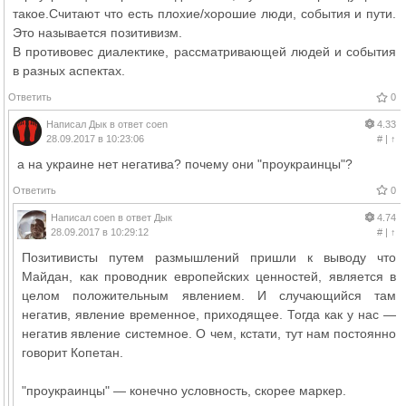
такое.Считают что есть плохие/хорошие люди, события и пути.
Это называется позитивизм.
В противовес диалектике, рассматривающей людей и события
в разных аспектах.
Ответить
0
Написал
Дык
в ответ
coen
4.33
28.09.2017 в 10:23:06
#
|
↑
а на украине нет негатива? почему они "проукраинцы"?
Ответить
0
Написал
coen
в ответ
Дык
4.74
28.09.2017 в 10:29:12
#
|
↑
Позитивисты путем размышлений пришли к выводу что
Майдан, как проводник европейских ценностей, является в
целом положительным явлением. И случающийся там
негатив, явление временное, приходящее. Тогда как у нас —
негатив явление системное. О чем, кстати, тут нам постоянно
говорит Копетан.
"проукраинцы" — конечно условность, скорее маркер.