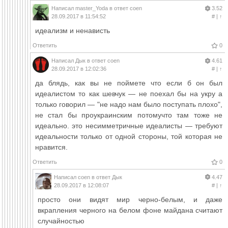
Написал
master_Yoda
в ответ
coen
3.52
28.09.2017 в 11:54:52
#
|
↑
идеализм и ненависть
Ответить
0
Написал
Дык
в ответ
coen
4.61
28.09.2017 в 12:02:36
#
|
↑
да блядь, как вы не поймете что если б он был
идеалистом то как шевчук — не поехал бы на укру а
только говорил — "не надо нам было поступать плохо",
не стал бы проукраинским потомучто там тоже не
идеально. это несимметричные идеалисты — требуют
идеальности только от одной стороны, той которая не
нравится.
Ответить
0
Написал
coen
в ответ
Дык
4.47
28.09.2017 в 12:08:07
#
|
↑
просто они видят мир черно-белым, и даже
вкрапления черного на белом фоне майдана считают
случайностью