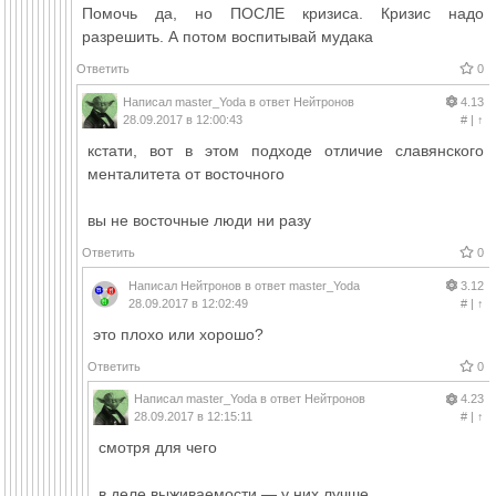
Помочь да, но ПОСЛЕ кризиса. Кризис надо
разрешить. А потом воспитывай мудака
Ответить
0
Написал
master_Yoda
в ответ
Нейтронов
4.13
28.09.2017 в 12:00:43
#
|
↑
кстати, вот в этом подходе отличие славянского
менталитета от восточного
вы не восточные люди ни разу
Ответить
0
Написал
Нейтронов
в ответ
master_Yoda
3.12
28.09.2017 в 12:02:49
#
|
↑
это плохо или хорошо?
Ответить
0
Написал
master_Yoda
в ответ
Нейтронов
4.23
28.09.2017 в 12:15:11
#
|
↑
смотря для чего
в деле выживаемости — у них лучше