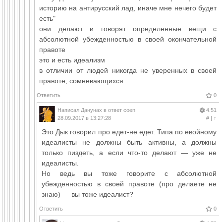
историю на антирусский лад, иначе мне нечего будет
есть"
они делают и говорят определенные вещи с
абсолютной убежденностью в своей окончательной
правоте
это и есть идеализм
в отличии от людей никогда не уверенных в своей
правоте, сомневающихся
Ответить
0
Написал
Данунах
в ответ
coen
4.51
28.09.2017 в 13:27:28
#
|
↑
Это Дык говорил про едет-не едет. Типа по евойному
идеалисты не должны быть активны, а должны
только пиздеть, а если что-то делают — уже не
идеалисты.
Но ведь вы тоже говорите с абсолютной
убежденностью в своей правоте (про делаете не
знаю) — вы тоже идеалист?
Ответить
0