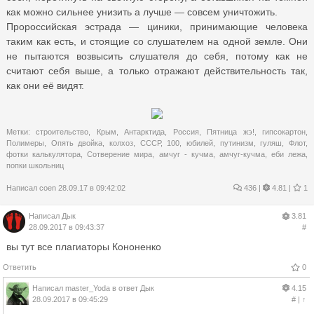
как можно сильнее унизить а лучше — совсем уничтожить.
Пророссийская эстрада — циники, принимающие человека
таким как есть, и стоящие со слушателем на одной земле. Они
не пытаются возвысить слушателя до себя, потому как не
считают себя выше, а только отражают действительность так,
как они её видят.
Метки:
строительство
,
Крым
,
Антарктида
,
Россия
,
Пятница жэ!
,
гипсокартон
,
Полимеры
,
Опять двойка
,
колхоз
,
СССР
,
100
,
юбилей
,
путинизм
,
гуляш
,
Флот
,
фотки калькулятора
,
Сотверение мира
,
амчуг - кучма
,
амчуг-кучма
,
еби лежа
,
попки школьниц
Написал
coen
28.09.17 в 09:42:02
436
|
4.81 |
1
Написал
Дык
3.81
28.09.2017 в 09:43:37
#
вы тут все плагиаторы Кононенко
Ответить
0
Написал
master_Yoda
в ответ
Дык
4.15
28.09.2017 в 09:45:29
#
|
↑