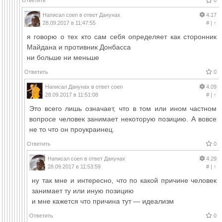
Ответить
0
Написал
coen
в ответ
Данунах
4.17
28.09.2017 в 11:47:55
#
|
↑
я говорю о тех кто сам себя определяет как сторонник
Майдана и противник Донбасса
ни больше ни меньше
Ответить
0
Написал
Данунах
в ответ
coen
4.09
28.09.2017 в 11:51:08
#
|
↑
Это всего лишь означает, что в том или ином частном
вопросе человек занимает некоторую позицию. А вовсе
не то что он проукраинец.
Ответить
0
Написал
coen
в ответ
Данунах
4.29
28.09.2017 в 11:53:59
#
|
↑
ну так мне и интересно, что по какой причине человек
занимает ту или иную позицию
и мне кажется что причина тут — идеализм
Ответить
0