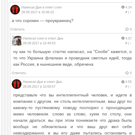
Написал
Дык
в ответ
coen
4.24
28.09.2017 в 10:46:22
#
|
↑
а что сорокин — проукраинец?
Ответить
0
Написал
coen
в ответ
Дык
4.57
28.09.2017 в 10:49:53
#
|
↑
ну как то большую статтю написал, на "Снобе" кажется, о
то что Украина флагман и проводник светлых идей, тогда
как Россия, в нынешнем виде, обречена
Ответить
0
Написал
Дык
в ответ
Дык
4.55
28.09.2017 в 10:59:57
#
|
↑
представьте что вы интеллигентный человек, и идете в
компании с другом. не столь интеллигентным. ваш друг по
какому-то пустяковому поводу поспорил с проходящим
мимо человеком. слово за слово, хуем по столу, они
начали драться. вы при этом понимаете что драка была
вообще не обязательна и что ваш друг вел себя
невоздержанно. и вы его даже пытались остановить и