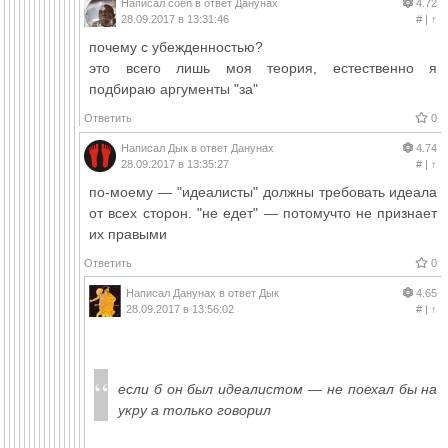
Написал
coen
в ответ
Данунах
4.72
28.09.2017 в 13:31:46
#
|
↑
почему с убежденностью?
это всего лишь моя теория, естественно я
подбираю аргументы "за"
Ответить
0
Написал
Дык
в ответ
Данунах
4.74
28.09.2017 в 13:35:27
#
|
↑
по-моему — "идеалисты" должны требовать идеала
от всех сторон. "не едет" — потомучто не признает
их правыми
Ответить
0
Написал
Данунах
в ответ
Дык
4.65
28.09.2017 в 13:56:02
#
|
↑
если б он был идеалистом — не поехал бы на
укру а только говорил