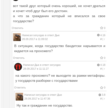
вот такой друг. который очень хороший, не хочет драться
и хочет чтоб друг был его достоин.
а что за гражданин который не вписался за свое
государство?
Ответить
0
Написал
seryogas
в ответ
Дык
4.16
28.09.2017 в 11:09:02
#
|
↑
В ситуации, когда государство бандитски нарывается и
кидается на прохожего?
Ответить
0
Написал
Дык
в ответ
seryogas
4.18
28.09.2017 в 11:11:27
#
|
↑
на какого прохожего? не выходите за рамки метафоры.
у государств разборки с государствами
Ответить
0
Написал
seryogas
в ответ
Дык
3.8
28.09.2017 в 11:47:36
#
|
↑
Ну так и гражданин не государство.