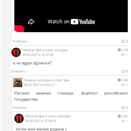
Ответить
0
Написал
Дык
в ответ
seryogas
3.79
28.09.2017 в 11:15:25
#
|
↑
а чо вдруг Щученск?
Ответить
0
Написал
seryogas
в ответ
Дык
4.06
28.09.2017 в 11:51:17
#
|
↑
Русская казачья станица, форпост российского
государства.
Ответить
0
Написал
Дык
в ответ
seryogas
3.61
28.09.2017 в 11:56:41
#
|
↑
почти моя малая родина )