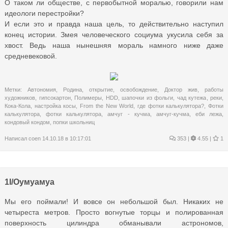
О таком ли обществе, с первобытной моралью, говорили нам
идеологи перестройки?
И если это и правда наша цель, то действительно наступил
конец истории. Змея человеческого социума укусила себя за
хвост. Ведь наша нынешняя мораль намного ниже даже
средневековой.
Метки:
Автономия
,
Родина
,
открытие
,
освобождение
,
Доктор жив
,
работы
художников
,
гипсокартон
,
Полимеры
,
HDD
,
шапочки из фольги
,
чад кутежа
,
реки
,
Кока-Кола
,
настройка косы
,
From the New World
,
где фотки калькулятора?
,
Фотки
калькулятора
,
фотки калькулятора
,
амчуг - кучма
,
амчуг-кучма
,
еби лежа
,
кондовый кондом
,
попки школьниц
Написал
coen
14.10.18 в 10:17:01
353
|
4.55 |
1
1I/Оумуамуа
Мы его поймали! И вовсе он небольшой был. Никаких не
четыреста метров. Просто вогнутые торцы и полированная
поверхность цилиндра обманывали астрономов,