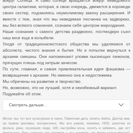
вокруг Солнца. А само солнце вращается вокруг неведомого
центра галактики, которая, в свою очередь, движется в хороводе
своих сестер, подчиняясь неумолимому закону расширения. И
вместе с тем, зная что мы невидимая песчинка на задворках,
мы без всякого сомнения, сознаем себя центром мироздания.
Наше сознание с самого детства раздвоено, постмодерн съел
наш мозг еще в колыбели.
Уходя от традиционалистского общества мы удаляемся от
абсолюта, чистого знания и бытия. Но и попытки вернуться к
архаике смешны. Они напоминают уловки лысеющих пижонов,
прячущих плешь под хитрым зачесом.
По сути, главная, и самая привлекательная идея фашизма —
возвращение к архаике. Но именно она и недостижима.
Мы обречены на развитие и творчество.
Но, возможно, это не лучший, хотя и неизбежный вариант.
Подумайте об этом.
Смотреть дальше…
Метки:
мы тут все культурные в говно
,
Памятная дата
,
пилить бабло
,
Доктор жив
,
на правах рекламы
,
воскресенье
,
Мы все умрем
,
мимими
,
HDD
,
шапочки из
фольги
,
реки
,
охуевшие люди
,
100
,
настройка косы
,
косить и забивать
,
дас ист
фантастиш
,
Ежи
,
санкции
,
что сможете — вы сможете
,
где фотки калькулятора?
,