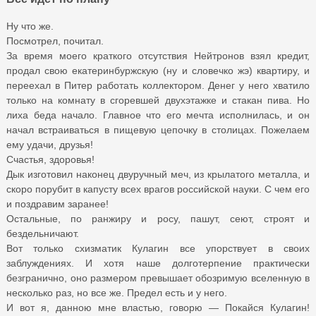
Ну что же.
Посмотрел, почитал.
За время моего краткого отсутствия Нейтронов взял кредит,
продал свою екатеринбуржскую (ну и словечко жэ) квартиру, и
переехал в Питер работать коллектором. Денег у него хватило
только на комнату в сгоревшей двухэтажке и стакан пива. Но
лиха беда начало. Главное что его мечта исполнилась, и он
начал встраиваться в пищевую цепочку в столицах. Пожелаем
ему удачи, друзья!
Счастья, здоровья!
Дык изготовил наконец двуручный меч, из крылатого металла, и
скоро порубит в капусту всех врагов российской науки. С чем его
и поздравим заранее!
Остальные, по ранжиру и росу, пашут, сеют, строят и
бездельничают.
Вот только схизматик Кулагин все упорствует в своих
заблуждениях. И хотя наше долготерпение практически
безгранично, оно размером превышает обозримую вселенную в
несколько раз, но все же. Предел есть и у него.
И вот я, данною мне властью, говорю — Покайся Кулагин!