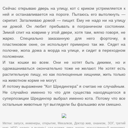
Сейчас открываю дверь на улицу, кот с криком устремляется к
ней и останавливается на пороге. Пытаюсь его вытолкнуть —
скрипит. Заталкиваю домой — пищит. Ему не надо ни на улицу
ни домой. Он любит пребывать в пограничном состоянии.
Зимой спит на коврике у этой двери, хотя там, мягко говоря, не
жарко. Специально заказанную для него форточку, в
пластиковом окне, он использует примерно так же. Сядет на
полочке, жопа дома а морда на улице, и сидит в переходном
положении.
И так кошки во всем. Они не хотят быть дикими, но и
одомашниваться окончательно тоже не желают. Не хотят есть
растительную пищу, но как полноценные хищники, жить только
на животном корме не могут.
И потому выражение "Кот Шредингера" я считаю не случайным.
Не случайно именно то что для существа находящегося в
суперпозиции Шредингер выбрал именно кота. Потому что все
остальные животные тут выглядели бы фальшиво или смешно.
Метки:
запуск
,
инженеры
,
открытие
,
Михалков
,
Доктор жив
,
онанизм
,
ЗОГ
,
третий
мир
,
HDD
,
налить и выпить!
,
чад кутежа
,
реки
,
матан
,
искусственный интеллект
,