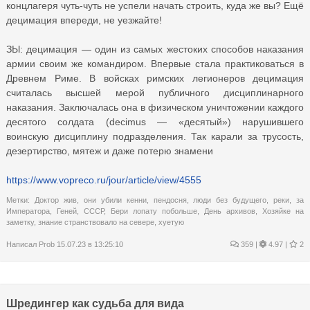
концлагеря чуть-чуть не успели начать строить, куда же вы? Ещё
децимация впереди, не уезжайте!
ЗЫ: децимация — один из самых жестоких способов наказания
армии своим же командиром. Впервые стала практиковаться в
Древнем Риме. В войсках римских легионеров децимация
считалась высшей мерой публичного дисциплинарного
наказания. Заключалась она в физическом уничтожении каждого
десятого солдата (decimus — «десятый») нарушившего
воинскую дисциплину подразделения. Так карали за трусость,
дезертирство, мятеж и даже потерю знамени
https://www.vopreco.ru/jour/article/view/4555
Метки:
Доктор жив
,
они убили кенни
,
пендосня
,
люди без будущего
,
реки
,
за
Императора
,
Геней
,
СССР
,
Бери лопату побольше
,
День архивов
,
Хозяйке на
заметку
,
знание странствовало на севере
,
хуетую
Написал
Prob
15.07.23 в 13:25:10
359
|
4.97 |
2
Шредингер как судьба для вида