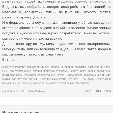
развиваться нашей экономике, машиностроению в частности.
Ведь в металлообрабатывающем цехе работяга без знаний по
математике, геометрии, химии да и физики отчасти, может,
разве что стружку убирать.
И о формальности обучения. Да, нынешние учебные заведения
скорее комбинаты по выдаче знаний населению. Качественный
продукт, в нужном объеме, в руки потребителю. А как вы хотели.
макаренок у меня на вас на всех нет.
Да и страна другая, мультикультурализм с постмодернизмом.
Иной учитель, или учительница там, дай им волю, такое добро в
массы понесут, за головы схватитесь.
Вот так.
Метки:
география
,
Михалков
,
пилить бабло
,
на правах рекламы
,
развитие
,
пиздец
,
HDD
,
они убили кенни
,
биочип
,
шапочки из фольги
,
колхоз
,
реки
,
через
,
водка
,
уха
,
настройка косы
,
электронное влагалище
,
метка
,
Бородинское сражение
,
а вот нету
меток
,
дас ист фантастиш
,
From the New World
,
что нет — вы правы
,
крестом и
мечом!
,
амчуг - кучма
,
что тут еще сказать?
,
еби лежа
,
капитализм
Написал
coen
18.07.16 в 15:47:47
261
|
4.5 |
6
Все идет по плану