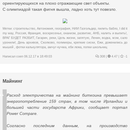
ориентирующихся на плохо отражающие свет объекты.
С олимпиадой такая фигня вышла, ладно хоть тут повезло.
Метки:
строительство
,
Автономия
,
география
,
НИИ Газгольдер
,
пилить бабло
,
I did it
my way
,
Россия
,
Франция
,
воскресенье
,
онанизм
,
развитие
,
АНБ
,
налить и выпить!
,
ВРАГ БУДЕТ РАЗБИТ
,
Гагарин
,
реки
,
Цель жизни
,
запятую
,
Ленин
,
водка
,
мэм
,
сало
уронили!
,
День архивов
,
Сколково
,
полимеры
,
крепкие сиски
,
Ежи
,
доженились до
мышей
,
фотки калькулятора
,
амчуг-кучма
,
еби лежа
,
попки школьниц
Написал
coen
06.12.17 в 18:49:03
308
|
4.47 |
-1
Майнинг
Расход электричества на майнинг биткоина превышает
энергопотребление 159 стран, в том числе Ирландии и
большей части государств Африки, сообщает портал
Power Compare.
Согласно последним данным, на производство