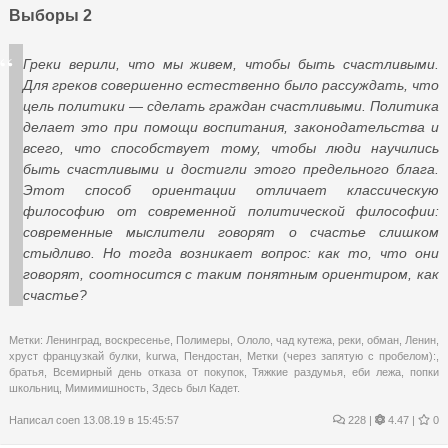
Выборы 2
Греки верили, что мы живем, чтобы быть счастливыми.
Для греков совершенно естественно было рассуждать, что
цель политики — сделать граждан счастливыми. Политика
делает это при помощи воспитания, законодательства и
всего, что способствует тому, чтобы люди научились
быть счастливыми и достигли этого предельного блага.
Этот способ ориентации отличает классическую
философию от современной политической философии:
современные мыслители говорят о счастье слишком
стыдливо. Но тогда возникает вопрос: как то, что они
говорят, соотносится с таким понятным ориентиром, как
счастье?
Метки:
Ленинград
,
воскресенье
,
Полимеры
,
Ололо
,
чад кутежа
,
реки
,
обман
,
Ленин
,
хруст французкай булки
,
kurwa
,
Пендостан
,
Метки (через запятую с пробелом):
,
братья
,
Всемирный день отказа от покупок
,
Тяжкие раздумья
,
еби лежа
,
попки
школьниц
,
Мимимишность
,
Здесь был Кадет.
Написал
coen
13.08.19 в 15:45:57
228
|
4.47 |
0