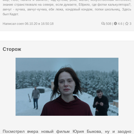
знание странствовало на севере
,
если думаете
,
Ебрило
,
где фотки калькулятора?
,
амчуг - кучма
,
амчуг-кучма
,
еби лежа
,
кондовый кондом
,
попки школьниц
,
Здесь
был Кадет.
Написал
coen
06.10.20 в 16:50:18
508
|
4.6 |
3
Сторож
Посмотрел вчера новый фильм Юрия Быкова, ну и заодно