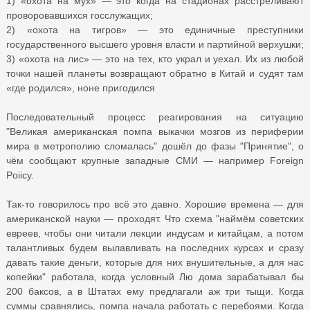
1) «охота на мух» — это когда на стадионах расстреливают
проворовавшихся госслужащих;
2) «охота на тигров» — это единичные преступники
государственного высшего уровня власти и партийной верхушки;
3) «охота на лис» — это на тех, кто украл и уехал. Их из любой
точки нашей планеты возвращают обратно в Китай и судят там
«где родился», ноне пригодился
Последовательный процесс реагирования на ситуацию
"Великая американская помпа выкачки мозгов из периферии
мира в метрополию сломалась" дошёл до фазы "Принятие", о
чём сообщают крупные западные СМИ — например Foreign
Poiicy.
Так-то говорилось про всё это давно. Хорошие времена — для
американской науки — проходят. Что схема "наймём советских
евреев, чтобы они читали лекции индусам и китайцам, а потом
талантливых будем вылавливать на последних курсах и сразу
давать такие деньги, которые для них внушительные, а для нас
копейки" работала, когда условный Лю дома зарабатывал бы
200 баксов, а в Штатах ему предлагали аж три тыщи. Когда
суммы сравнялись, помпа начала работать с перебоями. Когда