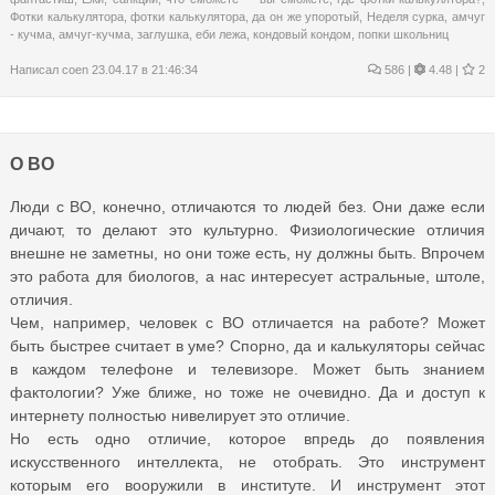
Фотки калькулятора
,
фотки калькулятора
,
да он же упоротый
,
Неделя сурка
,
амчуг
- кучма
,
амчуг-кучма
,
заглушка
,
еби лежа
,
кондовый кондом
,
попки школьниц
Написал
coen
23.04.17 в 21:46:34
586
|
4.48 |
2
О ВО
Люди с ВО, конечно, отличаются то людей без. Они даже если
дичают, то делают это культурно. Физиологические отличия
внешне не заметны, но они тоже есть, ну должны быть. Впрочем
это работа для биологов, а нас интересует астральные, штоле,
отличия.
Чем, например, человек с ВО отличается на работе? Может
быть быстрее считает в уме? Спорно, да и калькуляторы сейчас
в каждом телефоне и телевизоре. Может быть знанием
фактологии? Уже ближе, но тоже не очевидно. Да и доступ к
интернету полностью нивелирует это отличие.
Но есть одно отличие, которое впредь до появления
искусственного интеллекта, не отобрать. Это инструмент
которым его вооружили в институте. И инструмент этот