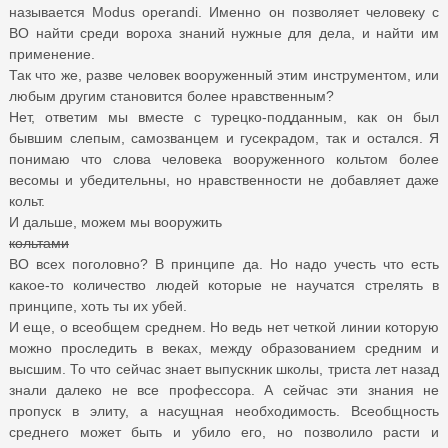
называется Modus operandi. Именно он позволяет человеку с
ВО найти среди вороха знаний нужные для дела, и найти им
применение.
Так что же, разве человек вооруженный этим инструментом, или
любым другим становится более нравственным?
Нет, ответим мы вместе с турецко-подданным, как он был
бывшим слепым, самозванцем и гусекрадом, так и остался. Я
понимаю что слова человека вооруженного кольтом более
весомы и убедительны, но нравственности не добавляет даже
кольт.
И дальше, можем мы вооружить
кольтами
ВО всех поголовно? В принципе да. Но надо учесть что есть
какое-то количество людей которые не научатся стрелять в
принципе, хоть ты их убей.
И еще, о всеобщем среднем. Но ведь нет четкой линии которую
можно проследить в веках, между образованием средним и
высшим. То что сейчас знает выпускник школы, триста лет назад
знали далеко не все профессора. А сейчас эти знания не
пропуск в элиту, а насущная необходимость. Всеобщность
среднего может быть и убило его, но позволило расти и