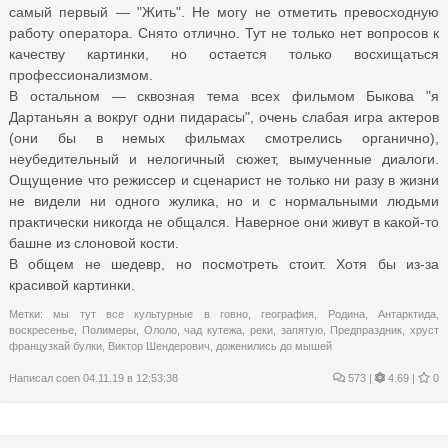
самый первый — "Жить". Не могу не отметить превосходную
работу оператора. Снято отлично. Тут не только нет вопросов к
качеству картинки, но остается только восхищаться
профессионализмом.
В остальном — сквозная тема всех фильмом Быкова "я
Дартаньян а вокруг одни пидарасы", очень слабая игра актеров
(они бы в немых фильмах смотрелись органично),
неубедительный и нелогичный сюжет, вымученные диалоги.
Ощущение что режиссер и сценарист не только ни разу в жизни
не видели ни одного жулика, но и с нормальными людьми
практически никогда не общался. Наверное они живут в какой-то
башне из слоновой кости.
В общем не шедевр, но посмотреть стоит. Хотя бы из-за
красивой картинки.
Метки:
мы тут все культурные в говно
,
география
,
Родина
,
Антарктида
,
воскресенье
,
Полимеры
,
Ололо
,
чад кутежа
,
реки
,
запятую
,
Предпраздник
,
хруст
французкай булки
,
Виктор Шендерович
,
доженились до мышей
Написал
coen
04.11.19 в 12:53:38
573
|
4.69 |
0