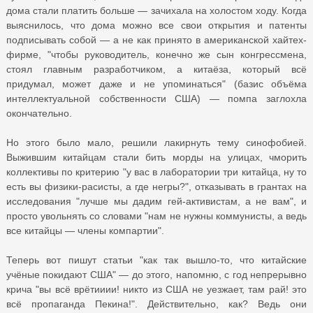
дома стали платить больше — зачихала на холостом ходу. Когда
выяснилось, что дома можно все свои открытия и патенты
подписывать собой — а не как принято в американской хайтех-
фирме, "чтобы руководитель, конечно же сын конгрессмена,
стоял главным разработчиком, а китаёза, который всё
придумал, может даже и не упоминаться" (базис объёма
интеллектуальной собственности США) — помпа заглохла
окончательно.
Но этого было мало, решили лакирнуть тему синофобией.
Выжившим китайцам стали бить морды на улицах, чморить
коллективы по критерию "у вас в лаборатории три китайца, ну то
есть вы физики-расисты, а где негры?", отказывать в грантах на
исследования "лучше мы дадим гей-активистам, а не вам", и
просто увольнять со словами "нам не нужны коммунисты, а ведь
все китайцы — члены компартии".
Теперь вот пишут статьи "как так вышло-то, что китайские
учёные покидают США" — до этого, напомню, с год непрерывно
крича "вы всё врётииии! никто из США не уезжает, там рай! это
всё пропаганда Пекина!". Действительно, как? Ведь они