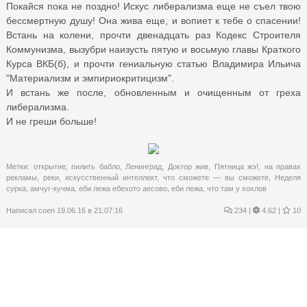
Покайся пока не поздно! Искус либерализма еще не съел твою
бессмертную душу! Она жива еще, и вопиет к тебе о спасении!
Встань на колени, прочти двенадцать раз Кодекс Строителя
Коммунизма, вызубри наизусть пятую и восьмую главы Краткого
Курса ВКБ(б), и прочти гениальную статью Владимира Ильича
"Материализм и эмпириокритицизм".
И встань же после, обновленным и очищенным от греха
либерализма.
И не греши больше!
Метки:
открытие
,
пилить бабло
,
Ленинград
,
Доктор жив
,
Пятница жэ!
,
на правах
рекламы
,
реки
,
искусственный интеллект
,
что сможете — вы сможете
,
Неделя
сурка
,
амчуг-кучма
,
еби лежа ебехото аесово
,
еби лежа
,
что там у хохлов
Написал
coen
19.06.16 в 21:07:16
234
|
4.62 |
10
Набитый дурак (русска народна скасска)...
Жил-был старик со старухой, имели при себе одного сына, и то