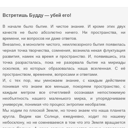
Встретишь Будду — убей его!
В начале было бытие. И чистое знание. И кроме этих двух
качеств не было абсолютно ничего. Ни пространства, ни
времени, ни вопросов ни даже ответов.
Внезапно, в монолите чистого, неиллюзорного бытия появилась
черная точка творчества, сомнения, возникла некая флуктуация
развития, намек на время и пространство. И, появившись, эта
точка разрасталась, пока не разорвала бытие на мириады
осколков, из которых образовалась наша вселенная. С её
пространством, временем, вопросами и ответами.
И, с тех пор, мы умножаем знание, с каждым действием
понимая что знаем все меньше, покоряем пространство, с
каждым метром все отчетливей осознавая непостижимую
необъятность нашего маленького мирка, и упорядочиваем
универсум, понимая что процесс энтропии необратим.
Мы ходим по плоской Земле, но точно знаем что наша планета
кругла. Видим как Солнце, ежедневно, ходит по нашему
небосклону, но не сомневаемся в том что это Земля вращается