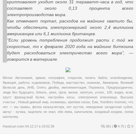
криптовалют уходит около 31 тераватт-часа в год, что
составляет около 0,13 процента всего
электропроизводства мира.
Как отмечает портал, расходов на майнинг хватило бы,
чтобы обеспечить электроэнергией около 2,4 миллиона
американцев или 6,1 миллиона британцев.
"Если уровень потребления продолжит расти с той же
скоростью, то к февралю 2020 года на майнинг биткоина
будет расходоваться электричество всего мира", —
говорится в материале.
Метки:
Автономия
,
армия
,
география
,
открытие
,
пилить бабло
,
освобождение
,
Франция
,
работы художников
,
Победа
,
мастерство
,
онанизм
,
Авиапром
,
Великий
Велесов день
,
АНБ
,
Опять двойка
,
имплементация
,
Перемога
,
Предпразднично
,
люди без будущего
,
блеать
,
реки
,
Цель жизни
,
запятую
,
успех
,
100
,
водка
,
мэм
,
хруст французкай булки
,
настройка косы
,
электронное влагалище
,
Высшее
счастье
,
Новый дивный мир
,
полимеры
,
крепкие сиски
,
Ежи
,
Yoshihiro Inomoto
,
что
нет — вы правы
,
фотки калькулятора
,
нет кустов
,
неведомая загадочная хуйня
,
амчуг - кучма
,
зацепило не знал
,
еби лежа
,
капитализм
,
кондовый кондом
,
попки
школьниц
Написал
coen
04.12.17 в 19:52:36
381
|
4.75 |
0