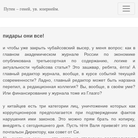
Путен – геней, ув. юзернейм.
пидары они все!
и чтобы уже закрыть чубайсовский высер, у меня вопрос: как в
главном академическом журнале России по экономике
опубликована третьесортная по содержанию, логике и
актуальности чубайсова статья? Это зашквар, ребята, ёпта! А
главный редактор журнала, вообще, в курсе событий текущей
современности? Ладно, главный редактор может быть нарзана
перепил, а редакционная коллегия? Вы, вообще, в своём уме?
Или финансирование у журнала тоже из Глазго?
у китайцев есть три категории лиц, уничтожение которых как
коррупционеров предполагается при подтверждении фактов
нарушения ими законов. Это можно прям брать по копирку,
внедрять с сегодняшнего дня. Пусть тётя Валя привезёт это как
почтальон Директору, как совет от Си.