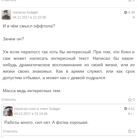
Ответить
0
Написал
Kulagin
4.39
04.12.2017 в 21:10:38
#
И в чём смысл оффтопа?
Зачем он?
Уж если перепост, так хоть бы интересный. При том, что Коен и
сам может написать интересный текст. Написал бы какое-
нибудь драматическое воспоминание из своей жизни, или из
жизни своих знакомых. Как в армии служил, или как срок
допустим отбывал, а может как с девкой подрался.
Масса ведь интересных тем.
Ответить
0
Написал
coen
в ответ
Kulagin
4.01
04.12.2017 в 21:14:46
#
|
↑
Работы много, сил нет. А фотка хорошая.
Ответить
0