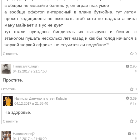
в общем не мешайте баянисту, он играет как умеет
а вообще оффтоп интересный в плане буткойна. тут летом
просят кндициоены не включать чтоб сети не падали а пипл
ману майнает и в ус не дует
тут стали пуиндосы биодизель из кыкырузы и безнин с
этанолом пушать несколько лет назад и как бы голод начался в
жаркой жаркой африке. не случится ли подобное?
Ответить
0
Написал
Kulagin
2.95
04.12.2017 в 21:17:53
#
Простите.
Ответить
0
Написал
Данунах
в ответ
Kulagin
3.39
04.12.2017 в 21:36:40
#
|
↑
На здоровье.
Ответить
0
Написал
tenj2
4.4
04.12.2017 в 21:40:29
#