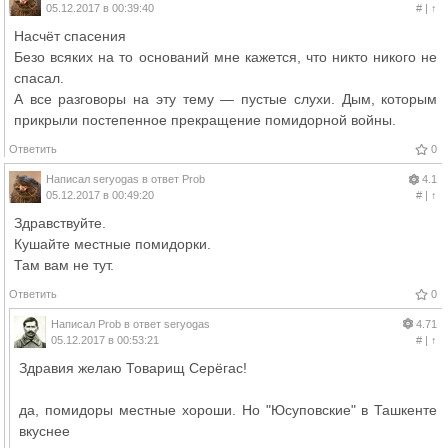
05.12.2017 в 00:39:40
#
|
↑
Насчёт спасения
Безо всяких на то оснований мне кажется, что никто никого не
спасал.
А все разговоры на эту тему — пустые слухи. Дым, которым
прикрыли постепенное прекращение помидорной войны.
Ответить
0
Написал
seryogas
в ответ
Prob
4.1
05.12.2017 в 00:49:20
#
|
↑
Здравствуйте.
Кушайте местные помидорки.
Там вам не тут.
Ответить
0
Написал
Prob
в ответ
seryogas
4.71
05.12.2017 в 00:53:21
#
|
↑
Здравия желаю Товарищ Серёгас!
да, помидоры местные хороши. Но "Юсуповские" в Ташкенте
вкуснее