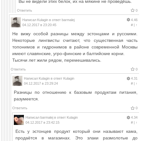
Вы не видели этих белок, их на мякине не проведёшь.
Ответить
0
Написал
Kulagin
в ответ
barmalej
4.46
04.12.2017 в 23:20:45
#
|
↑
Не вижу особой разницы между эстонцами и русскими.
Некоторые лингвисты считают, что существенная часть
топонимов и гидронимов в районе современной Москвы
имеют славянские, угро-финские и балтийские корни.
Тысячи лет жили рядом, перемешивались.
Ответить
0
Написал
Kulagin
в ответ
Kulagin
4.31
04.12.2017 в 23:29:24
#
|
↑
Разницы по отношению к базовым продуктам питания,
разумеется.
Ответить
0
Написал
barmalej
в ответ
Kulagin
4.34
04.12.2017 в 23:42:15
#
|
↑
Есть у эстонцев продукт который они называют кама,
продаётся в магазинах. Это злаки размолотые до