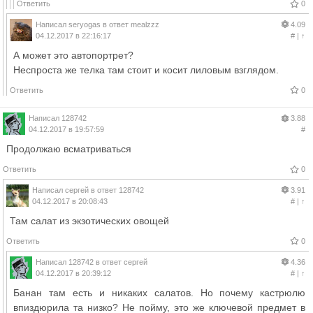
Ответить
0
Написал
seryogas
в ответ
mealzzz
4.09
04.12.2017 в 22:16:17
#
|
↑
А может это автопортрет?
Неспроста же телка там стоит и косит лиловым взглядом.
Ответить
0
Написал
128742
3.88
04.12.2017 в 19:57:59
#
Продолжаю всматриваться
Ответить
0
Написал
сергей
в ответ
128742
3.91
04.12.2017 в 20:08:43
#
|
↑
Там салат из экзотических овощей
Ответить
0
Написал
128742
в ответ
сергей
4.36
04.12.2017 в 20:39:12
#
|
↑
Банан там есть и никаких салатов. Но почему кастрюлю
впиздюрила та низко? Не пойму, это же ключевой предмет в