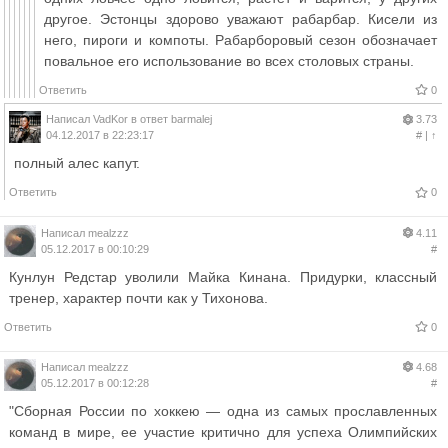
другое. Эстонцы здорово уважают рабарбар. Кисели из
него, пироги и компоты. Рабарборовый сезон обозначает
повальное его использование во всех столовых страны.
Ответить
0
Написал
VadKor
в ответ
barmalej
3.73
04.12.2017 в 22:23:17
#
|
↑
полный алес капут.
Ответить
0
Написал
mealzzz
4.11
05.12.2017 в 00:10:29
#
Кунлун Редстар уволили Майка Кинана. Придурки, классный
тренер, характер почти как у Тихонова.
Ответить
0
Написал
mealzzz
4.68
05.12.2017 в 00:12:28
#
"Сборная России по хоккею — одна из самых прославленных
команд в мире, ее участие критично для успеха Олимпийских