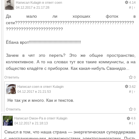
Написал
Kulagin
в ответ
coen
4.14
04.12.2017 в 21:17:28
#
|
↑
Да мало ли хороших фоток в
сети????????????????????????????????????????????????
???????????????????????
Ёбана врот!!!!!!!!!!!!!!!!!!!!!!!!!!!!!!!!!!!!!!!!!!
Зачем в чят это переть? Это же общее пространство,
коллективное. А то на словах тут все такие коммунисты, а на
общество кладёте с прибором. Как какая-нибуть Сванидзэ...
Ответить
0
Написал
coen
в ответ
Kulagin
3.62
04.12.2017 в 21:21:53
#
|
↑
Не так уж и много. Как и текстов.
Ответить
0
Написал
Омон-Ра
в ответ
Kulagin
4.6
04.12.2017 в 21:18:13
#
|
↑
Смысл в том, что наша страна — энергетическая супердержава
с неограниченными возможностями электроэнергетики. Пусть