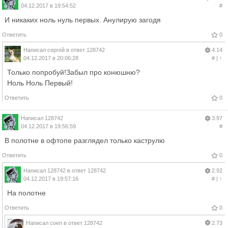
04.12.2017 в 19:54:52
#
И никаких ноль нуль первых. Анулирую загодя
Ответить
0
Написал
сергей
в ответ
128742
4.14
04.12.2017 в 20:06:28
#
|
↑
Только попробуй!Забыл про конюшню?
Ноль Ноль Первый!
Ответить
0
Написал
128742
3.97
04.12.2017 в 19:56:59
#
В полотне в офтопе разглядел только каструлю
Ответить
0
Написал
128742
в ответ
128742
2.92
04.12.2017 в 19:57:16
#
|
↑
На полотне
Ответить
0
Написал
coen
в ответ
128742
2.73