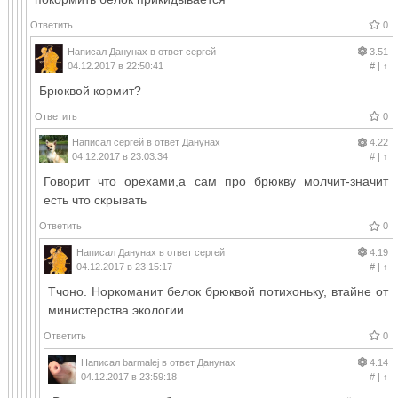
Ответить
0
Написал
Данунах
в ответ
сергей
3.51
04.12.2017 в 22:50:41
#
|
↑
Брюквой кормит?
Ответить
0
Написал
сергей
в ответ
Данунах
4.22
04.12.2017 в 23:03:34
#
|
↑
Говорит что орехами,а сам про брюкву молчит-значит
есть что скрывать
Ответить
0
Написал
Данунах
в ответ
сергей
4.19
04.12.2017 в 23:15:17
#
|
↑
Тчоно. Норкоманит белок брюквой потихоньку, втайне от
министерства экологии.
Ответить
0
Написал
barmalej
в ответ
Данунах
4.14
04.12.2017 в 23:59:18
#
|
↑