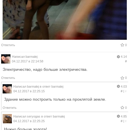
Ответить
0
Написал
barmalej
4.14
04.12.2017 в 22:14:58
#
Электричество, надо больше электричества.
Ответить
0
Написал
barmalej
в ответ
barmalej
4.03
04.12.2017 в 22:25:15
#
|
↑
Здание можно построить только на проклятой земле.
Ответить
0
Написал
seryogas
в ответ
barmalej
4.85
04.12.2017 в 22:25:25
#
|
↑
Нужно больше золота!