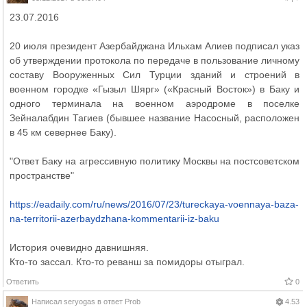
23.07.2016
20 июля президент Азербайджана Ильхам Алиев подписал указ
об утверждении протокола по передаче в пользование личному
составу Вооруженных Сил Турции зданий и строений в
военном городке «Гызыл Шярг» («Красный Восток») в Баку и
одного терминала на военном аэродроме в поселке
Зейналабдин Тагиев (бывшее название Насосный, расположен
в 45 км севернее Баку).
"Ответ Баку на агрессивную политику Москвы на постсоветском
пространстве"
https://eadaily.com/ru/news/2016/07/23/tureckaya-voennaya-baza-
na-territorii-azerbaydzhana-kommentarii-iz-baku
История очевидно давнишняя.
Кто-то зассал. Кто-то реванш за помидоры отыграл.
Ответить
0
Написал
seryogas
в ответ
Prob
4.53