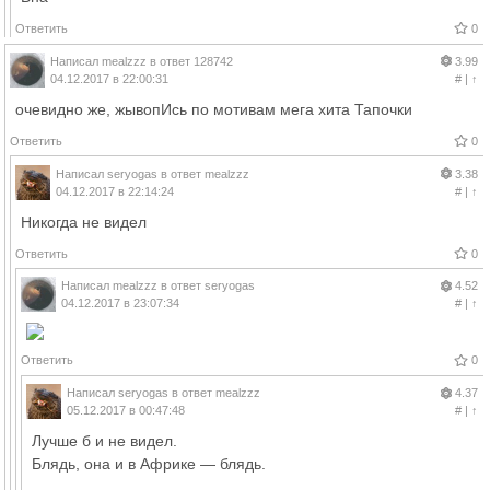
Ответить
0
Написал
mealzzz
в ответ
128742
3.99
04.12.2017 в 22:00:31
#
|
↑
очевидно же, жывопИсь по мотивам мега хита Тапочки
Ответить
0
Написал
seryogas
в ответ
mealzzz
3.38
04.12.2017 в 22:14:24
#
|
↑
Никогда не видел
Ответить
0
Написал
mealzzz
в ответ
seryogas
4.52
04.12.2017 в 23:07:34
#
|
↑
Ответить
0
Написал
seryogas
в ответ
mealzzz
4.37
05.12.2017 в 00:47:48
#
|
↑
Лучше б и не видел.
Блядь, она и в Африке — блядь.