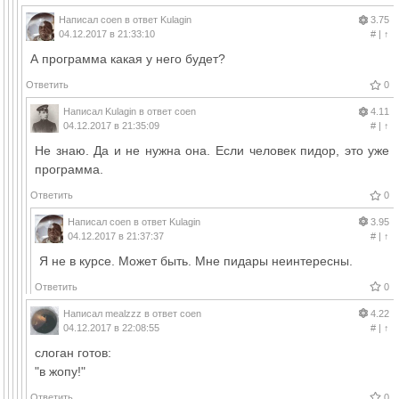
Написал
coen
в ответ
Kulagin
3.75
04.12.2017 в 21:33:10
#
|
↑
А программа какая у него будет?
Ответить
0
Написал
Kulagin
в ответ
coen
4.11
04.12.2017 в 21:35:09
#
|
↑
Не знаю. Да и не нужна она. Если человек пидор, это уже
программа.
Ответить
0
Написал
coen
в ответ
Kulagin
3.95
04.12.2017 в 21:37:37
#
|
↑
Я не в курсе. Может быть. Мне пидары неинтересны.
Ответить
0
Написал
mealzzz
в ответ
coen
4.22
04.12.2017 в 22:08:55
#
|
↑
слоган готов:
"в жопу!"
Ответить
0