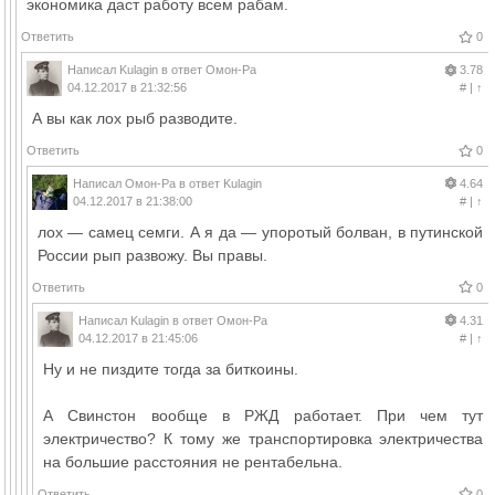
экономика даст работу всем рабам.
Ответить
0
Написал
Kulagin
в ответ
Омон-Ра
3.78
04.12.2017 в 21:32:56
#
|
↑
А вы как лох рыб разводите.
Ответить
0
Написал
Омон-Ра
в ответ
Kulagin
4.64
04.12.2017 в 21:38:00
#
|
↑
лох — самец семги. А я да — упоротый болван, в путинской
России рып развожу. Вы правы.
Ответить
0
Написал
Kulagin
в ответ
Омон-Ра
4.31
04.12.2017 в 21:45:06
#
|
↑
Ну и не пиздите тогда за биткоины.
А Свинстон вообще в РЖД работает. При чем тут
электричество? К тому же транспортировка электричества
на большие расстояния не рентабельна.
Ответить
0