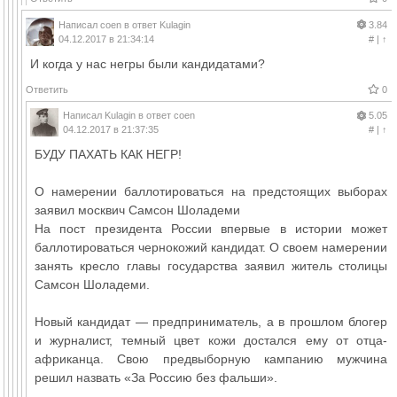
Написал
coen
в ответ
Kulagin
3.84
04.12.2017 в 21:34:14
#
|
↑
И когда у нас негры были кандидатами?
Ответить
0
Написал
Kulagin
в ответ
coen
5.05
04.12.2017 в 21:37:35
#
|
↑
БУДУ ПАХАТЬ КАК НЕГР!
О намерении баллотироваться на предстоящих выборах
заявил москвич Самсон Шоладеми
На пост президента России впервые в истории может
баллотироваться чернокожий кандидат. О своем намерении
занять кресло главы государства заявил житель столицы
Самсон Шоладеми.
Новый кандидат — предприниматель, а в прошлом блогер
и журналист, темный цвет кожи достался ему от отца-
африканца. Свою предвыборную кампанию мужчина
решил назвать «За Россию без фальши».