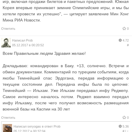
игр, включая продажи билетов и пакетных предложений. Южная
Корея впервые принимает зимние Олимпийские игры, и мы бы
хотели провести их успешно", — цитирует заявление Мин Хонг
Мина РИА Новости.
Ответить
0
Написал
Prob
4.72
05.12.2017 в 00:20:52
#
Всем Правильным людям Здравия желаю!
Докладываю: командирован в Баку. +13, солнечно. Встречи и
обмен документами. Комментарий по турецким событиям, когда
якобы Темнейший спас Эрдогана, передав информацию о
текущем состоянии дел. Передача инфы была по цепочке:
Темнейший — Ильхам. Уже Ильхам передавал инфу Реджепу.
Самое интересно началось потом. Реджеп взаимно передал
инфу Ильхаму, после чего получил возможность размещения
военной базы на Каспии на 30 лет
Ответить
0
Написал
seryogas
в ответ
Prob
5.36
05.12.2017 в 00:37:04
#
|
↑