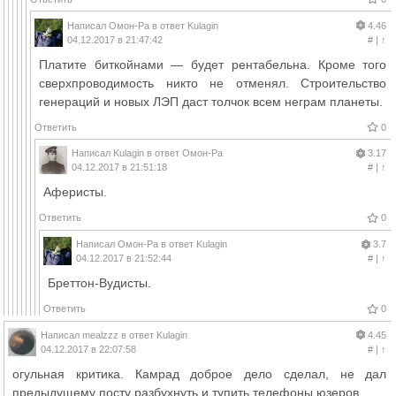
Написал
Омон-Ра
в ответ
Kulagin
4.46
04.12.2017 в 21:47:42
#
|
↑
Платите биткойнами — будет рентабельна. Кроме того
сверхпроводимость никто не отменял. Строительство
генераций и новых ЛЭП даст толчок всем неграм планеты.
Ответить
0
Написал
Kulagin
в ответ
Омон-Ра
3.17
04.12.2017 в 21:51:18
#
|
↑
Аферисты.
Ответить
0
Написал
Омон-Ра
в ответ
Kulagin
3.7
04.12.2017 в 21:52:44
#
|
↑
Бреттон-Вудисты.
Ответить
0
Написал
mealzzz
в ответ
Kulagin
4.45
04.12.2017 в 22:07:58
#
|
↑
огульная критика. Камрад доброе дело сделал, не дал
предыдущему посту разбухнуть и тупить телефоны юзеров.