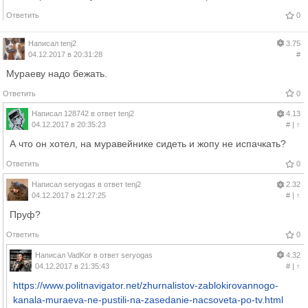
Ответить
0
Написал
tenj2
3.75
04.12.2017 в 20:31:28
#
Мураеву надо бежать.
Ответить
0
Написал
128742
в ответ
tenj2
4.13
04.12.2017 в 20:35:23
#
|
↑
А что он хотел, на муравейнике сидеть и жопу не испачкать?
Ответить
0
Написал
seryogas
в ответ
tenj2
2.32
04.12.2017 в 21:27:25
#
|
↑
Пруф?
Ответить
0
Написал
VadKor
в ответ
seryogas
4.32
04.12.2017 в 21:35:43
#
|
↑
https://www.politnavigator.net/zhurnalistov-zablokirovannogo-
kanala-muraeva-ne-pustili-na-zasedanie-nacsoveta-po-tv.html