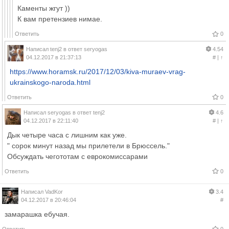
Каменты жгут ))
К вам претензиев нимае.
Ответить
0
Написал
tenj2
в ответ
seryogas
4.54
04.12.2017 в 21:37:13
#
|
↑
https://www.horamsk.ru/2017/12/03/kiva-muraev-vrag-
ukrainskogo-naroda.html
Ответить
0
Написал
seryogas
в ответ
tenj2
4.6
04.12.2017 в 22:11:40
#
|
↑
Дык четыре часа с лишним как уже.
" сорок минут назад мы прилетели в Брюссель."
Обсуждать чегототам с еврокомиссарами
Ответить
0
Написал
VadKor
3.4
04.12.2017 в 20:46:04
#
замарашка ебучая.