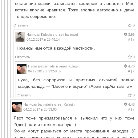
состояния манки, заливается кефиром и лопается. Мне
кстати вполне нравится. Тоже вполне автохонно и даже
теперь современно.
Ответить
0
Написал
Kulagin
в ответ
barmalej
3.98
04.12.2017 в 23:48:14
#
|
↑
Нюансы имеются в каждой местности.
Ответить
0
Написал
barmalej
в ответ
Kulagin
4.76
04.12.2017 в 23:58:02
#
|
↑
нуда, без сюрпризов и приятных открытий только
макдональдс — "Весело и вкусно" тАрам тарАм там там.
Ответить
0
Написал
barmalej
в ответ
Kulagin
4.48
04.12.2017 в 23:33:05
#
|
↑
Явот тоже присматривался и выяснил что у них тоже
2(две) ноги и столько же рук. :)
Кухни могут разниться от места проживания народов. У
одних ловчее одно ловится, растёт и варится, у других