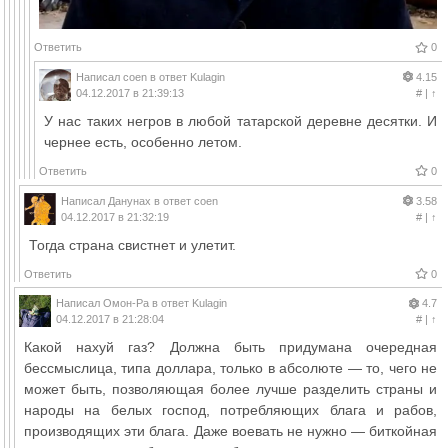
Ответить
0
Написал
coen
в ответ
Kulagin
4.15
04.12.2017 в 21:39:13
#
|
↑
У нас таких негров в любой татарской деревне десятки. И
чернее есть, особенно летом.
Ответить
0
Написал
Данунах
в ответ
coen
3.58
04.12.2017 в 21:32:19
#
|
↑
Тогда страна свистнет и улетит.
Ответить
0
Написал
Омон-Ра
в ответ
Kulagin
4.7
04.12.2017 в 21:28:04
#
|
↑
Какой нахуй газ? Должна быть придумана очередная
бессмыслица, типа доллара, только в абсолюте — то, чего не
может быть, позволяющая более лучше разделить страны и
народы на белых господ, потребляющих блага и рабов,
производящих эти блага. Даже воевать не нужно — биткойная