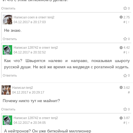
Ответить
0
Написал
coen
в ответ
tenj2
2.75
04.12.2017 в 20:17:03
#
|
↑
Не знаю.
Ответить
0
Написал
128742
в ответ
tenj2
4.42
04.12.2017 в 20:32:52
#
|
↑
Как что? Швырятся налево и направо, показывая шыроту
русской души. Не всё же время на медведя с рогатиной ходить.
Ответить
0
Написал
tenj2
3.62
04.12.2017 в 20:29:17
#
Почему никто тут не майнит?
Ответить
0
Написал
128742
в ответ
tenj2
3.87
04.12.2017 в 20:34:05
#
|
↑
А нейтронов? Он уже биткойный миллионер