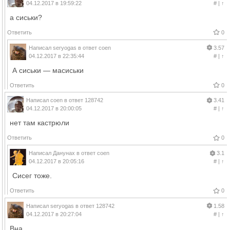
04.12.2017 в 19:59:22
#
|
↑
а сиськи?
Ответить
0
Написал
seryogas
в ответ
coen
3.57
04.12.2017 в 22:35:44
#
|
↑
А сиськи — масиськи
Ответить
0
Написал
coen
в ответ
128742
3.41
04.12.2017 в 20:00:05
#
|
↑
нет там кастрюли
Ответить
0
Написал
Данунах
в ответ
coen
3.1
04.12.2017 в 20:05:16
#
|
↑
Сисег тоже.
Ответить
0
Написал
seryogas
в ответ
128742
1.58
04.12.2017 в 20:27:04
#
|
↑
Вна