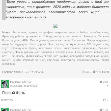
"Если уровень потребления продолжит расти с той же
скоростью, то к февралю 2020 года на майнинг биткоина
будет расходоваться электричество всего мира", —
говорится в материале.
Метки:
Автономия
,
армия
,
география
,
открытие
,
пилить бабло
,
освобождение
,
Франция
,
работы художников
,
Победа
,
мастерство
,
онанизм
,
Авиапром
,
Великий
Велесов день
,
АНБ
,
Опять двойка
,
имплементация
,
Перемога
,
Предпразднично
,
люди без будущего
,
блеать
,
реки
,
Цель жизни
,
запятую
,
успех
,
100
,
водка
,
мэм
,
хруст французкай булки
,
настройка косы
,
электронное влагалище
,
Высшее
счастье
,
Новый дивный мир
,
полимеры
,
крепкие сиски
,
Ежи
,
Yoshihiro Inomoto
,
что
нет — вы правы
,
фотки калькулятора
,
нет кустов
,
неведомая загадочная хуйня
,
амчуг - кучма
,
зацепило не знал
,
еби лежа
,
капитализм
,
кондовый кондом
,
попки
школьниц
Написал
coen
04.12.17 в 19:52:36
381
|
4.75 |
0
Написал
128742
3.58
04.12.2017 в 19:54:02
#
Первый блять
Ответить
0
Написал
128742
4.13