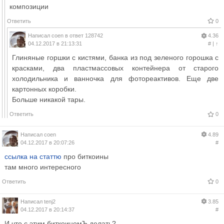
композиции
Ответить
0
Написал
coen
в ответ
128742
4.36
04.12.2017 в 21:13:31
#
|
↑
Глиняные горшки с кистями, банка из под зеленого горошка с
красками, два пластмассовых контейнера от старого
холодильника и ванночка для фотореактивов. Еще две
картонных коробки.
Больше никакой тары.
Ответить
0
Написал
coen
4.89
04.12.2017 в 20:07:26
#
ссылка на статтю
про биткоины
там много интересного
Ответить
0
Написал
tenj2
3.85
04.12.2017 в 20:14:37
#
И что с этим биткоиномЪ делать?