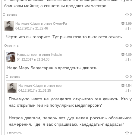
блинковы майнят, а свинстоны продают им электро.
Ответить
0
Написал
Kulagin
в ответ
Омон-Ра
3.99
04.12.2017 в 21:22:46
#
|
↑
Чёрти что вы говорите. Тут рынок газа то пытаются отжать.
Ответить
0
Написал
coen
в ответ
Kulagin
4.09
04.12.2017 в 21:24:38
#
|
↑
Надо Мару Багдасарян в президенты двигать.
Ответить
0
Написал
Kulagin
в ответ
coen
4.54
04.12.2017 в 21:31:25
#
|
↑
Почему-то никто не догадался открытого гея двинуть. Кто у
нас открытый гей из популярных медиперсон?
Негров двигали, теперь вот дур целая россыпь обозначила
намерения. Где, я вас спрашиваю, кандидаты-пидарасы?
Ответить
0