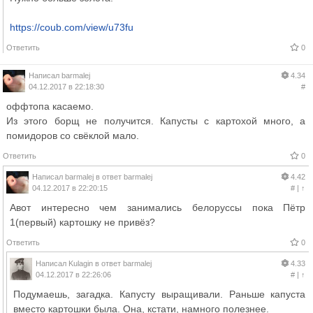
https://coub.com/view/u73fu
Ответить
0
Написал
barmalej
4.34
04.12.2017 в 22:18:30
#
оффтопа касаемо.
Из этого борщ не получится. Капусты с картохой много, а
помидоров со свёклой мало.
Ответить
0
Написал
barmalej
в ответ
barmalej
4.42
04.12.2017 в 22:20:15
#
|
↑
Авот интересно чем занимались белоруссы пока Пётр
1(первый) картошку не привёз?
Ответить
0
Написал
Kulagin
в ответ
barmalej
4.33
04.12.2017 в 22:26:06
#
|
↑
Подумаешь, загадка. Капусту выращивали. Раньше капуста
вместо картошки была. Она, кстати, намного полезнее.