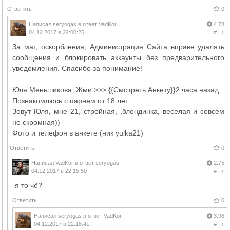
Ответить
0
Написал
seryogas
в ответ
VadKor
4.78
04.12.2017 в 22:00:25
#
|
↑
За мат, оскорбления, Администрация Сайта вправе удалять
сообщения и блокировать аккаунты без предварительного
уведомления. Спасибо за понимание!
Юля Меньшикова. Жми >>> {{Смотреть Анкету}}2 часа назад
Познакомлюсь с парнем от 18 лет.
Зовут Юля, мне 21, стройная, ,блондинка, веселая и совсем
не скромная))
Фото и телефон в анкете (ник yulka21)
Ответить
0
Написал
VadKor
в ответ
seryogas
2.75
04.12.2017 в 22:15:50
#
|
↑
я то чё?
Ответить
0
Написал
seryogas
в ответ
VadKor
3.98
04.12.2017 в 22:18:41
#
|
↑