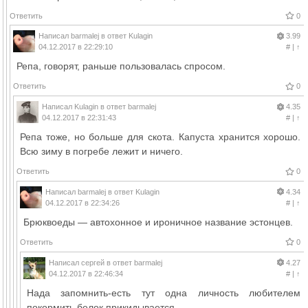
Ответить
0
Написал
barmalej
в ответ
Kulagin
3.99
04.12.2017 в 22:29:10
#
|
↑
Репа, говорят, раньше пользовалась спросом.
Ответить
0
Написал
Kulagin
в ответ
barmalej
4.35
04.12.2017 в 22:31:43
#
|
↑
Репа тоже, но больше для скота. Капуста хранится хорошо.
Всю зиму в погребе лежит и ничего.
Ответить
0
Написал
barmalej
в ответ
Kulagin
4.34
04.12.2017 в 22:34:26
#
|
↑
Брюквоеды — автохонное и ироничное название эстонцев.
Ответить
0
Написал
сергей
в ответ
barmalej
4.27
04.12.2017 в 22:46:34
#
|
↑
Нада запомнить-есть тут одна личность любителем
покормить белок прикидывается