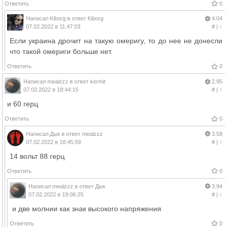
Ответить
0
Написал
Kiborg
в ответ
Kiborg
4.04
07.02.2022 в 11:47:03
#
|
↑
Если украина дрочит на такую омеригу, то до нее не донесли
что такой омериги больше нет.
Ответить
0
Написал
mealzzz
в ответ
kermit
2.95
07.02.2022 в 18:44:15
#
|
↑
и 60 герц
Ответить
0
Написал
Дык
в ответ
mealzzz
3.58
07.02.2022 в 18:45:59
#
|
↑
14 вольт 88 герц
Ответить
0
Написал
mealzzz
в ответ
Дык
3.94
07.02.2022 в 19:06:25
#
|
↑
и две молнии как знак высокого напряжения
Ответить
0