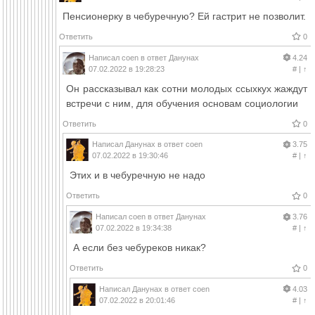
Пенсионерку в чебуречную? Ей гастрит не позволит.
Ответить
0
Написал
coen
в ответ
Данунах
4.24
07.02.2022 в 19:28:23
#
|
↑
Он рассказывал как сотни молодых ссыхкух жаждут
встречи с ним, для обучения основам социологии
Ответить
0
Написал
Данунах
в ответ
coen
3.75
07.02.2022 в 19:30:46
#
|
↑
Этих и в чебуречную не надо
Ответить
0
Написал
coen
в ответ
Данунах
3.76
07.02.2022 в 19:34:38
#
|
↑
А если без чебуреков никак?
Ответить
0
Написал
Данунах
в ответ
coen
4.03
07.02.2022 в 20:01:46
#
|
↑