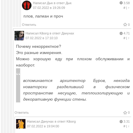
Написал
Дык
в ответ
Дык
3.58
07.02.2022 в 19:26:09
#
|
↑
плов, лагман и проч
Ответить
0
Написал
Kiborg
в ответ
Данунах
4.71
07.02.2022 в 17:10:10
#
|
↑
Почему некорректное?
Это разные измерения.
Можно хорошую еду при плохом обслуживании и
наоборот.
вспоминается архитектор Буров, некогда
новаторски разделивший в физическом
пространстве несущую, теплоизолирующую и
декоративную функции стены.
Ответить
0
Написал
Данунах
в ответ
Kiborg
3.31
07.02.2022 в 19:04:00
#
|
↑