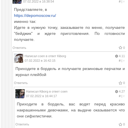
07.02.2022 в 16:38:54
#
|
↑
Представляете, в
https://depomoscow.ru/
именно так:
Идете в нужную точку, заказываете по меню, получаете
"бейджик" и ждете приготовления. По готовности
получаете.
Ответить
0
Написал
coen
в ответ
Kiborg
4.11
07.02.2022 в 16:42:15
#
|
↑
Приходите в бордель и получаете резиновые перчатки и
журнал плейбой
Ответить
0
Написал
Kiborg
в ответ
coen
4.27
07.02.2022 в 16:44:17
#
|
↑
Приходите в бордель, вас водят перед красиво
накрашенными девочками, на выдаче оказывается что
они сифилистички.
Ответить
0