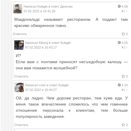
Написал
Kulagin
в ответ
Данунах
4.08
07.02.2022 в 16:41:28
#
|
↑
Макдональдс называют рестораном. А подают там
красиво обжаренное говно.
Ответить
0
Написал
Kiborg
в ответ
Kulagin
4.55
07.02.2022 в 16:43:17
#
|
↑
И?
Если вам с понтами приносят несъедобную калошу —
она вам покажется волшебной?
Ответить
0
Написал
coen
в ответ
Kulagin
4.24
07.02.2022 в 16:44:27
#
|
↑
Ой, да ладно. Чем дороже ресторан, тем хуже еда. У
меня такое впечатление сложилось что чем говеннее
отношение персонала к клиентам, тем больше
популярность заведения.
Ответить
0