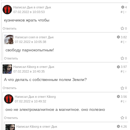
Написал
Дык
в ответ
Дык
4
07.02.2022 в 10:03:53
#
|
↑
кузнечиков жрать чтобы
Ответить
0
Написал
coen
в ответ
Дык
3.82
07.02.2022 в 10:05:38
#
|
↑
свободу парнокопытным!
Ответить
0
Написал
Kiborg
в ответ
Дык
3.97
07.02.2022 в 10:40:35
#
|
↑
А что делать с собственным полем Земли?
Ответить
0
Написал
Дык
в ответ
Kiborg
3.56
07.02.2022 в 10:49:32
#
|
↑
оно не электромагнитное а магнитное. оно полезно
Ответить
0
Написал
Kiborg
в ответ
Дык
4.26