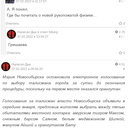
07.02.2022 в 11:17:57
#
|
↑
А. Я понял.
Где бы почитать о новой рукопожатой физике...
Ответить
0
Написал
Дык
в ответ
Kiborg
2.75
07.02.2022 в 13:04:27
#
|
↑
Гришаева
Ответить
0
Написал
Дык
4.51
07.02.2022 в 09:56:20
#
Мэрия Новосибирска остановила электронное голосование
по выбору талисмана города за сутки до окончания
процедуры, поскольку на первом месте оказался орангутан.
Голосование за талисман власти Новосибирска объявили в
середине января, предложив жителям выбрать между пятью
обитателями местного зоопарка: амурским тигром Максом,
снежным барсом Саяном, белым медвежонком Шилкой,
манулом Айшой и орангутаном Бату.