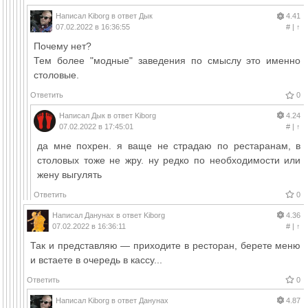
Написал
Kiborg
в ответ
Дык
4.41
07.02.2022 в 16:36:55
#
|
↑
Почему нет?
Тем более "модные" заведения по смыслу это именно
столовые.
Ответить
0
Написал
Дык
в ответ
Kiborg
4.24
07.02.2022 в 17:45:01
#
|
↑
да мне похрен. я ваще не страдаю по рестаранам, в
столовых тоже не жру. ну редко по необходимости или
жену выгулять
Ответить
0
Написал
Данунах
в ответ
Kiborg
4.36
07.02.2022 в 16:36:11
#
|
↑
Так и представляю — приходите в ресторан, берете меню
и встаете в очередь в кассу...
Ответить
0
Написал
Kiborg
в ответ
Данунах
4.87