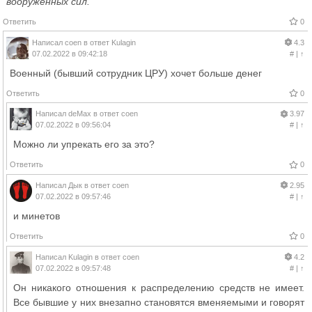
вооруженных сил.
Ответить
0
Написал
coen
в ответ
Kulagin
4.3
07.02.2022 в 09:42:18
#
|
↑
Военный (бывший сотрудник ЦРУ) хочет больше денег
Ответить
0
Написал
deMax
в ответ
coen
3.97
07.02.2022 в 09:56:04
#
|
↑
Можно ли упрекать его за это?
Ответить
0
Написал
Дык
в ответ
coen
2.95
07.02.2022 в 09:57:46
#
|
↑
и минетов
Ответить
0
Написал
Kulagin
в ответ
coen
4.2
07.02.2022 в 09:57:48
#
|
↑
Он никакого отношения к распределению средств не имеет.
Все бывшие у них внезапно становятся вменяемыми и говорят