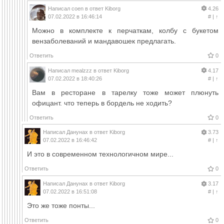
Написал
coen
в ответ
Kiborg
4.26
07.02.2022 в 16:46:14
#
|
↑
Можно в комплекте к перчаткам, колбу с букетом
вензаболеваний и мандавошек предлагать.
Ответить
0
Написал
mealzzz
в ответ
Kiborg
4.17
07.02.2022 в 18:40:26
#
|
↑
Вам в ресторане в тарелку тоже может плюнуть
офицант. что теперь в бордель не ходить?
Ответить
0
Написал
Данунах
в ответ
Kiborg
3.73
07.02.2022 в 16:46:42
#
|
↑
И это в современном технологичном мире...
Ответить
0
Написал
Данунах
в ответ
Kiborg
3.17
07.02.2022 в 16:51:08
#
|
↑
Это же тоже понты...
Ответить
0