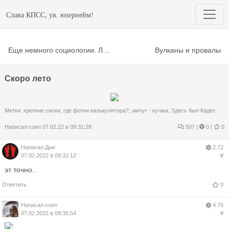
Слава КПСС, ув. юзернейм!
Еще немного социологии. Любительской ) (заглушка)
Вулканы и провалы
Скоро лето
Метки:
крепкие сиски
,
где фотки калькулятора?
,
амчуг - кучма
,
Здесь был Кадет.
Написал
coen
07.02.22 в 09:31:28
507
|
0 |
0
Написал
Дык
2.72
07.02.2022 в 09:32:12
#
эт точно..
Ответить
0
Написал
coen
4.76
07.02.2022 в 09:36:54
#