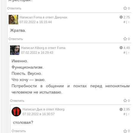
Ответить
0
Написал
Foma
в ответ
Данунах
2.75
07.02.2022 в 16:15:44
#
|
↑
Жратва.
Ответить
0
Написал
Kiborg
в ответ
Foma
4.49
07.02.2022 в 16:29:43
#
|
↑
Именно.
Функционализм.
Поесть. Вкусно.
Что хочу — знаю.
Потребности в общении и понтах перед непонятным
человеком не испытаваю.
Ответить
0
Написал
Дык
в ответ
Kiborg
2.95
07.02.2022 в 16:30:57
#
|
↑
столовая?
Ответить
0