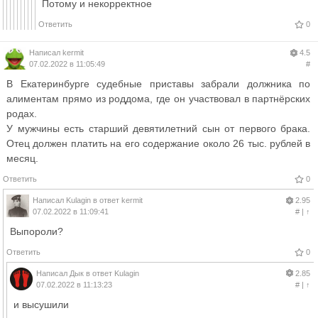
Потому и некорректное
Ответить
0
Написал
kermit
4.5
07.02.2022 в 11:05:49
#
В Екатеринбурге судебные приставы забрали должника по
алиментам прямо из роддома, где он участвовал в партнёрских
родах.
У мужчины есть старший девятилетний сын от первого брака.
Отец должен платить на его содержание около 26 тыс. рублей в
месяц.
Ответить
0
Написал
Kulagin
в ответ
kermit
2.95
07.02.2022 в 11:09:41
#
|
↑
Выпороли?
Ответить
0
Написал
Дык
в ответ
Kulagin
2.85
07.02.2022 в 11:13:23
#
|
↑
и высушили