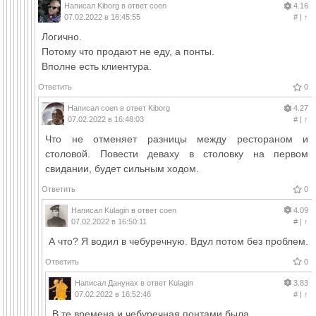
Написал
Kiborg
в ответ
coen
4.16
07.02.2022 в 16:45:55
#
|
↑
Логично.
Потому что продают не еду, а понты.
Вполне есть клиентура.
Ответить
0
Написал
coen
в ответ
Kiborg
4.27
07.02.2022 в 16:48:03
#
|
↑
Что не отменяет разницы между рестораном и
столовой. Повести деваху в столовку на первом
свидании, будет сильным ходом.
Ответить
0
Написал
Kulagin
в ответ
coen
4.09
07.02.2022 в 16:50:11
#
|
↑
А что? Я водил в чебуречную. Вдул потом без проблем.
Ответить
0
Написал
Данунах
в ответ
Kulagin
3.83
07.02.2022 в 16:52:46
#
|
↑
В те времена и чебуречная понтами была