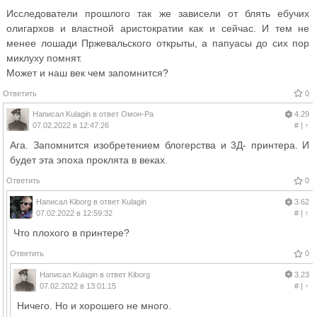
Исследователи прошлого так же зависели от блять ебучих
олигархов и властной аристократии как и сейчас. И тем не
менее лошади Пржевальского открыты, а папуасы до сих пор
миклуху помнят.
Может и наш век чем запомнится?
Ответить
0
Написал
Kulagin
в ответ
Омон-Ра
4.29
07.02.2022 в 12:47:26
#
|
↑
Ага. Запомнится изобретением блогерства и 3Д- принтера. И
будет эта эпоха проклята в веках.
Ответить
0
Написал
Kiborg
в ответ
Kulagin
3.62
07.02.2022 в 12:59:32
#
|
↑
Что плохого в принтере?
Ответить
0
Написал
Kulagin
в ответ
Kiborg
3.23
07.02.2022 в 13:01:15
#
|
↑
Ничего. Но и хорошего не много.