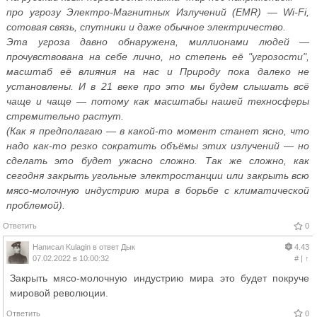
про угрозу Электро-Магнитных Излучений (EMR) — Wi-Fi,
сотовая связь, спутники и даже обычное электричество.
Эта угроза давно обнаружена, миллионами людей —
прочувствована на себе лично, но степень её "угрозости",
масштаб её влияния на нас и Природу пока далеко не
установлены. И в 21 веке про это мы будем слышать всё
чаще и чаще — потому как масштабы нашей техносферы
стремительно растут.
(Как я предполагаю — в какой-то момент станет ясно, что
надо как-то резко сократить объёмы этих излучений — но
сделать это будет ужасно сложно. Так же сложно, как
сегодня закрыть угольные электростанции или закрыть всю
мясо-молочную индустрию мира в борьбе с климатической
проблемой).
Ответить
0
Написал
Kulagin
в ответ
Дык
4.43
07.02.2022 в 10:00:32
#
|
↑
Закрыть мясо-молочную индустрию мира это будет покруче
мировой революции.
Ответить
0