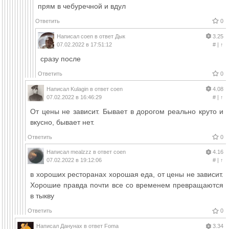
прям в чебуречной и вдул
Ответить
0
Написал
coen
в ответ
Дык
3.25
07.02.2022 в 17:51:12
#
|
↑
сразу после
Ответить
0
Написал
Kulagin
в ответ
coen
4.08
07.02.2022 в 16:46:29
#
|
↑
От цены не зависит. Бывает в дорогом реально круто и
вкусно, бывает нет.
Ответить
0
Написал
mealzzz
в ответ
coen
4.16
07.02.2022 в 19:12:06
#
|
↑
в хороших ресторанах хорошая еда, от цены не зависит.
Хорошие правда почти все со временем превращаются
в тыкву
Ответить
0
Написал
Данунах
в ответ
Foma
3.34