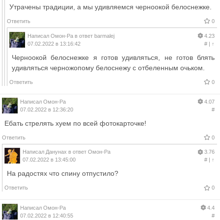
Утрачены традиции, а мы удивляемся черноокой белоснежке.
Ответить
0
Написал
Омон-Ра
в ответ
barmalej
4.23
07.02.2022 в 13:16:42
#
|
↑
Черноокой белоснежке я готов удивляться, не готов блять
удивляться черножопому белоснежу с отбеленным очьком.
Ответить
0
Написал
Омон-Ра
4.07
07.02.2022 в 12:36:20
#
Ебать стрелять хуем по всей фотокарточке!
Ответить
0
Написал
Данунах
в ответ
Омон-Ра
3.76
07.02.2022 в 13:45:00
#
|
↑
На радостях что спину отпустило?
Ответить
0
Написал
Омон-Ра
4.4
07.02.2022 в 12:40:55
#