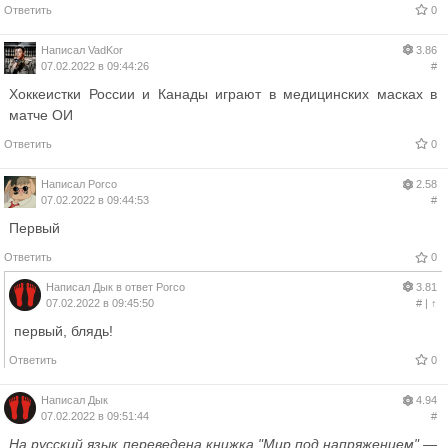
Ответить
0
Написал
VadKor
3.86
07.02.2022 в 09:44:26
#
Хоккеистки России и Канады играют в медицинских масках в
матче ОИ
Ответить
0
Написал
Porco
2.58
07.02.2022 в 09:44:53
#
Первый
Ответить
0
Написал
Дык
в ответ
Porco
3.81
07.02.2022 в 09:45:50
#
|
↑
первый, блядь!
Ответить
0
Написал
Дык
4.94
07.02.2022 в 09:51:44
#
На русский язык переведена книжка "Мир под напряжением" —