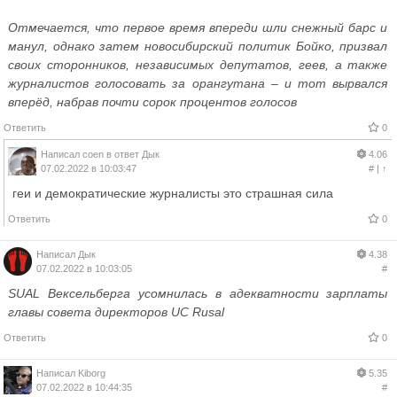
Отмечается, что первое время впереди шли снежный барс и
манул, однако затем новосибирский политик Бойко, призвал
своих сторонников, независимых депутатов, геев, а также
журналистов голосовать за орангутана – и тот вырвался
вперёд, набрав почти сорок процентов голосов
Ответить
0
Написал
coen
в ответ
Дык
4.06
07.02.2022 в 10:03:47
#
|
↑
геи и демократические журналисты это страшная сила
Ответить
0
Написал
Дык
4.38
07.02.2022 в 10:03:05
#
SUAL Вексельберга усомнилась в адекватности зарплаты
главы совета директоров UC Rusal
Ответить
0
Написал
Kiborg
5.35
07.02.2022 в 10:44:35
#