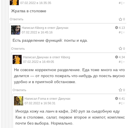
07.02.2022 в 16:35:35
#
|
↑
Жратва в столовке
Ответить
0
Написал
Kiborg
в ответ
Данунах
4.13
07.02.2022 в 16:45:16
#
|
↑
Есть разделение функций: понты и еда.
Ответить
0
Написал
Данунах
в ответ
Kiborg
4.34
07.02.2022 в 16:49:05
#
|
↑
Не совсем корректное разделение. Еда тоже много на что
делится — от просто пожрать что-нибудь до поесть вкусно
удобно и в приятной обстановке.
Ответить
0
Написал
Foma
в ответ
Данунах
4.41
07.02.2022 в 16:56:31
#
|
↑
Иногда хожу на ланч в кафе, 240 руп за сьедобную еду
Как в столовке, салат, первое второе и компот, комплекс
почти без выбора. Нормально.