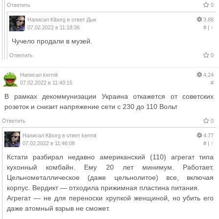
Ответить
0
Написал
Kiborg
в ответ
Дык
3.88
07.02.2022 в 11:18:36
#
|
↑
Чучело продали в музей.
Ответить
0
Написал
kermit
4.24
07.02.2022 в 11:40:15
#
В рамках декоммунизации Украина откажется от советских
розеток и снизит напряжение сети с 230 до 110 Вольт
Ответить
0
Написал
Kiborg
в ответ
kermit
4.77
07.02.2022 в 11:46:08
#
|
↑
Кстати разбирал недавно американский (110) агрегат типа
кухонный комбайн. Ему 20 лет минимум. Работает.
Цельнометаллическое (даже цельнолитое) все, включая
корпус. Вердикт — отходила прижимная пластина питания.
Агрегат — не для переноски хрупкой женщиной, но убить его
даже атомный взрыв не сможет.