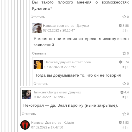
Вы такого плохого мнения о возможностях
Кулагена?
Ответить
0
Написал
coen
в ответ
Данунах
3.88
07.02.2022 в 20:16:47
#
|
↑
У меня нет ни мнения интереса, я исхожу из его
заявлений.
Ответить
0
Написал
Данунах
в ответ
coen
3.74
07.02.2022 в 22:27:43
#
|
↑
Тогда вы додумываете то, что он не говорил
Ответить
0
Написал
Kiborg
в ответ
Данунах
4.4
07.02.2022 в 16:59:06
#
|
↑
Некоторая — да. Знал парочку (ныне закрытые).
Ответить
0
Написал
Дык
в ответ
Kulagin
3.83
07.02.2022 в 17:47:30
#
|
↑