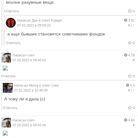
вполне разумные вещи.
Ответить
0
Написал
Дык
в ответ
Kulagin
3.91
07.02.2022 в 09:59:20
#
|
↑
а еще бывшие становятся советниками фондов
Ответить
0
Написал
coen
4.78
07.02.2022 в 09:40:52
#
Ответить
0
Написал
Kiborg
в ответ
coen
3.4
07.02.2022 в 10:40:09
#
|
↑
А тому ли я дала (с)
Ответить
0
Написал
coen
4.84
07.02.2022 в 09:43:49
#