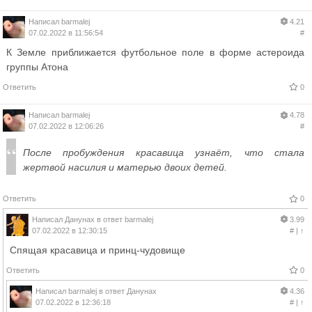
Написал
barmalej
4.21
07.02.2022 в 11:56:54
#
К Земле приближается футбольное поле в форме астероида
группы Атона
Ответить
0
Написал
barmalej
4.78
07.02.2022 в 12:06:26
#
После пробуждения красавица узнаёт, что стала
жертвой насилия и матерью двоих детей.
Ответить
0
Написал
Данунах
в ответ
barmalej
3.99
07.02.2022 в 12:30:15
#
|
↑
Спящая красавица и принц-чудовище
Ответить
0
Написал
barmalej
в ответ
Данунах
4.36
07.02.2022 в 12:36:18
#
|
↑