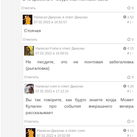
Ответить
0
Написал
Данунах
в ответ
Данунах
2.52
07.02.2022 в 16:52:57
#
|
↑
Стоячая
Ответить
0
Написал
Foma
в ответ
Данунах
4.15
07.02.2022 в 16:58:01
#
|
↑
Не песдите, это не понтовая забегаловка
(рыгаловка)
Ответить
0
Написал
coen
в ответ
Данунах
4.25
07.02.2022 в 17:12:14
#
|
↑
Вы так говорите, как будто знаете когда. Может
Кулагин про события вчерашнего вечера
рассказывает.
Ответить
0
Написал
Данунах
в ответ
coen
4.15
07.02.2022 в 19:02:58
#
|
↑