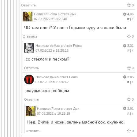
Ответить
0
Написал
Foma
в ответ
Дык
4.06
07.02.2022 в 19:25:40
#
|
↑
ЧО там плов? У нас в Горьком чуду и чанахи были.
Ответить
0
Написал
deMax
в ответ
Foma
3.31
07.02.2022 в 19:26:18
#
|
↑
со стеклом и песком?
Ответить
0
Написал
Дык
в ответ
Foma
3.85
07.02.2022 в 19:26:42
#
|
↑
шаурмячные вобщем
Ответить
0
Написал
Foma
в ответ
Дык
3.91
07.02.2022 в 19:29:19
#
|
↑
Нед. Вилки и ножи, зелень мясной сок, охуенно.
Ответить
0