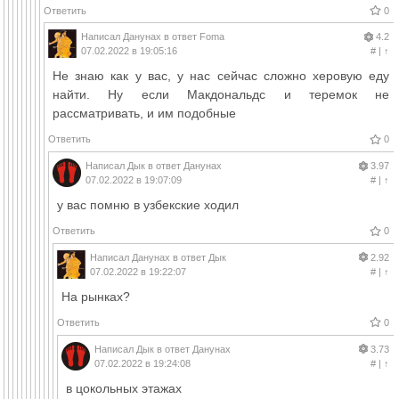
Ответить
0
Написал
Данунах
в ответ
Foma
4.2
07.02.2022 в 19:05:16
#
|
↑
Не знаю как у вас, у нас сейчас сложно херовую еду
найти. Ну если Макдональдс и теремок не
рассматривать, и им подобные
Ответить
0
Написал
Дык
в ответ
Данунах
3.97
07.02.2022 в 19:07:09
#
|
↑
у вас помню в узбекские ходил
Ответить
0
Написал
Данунах
в ответ
Дык
2.92
07.02.2022 в 19:22:07
#
|
↑
На рынках?
Ответить
0
Написал
Дык
в ответ
Данунах
3.73
07.02.2022 в 19:24:08
#
|
↑
в цокольных этажах