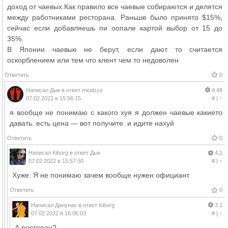
доход от чаевых.Как правило все чаевые собираются и делятся
между работниками ресторана. Раньше было принято $15%,
сейчас если добавляешь пи оопале картой выбор от 15 до
35%.
В Японии чаевые не берут, если дают то считается
оскорблением или тем что клент чем то недоволен
Ответить
0
Написал
Дык
в ответ
mealzzz
4.48
07.02.2022 в 15:56:15
#
|
↑
я вообще не понимаю с какого хуя я должен чаевые какието
давать. есть цена — вот получите. и идите нахуй
Ответить
0
Написал
Kiborg
в ответ
Дык
4.1
07.02.2022 в 15:57:50
#
|
↑
Хуже. Я не понимаю зачем вообще нужен официант.
Ответить
0
Написал
Данунах
в ответ
Kiborg
3.1
07.02.2022 в 16:06:03
#
|
↑
А ресторан?