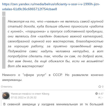
https://zen.yandex.ru/media/belrus/oficianty-v-sssr-i-v-1990h-jizn-
udalas-61d9c36c6865712f754cbae8
Несмотря на то, что «чаевые» не являлись самой крупной
статьёй дохода, куда больше обычно приносила «работа
с кухней», «порционка» и пропуск собственной продукции,
они являлись для «халдея» довольно важной категорией,
своеобразной оценкой его мастерства, благодарностью
за хорошую работу, за приятно проведённый вечер.
Подумайте сами: надуть человека нетрудно, а вот
попробуйте сделать так, чтобы он сам, по доброй воле,
дал вам денег, да ещё обижался бы, если не возьмёте!
Вот где мастерство!
Немного о "сфере услуг" в СССР. Но развалили конечно
американцы.
Ответить
0
Написал
mealzzz
в ответ
Kiborg
4.47
07.02.2022 в 15:26:32
#
|
↑
В севеной америце у халдеев минимальная зп тк больший