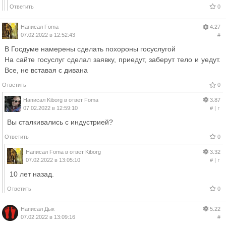
Ответить
0
Написал
Foma
4.27
07.02.2022 в 12:52:43
#
В Госдуме намерены сделать похороны госуслугой
На сайте госуслуг сделал заявку, приедут, заберут тело и уедут.
Все, не вставая с дивана
Ответить
0
Написал
Kiborg
в ответ
Foma
3.87
07.02.2022 в 12:59:10
#
|
↑
Вы сталкивались с индустрией?
Ответить
0
Написал
Foma
в ответ
Kiborg
3.32
07.02.2022 в 13:05:10
#
|
↑
10 лет назад.
Ответить
0
Написал
Дык
5.22
07.02.2022 в 13:09:16
#