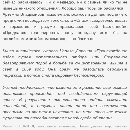
сейчас раскаиваюсь. Ни к медведю, ни к свинье лично ты не
имеешь никакого отношения“. Хорошо бы, чтобы он раскаялся.
Артемий Владимиров пожалел англосаксов и датчан, после чего
предложил посредством телеканала «Спас» «свидетельствовать
о торжестве и разуме православия всей Вселенной».
«Предлагаю транслировать нашу передачу хотя бы на
английском и китайском языках», — добавил он.
Книга английского ученого Чарлза Дарвина «Происхождение
видов путем естественного отбора, или Сохранение
благоприятных пород в борьбе за существование» вышла в
свет в 1859 году. Она сразу же разошлась огромным
тиражом, а потом стала мировым бестселлером.
Ученый предполагал, что изменение и развитие всех земных
организмов происходит под воздействием окружающей
среды. В результате естественного отбора выживает
сильнейший, а ненужные части тела или возможности
организма со временем исчезают, по мере того как живые
существа приспосабливаются к новой среде обитания.
Метки:
ВНЕЗАПНО!
,
электронное влагалище
,
Новый дивный мир
,
научный