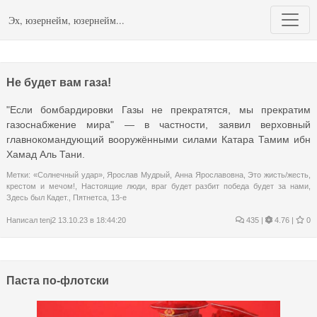
Эх, юзернейм, юзернейм...
Не будет вам газа!
"Если бомбардировки Газы не прекратятся, мы прекратим
газоснабжение мира" — в частности, заявил верховный
главнокомандующий вооружёнными силами Катара Тамим ибн
Хамад Аль Тани.
Метки:
«Солнечный удар»
,
Ярослав Мудрый
,
Анна Ярославовна
,
Это жисть/жесть
,
крестом и мечом!
,
Настоящие люди
,
враг будет разбит победа будет за нами
,
Здесь был Кадет.
,
Пятнетса, 13-е
Написал
tenj2
13.10.23 в 18:44:20
435
|
4.76 |
0
Паста по-флотски