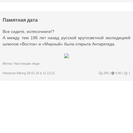
Памятная дата
Все сидите, колясочнеги!?
А между тем 196 лет назад русской кругосветной экспедицией
шлюпов «Восток» и «Мирный» была открыта Антарктида.
Метки:
Настоящие люди
Написал
Kiborg
28.01.16 в 11:13:21
295
|
4.95 |
1
27 января
В этот день, 72 года назад, была полностью снята фашистская
блокада Ленинграда.
Метки:
Болтовня