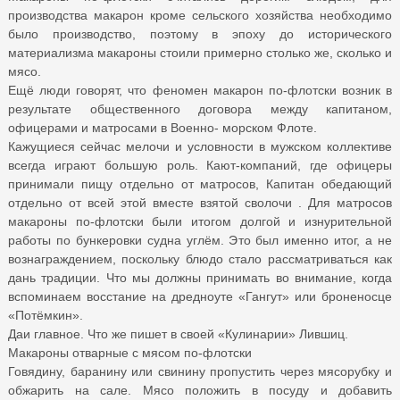
производства макарон кроме сельского хозяйства необходимо
было производство, поэтому в эпоху до исторического
материализма макароны стоили примерно столько же, сколько и
мясо.
Ещё люди говорят, что феномен макарон по-флотски возник в
результате общественного договора между капитаном,
офицерами и матросами в Военно- морском Флоте.
Кажущиеся сейчас мелочи и условности в мужском коллективе
всегда играют большую роль. Кают-компаний, где офицеры
принимали пищу отдельно от матросов, Капитан обедающий
отдельно от всей этой вместе взятой сволочи . Для матросов
макароны по-флотски были итогом долгой и изнурительной
работы по бункеровки судна углём. Это был именно итог, а не
вознаграждением, поскольку блюдо стало рассматриваться как
дань традиции. Что мы должны принимать во внимание, когда
вспоминаем восстание на дредноуте «Гангут» или броненосце
«Потёмкин».
Даи главное. Что же пишет в своей «Кулинарии» Лившиц.
Макароны отварные с мясом по-флотски
Говядину, баранину или свинину пропустить через мясорубку и
обжарить на сале. Мясо положить в посуду и добавить