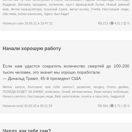
Буддизм
,
Ватники
,
праздник
,
путинизм
,
хруст французкай булки
,
Новый дивный
мир
,
Фотки калькулятора
,
тушеный сурок
,
амчуг-кучма
,
Учеба
,
Настоящие люди
,
еби лежа
,
попки школьниц
,
Здесь был Кадет.
Написал
coen
19.05.21 в 18:47:31
213
|
4.51 |
0
Начали хорошую работу
Если нам удастся сократить количество смертей до 100-200
тысяч человек, это значит мы хорошо поработали.
— Дональд Трамп, 45-й президент США​
Метки:
запуск
,
Болтовня
,
чем себя занять?
,
развитие
,
пиздец
,
Опять двойка
,
ПОБЕДА БУДЕТ ЗА НАМИ!
,
иллюзион
,
Геней
,
вечная жизнь
,
Бери лопату побольше
,
Ничего святого
,
Настоящие люди
,
Вий
,
капитализм
,
понять и простить
,
пидрахуй
Написал
tenj2
30.03.20 в 05:11:33
464
|
4.71 |
0
Чарлз, как тебе там?