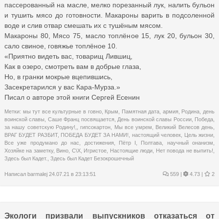
пассерованный на масле, мелко порезанный лук, налить бульон
и тушить мясо до готовности. Макароны варить в подсоленной
воде и слив отвар смешать их с тушёным мясом.
Макароны 80, Мясо 75, масло топлёное 15, лук 20, бульон 30,
сало свиное, говяжье топлёное 10.
«Приятно видеть вас, товарищ Лившиц,
Как в озеро, смотреть вам в добрые глаза,
Но, в гранки мокрые вцепившись,
Засекретарился у вас Кара-Мурза.»
Писал о авторе этой книги Сергей Есенин
Метки:
мы тут все культурные в говно
,
Крым
,
Памятная дата
,
армия
,
Родина
,
день
воинской славы
,
Саше Франц посвящается
,
День воинской славы России
,
Победа
,
за нашу советскую Родину!,
,
гипсокартон
,
Мы все умрем
,
Великий Велесов день
,
ВРАГ БУДЕТ РАЗБИТ
,
ПОБЕДА БУДЕТ ЗА НАМИ!
,
настоящий человек
,
Цель жизни
,
Все уже продумано до нас
,
достижения
,
Пётр I
,
Полтава
,
научный онанизм
,
Хозяйке на заметку
,
Вино
,
С\Х
,
Игристое
,
Настоящие люди
,
Нет повода не выпить!
,
Здесь был Кадет.
,
Здесь был Кадет Безокрошечный
Написал
barmalej
24.07.21 в 23:13:51
559
|
4.73 |
2
Экологи призвали выпускников отказаться от