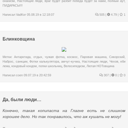
онанизм
,
Настоящие люди
,
враг будет разбит победа будет за нами
,
полный аут
,
ПИДАРАСЫ!!!
Написал
VadKor
05.08.19 в 12:18:07
505
|
4.79 |
1
Блинковщина
Метки:
Антарктида
,
отдых
,
чужая фотка
,
космос
,
Паровая машина
,
Сикорский
,
Наброс
,
санкции
,
Фотки калькулятора
,
амчуг-кучма
,
Настоящие люди
,
Чехов
,
еби
лежа
,
кондовый кондом
,
попки школьниц
,
Велосипедизм
,
Лютая НОТовщина
Написал
coen
09.07.19 в 20:42:59
307
|
0 |
0
Да, были люди…
Конечно, такая копипаста на Глагне есть не слишком
хорошее дело. Но так понравилось, что аж кушать не могу!