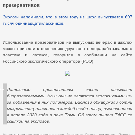
презервативов
Экологи напомнили, что в этом году из школ выпускается 697
тысяч одиннадцатиклассников.
Использование презервативов на выпускных вечерах в школах
может привести к появлению двух тонн неперарабатываемого
пластика и латекса, говорится в сообщении на сайте
Российского экологического оператора (РЭО)
Латексные презервативы часто называют
биоразлагаемыми. Но и они не являются экологичными из-
за добавления в них полимеров. Биологи обнаружили сотни
микрочастиц пластика в каждой особи ельца, выловленного
в апреле 2020 года в реке Томь. Об этом пишет ТАСС со
ссылкой на экологов.
Метки:
мы тут все культурные в говно
,
Автономия
,
Родина
,
Антарктида
,
Пятница
,