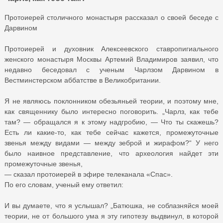
Протоиерей столичного монастыря рассказал о своей беседе с
Дарвином
Протоиерей и духовник Алексеевского ставропигиального
женского монастыря Москвы Артемий Владимиров заявил, что
недавно беседовал с ученым Чарлзом Дарвином в
Вестминстерском аббатстве в Великобритании.
Я не являюсь поклонником обезьяньей теории, и поэтому мне,
как священнику было интересно поговорить. „Чарлз, как тебе
там? — обращался я к этому надгробию, — Что ты скажешь?
Есть ли какие-то, как тебе сейчас кажется, промежуточные
звенья между видами — между зеброй и жирафом?“ У него
было наивное представление, что археология найдет эти
промежуточные звенья,
— сказал протоиерей в эфире телеканала «Спас».
По его словам, ученый ему ответил:
И вы думаете, что я услышал? „Батюшка, не соблазняйся моей
теории, не от большого ума я эту гипотезу выдвинул, в которой