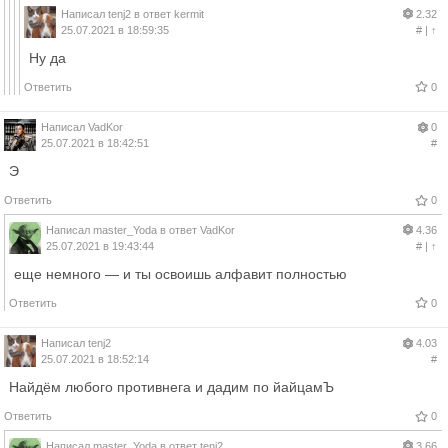
Написал
tenj2
в ответ
kermit
2.32
25.07.2021 в 18:59:35
#
|
↑
Ну да
Ответить
0
Написал
VadKor
0
25.07.2021 в 18:42:51
#
Э
Ответить
0
Написал
master_Yoda
в ответ
VadKor
4.36
25.07.2021 в 19:43:44
#
|
↑
еще немного — и ты освоишь алфавит полностью
Ответить
0
Написал
tenj2
4.03
25.07.2021 в 18:52:14
#
Найдём любого противнега и дадим по йайцамЪ
Ответить
0
Написал
master_Yoda
в ответ
tenj2
3.66