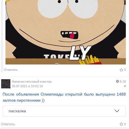
Ответить
0
Написал
гипсовый кластер
5.18
25.07.2021 в 10:01:10
#
После объявления Олимпиады открытой было выпущено 1488
залпов пиротехники
))
пасхалка
Ответить
0