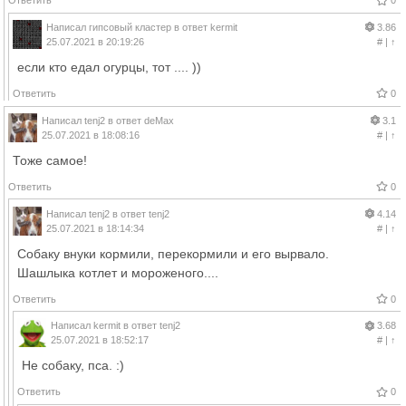
Ответить
0
Написал
гипсовый кластер
в ответ
kermit
3.86
25.07.2021 в 20:19:26
#
|
↑
если кто едал огурцы, тот .... ))
Ответить
0
Написал
tenj2
в ответ
deMax
3.1
25.07.2021 в 18:08:16
#
|
↑
Тоже самое!
Ответить
0
Написал
tenj2
в ответ
tenj2
4.14
25.07.2021 в 18:14:34
#
|
↑
Собаку внуки кормили, перекормили и его вырвало.
Шашлыка котлет и мороженого....
Ответить
0
Написал
kermit
в ответ
tenj2
3.68
25.07.2021 в 18:52:17
#
|
↑
Не собаку, пса. :)
Ответить
0