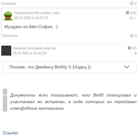
Ответить
0
Написал
kermit
в ответ
coen
4.02
25.07.2021 в 14:27:07
#
|
↑
Муэдзин из Айя-София. :)
Ответить
0
Написал
гипсовый кластер
5.5
25.07.2021 в 14:41:05
#
Похоже, что Джеймсу Веббу 3.14здец ))
Документы ясно показывают, что Вебб планировал и
участвовал во встречах, в ходе которых он передавал
гомофобные материалы
Ссылко