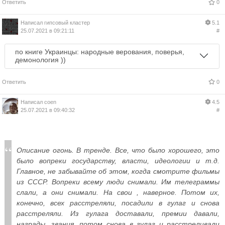
Ответить
0
Написал
гипсовый кластер
5.1
25.07.2021 в 09:21:11
#
по книге Украинцы: народные верования, поверья,
демонология ))
Ответить
0
Написал
coen
4.5
25.07.2021 в 09:40:32
#
Описание огонь. В тренде. Все, что было хорошего, это
было вопреки государству, власти, идеологии и т.д.
Главное, не забывайте об этом, когда смотрите фильмы
из СССР. Вопреки всему люди снимали. Им телеграммы
слали, а они снимали. На свои , наверное. Потом их,
конечно, всех расстреляли, посадили в гулаг и снова
расстреляли. Из гулага доставали, премии давали,
награды, звания, потом снова в гулаг и расстреливали