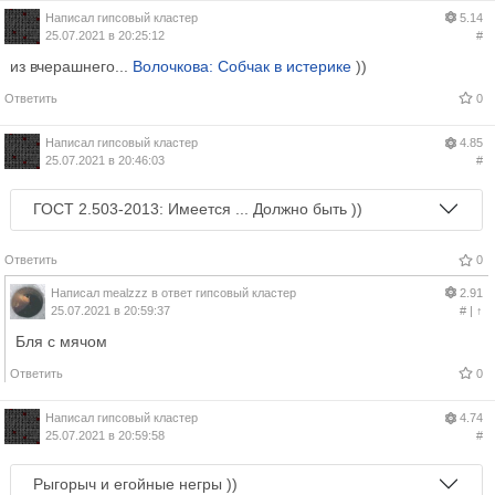
Написал
гипсовый кластер
5.14
25.07.2021 в 20:25:12
#
из вчерашнего...
Волочкова: Собчак в истерике
))
Ответить
0
Написал
гипсовый кластер
4.85
25.07.2021 в 20:46:03
#
ГОСТ 2.503-2013: Имеется ... Должно быть ))
Ответить
0
Написал
mealzzz
в ответ
гипсовый кластер
2.91
25.07.2021 в 20:59:37
#
|
↑
Бля с мячом
Ответить
0
Написал
гипсовый кластер
4.74
25.07.2021 в 20:59:58
#
Рыгорыч и егойные негры ))