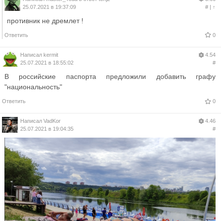
25.07.2021 в 19:37:09
#
|
↑
противник не дремлет !
Ответить
0
Написал
kermit
4.54
25.07.2021 в 18:55:02
#
В российские паспорта предложили добавить графу
"национальность"
Ответить
0
Написал
VadKor
4.46
25.07.2021 в 19:04:35
#