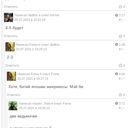
Ответить
0
Написал
VadKor
в ответ
kermit
3.17
25.07.2021 в 19:22:19
#
|
↑
4-5 будет
Ответить
0
Написал
Foma
в ответ
VadKor
1.58
25.07.2021 в 19:25:10
#
|
↑
2-3
Ответить
0
Написал
Foma
в ответ
Foma
4.06
25.07.2021 в 19:27:24
#
|
↑
Хотя, Китай япошки америкосы. Мэй би.
Ответить
0
Написал
master_Yoda
в ответ
Foma
3.71
25.07.2021 в 19:36:10
#
|
↑
две ведьмочки
а какие у них сиськи ?