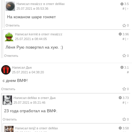
Написал
mealzzz
в ответ
deMax
3.5
25.07.2021 в 05:53:36
#
|
↑
На кожаном шаре гоняет
Ответить
0
Написал
kermit
в ответ
mealzzz
3.96
25.07.2021 в 08:44:05
#
|
↑
Лёня Рую повертел на хую. :)
Ответить
0
Написал
Дык
3.1
25.07.2021 в 04:38:20
#
с днем ВМФ!
Ответить
0
Написал
deMax
в ответ
Дык
3.73
25.07.2021 в 05:21:46
#
|
↑
23 года отработал на ВМФ.
Ответить
0
Написал
tenj2
в ответ
deMax
3.58