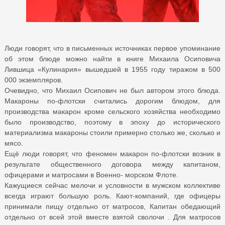
Люди говорят, что в письменных источниках первое упоминание
об этом блюде можно найти в книге Михаила Осиповича
Лившица «Кулинария» вышедшей в 1955 году тиражом в 500
000 экземпляров.
Очевидно, что Михаил Осипович не был автором этого блюда.
Макароны по-флотски считались дорогим блюдом, для
производства макарон кроме сельского хозяйства необходимо
было производство, поэтому в эпоху до исторического
материализма макароны стоили примерно столько же, сколько и
мясо.
Ещё люди говорят, что феномен макарон по-флотски возник в
результате общественного договора между капитаном,
офицерами и матросами в Военно- морском Флоте.
Кажущиеся сейчас мелочи и условности в мужском коллективе
всегда играют большую роль. Кают-компаний, где офицеры
принимали пищу отдельно от матросов, Капитан обедающий
отдельно от всей этой вместе взятой сволочи . Для матросов