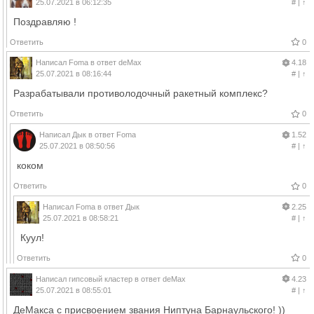
25.07.2021 в 06:12:35
#
|
↑
Поздравляю !
Ответить
0
Написал
Foma
в ответ
deMax
4.18
25.07.2021 в 08:16:44
#
|
↑
Разрабатывали противолодочный ракетный комплекс?
Ответить
0
Написал
Дык
в ответ
Foma
1.52
25.07.2021 в 08:50:56
#
|
↑
коком
Ответить
0
Написал
Foma
в ответ
Дык
2.25
25.07.2021 в 08:58:21
#
|
↑
Куул!
Ответить
0
Написал
гипсовый кластер
в ответ
deMax
4.23
25.07.2021 в 08:55:01
#
|
↑
ДеМакса с присвоением звания Ниптуна Барнаульского! ))