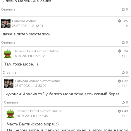
Словно маленькие лайки...
Ответить
0
Написал
VadKor
3.85
25.07.2021 в 11:12:21
#
даже в питер захотелось
Ответить
0
Написал
kermit
в ответ
VadKor
3.34
25.07.2021 в 11:23:12
#
|
↑
Там тоже море. :)
Ответить
0
Написал
VadKor
в ответ
kermit
4.32
25.07.2021 в 11:33:00
#
|
↑
чухонский залив то? у белого моря тоже есть южный берег
Ответить
0
Написал
kermit
в ответ
VadKor
4.43
25.07.2021 в 11:46:38
#
|
↑
Часть Балтийского моря. :)
На Белом море в период жарких дней в этом году народу