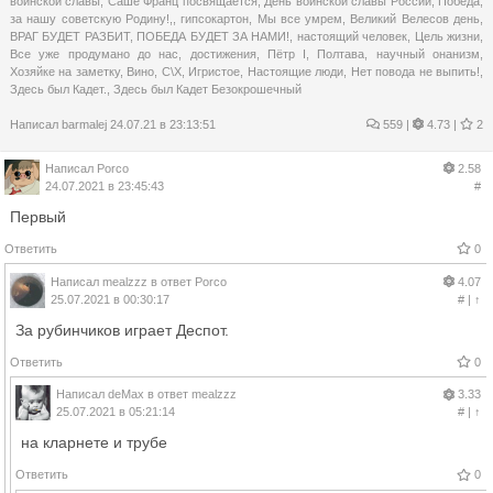
воинской славы
,
Саше Франц посвящается
,
День воинской славы России
,
Победа
,
за нашу советскую Родину!,
,
гипсокартон
,
Мы все умрем
,
Великий Велесов день
,
ВРАГ БУДЕТ РАЗБИТ
,
ПОБЕДА БУДЕТ ЗА НАМИ!
,
настоящий человек
,
Цель жизни
,
Все уже продумано до нас
,
достижения
,
Пётр I
,
Полтава
,
научный онанизм
,
Хозяйке на заметку
,
Вино
,
С\Х
,
Игристое
,
Настоящие люди
,
Нет повода не выпить!
,
Здесь был Кадет.
,
Здесь был Кадет Безокрошечный
Написал
barmalej
24.07.21 в 23:13:51
559
|
4.73 |
2
Написал
Porco
2.58
24.07.2021 в 23:45:43
#
Первый
Ответить
0
Написал
mealzzz
в ответ
Porco
4.07
25.07.2021 в 00:30:17
#
|
↑
За рубинчиков играет Деспот.
Ответить
0
Написал
deMax
в ответ
mealzzz
3.33
25.07.2021 в 05:21:14
#
|
↑
на кларнете и трубе
Ответить
0