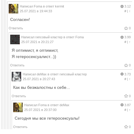
Написал
Foma
в ответ
kermit
3.12
25.07.2021 в 19:44:33
#
|
↑
Согласен!
Ответить
0
Написал
гипсовый кластер
в ответ
Foma
3.99
25.07.2021 в 20:21:27
#
|
↑
Я оптимист, я оптимист,
Я гетеросексуалист...))
Ответить
0
Написал
deMax
в ответ
гипсовый кластер
3.73
25.07.2021 в 20:27:43
#
|
↑
Как вы безжалостны к себе...
Ответить
0
Написал
Foma
в ответ
deMax
3.87
25.07.2021 в 20:37:00
#
|
↑
Сегодня мы все гетеросексуалы!
Ответить
0