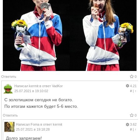
Ответить
0
Написал
kermit
в ответ
VadKor
4.21
25.07.2021 в 19:10:02
#
|
↑
С золотишком сегодня не богато.
По итогам кажется будет 5-6 место.
Ответить
0
Написал
Foma
в ответ
kermit
3.62
25.07.2021 в 19:18:28
#
|
↑
Долго запрягаем!