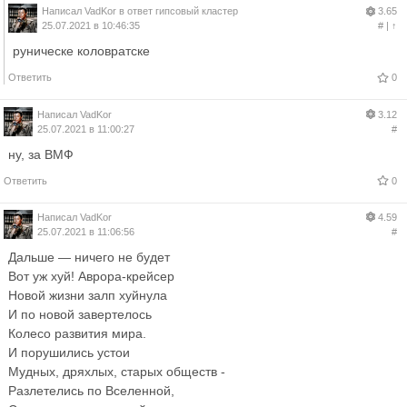
Написал
VadKor
в ответ
гипсовый кластер
3.65
25.07.2021 в 10:46:35
#
|
↑
руническе коловратске
Ответить
0
Написал
VadKor
3.12
25.07.2021 в 11:00:27
#
ну, за ВМФ
Ответить
0
Написал
VadKor
4.59
25.07.2021 в 11:06:56
#
Дальше — ничего не будет
Вот уж хуй! Аврора-крейсер
Новой жизни залп хуйнула
И по новой завертелось
Колесо развития мира.
И порушились устои
Мудных, дряхлых, старых обществ -
Разлетелись по Вселенной,