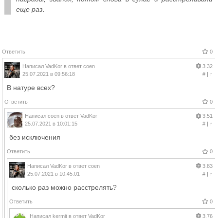
еще раз.
Ответить
0
Написал
VadKor
в ответ
coen
3.32
25.07.2021 в 09:56:18
#
|
↑
В натуре всех?
Ответить
0
Написал
coen
в ответ
VadKor
3.51
25.07.2021 в 10:01:15
#
|
↑
без исключения
Ответить
0
Написал
VadKor
в ответ
coen
3.83
25.07.2021 в 10:45:01
#
|
↑
сколько раз можно расстрелять?
Ответить
0
Написал
kermit
в ответ
VadKor
3.76