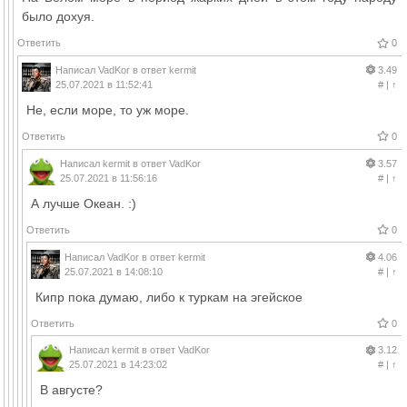
было дохуя.
Ответить
0
Написал
VadKor
в ответ
kermit
3.49
25.07.2021 в 11:52:41
#
|
↑
Не, если море, то уж море.
Ответить
0
Написал
kermit
в ответ
VadKor
3.57
25.07.2021 в 11:56:16
#
|
↑
А лучше Океан. :)
Ответить
0
Написал
VadKor
в ответ
kermit
4.06
25.07.2021 в 14:08:10
#
|
↑
Кипр пока думаю, либо к туркам на эгейское
Ответить
0
Написал
kermit
в ответ
VadKor
3.12
25.07.2021 в 14:23:02
#
|
↑
В августе?