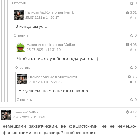
Ответить
0
Написал
VadKor
в ответ
kermit
3.51
25.07.2021 в 14:28:17
#
|
↑
В конце августа
Ответить
0
Написал
kermit
в ответ
VadKor
4.06
25.07.2021 в 14:31:10
#
|
↑
Чтобы к началу учебного года успеть. :)
Ответить
0
Написал
VadKor
в ответ
kermit
3.6
25.07.2021 в 15:21:32
#
|
↑
Не успеем, но это не столь важно
Ответить
0
Написал
VadKor
4.17
25.07.2021 в 11:30:45
#
немецкими захватчиками. не фашистскими, не не немецко-
фашистскими. есть разница? штоб запомнить