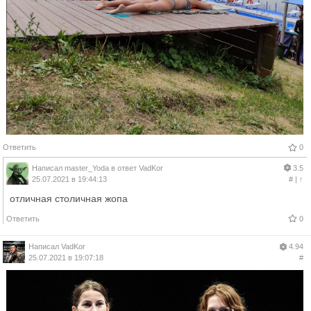
Ответить
0
Написал
master_Yoda
в ответ
VadKor
3.5
25.07.2021 в 19:44:13
#
|
↑
отличная столичная жопа
Ответить
0
Написал
VadKor
4.94
25.07.2021 в 19:07:18
#