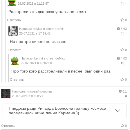
25.07.2021 в 11:19:47
#
|
↑
Расстреливать два раза уставы не велят.
Ответить
0
Написал
deMax
в ответ
kermit
3.63
25.07.2021 в 17:19:42
#
|
↑
Но про три ничего не сказано.
Ответить
0
Написал
kermit
в ответ
deMax
4.02
25.07.2021 в 18:02:00
#
|
↑
Про того кого расстреливали в песне, был один раз.
Ответить
0
Написал
гипсовый кластер
5.1
25.07.2021 в 09:50:27
#
Пиндосы ради Ричарда Брэнсона границу космоса
передвинули ниже линии Кармана ))
Ответить
0