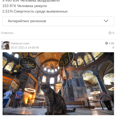
5 490 634 Человека выздоровело
153 874 Человека умерло
2,51% Смертность среди выявленных
Антирейтинг регионов
Ответить
0
Написал
coen
4.88
25.07.2021 в 14:06:45
#