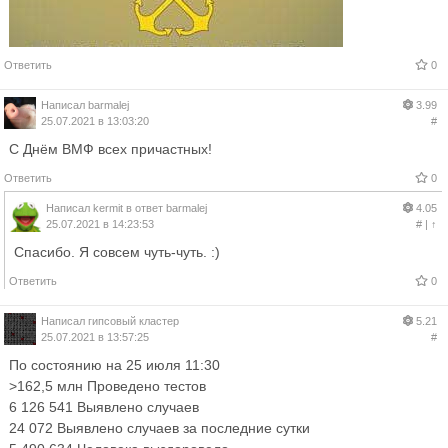
Ответить
0
Написал
barmalej
3.99
25.07.2021 в 13:03:20
#
С Днём ВМФ всех причастных!
Ответить
0
Написал
kermit
в ответ
barmalej
4.05
25.07.2021 в 14:23:53
#
|
↑
Спасибо. Я совсем чуть-чуть. :)
Ответить
0
Написал
гипсовый кластер
5.21
25.07.2021 в 13:57:25
#
По состоянию на 25 июля 11:30
>162,5 млн Проведено тестов
6 126 541 Выявлено случаев
24 072 Выявлено случаев за последние сутки