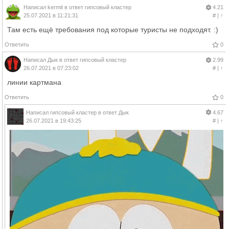
Написал
kermit
в ответ
гипсовый кластер
4.21
25.07.2021 в 11:21:31
#
|
↑
Там есть ещё требования под которые туристы не подходят. :)
Ответить
0
Написал
Дык
в ответ
гипсовый кластер
2.99
26.07.2021 в 07:23:02
#
|
↑
линии картмана
Ответить
0
Написал
гипсовый кластер
в ответ
Дык
4.67
26.07.2021 в 19:43:25
#
|
↑