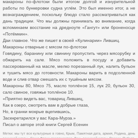
макароны по-флотски были итогом долгой и изнурительной
работы по бункеровки судна углём. Это был именно итог, а не
вознаграждением, поскольку блюдо стало рассматриваться как
дань традиции. Что мы должны принимать во внимание, когда
вспоминаем восстание на дредноуте «Гангут» или броненосце
«Потёмкин».
Даи главное. Что же пишет в своей «Кулинарии» Лившиц.
Макароны отварные с мясом по-флотски
Говядину, баранину или свинину пропустить через мясорубку и
обжарить на сале. Мясо положить в посуду и добавить
пассерованный на масле, мелко порезанный лук, налить бульон
и тушить мясо до готовности. Макароны варить в подсоленной
воде и слив отвар смешать их с тушёным мясом.
Макароны 80, Мясо 75, масло топлёное 15, лук 20, бульон 30,
сало свиное, говяжье топлёное 10.
«Приятно видеть вас, товарищ Лившиц,
Как в озеро, смотреть вам в добрые глаза,
Но, в гранки мокрые вцепившись,
Засекретарился у вас Кара-Мурза.»
Писал о авторе этой книги Сергей Есенин
Метки:
мы тут все культурные в говно
,
Крым
,
Памятная дата
,
армия
,
Родина
,
день