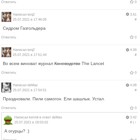
Ответить
0
Написал
tenj2
3.61
25.07.2021 в 17:46:05
#
Сидром Газгольдера
Ответить
0
Написал
tenj2
4.09
25.07.2021 в 17:51:44
#
Во всем виноват журнал
Коневодство
The Lancet
Ответить
0
Написал
deMax
4.08
25.07.2021 в 17:54:51
#
Праздновали. Пили самогон. Ели шашлык. Устал.
Ответить
0
Написал
kermit
в ответ
deMax
3.42
25.07.2021 в 18:03:02
#
|
↑
А огурцы? :)