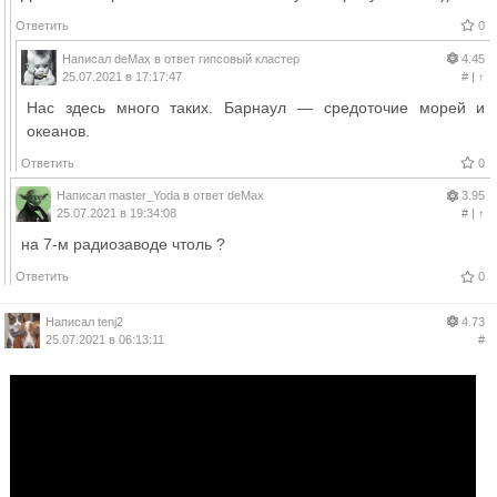
Ответить
0
Написал
deMax
в ответ
гипсовый кластер
4.45
25.07.2021 в 17:17:47
#
|
↑
Нас здесь много таких. Барнаул — средоточие морей и
океанов.
Ответить
0
Написал
master_Yoda
в ответ
deMax
3.95
25.07.2021 в 19:34:08
#
|
↑
на 7-м радиозаводе чтоль ?
Ответить
0
Написал
tenj2
4.73
25.07.2021 в 06:13:11
#