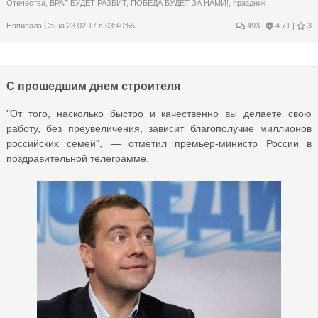
Отечества
,
ВРАГ БУДЕТ РАЗБИТ
,
ПОБЕДА БУДЕТ ЗА НАМИ!
,
праздник
Написала
Саша
23.02.17 в 03:40:55
493
|
4.71 |
3
С прошедшим днем строителя
"От того, насколько быстро и качественно вы делаете свою
работу, без преувеличения, зависит благополучие миллионов
российских семей", — отметил премьер-министр России в
поздравительной телеграмме.