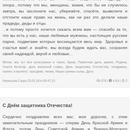
опора...потому что мы, женщины, знаем, что бы ни случилось
завтра, вы заслоните нас, убережёте, спасёте, вызволите и
отстоите наше право на жизнь, как ни раз это делали наши
прадеды, деды и отцы.
...и потому просто хочется сказать всем вам — спасибо за то,
что вы есть у нас, наши любимые мужчины, настоящие русские
парни, подвигами которых восхищается весь мир. Здоровья и
счастья вам!..и знайте, мы всегда будем ждать вас, сохраняя
своей надеждой, верой и любовью...
Метки:
мы тут все культурные в говно
,
Крым
,
Памятная дата
,
армия
,
Родина
,
Газета Кочегар
,
день воинской славы
,
День защитника Отечества
,
поздравки
,
налить и выпить!
,
праздник
,
чмоке
,
Наши сукины сыны
,
Дата
Написала
Саша
23.02.18 в 00:47:15
378
|
4.63 |
2
С Днём защитника Отечества!
Сердечно поздравляю всех вас, мои дорогие, с этим
замечательным праздником — сперва День Красной Армии и
Флота, потом День Советской Армии и Военно-Морского