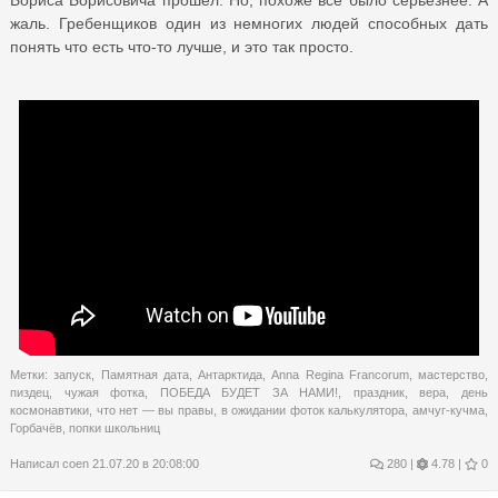
жаль. Гребенщиков один из немногих людей способных дать
понять что есть что-то лучше, и это так просто.
Метки:
запуск
,
Памятная дата
,
Антарктида
,
Anna Regina Francorum
,
мастерство
,
пиздец
,
чужая фотка
,
ПОБЕДА БУДЕТ ЗА НАМИ!
,
праздник
,
вера
,
день
космонавтики
,
что нет — вы правы
,
в ожидании фоток калькулятора
,
амчуг-кучма
,
Горбачёв
,
попки школьниц
Написал
coen
21.07.20 в 20:08:00
280
|
4.78 |
0