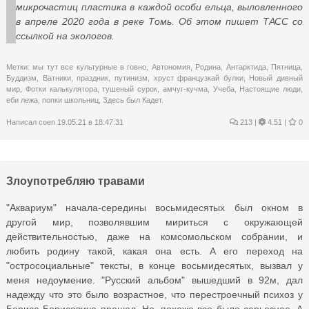
микрочастиц пластика в каждой особи ельца, выловленного
в апреле 2020 года в реке Томь. Об этом пишет ТАСС со
ссылкой на экологов.
Метки:
мы тут все культурные в говно
,
Автономия
,
Родина
,
Антарктида
,
Пятница
,
Буддизм
,
Ватники
,
праздник
,
путинизм
,
хруст французкай булки
,
Новый дивный
мир
,
Фотки калькулятора
,
тушеный сурок
,
амчуг-кучма
,
Учеба
,
Настоящие люди
,
еби лежа
,
попки школьниц
,
Здесь был Кадет.
Написал
coen
19.05.21 в 18:47:31
213
|
4.51 |
0
Злоупотребляю травами
"Аквариум" начала-середины восьмидесятых был окном в
другой мир, позволявшим мириться с окружающей
действительностью, даже на комсомольском собрании, и
любить родину такой, какая она есть. А его переход на
"остросоциальные" тексты, в конце восьмидесятых, вызвал у
меня недоумение. "Русский альбом" вышедший в 92м, дал
надежду что это было возрастное, что перестроечный психоз у
Бориса Борисовича прошел. Но, похоже все было серьезнее. А