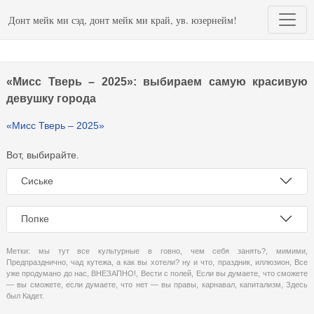
Донт мейк ми сэд, донт мейк ми край, ув. юзернейм!
«Мисс Тверь – 2025»: выбираем самую красивую
девушку города
«Мисс Тверь – 2025»
Вот, выбирайте.
Сиське
Попке
Метки:
мы тут все культурные в говно
,
чем себя занять?
,
мимими
,
Предпразднично
,
чад кутежа
,
а как вы хотели? ну и что
,
праздник
,
иллюзион
,
Все
уже продумано до нас
,
ВНЕЗАПНО!
,
Вести с полей
,
Если вы думаете
,
что сможете
— вы сможете
,
если думаете
,
что нет — вы правы
,
карнавал
,
капитализм
,
Здесь
был Кадет.