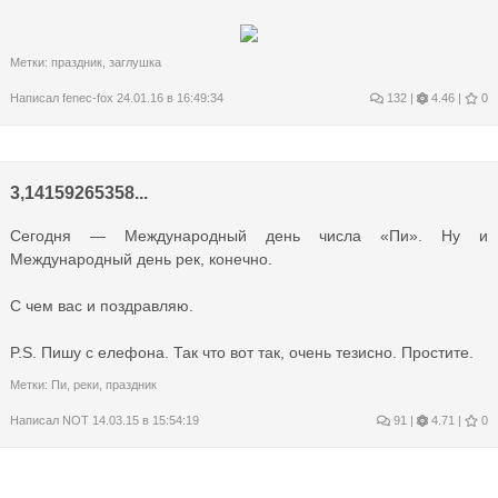
Метки:
праздник
,
заглушка
Написал
fenec-fox
24.01.16 в 16:49:34
132
|
4.46 |
0
3,14159265358...
Сегодня — Международный день числа «Пи». Ну и
Международный день рек, конечно.
С чем вас и поздравляю.
P.S. Пишу с елефона. Так что вот так, очень тезисно. Простите.
Метки:
Пи
,
реки
,
праздник
Написал
NOT
14.03.15 в 15:54:19
91
|
4.71 |
0