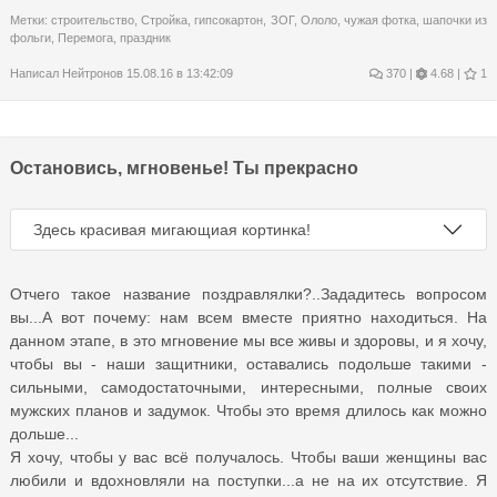
Метки:
строительство
,
Стройка
,
гипсокартон
,
ЗОГ
,
Ололо
,
чужая фотка
,
шапочки из
фольги
,
Перемога
,
праздник
Написал
Нейтронов
15.08.16 в 13:42:09
370
|
4.68 |
1
Остановись, мгновенье! Ты прекрасно
Здесь красивая мигающиая кортинка!
Отчего такое название поздравлялки?..Зададитесь вопросом
вы...А вот почему: нам всем вместе приятно находиться. На
данном этапе, в это мгновение мы все живы и здоровы, и я хочу,
чтобы вы - наши защитники, оставались подольше такими -
сильными, самодостаточными, интересными, полные своих
мужских планов и задумок. Чтобы это время длилось как можно
дольше...
Я хочу, чтобы у вас всё получалось. Чтобы ваши женщины вас
любили и вдохновляли на поступки...а не на их отсутствие. Я