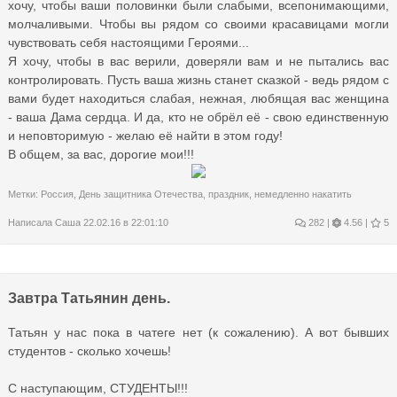
хочу, чтобы ваши половинки были слабыми, всепонимающими,
молчаливыми. Чтобы вы рядом со своими красавицами могли
чувствовать себя настоящими Героями...
Я хочу, чтобы в вас верили, доверяли вам и не пытались вас
контролировать. Пусть ваша жизнь станет сказкой - ведь рядом с
вами будет находиться слабая, нежная, любящая вас женщина
- ваша Дама сердца. И да, кто не обрёл её - свою единственную
и неповторимую - желаю её найти в этом году!
В общем, за вас, дорогие мои!!!
Метки:
Россия
,
День защитника Отечества
,
праздник
,
немедленно накатить
Написала
Саша
22.02.16 в 22:01:10
282
|
4.56 |
5
Завтра Татьянин день.
Татьян у нас пока в чатеге нет (к сожалению). А вот бывших
студентов - сколько хочешь!
С наступающим, СТУДЕНТЫ!!!