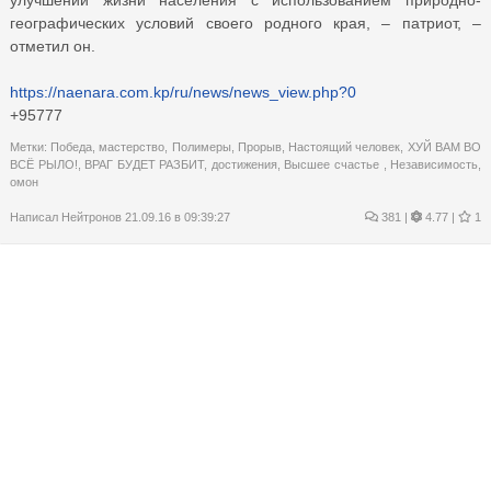
географических условий своего родного края, – патриот, –
отметил он.
https://naenara.com.kp/ru/news/news_view.php?0
+95777
Метки:
Победа
,
мастерство
,
Полимеры
,
Прорыв
,
Настоящий человек
,
ХУЙ ВАМ ВО
ВСЁ РЫЛО!
,
ВРАГ БУДЕТ РАЗБИТ
,
достижения
,
Высшее счастье
,
Независимость
,
омон
Написал
Нейтронов
21.09.16 в 09:39:27
381
|
4.77 |
1
Скорость эволюции
Пишу этот топик, наступая на горло собственной песни
Miodnikerstva. Но почему-то пришла такая мысль в голову,
решил поделиться. Вдруг кому-то это будет полезно узнать.
Я рассмотрел процесс эволюции и нашёл параметр, который
может быть определяющим скорость эволюции. Фанерозой я
отсек из рассмотрения (~550 млн.) ибо тут трудно что-то