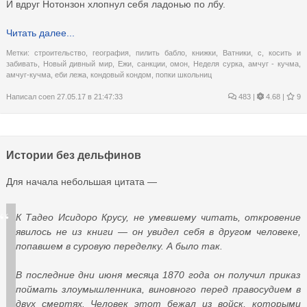
И вдруг Нотонзон хлопнул себя ладонью по лбу.
Читать далее...
Метки:
строительство
,
география
,
пилить бабло
,
книжки
,
Ватники
,
с
,
косить и
забивать
,
Новый дивный мир
,
Ежи
,
санкции
,
омон
,
Неделя сурка
,
амчуг - кучма
,
амчуг-кучма
,
еби лежа
,
кондовый кондом
,
попки школьниц
Написал
coen
27.05.17 в 21:47:33
483
|
4.68 |
9
Истории без дельфинов
Для начала небольшая цитата —
К Тадео Исидоро Крусу, не умевшему читать, откровение
явилось не из книги — он увидел себя в другом человеке,
попавшем в суровую переделку. А было так.
В последние дни июня месяца 1870 года он получил приказ
поймать злоумышленника, виновного перед правосудием в
двух смертях. Человек этот бежал из войск, которыми