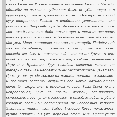
командовал на Южной границе полковник Бенито Мачадо;
однажды по пьянке в публичном доме он убил негра, а в
другой раз, тоже во время попойки, — подвернувшегося под
руку сторонника Росаса; в сообщении указывалось, что
родом он из Лагуна-Колорада. Именно в этом месте сорок
лет назад настигла беда повстанцев, и тела их остались
там на радость воронью и бродячим псам; оттуда вышел
Мануэль Меса, которого казнили на площади Победы под
грохот барабанов, старавшихся заглушить его гнев;
отсюда же был и неизвестный, что зачал Круса, а сам
погиб во рву от смертельного удара саблей, воевавшей в
Перу и в Бразилии. Крус позабыл название места, но
теперь с лёгким и необъяснимым беспокойством узнал его.
Преступник, уходя верхом на лошади, петлял по зарослям;
и всё-таки солдаты окружили его ночью двенадцатого
июля. Он схоронился в высоком жнивье. Тьма была почти
непроглядная; Крус со своими людьми, спешившись,
осторожно подступал к зарослям, в колеблющейся глубине
которых спал или подстерегал их неведомый человек.
Закричала птица чаха; Тадео Исидоро Крусу показалось,
будто однажды он уже пережил этот миг. Преступник