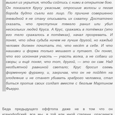
вышел из укрытия, чтобы сойтись с ними в открытом бою.
Он показался Крусу ужасным; отросшие волосы и пегая
борода будто съели его лицо. По причине совершенно
очевидной я не стану описывать их схватку. Достаточно
сказать, что преступник тяжело ранил или убил
нескольких людей Круса. А Крус, сражаясь в потёмках (это
его тело сражалось в потёмках), начал прозревать. И
понял, что одна судьба ничем не лучше другой, но каждый
человек должен почитать то, что несёт в себе. И что
нашивки и форма только мешают и путают. Он понял,
что его исконная участь — участь волка, а не собаки из
своры; и ещё понял, что тот, другой, — это он сам. Над
необъятной равниной светало; Крус бросил оземь
форменную фуражку, и, закричав, что он не пойдёт на
злодеяние и не станет убивать храброго человека, стал
биться против своих солдат вместе с беглым Мартином
Фьерро.
Беда предыдущего оффтопа даже не в том что он
ксенофобский, все мы, в той или иной степени, опасаемся