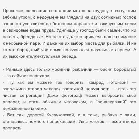
Прохожие, спешащие со станции метро на трудовую вахту, этим
зябким утром, с недоумением глядели на двух солидных господ
запросто усевшихся на бетонном парапете и закинувшим лески
в свинцовые воды пруда. Удилища у господ были самые, что ни
на есть, брендовые. Но не это должно привлечь наше внимание
к необычной паре. И даже не их выбор места для рыбалки. И не
то что бородатый частенько пользовался назальным спреем. А
их высокоинтеллектуальная беседа.
- Раньше здесь только москвичи рыбачили — басил бородатый
— а сейчас понаехали.
- Ну как вы можете так говорить, камрад Нотонзон! —
запальчиво вторил человек восточной наружности — ведь это
чистая сегрегация! Даже фотограф может выбросить свой
аппарат, и стать обычным человеком, а "понаехавший" это
пожизненное клеймо.
- Вот так, дорогой Кулачковский, и я тоже, рыбача с вами,
становлюсь немного понаехавшим. Увяз коготок — всей птичке
пропасть!