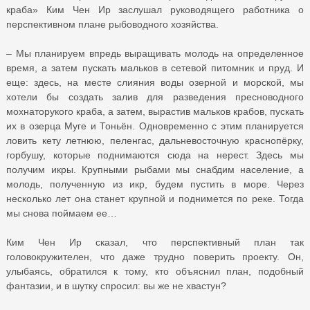
краба» Ким Чен Ир заслушал руководящего работника о
перспективном плане рыбоводного хозяйства.
– Мы планируем впредь выращивать молодь на определенное
время, а затем пускать мальков в сетевой питомник и пруд. И
еще: здесь, на месте слияния воды озерной и морской, мы
хотели бы создать залив для разведения пресноводного
мохнаторукого краба, а затем, вырастив мальков крабов, пускать
их в озерца Муге и Тоньён. Одновременно с этим планируется
ловить кету летнюю, пеленгас, дальневосточную краснопёрку,
горбушу, которые поднимаются сюда на нерест. Здесь мы
получим икры. Крупными рыбами мы снабдим население, а
молодь, полученную из икр, будем пустить в море. Через
несколько лет она станет крупной и поднимется по реке. Тогда
мы снова поймаем ее…
Ким Чен Ир сказал, что перспективный план так
головокружителен, что даже трудно поверить проекту. Он,
улыбаясь, обратился к тому, кто объяснил план, подобный
фантазии, и в шутку спросил: вы же не хвастун?