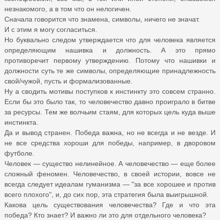
незнакомого, а в том что он нелогичен.
Сначала говорится что знамена, символы, ничего не значат.
И с этим я могу согласиться.
Но буквально следом утверждается что для человека является
определяющим нашивка и должность. А это прямо
противоречит первому утверждению. Потому что нашивки и
должности суть те же символы, определяющие принадлежность
свой/чужой, пусть и формализованные.
Ну а сводить мотивы поступков к инстинкту это совсем странно.
Если бы это было так, то человечество давно проиграло в битве
за ресурсы. Тем же волчьим стаям, для которых цель куда выше
инстинкта.
Да и вывод странен. Победа важна, но не всегда и не везде. И
не все средства хороши для победы, например, в дворовом
футболе.
Человек — существо нелинейное. А человечество — еще более
сложный феномен. Человечество, в своей истории, вовсе не
всегда следует идеалам гуманизма — "за все хорошее и против
всего плохого", и, до сих пор, эта стратегия была выигрышной.
Какова цель существования человечества? Где и что эта
победа? Кто знает? И важно ли это для отдельного человека?