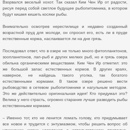
Взорвался веселый хохот. Так сказал Ким Чен Ир от радости,
рисуя перед собой светлое будущее рыбопитомника, в котором
будут кишмя кишеть косяки рыбы.
Внимательно осмотрев нерестилище и недавно созданный
возрастной пруд для молоди, он спросил его, есть ли в пруде
естественные корма, наслаивается ли на дне грязь.
Последовал ответ, что в озере не только много фитопланктонов,
зоопланктонов, лап-рыб и других мелких рыб, но и грязь озера
обильна органическими веществами. Ким Чен Ир отметил: это
же большой запас естественных кормов. В других краях,
наверное, не найдешь такого уголка, так богатого
естественными кормами. В таком озере решено вести
рыбоводство в сетевом рыбопитомнике и нагульным методом.
Это же действительно оригинальная идея! Кто придумал это?
Велика у него страсть, огромно старание лучше разводить рыбы
естественными кормами.
– Именно тот, кто не ленится ломать голову, кто придумывает
все новое и трудится с энтузиазмом, чтобы решить вопрос об
улучшении жизни населения с использованием природно-