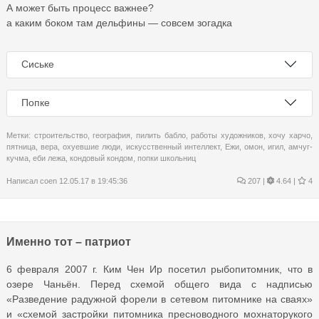
А может быть процесс важнее?
а каким боком там дельфины — совсем зогадка
Сиське
Попке
Метки:
строительство
,
география
,
пилить бабло
,
работы художников
,
хочу харчо
,
пятница
,
вера
,
охуевшие люди
,
искусственный интеллект
,
Ежи
,
омон
,
игил
,
амчуг-
кучма
,
еби лежа
,
кондовый кондом
,
попки школьниц
Написал
coen
12.05.17 в 19:45:36
207
|
4.64 |
4
Именно тот – патриот
6 февраля 2007 г. Ким Чен Ир посетил рыбопитомник, что в
озере Чаньён. Перед схемой общего вида с надписью
«Разведение радужной форели в сетевом питомнике на сваях»
и «схемой застройки питомника пресноводного мохнаторукого