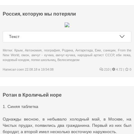
Россия, которую мы потеряли
Текст
Метки:
Крым
,
Автономия
,
география
,
Родина
,
Антарктида
,
Ежи
,
санкции
,
From the
New World
,
омон
,
амчуг - кучма
,
амчуг-кучма
,
народный артист СССР
,
еби лежа
,
кондовый кондом
,
попки школьниц
,
Велосипедизм
Написал
coen
22.08.18 в 19:54:08
210
|
4.72 |
0
Ротан в Кроличьей норе
1. Синяя таблетка
Однажды весною, в небывало холодный май, в Москве, на
Чистых прудах, появились два гражданина. Первый из них был
бородат, а второй имел несколько восточную наружность.