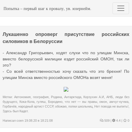
Попытка – первый шаг к провалу, ув. юзернейм.
Лукашенко опроверг присутствие российских
силовиков в Белоруссии
- Александр Григорьевич, ходят слухи что по улицам Минска,
вместо белорусской милиции ездит российский ОМОН, так ли
это?
- Со всей ответственностью хочу сказать что это брехня! По
улицам Минска вместо российского ОМОНа возят меня!
Метки:
Автономия
,
география
,
Родина
,
Антарктида
,
Корзухин А.И
,
АНБ
,
люди без
будущего
,
Кока-Кола
,
гуляш
,
Бородино
,
что нет — вы правы
,
омон
,
амчуг-кучма
,
Горбачёв
,
народный артист СССР
,
обожаю
,
попки школьниц
,
Нет повода не выпить!
,
Здесь был Кадет.
Написал
coen
19.08.20 в 18:21:08
509
|
4.4 |
0