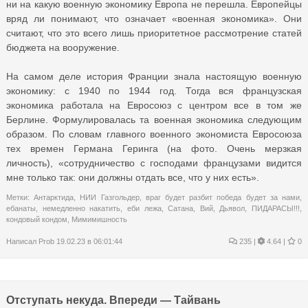
ни на какую военную экономику Европа не перешла. Европейцы
вряд ли понимают, что означает «военная экономика». Они
считают, что это всего лишь приоритетное рассмотрение статей
бюджета на вооружение.
На самом деле история Франции знала настоящую военную
экономику: с 1940 по 1944 год. Тогда вся французская
экономика работала на Евросоюз с центром все в том же
Берлине. Формулировалась та военная экономика следующим
образом. По словам главного военного экономиста Евросоюза
тех времен Германа Геринга (на фото. Очень мерзкая
личность), «сотрудничество с господами французами видится
мне только так: они должны отдать все, что у них есть».
Метки:
Антарктида
,
НИИ Газгольдер
,
враг будет разбит победа будет за нами
,
ебанаты
,
немедленно накатить
,
еби лежа
,
Сатана
,
Вий
,
Дьявол
,
ПИДАРАСЫ!!!
,
кондовый кондом
,
Мимимишность
Написал
Prob
19.02.23 в 06:01:44
235
|
4.64 |
0
Отступать некуда. Впереди — Тайвань