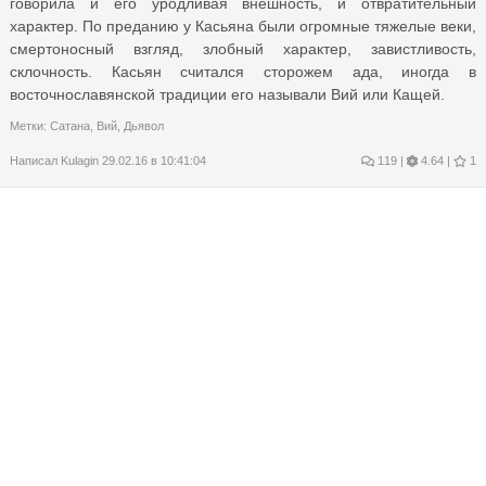
говорила и его уродливая внешность, и отвратительный
характер. По преданию у Касьяна были огромные тяжелые веки,
смертоносный взгляд, злобный характер, завистливость,
склочность. Касьян считался сторожем ада, иногда в
восточнославянской традиции его называли Вий или Кащей.
Метки:
Сатана
,
Вий
,
Дьявол
Написал
Kulagin
29.02.16 в 10:41:04
119
|
4.64 |
1
Москва, завидуй!