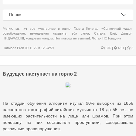
Попке
Метки:
мы тут все культурные в говно
,
Газета Кочегар
,
«Солнечный удар»
,
освобождение
,
немедленно накатить
,
еби лежа
,
Сатана
,
Вий
,
Дьявол
,
ПИДАРАСЫ!!!
,
кондовый кондом
,
Нет повода не выпить!
,
Лютая НОТовщина
Написал
Prob
09.11.22 в 12:24:59
376
|
4.91 |
3
Будущее наступает на горло 2
На стадии обучения алгоритм изучил 90% выборки из 1856
паспортных фотографий китайских мужчин от 18 до 55 лет, не
имеющих растительности на лице или шрамов. При этом
половину из них составляли преступники, совершившие
различные правонарушения.