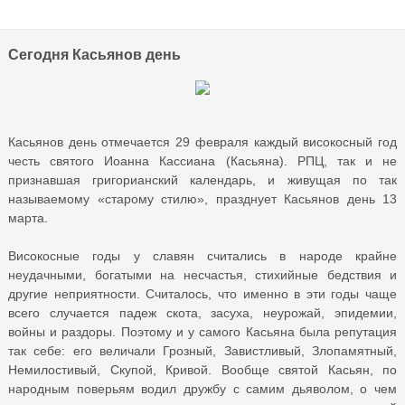
Сегодня Касьянов день
Касьянов день отмечается 29 февраля каждый високосный год
честь святого Иоанна Кассиана (Касьяна). РПЦ, так и не
признавшая григорианский календарь, и живущая по так
называемому «старому стилю», празднует Касьянов день 13
марта.
Високосные годы у славян считались в народе крайне
неудачными, богатыми на несчастья, стихийные бедствия и
другие неприятности. Считалось, что именно в эти годы чаще
всего случается падеж скота, засуха, неурожай, эпидемии,
войны и раздоры. Поэтому и у самого Касьяна была репутация
так себе: его величали Грозный, Завистливый, Злопамятный,
Немилостивый, Скупой, Кривой. Вообще святой Касьян, по
народным поверьям водил дружбу с самим дьяволом, о чем