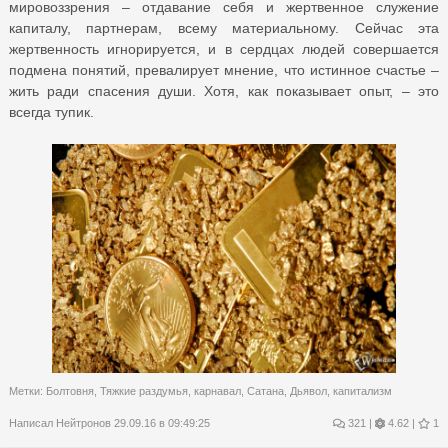
мировоззрения – отдавание себя и жертвенное служение
капиталу, партнерам, всему материальному. Сейчас эта
жертвенность игнорируется, и в сердцах людей совершается
подмена понятий, превалирует мнение, что истинное счастье –
жить ради спасения души. Хотя, как показывает опыт, – это
всегда тупик.
Метки:
Болтовня
,
Тяжкие раздумья
,
карнавал
,
Сатана
,
Дьявол
,
капитализм
Написал
Нейтронов
29.09.16 в 09:49:25
321
|
4.62 |
1