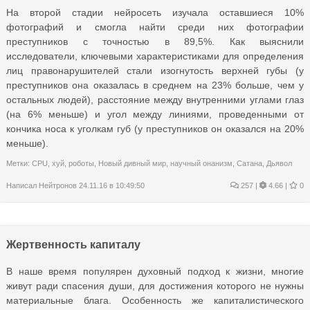
На второй стадии нейросеть изучала оставшиеся 10%
фотографий и смогла найти среди них фотографии
преступников с точностью в 89,5%. Как выяснили
исследователи, ключевыми характеристиками для определения
лиц правонарушителей стали изогнутость верхней губы (у
преступников она оказалась в среднем на 23% больше, чем у
остальных людей), расстояние между внутренними углами глаз
(на 6% меньше) и угол между линиями, проведенными от
кончика носа к уголкам губ (у преступников он оказался на 20%
меньше).
Метки:
CPU
,
хуй
,
роботы
,
Новый дивный мир
,
научный онанизм
,
Сатана
,
Дьявол
Написал
Нейтронов
24.11.16 в 10:49:50
257
|
4.66 |
0
Жертвенность капиталу
В наше время популярен духовный подход к жизни, многие
живут ради спасения души, для достижения которого не нужны
материальные блага. Особенность же капиталистического