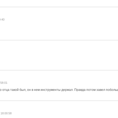
9:40
:58:01
го отца такой был, он в нем инструменты держал. Правда потом завел побол
 18:00:58