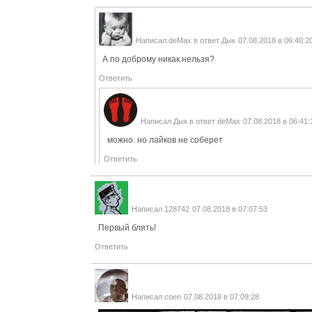
Написал
deMax
в ответ
Дык
07.08.2018 в 06:40:2
А по доброму никак нельзя?
Ответить
Написал
Дык
в ответ
deMax
07.08.2018 в 06:41:
можно. но лайков не соберет
Ответить
Написал
128742
07.08.2018 в 07:07:53
Первый блять!
Ответить
Написал
coen
07.08.2018 в 07:09:28