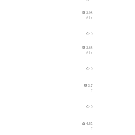
3.98
#
|
↑
0
3.68
#
|
↑
0
3.7
#
0
4.82
#