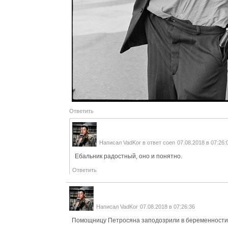
Ответить
Написал
VadKor
в ответ
coen
07.08.2018 в 07:26:
Ебальник радостный, оно и понятно.
Ответить
Написал
VadKor
07.08.2018 в 07:26:36
Помощницу Петросяна заподозрили в беременности