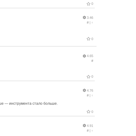
0
3.46
#
|
↑
0
4.65
#
0
4.76
#
|
↑
ьше — инструмента стало больше.
0
4.91
#
|
↑