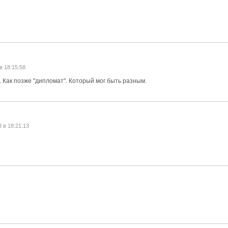
в 18:15:58
 Как позже "дипломат". Который мог быть разным.
8 в 18:21:13