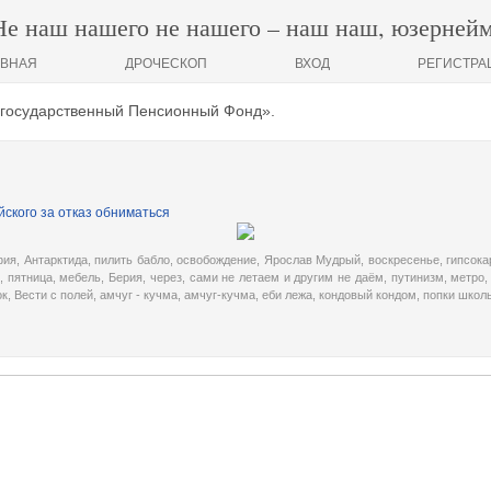
Не наш нашего не нашего – наш наш, юзернейм
АВНАЯ
ДРОЧЕСКОП
ВХОД
РЕГИСТРА
егосударственный Пенсионный Фонд».
ского за отказ обниматься
фия
,
Антарктида
,
пилить бабло
,
освобождение
,
Ярослав Мудрый
,
воскресенье
,
гипсока
,
пятница
,
мебель
,
Берия
,
через
,
сами не летаем и другим не даём
,
путинизм
,
метро
ок
,
Вести с полей
,
амчуг - кучма
,
амчуг-кучма
,
еби лежа
,
кондовый кондом
,
попки школ