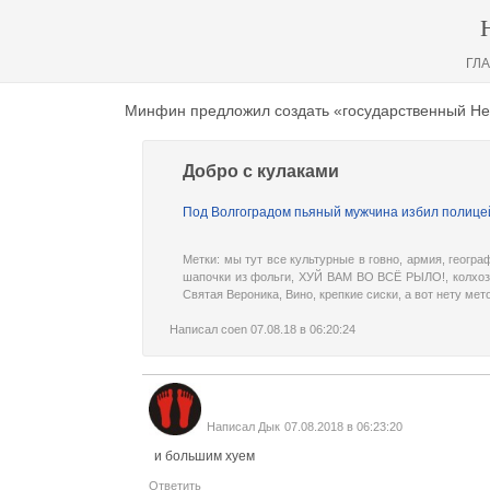
ГЛ
Минфин предложил создать «государственный Н
Добро с кулаками
Под Волгоградом пьяный мужчина избил полицей
Метки:
мы тут все культурные в говно
,
армия
,
геогра
шапочки из фольги
,
ХУЙ ВАМ ВО ВСЁ РЫЛО!
,
колхоз
Святая Вероника
,
Вино
,
крепкие сиски
,
а вот нету мет
Написал
coen
07.08.18 в 06:20:24
Написал
Дык
07.08.2018 в 06:23:20
и большим хуем
Ответить