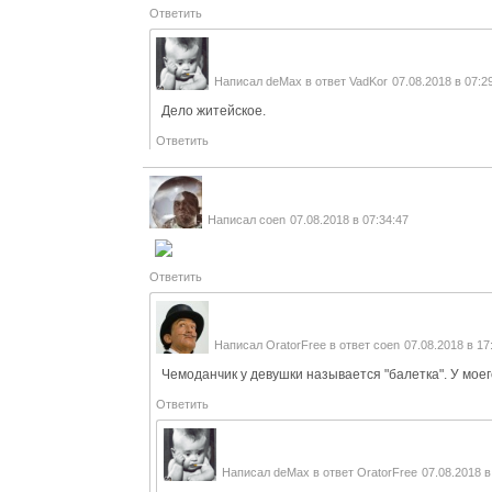
Ответить
Написал
deMax
в ответ
VadKor
07.08.2018 в 07:2
Дело житейское.
Ответить
Написал
coen
07.08.2018 в 07:34:47
Ответить
Написал
OratorFree
в ответ
coen
07.08.2018 в 17
Чемоданчик у девушки называется "балетка". У мое
Ответить
Написал
deMax
в ответ
OratorFree
07.08.2018 в