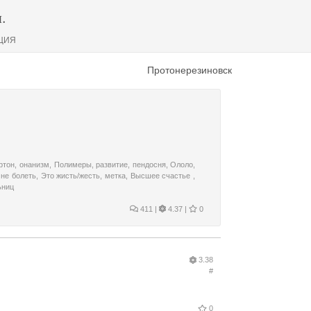
.
ЦИЯ
Протонерезиновск
ртон
,
онанизм
,
Полимеры
,
развитие
,
пендосня
,
Ололо
,
,
не болеть
,
Это жисть/жесть
,
метка
,
Высшее счастье
,
ьниц
411
|
4.37 |
0
3.38
#
0