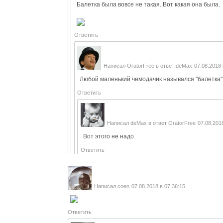
Балетка была вовсе не такая. Вот какая она была.
Ответить
Написал
OratorFree
в ответ
deMax
07.08.2018 
Любой маленький чемодачик назывался "балетка".
Ответить
Написал
deMax
в ответ
OratorFree
07.08.201
Вот этого не надо.
Ответить
Написал
coen
07.08.2018 в 07:36:15
Ответить