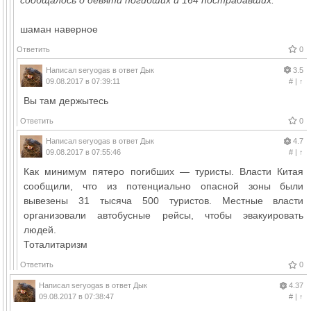
шаман наверное
Ответить
0
Написал
seryogas
в ответ
Дык
3.5
09.08.2017 в 07:39:11
#
|
↑
Вы там держытесь
Ответить
0
Написал
seryogas
в ответ
Дык
4.7
09.08.2017 в 07:55:46
#
|
↑
Как минимум пятеро погибших — туристы. Власти Китая
сообщили, что из потенциально опасной зоны были
вывезены 31 тысяча 500 туристов. Местные власти
организовали автобусные рейсы, чтобы эвакуировать
людей.
Тоталитаризм
Ответить
0
Написал
seryogas
в ответ
Дык
4.37
09.08.2017 в 07:38:47
#
|
↑