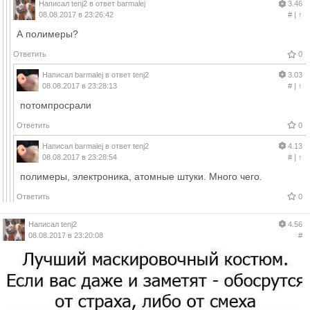
Написал
tenj2
в ответ
barmalej
3.46
08.08.2017 в 23:26:42
#
|
↑
А полимеры?
Ответить
0
Написал
barmalej
в ответ
tenj2
3.03
08.08.2017 в 23:28:13
#
|
↑
потомпросрали
Ответить
0
Написал
barmalej
в ответ
tenj2
4.13
08.08.2017 в 23:28:54
#
|
↑
полимеры, электроника, атомные штуки. Много чего.
Ответить
0
Написал
tenj2
4.56
08.08.2017 в 23:20:08
#