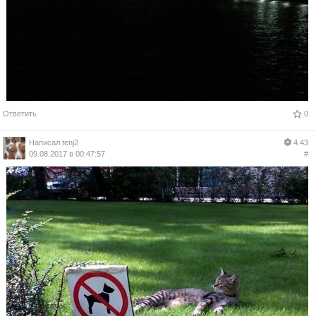
Ответить
0
Написал
tenj2
4.43
09.08.2017 в 00:47:57
#