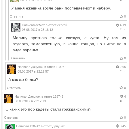
08.08.2017 в 22:16:33
#
|
↑
У меня ежевика возле бани поспевает-вот и наберу.
Ответить
0
Написал
deMax
в ответ
сергей
4.19
08.08.2017 в 23:18:12
#
|
↑
Малину признаю только свежую, с куста. Ну там из
ведерка, замороженную, в конце концов, но никак не в
виде варенья.
Ответить
0
Написал
Данунах
в ответ
128742
2.95
08.08.2017 в 22:12:57
#
|
↑
А как же белки?
Ответить
0
Написал
Данунах
в ответ
128742
4
08.08.2017 в 22:12:13
#
|
↑
С каких это пор кадеты стали гражданскими?
Ответить
0
Написал
128742
в ответ
Данунах
3.45