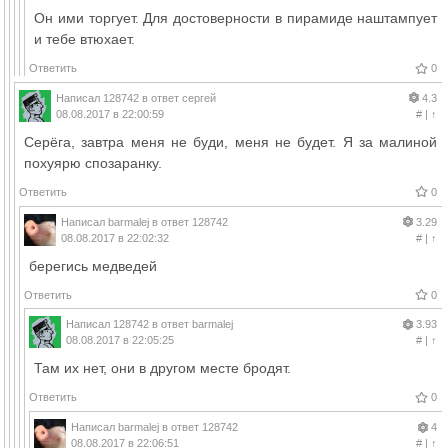
Он ими торгует. Для достоверности в пирамиде наштампует
и тебе втюхает.
Ответить
0
Написал
128742
в ответ
сергей
4.3
08.08.2017 в 22:00:59
#
|
↑
Серёга, завтра меня не буди, меня не будет. Я за малиной
похуярю спозаранку.
Ответить
0
Написал
barmalej
в ответ
128742
3.29
08.08.2017 в 22:02:32
#
|
↑
берегись медведей
Ответить
0
Написал
128742
в ответ
barmalej
3.93
08.08.2017 в 22:05:25
#
|
↑
Там их нет, они в другом месте бродят.
Ответить
0
Написал
barmalej
в ответ
128742
4
08.08.2017 в 22:06:51
#
|
↑