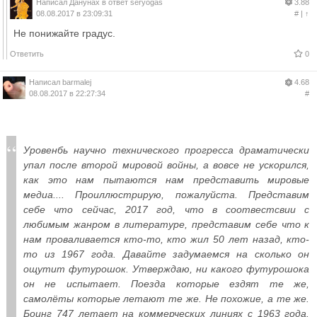
Написал
Данунах
в ответ
seryogas
3.88
08.08.2017 в 23:09:31
#
|
↑
Не понижайте градус.
Ответить
0
Написал
barmalej
4.68
08.08.2017 в 22:27:34
#
Уровенбь научно технического прогресса драматически
упал после второй мировой войны, а вовсе не ускорился,
как это нам пытаются нам представить мировые
медиа.... Проиллюстрирую, пожалуйста. Представим
себе что сейчас, 2017 год, что в соотвестсвии с
любимым жанром в литературе, представим себе что к
нам проваливается кто-то, кто жил 50 лет назад, кто-
то из 1967 года. Давайте задумаемся на сколько он
ощутит футурошок. Утверждаю, ни какого футурошока
он не испытает. Поезда которые ездят те же,
самолёты которые летают те же. Не похожие, а те же.
Боинг 747 летает на коммерческих линиях с 1963 года.