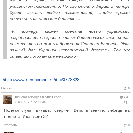
числе в страну ЕС»,— говорит собеседник “Ъ” в
украинском парламенте. По его мнению, Украина теперь
будет искать любые возможности, чтобы «резко
ответить на польские действия».
«К примеру, можем сделать новый украинский
загранпаспорт в красно-черных бандеровских цветах или
разместить на нем изображения Степана Бандеры. Это
важный для Украины исторический деятель. Так мы
ответим полякам симметрично»
https://www.kommersant.ru/doc/3378828
Ответить
0
Написал
seryogas
в ответ
coen
4.41
08.08.2017 в 22:14:35
#
|
↑
Полная Луна, цикады, сверчки. Вега в зените, лебедь на
подлёте. Уже всего 32.
Ответить
0