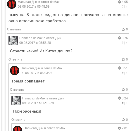
Написал
Дык
в ответ
deMax
4.05
09.08.2017 в 05:45:59
#
|
↑
жыву на 8 этаже. сидел на диване, покачало. а на стоянке
одна автосигналка сработала
Ответить
0
Написал
deMax
в ответ
Дык
3.76
09.08.2017 в 05:56:28
#
|
↑
Страсти какие! Из Китая дошло?
Ответить
0
Написал
Дык
в ответ
deMax
3.51
09.08.2017 в 06:03:24
#
|
↑
время совпадает
Ответить
0
Написал
deMax
в ответ
Дык
3.24
09.08.2017 в 06:16:29
#
|
↑
Нихерасеньки!
Ответить
0
Написал
Дык
в ответ
deMax
2.81