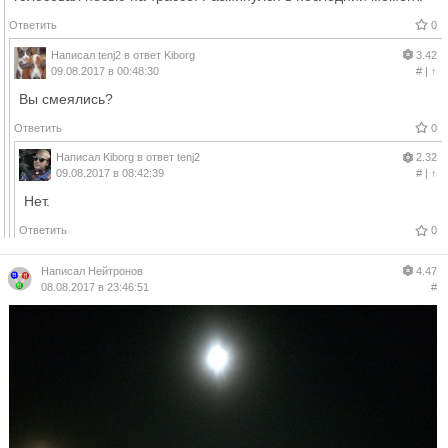
Ответить
0
Написал
tenj2
в ответ
Kiborg
3.42
09.08.2017 в 00:48:30
#
|
↑
Вы смеялись?
Ответить
0
Написал
Kiborg
в ответ
tenj2
2.32
09.08.2017 в 08:42:39
#
|
↑
Нет.
Ответить
0
Написал
Нейтронов
4.47
08.08.2017 в 23:46:51
#