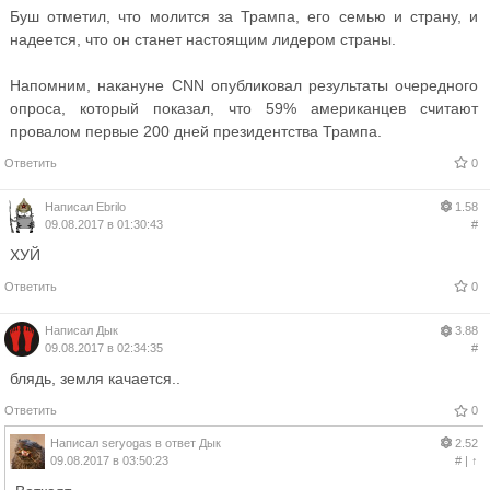
Буш отметил, что молится за Трампа, его семью и страну, и
надеется, что он станет настоящим лидером страны.
Напомним, накануне CNN опубликовал результаты очередного
опроса, который показал, что 59% американцев считают
провалом первые 200 дней президентства Трампа.
Ответить
0
Написал
Ebrilo
1.58
09.08.2017 в 01:30:43
#
ХУЙ
Ответить
0
Написал
Дык
3.88
09.08.2017 в 02:34:35
#
блядь, земля качается..
Ответить
0
Написал
seryogas
в ответ
Дык
2.52
09.08.2017 в 03:50:23
#
|
↑