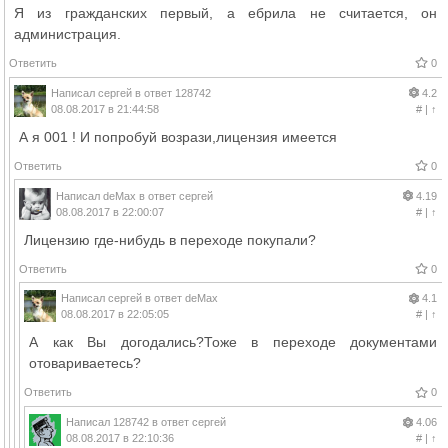
Я из гражданских первый, а ебрила не считается, он
администрация.
Ответить
0
Написал
сергей
в ответ
128742
4.2
08.08.2017 в 21:44:58
#
|
↑
А я 001 ! И попробуй возрази,лицензия имеется
Ответить
0
Написал
deMax
в ответ
сергей
4.19
08.08.2017 в 22:00:07
#
|
↑
Лицензию где-нибудь в переходе покупали?
Ответить
0
Написал
сергей
в ответ
deMax
4.1
08.08.2017 в 22:05:05
#
|
↑
А как Вы догодались?Тоже в переходе документами
отовариваетесь?
Ответить
0
Написал
128742
в ответ
сергей
4.06
08.08.2017 в 22:10:36
#
|
↑