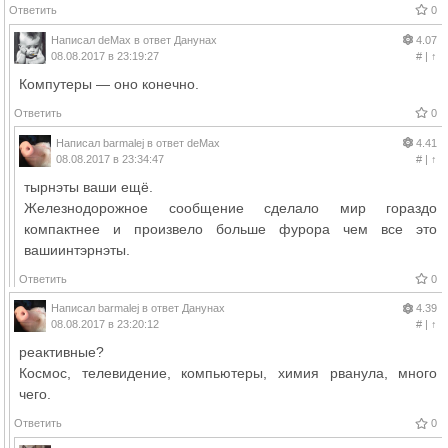
Ответить
0
Написал
deMax
в ответ
Данунах
4.07
08.08.2017 в 23:19:27
#
|
↑
Компутеры — оно конечно.
Ответить
0
Написал
barmalej
в ответ
deMax
4.41
08.08.2017 в 23:34:47
#
|
↑
тырнэты ваши ещё.
Железнодорожное сообщение сделало мир гораздо
компактнее и произвело больше фурора чем все это
вашиинтэрнэты.
Ответить
0
Написал
barmalej
в ответ
Данунах
4.39
08.08.2017 в 23:20:12
#
|
↑
реактивные?
Космос, телевидение, компьютеры, химия рванула, много
чего.
Ответить
0