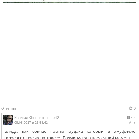
Ответить
0
Написал
Kiborg
в ответ
tenj2
4.4
08.08.2017 в 23:58:42
#
|
↑
Блядь, как сейчас помню мудака который в амуфляже
голосовал носью на трассе. Разминулся в последний момент.