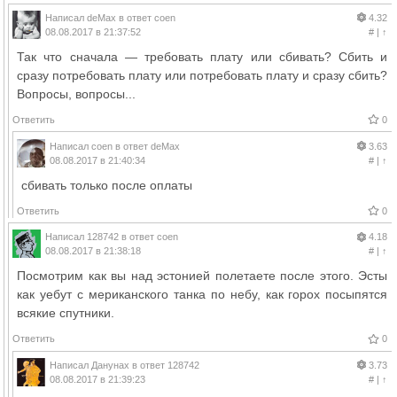
Написал
deMax
в ответ
coen
4.32
08.08.2017 в 21:37:52
#
|
↑
Так что сначала — требовать плату или сбивать? Сбить и
сразу потребовать плату или потребовать плату и сразу сбить?
Вопросы, вопросы...
Ответить
0
Написал
coen
в ответ
deMax
3.63
08.08.2017 в 21:40:34
#
|
↑
сбивать только после оплаты
Ответить
0
Написал
128742
в ответ
coen
4.18
08.08.2017 в 21:38:18
#
|
↑
Посмотрим как вы над эстонией полетаете после этого. Эсты
как уебут с мериканского танка по небу, как горох посыпятся
всякие спутники.
Ответить
0
Написал
Данунах
в ответ
128742
3.73
08.08.2017 в 21:39:23
#
|
↑