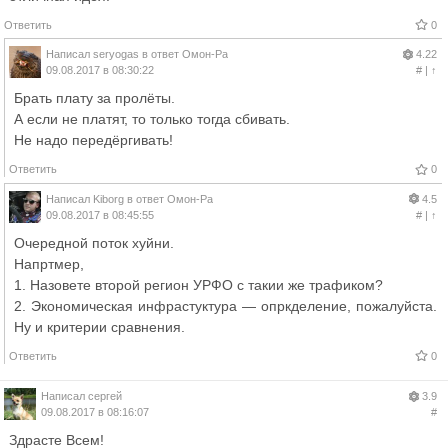
Ответить
0
Написал
seryogas
в ответ
Омон-Ра
4.22
09.08.2017 в 08:30:22
#
|
↑
Брать плату за пролёты.
А если не платят, то только тогда сбивать.
Не надо передёргивать!
Ответить
0
Написал
Kiborg
в ответ
Омон-Ра
4.5
09.08.2017 в 08:45:55
#
|
↑
Очередной поток хуйни.
Напртмер,
1. Назовете второй регион УРФО с такии же трафиком?
2. Экономическая инфрастуктура — опркделение, пожалуйста.
Ну и критерии сравнения.
Ответить
0
Написал
сергей
3.9
09.08.2017 в 08:16:07
#
Здрасте Всем!