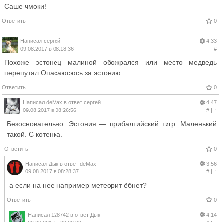
Саше чмоки!
Ответить
0
Написал
сергей
4.33
09.08.2017 в 08:18:36
#
Похоже эстонец малиной обожрался или место медведь
перепутал.Опасаюсюсь за эстонию.
Ответить
0
Написал
deMax
в ответ
сергей
4.47
09.08.2017 в 08:26:56
#
|
↑
Безосновательно. Эстония — прибалтийский тигр. Маленький
такой. С котенка.
Ответить
0
Написал
Дык
в ответ
deMax
3.56
09.08.2017 в 08:28:37
#
|
↑
а если на нее например метеорит ёбнет?
Ответить
0
Написал
128742
в ответ
Дык
4.14