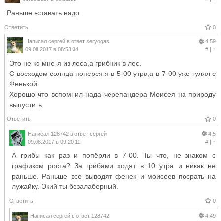
Раньше вставать надо
Ответить
0
Написал
сергей
в ответ
seryogas
4.59
09.08.2017 в 08:53:34
#
|
↑
Это не ко мне-я из леса,а грибник в лес.
С восходом солнца поперся я-в 5-00 утра,а в 7-00 уже гулял с
Фенькой.
Хорошо что вспомнил-нада черепандера Моисея на природу
выпустить.
Ответить
0
Написал
128742
в ответ
сергей
4.5
09.08.2017 в 09:20:11
#
|
↑
А грибы как раз и попёрли в 7-00. Ты что, не знаком с
графиком роста? За грибами ходят в 10 утра и никак не
раньше. Раньше все выводят фенек и моисеев посрать на
лужайку. Экий ты безалаберный.
Ответить
0
Написал
сергей
в ответ
128742
4.49