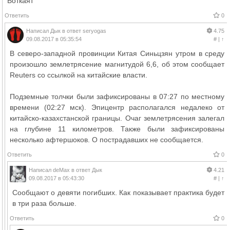
Воткаят
Ответить
0
Написал
Дык
в ответ
seryogas
4.75
09.08.2017 в 05:35:54
#
|
↑
В северо-западной провинции Китая Синьцзян утром в среду
произошло землетрясение магнитудой 6,6, об этом сообщает
Reuters со ссылкой на китайские власти.
Подземные толчки были зафиксированы в 07:27 по местному
времени (02:27 мск). Эпицентр располагался недалеко от
китайско-казахстанской границы. Очаг землетрясения залегал
на глубине 11 километров. Также были зафиксированы
несколько афтершоков. О пострадавших не сообщается.
Ответить
0
Написал
deMax
в ответ
Дык
4.21
09.08.2017 в 05:43:30
#
|
↑
Сообщают о девяти погибших. Как показывает практика будет
в три раза больше.
Ответить
0