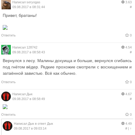
Написал
seryogas
3.63
09.08.2017 в 08:31:44
#
Привет, братаны!
Ответить
0
Написал
128742
4.54
09.08.2017 в 08:58:43
#
Вернулся з лесу. Малины дохуища и больше, вернулся сгибаясь
под гнётом вёдер. Редкие прохожие смотрели с восхищением и
затаённой завистью. Всё как обычно.
Ответить
0
Написал
Дык
4.67
09.08.2017 в 08:58:49
#
Ответить
0
Написал
Дык
в ответ
Дык
4.49
09.08.2017 в 09:03:14
#
|
↑