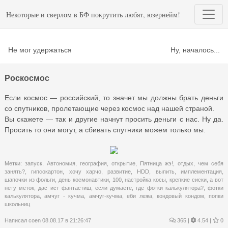
Некоторые и сверлом в БФ покрутить любят, юзернейм!
Не мог удержаться
Ну, началось...
Роскосмос
Если космос — российский, то значет мы должны брать деньги
со спутников, пролетающие через космос над нашей страной.
Вы скажете — так и другие начнут просить деньги с нас. Ну да.
Просить то они могут, а сбивать спутники можем только мы.
Метки:
запуск
,
Автономия
,
география
,
открытие
,
Пятница жэ!
,
отдых
,
чем себя
занять?
,
гипсокартон
,
хочу харчо
,
развитие
,
HDD
,
выпить
,
имплементация
,
шапочки из фольги
,
день космонавтики
,
100
,
настройка косы
,
крепкие сиски
,
а вот
нету меток
,
дас ист фантастиш
,
если думаете
,
где фотки калькулятора?
,
фотки
калькулятора
,
амчуг - кучма
,
амчуг-кучма
,
еби лежа
,
кондовый кондом
,
попки
школьниц
Написал
coen
08.08.17 в 21:26:47
365
|
4.54 |
0