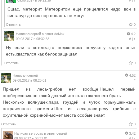
09.08.2017 в 09:22:39
#
|
↑
Сщас, метеорит. Метеоритом ещё прицелится надо, вон в
сингапур до сих пор попасть не могут
Ответить
0
Написал
сергей
в ответ
deMax
4.2
09.08.2017 в 08:32:33
#
|
↑
Ну если с котенка,то поджопника получит-у кадета опыт
есть,хвастался как белок защищал
Ответить
0
Написал
сергей
4.52
09.08.2017 в 08:25:01
#
Пришел из леса-грибов нет вообще.Нашел первый
подберезовик-но такой дохлый что стало жалко его брать.
Несколько волнушек,пара груздей и чуток горькушек-жаль
потраченного времени.Шел из леса,навстречу грибник с
охуительной корзиной-может места особые знает.
Ответить
0
Написал
seryogas
в ответ
сергей
3.42
09.08.2017 в 08:31:01
#
|
↑