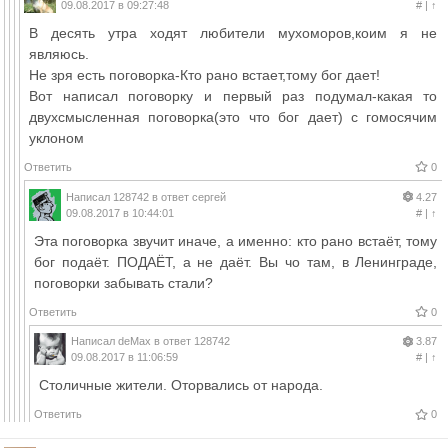
09.08.2017 в 09:27:48
#
|
↑
В десять утра ходят любители мухоморов,коим я не
являюсь.
Не зря есть поговорка-Кто рано встает,тому бог дает!
Вот написал поговорку и первый раз подумал-какая то
двухсмысленная поговорка(это что бог дает) с гомосячим
уклоном
Ответить
0
Написал
128742
в ответ
сергей
4.27
09.08.2017 в 10:44:01
#
|
↑
Эта поговорка звучит иначе, а именно: кто рано встаёт, тому
бог подаёт. ПОДАЁТ, а не даёт. Вы чо там, в Ленинграде,
поговорки забывать стали?
Ответить
0
Написал
deMax
в ответ
128742
3.87
09.08.2017 в 11:06:59
#
|
↑
Столичные жители. Оторвались от народа.
Ответить
0