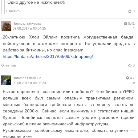
Одно другое не исключает.©
Ответить
0
Написал
seryogas
5.41
09.08.2017 в 08:04:25
#
20-летнюю Хлои Эйлинг похитила могущественная банда,
действующая в «темном» интернете. Ее угрожали продать в
рабство за биткоины, но спас Instagram.
https://lenta.ru/articles/2017/08/09/kidnapping/
Ответить
0
Написал
Омон-Ра
4.7
09.08.2017 в 08:06:24
#
Бытие определяет сознание или наоборот? Челябинск в УРФО
дольше всех был самым опасным транзитным регионом,
местные бандерлоги требовали платы за дорогу вплоть до
середины 2000-х. Сейчас, если выкинуть из статистики нищий
Курган, Челябинск является самым убогим регионом (среди
уральских) в плане экономической инфраструктуры.
Рукопожимаю челябинскому мыслителю, сбивать спутники —
отличная идея.