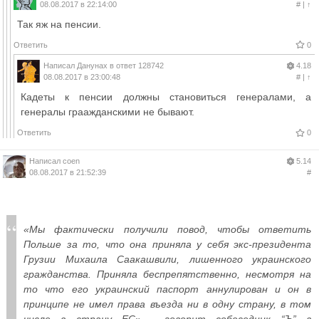
08.08.2017 в 22:14:00
#
|
↑
Так яж на пенсии.
Ответить
0
Написал
Данунах
в ответ
128742
4.18
08.08.2017 в 23:00:48
#
|
↑
Кадеты к пенсии должны становиться генералами, а
генералы граажданскими не бывают.
Ответить
0
Написал
coen
5.14
08.08.2017 в 21:52:39
#
«Мы фактически получили повод, чтобы ответить
Польше за то, что она приняла у себя экс-президента
Грузии Михаила Саакашвили, лишенного украинского
гражданства. Приняла беспрепятственно, несмотря на
то что его украинский паспорт аннулирован и он в
принципе не имел права въезда ни в одну страну, в том