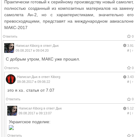
Практически готовый к серийному производству новый самолет,
полностью созданный из композитных материалов на замену
самолета Ан-2, но c характеристиками, значительно его
превосходящими, представят на международном авиасалоне
МАКС-2017
Ответить
0
Написал
Kiborg
в ответ
Дык
3.91
09.08.2017 в 09:04:20
#
|
↑
С добрым утром, МАКС уже прошел.
Ответить
0
Написал
Дык
в ответ
Kiborg
3.43
09.08.2017 в 09:06:22
#
|
↑
это я хз.. статья от 7.07
Ответить
0
Написал
Kiborg
в ответ
Дык
5.12
09.08.2017 в 09:13:07
#
|
↑
Украигское поделие:
Ответить
0