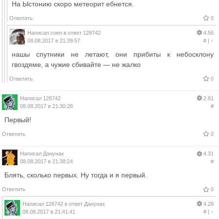
На Ыстонию скоро метеорит ебнется.
Ответить
0
Написал
coen
в ответ
128742
4.56
08.08.2017 в 21:39:57
#
|
↑
нашы спутники не летают, они прибиты к небосклону
гвоздяме, а чужие сбивайте — не жалко
Ответить
0
Написал
128742
2.81
08.08.2017 в 21:30:28
#
Первый!
Ответить
0
Написал
Данунах
4.31
08.08.2017 в 21:38:24
#
Блять, сколько первых. Ну тогда и я первый.
Ответить
0
Написал
128742
в ответ
Данунах
4.28
08.08.2017 в 21:41:41
#
|
↑