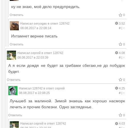
ну не знаю, моё дело предупредить.
Ответить
0
Написал
seryogas
в ответ
128742
3.52
08.08.2017 в 22:08:14
#
|
↑
Ихтамнет вернее писать
Ответить
0
Написал
сергей
в ответ
128742
4.08
08.08.2017 в 22:03:39
#
|
↑
А я если дождя не будет за грибами сбегаю,не до побудок
будет.
Ответить
0
Написал
128742
в ответ
сергей
4.25
08.08.2017 в 22:08:25
#
|
↑
Лучьшеб за малиной. Зимой знаешь как хорошо насморк
лечить и прочие болезни. Одно загляденье.
Ответить
0
Написал
сергей
в ответ
128742
4.03