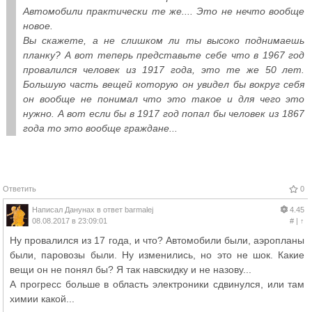
Автомобили практически те же.... Это не нечто вообще
новое.
Вы скажете, а не слишком ли ты высоко поднимаешь
планку? А вот теперь представьте себе что в 1967 год
провалился человек из 1917 года, это те же 50 лет.
Большую часть вещей которую он увидел бы вокруг себя
он вообще не понимал что это такое и для чего это
нужно. А вот если бы в 1917 год попал бы человек из 1867
года то это вообще граждане...
Ответить
0
Написал
Данунах
в ответ
barmalej
4.45
08.08.2017 в 23:09:01
#
|
↑
Ну провалился из 17 года, и что? Автомобили были, аэропланы
были, паровозы были. Ну изменились, но это не шок. Какие
вещи он не понял бы? Я так навскидку и не назову...
А прогресс больше в область электроники сдвинулся, или там
химии какой...