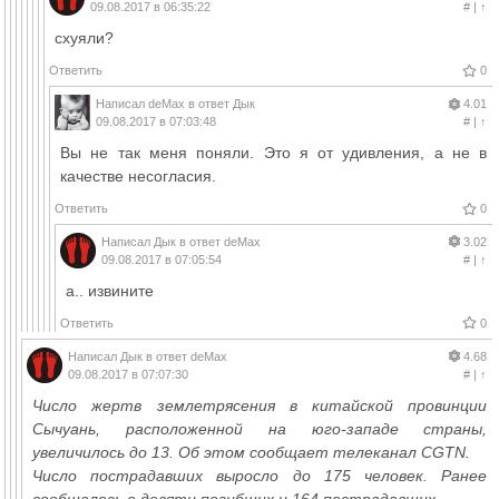
09.08.2017 в 06:35:22
#
|
↑
схуяли?
Ответить
0
Написал
deMax
в ответ
Дык
4.01
09.08.2017 в 07:03:48
#
|
↑
Вы не так меня поняли. Это я от удивления, а не в
качестве несогласия.
Ответить
0
Написал
Дык
в ответ
deMax
3.02
09.08.2017 в 07:05:54
#
|
↑
а.. извините
Ответить
0
Написал
Дык
в ответ
deMax
4.68
09.08.2017 в 07:07:30
#
|
↑
Число жертв землетрясения в китайской провинции
Сычуань, расположенной на юго-западе страны,
увеличилось до 13. Об этом сообщает телеканал CGTN.
Число пострадавших выросло до 175 человек. Ранее
сообщалось о девяти погибших и 164 пострадавших.