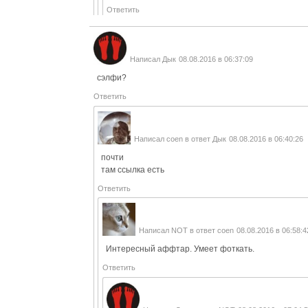
Ответить
Написал
Дык
08.08.2016 в 06:37:09
сэлфи?
Ответить
Написал
coen
в ответ
Дык
08.08.2016 в 06:40:26
почти
там ссылка есть
Ответить
Написал
NOT
в ответ
coen
08.08.2016 в 06:58:4
Интересный аффтар. Умеет фоткать.
Ответить