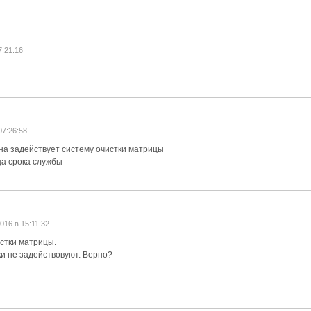
7:21:16
07:26:58
 она задействует систему очистки матрицы
нца срока службы
016 в 15:11:32
истки матрицы.
тки не задействовуют. Верно?