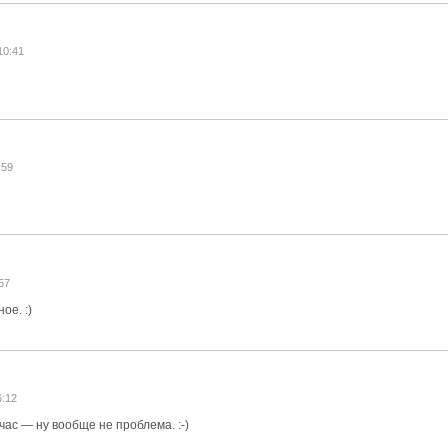
10:41
:59
:57
ое. :)
6:12
ас — ну вообще не проблема. :-)