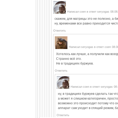
Написал
coen
в ответ
seryogas
08.08
скажем, для матрицы это не полезно, а б
ну, временами все равно приходится чисти
Ответить
Написал
seryogas
в ответ
coen
08.0
Хотелось как лучше, а получили как всегд
Странно всё это.
Не в традициях буржуев.
Ответить
Написал
coen
в ответ
seryogas
08.
ну, в традициях буржуев сделать так чт
а может я слишком категоричен, прост
возможно это происходит потому что он
аппарат сам уходит в спящий режим, б
Ответить