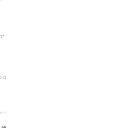
57
:37
3:03
:15:21
ются