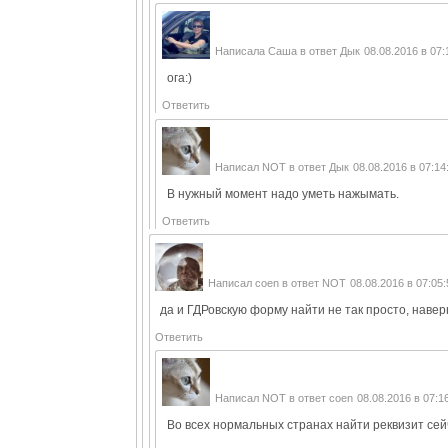
Написала
Саша
в ответ
Дык
08.08.2016 в 07:
ога:)
Ответить
Написал
NOT
в ответ
Дык
08.08.2016 в 07:14
В нужный момент надо уметь нажымать.
Ответить
Написал
coen
в ответ
NOT
08.08.2016 в 07:05
да и ГДРовскую форму найти не так просто, наверн
Ответить
Написал
NOT
в ответ
coen
08.08.2016 в 07:1
Во всех нормальных странах найти реквизит сейч