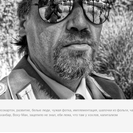
псокартон
,
развитие
,
белые люди
,
чужая фотка
,
имплементация
,
шапочки из фольги
,
ч
аханбар
,
Воху-Ман
,
зацепило не знал
,
еби лежа
,
что там у хохлов
,
капитализм