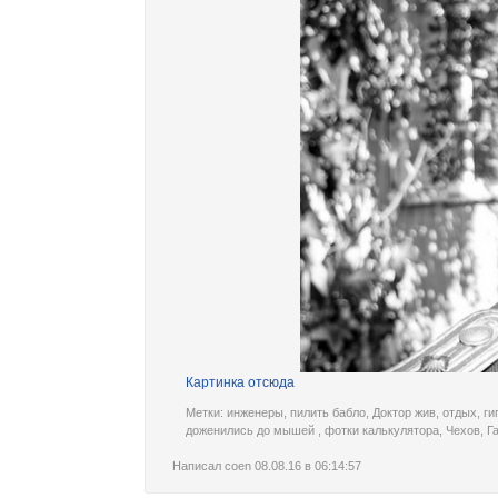
Картинка отсюда
Метки:
инженеры
,
пилить бабло
,
Доктор жив
,
отдых
,
ги
доженились до мышей
,
фотки калькулятора
,
Чехов
,
Г
Написал
coen
08.08.16 в 06:14:57