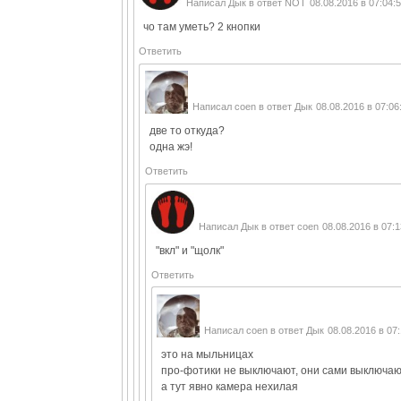
Написал
Дык
в ответ
NOT
08.08.2016 в 07:04:
чо там уметь? 2 кнопки
Ответить
Написал
coen
в ответ
Дык
08.08.2016 в 07:06
две то откуда?
одна жэ!
Ответить
Написал
Дык
в ответ
coen
08.08.2016 в 07:1
"вкл" и "щолк"
Ответить
Написал
coen
в ответ
Дык
08.08.2016 в 07
это на мыльницах
про-фотики не выключают, они сами выключа
а тут явно камера нехилая