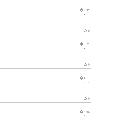
2.32
#
|
↑
0
3.71
#
|
↑
0
4.17
#
|
↑
0
4.68
#
|
↑