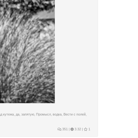
ад кутежа
,
да
,
запятую
,
Промысл
,
водка
,
Вести с полей
,
351
|
3.32 |
1