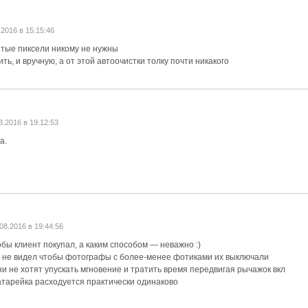
.2016 в 15:15:46
итые пиксели никому не нужны
ть, и вручную, а от этой автоочистки толку почти никакого
8.2016 в 19:12:53
а.
08.2016 в 19:44:56
обы клиент покупал, а каким способом — неважно :)
о не видел чтобы фотографы с более-менее фотиками их выключали
и не хотят упускать мгновение и тратить время передвигая рычажок вкл
атарейка расходуется практически одинаково