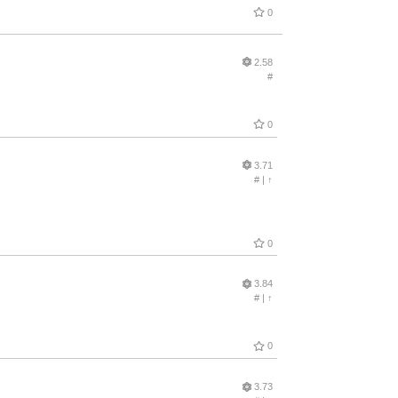
0
2.58
#
0
3.71
#
|
↑
0
3.84
#
|
↑
0
3.73