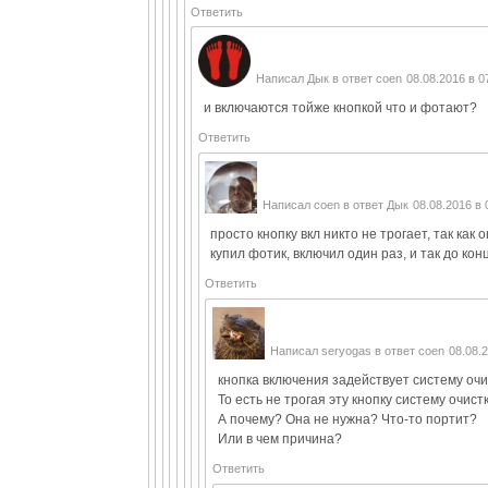
Ответить
Написал
Дык
в ответ
coen
08.08.2016 в 0
и включаются тойже кнопкой что и фотают?
Ответить
Написал
coen
в ответ
Дык
08.08.2016 в 
просто кнопку вкл никто не трогает, так как
купил фотик, включил один раз, и так до ко
Ответить
Написал
seryogas
в ответ
coen
08.08.2
кнопка включения задействует систему оч
То есть не трогая эту кнопку систему очис
А почему? Она не нужна? Что-то портит?
Или в чем причина?
Ответить