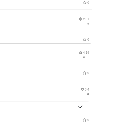
0
2.81
#
0
4.19
#
|
↑
0
3.4
#
0