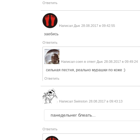
Ответить
Написал
Дык
28.08.2017 в 09:42:55
заебись
Ответить
Написал
coen
в ответ
Дык
28.08.2017 в 09:49:24
сильная пестня, реально мурашки по коже :)
Ответить
Написал
Swinston
28.08.2017 в 09:43:13
панедельнег блеать...
Ответить