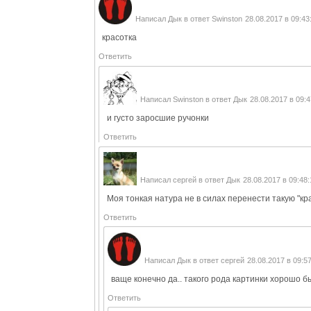
Написал
Дык
в ответ
Swinston
28.08.2017 в 09:43
красотка
Ответить
Написал
Swinston
в ответ
Дык
28.08.2017 в 09:4
и густо заросшие ручонки
Ответить
Написал
сергей
в ответ
Дык
28.08.2017 в 09:48:
Моя тонкая натура не в силах перенести такую "к
Ответить
Написал
Дык
в ответ
сергей
28.08.2017 в 09:5
ваще конечно да.. такого рода картинки хорошо б
Ответить