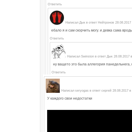
Ответить
Написал
Дык
в ответ
Нейтронов
28.08.2017 
ебало я и сам скорчить могу. и девка сама вро
Ответить
Написал
Swinston
в ответ
Дык
28.08.2017 в
ну ващето это была аллегория панедельнега, н
Ответить
Написал
seryogas
в ответ
сергей
28.08.2017 в
У каждого свои недостатки