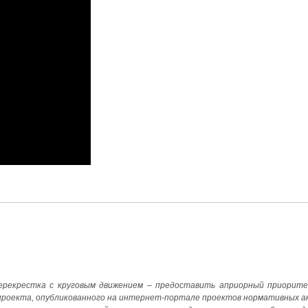
ерекрестка с круговым движением – предоставить априорный приорите
опроекта, опубликованного на интернет-портале проектов нормативных а