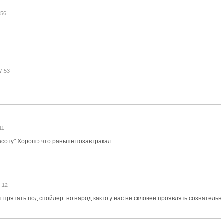
:56
7:53
11
расоту".Хорошо что раньше позавтракал
7:12
ы прятать под спойлер. но народ както у нас не склонен проявлять сознатель