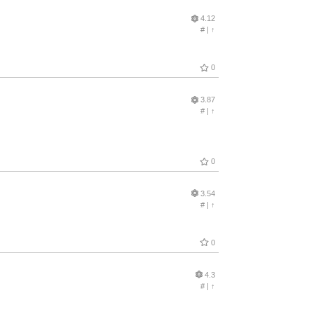
4.12
#
|
↑
0
3.87
#
|
↑
0
3.54
#
|
↑
0
4.3
#
|
↑