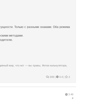
 сущности. Только с разными знаками. Оба режима
ескими методами.
водителю.
дивный мир
,
что нет — вы правы
,
Фотки калькулятора
,
349
|
4.4 |
2
3.46
#