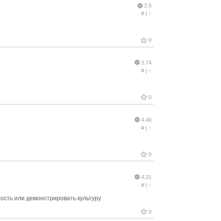
2.5
#
|
↑
0
3.74
#
|
↑
0
4.46
#
|
↑
0
4.21
#
|
↑
ность или демонстрировать культуру
0