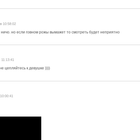
в 10:58:02
дь ничо. но если говном рожы вымажет то смотреть будет неприятно
 11:13:41
е цепляйтесь к девушке ))))
 10:00:41