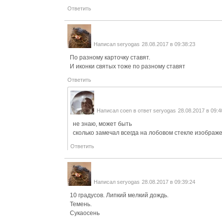
Ответить
Написал
seryogas
28.08.2017 в 09:38:23
По разному карточку ставят.
И иконки святых тоже по разному ставят
Ответить
Написал
coen
в ответ
seryogas
28.08.2017 в 09:4
не знаю, может быть
сколько замечал всегда на лобовом стекле изображ
Ответить
Написал
seryogas
28.08.2017 в 09:39:24
10 градусов. Липкий мелкий дождь.
Темень.
Сукаосень