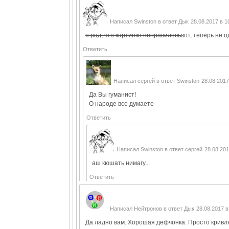
Написал
Swinston
в ответ
Дык
28.08.2017 в 1
я рад, что картинко понравилось
вот, теперь не 
Ответить
Написал
сергей
в ответ
Swinston
28.08.2017
Да Вы гуманист!
О народе все думаете
Ответить
Написал
Swinston
в ответ
сергей
28.08.201
аш кюшать нимагу...
Ответить
Написал
Нейтронов
в ответ
Дык
28.08.2017 в
Да ладно вам. Хорошая дефчонка. Просто кривляе