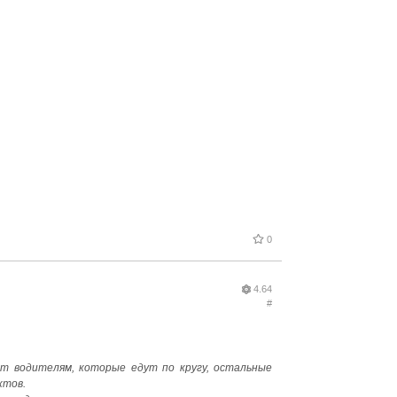
0
4.64
#
т водителям, которые едут по кругу, остальные
ктов.