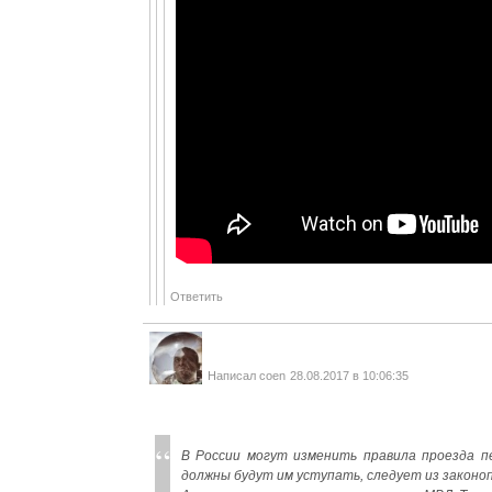
Ответить
Написал
coen
28.08.2017 в 10:06:35
В России могут изменить правила проезда п
должны будут им уступать, следует из закон