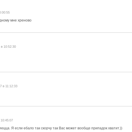
0:00:55
одному мне хреново
 в 10:52:30
7 в 11:12:33
 10:45:07
цца. Я если ебало так скорчу так Вас может вообще припадок хватит.))