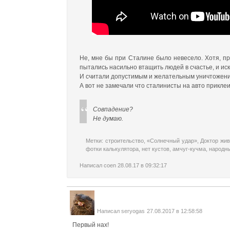
Не, мне бы при Сталине было невесело. Хотя, пр
пытались насильно втащить людей в счастье, и ис
И считали допустимым и желательным уничтожение
А вот не замечали что сталинисты на авто приклеи
Совпадение?
Не думаю.
Метки:
строительство
,
«Солнечный удар»
,
Доктор жив
фотки калькулятора
,
нет кустов
,
амчуг-кучма
,
народн
Написал
coen
28.08.17 в 09:32:17
Написал
seryogas
27.08.2017 в 12:58:58
Первый нах!