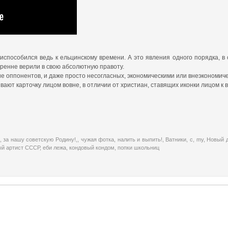
испособился ведь к ельцинскому времени. А это явления одного порядка, в
кренне верили в свою абсолютную правоту.
 оппонентов, и даже просто несогласных, экономическими или внеэкономич
вают карточку лицом вовне, в отличии от христиан, ставящих иконки лицом к 
,
за нашу советскую Родину!,
,
чужая фотка
,
налить и выпить!
,
Ватники
,
с
,
my
,
Новый 
ый артист СССР
,
еби лежа
,
кондовый кондом
,
попки школьниц