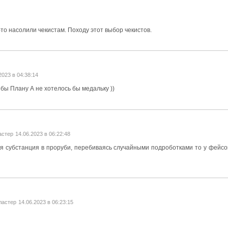
-то насолили чекистам. Походу этот выбор чекистов.
2023 в 04:38:14
 бы Плану А не хотелось бы медальку ))
астер
14.06.2023 в 06:22:48
ая субстанция в проруби, перебиваясь случайными подроботками то у фейсов 
ластер
14.06.2023 в 06:23:15