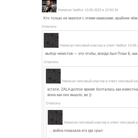
Написал
VadKor
13.06.2023 в 23:50:34
Кто только не маялся с этими камазами, крайние чём
Ответить
Написал
гипсовый кластер
в ответ
VadKor
14.06.
выбор чекистов — это чтобы, всегда был План Б, как
Ответить
Написал
гипсовый кластер
в ответ
гипсовый кл
кстати, ZALA долгое время болталась как известн
вона как оно вышло, во ))
Ответить
Написал
гипсовый кластер
в ответ
гипсовый к
... война показала кто где срал