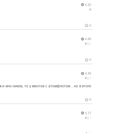
4.32
#
0
4.48
#
|
↑
0
4.45
#
|
↑
и мчс-ников, то у ментов с атомфлотом... но в итоге
0
3.77
#
|
↑