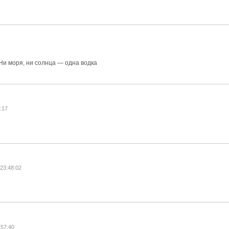
Ни моря, ни солнца — одна водка
:17
 23:48:02
:57:40