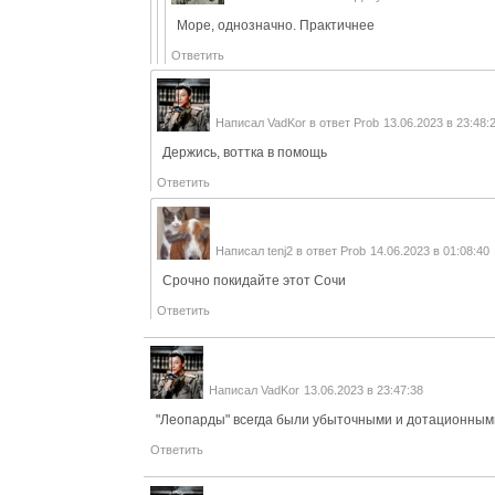
Море, однозначно. Практичнее
Ответить
Написал
VadKor
в ответ
Prob
13.06.2023 в 23:48:
Держись, воттка в помощь
Ответить
Написал
tenj2
в ответ
Prob
14.06.2023 в 01:08:40
Срочно покидайте этот Сочи
Ответить
Написал
VadKor
13.06.2023 в 23:47:38
"Леопарды" всегда были убыточными и дотационными
Ответить