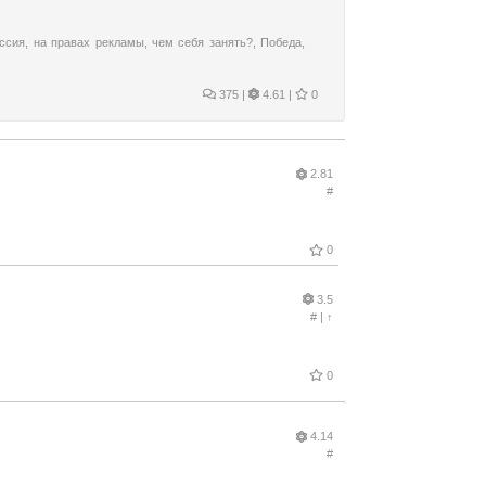
ссия
,
на правах рекламы
,
чем себя занять?
,
Победа
,
375
|
4.61 |
0
2.81
#
0
3.5
#
|
↑
0
4.14
#