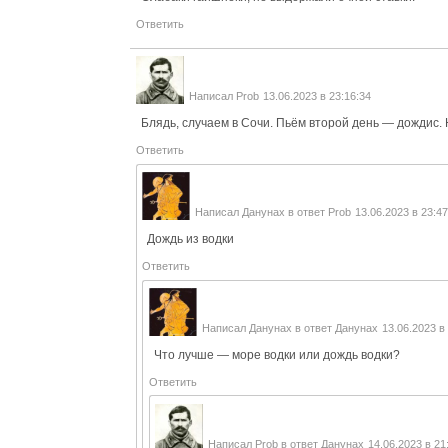
Ответить
Написал
Prob
13.06.2023 в 23:16:34
Блядь, случаем в Сочи. Пьём второй день — дождис. 
Ответить
Написал
Данунах
в ответ
Prob
13.06.2023 в 23:47
Дождь из водки
Ответить
Написал
Данунах
в ответ
Данунах
13.06.2023 в
Что лучше — море водки или дождь водки?
Ответить
Написал
Prob
в ответ
Данунах
14.06.2023 в 21