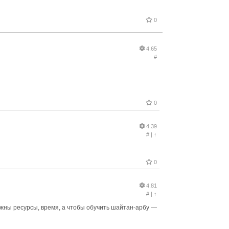
0
4.65
#
0
4.39
#
|
↑
0
4.81
#
|
↑
ужны ресурсы, время, а чтобы обучить шайтан-арбу —