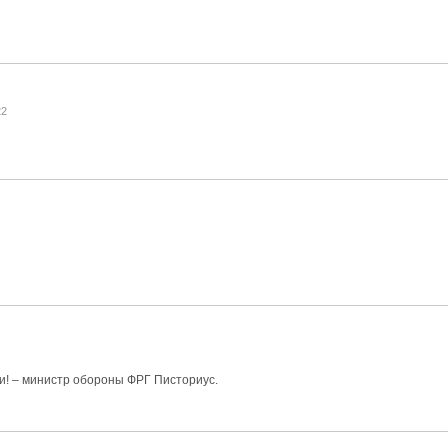
22
! – министр обороны ФРГ Писториус.