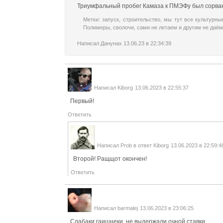
Триумфальный пробег Камаза к ПМЭФу был сорван
Метки:
запуск
,
строительство
,
мы тут все культурны
Полимеры
,
сволочи
,
сами не летаем и другим не даём
Написал
Данунах
13.06.23 в 22:34:39
Написал
Kiborg
13.06.2023 в 22:55:37
Первый!
Ответить
Написал
Prob
в ответ
Kiborg
13.06.2023 в 22:59:4
Второй! Ращщот окончен!
Ответить
Написал
barmalej
13.06.2023 в 23:06:25
Слабаки гаишнеки, не выдержали очной ставки.