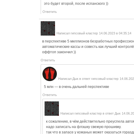
это будет второй, после испанского ))
Ответить
Написал
гипсовый кластер
14.06.2023 в 04:35:14
в перспективе 5 миллионов безработных профессио
автоматические кассы и совесть как лучший контро
оффтоп закончил ))
Ответить
Написал
Дык
в ответ
гипсовый кластер
14.06.202
5 млн — в очень дальней перспективе
Ответить
Написал
гипсовый кластер
в ответ
Дык
14.06.20
к сожалению, в чём действительно преуспела авто
надо записать на флэшку свежую прошивку.
так что в запасе у кожаных может оказаться гораз