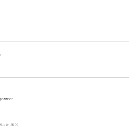
0
фаллоса
23 в 04:25:20