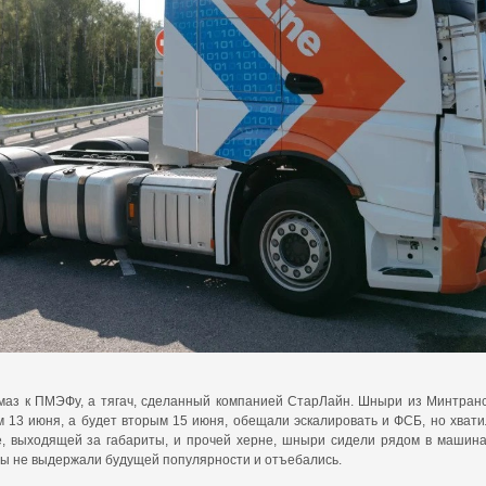
аз к ПМЭФу, а тягач, сделанный компанией СтарЛайн. Шныри из Минтранса
 13 июня, а будет вторым 15 июня, обещали эскалировать и ФСБ, но хватил
е, выходящей за габариты, и прочей херне, шныри сидели рядом в машина
цы не выдержали будущей популярности и отъебались.