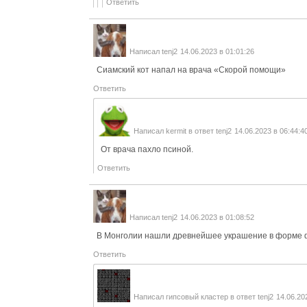
Ответить
Написал
tenj2
14.06.2023 в 01:01:26
Сиамский кот напал на врача «Скорой помощи»
Ответить
Написал
kermit
в ответ
tenj2
14.06.2023 в 06:44:4
От врача пахло псиной.
Ответить
Написал
tenj2
14.06.2023 в 01:08:52
В Монголии нашли древнейшее украшение в форме 
Ответить
Написал
гипсовый кластер
в ответ
tenj2
14.06.20