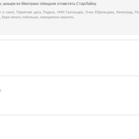
, шныри из Минтранс обещали отомстить СтарЛайну.
е в говно
,
Памятная дата
,
Родина
,
НИИ Газгольдер
,
Очки Ебрильцева
,
Ленинград
,
Ро
,
Бери лопату побольше
,
немедленно накатить
8