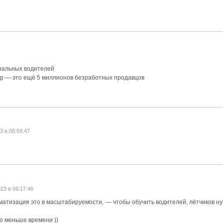
нальных водителей
лёр — это ещё 5 миллионов безработных продавцов
3 в 05:59:47
23 в 06:17:46
матизация это в масштабируемости, — чтобы обучить водителей, лётчиков н
до меньше времени ))