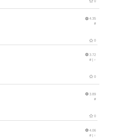
0
4.35
#
0
3.72
#
|
↑
0
3.89
#
0
4.06
#
|
↑