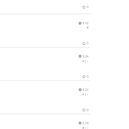
0
4.62
#
0
3.04
#
|
↑
0
4.22
#
|
↑
0
3.78
#
|
↑