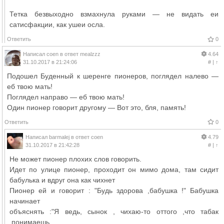
Тетка безвыходно взмахнула руками — не видать еи
сатисфакции, как ушеи осла.
Ответить
0
Написал
coen
в ответ
mealzzz
4.64
31.10.2017 в 21:24:06
#
|
↑
Подошел Буденный к шеренге пионеров, поглядел налево —
еб твою мать!
Поглядел направо — еб твою мать!
Один пионер говорит другому — Вот это, бля, память!
Ответить
0
Написал
barmalej
в ответ
coen
4.79
31.10.2017 в 21:42:28
#
|
↑
Не может пионер плохих слов говорить.
Идет по улице пионер, проходит он мимо дома, там сидит
бабулька и вдруг она как чихнет
Пионер ей и говорит : "Будь здорова ,бабушка !" Бабушка
начинает
объяснять :"Я ведь, сынок , чихаю-то оттого ,что табак
,понимаешь,