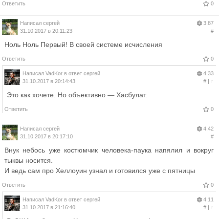
Ответить
0
Написал
сергей
3.87
31.10.2017 в 20:11:23
#
Ноль Ноль Первый! В своей системе исчисления
Ответить
0
Написал
VadKor
в ответ
сергей
4.33
31.10.2017 в 20:14:43
#
|
↑
Это как хочете. Но объективно — Хасбулат.
Ответить
0
Написал
сергей
4.42
31.10.2017 в 20:17:10
#
Внук небось уже костюмчик человека-паука напялил и вокруг
тыквы носится.
И ведь сам про Хеллоуин узнал и готовился уже с пятницы
Ответить
0
Написал
VadKor
в ответ
сергей
4.11
31.10.2017 в 21:16:40
#
|
↑