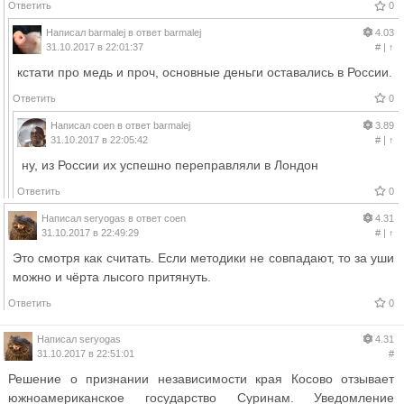
Ответить
0
Написал
barmalej
в ответ
barmalej
4.03
31.10.2017 в 22:01:37
#
|
↑
кстати про медь и проч, основные деньги оставались в России.
Ответить
0
Написал
coen
в ответ
barmalej
3.89
31.10.2017 в 22:05:42
#
|
↑
ну, из России их успешно переправляли в Лондон
Ответить
0
Написал
seryogas
в ответ
coen
4.31
31.10.2017 в 22:49:29
#
|
↑
Это смотря как считать. Если методики не совпадают, то за уши
можно и чёрта лысого притянуть.
Ответить
0
Написал
seryogas
4.31
31.10.2017 в 22:51:01
#
Решение о признании независимости края Косово отзывает
южноамериканское государство Суринам. Уведомление