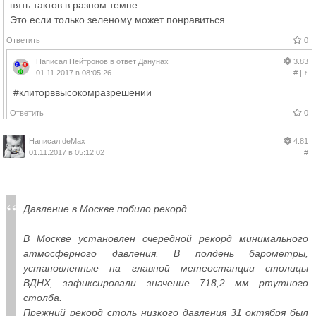
пять тактов в разном темпе.
Это если только зеленому может понравиться.
Ответить
0
Написал
Нейтронов
в ответ
Данунах
3.83
01.11.2017 в 08:05:26
#
|
↑
#клиторввысокомразрешении
Ответить
0
Написал
deMax
4.81
01.11.2017 в 05:12:02
#
Давление в Москве побило рекорд
В Москве установлен очередной рекорд минимального
атмосферного давления. В полдень барометры,
установленные на главной метеостанции столицы
ВДНХ, зафиксировали значение 718,2 мм ртутного
столба.
Прежний рекорд столь низкого давления 31 октября был