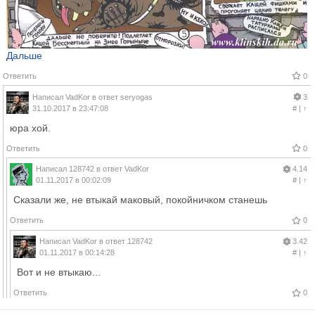
Дальше
Ответить
0
Написал
VadKor
в ответ
seryogas
3
31.10.2017 в 23:47:08
#
|
↑
юра хой.
Ответить
0
Написал
128742
в ответ
VadKor
4.14
01.11.2017 в 00:02:09
#
|
↑
Сказали же, не втыкай маковый, покойничком станешь
Ответить
0
Написал
VadKor
в ответ
128742
3.42
01.11.2017 в 00:14:28
#
|
↑
Вот и не втыкаю...
Ответить
0