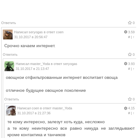
Ответить
0
Написал
seryogas
в ответ
coen
3.59
31.10.2017 в 20:56:47
#
|
↑
Срочно качаем интернет.
Ответить
0
Написал
master_Yoda
в ответ
seryogas
3.93
31.10.2017 в 21:13:47
#
|
↑
овощнои отфильтрованныи интернет воспитает овоща
отличное будущее овощное поколение
Ответить
0
Написал
coen
в ответ
master_Yoda
4.15
31.10.2017 в 21:27:36
#
|
↑
те кому интересно, залезут хоть куда, несложно
а те кому неинтересно все равно никуда не заглядывают
кроме контактика и танчиков