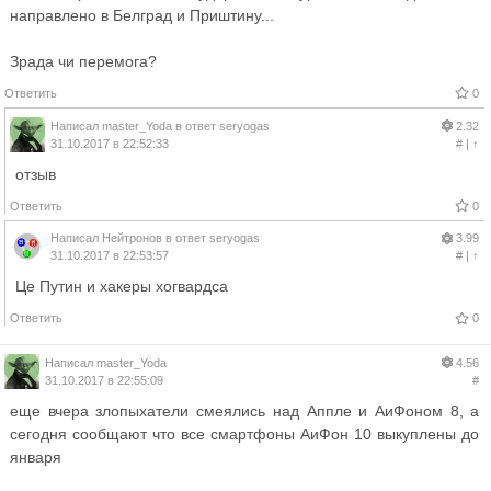
направлено в Белград и Приштину...
Зрада чи перемога?
Ответить
0
Написал
master_Yoda
в ответ
seryogas
2.32
31.10.2017 в 22:52:33
#
|
↑
отзыв
Ответить
0
Написал
Нейтронов
в ответ
seryogas
3.99
31.10.2017 в 22:53:57
#
|
↑
Це Путин и хакеры хогвардса
Ответить
0
Написал
master_Yoda
4.56
31.10.2017 в 22:55:09
#
еще вчера злопыхатели смеялись над Аппле и АиФоном 8, а
сегодня сообщают что все смартфоны АиФон 10 выкуплены до
января