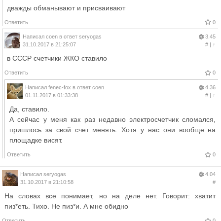
дважды обманывают и присваивают
Ответить
0
Написал
coen
в ответ
seryogas
3.45
31.10.2017 в 21:25:07
#
|
↑
в СССР счетчики ЖКО ставило
Ответить
0
Написал
fenec-fox
в ответ
coen
4.36
01.11.2017 в 01:33:38
#
|
↑
Да, ставило.
А сейчас у меня как раз недавно электросчетчик сломался,
пришлось за свой счет менять. Хотя у нас они вообще на
площадке висят.
Ответить
0
Написал
seryogas
4.04
31.10.2017 в 21:10:58
#
На словах все понимает, но на деле нет. Говорит: хватит
пиз*еть. Тихо. Не пиз*и. А мне обидно
Ответить
0