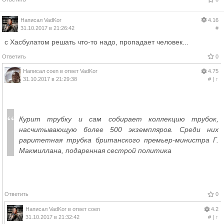
Написал
VadKor
4.16
31.10.2017 в 21:26:42
#
с Хасбулатом решать что-то надо, пропадает человек...
Ответить
0
Написал
coen
в ответ
VadKor
4.75
31.10.2017 в 21:29:38
#
|
↑
Курит трубку и сам собирает коллекцию трубок,
насчитывающую более 500 экземпляров. Среди них
раритетная трубка британского премьер-министра Г.
Макмиллана, подаренная сестрой политика
Ответить
0
Написал
VadKor
в ответ
coen
4.2
31.10.2017 в 21:32:42
#
|
↑