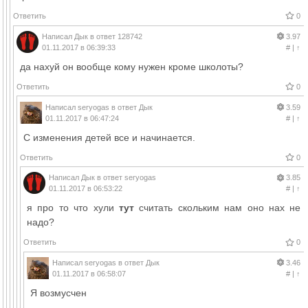
Ответить
0
Написал
Дык
в ответ
128742
3.97
01.11.2017 в 06:39:33
#
|
↑
да нахуй он вообще кому нужен кроме школоты?
Ответить
0
Написал
seryogas
в ответ
Дык
3.59
01.11.2017 в 06:47:24
#
|
↑
С изменения детей все и начинается.
Ответить
0
Написал
Дык
в ответ
seryogas
3.85
01.11.2017 в 06:53:22
#
|
↑
я про то что хули
тут
считать скольким нам оно нах не
надо?
Ответить
0
Написал
seryogas
в ответ
Дык
3.46
01.11.2017 в 06:58:07
#
|
↑
Я возмусчен