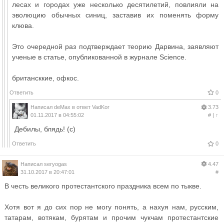
лесах и городах уже несколько десятилетий, повлияли на
эволюцию обычных синиц, заставив их поменять форму
клюва.
Это очередной раз подтверждает теорию Дарвина, заявляют
ученые в статье, опубликованной в журнале Science.
британсккие, офкос.
Ответить
0
Написал
deMax
в ответ
VadKor
3.73
01.11.2017 в 04:55:02
#
|
↑
Дебилы, блядь! (с)
Ответить
0
Написал
seryogas
4.47
31.10.2017 в 20:47:01
#
В честь великого протестантского праздника всем по тыкве.
Хотя вот я до сих пор не могу понять, а нахуя нам, русским,
татарам, вотякам, бурятам и прочим чукчам протестантские