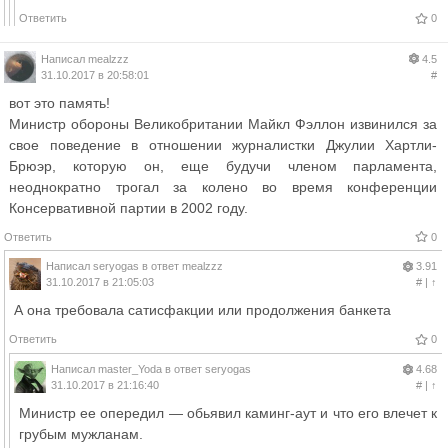
Ответить
0
Написал
mealzzz
4.5
31.10.2017 в 20:58:01
#
вот это память!
Министр обороны Великобритании Майкл Фэллон извинился за
свое поведение в отношении журналистки Джулии Хартли-
Брюэр, которую он, еще будучи членом парламента,
неоднократно трогал за колено во время конференции
Консервативной партии в 2002 году.
Ответить
0
Написал
seryogas
в ответ
mealzzz
3.91
31.10.2017 в 21:05:03
#
|
↑
А она требовала сатисфакции или продолжения банкета
Ответить
0
Написал
master_Yoda
в ответ
seryogas
4.68
31.10.2017 в 21:16:40
#
|
↑
Министр ее опередил — обьявил каминг-аут и что его влечет к
грубым мужланам.