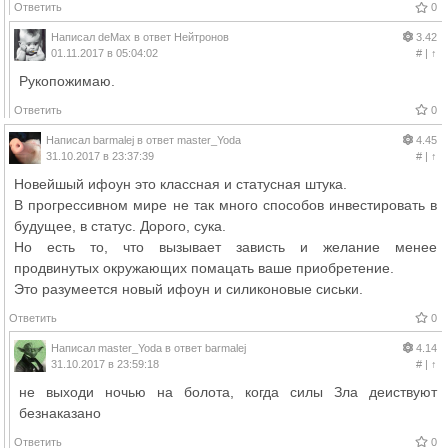
Ответить
0
Написал
deMax
в ответ
Нейтронов
3.42
01.11.2017 в 05:04:02
#
|
↑
Рукопожимаю.
Ответить
0
Написал
barmalej
в ответ
master_Yoda
4.45
31.10.2017 в 23:37:39
#
|
↑
Новейшый ифоун это классная и статусная штука.
В прогрессивном мире не так много способов инвестировать в
будущее, в статус. Дорого, сука.
Но есть то, что вызывает зависть и желание менее
продвинутых окружающих помацать ваше приобретение.
Это разумеется новый ифоун и силиконовые сиськи.
Ответить
0
Написал
master_Yoda
в ответ
barmalej
4.14
31.10.2017 в 23:59:18
#
|
↑
не выходи ночью на болота, когда силы Зла деиствуют
безнаказано
Ответить
0