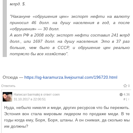
млрд. $.
"Накануне «обрушения цен» экспорт нефти на валюту
приносил 46 долл. на душу населения в год, а после
«обрушения» — 30 долл.
А вот РФ в 2008 году: экспорт нефти составил 241 млрд
долл., или 1697 долл. на душу населения. Это в 37 раз
больше, чем было в СССР, и обрушение цен реально
потрясло бы все хозяйство".
Отсюда —
https://sg-karamurza.livejournal.com/196720.html
Ответить
0
Написал
barmalej
в ответ
coen
4.36
31.10.2017 в 22:00:51
#
|
↑
Нуда, небыло никеля и меди, других ресурсов что бы пережить.
Эстония вон стала мировым лидером по продаже меди. В те
годы когда ему, Боря, Боря, штаны. А он снимая, да сколько мы
им должны?