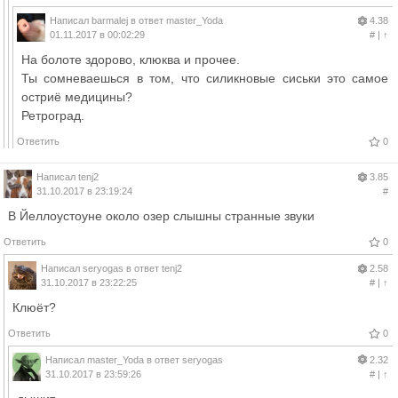
Написал
barmalej
в ответ
master_Yoda
4.38
01.11.2017 в 00:02:29
#
|
↑
На болоте здорово, клюква и прочее.
Ты сомневаешься в том, что силикновые сиськи это самое
остриё медицины?
Ретроград.
Ответить
0
Написал
tenj2
3.85
31.10.2017 в 23:19:24
#
В Йеллоустоуне около озер слышны странные звуки
Ответить
0
Написал
seryogas
в ответ
tenj2
2.58
31.10.2017 в 23:22:25
#
|
↑
Клюёт?
Ответить
0
Написал
master_Yoda
в ответ
seryogas
2.32
31.10.2017 в 23:59:26
#
|
↑