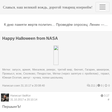
Славься, наш великий вождь, дорогой товарищ юзернейм!
К дню памяти жертв политических репрессий
Проведём опросец: Ленин — демон или гений революции?..
Happy Halloween from NASA
Метки:
запуск
,
армия
,
Михалков
,
реверс
,
третий мир
,
биочип
,
Гагарин
,
авиапром
,
Промысл
,
мэм
,
Сколково
,
Пендостан
,
Метки (через запятую с пробелом):
,
геракл
,
Южная Осетия
,
амчуг - кучма
,
попки школьниц
Написал
coen
31.10.17 в 20:08:40
211
|
0 |
0
Написал
VadKor
3.17
31.10.2017 в 20:10:14
#
ПершынгЪ!