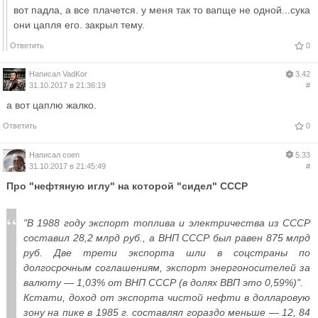
вот падла, а все плачется. у меня так то вапще не одной...сука
они цапля его. закрыл тему.
Ответить
0
Написал
VadKor
3.42
31.10.2017 в 21:36:19
#
а вот цаплю жалко.
Ответить
0
Написал
coen
5.33
31.10.2017 в 21:45:49
#
Про "нефтяную иглу" на которой "сидел" СССР
"В 1988 году экспорт топлива и электричества из СССР
составил 28,2 млрд руб., а ВНП СССР был равен 875 млрд
руб. Две трети экспорта шли в соцстраны по
долгосрочным соглашениям, экспорт энергоносителей за
валюту — 1,03% от ВНП СССР (в долях ВВП это 0,59%)".
Кстати, доход от экспорта чистой нефти в долларовую
зону на пике в 1985 г. составлял гораздо меньше — 12, 84