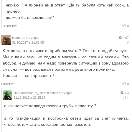
нюхаю ." А пионер ей в ответ :"Да ты,бабуля,хоть хeй соси, а
пионер
должен быть вежливым!"
Ответить
0
Написал
seryogas
4.67
31.10.2017 в 21:02:05
#
Кто должен оплачивать приборы учёта? Тот, кто продаёт услуги.
Мы с вами ведь не ходим в магазины со своими весами. Это
абсурд, и думаю, нам надо повернуть ситуацию в зону здравого
смысла. — вот реальная программа реального политика.
Яровая — наш президент!
Ответить
0
Написал
master_Yoda
в ответ
seryogas
4.3
31.10.2017 в 21:15:37
#
|
↑
а как насчет подвода газовои трубы к клиенту ?
а то газификация и построика сетеи идет за счет клиента,
чтобы потом стать собственностью газсетеи.