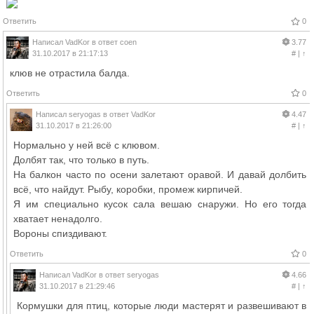
Ответить
0
Написал
VadKor
в ответ
coen
3.77
31.10.2017 в 21:17:13
#
|
↑
клюв не отрастила балда.
Ответить
0
Написал
seryogas
в ответ
VadKor
4.47
31.10.2017 в 21:26:00
#
|
↑
Нормально у ней всё с клювом.
Долбят так, что только в путь.
На балкон часто по осени залетают оравой. И давай долбить
всё, что найдут. Рыбу, коробки, промеж кирпичей.
Я им специально кусок сала вешаю снаружи. Но его тогда
хватает ненадолго.
Вороны спиздивают.
Ответить
0
Написал
VadKor
в ответ
seryogas
4.66
31.10.2017 в 21:29:46
#
|
↑
Кормушки для птиц, которые люди мастерят и развешивают в