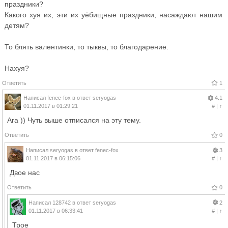
праздники?
Какого хуя их, эти их уёбищные праздники, насаждают нашим
детям?
То блять валентинки, то тыквы, то благодарение.
Нахуя?
Ответить
1
Написал
fenec-fox
в ответ
seryogas
4.1
01.11.2017 в 01:29:21
#
|
↑
Ага )) Чуть выше отписался на эту тему.
Ответить
0
Написал
seryogas
в ответ
fenec-fox
3
01.11.2017 в 06:15:06
#
|
↑
Двое нас
Ответить
0
Написал
128742
в ответ
seryogas
2
01.11.2017 в 06:33:41
#
|
↑
Трое