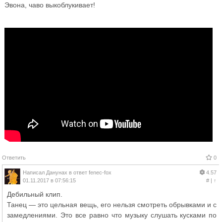
Эвона, чаво выкоблукивает!
Ответить
0
Написал
Данунах
в ответ
fenec-fox
4.57
01.11.2017 в 07:56:15
#
|
↑
Дебильный клип.
Танец — это цельная вещь, его нельзя смотреть обрывками и с
замедлениями. Это все равно что музыку слушать кусками по