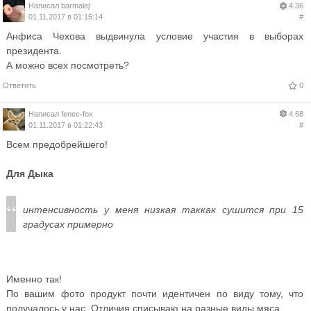
Написал
barmalej
4.36
01.11.2017 в 01:15:14
#
Анфиса Чехова выдвинула условие участия в выборах
президента.
А можно всех посмотреть?
Ответить
0
Написал
fenec-fox
4.68
01.11.2017 в 01:22:43
#
Всем предобрейшего!
Для Дыка
интенсивность у меня низкая таккак сушится при 15
градусах примерно
Именно так!
По вашим фото продукт почти идентичен по виду тому, что
получалось у нас. Отличия списываю на разные виды мяса.