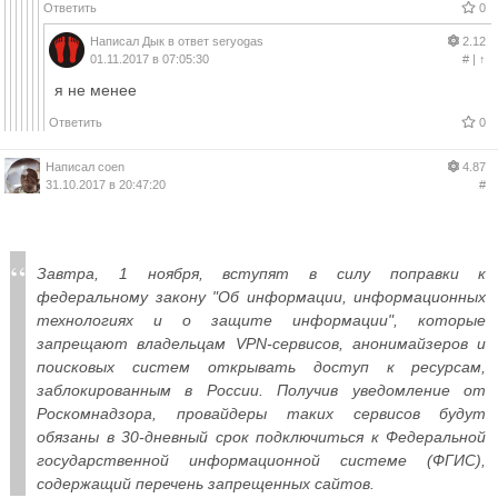
Ответить
0
Написал
Дык
в ответ
seryogas
2.12
01.11.2017 в 07:05:30
#
|
↑
я не менее
Ответить
0
Написал
coen
4.87
31.10.2017 в 20:47:20
#
Завтра, 1 ноября, вступят в силу поправки к
федеральному закону "Об информации, информационных
технологиях и о защите информации", которые
запрещают владельцам VPN-сервисов, анонимайзеров и
поисковых систем открывать доступ к ресурсам,
заблокированным в России. Получив уведомление от
Роскомнадзора, провайдеры таких сервисов будут
обязаны в 30-дневный срок подключиться к Федеральной
государственной информационной системе (ФГИС),
содержащий перечень запрещенных сайтов.