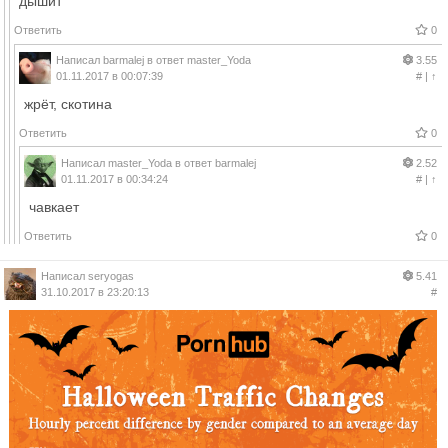
дышит
Ответить
0
Написал
barmalej
в ответ
master_Yoda
3.55
01.11.2017 в 00:07:39
#
|
↑
жрёт, скотина
Ответить
0
Написал
master_Yoda
в ответ
barmalej
2.52
01.11.2017 в 00:34:24
#
|
↑
чавкает
Ответить
0
Написал
seryogas
5.41
31.10.2017 в 23:20:13
#