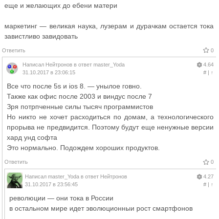
еще и желающих до ебени матери
маркетинг — великая наука, лузерам и дурачкам остается тока
завистливо завидовать
Ответить
0
Написал
Нейтронов
в ответ
master_Yoda
4.64
31.10.2017 в 23:06:15
#
|
↑
Все что после 5s и ios 8. — унылое говно.
Также как офис после 2003 и виндус после 7
Зря потрпченные силы тысяч программистов
Но никто не хочет расходиться по домам, а технологического
прорыва не предвидится. Поэтому будут еще ненужные версии
хард унд софта
Это нормально. Подождем хороших продуктов.
Ответить
0
Написал
master_Yoda
в ответ
Нейтронов
4.27
31.10.2017 в 23:56:45
#
|
↑
революции — они тока в России
в остальном мире идет эволюционныи рост смартфонов