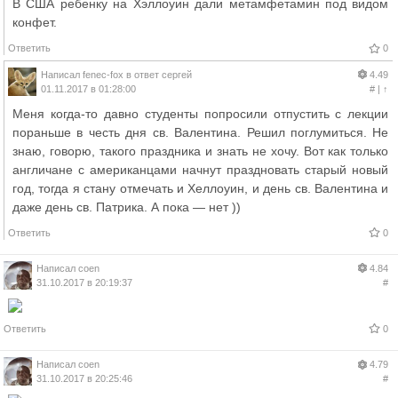
В США ребенку на Хэллоуин дали метамфетамин под видом
конфет.
Ответить
0
Написал
fenec-fox
в ответ
сергей
4.49
01.11.2017 в 01:28:00
#
|
↑
Меня когда-то давно студенты попросили отпустить с лекции
пораньше в честь дня св. Валентина. Решил поглумиться. Не
знаю, говорю, такого праздника и знать не хочу. Вот как только
англичане с американцами начнут праздновать старый новый
год, тогда я стану отмечать и Хеллоуин, и день св. Валентина и
даже день св. Патрика. А пока — нет ))
Ответить
0
Написал
coen
4.84
31.10.2017 в 20:19:37
#
Ответить
0
Написал
coen
4.79
31.10.2017 в 20:25:46
#