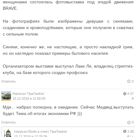
женщинами состоялась фотовыставка под эгидой движения
BRAVE.
На фотографиях были изображены девушки с синяками,
ссадинами и кровоподтёками, которые они получили в схватках
с сильным полом.
Синяки, конечно же, не настоящие, а просто накладной грим,
но он наглядно показал примеры бытового насилия.
Организатором выставки выступал Лаки Ли, владелец стриптиз-
клуба, на базе которого создан профсоюз.
Ответить
0
Написал
TipaTankist
4.47
15.12.2016 в 11:58:40
#
Мдя... набрал попкорна, в ожидании. Сейчас Медвед выступать
будет. Тема об итогах экономики РФ )))
Ответить
0
Написал
Ebrilo
в ответ
TipaTankist
3.38
15.12.2016 в 12:29:36
#
|
↑