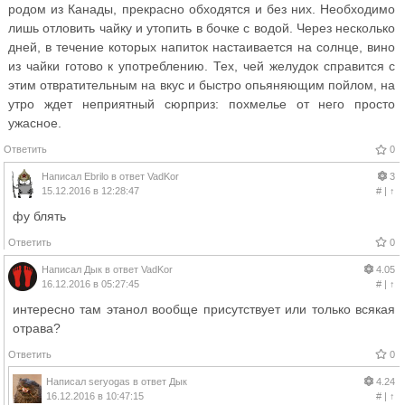
родом из Канады, прекрасно обходятся и без них. Необходимо
лишь отловить чайку и утопить в бочке с водой. Через несколько
дней, в течение которых напиток настаивается на солнце, вино
из чайки готово к употреблению. Тех, чей желудок справится с
этим отвратительным на вкус и быстро опьяняющим пойлом, на
утро ждет неприятный сюрприз: похмелье от него просто
ужасное.
Ответить
0
Написал
Ebrilo
в ответ
VadKor
3
15.12.2016 в 12:28:47
#
|
↑
фу блять
Ответить
0
Написал
Дык
в ответ
VadKor
4.05
16.12.2016 в 05:27:45
#
|
↑
интересно там этанол вообще присутствует или только всякая
отрава?
Ответить
0
Написал
seryogas
в ответ
Дык
4.24
16.12.2016 в 10:47:15
#
|
↑