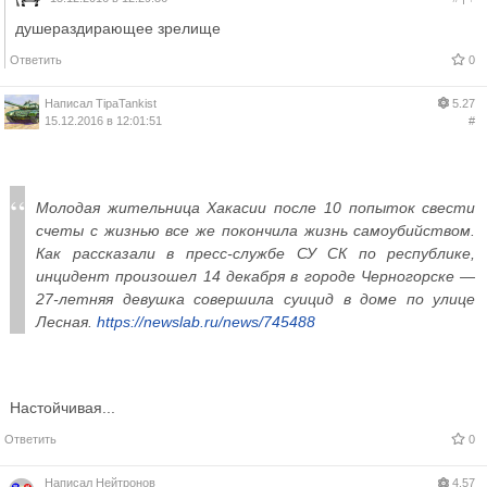
душераздирающее зрелище
Ответить
0
Написал
TipaTankist
5.27
15.12.2016 в 12:01:51
#
Молодая жительница Хакасии после 10 попыток свести
счеты с жизнью все же покончила жизнь самоубийством.
Как рассказали в пресс-службе СУ СК по республике,
инцидент произошел 14 декабря в городе Черногорске —
27-летняя девушка совершила суицид в доме по улице
Лесная.
https://newslab.ru/news/745488
Настойчивая...
Ответить
0
Написал
Нейтронов
4.57