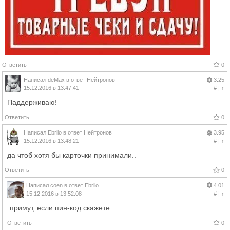
Ответить
0
Написал
deMax
в ответ
Нейтронов
3.25
15.12.2016 в 13:47:41
#
|
↑
Паддерживаю!
Ответить
0
Написал
Ebrilo
в ответ
Нейтронов
3.95
15.12.2016 в 13:48:21
#
|
↑
да чтоб хотя бы карточки принимали..
Ответить
0
Написал
coen
в ответ
Ebrilo
4.01
15.12.2016 в 13:52:08
#
|
↑
примут, если пин-код скажете
Ответить
0