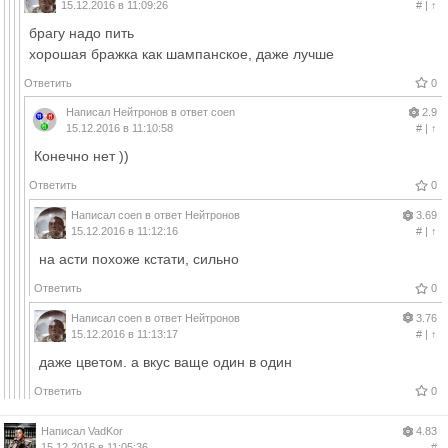
15.12.2016 в 11:09:26
#
|
↑
брагу надо пить
хорошая бражка как шампанское, даже лучше
Ответить
0
Написал
Нейтронов
в ответ
coen
2.9
15.12.2016 в 11:10:58
#
|
↑
Конечно нет ))
Ответить
0
Написал
coen
в ответ
Нейтронов
3.69
15.12.2016 в 11:12:16
#
|
↑
на асти похоже кстати, сильно
Ответить
0
Написал
coen
в ответ
Нейтронов
3.76
15.12.2016 в 11:13:17
#
|
↑
даже цветом. а вкус ваще один в один
Ответить
0
Написал
VadKor
4.83
15.12.2016 в 11:05:36
#