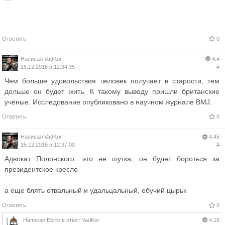
Ответить
0
Написал
VadKor
4.4
15.12.2016 в 12:34:35
#
Чем больше удовольствия человек получает в старости, тем
дольше он будет жить. К такому выводу пришли британские
учёные. Исследование опубликовано в научном журнале BMJ.
Ответить
0
Написал
VadKor
4.45
15.12.2016 в 12:37:00
#
Адвокат Полонского: это не шутка, он будет бороться за
президентское кресло
а еще блять отвальный и удальцальный, ебучий цырьк
Ответить
0
Написал
Ebrilo
в ответ
VadKor
4.18