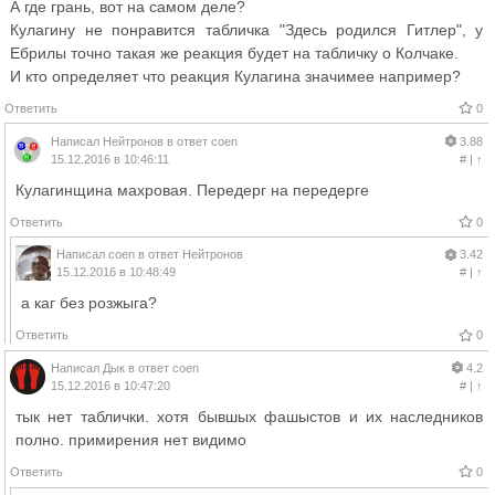
А где грань, вот на самом деле?
Кулагину не понравится табличка "Здесь родился Гитлер", у
Ебрилы точно такая же реакция будет на табличку о Колчаке.
И кто определяет что реакция Кулагина значимее например?
Ответить
0
Написал
Нейтронов
в ответ
coen
3.88
15.12.2016 в 10:46:11
#
|
↑
Кулагинщина махровая. Передерг на передерге
Ответить
0
Написал
coen
в ответ
Нейтронов
3.42
15.12.2016 в 10:48:49
#
|
↑
а каг без розжыга?
Ответить
0
Написал
Дык
в ответ
coen
4.2
15.12.2016 в 10:47:20
#
|
↑
тык нет таблички. хотя бывшых фашыстов и их наследников
полно. примирения нет видимо
Ответить
0