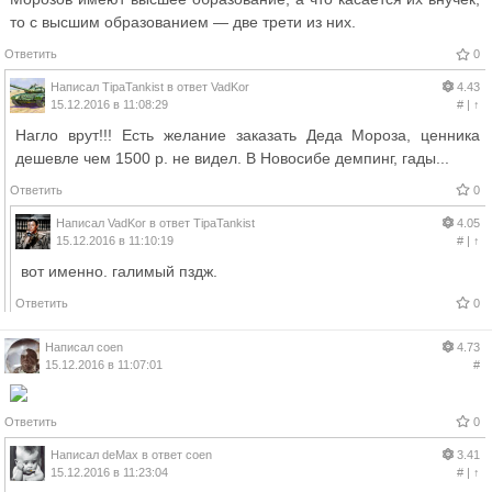
то с высшим образованием — две трети из них.
Ответить
0
Написал
TipaTankist
в ответ
VadKor
4.43
15.12.2016 в 11:08:29
#
|
↑
Нагло врут!!! Есть желание заказать Деда Мороза, ценника
дешевле чем 1500 р. не видел. В Новосибе демпинг, гады...
Ответить
0
Написал
VadKor
в ответ
TipaTankist
4.05
15.12.2016 в 11:10:19
#
|
↑
вот именно. галимый пздж.
Ответить
0
Написал
coen
4.73
15.12.2016 в 11:07:01
#
Ответить
0
Написал
deMax
в ответ
coen
3.41
15.12.2016 в 11:23:04
#
|
↑