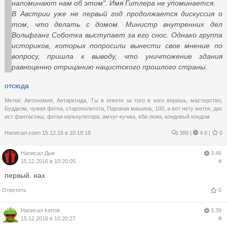
напоминают нам об этом". Имя Гитлера не упоминается.
В Австрии уже не первый год продолжается дискуссия о
том, что делать с домом. Министр внутренних дел
Вольфганг Соботка выступает за его снос. Однако группа
историков, которых попросили вынести свое мнение по
вопросу, пришла к выводу, что уничтожение здания
равноценно отрицанию нацистского прошлого страны.
отсюда
Метки:
Автономия
,
Антарктида
,
Ты в ответе за того в кого веришь
,
мастерство
,
Буддизм
,
чужая фотка
,
старополитота
,
Паровая машина
,
100
,
а вот нету меток
,
дас
ист фантастиш
,
фотки калькулятора
,
амчуг-кучма
,
еби лежа
,
кондовый кондом
Написал
coen
15.12.16 в 10:18:18
389
|
4.6 |
0
Написал
Дык
3.46
15.12.2016 в 10:20:05
#
первый. нах
Ответить
0
Написал
kermit
3.39
15.12.2016 в 10:20:27
#