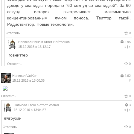
дожде у сванидзы передачо "60 секнуд со сванидзой". За 60
секунд историк выстреливает максимально
концентрированным лучом поноса. Твиттор такой.
Радиотвиттор. Новые технологии.
Ответить
0
Написал
Ebrilo
в ответ
Нейтронов
2.95
15.12.2016 в 13:12:17
#
|
↑
говниттер
Ответить
0
Написал
VadKor
4.62
15.12.2016 в 13:00:36
#
Ответить
0
Написал
Ebrilo
в ответ
VadKor
3
15.12.2016 в 13:04:57
#
|
↑
#ягрузин
Ответить
0