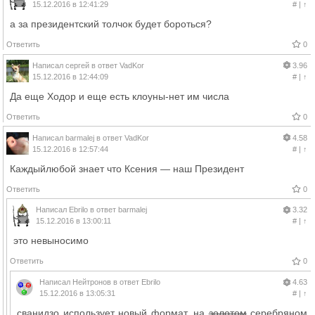
15.12.2016 в 12:41:29
#
|
↑
а за президентский толчок будет бороться?
Ответить
0
Написал
сергей
в ответ
VadKor
3.96
15.12.2016 в 12:44:09
#
|
↑
Да еще Ходор и еще есть клоуны-нет им числа
Ответить
0
Написал
barmalej
в ответ
VadKor
4.58
15.12.2016 в 12:57:44
#
|
↑
Каждыйлюбой знает что Ксения — наш Президент
Ответить
0
Написал
Ebrilo
в ответ
barmalej
3.32
15.12.2016 в 13:00:11
#
|
↑
это невыносимо
Ответить
0
Написал
Нейтронов
в ответ
Ebrilo
4.63
15.12.2016 в 13:05:31
#
|
↑
сванидзо использует новый формат. на
золотом
серебряном