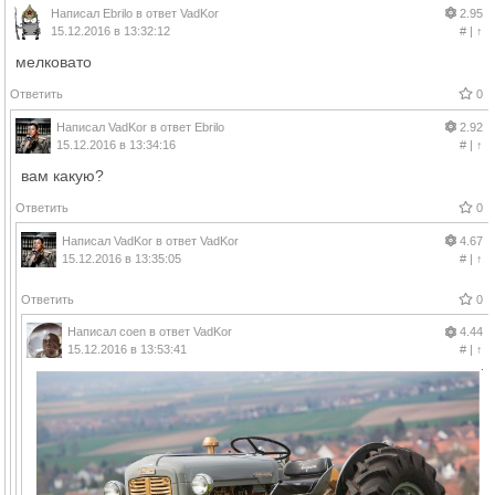
Написал
Ebrilo
в ответ
VadKor
2.95
15.12.2016 в 13:32:12
#
|
↑
мелковато
Ответить
0
Написал
VadKor
в ответ
Ebrilo
2.92
15.12.2016 в 13:34:16
#
|
↑
вам какую?
Ответить
0
Написал
VadKor
в ответ
VadKor
4.67
15.12.2016 в 13:35:05
#
|
↑
Ответить
0
Написал
coen
в ответ
VadKor
4.44
15.12.2016 в 13:53:41
#
|
↑