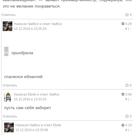
это не желание понравиться.
Ответить
0
Написал
VadKor
в ответ
VadKor
4.29
15.12.2016 в 13:25:29
#
|
↑
приобрела
спалился еблантий.
Ответить
0
Написал
Ebrilo
в ответ
VadKor
3.66
15.12.2016 в 13:31:53
#
|
↑
пусть сам себя заборет
Ответить
0
Написал
VadKor
в ответ
Ebrilo
4.16
15.12.2016 в 13:33:58
#
|
↑