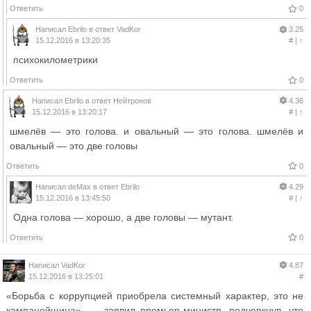
Ответить
0
Написал
Ebrilo
в ответ
VadKor
3.25
15.12.2016 в 13:20:35
#
|
↑
психокилометрики
Ответить
0
Написал
Ebrilo
в ответ
Нейтронов
4.36
15.12.2016 в 13:20:17
#
|
↑
шмелёв — это голова. и овальный — это голова. шмелёв и
овальный — это две головы
Ответить
0
Написал
deMax
в ответ
Ebrilo
4.29
15.12.2016 в 13:45:50
#
|
↑
Одна голова — хорошо, а две головы — мутант.
Ответить
0
Написал
VadKor
4.87
15.12.2016 в 13:25:01
#
«Борьба с коррупцией приобрела системный характер, это не
кампанейщина», — заявил премьер-министр, подчеркнув, что