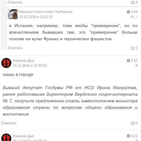
Ответить
0
Написал
coen
в ответ
Нейтронов
4.64
15.12.2016 в 11:02:12
#
|
↑
в Испании, например, тоже якобы "примирение", но по
впечатлениям бывавших там, это "примирение" больше
похоже на культ Франко и героических фашистов
Ответить
0
Написал
Дык
4.42
15.12.2016 в 10:45:42
#
нашы в городе
​Бывший депутат Госдумы РФ от НСО Ирина Мануйлова,
ранее работавшая директором Бердского лицея-интерната
№ 7, получила предложение стать заместителем министра
образования страны по вопросам общего образования и
воспитания.
Ответить
0
Написал
Дык
4.21
15.12.2016 в 10:55:17
#