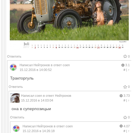
Ответить
0
Написал
Нейтронов
в ответ
coen
3.1
15.12.2016 в 14:00:52
#
|
↑
Тракторгуль
Ответить
0
Написал
coen
в ответ
Нейтронов
3.73
15.12.2016 в 14:03:04
#
|
↑
она в суперпозицыи
Ответить
0
Написал
Нейтронов
в ответ
coen
4.07
15.12.2016 в 14:26:18
#
|
↑