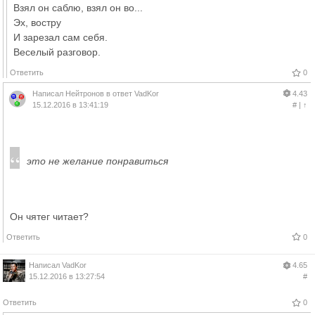
Взял он саблю, взял он во...
Эх, востру
И зарезал сам себя.
Веселый разговор.
Ответить
0
Написал
Нейтронов
в ответ
VadKor
4.43
15.12.2016 в 13:41:19
#
|
↑
это не желание понравиться
Он чятег читает?
Ответить
0
Написал
VadKor
4.65
15.12.2016 в 13:27:54
#
Ответить
0