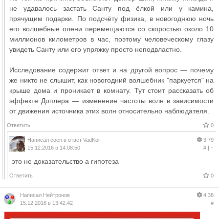
не удавалось застать Санту под ёлкой или у камина,
прячущим подарки. По подсчёту физика, в новогоднюю ночь
его волшебные олени перемещаются со скоростью около 10
миллионов километров в час, поэтому человеческому глазу
увидеть Санту или его упряжку просто неподвластно.
Исследование содержит ответ и на другой вопрос — почему
же никто не слышит, как новогодний волшебник "паркуется" на
крыше дома и проникает в комнату. Тут стоит рассказать об
эффекте Доплера — изменение частоты волн в зависимости
от движения источника этих волн относительно наблюдателя.
Ответить
0
Написал
coen
в ответ
VadKor
3.79
15.12.2016 в 14:08:50
#
|
↑
это не доказательство а гипотеза
Ответить
0
Написал
Нейтронов
4.38
15.12.2016 в 13:42:42
#