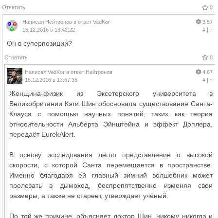
Ответить
0
Написал
Нейтронов
в ответ
VadKor
3.57
15.12.2016 в 13:42:22
#
|
↑
Он в суперпозиции?
Ответить
0
Написал
VadKor
в ответ
Нейтронов
4.67
15.12.2016 в 13:57:35
#
|
↑
Женщина-физик из Эксетерского университета в
Великобритании Кэти Шин обосновала существование Санта-
Клауса с помощью научных понятий, таких как теория
относительности Альберта Эйнштейна и эффект Доплера,
передаёт EurekAlert.
В основу исследования легло представление о высокой
скорости, с которой Санта перемещается в пространстве.
Именно благодаря ей главный зимний волшебник может
пролезать в дымоход, беспрепятственно изменяя свои
размеры, а также не стареет, утверждает учёный.
По той же причине, объясняет доктор Шин, никому никогда и