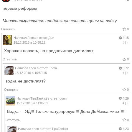
первые реформы
Минэкономразвития предложило снизить цены на водку
Ответить
0
Написал
Foma
в ответ
Дык
4.15
15.12.2016 в 10:58:12
#
|
↑
Хорошая новость, но предпочитаю дистиллят.
Ответить
0
Написал
coen
в ответ
Foma
3.72
15.12.2016 в 10:59:15
#
|
↑
водка не дистиллят?
Ответить
0
Написал
TipaTankist
в ответ
coen
4.29
15.12.2016 в 11:06:31
#
|
↑
Водка — ЯД!!! Только натурпродукт!!! Дело ДеМакса живет!!!!
Ответить
0
Написал
coen
в ответ
TipaTankist
4.23