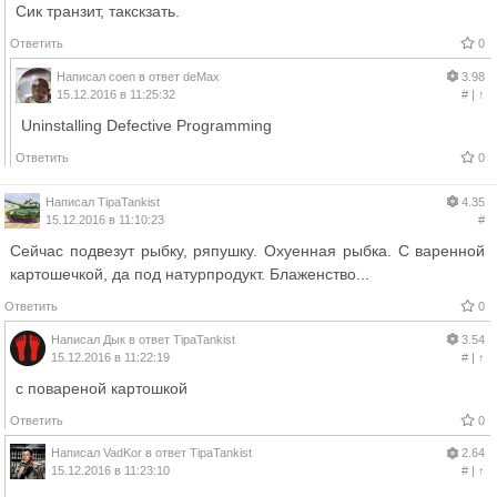
Сик транзит, такскзать.
Ответить
0
Написал
coen
в ответ
deMax
3.98
15.12.2016 в 11:25:32
#
|
↑
Uninstalling Defective Programming
Ответить
0
Написал
TipaTankist
4.35
15.12.2016 в 11:10:23
#
Сейчас подвезут рыбку, ряпушку. Охуенная рыбка. С варенной
картошечкой, да под натурпродукт. Блаженство...
Ответить
0
Написал
Дык
в ответ
TipaTankist
3.54
15.12.2016 в 11:22:19
#
|
↑
с повареной картошкой
Ответить
0
Написал
VadKor
в ответ
TipaTankist
2.64
15.12.2016 в 11:23:10
#
|
↑