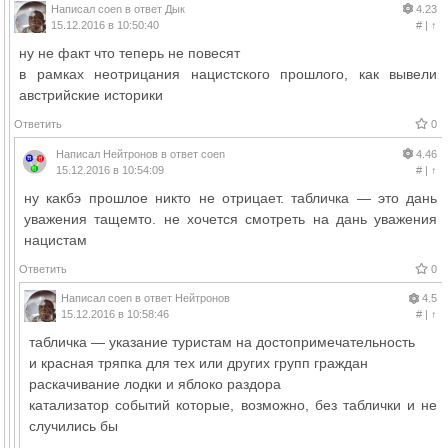
Написал
coen
в ответ
Дык
4.23
15.12.2016 в 10:50:40
#
|
↑
ну не факт что теперь не повесят
в рамках неотрицания нацистского прошлого, как вывели
австрийские историки
Ответить
0
Написал
Нейтронов
в ответ
coen
4.46
15.12.2016 в 10:54:09
#
|
↑
ну какбэ прошлое никто не отрицает. табличка — это дань
уважения тащемто. не хочется смотреть на дань уважения
нацистам
Ответить
0
Написал
coen
в ответ
Нейтронов
4.5
15.12.2016 в 10:58:46
#
|
↑
табличка — указание туристам на достопримечательность
и красная тряпка для тех или других групп граждан
раскачивание лодки и яблоко раздора
катализатор событий которые, возможно, без таблички и не
случились бы