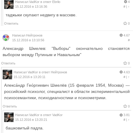
Написал
VadKor
в ответ
Ebrilo
4
15.12.2016 в 13:16:36
#
|
↑
таджыки скупают недвигу в масскве.
Ответить
0
Написал
Нейтронов
4.67
15.12.2016 в 13:10:56
#
Александр Шмелев: "Выборы" окончательно становятся
выбором между Путиным и Навальным"
Ответить
0
Написал
VadKor
в ответ
Нейтронов
4.63
15.12.2016 в 13:20:11
#
|
↑
Алекса́ндр Гео́ргиевич Шмелёв (15 февраля 1954, Москва) —
российский психолог, специалист в области экспериментальной
психосемантики, психодиагностики и психометрики.
Ответить
0
Написал
VadKor
в ответ
VadKor
3.81
15.12.2016 в 13:20:21
#
|
↑
башковитый падла.