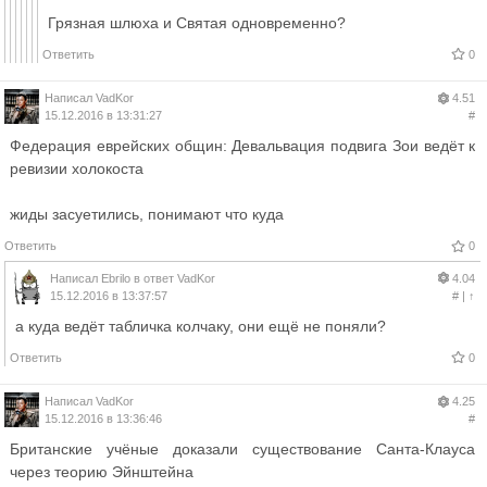
Грязная шлюха и Святая одновременно?
Ответить
0
Написал
VadKor
4.51
15.12.2016 в 13:31:27
#
Федерация еврейских общин: Девальвация подвига Зои ведёт к
ревизии холокоста
жиды засуетились, понимают что куда
Ответить
0
Написал
Ebrilo
в ответ
VadKor
4.04
15.12.2016 в 13:37:57
#
|
↑
а куда ведёт табличка колчаку, они ещё не поняли?
Ответить
0
Написал
VadKor
4.25
15.12.2016 в 13:36:46
#
Британские учёные доказали существование Санта-Клауса
через теорию Эйнштейна