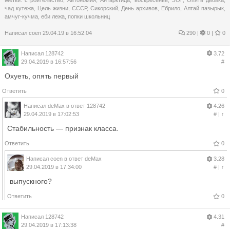
чад кутежа
,
Цель жизни
,
СССР
,
Сикорский
,
День архивов
,
Ебрило
,
Алтай пазырык
,
амчуг-кучма
,
еби лежа
,
попки школьниц
Написал
coen
29.04.19 в 16:52:04
290
|
0 |
0
Написал
128742
3.72
29.04.2019 в 16:57:56
#
Охуеть, опять первый
Ответить
0
Написал
deMax
в ответ
128742
4.26
29.04.2019 в 17:02:53
#
|
↑
Стабильность — признак класса.
Ответить
0
Написал
coen
в ответ
deMax
3.28
29.04.2019 в 17:34:00
#
|
↑
выпускного?
Ответить
0
Написал
128742
4.31
29.04.2019 в 17:13:38
#