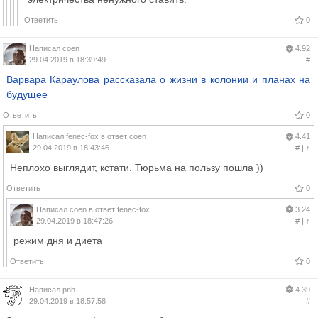
Ответить
0
Написал
coen
4.92
29.04.2019 в 18:39:49
#
Варвара Караулова рассказала о жизни в колонии и планах на
будущее
Ответить
0
Написал
fenec-fox
в ответ
coen
4.41
29.04.2019 в 18:43:46
#
|
↑
Неплохо выглядит, кстати. Тюрьма на пользу пошла ))
Ответить
0
Написал
coen
в ответ
fenec-fox
3.24
29.04.2019 в 18:47:26
#
|
↑
режим дня и диета
Ответить
0
Написал
pnh
4.39
29.04.2019 в 18:57:58
#