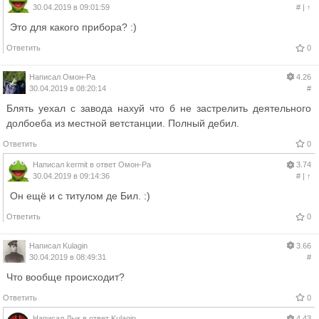
30.04.2019 в 09:01:59
#
|
↑
Это для какого прибора? :)
Ответить
0
Написал
Омон-Ра
4.26
30.04.2019 в 08:20:14
#
Блять уехал с завода нахуй что б не застрелить деятельного
долбоеба из местной ветстанции. Полный дебил.
Ответить
0
Написал
kermit
в ответ
Омон-Ра
3.74
30.04.2019 в 09:14:36
#
|
↑
Он ещё и с титулом де Бил. :)
Ответить
0
Написал
Kulagin
3.66
30.04.2019 в 08:49:31
#
Что вообще происходит?
Ответить
0
Написал
Дык
в ответ
Kulagin
4.43