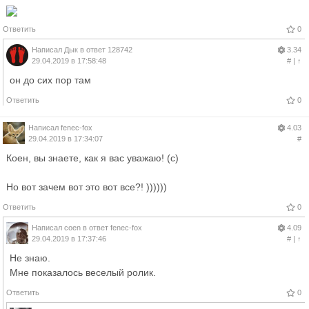
Ответить
0
Написал
Дык
в ответ
128742
3.34
29.04.2019 в 17:58:48
#
|
↑
он до сих пор там
Ответить
0
Написал
fenec-fox
4.03
29.04.2019 в 17:34:07
#
Коен, вы знаете, как я вас уважаю! (с)
Но вот зачем вот это вот все?! ))))))
Ответить
0
Написал
coen
в ответ
fenec-fox
4.09
29.04.2019 в 17:37:46
#
|
↑
Не знаю.
Мне показалось веселый ролик.
Ответить
0