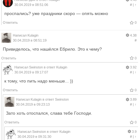
30.04.2019 в 08:51:06
#
|
↑
проспались? уже праздники скоро — опять можно
Ответить
0
Написал
Kulagin
4.38
30.04.2019 в 08:51:19
#
Привиделось, что нашёлся Ебрило. Это к чему?
Ответить
0
Написал
Swinston
в ответ
Kulagin
3.92
30.04.2019 в 09:17:07
#
|
↑
к тому, что пить надо меньше... ))
Ответить
0
Написал
Kulagin
в ответ
Swinston
3.89
30.04.2019 в 09:23:13
#
|
↑
Зато хоть отоспался, слава тебе Господи.
Ответить
0
Написал
Swinston
в ответ
Kulagin
3.9
30.04.2019 в 09:31:30
#
|
↑