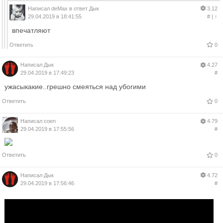
Написал
deMax
в ответ
Дык
3.12
29.04.2019 в 18:41:55
#
|
↑
впечатляют
Ответить
0
Написал
Дык
4.27
29.04.2019 в 17:49:23
#
ужасыкакие..грешно смеяться над убогими
Ответить
0
Написал
coen
4.79
29.04.2019 в 17:55:56
#
Ответить
0
Написал
Дык
4.72
29.04.2019 в 17:56:46
#