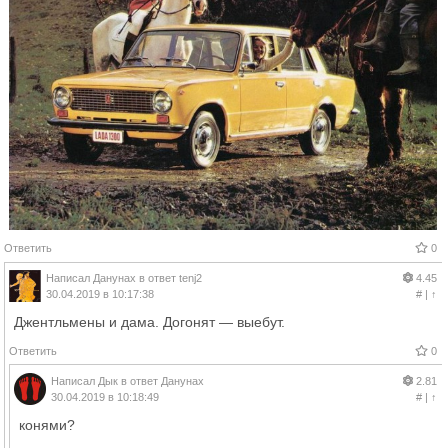
Ответить
0
Написал
Данунах
в ответ
tenj2
4.45
30.04.2019 в 10:17:38
#
|
↑
Джентльмены и дама. Догонят — выебут.
Ответить
0
Написал
Дык
в ответ
Данунах
2.81
30.04.2019 в 10:18:49
#
|
↑
конями?