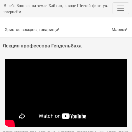
В небе Боннэр, на земле Хайкин, в воде Шестой флот, ув.
юзернейм.
Христос воскрес, товарищи!
Маевка!
Лекция профессора Гендельбаха
Метки:
строительство
,
Автономия
,
Антарктида
,
воскресенье
,
ЗОГ
,
Опять двойка
,