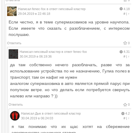
Написал
fenec-fox
в ответ
гипсовый кластер
4.18
29.04.2019 в 22:46:18
#
|
↑
Если честно, я в теме супермаховиков на уровне научпопа.
Если имеете что сказать с разоблачением, с интересом
послушаю.
Ответить
0
Написал
гипсовый кластер
в ответ
fenec-fox
4.31
30.04.2019 в 06:19:36
#
|
↑
да там собственно нечего разоблачать, разве что за
использование устройства по не назначению, Гулиа полез в
транспорт, там он нафиг не нужен
аналогом супермаховика в авто является прямой парус при
попутном ветре. но что делать если потребуется свернуть
налево или направо ? ))
Ответить
0
Написал
Дык
в ответ
гипсовый кластер
4.2
30.04.2019 в 06:24:03
#
|
↑
я так понимаю что их щас хотят на сбережение
электричества ненужного ставить.