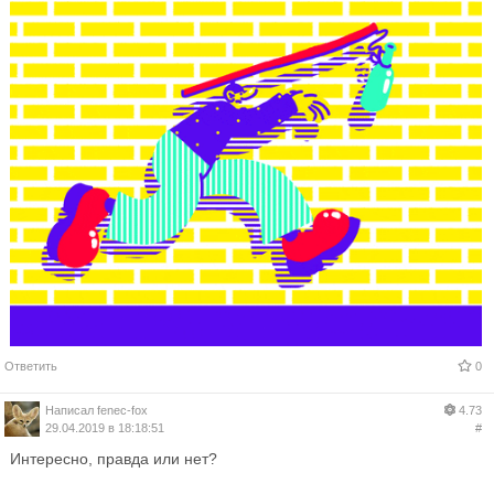
Ответить
0
Написал
fenec-fox
4.73
29.04.2019 в 18:18:51
#
Интересно, правда или нет?