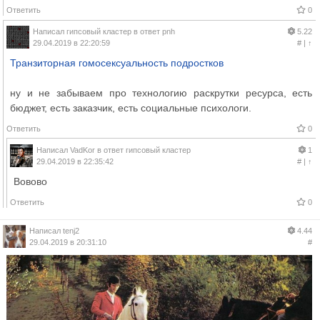
Ответить
0
Написал
гипсовый кластер
в ответ
pnh
5.22
29.04.2019 в 22:20:59
#
|
↑
Транзиторная гомосексуальность подростков
ну и не забываем про технологию раскрутки ресурса, есть
бюджет, есть заказчик, есть социальные психологи.
Ответить
0
Написал
VadKor
в ответ
гипсовый кластер
1
29.04.2019 в 22:35:42
#
|
↑
Вовово
Ответить
0
Написал
tenj2
4.44
29.04.2019 в 20:31:10
#