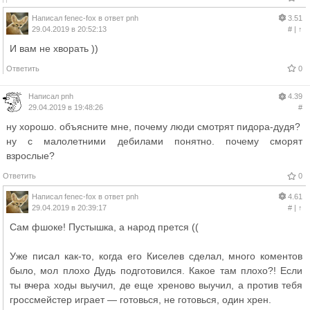
Написал
fenec-fox
в ответ
pnh
3.51
29.04.2019 в 20:52:13
#
|
↑
И вам не хворать ))
Ответить
0
Написал
pnh
4.39
29.04.2019 в 19:48:26
#
ну хорошо. объясните мне, почему люди смотрят пидора-дудя?
ну с малолетними дебилами понятно. почему сморят
взрослые?
Ответить
0
Написал
fenec-fox
в ответ
pnh
4.61
29.04.2019 в 20:39:17
#
|
↑
Сам фшоке! Пустышка, а народ прется ((
Уже писал как-то, когда его Киселев сделал, много коментов
было, мол плохо Дудь подготовился. Какое там плохо?! Если
ты вчера ходы выучил, де еще хреново выучил, а против тебя
гроссмейстер играет — готовься, не готовься, один хрен.