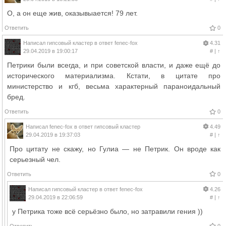
О, а он еще жив, оказывыается! 79 лет.
Ответить
0
Написал
гипсовый кластер
в ответ
fenec-fox
4.31
29.04.2019 в 19:00:17
#
|
↑
Петрики были всегда, и при советской власти, и даже ещё до
исторического материализма. Кстати, в цитате про
министерство и кгб, весьма характерный параноидальный
бред.
Ответить
0
Написал
fenec-fox
в ответ
гипсовый кластер
4.49
29.04.2019 в 19:37:03
#
|
↑
Про цитату не скажу, но Гулиа — не Петрик. Он вроде как
серьезный чел.
Ответить
0
Написал
гипсовый кластер
в ответ
fenec-fox
4.26
29.04.2019 в 22:06:59
#
|
↑
у Петрика тоже всё серьёзно было, но затравили гения ))
Ответить
0