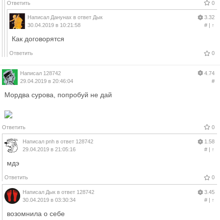
Ответить
0
Написал
Данунах
в ответ
Дык
3.32
30.04.2019 в 10:21:58
#
|
↑
Как договорятся
Ответить
0
Написал
128742
4.74
29.04.2019 в 20:46:04
#
Мордва сурова, попробуй не дай
Ответить
0
Написал
pnh
в ответ
128742
1.58
29.04.2019 в 21:05:16
#
|
↑
мдэ
Ответить
0
Написал
Дык
в ответ
128742
3.45
30.04.2019 в 03:30:34
#
|
↑
возомнила о себе