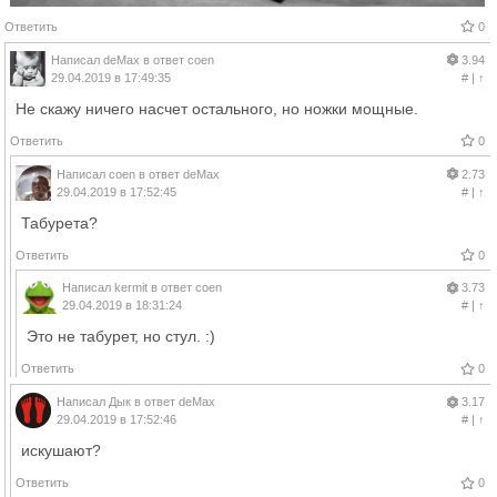
Ответить
0
Написал
deMax
в ответ
coen
3.94
29.04.2019 в 17:49:35
#
|
↑
Не скажу ничего насчет остального, но ножки мощные.
Ответить
0
Написал
coen
в ответ
deMax
2.73
29.04.2019 в 17:52:45
#
|
↑
Табурета?
Ответить
0
Написал
kermit
в ответ
coen
3.73
29.04.2019 в 18:31:24
#
|
↑
Это не табурет, но стул. :)
Ответить
0
Написал
Дык
в ответ
deMax
3.17
29.04.2019 в 17:52:46
#
|
↑
искушают?
Ответить
0