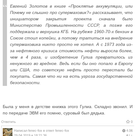
Евгений Золотов в книге «Проклятье аккумуляции, или
Почему не слышно про супермаховик?» рассказывает, что
инициатором закрытия проекта сначала было
Министерство Промышленности СССР, а позже его
поддержала и верхушка КГБ. На рубеже 1960-70-х бензин в
Союзе стоил копейки, а потому тратиться на внедрение
супермаховика никто просто не хотел. А с 1973 года из-
за нефтяного кризиса стоимость нефти выросла более,
чем в 4 раза, и изобретение Гулиа превратилось из
ненужного во вредное. Ведь если бы оно попало в Европу
или США, то советскую нефть просто перестали бы
покупать. Самая что ни на есть угроза государственной
безопасности.
Была у меня в детстве книжка этого Гулиа. Складно звонил. И
по передаче ЭВМ его помню, суровый был дядька.
Ответить
0
Написал
fenec-fox
в ответ
fenec-fox
4.06
29.04.2019 в 18:21:36
#
|
↑