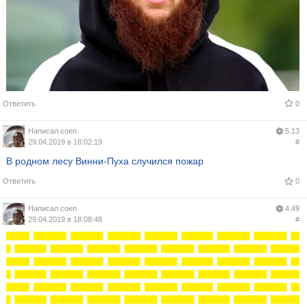
Ответить
0
Написал
coen
5.13
29.04.2019 в 18:02:19
#
В родном лесу Винни-Пуха случился пожар
Ответить
0
Написал
coen
4.49
29.04.2019 в 18:08:48
#