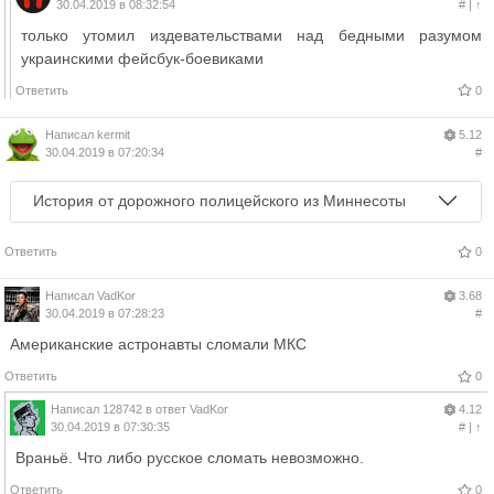
30.04.2019 в 08:32:54
#
|
↑
только утомил издевательствами над бедными разумом
украинскими фейсбук-боевиками
Ответить
0
Написал
kermit
5.12
30.04.2019 в 07:20:34
#
История от дорожного полицейского из Миннесоты
Ответить
0
Написал
VadKor
3.68
30.04.2019 в 07:28:23
#
Американские астронавты сломали МКС
Ответить
0
Написал
128742
в ответ
VadKor
4.12
30.04.2019 в 07:30:35
#
|
↑
Враньё. Что либо русское сломать невозможно.
Ответить
0