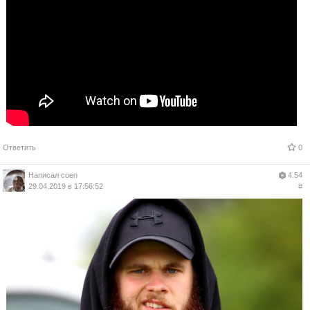
Ответить
0
Написал
coen
4.54
29.04.2019 в 17:56:52
#