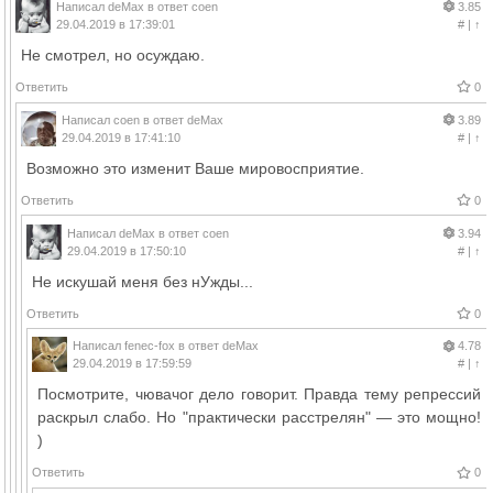
Написал
deMax
в ответ
coen
3.85
29.04.2019 в 17:39:01
#
|
↑
Не смотрел, но осуждаю.
Ответить
0
Написал
coen
в ответ
deMax
3.89
29.04.2019 в 17:41:10
#
|
↑
Возможно это изменит Ваше мировосприятие.
Ответить
0
Написал
deMax
в ответ
coen
3.94
29.04.2019 в 17:50:10
#
|
↑
Не искушай меня без нУжды...
Ответить
0
Написал
fenec-fox
в ответ
deMax
4.78
29.04.2019 в 17:59:59
#
|
↑
Посмотрите, чювачог дело говорит. Правда тему репрессий
раскрыл слабо. Но "практически расстрелян" — это мощно!
)
Ответить
0