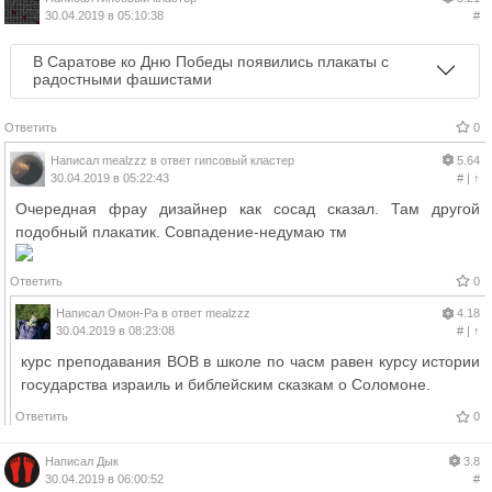
30.04.2019 в 05:10:38
#
В Саратове ко Дню Победы появились плакаты с
радостными фашистами
Ответить
0
Написал
mealzzz
в ответ
гипсовый кластер
5.64
30.04.2019 в 05:22:43
#
|
↑
Очередная фрау дизайнер как сосад сказал. Там другой
подобный плакатик. Совпадение-недумаю тм
Ответить
0
Написал
Омон-Ра
в ответ
mealzzz
4.18
30.04.2019 в 08:23:08
#
|
↑
курс преподавания ВОВ в школе по часм равен курсу истории
государства израиль и библейским сказкам о Соломоне.
Ответить
0
Написал
Дык
3.8
30.04.2019 в 06:00:52
#