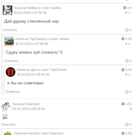
Написал
deMax
в ответ
VadKor
3.9
30.04.2019 в 07:30:38
#
|
↑
Дай дураку стеклянный хер.
Ответить
0
Написал
TipaTankist
в ответ
deMax
4.26
30.04.2019 в 07:59:46
#
|
↑
Сдуру можно хуй сломать! ©
Ответить
0
Написал
Дык
в ответ
TipaTankist
3.45
30.04.2019 в 08:47:20
#
|
↑
я бы не советовал
Ответить
0
Написал
Swinston
4.51
30.04.2019 в 08:08:43
#
Ответить
0
Написал
kermit
в ответ
Swinston
3.85