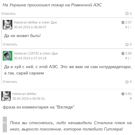
На Украине произошел пожар на Ровенской АЭС
Ответить
0
Написал
deMax
в ответ
Дык
3.57
30.04.2019 в 06:08:07
#
|
↑
Да не может быть!
Ответить
0
Написал
128742
в ответ
Дык
3.85
30.04.2019 в 07:24:19
#
|
↑
Да и хуй с ней, с этой АЭС. Это же вам не сам нотрдамдепари,
а так, сарай сараем
Ответить
0
Написал
deMax
4.81
30.04.2019 в 06:06:31
#
фраза из комментария на "Взгляде"
Пока вы стеснялись, либо ненавидели Сталина плюя на
него, выросло поколение, которое полюбило Гитлера!