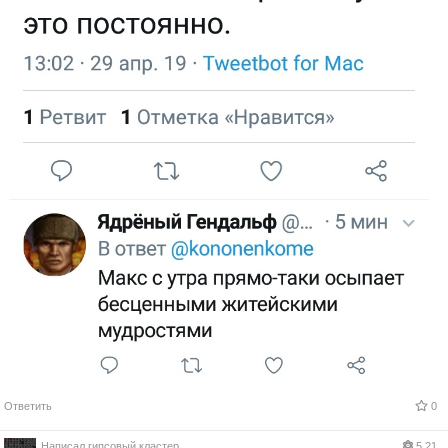
Ответить
0
Написал
гипсовый кластер
5.21