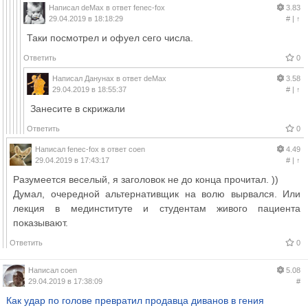
Написал
deMax
в ответ
fenec-fox
3.83
29.04.2019 в 18:18:29
#
|
↑
Таки посмотрел и офуел сего числа.
Ответить
0
Написал
Данунах
в ответ
deMax
3.58
29.04.2019 в 18:55:37
#
|
↑
Занесите в скрижали
Ответить
0
Написал
fenec-fox
в ответ
coen
4.49
29.04.2019 в 17:43:17
#
|
↑
Разумеется веселый, я заголовок не до конца прочитал. ))
Думал, очередной альтернативщик на волю вырвался. Или
лекция в мединституте и студентам живого пациента
показывают.
Ответить
0
Написал
coen
5.08
29.04.2019 в 17:38:09
#
Как удар по голове превратил продавца диванов в гения