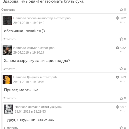
Здарова, чмырдяи! ептвоюмать блять сука
Ответить
0
Написал
гипсовый кластер
в ответ
pnh
3.82
29.04.2019 в 19:04:42
#
|
↑
обезьянка, покайся ))
Ответить
0
Написал
VadKor
в ответ
pnh
3.82
29.04.2019 в 19:20:17
#
|
↑
Зачем зверушку зашкварил падла?
Ответить
0
Написал
Данунах
в ответ
pnh
3.63
29.04.2019 в 19:28:04
#
|
↑
Привет, мартышка
Ответить
0
Написал
deMax
в ответ
Данунах
3.97
29.04.2019 в 19:29:53
#
|
↑
вдруг, откуда ни возьмись
Ответить
0