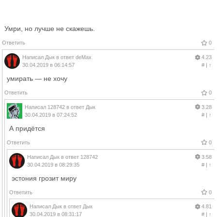
Умри, но лучше не скажешь.
Ответить
0
Написал
Дык
в ответ
deMax
4.23
30.04.2019 в 06:14:57
#
|
↑
умирать — не хочу
Ответить
0
Написал
128742
в ответ
Дык
3.28
30.04.2019 в 07:24:52
#
|
↑
А придётся
Ответить
0
Написал
Дык
в ответ
128742
3.58
30.04.2019 в 08:29:35
#
|
↑
эстония грозит миру
Ответить
0
Написал
Дык
в ответ
Дык
4.81
30.04.2019 в 08:31:17
#
|
↑