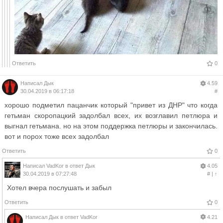
Ответить
0
Написал
Дык
4.59
30.04.2019 в 06:17:18
#
хорошо подметил пацанчик который "привет из ДНР" что когда
гетьман скоропацкий задолбал всех, их возглавил петлюра и
выгнал гетьмана. но на этом поддержка петлюры и закончилась.
вот и порох тоже всех задолбал
Ответить
0
Написал
VadKor
в ответ
Дык
4.05
30.04.2019 в 07:27:48
#
|
↑
Хотел вчера послушать и забыл
Ответить
0
Написал
Дык
в ответ
VadKor
4.21