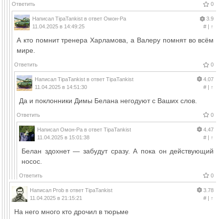
Ответить
0
Написал
TipaTankist
в ответ
Омон-Ра
3.9
11.04.2025 в 14:49:25
#
|
↑
А кто помнит тренера Харламова, а Валеру помнят во всём
мире.
Ответить
0
Написал
TipaTankist
в ответ
TipaTankist
4.07
11.04.2025 в 14:51:30
#
|
↑
Да и поклонники Димы Белана негодуют с Ваших слов.
Ответить
0
Написал
Омон-Ра
в ответ
TipaTankist
4.47
11.04.2025 в 15:01:38
#
|
↑
Белан здохнет — забудут сразу. А пока он действующий
носос.
Ответить
0
Написал
Prob
в ответ
TipaTankist
3.78
11.04.2025 в 21:15:21
#
|
↑
На него много кто дрочил в тюрьме