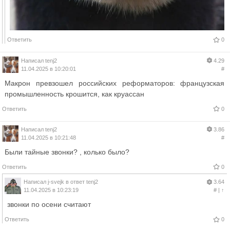
Ответить
0
Написал
tenj2
4.29
11.04.2025 в 10:20:01
#
Макрон превзошел российских реформаторов: французская
промышленность крошится, как круассан
Ответить
0
Написал
tenj2
3.86
11.04.2025 в 10:21:48
#
Были тайные звонки? , колько было?
Ответить
0
Написал
j-svejk
в ответ
tenj2
3.64
11.04.2025 в 10:23:19
#
|
↑
звонки по осени считают
Ответить
0