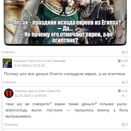
Ответить
0
Написал
Омон-Ра
в ответ
barmalej
4.03
11.04.2025 в 10:33:43
#
|
↑
Потому што все деньги Египта спизьдили евреи, а не египтяне.
Ответить
0
Написал
Дык
в ответ
Омон-Ра
4.51
11.04.2025 в 10:45:08
#
|
↑
таки шо ви говорите? какие такие деньги? голыми ушли.
впроголодь жыли. пустыне — пришлось манну у бога
выпрашивать
Ответить
0