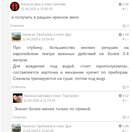
Написал
Дык
в ответ
barmalej
3.86
11.04.2025 в 10:05:33
#
|
↑
и получать в рацыон красное вино
Ответить
0
Написал
TipaTankist
в ответ
Дык
4.48
11.04.2025 в 10:59:48
#
|
↑
Про глубину, большинство мелких речушек на
европейском театре военных действий не более 3-4
метров.
Для вождения под водой, стоит гирополукомпас,
составляется карточка и механник хуячит по приборам.
Сначала тренируются на суше, потом под воду.
Ответить
0
Написал
barmalej
в ответ
TipaTankist
4.02
11.04.2025 в 11:13:43
#
|
↑
Значит более-менее только по прямой.
Ответить
0
Написал
TipaTankist
в ответ
Дык
3.98
11.04.2025 в 11:00:35
#
|
↑