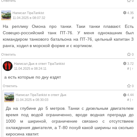
Ответить
0
Написал
TipaTankist
4.35
11.04.2025 в 08:07:32
#
На реплику Омона про танки. Таки танки плавают. Есть
Совецко-российский танк ПТ-76. У меня однокашник был
командиром танкового батальона на ПТ-76, цельный капитан 3
ранга, ходил в морской форме и с кортиком.
Ответить
0
Написал
Дык
в ответ
TipaTankist
3.72
11.04.2025 в 08:24:11
#
|
↑
а есть которые по дну ездят
Ответить
0
Написал
TipaTankist
в ответ
Дык
4.44
11.04.2025 в 08:30:03
#
|
↑
Да на глубине до 5 метров. Танки с дизельным двигателем
время под водой ограниченно, вроде водная преграда до
1000 м шириной, ограничение связано с отсутствием
охлаждения двигателя, а Т-80 похуй какой ширины на сколько
киросина хватит.