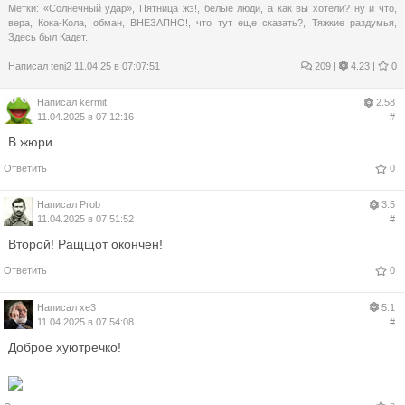
Метки:
«Солнечный удар»
,
Пятница жэ!
,
белые люди
,
а как вы хотели? ну и что
,
вера
,
Кока-Кола
,
обман
,
ВНЕЗАПНО!
,
что тут еще сказать?
,
Тяжкие раздумья
,
Здесь был Кадет.
Написал
tenj2
11.04.25 в 07:07:51
209
|
4.23 |
0
Написал
kermit
2.58
11.04.2025 в 07:12:16
#
В жюри
Ответить
0
Написал
Prob
3.5
11.04.2025 в 07:51:52
#
Второй! Ращщот окончен!
Ответить
0
Написал
xe3
5.1
11.04.2025 в 07:54:08
#
Доброе хуютречко!