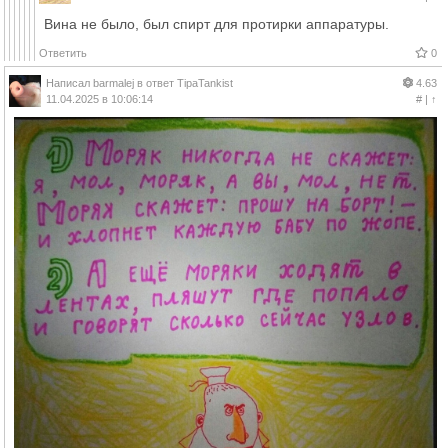
Вина не было, был спирт для протирки аппаратуры.
Ответить
0
Написал
barmalej
в ответ
TipaTankist
4.63
11.04.2025 в 10:06:14
#
|
↑