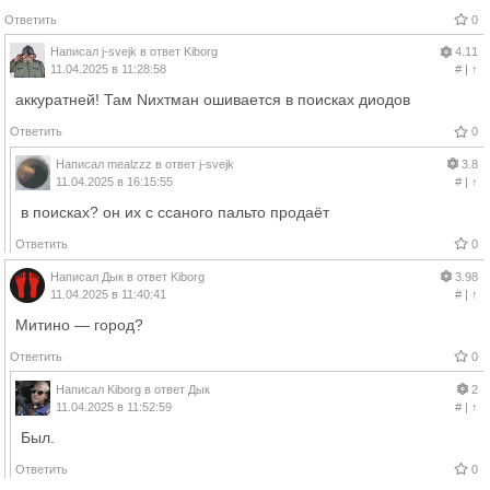
Ответить
0
Написал
j-svejk
в ответ
Kiborg
4.11
11.04.2025 в 11:28:58
#
|
↑
аккуратней! Там Nихтман ошивается в поисках диодов
Ответить
0
Написал
mealzzz
в ответ
j-svejk
3.8
11.04.2025 в 16:15:55
#
|
↑
в поисках? он их с ссаного пальто продаёт
Ответить
0
Написал
Дык
в ответ
Kiborg
3.98
11.04.2025 в 11:40:41
#
|
↑
Митино — город?
Ответить
0
Написал
Kiborg
в ответ
Дык
2
11.04.2025 в 11:52:59
#
|
↑
Был.
Ответить
0