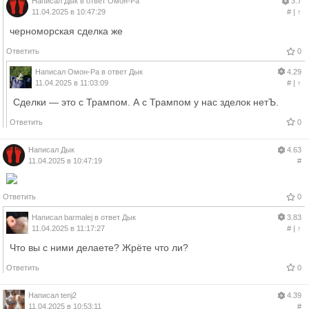
Написал
Дык
в ответ
Омон-Ра
3.7
11.04.2025 в 10:47:29
#
|
↑
черноморская сделка же
Ответить
0
Написал
Омон-Ра
в ответ
Дык
4.29
11.04.2025 в 11:03:09
#
|
↑
Сделки — это с Трампом. А с Трампом у нас зделок нетЪ.
Ответить
0
Написал
Дык
4.63
11.04.2025 в 10:47:19
#
Ответить
0
Написал
barmalej
в ответ
Дык
3.83
11.04.2025 в 11:17:27
#
|
↑
Что вы с ними делаете? Жрёте что ли?
Ответить
0
Написал
tenj2
4.39
11.04.2025 в 10:53:11
#