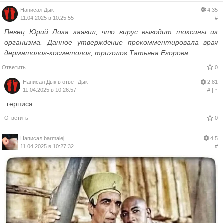
Написал
Дык
4.35
11.04.2025 в 10:25:55
#
Певец Юрий Лоза заявил, что вирус выводит токсины из
организма. Данное утверждение прокомментировала врач
дерматолог-косметолог, трихолог Татьяна Егорова
Ответить
0
Написал
Дык
в ответ
Дык
2.81
11.04.2025 в 10:26:57
#
|
↑
герписа
Ответить
0
Написал
barmalej
4.5
11.04.2025 в 10:27:32
#