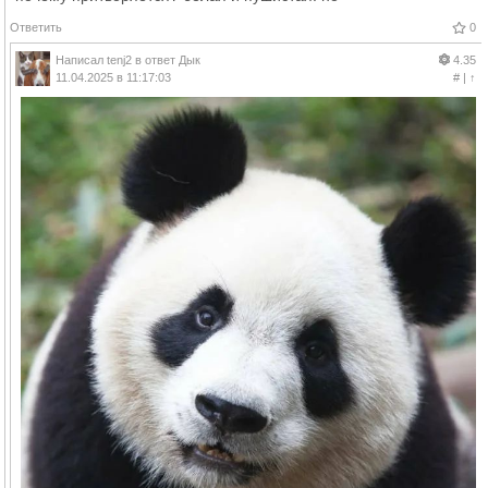
Ответить
0
Написал
tenj2
в ответ
Дык
4.35
11.04.2025 в 11:17:03
#
|
↑