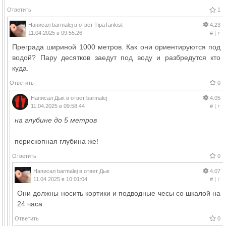
Ответить
1
Написал
barmalej
в ответ
TipaTankist
4.23
11.04.2025 в 09:55:26
#
|
↑
Преграда шириной 1000 метров. Как они ориентируются под
водой? Пару десятков заедут под воду и разбредутся кто
куда.
Ответить
0
Написал
Дык
в ответ
barmalej
4.05
11.04.2025 в 09:58:44
#
|
↑
на глубине до 5 метров
перископная глубина же!
Ответить
0
Написал
barmalej
в ответ
Дык
4.07
11.04.2025 в 10:01:04
#
|
↑
Они должны носить кортики и подводные чесы со шкалой на
24 часа.
Ответить
0