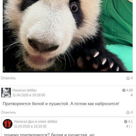
Ответить
0
Написал
deMax
4.09
11.04.2025 в 10:18:00
#
Притворяется белой и пушистой. А потом как набросится!
Ответить
0
Написал
Дык
в ответ
deMax
4.1
11.04.2025 в 10:19:33
#
|
↑
почему притворяется? белая и пушистая. но