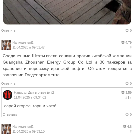
Ответить
0
Написал
tenj2
4.79
11.04.2025 в 09:31:47
#
Соединенные Штаты ввели санкции против китайской компании
Guangsha Zhoushan Energy Group Co Ltd и 30 танкеров за
хранение и перевозку иранской нефти. Об этом говорится в
заявлении Госдепартамента.
Ответить
0
Написал
Дык
в ответ
tenj2
3.59
11.04.2025 в 09:34:02
#
|
↑
сарай сгорел, гори и хата!
Ответить
0
Написал
tenj2
4.8
11.04.2025 в 09:33:10
#