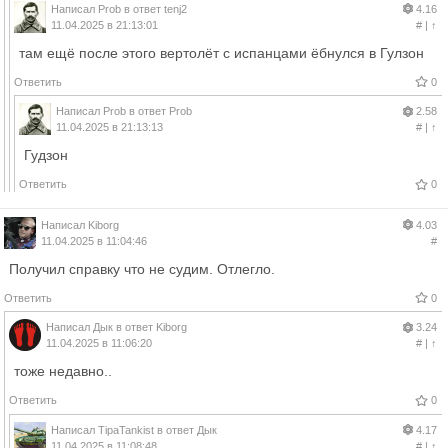
Написал
Prob
в ответ
tenj2
4.16
11.04.2025 в 21:13:01
#
|
↑
там ещё после этого вертолёт с испанцами ёбнулся в Гулзон
Ответить
0
Написал
Prob
в ответ
Prob
2.58
11.04.2025 в 21:13:13
#
|
↑
Гудзон
Ответить
0
Написал
Kiborg
4.03
11.04.2025 в 11:04:46
#
Получил справку что не судим. Отлегло.
Ответить
0
Написал
Дык
в ответ
Kiborg
3.24
11.04.2025 в 11:06:20
#
|
↑
тоже недавно..
Ответить
0
Написал
TipaTankist
в ответ
Дык
4.17
11.04.2025 в 11:08:48
#
|
↑