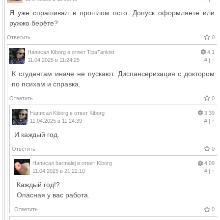
Я уже спрашивал в прошлом псто. Допуск оформляете или
ружжо берёте?
Ответить
0
Написал
Kiborg
в ответ
TipaTankist
4.1
11.04.2025 в 11:24:25
#
|
↑
К студентам иначе не пускают. Диспансеризация с доктором
по психам и справка.
Ответить
0
Написал
Kiborg
в ответ
Kiborg
3.39
11.04.2025 в 11:24:39
#
|
↑
И каждый год.
Ответить
0
Написал
barmalej
в ответ
Kiborg
4.09
11.04.2025 в 21:22:10
#
|
↑
Каждый год!?
Опасная у вас работа.
Ответить
0