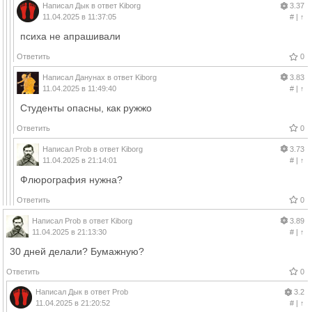
Написал
Дык
в ответ
Kiborg
3.37
11.04.2025 в 11:37:05
#
|
↑
психа не апрашивали
Ответить
0
Написал
Данунах
в ответ
Kiborg
3.83
11.04.2025 в 11:49:40
#
|
↑
Студенты опасны, как ружжо
Ответить
0
Написал
Prob
в ответ
Kiborg
3.73
11.04.2025 в 21:14:01
#
|
↑
Флюрография нужна?
Ответить
0
Написал
Prob
в ответ
Kiborg
3.89
11.04.2025 в 21:13:30
#
|
↑
30 дней делали? Бумажную?
Ответить
0
Написал
Дык
в ответ
Prob
3.2
11.04.2025 в 21:20:52
#
|
↑