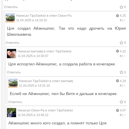
Ответить
0
Написал
TipaTankist
в ответ
Омон-Ра
4.25
11.04.2025 в 14:19:10
#
|
↑
Цоя создал Айзеншпис. Так что надо дрочить на Юрия
Шмильевича.
Ответить
0
Написал
barmalej
в ответ
TipaTankist
4.22
11.04.2025 в 14:30:07
#
|
↑
Цоя испортил Айзеншпис, а создала работа в кочегарке.
Ответить
0
Написал
TipaTankist
в ответ
barmalej
4.19
11.04.2025 в 14:31:10
#
|
↑
Еслиб не Айзеншпис, пел бы Витя и дальше в кочегарке.
Ответить
0
Написал
Омон-Ра
в ответ
TipaTankist
4.07
11.04.2025 в 14:40:12
#
|
↑
Айзеншпис много кого создал, а помнят только Цоя.