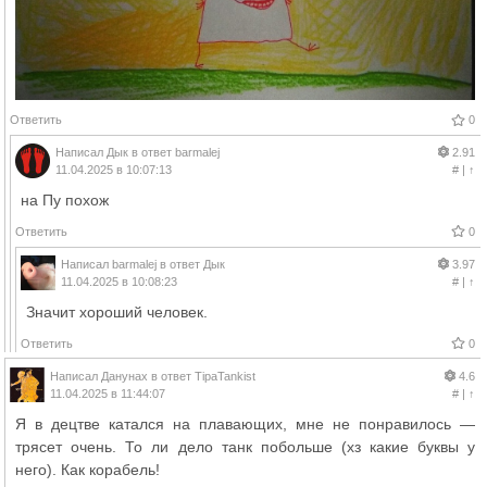
Ответить
0
Написал
Дык
в ответ
barmalej
2.91
11.04.2025 в 10:07:13
#
|
↑
на Пу похож
Ответить
0
Написал
barmalej
в ответ
Дык
3.97
11.04.2025 в 10:08:23
#
|
↑
Значит хороший человек.
Ответить
0
Написал
Данунах
в ответ
TipaTankist
4.6
11.04.2025 в 11:44:07
#
|
↑
Я в децтве катался на плавающих, мне не понравилось —
трясет очень. То ли дело танк побольше (хз какие буквы у
него). Как корабель!