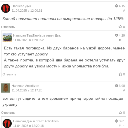
Написал
Дык
4.15
11.04.2025 в 12:00:31
#
Китай повышает пошлины на американские товары до 125%.
Ответить
0
Написал
TipaTankist
в ответ
Дык
4.29
11.04.2025 в 12:09:52
#
|
↑
Есть такая поговорка. Из двух баранов на узкой дороге, умнее
тот кто уступает дорогу.
А также притча, в которой два барана не хотели уступать друг
другу дорогу на узком мосту и из-за упрямства погибли.
Ответить
0
Написал
Anticitizen
3.98
11.04.2025 в 12:17:28
#
вот вы тут сидите, а тем временем принц гарри тайно посещает
украину
Ответить
0
Написал
Дык
в ответ
Anticitizen
3.61
11.04.2025 в 12:20:18
#
|
↑