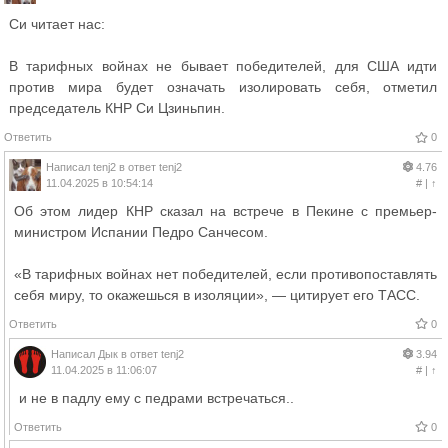
Си читает нас:
В тарифных войнах не бывает победителей, для США идти
против мира будет означать изолировать себя, отметил
председатель КНР Си Цзиньпин.
Ответить
0
Написал
tenj2
в ответ
tenj2
4.76
11.04.2025 в 10:54:14
#
|
↑
Об этом лидер КНР сказал на встрече в Пекине с премьер-
министром Испании Педро Санчесом.
«В тарифных войнах нет победителей, если противопоставлять
себя миру, то окажешься в изоляции», — цитирует его ТАСС.
Ответить
0
Написал
Дык
в ответ
tenj2
3.94
11.04.2025 в 11:06:07
#
|
↑
и не в падлу ему с педрами встречаться..
Ответить
0