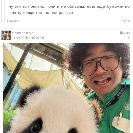
ну эти то понятно.. они и не обязаны. есть еще бумажки по
золоту конкретно. но они разные
Ответить
0
Написал
tenj2
4.49
11.04.2025 в 10:07:08
#