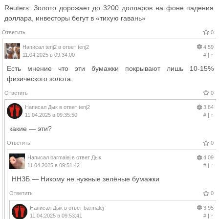
Reuters: Золото дорожает до 3200 долларов на фоне падения
доллара, инвесторы бегут в «тихую гавань»
Ответить
0
Написал
tenj2
в ответ
tenj2
4.59
11.04.2025 в 09:34:00
#
|
↑
Есть мнение что эти бумажки покрывают лишь 10-15%
физического золота.
Ответить
0
Написал
Дык
в ответ
tenj2
3.84
11.04.2025 в 09:35:50
#
|
↑
какие — эти?
Ответить
0
Написал
barmalej
в ответ
Дык
4.09
11.04.2025 в 09:51:42
#
|
↑
ННЗБ — Никому не нужные зелёные бумажки
Ответить
0
Написал
Дык
в ответ
barmalej
3.95
11.04.2025 в 09:53:41
#
|
↑