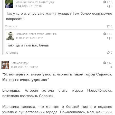
Написал
Омон-Ра
в ответ
Дык
4.16
11.04.2025 в 11:02:16
#
|
↑
Так у кого ж в пустыне манну купишь? Тем более если можно
випросить!
Ответить
0
Написал
Prob
в ответ
Омон-Ра
3.45
11.04.2025 в 21:11:52
#
|
↑
таки да и таки вот, блядь
Ответить
0
Написал
tenj2
4.65
11.04.2025 в 10:31:52
#
"Я, во-первых, вчера узнала, что есть такой город Саранск.
Меня это очень удивило"
Блогерша, которая хотела стать мэром Новосибирска,
пожелала возглавить Саранск.
Мальвина заявила, что мечтает о богатой жизни и недавно
узнала о существовании города. Пожаловалась, мол, женщины