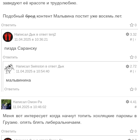
завидуют её красоте и трудолюбию.
Подобный
бред
контент Мальвина постит уже восемь лет.
Ответить
0
Написал
Дык
в ответ
tenj2
3.32
11.04.2025 в 10:36:21
#
|
↑
пизда Саранску
Ответить
0
Написал
Swinston
в ответ
Дык
2.72
11.04.2025 в 10:54:40
#
|
↑
мальвинина
Ответить
0
Написал
Омон-Ра
4.41
11.04.2025 в 10:46:02
#
Меня вот интересует когда начнут топить хохляцкие паромы в
Грузию. опять блять либеральничаем.
Ответить
0