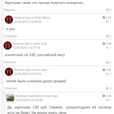
Картошка такая что проще покупать макароны.
Ответить
0
Написал
Дык
в ответ
Kiborg
1.92
11.04.2025 в 11:08:16
#
|
↑
и рис
Ответить
0
Написал
Дык
в ответ
tenj2
4.04
11.04.2025 в 11:07:18
#
|
↑
египетская по 130, российской нету
Ответить
0
Написал
Дык
в ответ
Дык
3.89
11.04.2025 в 11:07:55
#
|
↑
летом было слишком дохуя дождей
Ответить
0
Написал
TipaTankist
в ответ
Дык
4.38
11.04.2025 в 11:10:08
#
|
↑
Да, картошка 130 руб. Свежая, прошлогодняя её скотина
есть не будет. На рынок ехать лень.