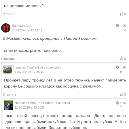
на целование жопы?
Ответить
0
Написал
Дык
4.06
11.04.2025 в 12:21:11
#
В Москве началось прощание с Пашей Техником
на митинском рынке наверное..
Ответить
0
Написал
TipaTankist
в ответ
Дык
4.29
11.04.2025 в 12:35:46
#
|
↑
Пройдёт пару тройку лет и на этого техника начнут примерять
корону Высоцкого или Цоя как борцуна с режЫмом.
Ответить
0
Написал
Омон-Ра
в ответ
TipaTankist
4.45
11.04.2025 в 13:26:54
#
|
↑
Был такой певец-потреот игорь тальков. Долго на нево
дрочили, щас забыли нахуй все. Потому што пел хуйню. А Цоя
до сих пор не забыли. Значит не хуйню пел.