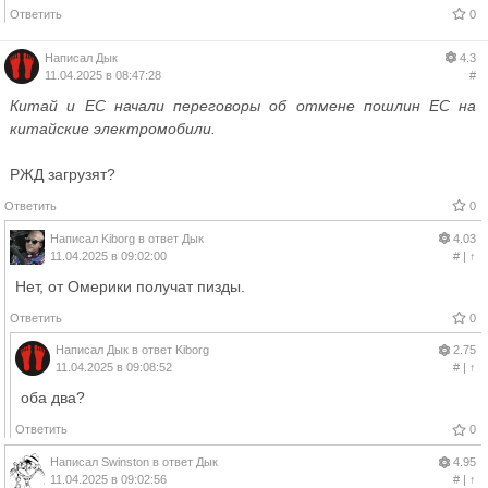
Ответить
0
Написал
Дык
4.3
11.04.2025 в 08:47:28
#
Китай и ЕС начали переговоры об отмене пошлин ЕС на
китайские электромобили.
РЖД загрузят?
Ответить
0
Написал
Kiborg
в ответ
Дык
4.03
11.04.2025 в 09:02:00
#
|
↑
Нет, от Омерики получат пизды.
Ответить
0
Написал
Дык
в ответ
Kiborg
2.75
11.04.2025 в 09:08:52
#
|
↑
оба два?
Ответить
0
Написал
Swinston
в ответ
Дык
4.95
11.04.2025 в 09:02:56
#
|
↑