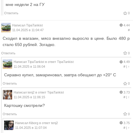
мне недели 2 на ГУ
Ответить
0
Написал
TipaTankist
4.44
11.04.2025 в 11:04:47
#
Сходил в магазин, мясо внезапно выросло в цене. Было 480 р
стало 650 рублей. Зогадко.
Ответить
0
Написал
TipaTankist
в ответ
TipaTankist
4.49
11.04.2025 в 11:06:04
#
|
↑
Сиравно купил, замариновал, завтра обещают до +20° С
Ответить
0
Написал
tenj2
в ответ
TipaTankist
3.73
11.04.2025 в 11:06:15
#
|
↑
Картошку смотрели?
Ответить
0
Написал
Kiborg
в ответ
tenj2
3.75
11.04.2025 в 11:07:04
#
|
↑