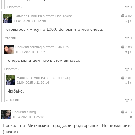
Ответить
0
Написал
Омон-Ра
в ответ
TipaTankist
4.02
11.04.2025 в 11:13:45
#
|
↑
Готовьтесь к мясу по 1000. Вспомните мои слова.
Ответить
0
Написал
barmalej
в ответ
Омон-Ра
3.88
11.04.2025 в 11:14:46
#
|
↑
Теперь мы знаем, кто в этом виноват.
Ответить
0
Написал
Омон-Ра
в ответ
barmalej
2.81
11.04.2025 в 11:19:14
#
|
↑
Чюбайс.
Ответить
0
Написал
Kiborg
4.13
11.04.2025 в 11:25:18
#
Поехал на Митинский городской радиорынок. Не поминайте
(лихом).