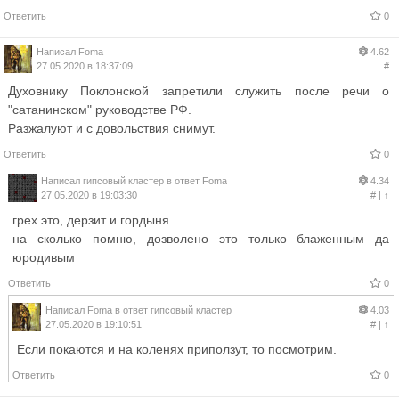
Ответить
0
Написал
Foma
4.62
27.05.2020 в 18:37:09
#
Духовнику Поклонской запретили служить после речи о
"сатанинском" руководстве РФ.
Разжалуют и с довольствия снимут.
Ответить
0
Написал
гипсовый кластер
в ответ
Foma
4.34
27.05.2020 в 19:03:30
#
|
↑
грех это, дерзит и гордыня
на сколько помню, дозволено это только блаженным да
юродивым
Ответить
0
Написал
Foma
в ответ
гипсовый кластер
4.03
27.05.2020 в 19:10:51
#
|
↑
Если покаются и на коленях приползут, то посмотрим.
Ответить
0