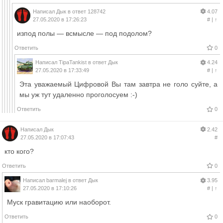
Написал
Дык
в ответ
128742
4.07
27.05.2020 в 17:26:23
#
|
↑
изпод полы — всмысле — под подолом?
Ответить
0
Написал
TipaTankist
в ответ
Дык
4.24
27.05.2020 в 17:33:49
#
|
↑
Эта уважаемый Цифровой Вы там завтра не голо суйте, а
мы уж тут удаленно проголосуем :-)
Ответить
0
Написал
Дык
2.42
27.05.2020 в 17:07:43
#
кто кого?
Ответить
0
Написал
barmalej
в ответ
Дык
3.95
27.05.2020 в 17:10:26
#
|
↑
Муск гравитацию или наоборот.
Ответить
0