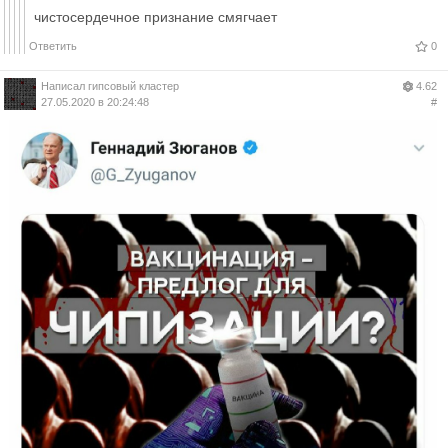
чистосердечное признание смягчает
Ответить
0
Написал
гипсовый кластер
4.62
27.05.2020 в 20:24:48
#