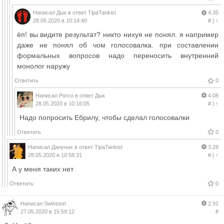
Написал
Дык
в ответ
TipaTankist
4.35
28.05.2020 в 10:14:40
#
|
↑
ёп! вы видите результат? никто нихуя не понял. я например
даже не понял об чом голосовалка. при составлении
формальных вопросов надо переносить внутренний
монолог наружу
Ответить
0
Написал
Porco
в ответ
Дык
4.08
28.05.2020 в 10:16:05
#
|
↑
Надо попросить Ебрилу, чтобы сделал голосовалки
Ответить
0
Написал
Данунах
в ответ
TipaTankist
3.28
28.05.2020 в 10:58:31
#
|
↑
А у меня таких нет
Ответить
0
Написал
Swinston
2.91
27.05.2020 в 15:59:12
#