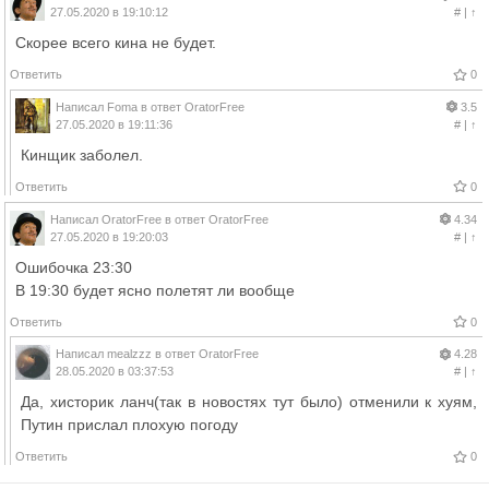
27.05.2020 в 19:10:12
#
|
↑
Скорее всего кина не будет.
Ответить
0
Написал
Foma
в ответ
OratorFree
3.5
27.05.2020 в 19:11:36
#
|
↑
Кинщик заболел.
Ответить
0
Написал
OratorFree
в ответ
OratorFree
4.34
27.05.2020 в 19:20:03
#
|
↑
Ошибочка 23:30
В 19:30 будет ясно полетят ли вообще
Ответить
0
Написал
mealzzz
в ответ
OratorFree
4.28
28.05.2020 в 03:37:53
#
|
↑
Да, хисторик ланч(так в новостях тут было) отменили к хуям,
Путин прислал плохую погоду
Ответить
0