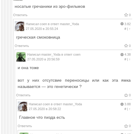
носатые гречаники из эро-фильмов
Ответить
0
Написал
coen
в ответ
master_Yoda
3.82
27.05.2020 в 20:55:24
#
|
↑
греческая смоковница
Ответить
0
Написал
master_Yoda
в ответ
coen
4.38
27.05.2020 в 20:56:59
#
|
↑
и она тоже
вот у них отсутсвие переносицы или как эта ямка
называется — это генетически ?
Ответить
0
Написал
coen
в ответ
master_Yoda
3.88
27.05.2020 в 20:58:22
#
|
↑
Главное что пизда есть
Ответить
0