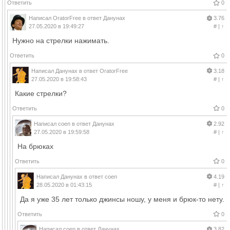
Ответить
0
Написал
OratorFree
в ответ
Данунах
3.76
27.05.2020 в 19:49:27
#
|
↑
Нужно на стрелки нажимать.
Ответить
0
Написал
Данунах
в ответ
OratorFree
3.18
27.05.2020 в 19:58:43
#
|
↑
Какие стрелки?
Ответить
0
Написал
coen
в ответ
Данунах
2.92
27.05.2020 в 19:59:58
#
|
↑
На брюках
Ответить
0
Написал
Данунах
в ответ
coen
4.19
28.05.2020 в 01:43:15
#
|
↑
Да я уже 35 лет только джинсы ношу, у меня и брюк-то нету.
Ответить
0
Написал
coen
в ответ
Данунах
3.82