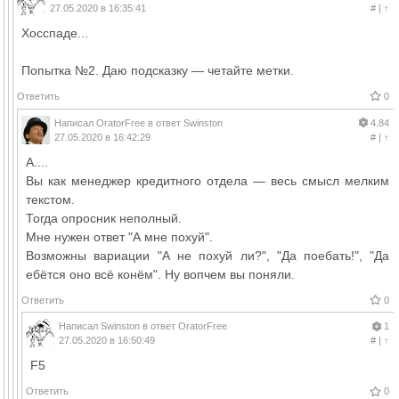
27.05.2020 в 16:35:41
#
|
↑
Хосспаде...
Попытка №2. Даю подсказку — четайте метки.
Ответить
0
Написал
OratorFree
в ответ
Swinston
4.84
27.05.2020 в 16:42:29
#
|
↑
А....
Вы как менеджер кредитного отдела — весь смысл мелким
текстом.
Тогда опросник неполный.
Мне нужен ответ "А мне похуй".
Возможны вариации "А не похуй ли?", "Да поебать!", "Да
ебётся оно всё конём". Ну вопчем вы поняли.
Ответить
0
Написал
Swinston
в ответ
OratorFree
1
27.05.2020 в 16:50:49
#
|
↑
F5
Ответить
0