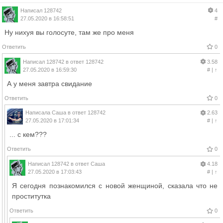
Написал
128742
4
27.05.2020 в 16:58:51
#
Ну нихуя вы голосуте, там же про меня
Ответить
0
Написал
128742
в ответ
128742
3.58
27.05.2020 в 16:59:30
#
|
↑
А у меня завтра свидание
Ответить
0
Написала
Саша
в ответ
128742
2.63
27.05.2020 в 17:01:34
#
|
↑
... с кем???
Ответить
0
Написал
128742
в ответ
Саша
4.18
27.05.2020 в 17:03:43
#
|
↑
Я сегодня познакомился с новой женщиной, сказала что не
проститутка
Ответить
0