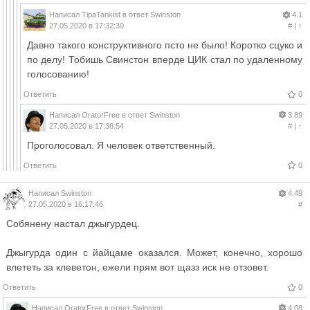
Написал
TipaTankist
в ответ
Swinston
4.1
27.05.2020 в 17:32:30
#
|
↑
Давно такого конструктивного псто не было! Коротко сцуко и
по делу! Тобишь Свинстон вперде ЦИК стал по удаленному
голосованию!
Ответить
0
Написал
OratorFree
в ответ
Swinston
3.89
27.05.2020 в 17:36:54
#
|
↑
Проголосовал. Я человек ответственный.
Ответить
0
Написал
Swinston
4.49
27.05.2020 в 16:17:46
#
Собянену настал джыгурдец.
Джыгурда один с йайцаме оказался. Может, конечно, хорошо
влететь за клеветон, ежели прям вот щазз иск не отзовет.
Ответить
0
Написал
OratorFree
в ответ
Swinston
4.08