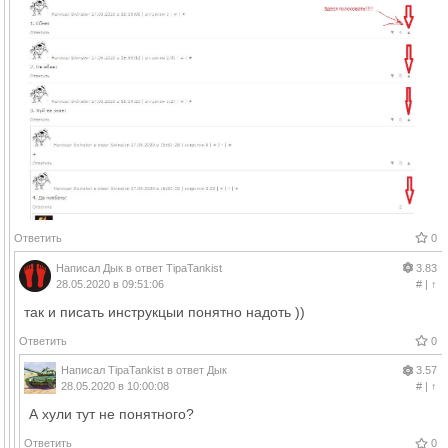
Ответить
0
Написал
Дык
в ответ
TipaTankist
3.83
28.05.2020 в 09:51:06
#
|
↑
так и писать инструкцыи понятно надоть ))
Ответить
0
Написал
TipaTankist
в ответ
Дык
3.57
28.05.2020 в 10:00:08
#
|
↑
А хули тут не понятного?
Ответить
0