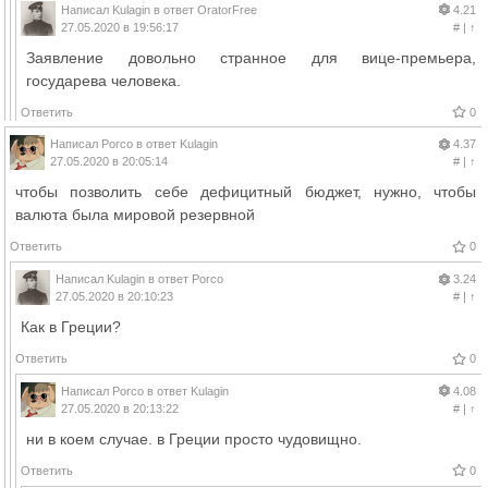
Написал
Kulagin
в ответ
OratorFree
4.21
27.05.2020 в 19:56:17
#
|
↑
Заявление довольно странное для вице-премьера,
государева человека.
Ответить
0
Написал
Porco
в ответ
Kulagin
4.37
27.05.2020 в 20:05:14
#
|
↑
чтобы позволить себе дефицитный бюджет, нужно, чтобы
валюта была мировой резервной
Ответить
0
Написал
Kulagin
в ответ
Porco
3.24
27.05.2020 в 20:10:23
#
|
↑
Как в Греции?
Ответить
0
Написал
Porco
в ответ
Kulagin
4.08
27.05.2020 в 20:13:22
#
|
↑
ни в коем случае. в Греции просто чудовищно.
Ответить
0