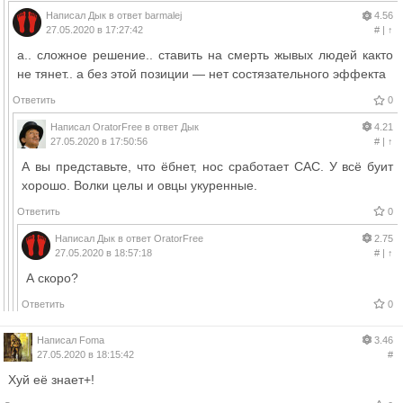
Написал
Дык
в ответ
barmalej
4.56
27.05.2020 в 17:27:42
#
|
↑
а.. сложное решение.. ставить на смерть жывых людей както
не тянет.. а без этой позиции — нет состязательного эффекта
Ответить
0
Написал
OratorFree
в ответ
Дык
4.21
27.05.2020 в 17:50:56
#
|
↑
А вы представьте, что ёбнет, нос сработает САС. У всё буит
хорошо. Волки целы и овцы укуренные.
Ответить
0
Написал
Дык
в ответ
OratorFree
2.75
27.05.2020 в 18:57:18
#
|
↑
А скоро?
Ответить
0
Написал
Foma
3.46
27.05.2020 в 18:15:42
#
Хуй её знает+!