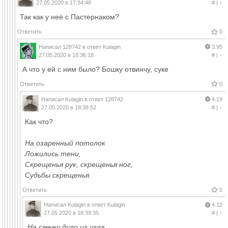
27.05.2020 в 17:34:48
#
|
↑
Так как у неё с Пастернаком?
Ответить
0
Написал
128742
в ответ
Kulagin
3.95
27.05.2020 в 18:36:18
#
|
↑
А что у ей с ним было? Бошку отвинчу, суке
Ответить
0
Написал
Kulagin
в ответ
128742
4.19
27.05.2020 в 18:38:52
#
|
↑
Как что?
На озаренный потолок
Ложились тени,
Скрещенья рук, скрещенья ног,
Судьбы скрещенья.
Ответить
0
Написал
Kulagin
в ответ
Kulagin
4.12
27.05.2020 в 18:39:35
#
|
↑
На свечку дуло из угла,