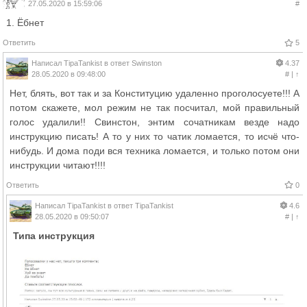
27.05.2020 в 15:59:06
#
1. Ёбнет
Ответить
5
Написал
TipaTankist
в ответ
Swinston
4.37
28.05.2020 в 09:48:00
#
|
↑
Нет, блять, вот так и за Конституцию удаленно проголосуете!!! А
потом скажете, мол режим не так посчитал, мой правильный
голос удалили!! Свинстон, энтим сочатникам везде надо
инструкцию писать! А то у них то чатик ломается, то исчё что-
нибудь. И дома поди вся техника ломается, и только потом они
инструкции читают!!!!
Ответить
0
Написал
TipaTankist
в ответ
TipaTankist
4.6
28.05.2020 в 09:50:07
#
|
↑
Типа инструкция