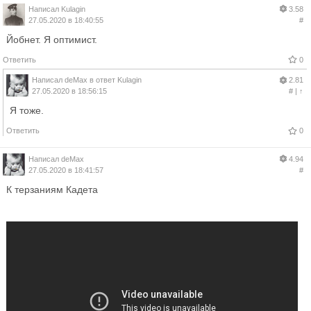
Написал
Kulagin
3.58
27.05.2020 в 18:40:55
#
Йобнет. Я оптимист.
Ответить
0
Написал
deMax
в ответ
Kulagin
2.81
27.05.2020 в 18:56:15
#
|
↑
Я тоже.
Ответить
0
Написал
deMax
4.94
27.05.2020 в 18:41:57
#
К терзаниям Кадета