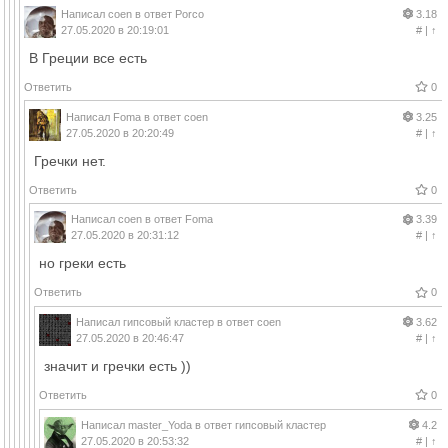
Написал
coen
в ответ
Porco
3.18
27.05.2020 в 20:19:01
#
|
↑
В Греции все есть
Ответить
0
Написал
Foma
в ответ
coen
3.25
27.05.2020 в 20:20:49
#
|
↑
Гречки нет.
Ответить
0
Написал
coen
в ответ
Foma
3.39
27.05.2020 в 20:31:12
#
|
↑
но греки есть
Ответить
0
Написал
гипсовый кластер
в ответ
coen
3.62
27.05.2020 в 20:46:47
#
|
↑
значит и гречки есть ))
Ответить
0
Написал
master_Yoda
в ответ
гипсовый кластер
4.2
27.05.2020 в 20:53:32
#
|
↑