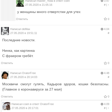
Написал
master_Yoda
в ответ
coen
3.97
27.05.2020 в 21:05:16
#
|
↑
у женщины много отвертстии для утех
Ответить
0
Написал
deMax
4.04
27.05.2020 в 19:51:11
#
Последние новости.
Нинка, как картинка
С фраером гребёт.
Ответить
0
Написал
OratorFree
4.48
27.05.2020 в 20:14:03
#
Москвичи смогут гулять, Кадыров здоров, кошки безопасны.
(Главное о коронавирусе за 27 мая)
Ответить
0
Написал
coen
в ответ
OratorFree
4.09
27.05.2020 в 20:17:01
#
|
↑