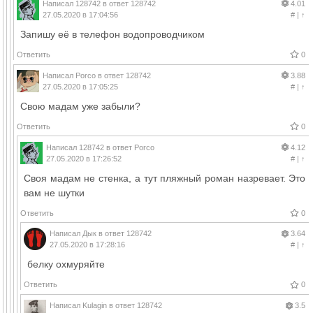
Написал
128742
в ответ
128742
4.01
27.05.2020 в 17:04:56
#
|
↑
Запишу её в телефон водопроводчиком
Ответить
0
Написал
Porco
в ответ
128742
3.88
27.05.2020 в 17:05:25
#
|
↑
Свою мадам уже забыли?
Ответить
0
Написал
128742
в ответ
Porco
4.12
27.05.2020 в 17:26:52
#
|
↑
Своя мадам не стенка, а тут пляжный роман назревает. Это
вам не шутки
Ответить
0
Написал
Дык
в ответ
128742
3.64
27.05.2020 в 17:28:16
#
|
↑
белку охмуряйте
Ответить
0
Написал
Kulagin
в ответ
128742
3.5