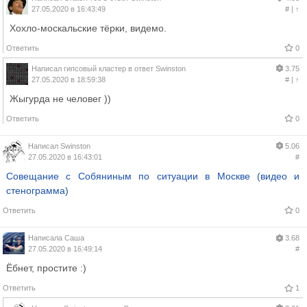
27.05.2020 в 16:43:49
#
|
↑
Хохло-москальские тёрки, видемо.
Ответить
0
Написал
гипсовый кластер
в ответ
Swinston
3.75
27.05.2020 в 18:59:38
#
|
↑
Жыгурда не человег ))
Ответить
0
Написал
Swinston
5.06
27.05.2020 в 16:43:01
#
Совещание с Собяниным по ситуации в Москве (видео и
стенограмма)
Ответить
0
Написала
Саша
3.68
27.05.2020 в 16:49:14
#
Ёбнет, простите :)
Ответить
1