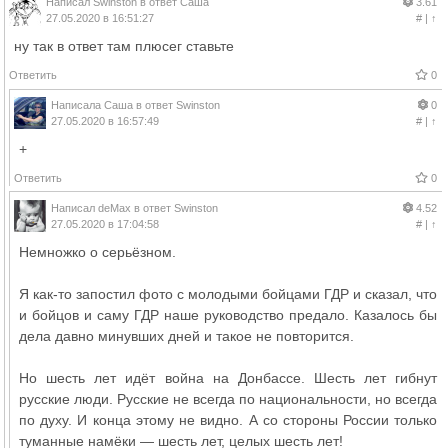
Написал
Swinston
в ответ
Саша
3.61
27.05.2020 в 16:51:27
#
|
↑
ну так в ответ там плюсег ставьте
Ответить
0
Написала
Саша
в ответ
Swinston
0
27.05.2020 в 16:57:49
#
|
↑
+
Ответить
0
Написал
deMax
в ответ
Swinston
4.52
27.05.2020 в 17:04:58
#
|
↑
Немножко о серьёзном.
Я как-то запостил фото с молодыми бойцами ГДР и сказал, что
и бойцов и саму ГДР наше руководство предало. Казалось бы
дела давно минувших дней и такое не повторится.
Но шесть лет идёт война на Донбассе. Шесть лет гибнут
русские люди. Русские не всегда по национальности, но всегда
по духу. И конца этому не видно. А со стороны России только
туманные намёки — шесть лет, целых шесть лет!