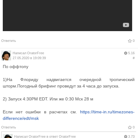
Ответить
0
Написал
OratorFree
5.16
27.05.2020 в 19:09:39
#
По оффтопу
1)На Флориду надвигается очередной тропический
шторм.Погодный брифинг проведут за 4 часа до запуска.
2) Запуск 4:30PM EDT. Или же 0:30 Мск 28 м
Если нет ошибки в расчетах см.
https://time-in.ru/timezones-
difference/edt/msk
Ответить
0
Написал
OratorFree
в ответ
OratorFree
3.73