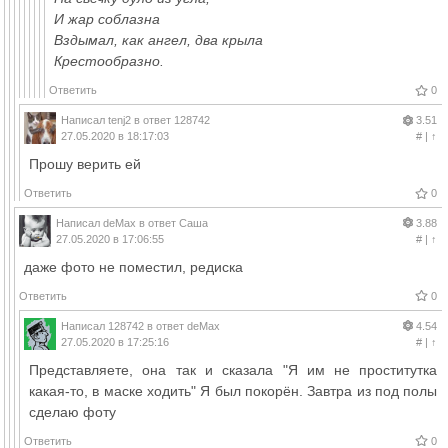
И жар соблазна
Вздымал, как ангел, два крыла
Крестообразно.
Ответить
0
Написал
tenj2
в ответ
128742
3.51
27.05.2020 в 18:17:03
#
|
↑
Прошу верить ей
Ответить
0
Написал
deMax
в ответ
Саша
3.88
27.05.2020 в 17:06:55
#
|
↑
даже фото не поместил, редиска
Ответить
0
Написал
128742
в ответ
deMax
4.54
27.05.2020 в 17:25:16
#
|
↑
Представляете, она так и сказала "Я им не проститутка
какая-то, в маске ходить" Я был покорён. Завтра из под полы
сделаю фоту
Ответить
0