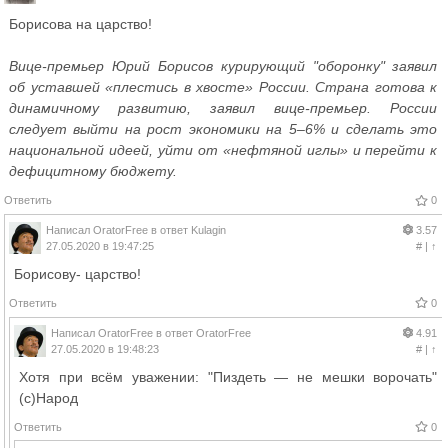
Борисова на царство!
Вице-премьер Юрий Борисов курирующий "оборонку" заявил
об уставшей «плестись в хвосте» России. Страна готова к
динамичному развитию, заявил вице-премьер. России
следует выйти на рост экономики на 5–6% и сделать это
национальной идеей, уйти от «нефтяной иглы» и перейти к
дефицитному бюджету.
Ответить
0
Написал
OratorFree
в ответ
Kulagin
3.57
27.05.2020 в 19:47:25
#
|
↑
Борисову- царство!
Ответить
0
Написал
OratorFree
в ответ
OratorFree
4.91
27.05.2020 в 19:48:23
#
|
↑
Хотя при всём уважении: "Пиздеть — не мешки ворочать"
(с)Народ
Ответить
0