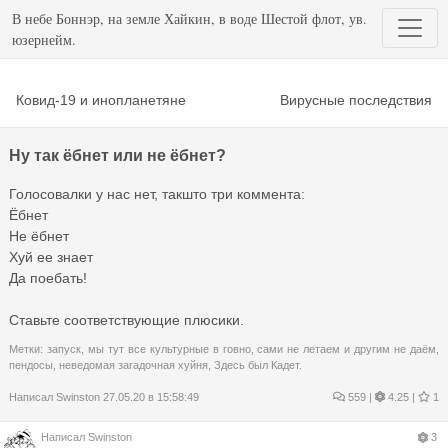
В небе Боннэр, на земле Хайкин, в воде Шестой флот, ув.
юзернейм.
Ковид-19 и инопланетяне
Вирусные последствия
Ну так ёбнет или не ёбнет?
Голосовалки у нас нет, такшто три коммента:
Ёбнет
Не ёбнет
Хуй ее знает
Да поебать!
Ставьте соответствующие плюсики.
Метки:
запуск
,
мы тут все культурные в говно
,
сами не летаем и другим не даём
,
пендосы
,
неведомая загадочная хуйня
,
Здесь был Кадет.
Написал
Swinston
27.05.20 в 15:58:49
559
|
4.25 |
1
Написал
Swinston
3