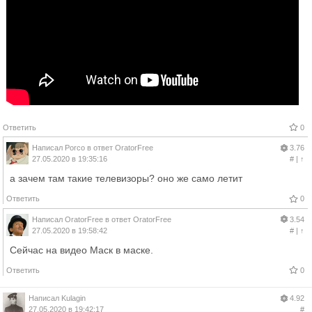
Ответить
0
Написал
Porco
в ответ
OratorFree
3.76
27.05.2020 в 19:35:16
#
|
↑
а зачем там такие телевизоры? оно же само летит
Ответить
0
Написал
OratorFree
в ответ
OratorFree
3.54
27.05.2020 в 19:58:42
#
|
↑
Сейчас на видео Маск в маске.
Ответить
0
Написал
Kulagin
4.92
27.05.2020 в 19:42:17
#