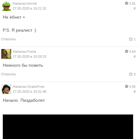
Написал
kermit
3.81
27.05.2020 в 19:21:32
#
Не ёбнет +
P.S. Я реалист :)
Ответить
1
Написал
Foma
3.64
27.05.2020 в 19:28:33
#
Немного бы пожить.
Ответить
0
Написал
OratorFree
4.95
27.05.2020 в 19:31:48
#
Начало. Пиздаболят.