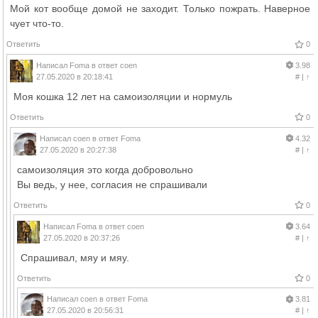
Мой кот вообще домой не заходит. Только пожрать. Наверное
чует что-то.
Ответить
0
Написал
Foma
в ответ
coen
3.98
27.05.2020 в 20:18:41
#
|
↑
Моя кошка 12 лет на самоизоляции и нормуль
Ответить
0
Написал
coen
в ответ
Foma
4.32
27.05.2020 в 20:27:38
#
|
↑
самоизоляция это когда добровольно
Вы ведь, у нее, согласия не спрашивали
Ответить
0
Написал
Foma
в ответ
coen
3.64
27.05.2020 в 20:37:26
#
|
↑
Спрашивал, мяу и мяу.
Ответить
0
Написал
coen
в ответ
Foma
3.81
27.05.2020 в 20:56:31
#
|
↑