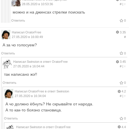
28.05.2020 в 10:53:36
#
|
↑
можно и на джинсах стрелки поискать
Ответить
0
Написал
OratorFree
3.35
27.05.2020 в 16:00:49
#
А за чо голосуем?
Ответить
0
Написал
Swinston
в ответ
OratorFree
3.45
27.05.2020 в 16:04:44
#
|
↑
так написано жэ!!
Ответить
0
Написал
OratorFree
в ответ
Swinston
4.2
27.05.2020 в 16:34:04
#
|
↑
А чо должно ёбнуть? Не скрывайте от народа.
А то как-то боязно становица.
Ответить
0
Написал
Swinston
в ответ
OratorFree
4.4