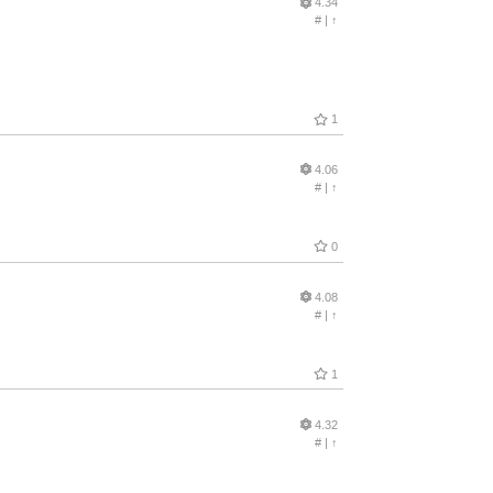
4.34
#
|
↑
1
4.06
#
|
↑
0
4.08
#
|
↑
1
4.32
#
|
↑