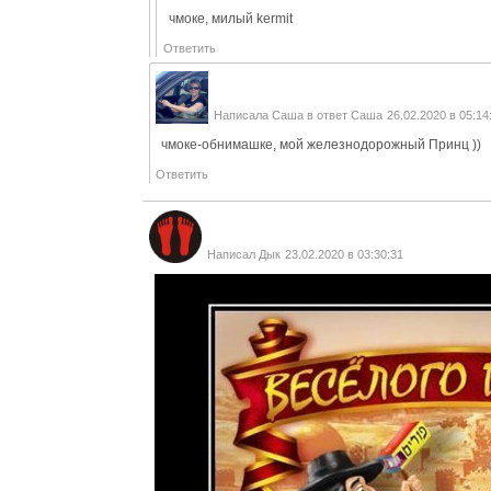
чмоке, милый kermit
Ответить
Написала
Саша
в ответ
Саша
26.02.2020 в 05:14
чмоке-обнимашке, мой железнодорожный Принц ))
Ответить
Написал
Дык
23.02.2020 в 03:30:31