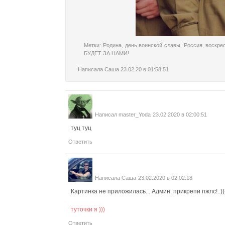
Метки:
Родина
,
день воинской славы
,
Россия
,
воскре
БУДЕТ ЗА НАМИ!
Написала
Саша
23.02.20 в 01:58:51
Написал
master_Yoda
23.02.2020 в 02:00:51
туц туц
Ответить
Написала
Саша
23.02.2020 в 02:02:18
Картинка не приложилась... Админ. прикрепи пжлс!..))
туточки я )))
Ответить