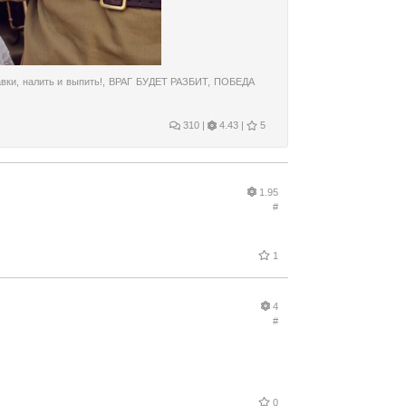
авки
,
налить и выпить!
,
ВРАГ БУДЕТ РАЗБИТ
,
ПОБЕДА
310
|
4.43 |
5
1.95
#
1
4
#
0