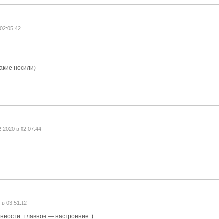
 02:05:42
такие носили)
2.2020 в 02:07:44
 в 03:51:12
инности...главное — настроение :)