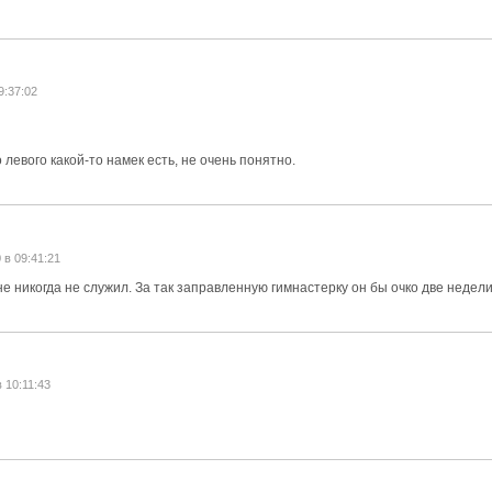
9:37:02
 левого какой-то намек есть, не очень понятно.
 в 09:41:21
е никогда не служил. За так заправленную гимнастерку он бы очко две недели
в 10:11:43