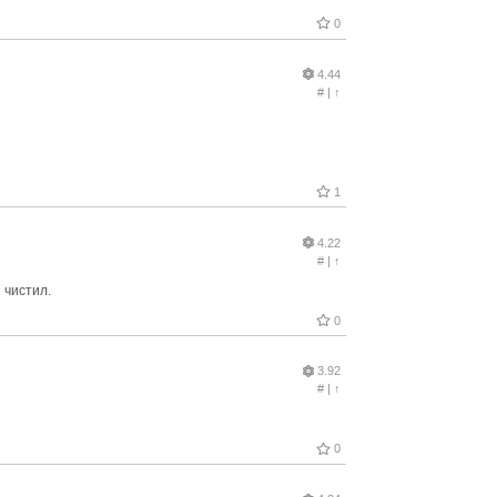
0
4.44
#
|
↑
1
4.22
#
|
↑
 чистил.
0
3.92
#
|
↑
0