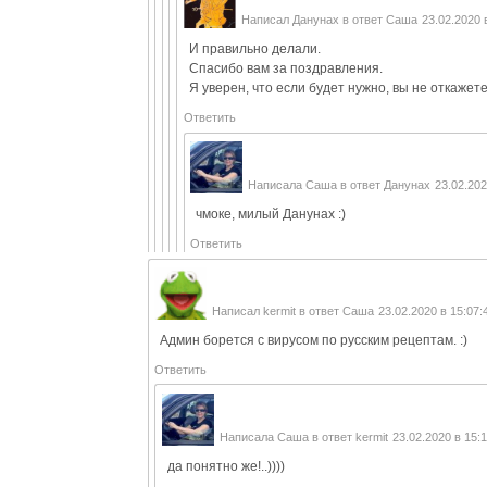
Написал
Данунах
в ответ
Саша
23.02.2020 
И правильно делали.
Спасибо вам за поздравления.
Я уверен, что если будет нужно, вы не откажет
Ответить
Написала
Саша
в ответ
Данунах
23.02.202
чмоке, милый Данунах :)
Ответить
Написал
kermit
в ответ
Саша
23.02.2020 в 15:07:
Админ борется с вирусом по русским рецептам. :)
Ответить
Написала
Саша
в ответ
kermit
23.02.2020 в 15:
да понятно же!..))))