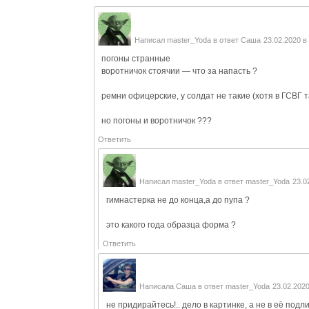
Написал
master_Yoda
в ответ
Саша
23.02.2020 в
погоны странные
воротничок стоячии — что за напасть ?
ремни офицерские, у солдат не такие (хотя в ГСВГ 
но погоны и воротничок ???
Ответить
Написал
master_Yoda
в ответ
master_Yoda
23.0
гимнастерка не до конца,а до пупа ?
это какого года образца форма ?
Ответить
Написала
Саша
в ответ
master_Yoda
23.02.2020
не придирайтесь!.. дело в картинке, а не в её подл