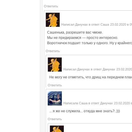
Ответить
Написал
Данунах
в ответ
Саша
23.02.2020 в 0
Сашенька, разрешите вас чмоке.
Мы не придираемся — просто интересно.
Воротничок подшит только у одного. Ну у крайнего
Ответить
Написал
Данунах
в ответ
Данунах
23.02.2020
Не могу не отметить, что дрищ на переднем план
Ответить
Написала
Саша
в ответ
Данунах
23.02.2020 
... я же не служила... откуда мне знать?..)))
Ответить