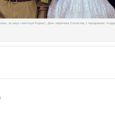
сенье
,
за нашу советскую Родину!,
,
День защитника Отечества
,
с праздником!
,
поздр
)