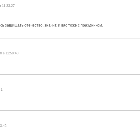
в 11:33:27
есь защищать отечество, значит, и вас тоже с праздником.
0 в 11:50:40
41
13:42