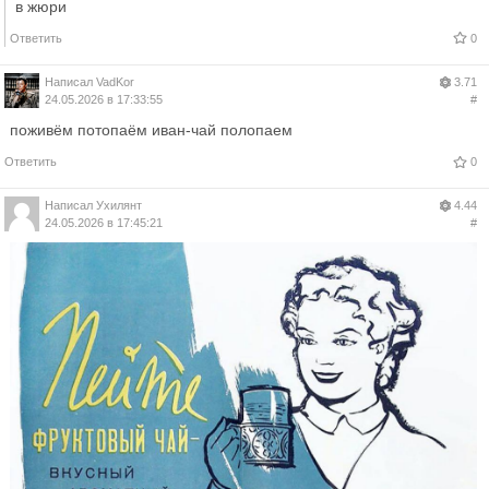
в жюри
Ответить
0
Написал
VadKor
3.71
24.05.2026 в 17:33:55
#
поживём потопаём иван-чай полопаем
Ответить
0
Написал
Ухилянт
4.44
24.05.2026 в 17:45:21
#