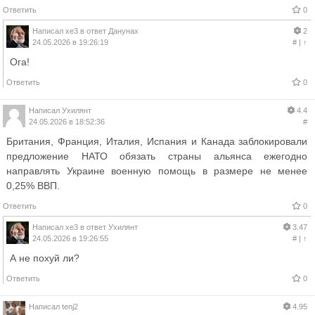
Ответить
0
Написал
xe3
в ответ
Данунах
2
24.05.2026 в 19:26:19
#
|
↑
Ога!
Ответить
0
Написал
Ухилянт
4.4
24.05.2026 в 18:52:36
#
Британия, Франция, Италия, Испания и Канада заблокировали
предложение НАТО обязать страны альянса ежегодно
направлять Украине военную помощь в размере не менее
0,25% ВВП.
Ответить
0
Написал
xe3
в ответ
Ухилянт
3.47
24.05.2026 в 19:26:55
#
|
↑
А не похуй ли?
Ответить
0
Написал
tenj2
4.95