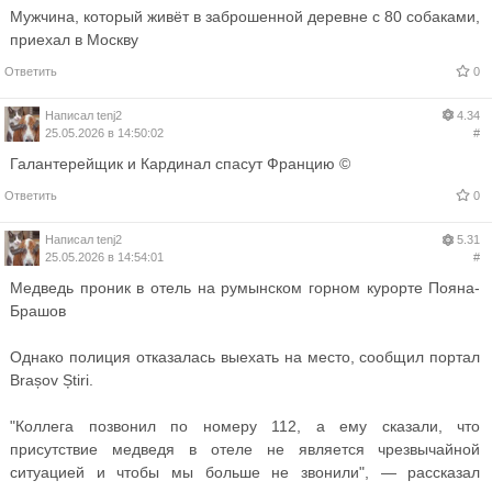
Мужчина, который живёт в заброшенной деревне с 80 собаками,
приехал в Москву
Ответить
0
Написал
tenj2
4.34
25.05.2026 в 14:50:02
#
Галантерейщик и Кардинал спасут Францию ©
Ответить
0
Написал
tenj2
5.31
25.05.2026 в 14:54:01
#
Медведь проник в отель на румынском горном курорте Пояна-
Брашов
Однако полиция отказалась выехать на место, сообщил портал
Brașov Știri.
"Коллега позвонил по номеру 112, а ему сказали, что
присутствие медведя в отеле не является чрезвычайной
ситуацией и чтобы мы больше не звонили", — рассказал