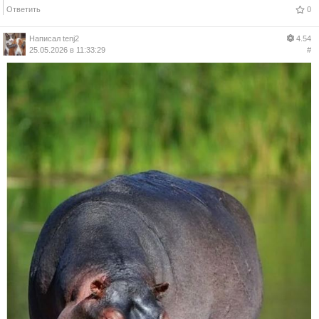
Ответить
0
Написал
tenj2
4.54
25.05.2026 в 11:33:29
#