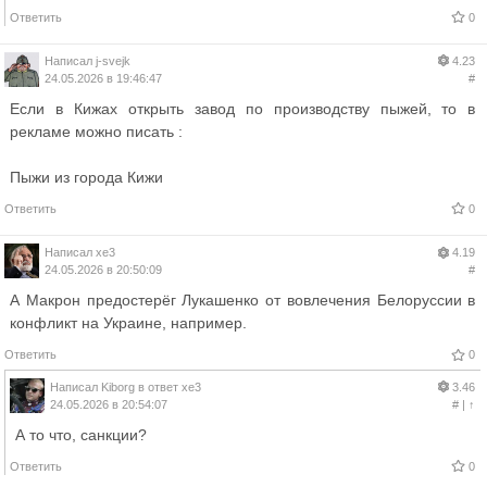
Ответить
0
Написал
j-svejk
4.23
24.05.2026 в 19:46:47
#
Если в Кижах открыть завод по производству пыжей, то в
рекламе можно писать :
Пыжи из города Кижи
Ответить
0
Написал
xe3
4.19
24.05.2026 в 20:50:09
#
А Макрон предостерёг Лукашенко от вовлечения Белоруссии в
конфликт на Украине, например.
Ответить
0
Написал
Kiborg
в ответ
xe3
3.46
24.05.2026 в 20:54:07
#
|
↑
А то что, санкции?
Ответить
0