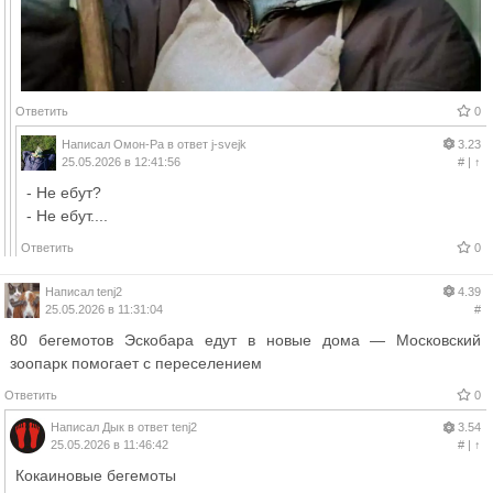
Ответить
0
Написал
Омон-Ра
в ответ
j-svejk
3.23
25.05.2026 в 12:41:56
#
|
↑
- Не ебут?
- Не ебут....
Ответить
0
Написал
tenj2
4.39
25.05.2026 в 11:31:04
#
80 бегемотов Эскобара едут в новые дома — Московский
зоопарк помогает с переселением
Ответить
0
Написал
Дык
в ответ
tenj2
3.54
25.05.2026 в 11:46:42
#
|
↑
Кокаиновые бегемоты