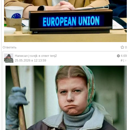
Ответить
0
Написал
j-svejk
в ответ
tenj2
4.69
25.05.2026 в 12:13:59
#
|
↑