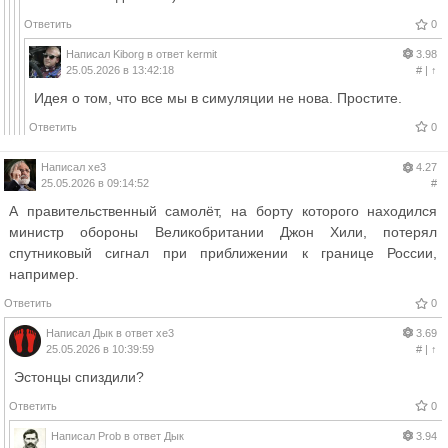
Ответить
0
Написал
Kiborg
в ответ
kermit
3.98
25.05.2026 в 13:42:18
#
|
↑
Идея о том, что все мы в симуляции не нова. Простите.
Ответить
0
Написал
xe3
4.27
25.05.2026 в 09:14:52
#
А правительственный самолёт, на борту которого находился
министр обороны Великобритании Джон Хили, потерял
спутниковый сигнал при приближении к границе России,
например.
Ответить
0
Написал
Дык
в ответ
xe3
3.69
25.05.2026 в 10:39:59
#
|
↑
Эстонцы спиздили?
Ответить
0
Написал
Prob
в ответ
Дык
3.94