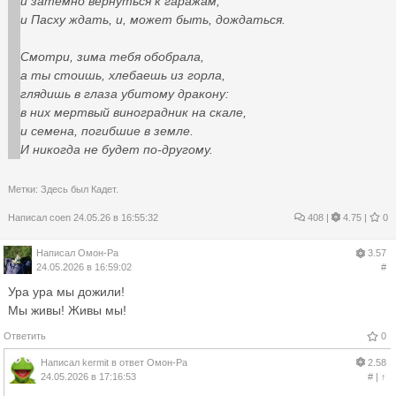
и затемно вернуться к гаражам,
и Пасху ждать, и, может быть, дождаться.
Смотри, зима тебя обобрала,
а ты стоишь, хлебаешь из горла,
глядишь в глаза убитому дракону:
в них мертвый виноградник на скале,
и семена, погибшие в земле.
И никогда не будет по-другому.
Метки:
Здесь был Кадет.
Написал
coen
24.05.26 в 16:55:32
408
|
4.75 |
0
Написал
Омон-Ра
3.57
24.05.2026 в 16:59:02
#
Ура ура мы дожили!
Мы живы! Живы мы!
Ответить
0
Написал
kermit
в ответ
Омон-Ра
2.58
24.05.2026 в 17:16:53
#
|
↑