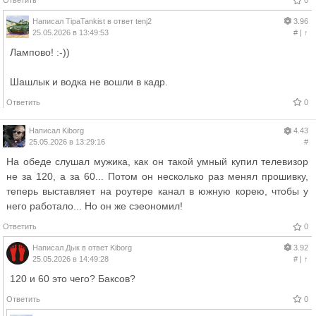
Ответить
0
Написал
TipaTankist
в ответ
tenj2
3.96
25.05.2026 в 13:49:53
#
|
↑
Лампово! :-))
Шашлык и водка не вошли в кадр.
Ответить
0
Написал
Kiborg
4.43
25.05.2026 в 13:29:16
#
На обеде слушал мужика, как он такой умный купил телевизор
не за 120, а за 60... Потом он несколько раз менял прошивку,
теперь выставляет на роутере канал в южную корею, чтобы у
него работало... Но он же сэеономил!
Ответить
0
Написал
Дык
в ответ
Kiborg
3.92
25.05.2026 в 14:49:28
#
|
↑
120 и 60 это чего? Баксов?
Ответить
0