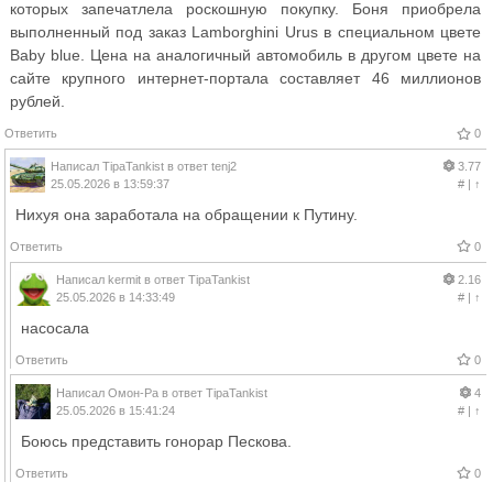
которых запечатлела роскошную покупку. Боня приобрела
выполненный под заказ Lamborghini Urus в специальном цвете
Baby blue. Цена на аналогичный автомобиль в другом цвете на
сайте крупного интернет-портала составляет 46 миллионов
рублей.
Ответить
0
Написал
TipaTankist
в ответ
tenj2
3.77
25.05.2026 в 13:59:37
#
|
↑
Нихуя она заработала на обращении к Путину.
Ответить
0
Написал
kermit
в ответ
TipaTankist
2.16
25.05.2026 в 14:33:49
#
|
↑
насосала
Ответить
0
Написал
Омон-Ра
в ответ
TipaTankist
4
25.05.2026 в 15:41:24
#
|
↑
Боюсь представить гонорар Пескова.
Ответить
0