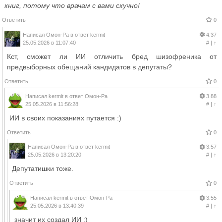
книг, потому что врачам с вами скучно!
Ответить
0
Написал
Омон-Ра
в ответ
kermit
4.37
25.05.2026 в 11:07:40
#
|
↑
Кст, сможет ли ИИ отличить бред шизофреника от
предвыборных обещаний кандидатов в депутаты?
Ответить
0
Написал
kermit
в ответ
Омон-Ра
3.88
25.05.2026 в 11:56:28
#
|
↑
ИИ в своих показаниях путается :)
Ответить
0
Написал
Омон-Ра
в ответ
kermit
3.57
25.05.2026 в 13:20:20
#
|
↑
Депутатишки тоже.
Ответить
0
Написал
kermit
в ответ
Омон-Ра
3.55
25.05.2026 в 13:40:39
#
|
↑
значит их создал ИИ :)