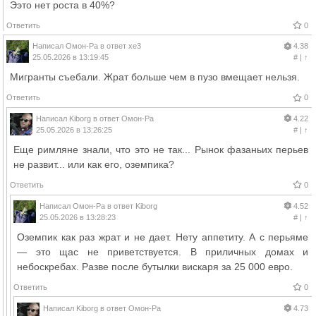
Ээто нет роста в 40%?
Ответить
0
Написал
Омон-Ра
в ответ
xe3
4.38
25.05.2026 в 13:19:45
#
|
↑
Мигранты съебали. Жрат больше чем в пузо вмещает нельзя.
Ответить
0
Написал
Kiborg
в ответ
Омон-Ра
4.22
25.05.2026 в 13:26:25
#
|
↑
Еще римляне знали, что это не так... Рынок фазаньих перьев
не развит... или как его, оземпика?
Ответить
0
Написал
Омон-Ра
в ответ
Kiborg
4.52
25.05.2026 в 13:28:23
#
|
↑
Оземпик как раз жрат и не дает. Нету аппетиту. А с перьяме
— это щас не приветствуется. В приличных домах и
небоскребах. Разве после бутылки вискаря за 25 000 евро.
Ответить
0
Написал
Kiborg
в ответ
Омон-Ра
4.73