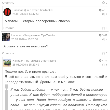
Ответить
0
Написал
Дык
в ответ
TipaTankist
4.15
25.05.2026 в 14:47:56
#
|
↑
А потом — старый проверенный способ
Ответить
0
Написал
Kiborg
в ответ
TipaTankist
3.67
25.05.2026 в 15:25:30
#
|
↑
А скакать уже не помогает?
Ответить
0
Написал
TipaTankist
в ответ
Kiborg
4.74
25.05.2026 в 15:29:49
#
|
↑
Похоже нет. Или низко прыгают.
Я всё копипастить не стал, там ещё у хохлов и сон плохой и
непродолжительный. Дроны наши мешают.
У нас будет работа — у них нет. У нас будут пенсии —
у них нет. У нас будет поддержка детей и пенсионеров
— у них нет. Наши дети пойдут в школы и детские
сады — их дети будут сидеть по подвалам. Потому что
они ничего не умеют. Вот так мы и выиграем эту