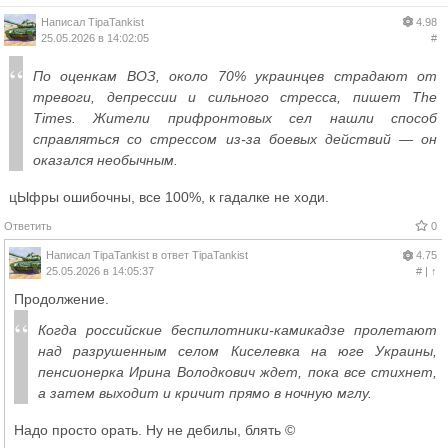
Написал
TipaTankist
4.98
25.05.2026 в 14:02:05
#
По оценкам ВОЗ, около 70% украинцев страдают от
тревоги, депрессии и сильного стресса, пишет The
Times. Жители прифронтовых сел нашли способ
справляться со стрессом из-за боевых действий — он
оказался необычным.
цЫфры ошибочны, все 100%, к гадалке не ходи.
Ответить
0
Написал
TipaTankist
в ответ
TipaTankist
4.75
25.05.2026 в 14:05:37
#
|
↑
Продолжение.
Когда российские беспилотники-камикадзе пролетают
над разрушенным селом Киселевка на юге Украины,
пенсионерка Ирина Володкович ждет, пока все стихнет,
а затем выходит и кричит прямо в ночную мглу.
Надо просто орать. Ну не дебилы, блять ©