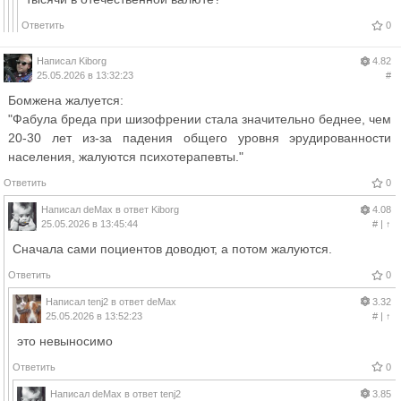
Ответить
0
Написал
Kiborg
4.82
25.05.2026 в 13:32:23
#
Бомжена жалуется:
"Фабула бреда при шизофрении стала значительно беднее, чем
20-30 лет из-за падения общего уровня эрудированности
населения, жалуются психотерапевты."
Ответить
0
Написал
deMax
в ответ
Kiborg
4.08
25.05.2026 в 13:45:44
#
|
↑
Сначала сами поциентов доводют, а потом жалуются.
Ответить
0
Написал
tenj2
в ответ
deMax
3.32
25.05.2026 в 13:52:23
#
|
↑
это невыносимо
Ответить
0
Написал
deMax
в ответ
tenj2
3.85