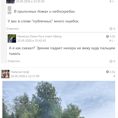
25.05.2026 в 13:31:00
#
|
↑
В приличных домах и небоскребах.
У вас в слове "публичных" много ошибок.
Ответить
0
Написал
Омон-Ра
в ответ
Kiborg
4.02
25.05.2026 в 15:42:43
#
|
↑
А я как сказал? Зрение падает нихера не вижу куда пальцем
тыкать
Ответить
0
Написал
tenj2
4.51
25.05.2026 в 13:17:09
#