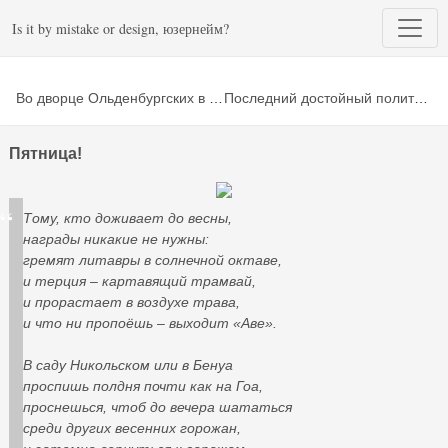
Is it by mistake or design, юзернейм?
Во дворце Ольденбургских в Рамони появились новые музейные экспонаты
Последний достойный политик утверждает
Пятница!
Тому, кто доживает до весны,
награды никакие не нужны:
гремят литавры в солнечной октаве,
и терция – картавящий трамвай,
и прорастает в воздухе трава,
и что ни пропоёшь – выходит «Аве».
В саду Никольском или в Бенуа
проспишь полдня почти как на Гоа,
проснешься, чтоб до вечера шататься
среди других весенних горожан,