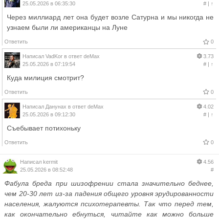
25.05.2026 в 06:35:30
#
|
↑
Через миллиард лет она будет возле Сатурна и мы никогда не
узнаем были ли американцы на Луне
Ответить
0
Написал
VadKor
в ответ
deMax
3.73
25.05.2026 в 07:19:54
#
|
↑
Куда милиция смотрит?
Ответить
0
Написал
Данунах
в ответ
deMax
4.02
25.05.2026 в 09:12:30
#
|
↑
Съебывает потихоньку
Ответить
0
Написал
kermit
4.56
25.05.2026 в 08:52:48
#
Фабула бреда при шизофрении стала значительно беднее,
чем 20-30 лет из-за падения общего уровня эрудированности
населения, жалуются психотерапевты. Так что перед тем,
как окончательно ебнуться, читайте как можно больше