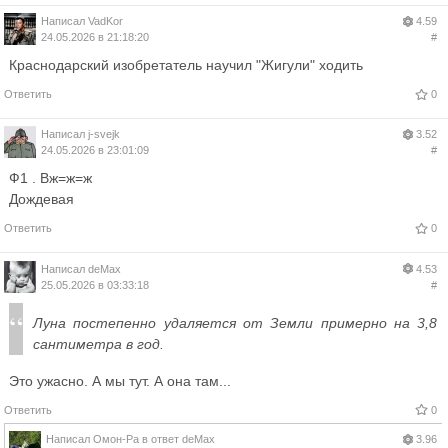
Написал
VadKor
4.59
24.05.2026 в 21:18:20
#
Краснодарский изобретатель научил "Жигули" ходить
Ответить
0
Написал
j-svejk
3.52
24.05.2026 в 23:01:09
#
Ф1 . Вж=ж=ж
Дождевая
Ответить
0
Написал
deMax
4.53
25.05.2026 в 03:33:18
#
Луна постепенно удаляется от Земли примерно на 3,8
сантиметра в год.
Это ужасно. А мы тут. А она там...
Ответить
0
Написал
Омон-Ра
в ответ
deMax
3.96