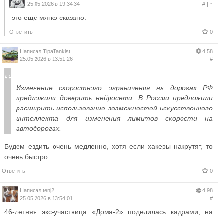
25.05.2026 в 19:34:34
#
|
↑
это ещё мягко сказано.
Ответить
0
Написал
TipaTankist
4.58
25.05.2026 в 13:51:26
#
Изменение скоростного ограничения на дорогах РФ
предложили доверить нейросети. В России предложили
расширить использование возможностей искусственного
интеллекта для изменения лимитов скорости на
автодорогах.
Будем ездить очень медленно, хотя если хакеры накрутят, то
очень быстро.
Ответить
0
Написал
tenj2
4.98
25.05.2026 в 13:54:01
#
46-летняя экс-участница «Дома-2» поделилась кадрами, на