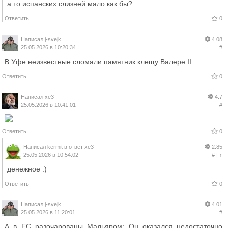
а то испанских слизней мало как бы?
Ответить
0
Написал
j-svejk
4.08
25.05.2026 в 10:20:34
#
В Уфе неизвестные сломали памятник клещу Валере II
Ответить
0
Написал
xe3
4.7
25.05.2026 в 10:41:01
#
Ответить
0
Написал
kermit
в ответ
xe3
2.85
25.05.2026 в 10:54:02
#
|
↑
денежное :)
Ответить
0
Написал
j-svejk
4.01
25.05.2026 в 11:20:01
#
А в ЕС разочарованы Мадьяром: Он оказался недостаточно