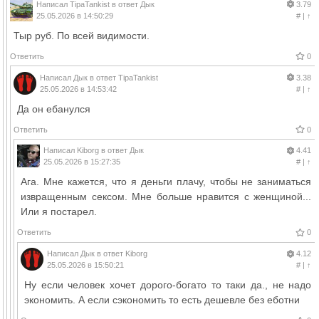
Написал
TipaTankist
в ответ
Дык
3.79
25.05.2026 в 14:50:29
#
|
↑
Тыр руб. По всей видимости.
Ответить
0
Написал
Дык
в ответ
TipaTankist
3.38
25.05.2026 в 14:53:42
#
|
↑
Да он ебанулся
Ответить
0
Написал
Kiborg
в ответ
Дык
4.41
25.05.2026 в 15:27:35
#
|
↑
Ага. Мне кажется, что я деньги плачу, чтобы не заниматься
извращенным сексом. Мне больше нравится с женщиной...
Или я постарел.
Ответить
0
Написал
Дык
в ответ
Kiborg
4.12
25.05.2026 в 15:50:21
#
|
↑
Ну если человек хочет дорого-богато то таки да., не надо
экономить. А если сэкономить то есть дешевле без еботни