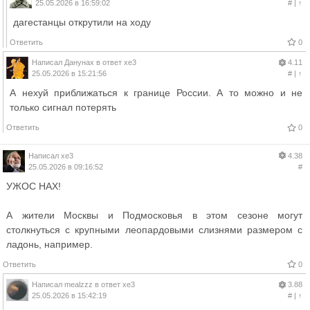
25.05.2026 в 16:59:02
#
|
↑
дагестанцы открутили на ходу
Ответить
0
Написал
Данунах
в ответ
xe3
4.11
25.05.2026 в 15:21:56
#
|
↑
А нехуй приближаться к границе России. А то можно и не
только сигнал потерять
Ответить
0
Написал
xe3
4.38
25.05.2026 в 09:16:52
#
УЖОС НАХ!
А жители Москвы и Подмосковья в этом сезоне могут
столкнуться с крупными леопардовыми слизнями размером с
ладонь, например.
Ответить
0
Написал
mealzzz
в ответ
xe3
3.88
25.05.2026 в 15:42:19
#
|
↑