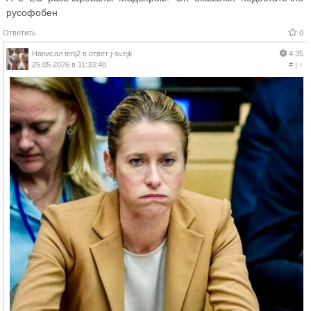
русофобен
Ответить
0
Написал
tenj2
в ответ
j-svejk
4.35
25.05.2026 в 11:33:40
#
|
↑