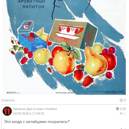
Ответить
0
Написал
Дык
в ответ
Ухилянт
3.93
24.05.2026 в 17:54:51
#
|
↑
Это когда с китайцами посрались?