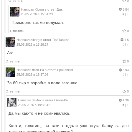
Ответить
0
Написал
Kiborg
в ответ
Дык
3.84
25.05.2026 в 15:51:23
#
|
↑
Примерно так же подумал.
Ответить
0
Написал
Kiborg
в ответ
TipaTankist
1.5
25.05.2026 в 15:26:17
#
|
↑
Ага.
Ответить
0
Написал
Омон-Ра
в ответ
TipaTankist
3.93
25.05.2026 в 15:37:08
#
|
↑
За 60 тыр я воробья в поле загоняю.
Ответить
0
Написал
deMax
в ответ
Омон-Ра
4.36
25.05.2026 в 19:33:47
#
|
↑
Да мы как-то и не сомневались.
Кстати, товагищ, ви таки пгодали уже дгуга банку за две
тысячи в отечественной валюте?