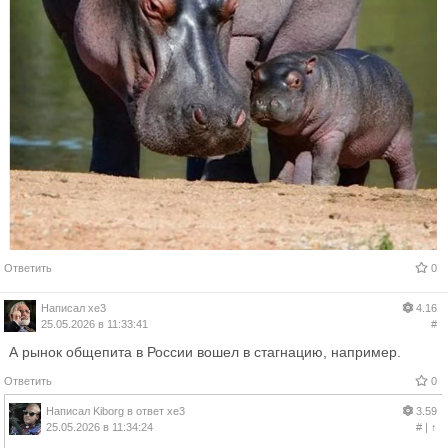
Ответить
0
Написал
xe3
4.16
25.05.2026 в 11:33:41
#
А рынок общепита в России вошел в стагнацию, например.
Ответить
0
Написал
Kiborg
в ответ
xe3
3.59
25.05.2026 в 11:34:24
#
|
↑