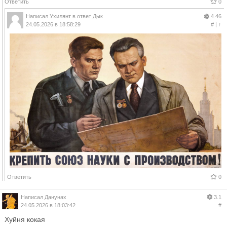
Ответить
0
Написал
Ухилянт
в ответ
Дык
4.46
24.05.2026 в 18:58:29
#
|
↑
Ответить
0
Написал
Данунах
3.1
24.05.2026 в 18:03:42
#
Хуйня кокая