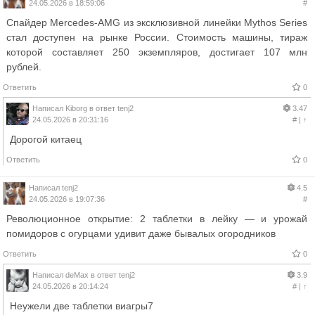
24.05.2026 в 18:59:06
#
Спайдер Mercedes-AMG из эксклюзивной линейки Mythos Series
стал доступен на рынке России. Стоимость машины, тираж
которой составляет 250 экземпляров, достигает 107 млн
рублей.
Ответить
0
Написал
Kiborg
в ответ
tenj2
3.47
24.05.2026 в 20:31:16
#
|
↑
Дорогой китаец
Ответить
0
Написал
tenj2
4.5
24.05.2026 в 19:07:36
#
Революционное открытие: 2 таблетки в лейку — и урожай
помидоров с огурцами удивит даже бывалых огородников
Ответить
0
Написал
deMax
в ответ
tenj2
3.9
24.05.2026 в 20:14:24
#
|
↑
Неужели две таблетки виагры7