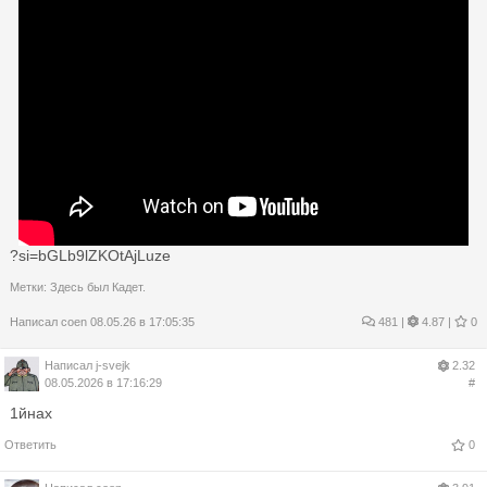
?si=bGLb9lZKOtAjLuze
Метки:
Здесь был Кадет.
Написал
coen
08.05.26 в 17:05:35
481
|
4.87 |
0
Написал
j-svejk
2.32
08.05.2026 в 17:16:29
#
1йнах
Ответить
0