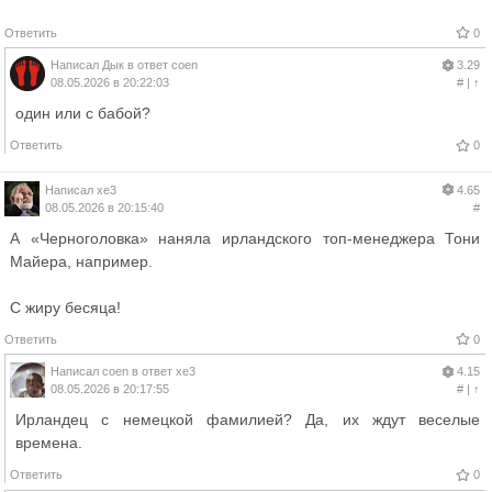
Ответить
0
Написал
Дык
в ответ
coen
3.29
08.05.2026 в 20:22:03
#
|
↑
один или с бабой?
Ответить
0
Написал
xe3
4.65
08.05.2026 в 20:15:40
#
А «Черноголовка» наняла ирландского топ-менеджера Тони
Майера, например.
С жиру бесяца!
Ответить
0
Написал
coen
в ответ
xe3
4.15
08.05.2026 в 20:17:55
#
|
↑
Ирландец с немецкой фамилией? Да, их ждут веселые
времена.
Ответить
0