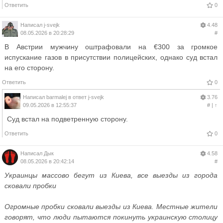
Ответить
0
Написал
j-svejk
4.48
08.05.2026 в 20:28:29
#
В Австрии мужчину оштрафовали на €300 за громкое
испускание газов в присутствии полицейских, однако суд встал
на его сторону.
Ответить
0
Написал
barmalej
в ответ
j-svejk
3.76
09.05.2026 в 12:55:37
#
|
↑
Суд встал на подветренную сторону.
Ответить
0
Написал
Дык
4.58
08.05.2026 в 20:42:14
#
Украинцы массово бегут из Киева, все выезды из города
сковали пробки
Огромные пробки сковали выезды из Киева. Местные жители
говорят, что люди пытаются покинуть украинскую столицу