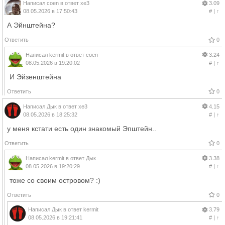
Написал
coen
в ответ
xe3
3.09
08.05.2026 в 17:50:43
#
|
↑
А Эйнштейна?
Ответить
0
Написал
kermit
в ответ
coen
3.24
08.05.2026 в 19:20:02
#
|
↑
И Эйзенштейна
Ответить
0
Написал
Дык
в ответ
xe3
4.15
08.05.2026 в 18:25:32
#
|
↑
у меня кстати есть один знакомый Эпштейн..
Ответить
0
Написал
kermit
в ответ
Дык
3.38
08.05.2026 в 19:20:29
#
|
↑
тоже со своим островом? :)
Ответить
0
Написал
Дык
в ответ
kermit
3.79
08.05.2026 в 19:21:41
#
|
↑