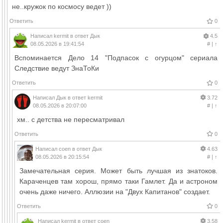
не..кружок по космосу ведет ))
Ответить
0
Написал
kermit
в ответ
Дык
4.5
08.05.2026 в 19:41:54
#
|
↑
Вспоминается Дело 14 "Подпасок с огурцом" сериала
Следствие ведут ЗнаТоКи
Ответить
0
Написал
Дык
в ответ
kermit
3.72
08.05.2026 в 20:07:00
#
|
↑
хм.. с детства не пересматривал
Ответить
0
Написал
coen
в ответ
Дык
4.63
08.05.2026 в 20:15:54
#
|
↑
Замечательная серия. Может быть лучшая из знатоков.
Караченцев там хорош, прямо таки Гамлет. Да и астроном
очень даже ничего. Аллюзии на "Двух Капитанов" создает.
Ответить
0
Написал
kermit
в ответ
coen
3.58