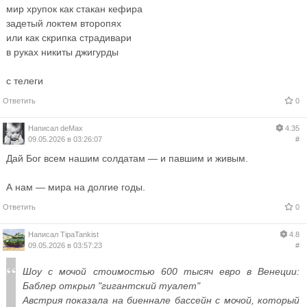
мир хрупок как стакан кефира
задетый локтем второпях
или как скрипка страдивари
в руках никиты джигурды
с телеги
Ответить
0
Написал
deMax
4.35
09.05.2026 в 03:26:07
#
Дай Бог всем нашим солдатам — и павшим и живым.
А нам — мира на долгие годы.
Ответить
0
Написал
TipaTankist
4.8
09.05.2026 в 03:57:23
#
Шоу с мочой стоимостью 600 тысяч евро в Венеции:
Баблер открыл "гигантский туалет"
Австрия показала на биеннале бассейн с мочой, который