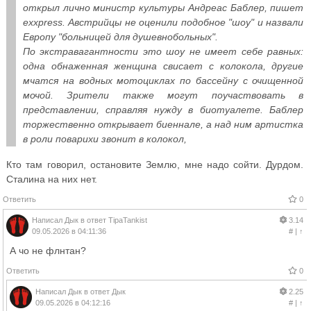
открыл лично министр культуры Андреас Баблер, пишет
exxpress. Австрийцы не оценили подобное "шоу" и назвали
Европу "больницей для душевнобольных".
По экстравагантности это шоу не имеет себе равных:
одна обнаженная женщина свисает с колокола, другие
мчатся на водных мотоциклах по бассейну с очищенной
мочой. Зрители также могут поучаствовать в
представлении, справляя нужду в биотуалете. Баблер
торжественно открывает биеннале, а над ним артистка
в роли поварихи звонит в колокол,
Кто там говорил, остановите Землю, мне надо сойти. Дурдом.
Сталина на них нет.
Ответить
0
Написал
Дык
в ответ
TipaTankist
3.14
09.05.2026 в 04:11:36
#
|
↑
А чо не флнтан?
Ответить
0
Написал
Дык
в ответ
Дык
2.25
09.05.2026 в 04:12:16
#
|
↑