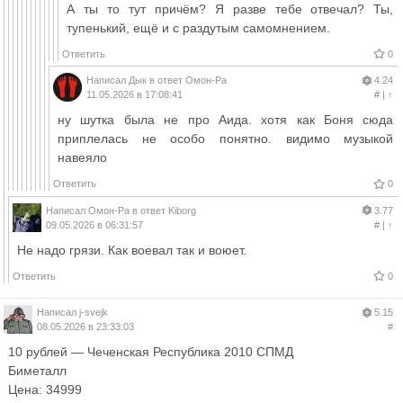
А ты то тут причём? Я разве тебе отвечал? Ты,
тупенький, ещё и с раздутым самомнением.
Ответить
0
Написал
Дык
в ответ
Омон-Ра
4.24
11.05.2026 в 17:08:41
#
|
↑
ну шутка была не про Аида. хотя как Боня сюда
приплелась не особо понятно. видимо музыкой
навеяло
Ответить
0
Написал
Омон-Ра
в ответ
Kiborg
3.77
09.05.2026 в 06:31:57
#
|
↑
Не надо грязи. Как воевал так и воюет.
Ответить
0
Написал
j-svejk
5.15
08.05.2026 в 23:33:03
#
10 рублей — Чеченская Республика 2010 СПМД
Биметалл
Цена: 34999