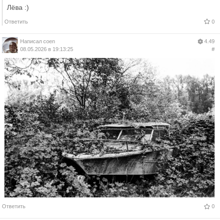
Лёва :)
Ответить
0
Написал
coen
4.49
08.05.2026 в 19:13:25
#
Ответить
0