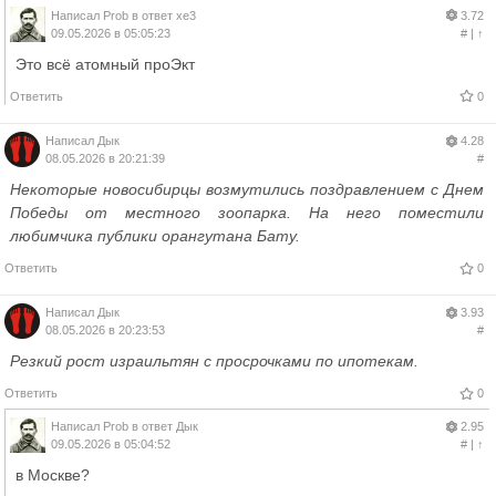
Написал
Prob
в ответ
xe3
3.72
09.05.2026 в 05:05:23
#
|
↑
Это всё атомный проЭкт
Ответить
0
Написал
Дык
4.28
08.05.2026 в 20:21:39
#
Некоторые новосибирцы возмутились поздравлением с Днем
Победы от местного зоопарка. На него поместили
любимчика публики орангутана Бату.
Ответить
0
Написал
Дык
3.93
08.05.2026 в 20:23:53
#
Резкий рост израильтян с просрочками по ипотекам.
Ответить
0
Написал
Prob
в ответ
Дык
2.95
09.05.2026 в 05:04:52
#
|
↑
в Москве?