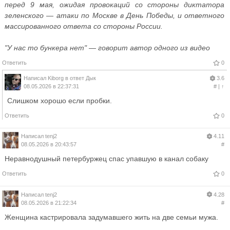
перед 9 мая, ожидая провокаций со стороны диктатора
зеленского — атаки по Москве в День Победы, и ответного
массированного ответа со стороны России.
"У нас то бункера нет" — говорит автор одного из видео
Ответить
0
Написал
Kiborg
в ответ
Дык
3.6
08.05.2026 в 22:37:31
#
|
↑
Слишком хорошо если пробки.
Ответить
0
Написал
tenj2
4.11
08.05.2026 в 20:43:57
#
Неравнодушный петербуржец спас упавшую в канал собаку
Ответить
0
Написал
tenj2
4.28
08.05.2026 в 21:22:34
#
Женщина кастрировала задумавшего жить на две семьи мужа.