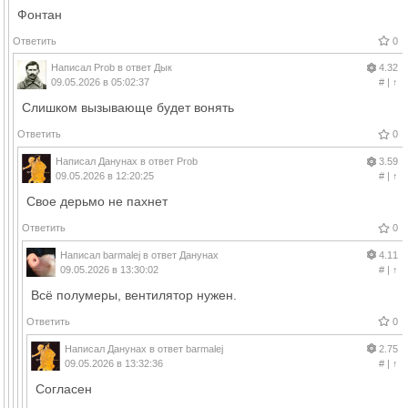
Фонтан
Ответить
0
Написал
Prob
в ответ
Дык
4.32
09.05.2026 в 05:02:37
#
|
↑
Слишком вызывающе будет вонять
Ответить
0
Написал
Данунах
в ответ
Prob
3.59
09.05.2026 в 12:20:25
#
|
↑
Свое дерьмо не пахнет
Ответить
0
Написал
barmalej
в ответ
Данунах
4.11
09.05.2026 в 13:30:02
#
|
↑
Всё полумеры, вентилятор нужен.
Ответить
0
Написал
Данунах
в ответ
barmalej
2.75
09.05.2026 в 13:32:36
#
|
↑
Согласен