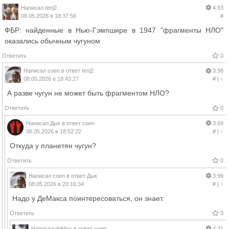
Написал
tenj2
4.93
08.05.2026 в 18:37:56
#
ФБР: найденные в Нью-Гэмпшире в 1947 "фрагменты НЛО"
оказались обычным чугуном
Ответить
0
Написал
coen
в ответ
tenj2
3.98
08.05.2026 в 18:43:27
#
|
↑
А разве чугун не может быть фрагментом НЛО?
Ответить
0
Написал
Дык
в ответ
coen
3.69
08.05.2026 в 18:52:22
#
|
↑
Откуда у планетян чугун?
Ответить
0
Написал
coen
в ответ
Дык
3.99
08.05.2026 в 20:16:34
#
|
↑
Надо у ДеМакса поинтересоваться, он знает.
Ответить
0
Написал
deMax
в ответ
coen
4.21