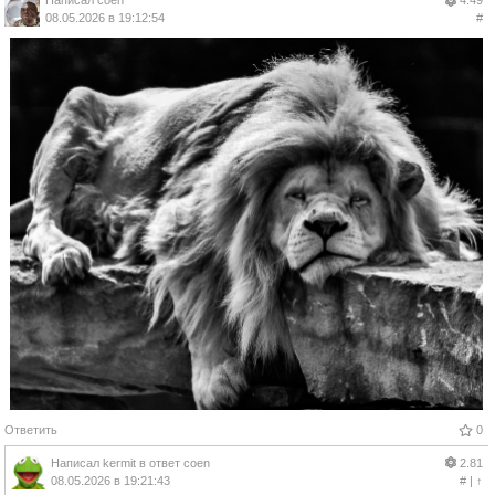
Написал
coen
4.49
08.05.2026 в 19:12:54
#
Ответить
0
Написал
kermit
в ответ
coen
2.81
08.05.2026 в 19:21:43
#
|
↑