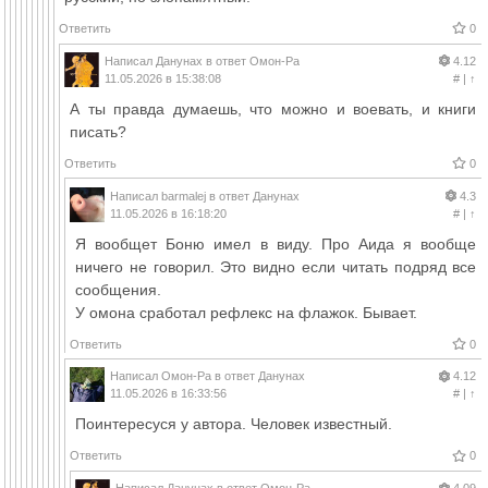
Ответить
0
Написал
Данунах
в ответ
Омон-Ра
4.12
11.05.2026 в 15:38:08
#
|
↑
А ты правда думаешь, что можно и воевать, и книги
писать?
Ответить
0
Написал
barmalej
в ответ
Данунах
4.3
11.05.2026 в 16:18:20
#
|
↑
Я вообщет Боню имел в виду. Про Аида я вообще
ничего не говорил. Это видно если читать подряд все
сообщения.
У омона сработал рефлекс на флажок. Бывает.
Ответить
0
Написал
Омон-Ра
в ответ
Данунах
4.12
11.05.2026 в 16:33:56
#
|
↑
Поинтересуся у автора. Человек известный.
Ответить
0