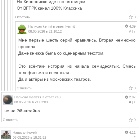
На Кинопоиске идет по пятницам.
От ВГТРК канал 100% Классика
Ответить
0
Написал
kermit
в ответ
kermit
4.39
08.05.2026 в 21:10:12
#
|
↑
Мне первые шесть серий нравились. Вторая немножко
просела.
Даже книжка была со сценарным текстом.
Это всё-таки история из начала семидесятых. Смесь
телефильма и спектакля.
Да и актёры из московских театров.
Ответить
0
Написал
mealzzz
в ответ
xe3
2.97
08.05.2026 в 21:03:03
#
|
↑
но не Эйнштейна
Ответить
0
Написал
j-svejk
4.11
08.05.2026 в 18:31:52
#