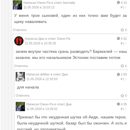
Написал
Омон-Ра
в ответ
barmalej
4.15
11.05.2026 в 10:03:12
#
|
↑
У меня трое сыновей, один из них точно вам будет за
щеку наваливать
Ответить
0
Написал
Дык
в ответ
Омон-Ра
4.52
11.05.2026 в 10:36:35
#
|
↑
зачем внутри частека срачь разводить? Бармалей — наш
казачок. мы его начальником Эстонии поставим потом
Ответить
0
Написал
deMax
в ответ
Дык
2.65
11.05.2026 в 12:16:53
#
|
↑
для начала
Ответить
0
Написал
Омон-Ра
в ответ
Дык
4.35
11.05.2026 в 13:28:02
#
|
↑
Признал бы что неудачная шутка об Аиде, нашем герое,
была неудачной шуткой, базар был бы окончен. А хоть и
русский, но злопамятный.