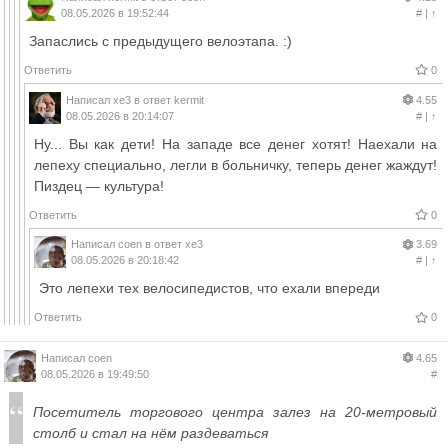
08.05.2026 в 19:52:44
#
|
↑
Запаслись с предыдущего велоэтапа. :)
Ответить
0
Написал
xe3
в ответ
kermit
4.55
08.05.2026 в 20:14:07
#
|
↑
Ну... Вы как дети! На западе все денег хотят! Наехали на
лепеху специально, легли в больничку, теперь денег жаждут!
Пиздец — культура!
Ответить
0
Написал
coen
в ответ
xe3
3.69
08.05.2026 в 20:18:42
#
|
↑
Это лепехи тех велосипедистов, что ехали впереди
Ответить
0
Написал
coen
4.65
08.05.2026 в 19:49:50
#
Посетитель торгового центра залез на 20-метровый
столб и стал на нём раздеваться