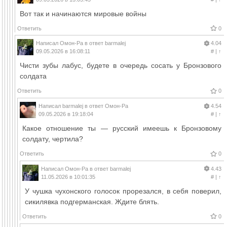
Вот так и начинаются мировые войны
Ответить
0
Написал
Омон-Ра
в ответ
barmalej
4.04
09.05.2026 в 16:08:11
#
|
↑
Чисти зубы лабус, будете в очередь сосать у Бронзового
солдата
Ответить
0
Написал
barmalej
в ответ
Омон-Ра
4.54
09.05.2026 в 19:18:04
#
|
↑
Какое отношение ты — русский имеешь к Бронзовому
солдату, чертила?
Ответить
0
Написал
Омон-Ра
в ответ
barmalej
4.43
11.05.2026 в 10:01:35
#
|
↑
У чушка чухонского голосок прорезался, в себя поверил,
сикилявка подгерманская. Ждите блять.
Ответить
0