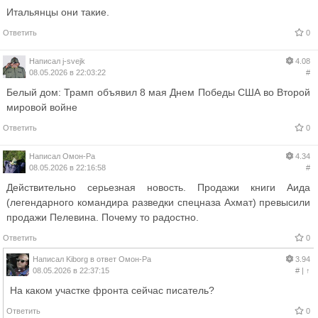
Итальянцы они такие.
Ответить
0
Написал
j-svejk
4.08
08.05.2026 в 22:03:22
#
Белый дом: Трамп объявил 8 мая Днем Победы США во Второй
мировой войне
Ответить
0
Написал
Омон-Ра
4.34
08.05.2026 в 22:16:58
#
Действительно серьезная новость. Продажи книги Аида
(легендарного командира разведки спецназа Ахмат) превысили
продажи Пелевина. Почему то радостно.
Ответить
0
Написал
Kiborg
в ответ
Омон-Ра
3.94
08.05.2026 в 22:37:15
#
|
↑
На каком участке фронта сейчас писатель?
Ответить
0