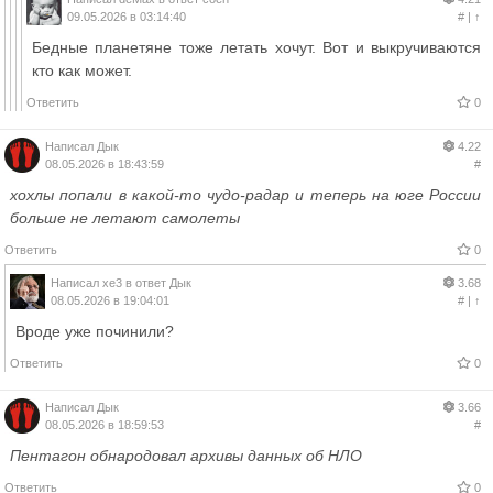
09.05.2026 в 03:14:40
#
|
↑
Бедные планетяне тоже летать хочут. Вот и выкручиваются
кто как может.
Ответить
0
Написал
Дык
4.22
08.05.2026 в 18:43:59
#
хохлы попали в какой-то чудо-радар и теперь на юге России
больше не летают самолеты
Ответить
0
Написал
xe3
в ответ
Дык
3.68
08.05.2026 в 19:04:01
#
|
↑
Вроде уже починили?
Ответить
0
Написал
Дык
3.66
08.05.2026 в 18:59:53
#
Пентагон обнародовал архивы данных об НЛО
Ответить
0