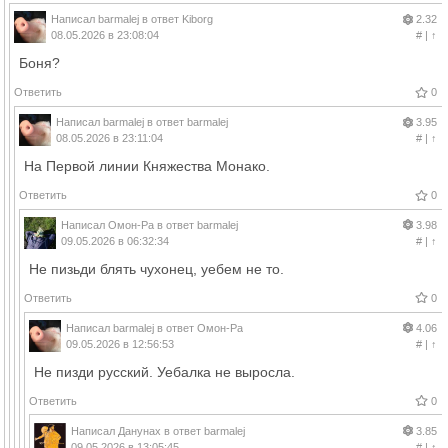
Написал
barmalej
в ответ
Kiborg
2.32
08.05.2026 в 23:08:04
#
|
↑
Боня?
Ответить
0
Написал
barmalej
в ответ
barmalej
3.95
08.05.2026 в 23:11:04
#
|
↑
На Первой линии Княжества Монако.
Ответить
0
Написал
Омон-Ра
в ответ
barmalej
3.98
09.05.2026 в 06:32:34
#
|
↑
Не пизьди блять чухонец, уебем не то.
Ответить
0
Написал
barmalej
в ответ
Омон-Ра
4.06
09.05.2026 в 12:56:53
#
|
↑
Не пизди русский. Уебалка не выросла.
Ответить
0
Написал
Данунах
в ответ
barmalej
3.85
09.05.2026 в 13:05:45
#
|
↑