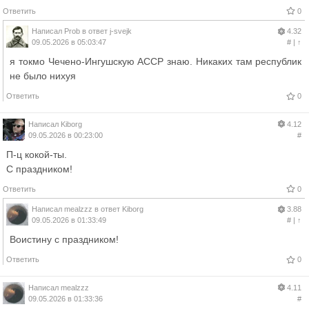
Ответить
0
Написал
Prob
в ответ
j-svejk
4.32
09.05.2026 в 05:03:47
#
|
↑
я токмо Чечено-Ингушскую АССР знаю. Никаких там республик
не было нихуя
Ответить
0
Написал
Kiborg
4.12
09.05.2026 в 00:23:00
#
П-ц кокой-ты.
С праздником!
Ответить
0
Написал
mealzzz
в ответ
Kiborg
3.88
09.05.2026 в 01:33:49
#
|
↑
Воистину с праздником!
Ответить
0
Написал
mealzzz
4.11
09.05.2026 в 01:33:36
#