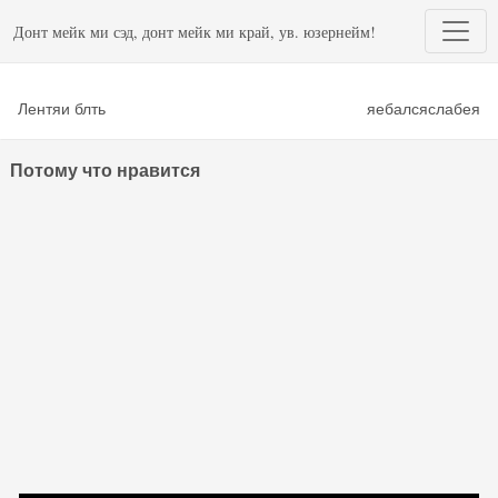
Донт мейк ми сэд, донт мейк ми край, ув. юзернейм!
Лентяи блть
яебалсяслабея
Потому что нравится