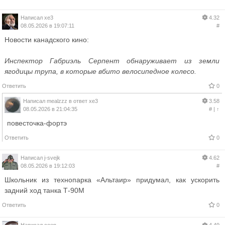
Написал
xe3
4.32
08.05.2026 в 19:07:11
#
Новости канадского кино:
Инспектор Габриэль Серпент обнаруживает из земли
ягодицы трупа, в которые вбито велосипедное колесо.
Ответить
0
Написал
mealzzz
в ответ
xe3
3.58
08.05.2026 в 21:04:35
#
|
↑
повесточка-фортэ
Ответить
0
Написал
j-svejk
4.62
08.05.2026 в 19:12:03
#
Школьник из технопарка «Альтаир» придумал, как ускорить
задний ход танка Т-90М
Ответить
0