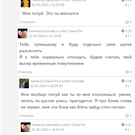
Написал
Данунах
в ответ
Омон-Ра
4.09
11.05.2026 в 22:54:00
#
|
↑
Мне похуй. Это ты вписался
Ответить
0
Написал
barmalej
в ответ
Омон-Ра
4.35
11.05.2026 в 16:13:09
#
|
↑
Тебе тупенькому я буду отдельно свои шутки
разъяснять.
Я к тебе нормально отношусь, будем считать твой
высер временным помутнением.
Ответить
0
Написал
Омон-Ра
в ответ
barmalej
4.46
11.05.2026 в 16:35:56
#
|
↑
Мне вообще похуй как ты ко мне относишься, умник,
читать по русски учись, пригодится. Я про Боню слова
не сказал, мне эти бони как блять зайцу стоп-сигнал.
Ответить
0
Написал
barmalej
в ответ
Омон-Ра
4.31
11.05.2026 в 16:44:29
#
|
↑