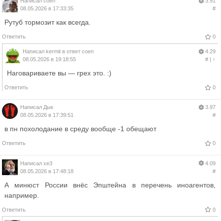
Написал
coen
3.91
08.05.2026 в 17:33:35
#
Рутуб тормозит как всегда.
Ответить
0
Написал
kermit
в ответ
coen
4.29
08.05.2026 в 19:18:55
#
|
↑
Наговариваете вы — грех это. :)
Ответить
0
Написал
Дык
3.97
08.05.2026 в 17:39:51
#
в пн похолодание в среду вообще -1 обещают
Ответить
0
Написал
xe3
4.09
08.05.2026 в 17:48:18
#
А минюст России внёс Эпштейна в перечень иноагентов,
например.
Ответить
0