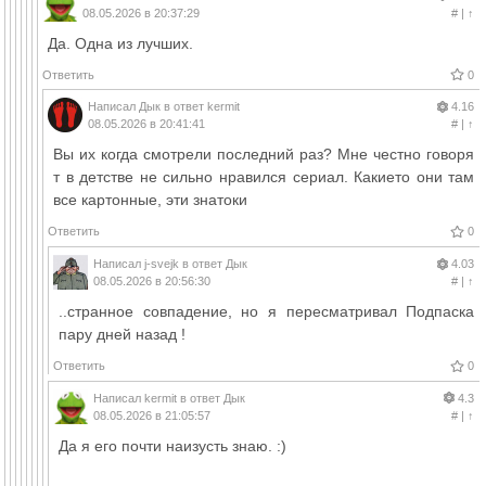
08.05.2026 в 20:37:29
#
|
↑
Да. Одна из лучших.
Ответить
0
Написал
Дык
в ответ
kermit
4.16
08.05.2026 в 20:41:41
#
|
↑
Вы их когда смотрели последний раз? Мне честно говоря
т в детстве не сильно нравился сериал. Какието они там
все картонные, эти знатоки
Ответить
0
Написал
j-svejk
в ответ
Дык
4.03
08.05.2026 в 20:56:30
#
|
↑
..странное совпадение, но я пересматривал Подпаска
пару дней назад !
Ответить
0
Написал
kermit
в ответ
Дык
4.3
08.05.2026 в 21:05:57
#
|
↑
Да я его почти наизусть знаю. :)