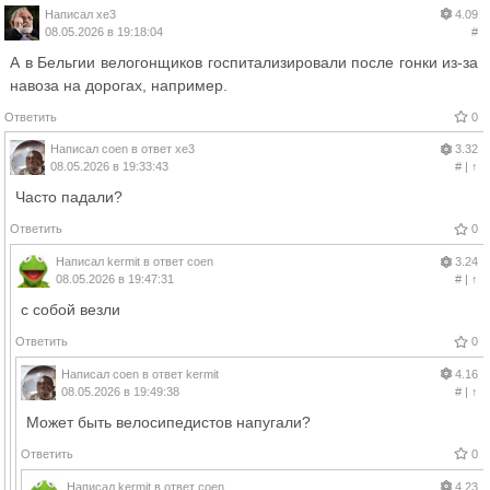
Написал
xe3
4.09
08.05.2026 в 19:18:04
#
А в Бельгии велогонщиков госпитализировали после гонки из-за
навоза на дорогах, например.
Ответить
0
Написал
coen
в ответ
xe3
3.32
08.05.2026 в 19:33:43
#
|
↑
Часто падали?
Ответить
0
Написал
kermit
в ответ
coen
3.24
08.05.2026 в 19:47:31
#
|
↑
с собой везли
Ответить
0
Написал
coen
в ответ
kermit
4.16
08.05.2026 в 19:49:38
#
|
↑
Может быть велосипедистов напугали?
Ответить
0
Написал
kermit
в ответ
coen
4.23