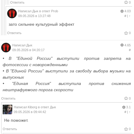
Ответить
0
Написал
Дык
в ответ
Prob
4.03
09.05.2026 в 13:27:48
#
|
↑
зато сильнее культурный эффект
Ответить
0
Написал
Дык
4.65
09.05.2026 в 04:20:17
#
• В "Единой России" выступили против запрета на
фотосессии с новорожденными
• В "Единой России" выступили за свободу выбора музыки на
выпускных
• "Единая Россия" выступила против снижения
нештрафуемого порога скорости
Ответить
0
Написал
Kiborg
в ответ
Дык
3.1
09.05.2026 в 09:44:42
#
|
↑
Не поможет.
Ответить
0