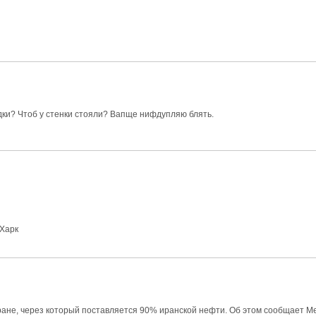
одки? Чтоб у стенки стояли? Вапще нифдупляю блять.
 Харк
ране, через который поставляется 90% иранской нефти. Об этом сообщает Me