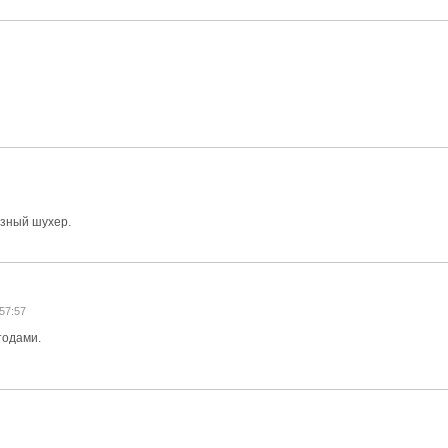
1
озный шухер.
:57:57
тодами.