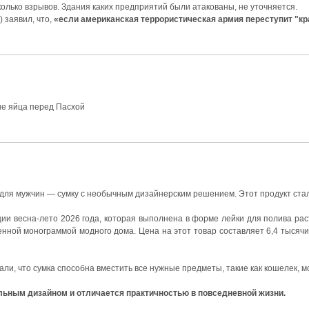
олько взрывов. Здания каких предприятий были атакованы, не уточняется.
 заявил, что,
«если американская террористическая армия переступит "кр
ые яйца перед Пасхой
у для мужчин — сумку с необычным дизайнерским решением. Этот продукт ст
ции весна-лето 2026 года, которая выполнена в форме лейки для полива рас
нной монограммой модного дома. Цена на этот товар составляет 6,4 тысячи
зали, что сумка способна вместить все нужные предметы, такие как кошелек, 
льным дизайном и отличается практичностью в повседневной жизни.