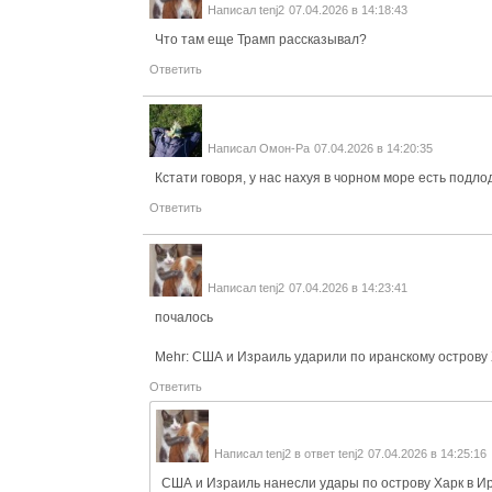
Написал
tenj2
07.04.2026 в 14:18:43
Что там еще Трамп рассказывал?
Ответить
Написал
Омон-Ра
07.04.2026 в 14:20:35
Кстати говоря, у нас нахуя в чорном море есть подл
Ответить
Написал
tenj2
07.04.2026 в 14:23:41
почалось
Mehr: США и Израиль ударили по иранскому острову
Ответить
Написал
tenj2
в ответ
tenj2
07.04.2026 в 14:25:16
США и Израиль нанесли удары по острову Харк в И