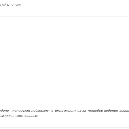
лей к пенсии
деле планируют подвергнуть импичменту из-за методов ведения войн
 американских военных