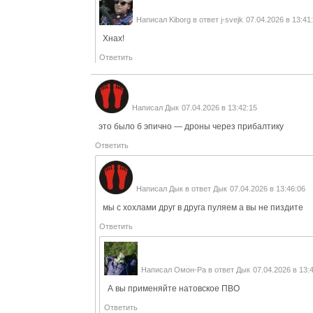
Написал
Kiborg
в ответ
j-svejk
07.04.2026 в 13:41
Хнах!
Ответить
Написал
Дык
07.04.2026 в 13:42:15
это было б эпично — дроны через прибалтику
Ответить
Написал
Дык
в ответ
Дык
07.04.2026 в 13:46:06
мы с хохлами друг в друга пуляем а вы не пиздите
Ответить
Написал
Омон-Ра
в ответ
Дык
07.04.2026 в 13:
А вы применяйте натовское ПВО
Ответить