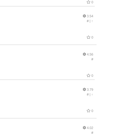
0
3.54
#
|
↑
0
4.56
#
0
3.79
#
|
↑
0
4.02
#