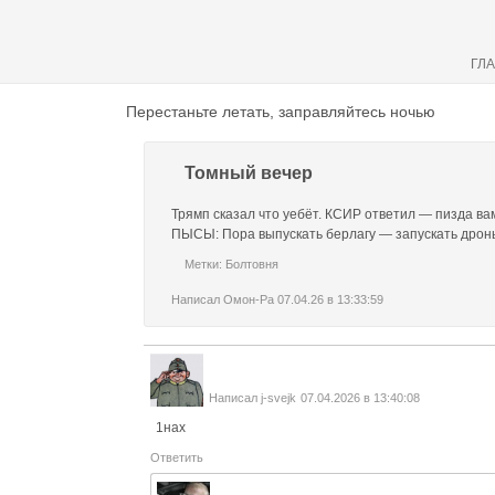
ГЛ
Перестаньте летать, заправляйтесь ночью
Томный вечер
Трямп сказал что уебёт. КСИР ответил — пизда ва
ПЫСЫ: Пора выпускать берлагу — запускать дроны 
Метки:
Болтовня
Написал
Омон-Ра
07.04.26 в 13:33:59
Написал
j-svejk
07.04.2026 в 13:40:08
1нах
Ответить