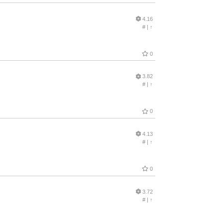
4.16
#
|
↑
0
3.82
#
|
↑
0
4.13
#
|
↑
0
3.72
#
|
↑