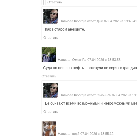
Ответить
Написал
Kiborg
в ответ
Дык
07.04.2026 в 13:48:4
Как в старом анекдоте.
Ответить
Написал
Омон-Ра
07.04.2026 в 13:53:53
Судя по цене на нефть — спекули не верят в гранди
Ответить
Написал
Kiborg
в ответ
Омон-Ра
07.04.2026 в 13
Ее сбивают всеми возможными и невозможными ме
Ответить
Написал
tenj2
07.04.2026 в 13:55:12