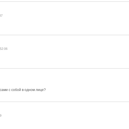
37
:52:06
сами с собой в одном лице?
59