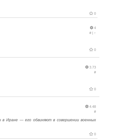
0
4
#
|
↑
0
3.73
#
0
4.48
#
ы в Иране — его обвиняют в совершении военных
0