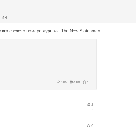
ЦИЯ
жка свежего номера журнала The New Statesman.
385
|
4.69 |
1
2
#
0