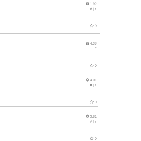
1.92
#
|
↑
0
4.38
#
0
4.01
#
|
↑
0
3.81
#
|
↑
0