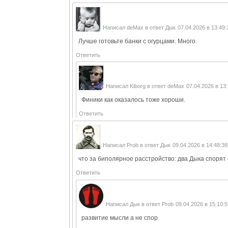
Написал
deMax
в ответ
Дык
07.04.2026 в 13:49:
Лучше готовьте банки с огурцами. Много.
Ответить
Написал
Kiborg
в ответ
deMax
07.04.2026 в 13
Финики как оказалось тоже хороши.
Ответить
Написал
Prob
в ответ
Дык
09.04.2026 в 14:48:38
что за биполярное расстройство: два Дыка спорят 
Ответить
Написал
Дык
в ответ
Prob
09.04.2026 в 15:10:
развитие мысли а не спор