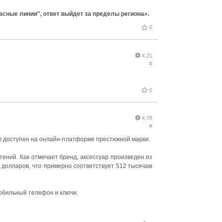
асные линии", ответ выйдет за пределы региона».
0
4.21
#
0
4.78
#
ал доступен на онлайн-платформе престижной марки.
тений. Как отмечает бренд, аксессуар произведен из
 долларов, что примерно соответствует 512 тысячам
мобильный телефон и ключи.