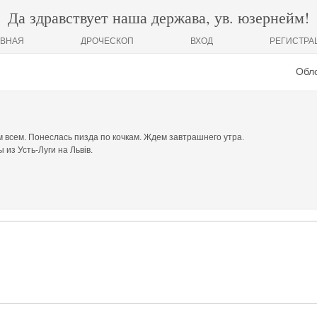
Да здравствует наша держава, ув. юзернейм!
АВНАЯ
ДРОЧЕСКОП
ВХОД
РЕГИСТРА
Обло
м всем. Понеслась пизда по кочкам. Ждем завтрашнего утра.
из Усть-Луги на Львiв.