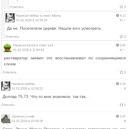
Ответить
0
Написал
deMax
в ответ
Kiborg
4.11
01.02.2026 в 10:34:29
#
|
↑
Да не. Посетители церкви. Нашли кого усмотреть.
Ответить
0
Написал
kermit
в ответ
xe3
3.87
01.02.2026 в 11:50:54
#
|
↑
реставратор заявил что восстанавливал по сохранившимся
слоям
Ответить
0
Написал
deMax
4.03
01.02.2026 в 10:36:22
#
Доллар 75,73. Что-то мне знакомое, так-так...
Ответить
0
Написал
j-svejk
4.87
01.02.2026 в 10:59:29
#
Связь Эриха Марии Ремарка с алкоголем затрагивает как его