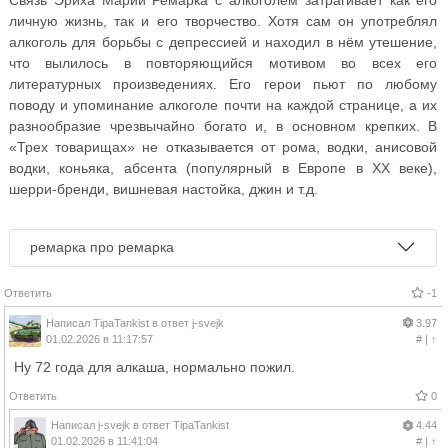
личную жизнь, так и его творчество. Хотя сам он употреблял
алкоголь для борьбы с депрессией и находил в нём утешение,
что вылилось в повторяющийся мотивом во всех его
литературных произведениях. Его герои пьют по любому
поводу и упоминание алкоголе почти на каждой странице, а их
разнообразие чрезвычайно богато и, в основном крепких. В
«Трех товарищах» не отказывается от рома, водки, анисовой
водки, коньяка, абсента (популярный в Европе в XX веке),
шерри-бренди, вишневая настойка, джин и т.д.
ремарка про ремарка
Ответить
-1
Написал
TipaTankist
в ответ
j-svejk
3.97
01.02.2026 в 11:17:57
#
|
↑
Ну 72 года для алкаша, нормально пожил.
Ответить
0
Написал
j-svejk
в ответ
TipaTankist
4.44
01.02.2026 в 11:41:04
#
|
↑