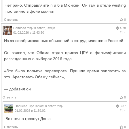
чёт рано. Отправляйте п и б в Мюнхен. Он там в отеле westing
постоянно в фойе маячит
Ответить
0
Написал
tenj2
в ответ
j-svejk
4.78
01.02.2026 в 11:43:50
#
|
↑
Из-за сфабрикованных обвинений в сотрудничестве с Россией
Он заявил, что Обама отдал приказ ЦРУ о фальсификации
разведданных о выборах 2016 года.
«Это была попытка переворота. Пришло время заплатить за
это. Арестовать Обаму сейчас»,
— добавил он
Ответить
0
Написал
TipaTankist
в ответ
tenj2
3.37
01.02.2026 в 11:59:02
#
|
↑
Вот точно грохнут Доню.
Ответить
0