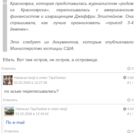
Красноярка, которая представилась журналистом «родом
из Красноярска», переписывалась с американским
финансистом и извращенцем Джеффри Эпштейном. Она
спрашивала, как лучше организовать «приезд 3-4
девочек».
Это следует из документов, которые опубликовало
Министерство юстиции США.
Ебать. Вот там остров, не остров, а островище.
Ответить
0
Написал
tenj2
в ответ
TipaTankist
3.66
01.02.2026 в 12:27:36
#
|
↑
по аське переписывались?
Ответить
0
Написал
TipaTankist
в ответ
tenj2
4.54
01.02.2026 в 12:34:42
#
|
↑
По e-mail
Ответить
0