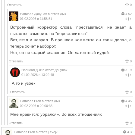
Ответить
0
Написал
Данунах
в ответ
Дык
4.52
01.02.2026 в 11:58:51
#
|
↑
Встроенный корректор слова "преставиться" не знает, а
пытается заменить на "переставиться".
Вот, взял и наврал. В прошлом комменте он так и делал, а
теперь хочет наоборот.
Нет, он не старый славянин. Он латентный иудей.
Ответить
0
Написал
Дык
в ответ
Данунах
3.19
01.02.2026 в 13:22:48
#
|
↑
А то и узбек
Ответить
0
Написал
Prob
в ответ
Дык
4.45
02.02.2026 в 20:00:36
#
|
↑
Мне нравится: убрался». Во всех отношениях
Ответить
0
Написал
Prob
в ответ
j-svejk
4.3