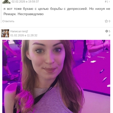
02.02.2026 в 19:59:37
#
|
↑
я вот тоже бухаю с целью борьбы с депрессией. Но нихуя не
Ремарк. Несправедливо
Ответить
0
Написал
tenj2
5
01.02.2026 в 11:28:32
#