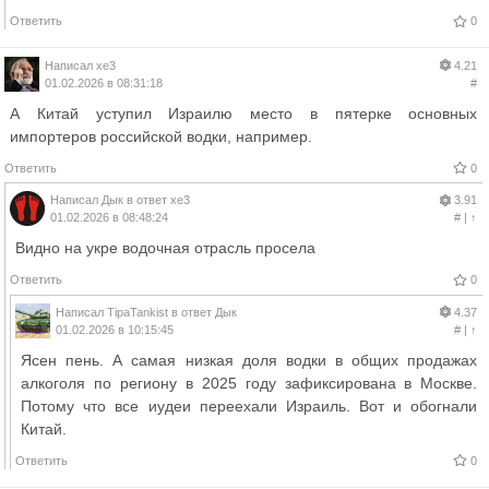
Ответить
0
Написал
xe3
4.21
01.02.2026 в 08:31:18
#
А Китай уступил Израилю место в пятерке основных
импортеров российской водки, например.
Ответить
0
Написал
Дык
в ответ
xe3
3.91
01.02.2026 в 08:48:24
#
|
↑
Видно на укре водочная отрасль просела
Ответить
0
Написал
TipaTankist
в ответ
Дык
4.37
01.02.2026 в 10:15:45
#
|
↑
Ясен пень. А самая низкая доля водки в общих продажах
алкоголя по региону в 2025 году зафиксирована в Москве.
Потому что все иудеи переехали Израиль. Вот и обогнали
Китай.
Ответить
0