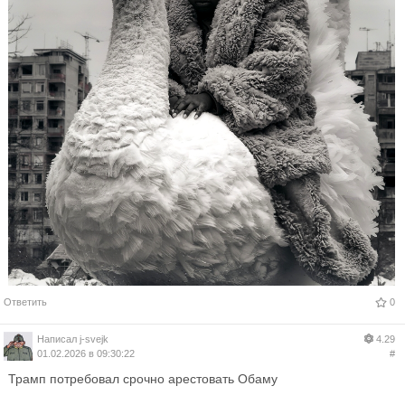
Ответить
0
Написал
j-svejk
4.29
01.02.2026 в 09:30:22
#
Трамп потребовал срочно арестовать Обаму