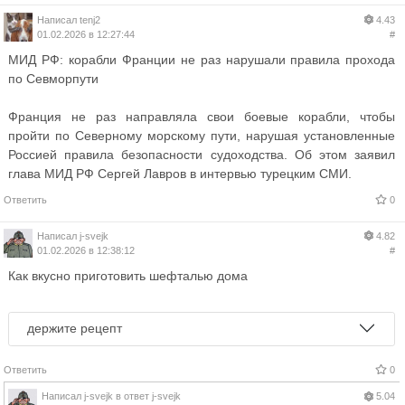
Написал
tenj2
4.43
01.02.2026 в 12:27:44
#
МИД РФ: корабли Франции не раз нарушали правила прохода
по Севморпути
Франция не раз направляла свои боевые корабли, чтобы
пройти по Северному морскому пути, нарушая установленные
Россией правила безопасности судоходства. Об этом заявил
глава МИД РФ Сергей Лавров в интервью турецким СМИ.
Ответить
0
Написал
j-svejk
4.82
01.02.2026 в 12:38:12
#
Как вкусно приготовить шефталью дома
держите рецепт
Ответить
0
Написал
j-svejk
в ответ
j-svejk
5.04