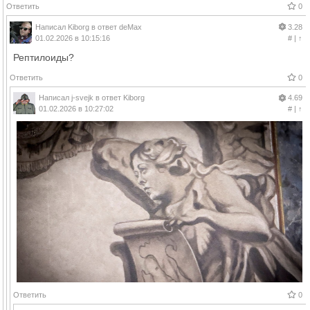
Ответить
0
Написал
Kiborg
в ответ
deMax
3.28
01.02.2026 в 10:15:16
#
|
↑
Рептилоиды?
Ответить
0
Написал
j-svejk
в ответ
Kiborg
4.69
01.02.2026 в 10:27:02
#
|
↑
Ответить
0