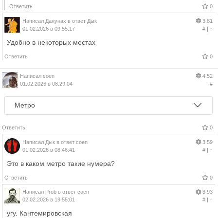
Ответить
0
Написал
Данунах
в ответ
Дык
3.81
01.02.2026 в 09:55:17
#
|
↑
Удобно в некоторых местах
Ответить
0
Написал
coen
4.52
01.02.2026 в 08:29:04
#
Метро
Ответить
0
Написал
Дык
в ответ
coen
3.59
01.02.2026 в 08:46:41
#
|
↑
Это в каком метро такие нумера?
Ответить
0
Написал
Prob
в ответ
coen
3.93
02.02.2026 в 19:55:01
#
|
↑
угу. Кантемировская