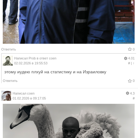
Ответить
0
Написал
Prob
в ответ
coen
4.01
02.02.2026 в 19:55:53
#
|
↑
этому иудею плхуй на статистику и на Израиловку
Ответить
0
Написал
coen
4.3
01.02.2026 в 09:17:05
#