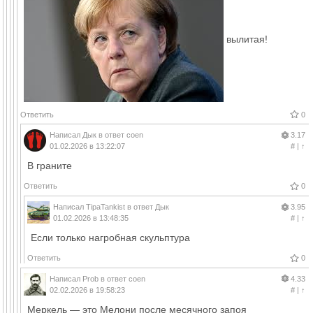
вылитая!
Ответить
0
Написал
Дык
в ответ
coen
3.17
01.02.2026 в 13:22:07
#
|
↑
В граните
Ответить
0
Написал
TipaTankist
в ответ
Дык
3.95
01.02.2026 в 13:48:35
#
|
↑
Если только нагробная скульптура
Ответить
0
Написал
Prob
в ответ
coen
4.33
02.02.2026 в 19:58:23
#
|
↑
Меркель — это Мелони после месячного запоя