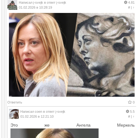
Написал
j-svejk
в ответ
j-svejk
4.81
01.02.2026 в 10:28:19
#
|
↑
Ответить
0
Написал
coen
в ответ
j-svejk
5.5
01.02.2026 в 12:21:10
#
|
↑
Это же Ангела Меркель