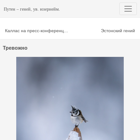
Путен – геней, ув. юзернейм.
Каллас на пресс-конференции заявила о своей «будущей мудрости» Глава евродипломатии Кая Каллас сообщила, что станет очень умной
Эстонский гений
Тревожно