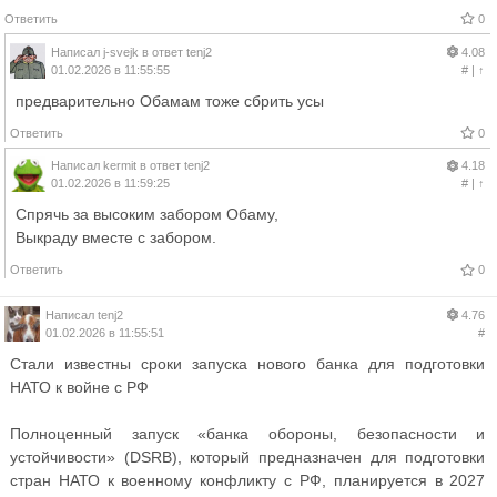
Ответить
0
Написал
j-svejk
в ответ
tenj2
4.08
01.02.2026 в 11:55:55
#
|
↑
предварительно Обамам тоже сбрить усы
Ответить
0
Написал
kermit
в ответ
tenj2
4.18
01.02.2026 в 11:59:25
#
|
↑
Спрячь за высоким забором Обаму,
Выкраду вместе с забором.
Ответить
0
Написал
tenj2
4.76
01.02.2026 в 11:55:51
#
Стали известны сроки запуска нового банка для подготовки
НАТО к войне с РФ
Полноценный запуск «банка обороны, безопасности и
устойчивости» (DSRB), который предназначен для подготовки
стран НАТО к военному конфликту с РФ, планируется в 2027