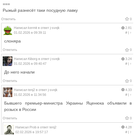
===
Рыжый разнесёт таки посудную лавку
Ответить
0
Написал
kermit
в ответ
j-svejk
2.81
01.02.2026 в 09:39:11
#
|
↑
слоняра
Ответить
0
Написал
Kiborg
в ответ
j-svejk
3.24
01.02.2026 в 09:40:47
#
|
↑
До него начали
Ответить
0
Написал
tenj2
в ответ
j-svejk
4.33
01.02.2026 в 11:34:56
#
|
↑
Бывшего премьер-министра Украины Яценюка объявили в
розыск в России
Ответить
0
Написал
Prob
в ответ
tenj2
4.28
02.02.2026 в 19:57:17
#
|
↑