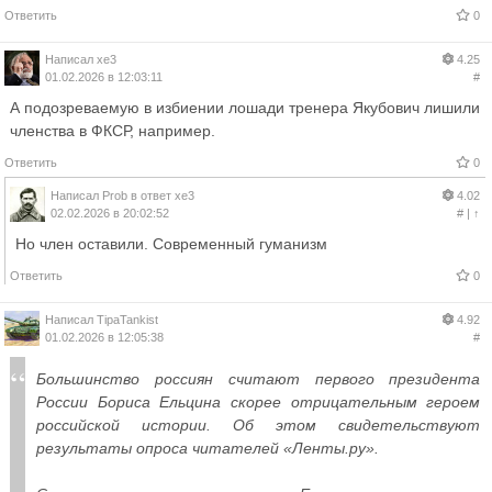
Ответить
0
Написал
xe3
4.25
01.02.2026 в 12:03:11
#
А подозреваемую в избиении лошади тренера Якубович лишили
членства в ФКСР, например.
Ответить
0
Написал
Prob
в ответ
xe3
4.02
02.02.2026 в 20:02:52
#
|
↑
Но член оставили. Современный гуманизм
Ответить
0
Написал
TipaTankist
4.92
01.02.2026 в 12:05:38
#
Большинство россиян считают первого президента
России Бориса Ельцина скорее отрицательным героем
российской истории. Об этом свидетельствуют
результаты опроса читателей «Ленты.ру».