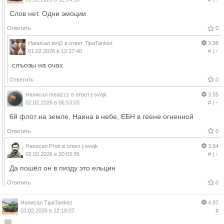
Слов нет. Одни эмоции.
Ответить
0
Написал
tenj2
в ответ
TipaTankist
3.38
01.02.2026 в 12:17:40
#
|
↑
слъозы на очах
Ответить
0
Написал
mealzzz
в ответ
j-svejk
3.55
02.02.2026 в 06:53:03
#
|
↑
6й флот на земле, Наина в небе, ЕБН в геене огненной
Ответить
0
Написал
Prob
в ответ
j-svejk
3.84
02.02.2026 в 20:03:35
#
|
↑
Да пошёл он в пизду это ельцин
Ответить
0
Написал
TipaTankist
4.87
01.02.2026 в 12:18:07
#