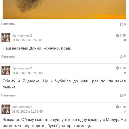
Ответить
0
Написал
tenj2
3.95
01.02.2026 в 11:46:01
#
Наш веселый Донни, конечно, прав.
Ответить
0
Написал
tenj2
4.19
01.02.2026 в 11:49:05
#
Обаму и Яценюка. Ну и Чубайса до кучи, раз пошла такая
пьянка.
Ответить
0
Написал
tenj2
4.18
01.02.2026 в 11:53:45
#
Выкрасть Обаму вместе с супругом и в одну камеру с Мадурами
им есть чо перетереть, бульбулятор в помощь...