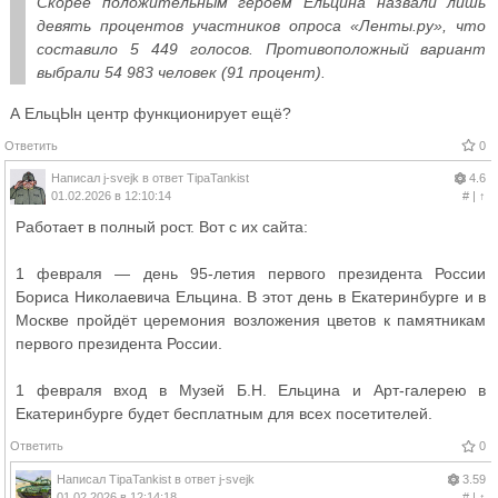
Скорее положительным героем Ельцина назвали лишь
девять процентов участников опроса «Ленты.ру», что
составило 5 449 голосов. Противоположный вариант
выбрали 54 983 человек (91 процент).
А ЕльцЫн центр функционирует ещё?
Ответить
0
Написал
j-svejk
в ответ
TipaTankist
4.6
01.02.2026 в 12:10:14
#
|
↑
Работает в полный рост. Вот с их сайта:
1 февраля — день 95-летия первого президента России
Бориса Николаевича Ельцина. В этот день в Екатеринбурге и в
Москве пройдёт церемония возложения цветов к памятникам
первого президента России.
1 февраля вход в Музей Б.Н. Ельцина и Арт-галерею в
Екатеринбурге будет бесплатным для всех посетителей.
Ответить
0
Написал
TipaTankist
в ответ
j-svejk
3.59
01.02.2026 в 12:14:18
#
|
↑