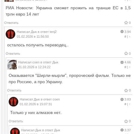
РИА Новости: Украина сможет прожить на транше ЕС в 1,5
трлн евро 14 лет
Ответить
0
Написал
Дык
в ответ
tenj2
3.94
01.02.2026 в 11:56:50
#
|
↑
осталось получить переводец..
Ответить
0
Написал
coen
в ответ
Дык
4.66
01.02.2026 в 12:24:22
#
|
↑
Оказывается "Ширли-мырли", пророческий фильм. Только не
про Россию, а про Украину.
Ответить
0
Написал
Дык
в ответ
coen
3.83
01.02.2026 в 15:07:31
#
|
↑
Только у них алмазов нет..
Ответить
0
Написал
Дык
в ответ
Дык
3.37