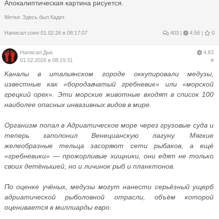
Апокалиптическая картина рисуется.
Метки:
Здесь был Кадет.
Написал
coen
01.02.26 в 08:17:07
403
|
4.56 |
0
Написал
Дык
4.83
01.02.2026 в 08:19:31
#
Каналы в итальянском городе оккупировали медузы,
известные как «бородавчатый гребневик» или «морской
грецкий орех». Эти морские животные входят в список 100
наиболее опасных инвазивных видов в мире.
Организм попал в Адриатическое море через грузовые суда и
теперь заполонил Венецианскую лагуну. Мягкие
желеобразные тельца засоряют сети рыбаков, а ещё
«гребневики» — прожорливые хищники, они едят не только
своих детёнышей, но и личинок рыб и планктонов.
По оценке учёных, медузы могут нанести серьёзный ущерб
адриатической рыболовной отрасли, объём которой
оценивается в миллиарды евро.