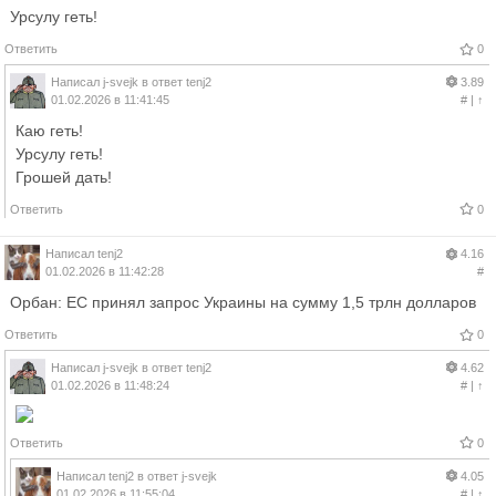
Урсулу геть!
Ответить
0
Написал
j-svejk
в ответ
tenj2
3.89
01.02.2026 в 11:41:45
#
|
↑
Каю геть!
Урсулу геть!
Грошей дать!
Ответить
0
Написал
tenj2
4.16
01.02.2026 в 11:42:28
#
Орбан: ЕС принял запрос Украины на сумму 1,5 трлн долларов
Ответить
0
Написал
j-svejk
в ответ
tenj2
4.62
01.02.2026 в 11:48:24
#
|
↑
Ответить
0
Написал
tenj2
в ответ
j-svejk
4.05
01.02.2026 в 11:55:04
#
|
↑