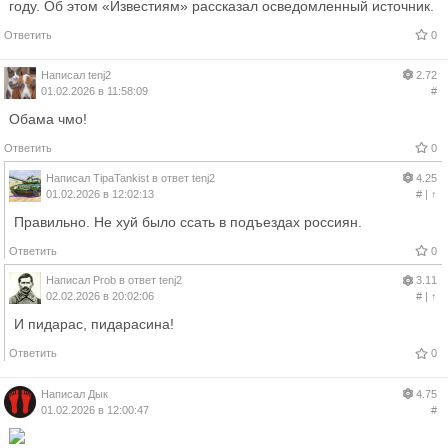
году. Об этом «Известиям» рассказал осведомленный источник.
Ответить
0
Написал
tenj2
2.72
01.02.2026 в 11:58:09
#
Обама чмо!
Ответить
0
Написал
TipaTankist
в ответ
tenj2
4.25
01.02.2026 в 12:02:13
#
|
↑
Правильно. Не хуй было ссать в подъездах россиян.
Ответить
0
Написал
Prob
в ответ
tenj2
3.11
02.02.2026 в 20:02:06
#
|
↑
И пидарас, пидарасина!
Ответить
0
Написал
Дык
4.75
01.02.2026 в 12:00:47
#