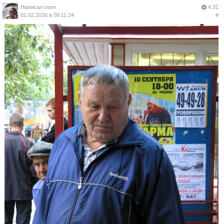
Написал
coen
4.31
01.02.2026 в 09:11:24
#