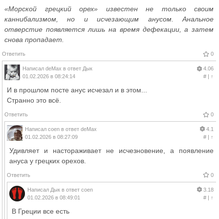
«Морской грецкий орех» известен не только своим
каннибализмом, но и исчезающим анусом. Анальное
отверстие появляется лишь на время дефекации, а затем
снова пропадает.
Ответить
0
Написал
deMax
в ответ
Дык
4.06
01.02.2026 в 08:24:14
#
|
↑
И в прошлом посте анус исчезал и в этом...
Странно это всё.
Ответить
0
Написал
coen
в ответ
deMax
4.1
01.02.2026 в 08:27:09
#
|
↑
Удивляет и настораживает не исчезновение, а появление
ануса у грецких орехов.
Ответить
0
Написал
Дык
в ответ
coen
3.18
01.02.2026 в 08:49:01
#
|
↑
В Греции все есть