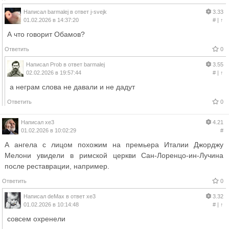
Написал
barmalej
в ответ
j-svejk
3.33
01.02.2026 в 14:37:20
#
|
↑
А что говорит Обамов?
Ответить
0
Написал
Prob
в ответ
barmalej
3.55
02.02.2026 в 19:57:44
#
|
↑
а неграм слова не давали и не дадут
Ответить
0
Написал
xe3
4.21
01.02.2026 в 10:02:29
#
А ангела с лицом похожим на премьера Италии Джорджу
Мелони увидели в римской церкви Сан-Лоренцо-ин-Лучина
после реставрации, например.
Ответить
0
Написал
deMax
в ответ
xe3
3.32
01.02.2026 в 10:14:48
#
|
↑
совсем охренели