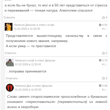
а если бы не бухал, то мог и в 50 лет представиться от стресса
и переживаний — тонкая натура. Алкоголем спасался
Ответить
0
Написал
Данунах
в ответ
j-svejk
4.54
01.02.2026 в 11:50:45
#
|
↑
Представляются вышестоящему начальству в связи с
получением нового звания, например.
А если умер — то преставился
Ответить
0
Написал
j-svejk
в ответ
Данунах
3.75
01.02.2026 в 11:53:41
#
|
↑
..поправка принимается
Ответить
0
Написал
Дык
в ответ
Данунах
4.68
01.02.2026 в 11:55:50
#
|
↑
Слово имеет старославянское происхождение и буквально
означает «переставиться» (переместиться) из земной
жизни в загробную.