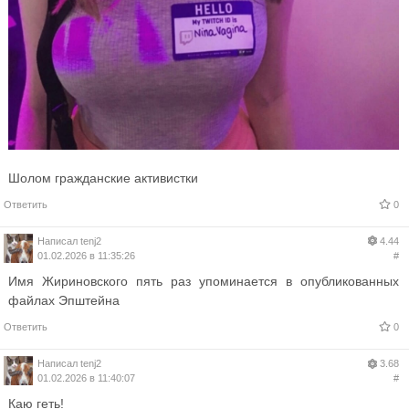
Шолом гражданские активистки
Ответить
0
Написал
tenj2
4.44
01.02.2026 в 11:35:26
#
Имя Жириновского пять раз упоминается в опубликованных
файлах Эпштейна
Ответить
0
Написал
tenj2
3.68
01.02.2026 в 11:40:07
#
Каю геть!