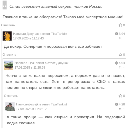
Стал известен главный секрет танков России
Главное в танке не обосраться! Таково моё экспертное мнение!
Ответить
0
Написал
Данунах
в ответ
TipaTankist
3.94
17.09.2025 в 11:12:43
#
|
↑
Да похер. Солярная и пороховая вонь все забивает
Ответить
0
Написал
TipaTankist
в ответ
Данунах
4.04
17.09.2025 в 11:28:39
#
|
↑
Нонче в танке пахнет керосином, а порохом давно не пахнет,
там нагнетатель есть. Хотя в репортажах с СВО в танках
постоянно открыты люки и не работает нагнетатель.
Ответить
0
Написал
j-svejk
в ответ
TipaTankist
4.28
17.09.2025 в 11:36:12
#
|
↑
в танке проще — люк открыл и проветрил. На подводной
лодке сложнее