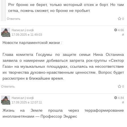
Рпг броню не берет, только моторный отсек и борт. Но там
сетка, пожечь сможет, но броню не пробьет.
Ответить
0
Написал
j-svejk
4.66
17.09.2025 в 11:49:03
#
Новости парламентской жизни :
Глава комитета Госдумы по защите семьи Нина Останина
заявила о намерении добиваться запрета рок-группы «Сектор
Газа» на музыкальных площадках, ссылаясь на несоответствие
их творчества духовно-нравственным ценностям. Вопрос будет
рассмотрен в ближайшее время.
Ответить
0
Написал
j-svejk
4.84
17.09.2025 в 12:07:11
#
Жизнь на Земле прошла через терраформирование
инопланетянами — Профессор Эндрес