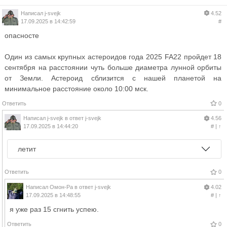
Написал
j-svejk
4.52
17.09.2025 в 14:42:59
#
опасносте
Один из самых крупных астероидов года 2025 FA22 пройдет 18
сентября на расстоянии чуть больше диаметра лунной орбиты
от Земли. Астероид сблизится с нашей планетой на
минимальное расстояние около 10:00 мск.
Ответить
0
Написал
j-svejk
в ответ
j-svejk
4.56
17.09.2025 в 14:44:20
#
|
↑
летит
Ответить
0
Написал
Омон-Ра
в ответ
j-svejk
4.02
17.09.2025 в 14:48:55
#
|
↑
я уже раз 15 сгнить успею.
Ответить
0