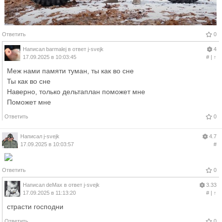
Ответить
0
Написал
barmalej
в ответ
j-svejk
4
17.09.2025 в 10:03:45
#
|
↑
Меж нами памяти туман, ты как во сне
Ты как во сне
Наверно, только дельтаплан поможет мне
Поможет мне
Ответить
0
Написал
j-svejk
4.7
17.09.2025 в 10:03:57
#
Ответить
0
Написал
deMax
в ответ
j-svejk
3.33
17.09.2025 в 11:13:20
#
|
↑
страсти господни
Ответить
0