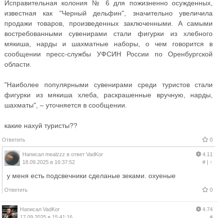
Исправительная колония № 6 для пожизненно осужденных,
известная как "Черный дельфин", значительно увеличила
продажи товаров, произведенных заключенными. А самыми
востребованными сувенирами стали фигурки из хлебного
мякиша, нарды и шахматные наборы, о чем говорится в
сообщении пресс-службы УФСИН России по Оренбургской
области.
"Наиболее популярными сувенирами среди туристов стали
фигурки из мякиша хлеба, раскрашенные вручную, нарды,
шахматы", – уточняется в сообщении.
какие нахуй туристы??
Ответить
0
Написал
mealzzz
в ответ
VadKor
4.11
18.09.2025 в 16:37:52
#
|
↑
у меня есть подсвечники сделаные зеками. охуеные
Ответить
0
Написал
VadKor
4.74
17.09.2025 в 15:41:16
#