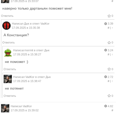
17.09.2025 в 15:33:07
#
наверно только дартаньян поможет мне!
Ответить
0
Написал
Дык
в ответ
VadKor
3.39
17.09.2025 в 15:35:38
#
|
↑
А Констанция?
Ответить
0
Написал
kermit
в ответ
Дык
3.24
17.09.2025 в 15:38:27
#
|
↑
не поможет :)
Ответить
0
Написал
VadKor
в ответ
Дык
2.72
17.09.2025 в 15:38:47
#
|
↑
не потянет
Ответить
0
Написал
VadKor
4.82
17.09.2025 в 15:39:02
#