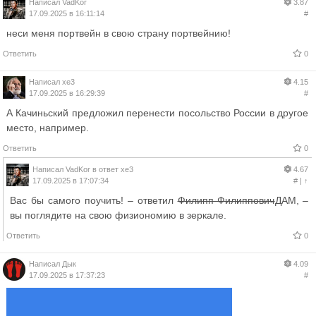
Написал
VadKor
3.87
17.09.2025 в 16:11:14
#
неси меня портвейн в свою страну портвейнию!
Ответить
0
Написал
xe3
4.15
17.09.2025 в 16:29:39
#
А Качиньский предложил перенести посольство России в другое
место, например.
Ответить
0
Написал
VadKor
в ответ
xe3
4.67
17.09.2025 в 17:07:34
#
|
↑
Вас бы самого поучить! – ответил
Филипп Филиппович
ДАМ, –
вы поглядите на свою физиономию в зеркале.
Ответить
0
Написал
Дык
4.09
17.09.2025 в 17:37:23
#