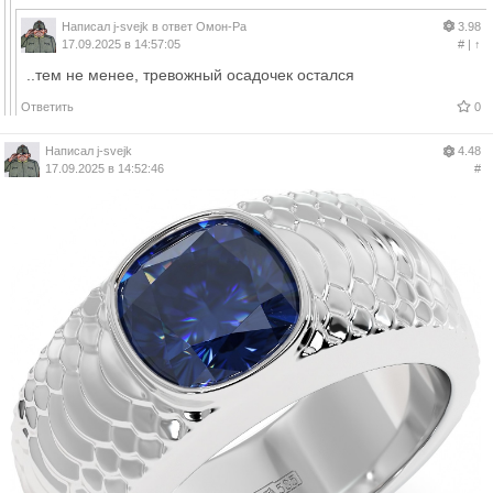
Написал
j-svejk
в ответ
Омон-Ра
3.98
17.09.2025 в 14:57:05
#
|
↑
..тем не менее, тревожный осадочек остался
Ответить
0
Написал
j-svejk
4.48
17.09.2025 в 14:52:46
#