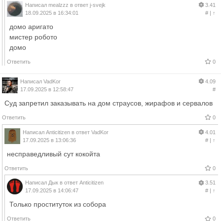
Написал
mealzzz
в ответ
j-svejk
3.41
18.09.2025 в 16:34:01
#
|
↑
домо аригато
мистер робото
домо
Ответить
0
Написал
VadKor
4.09
17.09.2025 в 12:58:47
#
Суд запретил заказывать на дом страусов, жирафов и сервалов
Ответить
0
Написал
Anticitizen
в ответ
VadKor
4.01
17.09.2025 в 13:06:36
#
|
↑
несправедливый сут кокойта
Ответить
0
Написал
Дык
в ответ
Anticitizen
3.51
17.09.2025 в 14:06:47
#
|
↑
Только проституток из собора
Ответить
0