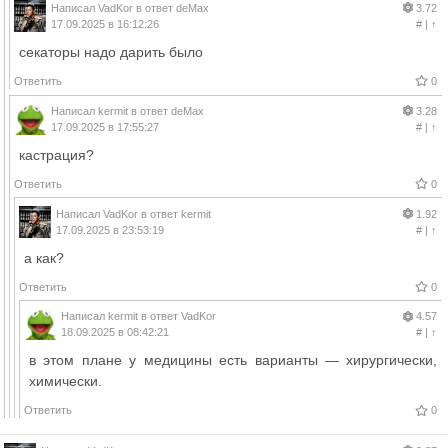
Написал
VadKor
в ответ
deMax
3.72
17.09.2025 в 16:12:26
#
|
↑
секаторы надо дарить было
Ответить
0
Написал
kermit
в ответ
deMax
3.28
17.09.2025 в 17:55:27
#
|
↑
кастрация?
Ответить
0
Написал
VadKor
в ответ
kermit
1.92
17.09.2025 в 23:53:19
#
|
↑
а как?
Ответить
0
Написал
kermit
в ответ
VadKor
4.57
18.09.2025 в 08:42:21
#
|
↑
в этом плане у медицины есть варианты — хирургически,
химически.
Ответить
0