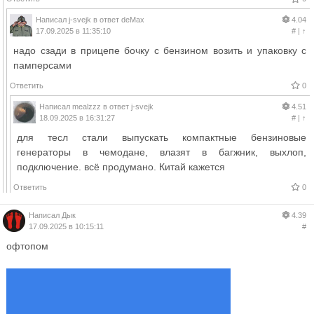
Написал
j-svejk
в ответ
deMax
4.04
17.09.2025 в 11:35:10
#
|
↑
надо сзади в прицепе бочку с бензином возить и упаковку с
памперсами
Ответить
0
Написал
mealzzz
в ответ
j-svejk
4.51
18.09.2025 в 16:31:27
#
|
↑
для тесл стали выпускать компактные бензиновые
генераторы в чемодане, влазят в багжник, выхлоп,
подключение. всё продумано. Китай кажется
Ответить
0
Написал
Дык
4.39
17.09.2025 в 10:15:11
#
офтопом