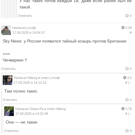
У нас таких топов каждый 1й, даже если ранее был не
такой.
Ответить
0
Написал
j-svejk
4.39
17.09.2025 в 14:04:37
#
Sky News: у России появился тайный козырь против Британии
===
Чичваркин !!
Ответить
0
Написал
Kiborg
в ответ
j-svejk
3.5
17.09.2025 в 14:12:13
#
|
↑
Там полно таких.
Ответить
0
Написал
Омон-Ра
в ответ
Kiborg
3.78
17.09.2025 в 14:22:48
#
|
↑
Они — не такие
Ответить
0