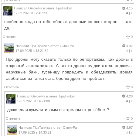
Написал
Омон-Ра
в ответ
TipaTankist
4.15
17.09.2025 в 12:45:23
#
|
↑
особенно когда по тебе ебашат дронами со всех сторон — таке
да.
Ответить
0
Написал
TipaTankist
в ответ
Омон-Ра
4.42
17.09.2025 в 13:21:54
#
|
↑
Про дроны могу сказать только по репортажам. Как дроны в
открытый люк залетают. А так то дроны ну двигатель поджечь,
наружные баки, гусеницу повредить и обездвижить, время
съебаться из танка есть. броню дрон не пробъет.
Ответить
0
Написал
Омон-Ра
в ответ
TipaTankist
4.28
17.09.2025 в 14:21:08
#
|
↑
даже если кумулятивным выстрелом от рпг ёбнет?
Ответить
0
Написал
TipaTankist
в ответ
Омон-Ра
3.97
17.09.2025 в 14:33:21
#
|
↑