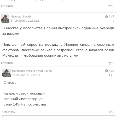
Ответить
0
Написал
j-svejk
4.47
17.09.2025 в 12:19:12
#
В Москве у посольства Японии выстроились огромные очереди
за визами
Повышенный спрос на поездку в Японию связан с сезонным
фактором, поскольку сейчас в островной стране начался сезон
Момидзи — любования осенними листьями
Ответить
0
Написал
j-svejk
в ответ
j-svejk
4.33
17.09.2025 в 12:22:14
#
|
↑
Стихъ :
начался сезон момидзи.
осенний лист созерцая,
стою 145-й у посольства
Ответить
0