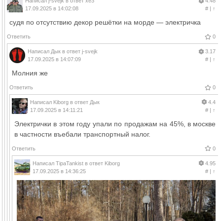
Написал
j-svejk
в ответ
xe3
4.48
17.09.2025 в 14:02:08
#
|
↑
судя по отсутствию декор решётки на морде — электричка
Ответить
0
Написал
Дык
в ответ
j-svejk
3.17
17.09.2025 в 14:07:09
#
|
↑
Молния же
Ответить
0
Написал
Kiborg
в ответ
Дык
4.4
17.09.2025 в 14:11:21
#
|
↑
Электрички в этом году упали по продажам на 45%, в москве
в частности въебали транспортный налог.
Ответить
0
Написал
TipaTankist
в ответ
Kiborg
4.95
17.09.2025 в 14:36:25
#
|
↑