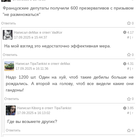
Французские депутаты получили 600 презервативов с призывом
"не размножаться"
Ответить
0
Написал
deMax
в ответ
VadKor
4.17
17.09.2025 в 15:44:37
#
|
↑
На мой взгляд это недостаточно эффективная мера.
Ответить
0
Написал
TipaTankist
в ответ
deMax
4.31
17.09.2025 в 16:11:36
#
|
↑
Надо 1200 шт. Один на хуй, чтоб такие дебилы больше не
рождались. А второй на голову, чтоб все видели какие они
гандоны!
Ответить
0
Написал
Kiborg
в ответ
TipaTankist
3.85
17.09.2025 в 16:13:02
#
|
↑
Где вы возьмете других?
Ответить
0