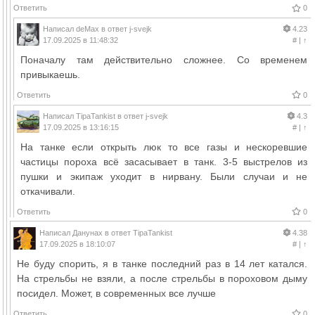
Ответить
0
Написал
deMax
в ответ
j-svejk
4.23
17.09.2025 в 11:48:32
#
|
↑
Поначалу там действительно сложнее. Со временем
привыкаешь.
Ответить
0
Написал
TipaTankist
в ответ
j-svejk
4.3
17.09.2025 в 13:16:15
#
|
↑
На танке если открыть люк то все газы и нескоревшие
частицы пороха всё засасывает в танк. 3-5 выстрелов из
пушки и экипаж уходит в нирвану. Были случаи и не
откачивали.
Ответить
0
Написал
Данунах
в ответ
TipaTankist
4.38
17.09.2025 в 18:10:07
#
|
↑
Не буду спорить, я в танке последний раз в 14 лет катался.
На стрельбы не взяли, а после стрельбы в пороховом дыму
посидел. Может, в современных все лучше
Ответить
0