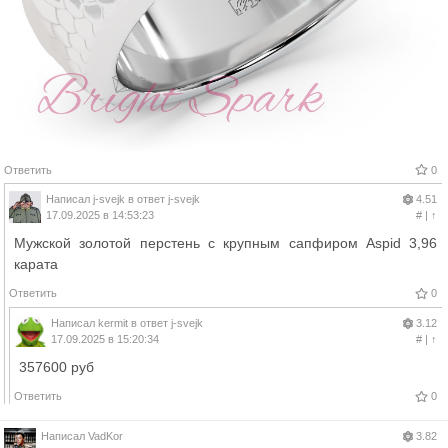
Ответить
0
Написал
j-svejk
в ответ
j-svejk
4.51
17.09.2025 в 14:53:23
#
|
↑
Мужской золотой перстень с крупным сапфиром Aspid 3,96
карата
Ответить
0
Написал
kermit
в ответ
j-svejk
3.12
17.09.2025 в 15:20:34
#
|
↑
357600 руб
Ответить
0
Написал
VadKor
3.82