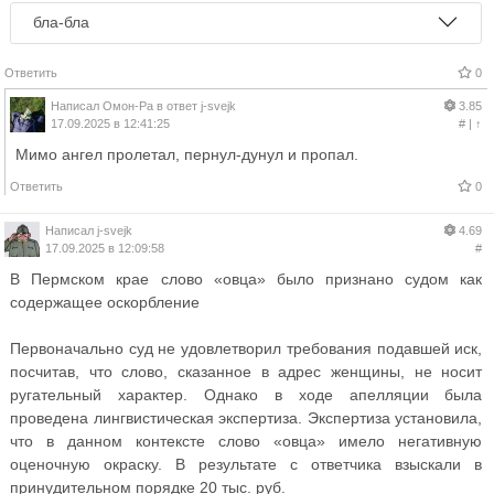
бла-бла
Ответить
0
Написал
Омон-Ра
в ответ
j-svejk
3.85
17.09.2025 в 12:41:25
#
|
↑
Мимо ангел пролетал, пернул-дунул и пропал.
Ответить
0
Написал
j-svejk
4.69
17.09.2025 в 12:09:58
#
В Пермском крае слово «овца» было признано судом как
содержащее оскорбление
Первоначально суд не удовлетворил требования подавшей иск,
посчитав, что слово, сказанное в адрес женщины, не носит
ругательный характер. Однако в ходе апелляции была
проведена лингвистическая экспертиза. Экспертиза установила,
что в данном контексте слово «овца» имело негативную
оценочную окраску. В результате с ответчика взыскали в
принудительном порядке 20 тыс. руб.