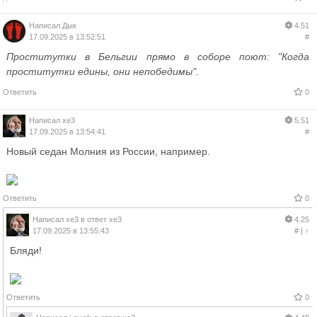
Написал
Дык
4.51
17.09.2025 в 13:52:51
#
Проститутки в Бельгии прямо в соборе поют: "Когда
проститутки едины, они непобедимы".
Ответить
0
Написал
xe3
5.51
17.09.2025 в 13:54:41
#
Новый седан Молния из России, например.
Ответить
0
Написал
xe3
в ответ
xe3
4.25
17.09.2025 в 13:55:43
#
|
↑
Бляди!
Ответить
0