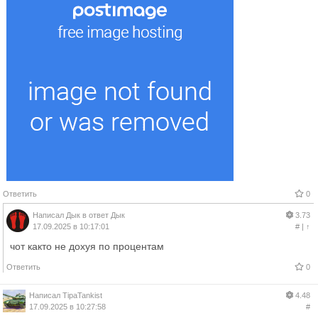
Ответить
0
Написал
Дык
в ответ
Дык
3.73
17.09.2025 в 10:17:01
#
|
↑
чот както не дохуя по процентам
Ответить
0
Написал
TipaTankist
4.48
17.09.2025 в 10:27:58
#