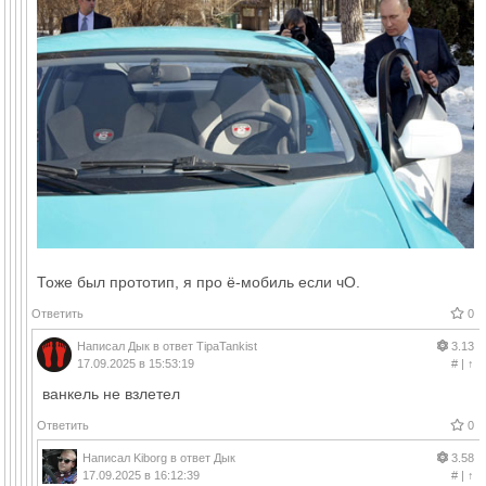
Тоже был прототип, я про ё-мобиль если чО.
Ответить
0
Написал
Дык
в ответ
TipaTankist
3.13
17.09.2025 в 15:53:19
#
|
↑
ванкель не взлетел
Ответить
0
Написал
Kiborg
в ответ
Дык
3.58
17.09.2025 в 16:12:39
#
|
↑