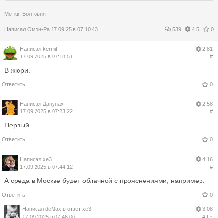
Метки:
Болтовня
Написал
Омон-Ра
17.09.25 в 07:10:43
539
|
4.5 |
0
Написал
kermit
2.81
17.09.2025 в 07:18:51
#
В жюри.
Ответить
0
Написал
Данунах
2.58
17.09.2025 в 07:23:22
#
Первый
Ответить
0
Написал
xe3
4.16
17.09.2025 в 07:44:12
#
А среда в Москве будет облачной с прояснениями, например.
Ответить
0
Написал
deMax
в ответ
xe3
3.08
17.09.2025 в 07:46:00
#
|
↑