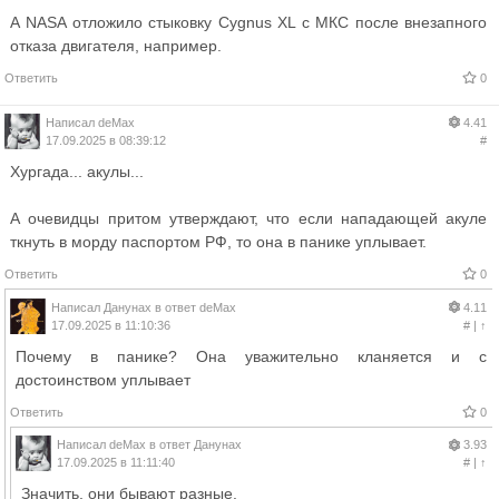
А NASA отложило стыковку Cygnus XL с МКС после внезапного
отказа двигателя, например.
Ответить
0
Написал
deMax
4.41
17.09.2025 в 08:39:12
#
Хургада... акулы...
А очевидцы притом утверждают, что если нападающей акуле
ткнуть в морду паспортом РФ, то она в панике уплывает.
Ответить
0
Написал
Данунах
в ответ
deMax
4.11
17.09.2025 в 11:10:36
#
|
↑
Почему в панике? Она уважительно кланяется и с
достоинством уплывает
Ответить
0
Написал
deMax
в ответ
Данунах
3.93
17.09.2025 в 11:11:40
#
|
↑
Значить, они бывают разные.