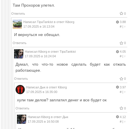
Там Прохоров улетел.
Ответить
0
Написал
TipaTankist
в ответ
Kiborg
3.88
17.09.2025 в 16:13:04
#
|
↑
И вернуться не обещал.
Ответить
0
Написал
Kiborg
в ответ
TipaTankist
4.05
17.09.2025 в 16:24:04
#
|
↑
Думал, что что-то новое сделать будет как отжать
работающее.
Ответить
0
Написал
Дык
в ответ
Kiborg
3.97
17.09.2025 в 16:35:00
#
|
↑
хули там делов? заплатил денег и все будет ок
Ответить
0
Написал
Kiborg
в ответ
Дык
4.12
17.09.2025 в 16:50:08
#
|
↑