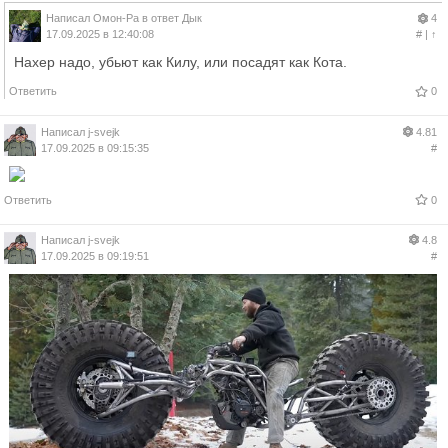
Написал
Омон-Ра
в ответ
Дык
4
17.09.2025 в 12:40:08
#
|
↑
Нахер надо, убьют как Килу, или посадят как Кота.
Ответить
0
Написал
j-svejk
4.81
17.09.2025 в 09:15:35
#
Ответить
0
Написал
j-svejk
4.8
17.09.2025 в 09:19:51
#