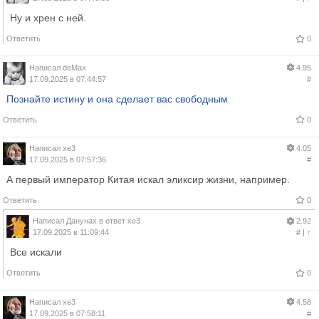
Ну и хрен с ней.
Ответить
0
Написал
deMax
4.95
17.09.2025 в 07:44:57
#
Познайте истину и она сделает вас свободным
Ответить
0
Написал
xe3
4.05
17.09.2025 в 07:57:36
#
А первый император Китая искал эликсир жизни, например.
Ответить
0
Написал
Данунах
в ответ
xe3
2.92
17.09.2025 в 11:09:44
#
|
↑
Все искали
Ответить
0
Написал
xe3
4.58
17.09.2025 в 07:58:11
#