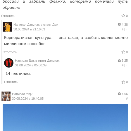
бросили и забрали флажки, которыми помечали путь
обратно
Ответить
0
Написал
Данунах
в ответ
Дык
4.38
30.08.2024 в 21:10:03
#
|
↑
Корпоративная культура — она такая, а заебать коллег можно
миллионом способов
Ответить
0
Написал
Дык
в ответ
Данунах
3.25
31.08.2024 в 05:00:39
#
|
↑
14 плотились
Ответить
0
Написал
tenj2
4.56
30.08.2024 в 19:40:05
#