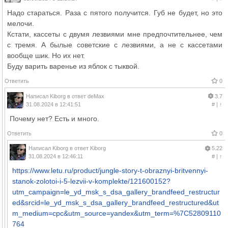
Надо стараться. Раза с пятого получится. Губ не будет, но это
мелочи.
Кстати, кассеты с двумя лезвиями мне предпочтительнее, чем
с тремя. А былые советские с лезвиями, а не с кассетами
вообще шик. Но их нет.
Буду варить варенье из яблок с тыквой.
Ответить
0
Написал
Kiborg
в ответ
deMax
3.7
31.08.2024 в 12:41:51
#
|
↑
Почему нет? Есть и много.
Ответить
0
Написал
Kiborg
в ответ
Kiborg
5.22
31.08.2024 в 12:46:11
#
|
↑
https://www.letu.ru/product/jungle-story-t-obraznyi-britvennyi-
stanok-zolotoi-i-5-lezvii-v-komplekte/121600152?
utm_campaign=le_yd_msk_s_dsa_gallery_brandfeed_restructur
ed&srcid=le_yd_msk_s_dsa_gallery_brandfeed_restructured&ut
m_medium=cpc&utm_source=yandex&utm_term=%7C52809110
764