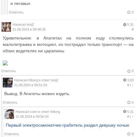
и легавых
Ответить
0
Написал
tenj2
5.31
31.08.2024 в 09:48:35
#
Удивительное: в Апатитах на полном ходу столкнулись
малолитражка и мотоцикл, но пострадал только транспорт — на
обоих водителях ни царапины
Ответить
0
Написал
Kiborg
в ответ
tenj2
3.83
31.08.2024 в 09:51:04
#
|
↑
Вывод. В Апатиты можно ездить.
Ответить
0
Написал
coen
в ответ
Kiborg
5.31
31.08.2024 в 09:56:34
#
|
↑
Первый электросамокатчик-грабитель раздел девушку ночью
Ответить
0