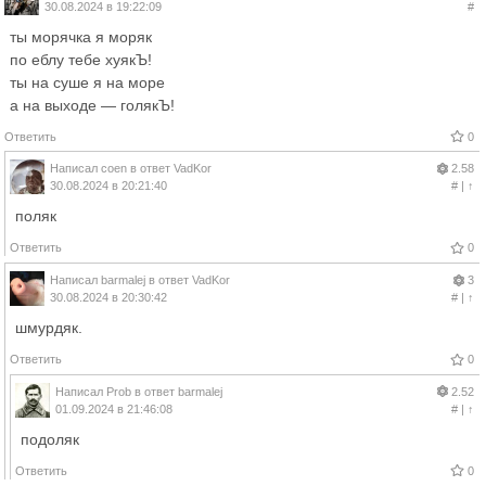
30.08.2024 в 19:22:09
#
ты морячка я моряк
по еблу тебе хуякЪ!
ты на суше я на море
а на выходе — голякЪ!
Ответить
0
Написал
coen
в ответ
VadKor
2.58
30.08.2024 в 20:21:40
#
|
↑
поляк
Ответить
0
Написал
barmalej
в ответ
VadKor
3
30.08.2024 в 20:30:42
#
|
↑
шмурдяк.
Ответить
0
Написал
Prob
в ответ
barmalej
2.52
01.09.2024 в 21:46:08
#
|
↑
подоляк
Ответить
0