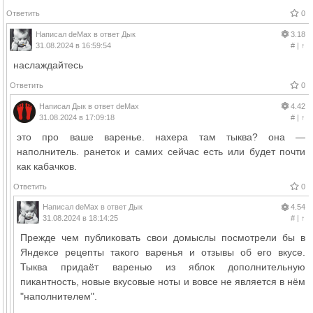
Ответить
0
Написал
deMax
в ответ
Дык
3.18
31.08.2024 в 16:59:54
#
|
↑
наслаждайтесь
Ответить
0
Написал
Дык
в ответ
deMax
4.42
31.08.2024 в 17:09:18
#
|
↑
это про ваше варенье. нахера там тыква? она —
наполнитель. ранеток и самих сейчас есть или будет почти
как кабачков.
Ответить
0
Написал
deMax
в ответ
Дык
4.54
31.08.2024 в 18:14:25
#
|
↑
Прежде чем публиковать свои домыслы посмотрели бы в
Яндексе рецепты такого варенья и отзывы об его вкусе.
Тыква придаёт варенью из яблок дополнительную
пикантность, новые вкусовые ноты и вовсе не является в нём
"наполнителем".