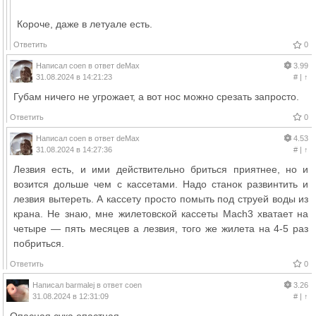
Короче, даже в летуале есть.
Ответить
0
Написал
coen
в ответ
deMax
3.99
31.08.2024 в 14:21:23
#
|
↑
Губам ничего не угрожает, а вот нос можно срезать запросто.
Ответить
0
Написал
coen
в ответ
deMax
4.53
31.08.2024 в 14:27:36
#
|
↑
Лезвия есть, и ими действительно бриться приятнее, но и
возится дольше чем с кассетами. Надо станок развинтить и
лезвия вытереть. А кассету просто помыть под струей воды из
крана. Не знаю, мне жилетовской кассеты Mach3 хватает на
четыре — пять месяцев а лезвия, того же жилета на 4-5 раз
побриться.
Ответить
0
Написал
barmalej
в ответ
coen
3.26
31.08.2024 в 12:31:09
#
|
↑
Опасная сука опастная.