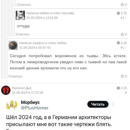
Ответить
0
Написал
deMax
в ответ
barmalej
2.25
01.09.2024 в 13:01:06
#
|
↑
оттуда
Ответить
0
Написал
mealzzz
в ответ
deMax
4.26
01.09.2024 в 00:47:43
#
|
↑
Сегодня попробовал мороженое из тыквы. Збсь кстате.
Потом в ликероводочном увидел пиво с тыквой но там такой
конский ценник заломили что ну его нах
Ответить
0
Написал
Дык
4.15
31.08.2024 в 17:37:06
#