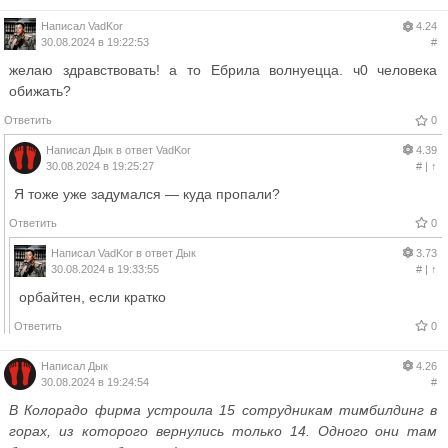
Написал
VadKor
4.24
30.08.2024 в 19:22:53
#
желаю здравствовать! а то Ебрила волнуецца. ч0 человека
обижать?
Ответить
0
Написал
Дык
в ответ
VadKor
4.39
30.08.2024 в 19:25:27
#
|
↑
Я тоже уже задумался — куда пропали?
Ответить
0
Написал
VadKor
в ответ
Дык
3.73
30.08.2024 в 19:33:55
#
|
↑
орбайтен, если кратко
Ответить
0
Написал
Дык
4.26
30.08.2024 в 19:24:54
#
В Колорадо фирма устроила 15 сотрудникам тимбилдинг в
горах, из которого вернулись только 14. Одного они там