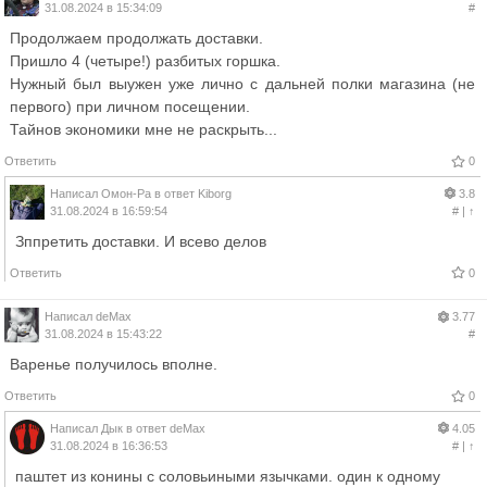
31.08.2024 в 15:34:09
#
Продолжаем продолжать доставки.
Пришло 4 (четыре!) разбитых горшка.
Нужный был выужен уже лично с дальней полки магазина (не
первого) при личном посещении.
Тайнов экономики мне не раскрыть...
Ответить
0
Написал
Омон-Ра
в ответ
Kiborg
3.8
31.08.2024 в 16:59:54
#
|
↑
Зппретить доставки. И всево делов
Ответить
0
Написал
deMax
3.77
31.08.2024 в 15:43:22
#
Варенье получилось вполне.
Ответить
0
Написал
Дык
в ответ
deMax
4.05
31.08.2024 в 16:36:53
#
|
↑
паштет из конины с соловьиными язычками. один к одному