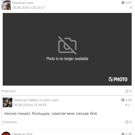
Написал
coen
4.47
30.08.2024 в 20:23:17
#
Ответить
0
Написал
VadKor
в ответ
coen
4.04
30.08.2024 в 21:34:53
#
|
↑
песню пишет. Кольщик, наколи мне сиське бля
Ответить
0
Написал
Дык
4.38