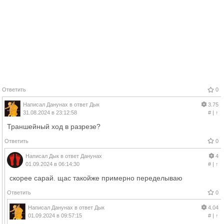
Ответить
0
Написал
Данунах
в ответ
Дык
3.75
31.08.2024 в 23:12:58
#
|
↑
Траншейный ход в разрезе?
Ответить
0
Написал
Дык
в ответ
Данунах
4
01.09.2024 в 06:14:30
#
|
↑
скорее сарай. щас такойже примерно переделываю
Ответить
0
Написал
Данунах
в ответ
Дык
4.04
01.09.2024 в 09:57:15
#
|
↑