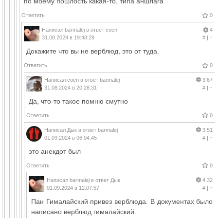
по моему пошлость какая-то, типа аншлага
Ответить
0
Написал
barmalej
в ответ
coen
4
31.08.2024 в 19:48:29
#
|
↑
Докажите что вы не верблюд, это от туда.
Ответить
0
Написал
coen
в ответ
barmalej
3.67
31.08.2024 в 20:28:31
#
|
↑
Да, что-то такое помню смутно
Ответить
0
Написал
Дык
в ответ
barmalej
3.51
01.09.2024 в 06:04:45
#
|
↑
это анекдот был
Ответить
0
Написал
barmalej
в ответ
Дык
4.32
01.09.2024 в 12:07:57
#
|
↑
Пан Гималайский привез верблюда. В документах было
написано верблюд гималайский.