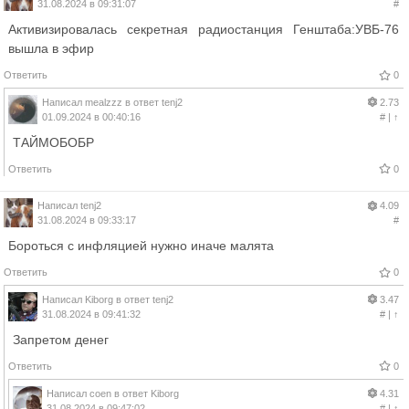
31.08.2024 в 09:31:07
#
Активизировалась секретная радиостанция Генштаба:УВБ-76
вышла в эфир
Ответить
0
Написал
mealzzz
в ответ
tenj2
2.73
01.09.2024 в 00:40:16
#
|
↑
ТАЙМОБОБР
Ответить
0
Написал
tenj2
4.09
31.08.2024 в 09:33:17
#
Бороться с инфляцией нужно иначе малята
Ответить
0
Написал
Kiborg
в ответ
tenj2
3.47
31.08.2024 в 09:41:32
#
|
↑
Запретом денег
Ответить
0
Написал
coen
в ответ
Kiborg
4.31
31.08.2024 в 09:47:02
#
|
↑