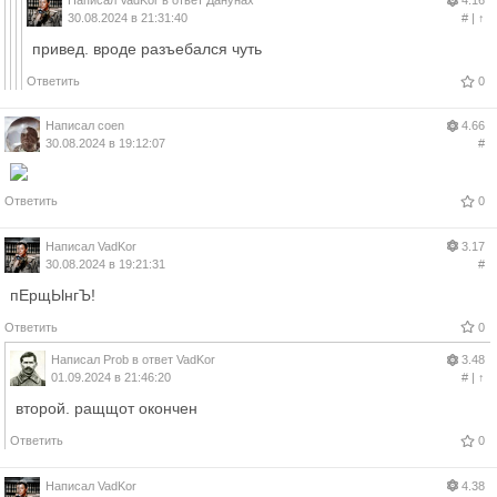
Написал
VadKor
в ответ
Данунах
4.16
30.08.2024 в 21:31:40
#
|
↑
привед. вроде разъебался чуть
Ответить
0
Написал
coen
4.66
30.08.2024 в 19:12:07
#
Ответить
0
Написал
VadKor
3.17
30.08.2024 в 19:21:31
#
пЕрщЫнгЪ!
Ответить
0
Написал
Prob
в ответ
VadKor
3.48
01.09.2024 в 21:46:20
#
|
↑
второй. ращщот окончен
Ответить
0
Написал
VadKor
4.38