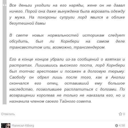
Все деньги уходили на его наряды, жене он не давал
ничего. Порой она даже вынуждена была воровать одежду
у мужа. На похороны супруги лорд явился в облике
безутешной дамы
В свете новых нормальностей историкам следует
обсудить, был ли Корнбери на самом деле
трансвеститом или, возможно, трансгендером.
Его в конце концов убрали из-за сообщений о взятках и
растратах. Лишившись высокого поста, лорд Корнбери
был тотчас арестован и посажен в долговую тюрьму.
Свободу он обрел лишь после того, как в Англии
скончался его отец, оставивший ему большое
наследство, позволившее расплатиться с долгами. По
возвращении королева не только не наказала его, но и
назначила членом своего Тайного совета.
Ответить
0
Написал
Kiborg
4.58