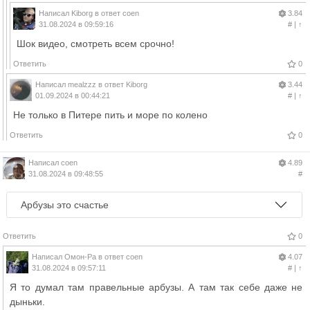
Написал
Kiborg
в ответ
coen
3.84
31.08.2024 в 09:59:16
#
|
↑
Шок видео, смотреть всем срочно!
Ответить
0
Написал
mealzzz
в ответ
Kiborg
3.44
01.09.2024 в 00:44:21
#
|
↑
Не только в Питере пить и море по колено
Ответить
0
Написал
coen
4.89
31.08.2024 в 09:48:55
#
Арбузы это счастье
Ответить
0
Написал
Омон-Ра
в ответ
coen
4.07
31.08.2024 в 09:57:11
#
|
↑
Я то думал там правельные арбузы. А там так себе даже не
дыньки.