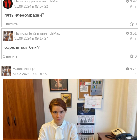
Написал
Дык
в ответ
deMax
3.97
31.08.2024 в 07:57:22
#
|
↑
пять членомразей?
Ответить
0
Написал
tenj2
в ответ
deMax
3.51
31.08.2024 в 09:17:27
#
|
↑
борель там был?
Ответить
0
Написал
tenj2
4.74
31.08.2024 в 09:15:43
#