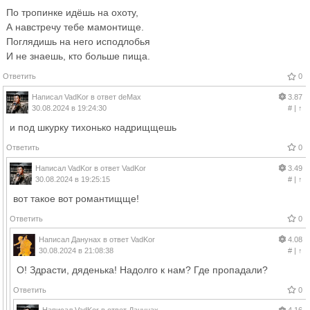
По тропинке идёшь на охоту,
А навстречу тебе мамонтище.
Поглядишь на него исподлобья
И не знаешь, кто больше пища.
Ответить
0
Написал
VadKor
в ответ
deMax
3.87
30.08.2024 в 19:24:30
#
|
↑
и под шкурку тихонько надрищщешь
Ответить
0
Написал
VadKor
в ответ
VadKor
3.49
30.08.2024 в 19:25:15
#
|
↑
вот такое вот романтищще!
Ответить
0
Написал
Данунах
в ответ
VadKor
4.08
30.08.2024 в 21:08:38
#
|
↑
О! Здрасти, дяденька! Надолго к нам? Где пропадали?
Ответить
0