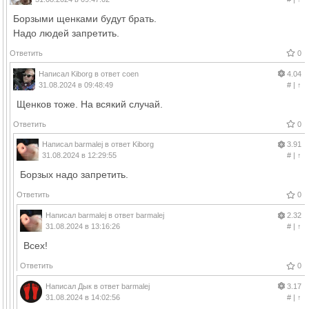
Борзыми щенками будут брать.
Надо людей запретить.
Ответить
0
Написал
Kiborg
в ответ
coen
4.04
31.08.2024 в 09:48:49
#
|
↑
Щенков тоже. На всякий случай.
Ответить
0
Написал
barmalej
в ответ
Kiborg
3.91
31.08.2024 в 12:29:55
#
|
↑
Борзых надо запретить.
Ответить
0
Написал
barmalej
в ответ
barmalej
2.32
31.08.2024 в 13:16:26
#
|
↑
Всех!
Ответить
0
Написал
Дык
в ответ
barmalej
3.17
31.08.2024 в 14:02:56
#
|
↑