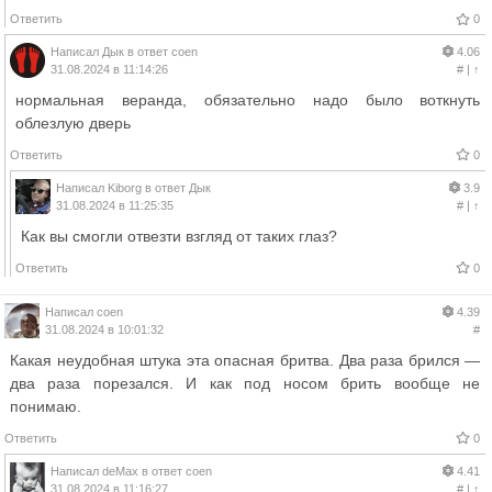
Ответить
0
Написал
Дык
в ответ
coen
4.06
31.08.2024 в 11:14:26
#
|
↑
нормальная веранда, обязательно надо было воткнуть
облезлую дверь
Ответить
0
Написал
Kiborg
в ответ
Дык
3.9
31.08.2024 в 11:25:35
#
|
↑
Как вы смогли отвезти взгляд от таких глаз?
Ответить
0
Написал
coen
4.39
31.08.2024 в 10:01:32
#
Какая неудобная штука эта опасная бритва. Два раза брился —
два раза порезался. И как под носом брить вообще не
понимаю.
Ответить
0
Написал
deMax
в ответ
coen
4.41
31.08.2024 в 11:16:27
#
|
↑