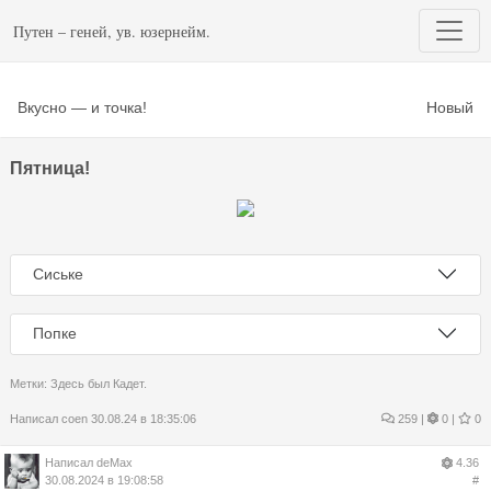
Путен – геней, ув. юзернейм.
Вкусно — и точка!
Новый
Пятница!
Сиське
Попке
Метки:
Здесь был Кадет.
Написал
coen
30.08.24 в 18:35:06
259
|
0 |
0
Написал
deMax
4.36
30.08.2024 в 19:08:58
#