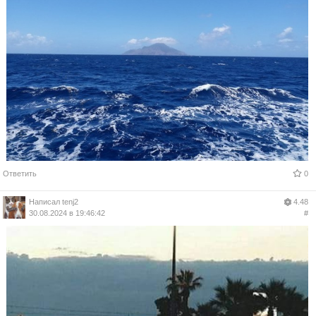
Ответить
0
Написал
tenj2
4.48
30.08.2024 в 19:46:42
#