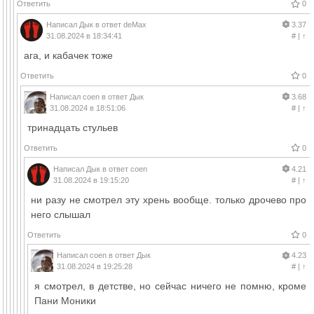
Ответить
0
Написал
Дык
в ответ
deMax
3.37
31.08.2024 в 18:34:41
#
|
↑
ага, и кабачек тоже
Ответить
0
Написал
coen
в ответ
Дык
3.68
31.08.2024 в 18:51:06
#
|
↑
тринадцать стульев
Ответить
0
Написал
Дык
в ответ
coen
4.21
31.08.2024 в 19:15:20
#
|
↑
ни разу не смотрел эту хрень вообще. только дрочево про
него слышал
Ответить
0
Написал
coen
в ответ
Дык
4.23
31.08.2024 в 19:25:28
#
|
↑
я смотрел, в детстве, но сейчас ничего не помню, кроме
Пани Моники