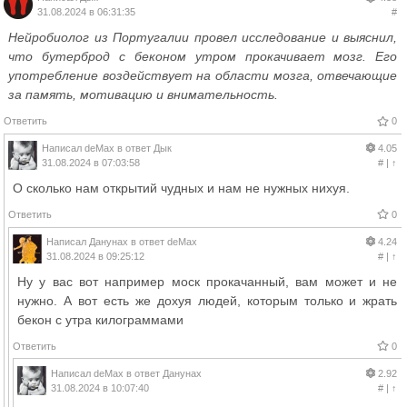
31.08.2024 в 06:31:35
#
Нейробиолог из Португалии провел исследование и выяснил,
что бутерброд с беконом утром прокачивает мозг. Его
употребление воздействует на области мозга, отвечающие
за память, мотивацию и внимательность.
Ответить
0
Написал
deMax
в ответ
Дык
4.05
31.08.2024 в 07:03:58
#
|
↑
О сколько нам открытий чудных и нам не нужных нихуя.
Ответить
0
Написал
Данунах
в ответ
deMax
4.24
31.08.2024 в 09:25:12
#
|
↑
Ну у вас вот например моск прокачанный, вам может и не
нужно. А вот есть же дохуя людей, которым только и жрать
бекон с утра килограммами
Ответить
0
Написал
deMax
в ответ
Данунах
2.92
31.08.2024 в 10:07:40
#
|
↑