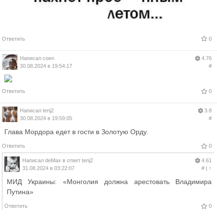
Ответить
0
Написал
coen
4.76
30.08.2024 в 19:54:17
#
Ответить
0
Написал
tenj2
3.8
30.08.2024 в 19:59:05
#
Глава Мордора едет в гости в Золотую Орду.
Ответить
0
Написал
deMax
в ответ
tenj2
4.61
31.08.2024 в 03:22:07
#
|
↑
МИД Украины: «Монголия должна арестовать Владимира
Путина»
Ответить
0