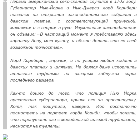
Первый американский секс-скандал случился в 1702 году.
Губернатор Нью-Йорка и Нью-Джерси лорд Корнбери
появился на открытии законодательного собрания в
дамском платье, с соответствующей прической,
макияжем и с веером в руке. Изумленным законодателям
он объявил: «В настоящий момент я представляю здесь
королеву Анну, мою кузину, и обязан делать это со всей
возможной точностью».
Лорд Корнбери , впрочем, и по улицам любил ходить в
дамских платьях и шляпках. Не боялся даже испортить
атласные туфельки на изящных каблучках сорок
последнего размера
Как-то дошло до того, что полиция Нью Йорка
арестовала губернатора, приняв его за проститутку.
Хотя, так пошутили, наверно. Ибо достаточно
посмотреть на портрет лорда Корнби, чтобы понять,
что перепутать его с молоденькой шлюхой трудновато,
несмотря на туалеты.