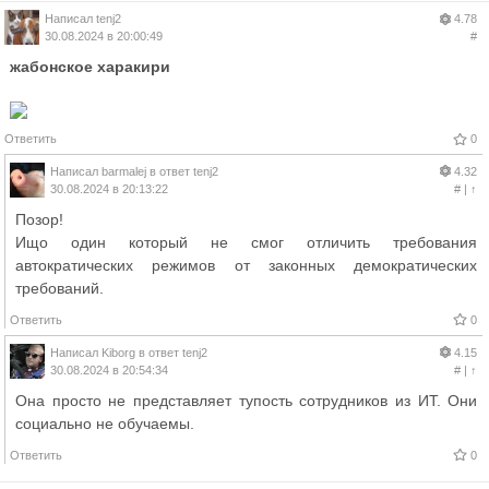
Написал
tenj2
4.78
30.08.2024 в 20:00:49
#
жабонское харакири
Ответить
0
Написал
barmalej
в ответ
tenj2
4.32
30.08.2024 в 20:13:22
#
|
↑
Позор!
Ищо один который не смог отличить требования
автократических режимов от законных демократических
требований.
Ответить
0
Написал
Kiborg
в ответ
tenj2
4.15
30.08.2024 в 20:54:34
#
|
↑
Она просто не представляет тупость сотрудников из ИТ. Они
социально не обучаемы.
Ответить
0