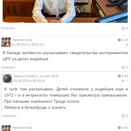
Ответить
0
Написал
tenj2
4.15
31.08.2024 в 09:26:02
#
В Канаде активисты раскапывают свидетельства экспериментов
ЦРУ на детях индейцев
Ответить
0
Написал
mealzzz
в ответ
tenj2
4.44
01.09.2024 в 00:43:26
#
|
↑
А хуле там раскапывать. Детей отнимали у индейцев еще в
1972 г и в интренатах померших без присмотра прикапывали.
При папашке нынешнего Трюдо кстати.
Либерте в бутерброде с эгалитэ
Ответить
0
Написал
tenj2
4.42