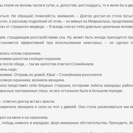
мы спали не восемь часов в сутки, а, допустим, шестнадцать, то и жили бы в д
ться. Не обращай, пожалуйста, внимания. – Доктор достал из стола бутыл
ытно, я расскажу подробней об этом, – он кивнул на Мевушелаха, продолжаю
глаз от страшного медведя. – Я всегда считал тебя довольно циничным человек
ям, страдающим расстройствами сна. Ну, может быть иногда приходится при
становится эффективней при использовании некоторых, – он сделал п
залась голова охранника.
 Громким шепотом сообщил охранник.
а после обеда, – так же шепотом ответил Спокойников.
чень надо.
ринимаю. Отправь ее домой, Юра! – Спокойников разозлился.
толкнув охранника, возникла женщина.
 сразу представил себе бледных старушек, которыми забиты коридоры район
красные заплаканные глаза, но все остальное было в большом порядке.
– ответил доктор встав с кресла.
 закричала женщина и села на пол у дверей. Она стала раскачиваться как 
рел на меня и на охранника.
а, побудь немного в коридоре, форс-мажорные обстоятельства. Проходите, Во