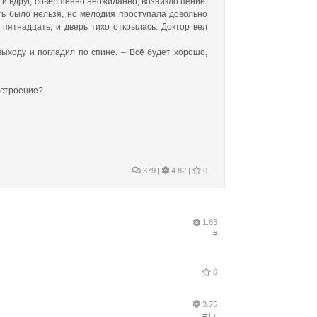
 и вдруг, совершенно неожиданно, возникло пение.
ть было нельзя, но мелодия проступала довольно
пятнадцать, и дверь тихо открылась. Доктор вел
 выходу и погладил по спине. – Всё будет хорошо,
астроение?
379
|
4.82 |
0
1.83
#
0
3.75
#
|
↑