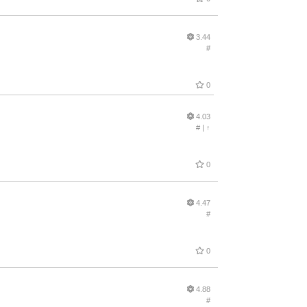
3.44
#
0
4.03
#
|
↑
0
4.47
#
0
4.88
#