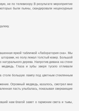
вую, не по телевизору. В результате мероприятие
з которых были пьяны, скандировали нецензурные
далеку.
крашенная яркой табличкой «Лаборатория сна». Мы
 шторами, но полу лежал толстый ковер. Большой
з натурального дерева. Напротив дивана на стене
 медведь. Глаза и зубы зверя тускло отливали
 на столе большую лампу под цветным стеклянным
ажение. Огромный медведь, казалось, смотрел мне
скаленная пасть улыбалась, показывая сверкающие
вший нам благой завет о гармонии света и тьмы,