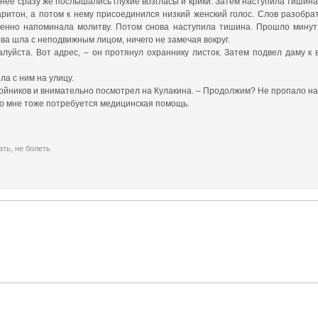
 нее сразу же послышались глухие возгласы и крики. Затем наступила тишина
итон, а потом к нему присоединился низкий женский голос. Слов разобра
енно напоминала молитву. Потом снова наступила тишина. Прошло минут 
ова шла с неподвижным лицом, ничего не замечая вокруг.
алуйста. Вот адрес, – он протянул охраннику листок. Затем подвел даму к
а с ним на улицу.
ойников и внимательно посмотрел на Кулакина. – Продолжим? Не пропало н
 то мне тоже потребуется медицинская помощь.
ать
,
не болеть