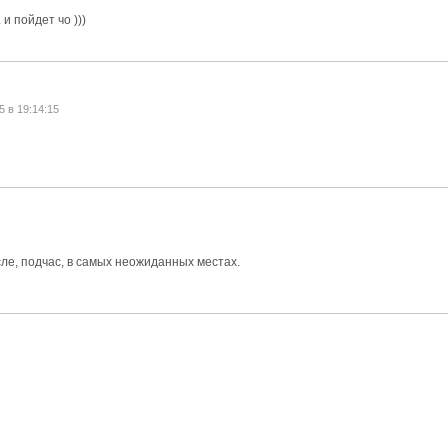
и пойдет чо )))
5 в 19:14:15
ле, подчас, в самых неожиданных местах.