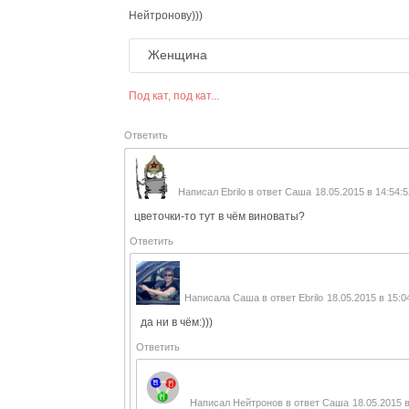
Нейтронову)))
Женщина
Под кат, под кат...
Ответить
Написал
Ebrilo
в ответ
Саша
18.05.2015 в 14:54:
цветочки-то тут в чём виноваты?
Ответить
Написала
Саша
в ответ
Ebrilo
18.05.2015 в 15:0
да ни в чём:)))
Ответить
Написал
Нейтронов
в ответ
Саша
18.05.2015 