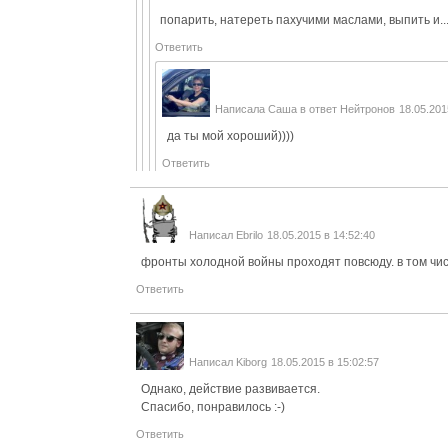
попарить, натереть пахучими маслами, выпить и... 
Ответить
Написала
Саша
в ответ
Нейтронов
18.05.201
да ты мой хороший))))
Ответить
Написал
Ebrilo
18.05.2015 в 14:52:40
фронты холодной войны проходят повсюду. в том чис
Ответить
Написал
Kiborg
18.05.2015 в 15:02:57
Однако, действие развивается.
Спасибо, понравилось :-)
Ответить