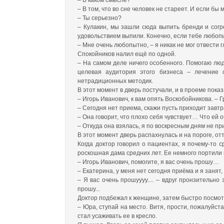
– В каком смысле?
– В том, что во сне человек не стареет. И если бы 
– Ты серьезно?
– Кулакин, мы зашли сюда выпить бренди и согре
удовольствием выпили. Конечно, если тебе любоп
– Мне очень любопытно, – я никак не мог отвести 
Спокойников налил ещё по одной.
– На самом деле ничего особенного. Помогаю люд
целевая аудитория этого бизнеса – лечение 
нетрадиционных методик.
В этот момент в дверь постучали, и в проеме пока
– Игорь Иванович, к вам опять Воскобойникова. –
– Сегодня нет приема, скажи пусть приходит завтр
– Она говорит, что плохо себя чувствует… Что ей о
– Откуда она взялась, я по воскресным дням не п
В этот момент дверь распахнулась и на пороге, от
Когда доктор говорил о пациентах, я почему-то
роскошная дама средних лет. Ее немного портили 
– Игорь Иванович, помогите, я вас очень прошу…
– Екатерина, у меня нет сегодня приёма и я занят, 
– Я вас очень прошуууу.... – вдруг пронзительно
прошу...
Доктор подбежал к женщине, затем быстро посмот
– Юра, ступай на место. Витя, прости, пожалуйст
стал усаживать ее в кресло.