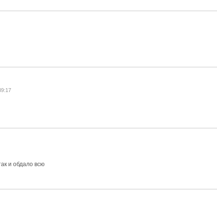
39:17
так и обдало всю