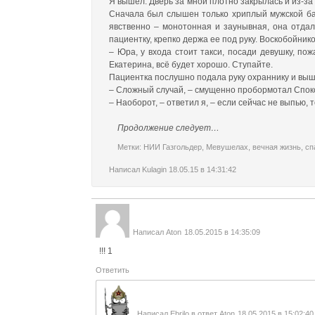
Я вышел. Дверь за мной плотно закрылась и из-за
Сначала был слышен только хриплый мужской бар
явственно – монотонная и заунывная, она отдал
пациентку, крепко держа ее под руку. Воскобойник
– Юра, у входа стоит такси, посади девушку, пож
Екатерина, всё будет хорошо. Ступайте.
Пациентка послушно подала руку охраннику и вышл
– Сложный случай, – смущенно пробормотал Спок
– Наоборот, – ответил я, – если сейчас не выпью,
Продолжение следует…
Метки:
НИИ Газгольдер
,
Мевушелах
,
вечная жизнь
,
сп
Написал
Kulagin
18.05.15 в 14:31:42
Написал
Aton
18.05.2015 в 14:35:09
!!! 1
Ответить
Написал
Ebrilo
в ответ
Aton
18.05.2015 в 15:02:40