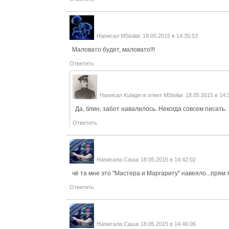
Написал
MStoliar
18.05.2015 в 14:35:53
Маловато будет, маловато!!!
Ответить
Написал
Kulagin
в ответ
MStoliar
18.05.2015 в 14:
Да, блин, забот навалилось. Некогда совсем писать.
Ответить
Написала
Саша
18.05.2015 в 14:42:02
чё та мне это "Мастера и Маргариту" навеяло...прям 
Ответить
Написала
Саша
18.05.2015 в 14:46:06