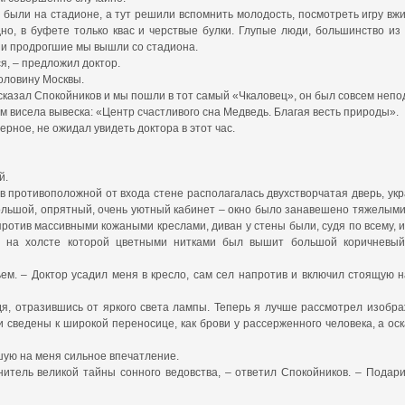
 были на стадионе, а тут решили вспомнить молодость, посмотреть игру вжи
но, в буфете только квас и черствые булки. Глупые люди, большинство и
е и продрогшие мы вышли со стадиона.
ся, – предложил доктор.
половину Москвы.
 сказал Спокойников и мы пошли в тот самый «Чкаловец», он был совсем непо
м висела вывеска: «Центр счастливого сна Медведь. Благая весть природы».
рное, не ожидал увидеть доктора в этот час.
й.
 в противоположной от входа стене располагалась двухстворчатая дверь, у
большой, опрятный, очень уютный кабинет – окно было занавешено тяжелыми
отив массивными кожаными креслами, диван у стены были, судя по всему, и
а, на холсте которой цветными нитками был вышит большой коричневый
пьем. – Доктор усадил меня в кресло, сам сел напротив и включил стоящую
дя, отразившись от яркого света лампы. Теперь я лучше рассмотрел изобр
и сведены к широкой переносице, как брови у рассерженного человека, а о
дшую на меня сильное впечатление.
итель великой тайны сонного ведовства, – ответил Спокойников. – Подари