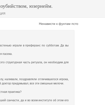
моубийством, юзернейм.
ЦИЯ
Ненависти к фунтам псто
астенько играли в преферанс по субботам. Да вы
я пасека.
 это структурная часть ритуала, он необходим для
лу, наливали, поздравляли отличившегося игрока,
сё доктор придумывал, все эти смешные мелочи.
астная практика?
шей санчасти, да и во всем институте об этом его