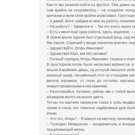
Как-то мы решили пойти на футбол. Оба давно не
нам крайне не понравилось – на стадионе холод
кричалки и вели себя крайне агрессивно. Грустны
– А давай, Витя, зайдем ко мне на работу, согреем
– На работу? – Удивился я. – Так это ехать через 
– Есть у меня ещё одна работа, здесь недалеко, –
В левом крыле здания был отдельный вход, над ни
Мы зашли. Сидящий у входа охранник вскочил, наве
– Здравствуйте, Игорь Иванович!
– Здравствуй Юра, как обстановка?
– Полный порядок, Игорь Иванович, тишина и поко
В просторном холле было несколько кабинетов, а
вошли в крайнюю дверь, за которой оказался не
книжный шкаф, письменный стол со стоящими напр
висела огромная, от пола до потолка, картин
инкрустированными в них камнями.
– Располагайся, Кулакин, сейчас мы с тобой вы
абажуром желто-зеленого цвета.
Тотчас на картине сверкнули глаза и зубы медве
прямо в глаза, его тяжелые надбровные дуги был
клыки.
– Это что, Игорь? – Я кивнул на картину, произве
– Господин Мевушелах – вседержитель и всехран
продлевающей жизнь.