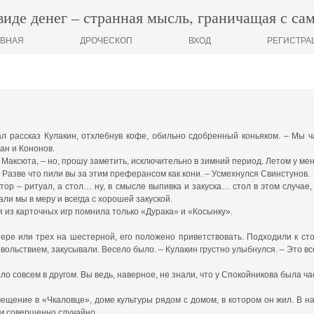
виде денег – странная мысль, граничащая с са
АВНАЯ
ДРОЧЕСКОП
ВХОД
РЕГИСТРА
ал рассказ Кулакин, отхлебнув кофе, обильно сдобренный коньяком. – Мы ч
ан и Кононов.
й Максюта, – но, прошу заметить, исключительно в зимний период. Летом у мен
. Разве что пили вы за этим преферансом как кони. – Усмехнулся Свинстунов.
тор – ритуал, а стол… ну, в смысле выпивка и закуска… стол в этом случае,
али мы в меру и всегда с хорошей закуской.
я из карточных игр помнила только «Дурака» и «Косынку».
зере или трех на шестерной, его положено приветствовать. Подходили к сто
овольствием, закусывали. Весело было. – Кулакин грустно улыбнулся. – Это в
ело совсем в другом. Вы ведь, наверное, не знали, что у Спокойникова была ч
ещение в «Чкаловце», доме культуры рядом с домом, в котором он жил. В на
ом совершенно случайно.