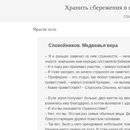
Хранить сбережения в 
ГЛ
Ярости псто
Спокойников. Медвежья вера
– Я и раньше замечал за ним странности, – нач
знаете, компанию нам нередко составляли Киберм
– И я пару раз принимал участие, – кивнул голово
– Я тоже заходил, но ничего странного не заметил
– Преферанс – это отдых, как любил говорить док
приветствий, – кивнул головой Кулакин, – но выпив
– Какие приветствия? – Спросила Ольгина, котора
– Если игрок получает больше двух взяток на ми
кланялись ему благодарно, а потом выпивали с уд
– И это вы называете странностями?
– Нет, что вы. Это как раз самые обычные вещи. Д
Присутствующие дружно помотали головами.
– Так вот, было у него арендовано небольшое пом
бизнесе никто ничего не знал. Я тоже узнал об эт