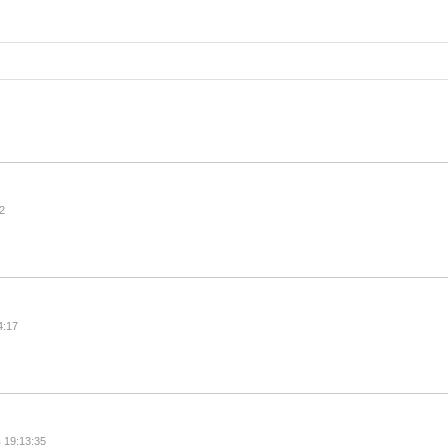
52
4:17
в 19:13:35