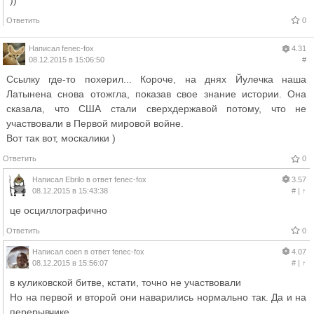
))
Ответить
0
Написал
fenec-fox
4.31
08.12.2015 в 15:06:50
#
Ссылку где-то похерил... Короче, на днях Йулечка наша
Латынена снова отожгла, показав свое знание истории. Она
сказала, что США стали сверхдержавой потому, что не
участвовали в Первой мировой войне.
Вот так вот, москалики )
Ответить
0
Написал
Ebrilo
в ответ
fenec-fox
3.57
08.12.2015 в 15:43:38
#
|
↑
це осциллографично
Ответить
0
Написал
coen
в ответ
fenec-fox
4.07
08.12.2015 в 15:56:07
#
|
↑
в куликовской битве, кстати, точно не участвовали
Но на первой и второй они наварились нормально так. Да и на
перерывчике.