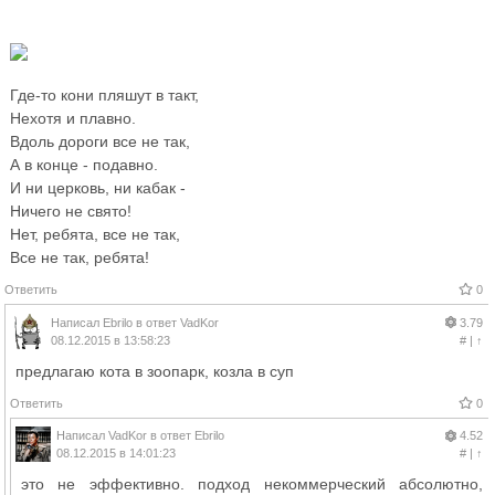
Где-то кони пляшут в такт,
Нехотя и плавно.
Вдоль дороги все не так,
А в конце - подавно.
И ни церковь, ни кабак -
Ничего не свято!
Нет, ребята, все не так,
Все не так, ребята!
Ответить
0
Написал
Ebrilo
в ответ
VadKor
3.79
08.12.2015 в 13:58:23
#
|
↑
предлагаю кота в зоопарк, козла в суп
Ответить
0
Написал
VadKor
в ответ
Ebrilo
4.52
08.12.2015 в 14:01:23
#
|
↑
это не эффективно. подход некоммерческий абсолютно,