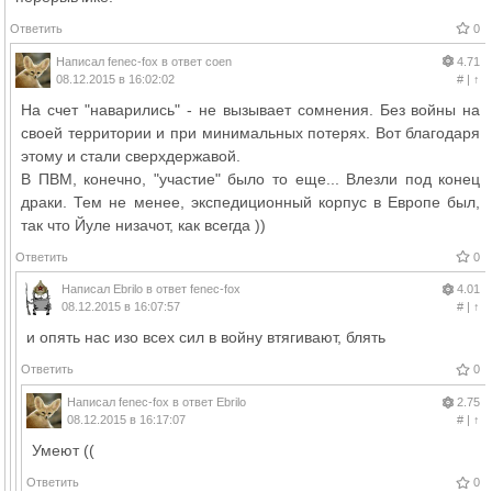
Ответить
0
Написал
fenec-fox
в ответ
coen
4.71
08.12.2015 в 16:02:02
#
|
↑
На счет "наварились" - не вызывает сомнения. Без войны на
своей территории и при минимальных потерях. Вот благодаря
этому и стали сверхдержавой.
В ПВМ, конечно, "участие" было то еще... Влезли под конец
драки. Тем не менее, экспедиционный корпус в Европе был,
так что Йуле низачот, как всегда ))
Ответить
0
Написал
Ebrilo
в ответ
fenec-fox
4.01
08.12.2015 в 16:07:57
#
|
↑
и опять нас изо всех сил в войну втягивают, блять
Ответить
0
Написал
fenec-fox
в ответ
Ebrilo
2.75
08.12.2015 в 16:17:07
#
|
↑
Умеют ((
Ответить
0