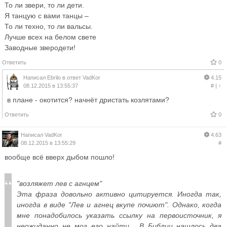
То ли звери, то ли дети.
Я танцую с вами танцы –
То ли техно, то ли вальсы.
Лучше всех на белом свете
Заводные зверодети!
Ответить
0
Написал
Ebrilo
в ответ
VadKor
4.15
08.12.2015 в 13:55:37
#
|
↑
в плане - окотится? начнёт дристать козлятами?
Ответить
0
Написал
VadKor
4.63
08.12.2015 в 13:55:29
#
вообще всё вверх дыбом пошло!
"возляжет лев с агнцем"
Эта фраза довольно активно цитируется. Иногда так,
иногда в виде "Лев и агнец вкупе почиют". Однако, когда
мне понадобилось указать ссылку на первоисточник, я
неожиданно не мог его найти... В Библии нашлось два