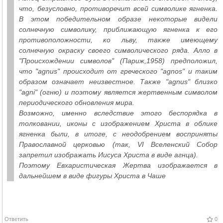
что, безусловно, противоречит всей символике ягненка.
В этом победительном образе некоторые видели
солнечную символику, приближающую ягненка к его
противоположности, ко льву, также имеющему
солнечную окраску своего символического ряда. Алло в
"Происхождении символов" (Париж,1958) предположил,
что "agnus" происходит от греческого "agnos" и таким
образом означает неизвестное. Также "agnus" близко
"agni" (огню) и поэтому является жертвенным символом
периодического обновления мира.
Возможно, именно вследствие этого беспорядка в
толковании, иконы с изображением Христа в облике
ягненка были, в итоге, с неодобрением восприняты
Православной церковью (так, VI Вселенский Собор
запретил изображать Иисуса Христа в виде агнца).
Поэтому Евхаристическая Жертва изображается в
дальнейшем в виде фигуры Христа в Чаше
Ответить
0