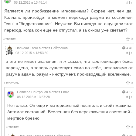
08.12.2015 в 13:48:14
#
|
↑
Является ли пробуждение мгновенным? Скорее нет, чем да.
Коллапс произойдет в момент перехода разума из состояния
"сон" в "бодрствование". Неужели Вы никогда не ощущали этот
переход, когда сон еще не отпустил, а за окном уже светает?
Ответить
0
Написал
Ebrilo
в ответ
Нейтронов
4.41
08.12.2015 в 13:53:39
#
|
↑
а это не имеет значения. я ж сказал, что галлюцинация была
порождена, а теперь существует сама по себе, независимо от
разума адама. разум - инструмент, производящий вселенные.
Ответить
0
Написал
Нейтронов
в ответ
Ebrilo
4.17
08.12.2015 в 13:57:28
#
|
↑
Не только. Он еще и материальный носитель и стейт машина.
Автомат состояний. Вселенная без переключения состояний -
мертвое бревно
Ответить
0
Написал
Ebrilo
в ответ
Нейтронов
4.34