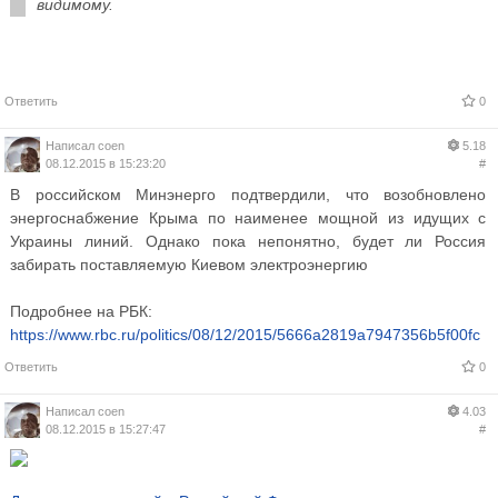
видимому.
Ответить
0
Написал
coen
5.18
08.12.2015 в 15:23:20
#
В российском Минэнерго подтвердили, что возобновлено
энергоснабжение Крыма по наименее мощной из идущих с
Украины линий. Однако пока непонятно, будет ли Россия
забирать поставляемую Киевом электроэнергию
Подробнее на РБК:
https://www.rbc.ru/politics/08/12/2015/5666a2819a7947356b5f00fc
Ответить
0
Написал
coen
4.03
08.12.2015 в 15:27:47
#