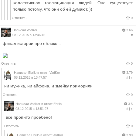
коллективная галлюцинация людей. Она существует
только потому, что они об ей думают. ))
Ответить
0
Написал
VadKor
3.66
08.12.2015 в 13:46:46
#
финал истории про яБлоко...
Ответить
0
Написал
Ebrilo
в ответ
VadKor
3.79
08.12.2015 в 13:47:57
#
|
↑
ни мужика, ни айфона, и змейку приморили
Ответить
0
Написал
VadKor
в ответ
Ebrilo
3.5
08.12.2015 в 13:51:27
#
|
↑
всё пропито проебёно!
Ответить
0
Написал
Ebrilo
в ответ
VadKor
3.99