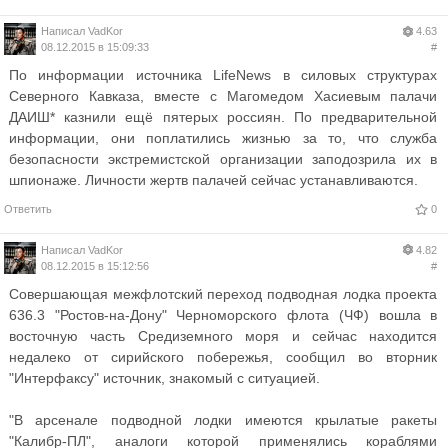
Написал
VadKor
4.63
08.12.2015 в 15:09:33
#
По информации источника LifeNews в силовых структурах
Северного Кавказа, вместе с Магомедом Хасиевым палачи
ДАИШ* казнили ещё пятерых россиян. По предварительной
информации, они поплатились жизнью за то, что служба
безопасности экстремистской организации заподозрила их в
шпионаже. Личности жертв палачей сейчас устанавливаются.
Ответить
0
Написал
VadKor
4.82
08.12.2015 в 15:12:56
#
Совершающая межфлотский переход подводная лодка проекта
636.3 "Ростов-на-Дону" Черноморского флота (ЧФ) вошла в
восточную часть Средиземного моря и сейчас находится
недалеко от сирийского побережья, сообщил во вторник
"Интерфаксу" источник, знакомый с ситуацией.
"В арсенале подводной лодки имеются крылатые ракеты
"Калибр-ПЛ", аналоги которой применялись кораблями