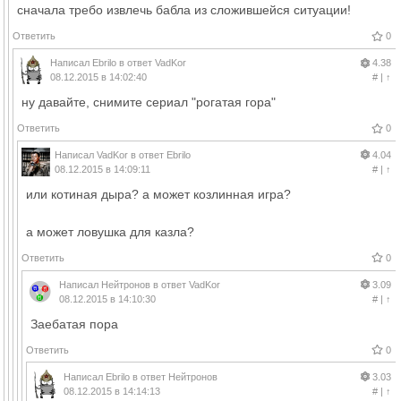
сначала требо извлечь бабла из сложившейся ситуации!
Ответить
0
Написал
Ebrilo
в ответ
VadKor
4.38
08.12.2015 в 14:02:40
#
|
↑
ну давайте, снимите сериал "рогатая гора"
Ответить
0
Написал
VadKor
в ответ
Ebrilo
4.04
08.12.2015 в 14:09:11
#
|
↑
или котиная дыра? а может козлинная игра?
а может ловушка для казла?
Ответить
0
Написал
Нейтронов
в ответ
VadKor
3.09
08.12.2015 в 14:10:30
#
|
↑
Заебатая пора
Ответить
0
Написал
Ebrilo
в ответ
Нейтронов
3.03
08.12.2015 в 14:14:13
#
|
↑