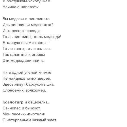
Я болтушкам-хохотушкам
Начинаю напевать:
Вы медвежьи пингвинята
Иль пингвиньи медвежата?
Интересные соседи –
То ль пингвины, то ль медведи!
Я танцую с вами танцы –
То ли танго, то ли вальсы.
Так галантны и игривы
Эти медведЕпингвины!
Ни в одной ученой книжке
Не найдешь таких зверей.
Здесь живут барсукомышка,
Слоноёжик, волкозмей,
Козлотигр
и овцебелка,
Свинопёс и быкокот.
Мои песенки-пыхтелки
С нетерпеньем каждый ждёт.