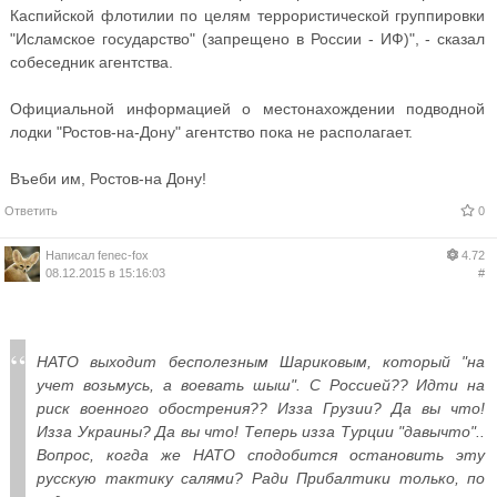
Каспийской флотилии по целям террористической группировки
"Исламское государство" (запрещено в России - ИФ)", - сказал
собеседник агентства.
Официальной информацией о местонахождении подводной
лодки "Ростов-на-Дону" агентство пока не располагает.
Въеби им, Ростов-на Дону!
Ответить
0
Написал
fenec-fox
4.72
08.12.2015 в 15:16:03
#
НАТО выходит бесполезным Шариковым, который "на
учет возьмусь, а воевать шыш". С Россией?? Идти на
риск военного обострения?? Изза Грузии? Да вы что!
Изза Украины? Да вы что! Теперь изза Турции "давычто"..
Вопрос, когда же НАТО сподобится остановить эту
русскую тактику салями? Ради Прибалтики только, по