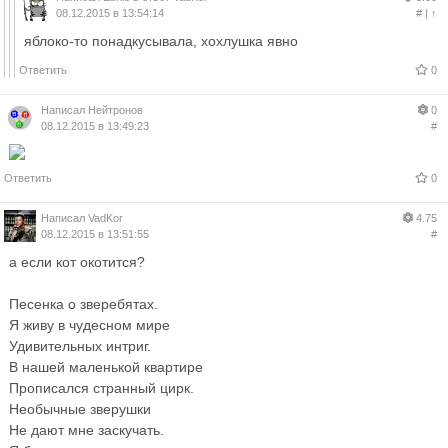
08.12.2015 в 13:54:14
#
|
↑
яблоко-то понадкусывала, хохлушка явно
Ответить
0
Написал
Нейтронов
0
08.12.2015 в 13:49:23
#
Ответить
0
Написал
VadKor
4.75
08.12.2015 в 13:51:55
#
а если кот окотится?
Песенка о зверебятах.
Я живу в чудесном мире
Удивительных интриг.
В нашей маленькой квартире
Прописался странный цирк.
Необычные зверушки
Не дают мне заскучать.