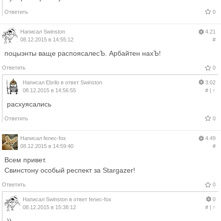
Ответить
0
Написал
Swinston
4.21
08.12.2015 в 14:55:12
#
поцыэнты ваще распоясалесЪ. Арбайтен нахЪ!
Ответить
0
Написал
Ebrilo
в ответ
Swinston
3.02
08.12.2015 в 14:56:55
#
|
↑
расхуясались
Ответить
0
Написал
fenec-fox
4.49
08.12.2015 в 14:59:40
#
Всем привет.
Свинстону особый респект за Stargazer!
Ответить
0
Написал
Swinston
в ответ
fenec-fox
0
08.12.2015 в 15:38:12
#
|
↑