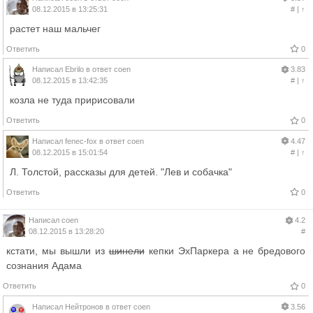
08.12.2015 в 13:25:31
#
|
↑
растет наш мальчег
Ответить
0
Написал
Ebrilo
в ответ
coen
3.83
08.12.2015 в 13:42:35
#
|
↑
козла не туда пририсовали
Ответить
0
Написал
fenec-fox
в ответ
coen
4.47
08.12.2015 в 15:01:54
#
|
↑
Л. Толстой, рассказы для детей. "Лев и собачка"
Ответить
0
Написал
coen
4.2
08.12.2015 в 13:28:20
#
кстати, мы вышли из
шинели
кепки ЭхПаркера а не бредового
сознания Адама
Ответить
0
Написал
Нейтронов
в ответ
coen
3.56