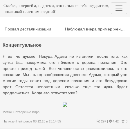
Смейся, юзернейм, над теми, кто называет тебя педерастом,
показывай палец им средний!
Провал десталинизации
Наблюдал вчера пример женской логики
Концептуальное
Я вот чо думаю. Никуда Адама не изгоняли, после того, как
сучка Ева накормила его яблоком с дерева познания. Это
просто приход такой. Все человечество размножилось в его
сознании. Мы - плод воображения древнего Адама, который уже
многие годы лежит под деревом познания и его безудержно
прет. Остается непонятным, сколько еще эта чушь будет
продолжаться. Когда его отпустит уже?
Метки:
Сотверение мира
Написал
Нейтронов
08.12.15 в 13:14:55
297
|
4.42 |
3