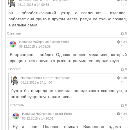
08.12.2015 в 14:00:58
#
|
↑
он - обрабатывающий центр, а вселенная - изделие.
работает она где-то в другом месте. разум её только создал,
а дальше сами
Ответить
0
Написал
Нейтронов
в ответ
Ebrilo
4.34
08.12.2015 в 14:09:39
#
|
↑
В принципе - пойдет. Однако неясен механизм, который
вращает вселенную в отрыве от разума, ее породившую.
Ответить
0
Написал
Ebrilo
в ответ
Нейтронов
4.38
08.12.2015 в 14:14:00
#
|
↑
будто бы природа механизма, породившего вселенную, в
которой существует адам, ясна
Ответить
0
Написал
Нейтронов
в ответ
Ebrilo
4.34
08.12.2015 в 14:20:31
#
|
↑
Ну эт еще Пелевен описал. Вселенная адама -