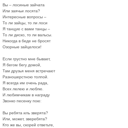
Вы – лосиные зайчата
Или заячьи лосята?
Интересные вопросы –
То ли зайцы, то ли лоси
Я танцую с вами танцы –
То ли диско, то ли вальсы.
Никогда в беде не бросят
Озорные зайцелоси!
Если грустно мне бывает,
Я бегом бегу домой,
Там друзья меня встречают
Разношерстною толпой.
Я всегда им очень рада,
Всех лелею и люблю.
И любимчикам в награду
Звонко песенку пою:
Вы ребята иль зверята?
Или, может, зверебята?
Кто же вы, скорей ответьте,