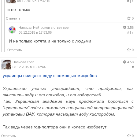
08.12.2015 в 17:32:16
#
|
↑
и не только
Ответить
0
Написал
Нейтронов
в ответ
coen
3.58
08.12.2015 в 17:53:06
#
|
↑
И не только котята и не только с людьми
Ответить
0
Написал
coen
4.58
08.12.2015 в 16:12:44
#
украинцы очищают воду с помощью микробов
Украинские ученые утверждают, что придумали, как
очистить воду и от отходов, и от водорослей.
Так, Украинская академия наук предложила бороться с
"цветением" воды с помощью специальной ветроаэрационной
установки
ВАУ
, которая насыщает воду кислородом.
Так ведь через год-полтора они и колесо изобретут
Ответить
0