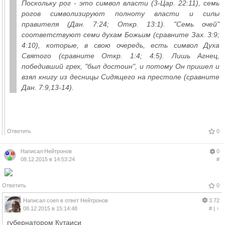
Поскольку рог - это символ власти (3-Цар. 22:11), семь
рогов символизируют полноту власти и силы
правителя (Дан. 7:24; Откр. 13:1). "Семь очей"
соответствуют семи духам Божьим (сравните Зах. 3:9;
4:10), которые, в свою очередь, есть символ Духа
Святого (сравните Откр. 1:4; 4:5). Лишь Агнец,
победивший грех, "был достоин", и потому Он пришел и
взял книгу из десницы Сидящего на престоле (сравните
Дан. 7:9,13-14).
Ответить
0
Написал
Нейтронов
0
08.12.2015 в 14:53:24
#
Ответить
0
Написал
coen
в ответ
Нейтронов
3.72
08.12.2015 в 15:14:48
#
|
↑
губернатором Кутаиси