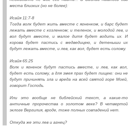
места близких (но не более):
Исайя 11:7-8
Тогда волк будет жить вместе с ягненком, и барс будет
лежать вместе с козленком; и теленок, и молодой лев, и
вол будут вместе, и малое дитя будет водить их. И
корова будет пастись с медведицею, и детеныши их
будут лежать вместе, и лев, как вол, будет есть солому.
Исайя 65:25
Волк и ягненок будут пастись вместе, и лев, как вол,
будет есть солому, а для змея прах будет пищею: они не
будут причинять зла и вреда на всей святой горе Моей,
говорит Господь.
Или это вообще не библейский текст, а какие-то
античные пророчества о золотом веке? В четвертой
эклоге Вергилия, вроде, тоже полных совпадений нет.
Откуда же эти лев и агнец?