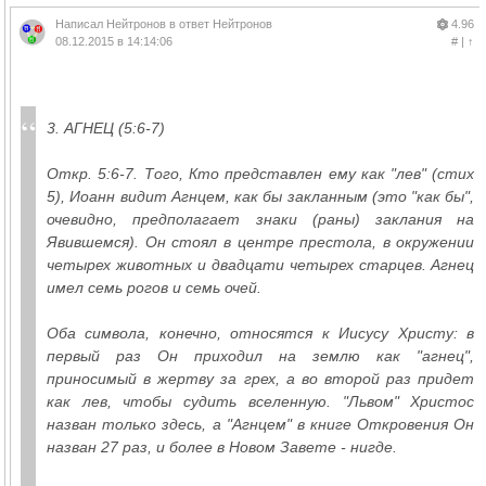
Написал
Нейтронов
в ответ
Нейтронов
4.96
08.12.2015 в 14:14:06
#
|
↑
3. АГНЕЦ (5:6-7)
Откр. 5:6-7. Того, Кто представлен ему как "лев" (стих
5), Иоанн видит Агнцем, как бы закланным (это "как бы",
очевидно, предполагает знаки (раны) заклания на
Явившемся). Он стоял в центре престола, в окружении
четырех животных и двадцати четырех старцев. Агнец
имел семь рогов и семь очей.
Оба символа, конечно, относятся к Иисусу Христу: в
первый раз Он приходил на землю как "агнец",
приносимый в жертву за грех, а во второй раз придет
как лев, чтобы судить вселенную. "Львом" Христос
назван только здесь, а "Агнцем" в книге Откровения Он
назван 27 раз, и более в Новом Завете - нигде.