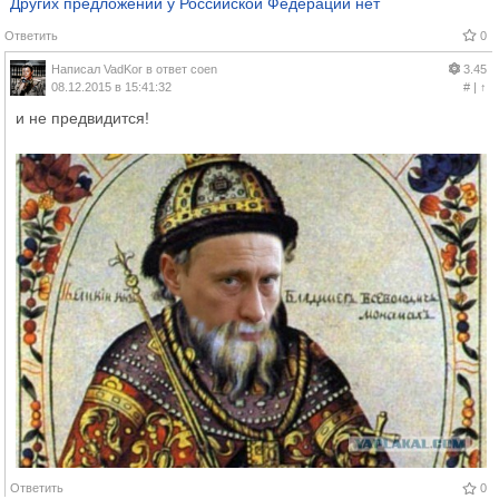
Других предложений у Российской Федерации нет
Ответить
0
Написал
VadKor
в ответ
coen
3.45
08.12.2015 в 15:41:32
#
|
↑
и не предвидится!
Ответить
0