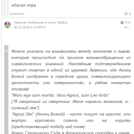
ебатая пора
Ответить
0
Написал
Нейтронов
в ответ
VadKor
4.97
08.12.2015 в 14:06:47
#
|
↑
Можно указать на взаимосвязь между ягненком и львом,
которая происходит по причине взаимообращения их
символических значений. Наглядным подтверждением
служит тимпан в одной из церквей Армении, где Агнец
Божий изображен в середине круга, символизирующего
целостность или совершенство, а рядом начертан
эпиграф:
"Mors ego sum morttis. Voco Agnus, sum Leo fortis"
("Я смертный из смертных. Меня нарекли ягненком, я -
сильный лев").
"Agnys Dei" (Агнец Божий) - часто пишут на кресте, или
внутри кругового сияния, или на хоругви
(представляющей победу над злом).
Агнец Страшного Суда в Апокалипсисе способен к гневу,