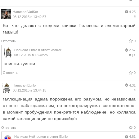
Написал
VadKor
4.25
08.12.2015 в 13:42:57
#
Вот что делают с людями книшки Пелевена и элементарный
гашыш!
Ответить
0
Написал
Ebrilo
в ответ
VadKor
2.57
08.12.2015 в 13:48:25
#
|
↑
книшки-хуишки
Ответить
0
Написал
Ebrilo
4.31
08.12.2015 в 13:44:15
#
галлюцинация адама порождена его разумом, но независима
от него. наблюдаема им, но неконтролируема. соответственно,
в момент пробуждения прекратится наблюдение, но коллапса
самой галлюцинации не произойдёт
Ответить
0
Написал
Нейтронов
в ответ
Ebrilo
4.61