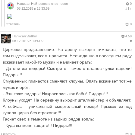
Написал
Нейтронов
в ответ
coen
0
08.12.2015 в 13:33:59
#
|
↑
Ответить
0
Написал
VadKor
4.59
08.12.2015 в 13:41:51
#
Цирковое представление. На арену выходят гимнасты, что-то
там выделывают, всем нравится. Неожиданно в последнем ряду
вскакивает какой-то мужик и начинает орать:
- Да они же пидоры! Смотрите - вместо штанов чулки надели!
Пидоры!!!
Смущённых гимнастов сменяют клоуны. Опять вскакивет тот же
мужик и орёт:
- Эти тоже пидоры! Накрасились как бабы! Пидоры!!!
Клоуны уходят. На середину выходит шталмейстер и объявляет:
А сейчас - уникальный смертельный номер! Прыжок из-под
купола цирка без страховки!!!
Гаснет свет, в темноте из задних рядов вопль:
- Куда вы меня тащите!!! Пидоры!!!
Ответить
0