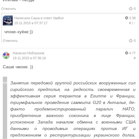
Ответить
0
Написала
Саша
в ответ
VadKor
3.38
19.11.2015 в 07:37:17
#
|
↑
чпоке-хуёке:))
Ответить
0
Написал
Нейтронов
4.77
19.11.2015 в 07:36:16
#
Саше чмоке. ))
Занятие передовой группой российских вооруженных сил
сирийского предполья, на редкость своевременная и
эффективная серия терактов в Египте и Франции,
триумфальное проведение саммита G20 в Анталье, де-
факто продемонстрированный паралич НАТО,
приобретение важного союзника в лице Франции,
успокоение Запада началом обмена с военными США
данными о проводимых операциях против ИГ и
предложением о реструктуризации украинского долга,