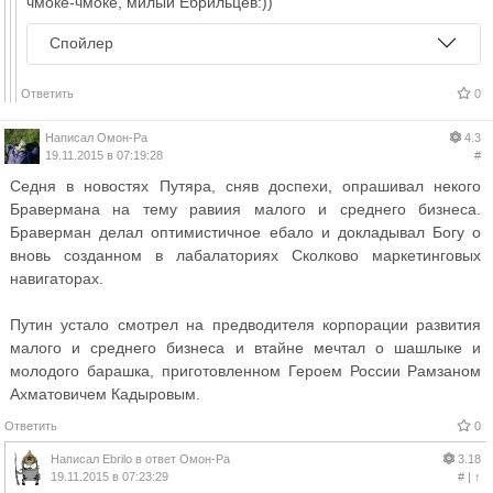
чмоке-чмоке, милый Ебрильцев:))
Спойлер
Ответить
0
Написал
Омон-Ра
4.3
19.11.2015 в 07:19:28
#
Седня в новостях Путяра, сняв доспехи, опрашивал некого
Бравермана на тему равиия малого и среднего бизнеса.
Браверман делал оптимистичное ебало и докладывал Богу о
вновь созданном в лабалаториях Сколково маркетинговых
навигаторах.
Путин устало смотрел на предводителя корпорации развития
малого и среднего бизнеса и втайне мечтал о шашлыке и
молодого барашка, приготовленном Героем России Рамзаном
Ахматовичем Кадыровым.
Ответить
0
Написал
Ebrilo
в ответ
Омон-Ра
3.18
19.11.2015 в 07:23:29
#
|
↑