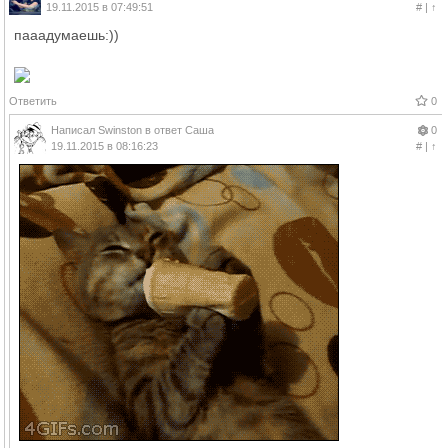
19.11.2015 в 07:49:51
#
|
↑
пааадумаешь:))
Ответить
0
Написал
Swinston
в ответ
Саша
0
19.11.2015 в 08:16:23
#
|
↑