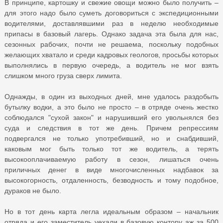
В принципе, картошку и свежие овощи можно было получить –
для этого надо было суметь договориться с экспедиционными
водителями, доставлявшими раз в неделю необходимые
припасы в базовый лагерь. Однако задача эта была для нас,
сезонных рабочих, почти не решаема, поскольку подобных
желающих хватало и среди кадровых геологов, просьбы которых
выполнялись в первую очередь, а водитель не мог взять
слишком много груза сверх лимита.
Однажды, в один из выходных дней, мне удалось раздобыть
бутылку водки, а это было не просто – в отряде очень жестко
соблюдался "сухой закон" и нарушивший его увольнялся без
суда и следствия в тот же день. Причем репрессиям
подвергался не только употребивший, но и снабдивший,
каковым мог быть только тот же водитель, а терять
высокооплачиваемую работу в сезон, лишаться очень
приличных денег в виде многочисленных надбавок за
высокогорность, отдаленность, безводность и тому подобное,
дураков не было.
Но в тот день карта легла идеальным образом – начальник
отряда и его заместитель уехали в базовую контору аж за 500