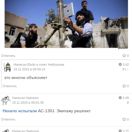
Ответить
0
Написал
Ebrilo
в ответ
Нейтронов
3.42
19.11.2015 в 09:59:14
#
|
↑
это многое объясняет
Ответить
0
Написал
Swinston
4.49
19.11.2015 в 09:01:39
#
Нехило испытали
AC-130J. Экипажу решпект.
Ответить
0
Написал
Swinston
3.72