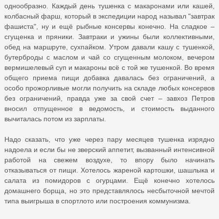
однообразно. Каждый день тушенка с макаронами или кашей,
колбасный фарш, который в экспедиции народ называл "завтрак
фашиста", ну и ещё рыбные консервы конечно. На сладкое –
сгущенка и пряники. Завтраки и ужины были коллективными,
обед на маршруте, сухпайком. Утром давали кашу с тушенкой,
бутерброды с маслом и чай со сгущенным молоком, вечером
вермишелевый суп и макароны всё с той же тушенкой. Во время
общего приема пищи добавка давалась без ограничений, а
особо прожорливые могли получить на складе любых консервов
без ограничений, правда уже за свой счет – завхоз Петров
вносил отпущенное в ведомость, и стоимость выданного
вычиталась потом из зарплаты.
Надо сказать, что уже через пару месяцев тушенка изрядно
надоела и если бы не зверский аппетит, вызванный интенсивной
работой на свежем воздухе, то впору было начинать
отказываться от пищи. Хотелось жареной картошки, шашлыка и
салата из помидоров с огурцами. Ещё конечно хотелось
домашнего борща, но это представлялось несбыточной мечтой
типа выигрыша в спортлото или построения коммунизма.