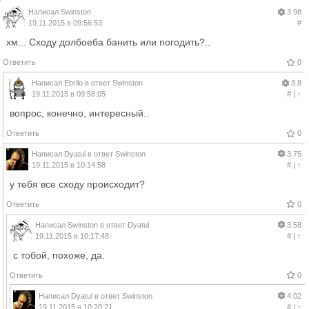
Написал
Swinston
3.98
19.11.2015 в 09:56:53
#
хм... Сходу долбоеба банить или погодить?..
Ответить
0
Написал
Ebrilo
в ответ
Swinston
3.8
19.11.2015 в 09:58:05
#
|
↑
вопрос, конечно, интересный..
Ответить
0
Написал
Dyatul
в ответ
Swinston
3.75
19.11.2015 в 10:14:58
#
|
↑
у тебя все сходу происходит?
Ответить
0
Написал
Swinston
в ответ
Dyatul
3.58
19.11.2015 в 10:17:48
#
|
↑
с тобой, похоже, да.
Ответить
0
Написал
Dyatul
в ответ
Swinston
4.02
19.11.2015 в 10:20:21
#
|
↑