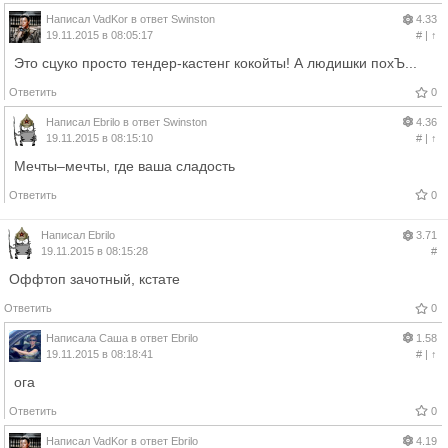
Написал
VadKor
в ответ
Swinston
4.33
19.11.2015 в 08:05:17
#
|
↑
Это сцуко просто тендер-кастенг кокойты! А людишки похЪ...
Ответить
0
Написал
Ebrilo
в ответ
Swinston
4.36
19.11.2015 в 08:15:10
#
|
↑
Мечты–мечты, где ваша сладость
Ответить
0
Написал
Ebrilo
3.71
19.11.2015 в 08:15:28
#
Оффтоп зачотный, кстате
Ответить
0
Написала
Саша
в ответ
Ebrilo
1.58
19.11.2015 в 08:18:41
#
|
↑
ога
Ответить
0
Написал
VadKor
в ответ
Ebrilo
4.19