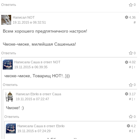
Ответить
0
Написал
NOT
4.36
19.11.2015 в 06:32:51
#
Всем хорошего предпятничного настроя!
Чмоке-чмоке, милейшая Сашенька!
Ответить
0
Написала
Саша
в ответ
NOT
4.02
19.11.2015 в 06:39:35
#
|
↑
чмоке-чмоке, Товарищ НОТ!..)))
Ответить
0
Написал
Ebrilo
в ответ
Саша
3.17
19.11.2015 в 07:22:47
#
|
↑
Чмоке! :)
Ответить
0
Написала
Саша
в ответ
Ebrilo
4.2
19.11.2015 в 07:24:29
#
|
↑