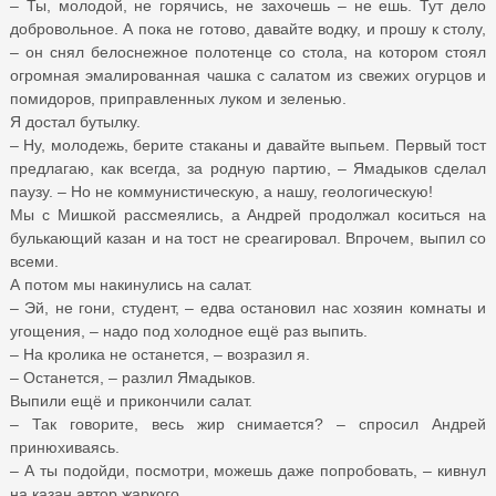
– Ты, молодой, не горячись, не захочешь – не ешь. Тут дело
добровольное. А пока не готово, давайте водку, и прошу к столу,
– он снял белоснежное полотенце со стола, на котором стоял
огромная эмалированная чашка с салатом из свежих огурцов и
помидоров, приправленных луком и зеленью.
Я достал бутылку.
– Ну, молодежь, берите стаканы и давайте выпьем. Первый тост
предлагаю, как всегда, за родную партию, – Ямадыков сделал
паузу. – Но не коммунистическую, а нашу, геологическую!
Мы с Мишкой рассмеялись, а Андрей продолжал коситься на
булькающий казан и на тост не среагировал. Впрочем, выпил со
всеми.
А потом мы накинулись на салат.
– Эй, не гони, студент, – едва остановил нас хозяин комнаты и
угощения, – надо под холодное ещё раз выпить.
– На кролика не останется, – возразил я.
– Останется, – разлил Ямадыков.
Выпили ещё и прикончили салат.
– Так говорите, весь жир снимается? – спросил Андрей
принюхиваясь.
– А ты подойди, посмотри, можешь даже попробовать, – кивнул
на казан автор жаркого.