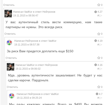
Ответить
0
Написал
VadKor
в ответ
Нейтронов
4.27
19.11.2015 в 08:56:47
#
|
↑
У вас аутентичный стиль вести коммерцию, нам такие
партнеры не нужны. Это всегда риск.
Ответить
0
Написал
Нейтронов
в ответ
VadKor
4.19
19.11.2015 в 08:57:38
#
|
↑
За риск Вам придется доплатить еще $150
Ответить
0
Написал
VadKor
в ответ
Нейтронов
4.16
19.11.2015 в 09:06:02
#
|
↑
Мда...уровень аутентичности зашкаливает. Не будет у нас
сделки карочи. Пардоньте.
Ответить
0
Написал
Нейтронов
в ответ
VadKor
4.7
19.11.2015 в 09:25:24
#
|
↑
Мы рады каждому клиенту. Всего за $400 Вы можете