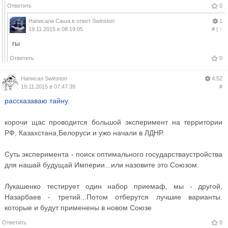
Ответить
0
Написала
Саша
в ответ
Swinston
1
19.11.2015 в 08:19:05
#
|
↑
гы
Ответить
0
Написал
Swinston
4.52
19.11.2015 в 07:47:39
#
рассказаваю тайну
.
корочи щас проводится большой эксперимент на территории
РФ, Казахстана,Белоруси и ужо начали в ЛДНР.
Суть эксперимента - поиск оптимального государстваустройства
для нашай будущай Империи...или назовите это Союзом.
Лукашенко тестирует один набор приемаф, мы - другой,
Назарбаев - третий...Потом отберутся лучшие варианты.
которые и будут применены в новом Союзе
Ответить
0