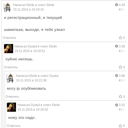
Написал
Ebrilo
в ответ
Ebrilo
4.49
19.11.2015 в 10:18:10
#
|
↑
и регистрационный, и текущий.
шамилька, выходи, я тебя узнал
Ответить
0
Написал
Dyatul
в ответ
Ebrilo
3.38
19.11.2015 в 10:20:51
#
|
↑
хуйню несешь..
Ответить
0
Написал
Ebrilo
в ответ
Dyatul
3.88
19.11.2015 в 10:21:36
#
|
↑
могу ip опубликовать
Ответить
0
Написал
Dyatul
в ответ
Ebrilo
3.32
19.11.2015 в 10:26:02
#
|
↑
кому это надо..
Ответить
0