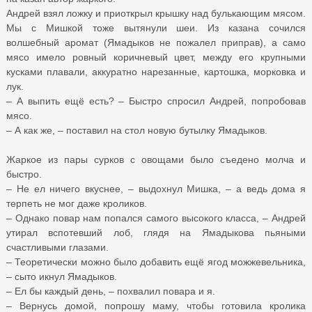
Андрей взял ложку и приоткрыл крышку над булькающим мясом.
Мы с Мишкой тоже вытянули шеи. Из казана сочился
волшебный аромат (Ямадыков не пожалел приправ), а само
мясо имело ровный коричневый цвет, между его крупными
кусками плавали, аккуратно нарезанные, картошка, морковка и
лук.
– А выпить ещё есть? – Быстро спросил Андрей, попробовав
мясо.
– А как же, – поставил на стол новую бутылку Ямадыков.
Жаркое из пары сурков с овощами было съедено молча и
быстро.
– Не ел ничего вкуснее, – выдохнул Мишка, – а ведь дома я
терпеть не мог даже кроликов.
– Однако повар нам попался самого высокого класса, – Андрей
утирал вспотевший лоб, глядя на Ямадыкова пьяными
счастливыми глазами.
– Теоретически можно было добавить ещё ягод можжевельника,
– сыто икнул Ямадыков.
– Ел бы каждый день, – похвалил повара и я.
– Вернусь домой, попрошу маму, чтобы готовила кролика