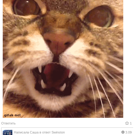
Ответить
1
Написала
Саша
в ответ
Swinston
3.09