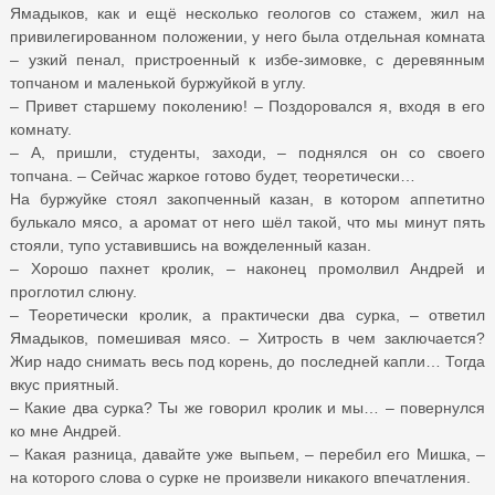
Ямадыков, как и ещё несколько геологов со стажем, жил на
привилегированном положении, у него была отдельная комната
– узкий пенал, пристроенный к избе-зимовке, с деревянным
топчаном и маленькой буржуйкой в углу.
– Привет старшему поколению! – Поздоровался я, входя в его
комнату.
– А, пришли, студенты, заходи, – поднялся он со своего
топчана. – Сейчас жаркое готово будет, теоретически…
На буржуйке стоял закопченный казан, в котором аппетитно
булькало мясо, а аромат от него шёл такой, что мы минут пять
стояли, тупо уставившись на вожделенный казан.
– Хорошо пахнет кролик, – наконец промолвил Андрей и
проглотил слюну.
– Теоретически кролик, а практически два сурка, – ответил
Ямадыков, помешивая мясо. – Хитрость в чем заключается?
Жир надо снимать весь под корень, до последней капли… Тогда
вкус приятный.
– Какие два сурка? Ты же говорил кролик и мы… – повернулся
ко мне Андрей.
– Какая разница, давайте уже выпьем, – перебил его Мишка, –
на которого слова о сурке не произвели никакого впечатления.