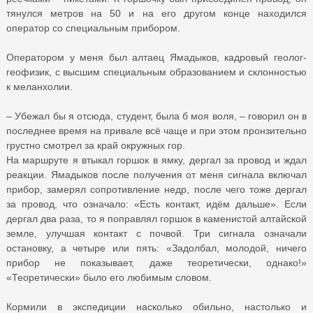
тянулся метров на 50 и на его другом конце находился
оператор со специальным прибором.
Оператором у меня был алтаец Ямадыков, кадровый геолог-
геофизик, с высшим специальным образованием и склонностью
к меланхолии.
– Убежал бы я отсюда, студент, была б моя воля, – говорил он в
последнее время на привале всё чаще и при этом пронзительно
грустно смотрел за край окружных гор.
На маршруте я втыкал горшок в ямку, дергал за провод и ждал
реакции. Ямадыков после получения от меня сигнала включал
прибор, замерял сопротивление недр, после чего тоже дергал
за провод, что означало: «Есть контакт, идём дальше». Если
дергал два раза, то я поправлял горшок в каменистой алтайской
земле, улучшая контакт с почвой. Три сигнала означали
остановку, а четыре или пять: «Задолбал, молодой, ничего
прибор не показывает, даже теоретически, однако!»
«Теоретически» было его любимым словом.
Кормили в экспедиции насколько обильно, настолько и