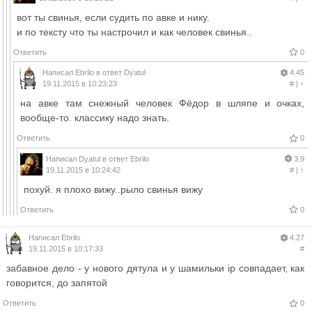
вот ты свинья, если судить по авке и нику.
и по тексту что ты настрочил и как человек свинья..
Ответить
0
Написал
Ebrilo
в ответ
Dyatul
4.45
19.11.2015 в 10:23:23
#
|
↑
на авке там снежный человек Фёдор в шляпе и очках,
вообще-то. классику надо знать.
Ответить
0
Написал
Dyatul
в ответ
Ebrilo
3.9
19.11.2015 в 10:24:42
#
|
↑
похуй. я плохо вижу..рыло свинья вижу
Ответить
0
Написал
Ebrilo
4.27
19.11.2015 в 10:17:33
#
забавное дело - у нового дятула и у шамильки ip совпадает, как
говорится, до запятой
Ответить
0