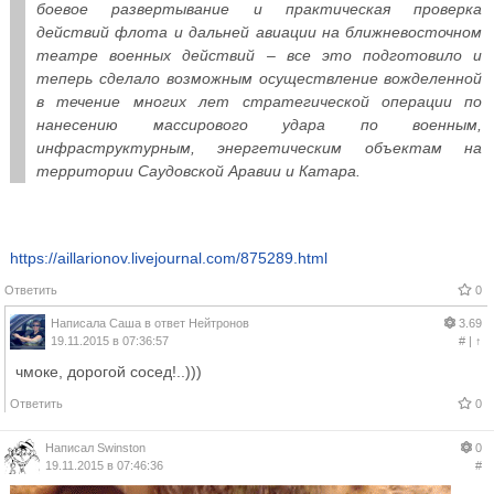
боевое развертывание и практическая проверка
действий флота и дальней авиации на ближневосточном
театре военных действий – все это подготовило и
теперь сделало возможным осуществление вожделенной
в течение многих лет стратегической операции по
нанесению массирового удара по военным,
инфраструктурным, энергетическим объектам на
территории Саудовской Аравии и Катара.
https://aillarionov.livejournal.com/875289.html
Ответить
0
Написала
Саша
в ответ
Нейтронов
3.69
19.11.2015 в 07:36:57
#
|
↑
чмоке, дорогой сосед!..)))
Ответить
0
Написал
Swinston
0
19.11.2015 в 07:46:36
#