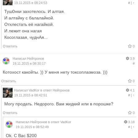
19.11.2015 в 08:24:53
#
|
↑
Туш0нки захотелось. И алтая.
И алтайку с балалайкой.
Отхлестать её нагайкой.
И лежит она нагая
Косоглазая, чуднАя...
Ответить
0
Написал
Нейтронов
3.9
19.11.2015 в 08:30:17
#
Котохост какойты. )) У меня нету токсоплазмоза. )))
Ответить
0
Написал
VadKor
в ответ
Нейтронов
4.1
19.11.2015 в 08:42:51
#
|
↑
Могу продать. Недорого. Вам жидкий или в порошке?
Ответить
0
Написал
Нейтронов
в ответ
VadKor
3.18
19.11.2015 в 08:52:49
#
|
↑
Ok. С Вас $200