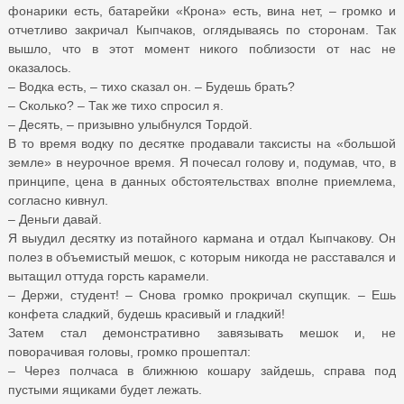
фонарики есть, батарейки «Крона» есть, вина нет, – громко и
отчетливо закричал Кыпчаков, оглядываясь по сторонам. Так
вышло, что в этот момент никого поблизости от нас не
оказалось.
– Водка есть, – тихо сказал он. – Будешь брать?
– Сколько? – Так же тихо спросил я.
– Десять, – призывно улыбнулся Тордой.
В то время водку по десятке продавали таксисты на «большой
земле» в неурочное время. Я почесал голову и, подумав, что, в
принципе, цена в данных обстоятельствах вполне приемлема,
согласно кивнул.
– Деньги давай.
Я выудил десятку из потайного кармана и отдал Кыпчакову. Он
полез в объемистый мешок, с которым никогда не расставался и
вытащил оттуда горсть карамели.
– Держи, студент! – Снова громко прокричал скупщик. – Ешь
конфета сладкий, будешь красивый и гладкий!
Затем стал демонстративно завязывать мешок и, не
поворачивая головы, громко прошептал:
– Через полчаса в ближнюю кошару зайдешь, справа под
пустыми ящиками будет лежать.