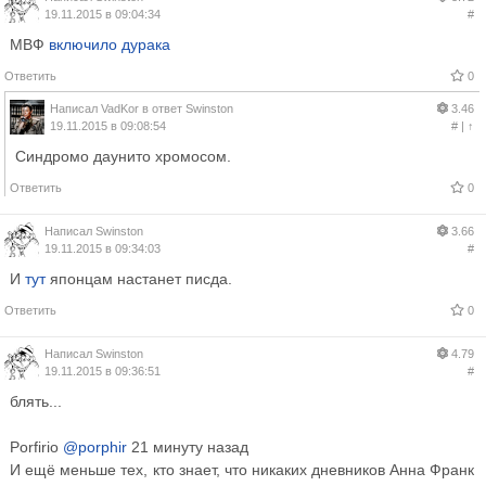
19.11.2015 в 09:04:34
#
МВФ
включило дурака
Ответить
0
Написал
VadKor
в ответ
Swinston
3.46
19.11.2015 в 09:08:54
#
|
↑
Синдромо даунито хромосом.
Ответить
0
Написал
Swinston
3.66
19.11.2015 в 09:34:03
#
И
тут
японцам настанет писда.
Ответить
0
Написал
Swinston
4.79
19.11.2015 в 09:36:51
#
блять...
Porfirio
‏@porphir
21 минуту назад
И ещё меньше тех, кто знает, что никаких дневников Анна Франк