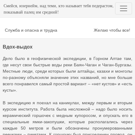
Смейся, юзернейм, над теми, кто называет тебя педерастом,
показывай палец им средний!
Служба и опасна и трудна
Желаю чтобы все!
Вдох-выдох
Дело было в геофизической экспедиции, в Горном Алтае там,
где несут свои быстрые воды реки Баян-Чаган и Чаган-Бургазы.
Местные люди, среди которых были алтайцы, казахи и монголы
по-разному объясняли значение этих названий, но мне больше
всего понравился самый простой вариант – «нет кустов» и «есть
кусты».
В экспедицию я поехал на каникулах, между первым и вторым
курсом института. Работа была несложной – надо было носить
керамический горшочек с медным купоросом, и опускать его в
специальные ямки-закопушки, которые располагались через
каждые 50 метров и были обозначены пронумерованными
реечками – пикетами. К горшочку был присоединен провод, он