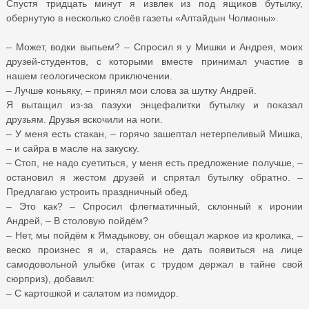
Спустя тридцать минут я извлек из под ящиков бутылку,
обернутую в несколько слоёв газеты «Алтайдын Чолмоны».
– Может, водки выпьем? – Спросил я у Мишки и Андрея, моих
друзей-студентов, с которыми вместе принимал участие в
нашем геологическом приключении.
– Лучше коньяку, – принял мои слова за шутку Андрей.
Я вытащил из-за пазухи энцефалитки бутылку и показал
друзьям. Друзья вскочили на ноги.
– У меня есть стакан, – горячо зашептал нетерпеливый Мишка,
– и сайра в масле на закуску.
– Стоп, не надо суетиться, у меня есть предложение получше, –
остановил я жестом друзей и спрятал бутылку обратно. –
Предлагаю устроить праздничный обед.
– Это как? – Спросил флегматичный, склонный к иронии
Андрей, – В столовую пойдём?
– Нет, мы пойдём к Ямадыкову, он обещал жаркое из кролика, –
веско произнес я и, стараясь не дать появиться на лице
самодовольной улыбке (итак с трудом держал в тайне свой
сюрприз), добавил:
– С картошкой и салатом из помидор.