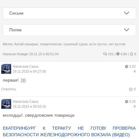
Сиське
Попке
Метки:
Алтай пазырык
,
теоретически
,
тушеный сурок
,
есть кусты
,
нет кустов
Написал
Kulagin
19.11.15 в 00:51:04
191
|
4.86 |
6
Написала
Саша
3.02
19.11.2015 в 04:27:00
#
первая!..)))
Ответить
0
Написала
Саша
4.32
19.11.2015 в 05:53:19
#
молодцы!..свердловские товарищи
ЕКАТЕРИНБУРГ К ТЕРАКТУ НЕ ГОТОВ! ПРОВЕРКА
БЕЗОПАСНОСТИ ЖЕЛЕЗНОДОРОЖНОГО ВОКЗАЛА (ВИДЕО)