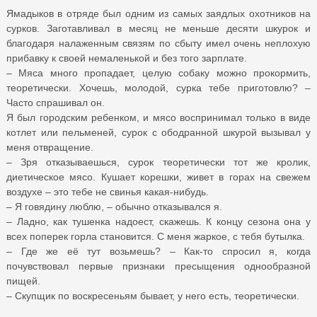
Ямадыков в отряде был одним из самых заядлых охотников на
сурков. Заготавливал в месяц не меньше десяти шкурок и
благодаря налаженным связям по сбыту имел очень неплохую
прибавку к своей немаленькой и без того зарплате.
– Мяса много пропадает, целую собаку можно прокормить,
теоретически. Хочешь, молодой, сурка тебе приготовлю? –
Часто спрашивал он.
Я был городским ребенком, и мясо воспринимал только в виде
котлет или пельменей, сурок с ободранной шкурой вызывал у
меня отвращение.
– Зря отказываешься, сурок теоретически тот же кролик,
диетическое мясо. Кушает корешки, живет в горах на свежем
воздухе – это тебе не свинья какая-нибудь.
– Я говядину люблю, – обычно отказывался я.
– Ладно, как тушенка надоест, скажешь. К концу сезона она у
всех поперек горла становится. С меня жаркое, с тебя бутылка.
– Где же её тут возьмешь? – Как-то спросил я, когда
почувствовал первые признаки пресыщения однообразной
пищей.
– Скупщик по воскресеньям бывает, у него есть, теоретически.