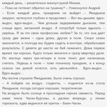
каждый день, – решительно махнул рукой Мишка.
– Пока не потянет обратно на тушенку? – Усмехнулся Андрей.
– Если каждый день, праздника не выйдет…– Ямадыков
закурил, затянулся глубоко и продолжил. – Вот мы дышим: вдох-
выдох, вдох-выдох… Чем дольше задерживаем дыхание, тем
слаще вдох, желанней воздух. А попробуй только вдыхать –
умрёшь. Я за что свою профессию люблю? За то, что она даёт
сразу две жизни – одна дома, другая в поле. Скоро сезон
закончится, и полгода мы будем сидеть в конторе, обрабатывая
результаты. С девяти до шести не бей лежачего. Дома первое
время так хорошо, будто только женился и сразу квартиру дали.
Но месяца через три-четыре в поле тянет, дни начинаешь
считать. Уедешь в поле – тоже поначалу праздник, а к концу
сезона так домой хочется, хоть увольняйся… Вдох-выдох…
Вдох-выдох…
Мы молча слушали Ямадыкова. Было очень хорошо.
– А пойдём на воздух, студенты, – поднялся из-за стола
Ямадыков, погода сегодня хорошая, теоретически.
На воздухе было солнце и прохладная горная свежесть. Перед
нами текла Чаган-Бургазы, а далеко впереди, у линии
горизонта, едва виднелся её приток – Баян-Чаган.