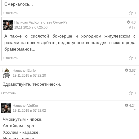
Смеркалось...
Ответить
0
Написал
VadKor
в ответ
Омон-Ра
4.3
19.11.2015 в 07:25:56
#
|
↑
А также о сисястой боксерше и холодном жигулевском с
раками на новом арбате, недоступных вещах для всякого рода
браверманов...
Ответить
0
Написал
Ebrilo
3.87
19.11.2015 в 07:22:20
#
Здравствуйте, теоретически.
Ответить
0
Написал
VadKor
4.24
19.11.2015 в 07:32:02
#
Чмокнутым - чпоке,
Алтайцам - ура.
Хохлам - караоке,
Игилам - песда.