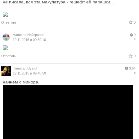
не писала, вся эта макулатура - гешефт её папашки...
Ответить
0
Написал
Нейтронов
0
19.11.2015 в 09:39:10
#
Ответить
0
Написал
Dyatul
3.64
19.11.2015 в 09:48:50
#
начнем с минора..