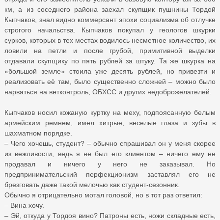
км, а из соседнего района заехал скупщик пушнины Тордой
Кыпчаков, знал видно коммерсант эпохи социализма об отлучке
строгого начальства. Кыпчаков покупал у геологов шкурки
сурков, которых в тех местах водилось несметное количество, их
ловили на петли и после грубой, примитивной выделки
отдавали скупщику по пять рублей за штуку. Та же шкурка на
«большой земле» стоила уже десять рублей, но привезти и
реализовать её там, было существенно сложней – можно было
нарваться на ветконтроль, ОБХСС и других недоброжелателей.
Кыпчаков носил кожаную куртку на меху, подпоясанную белым
армейским ремнем, имел хитрые, веселые глаза и зубы в
шахматном порядке.
– Чего хочешь, студент? – обычно спрашивал он у меня скорее
из вежливости, ведь я не был его клиентом – ничего ему не
продавал и ничего у него не заказывал. Но
предпринимательский перфекционизм заставлял его не
брезговать даже такой мелочью как студент-сезонник.
Обычно я отрицательно мотал головой, но в тот раз ответил:
– Вина хочу.
– Эй, откуда у Тордоя вино? Патроны есть, ножи складные есть,