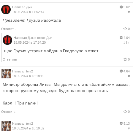
Написал
Дык
3.62
18.05.2024 в 17:52:44
#
Президент Грузии наложила
Ответить
0
Написал
Дык
в ответ
Дык
4.04
18.05.2024 в 17:54:20
#
|
↑
щас Грузия устроит майдан в Гваделупе в ответ
Ответить
0
Написал
tenj2
4.64
18.05.2024 в 18:18:15
#
Министр обороны Литвы: Мы должны стать «балтийским ежом»,
которого русскому медведю будет сложно проглотить
Карл !! Три палки!
Ответить
0
Написал
tenj2
5.13
18.05.2024 в 18:19:52
#