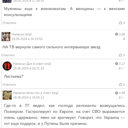
18.05.2024 в 17:28:25
#
|
↑
Мужчины еще к военкоматам. А женщины — к женским
консультациям.
Ответить
0
Написал
tenj2
3.98
18.05.2024 в 16:19:52
#
НА ТВ вернули самого сильного интервьюера звезд
Ответить
0
Написал
Дык
в ответ
tenj2
3.17
18.05.2024 в 16:21:19
#
|
↑
Листьева?
Ответить
0
Написал
fenec-fox
в ответ
tenj2
4.48
18.05.2024 в 16:55:12
#
|
↑
Где-то в ТГ видел, как господа релоканты возмущались
Познером. Гастролирует по Европе, на счет СВО выражается
очень сдержанно, явно не критикует. Говорит, что Украина —
тот еще подарок, и у Путины были причины.