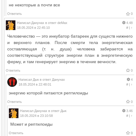
не некоторые а почти все
Ответить
0
Написал
Данунах
в ответ
deMax
4.48
18.05.2024 в 22:45:10
#
|
↑
Человечество — это инкубатор батареек для существ нижнего
и верхнего планов. После смерти тела энергетическая
составляющая (т. н. душа) человека забирается на
соответствующий структуре энергии план в энергетическую
ферму, и там генерирует энергию в течение вечности.
Ответить
0
Написал
Дык
в ответ
Данунах
4
18.05.2024 в 22:48:01
#
|
↑
энергию которой питаются рептилоиды
Ответить
0
Написал
Данунах
в ответ
Дык
3.46
18.05.2024 в 23:10:58
#
|
↑
Может и рептилоиды
Ответить
0