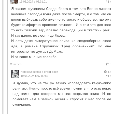
19.05.2024 в 05:31:01
#
|
↑
Я знаком с учением Сведенборга о том, что Бог не лишает
человека свободы воли даже после смерти, и о том что он
волен выбирать себе именно то место и общество, где ему
будет комфортно провести вечность. И о том что для кого
то есть "мягкий ад", плавно переходящий в "жесткий рай".
И так далее, по лестнице Якова.
И есть даже литературное описание сведенборгианского
ада, в романе Стругацких "Град обреченный". Но мне
интересно что думает ДеМакс.
И за ваше мнение спасибо.
Ответить
0
Написал
deMax
в ответ
coen
4.4
19.05.2024 в 07:00:59
#
|
↑
Я думаю, что не так уж важно исповедовать какую-либо
религию. Нужно просто всё время помнить, что есть некто
над нами, для которого мы как открытая книга. И он
помогает нам в земной жизни и спросит с нас после её
окончания.