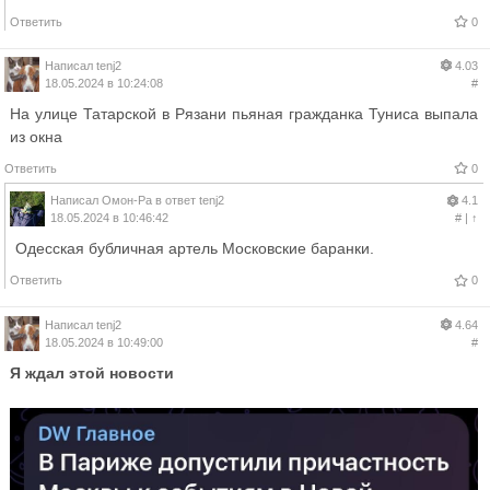
Ответить
0
Написал
tenj2
4.03
18.05.2024 в 10:24:08
#
На улице Татарской в Рязани пьяная гражданка Туниса выпала
из окна
Ответить
0
Написал
Омон-Ра
в ответ
tenj2
4.1
18.05.2024 в 10:46:42
#
|
↑
Одесская бубличная артель Московские баранки.
Ответить
0
Написал
tenj2
4.64
18.05.2024 в 10:49:00
#
Я ждал этой новости