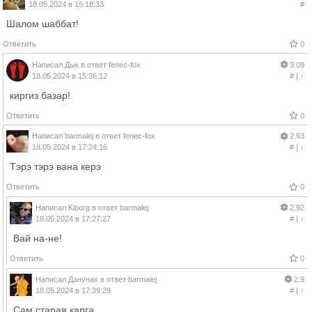
18.05.2024 в 15:18:33
#
Шалом шаббат!
Ответить
0
Написал
Дык
в ответ
fenec-fox
3.09
18.05.2024 в 15:36:12
#
|
↑
киргиз базар!
Ответить
0
Написал
barmalej
в ответ
fenec-fox
2.93
18.05.2024 в 17:24:16
#
|
↑
Тэрэ тэрэ вана керэ
Ответить
0
Написал
Kiborg
в ответ
barmalej
2.92
18.05.2024 в 17:27:27
#
|
↑
Вай на-не!
Ответить
0
Написал
Данунах
в ответ
barmalej
2.9
18.05.2024 в 17:39:29
#
|
↑
Сам старая карга