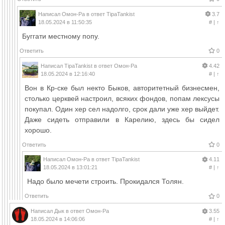
Написал
Омон-Ра
в ответ
TipaTankist
3.7
18.05.2024 в 11:50:35
#
|
↑
Буггати местному попу.
Ответить
0
Написал
TipaTankist
в ответ
Омон-Ра
4.42
18.05.2024 в 12:16:40
#
|
↑
Вон в Кр-ске был некто Быков, авторитетный бизнесмен,
столько церквей настроил, всяких фондов, попам лексусы
покупал. Один хер сел надолго, срок дали уже хер выйдет.
Даже сидеть отправили в Карелию, здесь бы сидел
хорошо.
Ответить
0
Написал
Омон-Ра
в ответ
TipaTankist
4.11
18.05.2024 в 13:01:21
#
|
↑
Надо было мечети строить. Прокидался Толян.
Ответить
0
Написал
Дык
в ответ
Омон-Ра
3.55
18.05.2024 в 14:06:06
#
|
↑