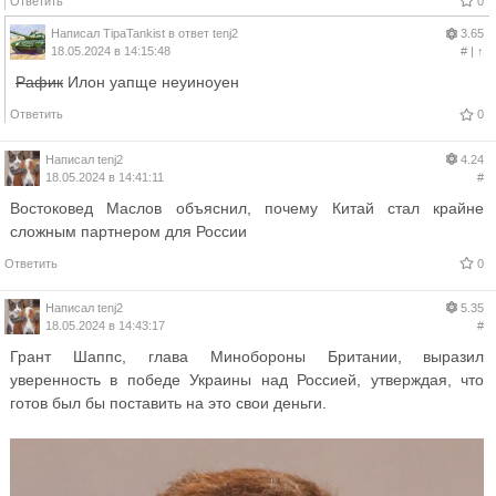
Ответить
0
Написал
TipaTankist
в ответ
tenj2
3.65
18.05.2024 в 14:15:48
#
|
↑
Рафик
Илон уапще неуиноуен
Ответить
0
Написал
tenj2
4.24
18.05.2024 в 14:41:11
#
Востоковед Маслов объяснил, почему Китай стал крайне
сложным партнером для России
Ответить
0
Написал
tenj2
5.35
18.05.2024 в 14:43:17
#
Грант Шаппс, глава Минобороны Британии, выразил
уверенность в победе Украины над Россией, утверждая, что
готов был бы поставить на это свои деньги.