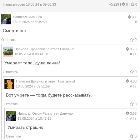
Написал
coen
18.05.24 в 09:06:33
229
|
0 |
0
Написал
Омон-Ра
3.1
18.05.2024 в 09:35:50
#
Смерти нет.
Ответить
0
Написал
TipaTankist
в ответ
Омон-Ра
3.75
18.05.2024 в 09:41:38
#
|
↑
Умерает тело, душа вечна!
Ответить
0
Написал
Данунах
в ответ
TipaTankist
4.33
18.05.2024 в 09:51:59
#
|
↑
Вот умрете — тогда будете рассказывать.
Ответить
0
Написал
Омон-Ра
в ответ
Данунах
3.63
18.05.2024 в 10:47:13
#
|
↑
Умирать страшно.
Ответить
0