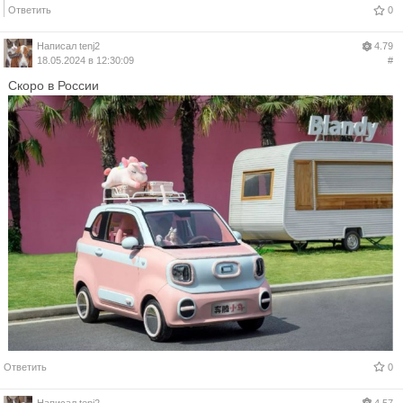
Ответить
0
Написал
tenj2
4.79
18.05.2024 в 12:30:09
#
Скоро в России
Ответить
0
Написал
tenj2
4.57