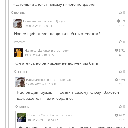
Настоящий атеист никому ничего не должен
Ответить
0
Написал
coen
в ответ
Данунах
3.9
19.05.2024 в 10:01:11
#
|
↑
Настоящий атеист не должен быть атеистом?
Ответить
0
Написал
Данунах
в ответ
coen
3.71
19.05.2024 в 10:08:58
#
|
↑
Он атеист, но он никому не должен им быть
Ответить
0
Написал
coen
в ответ
Данунах
4.64
19.05.2024 в 10:10:11
#
|
↑
Настоящий мужик — хозяин своему слову. Захотел —
дал, захотел — взял обратно.
Ответить
0
Написал
Омон-Ра
в ответ
coen
4.02
19.05.2024 в 10:53:13
#
|
↑
Настоящий это тот, кто имеет удостоверение