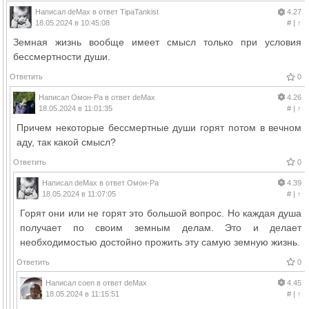
Написал
deMax
в ответ
TipaTankist
4.27
18.05.2024 в 10:45:08
#
|
↑
Земная жизнь вообще имеет смысл только при условия
бессмертности души.
Ответить
0
Написал
Омон-Ра
в ответ
deMax
4.26
18.05.2024 в 11:01:35
#
|
↑
Причем некоторые бессмертные души горят потом в вечном
аду, так какой смысл?
Ответить
0
Написал
deMax
в ответ
Омон-Ра
4.39
18.05.2024 в 11:07:05
#
|
↑
Горят они или не горят это большой вопрос. Но каждая душа
получает по своим земным делам. Это и делает
необходимостью достойно прожить эту самую земную жизнь.
Ответить
0
Написал
coen
в ответ
deMax
4.45
18.05.2024 в 11:15:51
#
|
↑