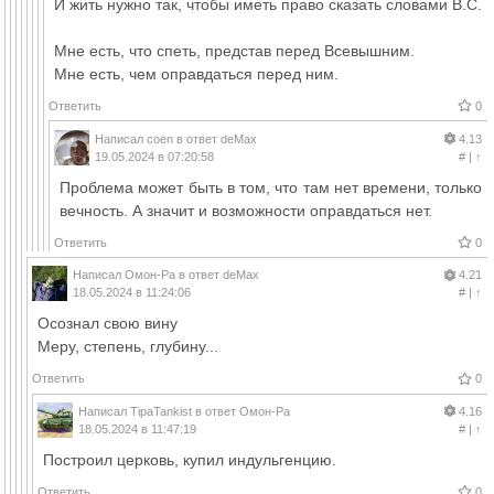
И жить нужно так, чтобы иметь право сказать словами В.С.
Мне есть, что спеть, представ перед Всевышним.
Мне есть, чем оправдаться перед ним.
Ответить
0
Написал
coen
в ответ
deMax
4.13
19.05.2024 в 07:20:58
#
|
↑
Проблема может быть в том, что там нет времени, только
вечность. А значит и возможности оправдаться нет.
Ответить
0
Написал
Омон-Ра
в ответ
deMax
4.21
18.05.2024 в 11:24:06
#
|
↑
Осознал свою вину
Меру, степень, глубину...
Ответить
0
Написал
TipaTankist
в ответ
Омон-Ра
4.16
18.05.2024 в 11:47:19
#
|
↑
Построил церковь, купил индульгенцию.
Ответить
0