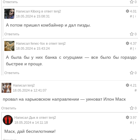
Ответить
0
Написал
Kiborg
в ответ
tenj2
4.01
18.05.2024 в 15:08:31
#
|
↑
А потом пришел комбайнер и дал пизды.
Ответить
0
Написал
fenec-fox
в ответ
tenj2
4.37
18.05.2024 в 15:43:24
#
|
↑
А была бы у них банка с огурцами — все было бы гораздо
быстрее и проще.
Ответить
0
Написал
tenj2
4.21
18.05.2024 в 12:41:07
#
провал на харьковском направлении — уиноват Илон Маск
Ответить
0
Написал
Дык
в ответ
tenj2
3.97
18.05.2024 в 14:11:18
#
|
↑
Маск, дай беспилотники!