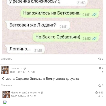
Ответить
1
Написал
tenj2
4
18.05.2024 в 12:27:31
#
С моста Саратов-Энгельс в Волгу упала девушка
Ответить
0
Написал
tenj2
в ответ
tenj2
4.63
18.05.2024 в 12:31:51
#
|
↑