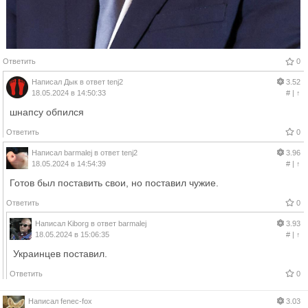
Ответить
0
Написал
Дык
в ответ
tenj2
3.52
18.05.2024 в 14:50:33
#
|
↑
шнапсу обпился
Ответить
0
Написал
barmalej
в ответ
tenj2
3.96
18.05.2024 в 14:54:39
#
|
↑
Готов был поставить свои, но поставил чужие.
Ответить
0
Написал
Kiborg
в ответ
barmalej
3.93
18.05.2024 в 15:06:35
#
|
↑
Украинцев поставил.
Ответить
0
Написал
fenec-fox
3.03