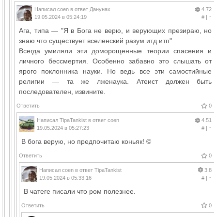
Написал
coen
в ответ
Данунах
4.72
19.05.2024 в 05:24:19
#
|
↑
Ага, типа — "Я в Бога не верю, и верующих презираю, но
знаю что существует вселенский разум итд итп"
Всегда умиляли эти доморощенные теории спасения и
личного бессмертия. Особенно забавно это слышать от
ярого поклонника науки. Но ведь все эти самостийные
религии — та же лженаука. Атеист должен быть
последователен, извините.
Ответить
0
Написал
TipaTankist
в ответ
coen
4.51
19.05.2024 в 05:27:23
#
|
↑
В бога верую, но предпочитаю коньяк! ©
Ответить
0
Написал
coen
в ответ
TipaTankist
3.8
19.05.2024 в 05:33:16
#
|
↑
В чатеге писали что ром полезнее.
Ответить
0