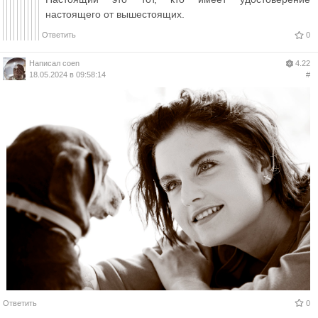
настоящего от вышестоящих.
Ответить
0
Написал
coen
4.22
18.05.2024 в 09:58:14
#
Ответить
0