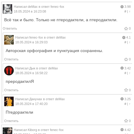
Написал
deMax
в ответ
fenec-fox
3.98
18.05.2024 в 16:23:08
#
|
↑
Всё так и было. Только не птеродактели, а птеродактили.
Ответить
0
Написал
fenec-fox
в ответ
deMax
4.1
18.05.2024 в 16:29:03
#
|
↑
Авторская орфография и пунктуация сохранены.
Ответить
0
Написал
Дык
в ответ
deMax
3.42
18.05.2024 в 16:58:22
#
|
↑
преродактилЯ
Ответить
0
Написал
Данунах
в ответ
deMax
3.25
18.05.2024 в 17:40:20
#
|
↑
Птедорактели
Ответить
0
Написал
Kiborg
в ответ
fenec-fox
4.42