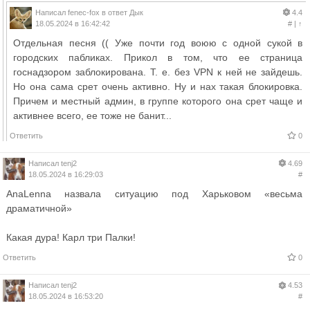
Написал
fenec-fox
в ответ
Дык
4.4
18.05.2024 в 16:42:42
#
|
↑
Отдельная песня (( Уже почти год воюю с одной сукой в
городских пабликах. Прикол в том, что ее страница
госнадзором заблокирована. Т. е. без VPN к ней не зайдешь.
Но она сама срет очень активно. Ну и нах такая блокировка.
Причем и местный админ, в группе которого она срет чаще и
активнее всего, ее тоже не банит...
Ответить
0
Написал
tenj2
4.69
18.05.2024 в 16:29:03
#
AnaLenna назвала ситуацию под Харьковом «весьма
драматичной»
Какая дура! Карл три Палки!
Ответить
0
Написал
tenj2
4.53
18.05.2024 в 16:53:20
#