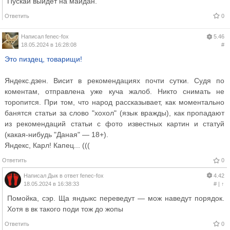
Пускай выйдет на майдан.
Ответить
0
Написал
fenec-fox
5.46
18.05.2024 в 16:28:08
#
Это пиздец, товарищи!
Яндекс.дзен. Висит в рекомендациях почти сутки. Судя по
коментам, отправлена уже куча жалоб. Никто снимать не
торопится. При том, что народ рассказывает, как моментально
банятся статьи за слово "хохол" (язык вражды), как пропадают
из рекомендаций статьи с фото известных картин и статуй
(какая-нибудь "Даная" — 18+).
Яндекс, Карл! Капец... (((
Ответить
0
Написал
Дык
в ответ
fenec-fox
4.42
18.05.2024 в 16:38:33
#
|
↑
Помойка, сэр. Ща яндыкс переведут — мож наведут порядок.
Хотя в вк такого поди тож до жопы
Ответить
0