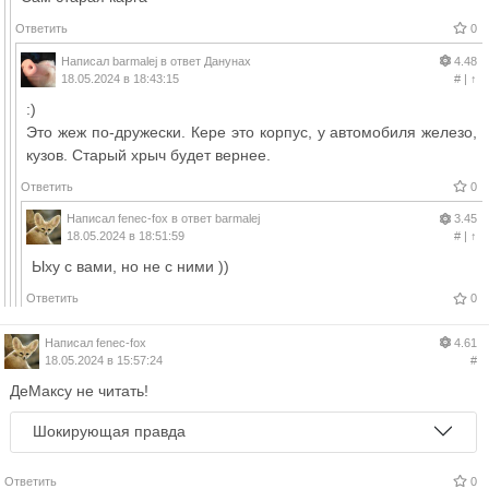
Ответить
0
Написал
barmalej
в ответ
Данунах
4.48
18.05.2024 в 18:43:15
#
|
↑
:)
Это жеж по-дружески. Кере это корпус, у автомобиля железо,
кузов. Старый хрыч будет вернее.
Ответить
0
Написал
fenec-fox
в ответ
barmalej
3.45
18.05.2024 в 18:51:59
#
|
↑
Ыху с вами, но не с ними ))
Ответить
0
Написал
fenec-fox
4.61
18.05.2024 в 15:57:24
#
ДеМаксу не читать!
Шокирующая правда
Ответить
0