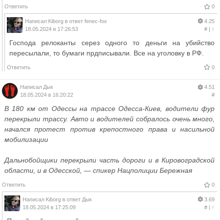
Ответить
0
Написал
Kiborg
в ответ
fenec-fox
4.25
18.05.2024 в 17:26:53
#
|
↑
Господа релоканты серез одного то деньги на убийство
пересылали, то бумаги прдписывали. Все на уголовку в РФ.
Ответить
0
Написал
Дык
4.51
18.05.2024 в 16:20:22
#
В 180 км от Одессы на трассе Одесса-Киев, водители фур
перекрыли трассу. Авто и водителей собралось очень много,
начался протест против крепостного права и насильной
мобилизации
Дальнобойщики перекрыли часть дороги и в Кировоградской
области, и в Одесской, — спикер Нацполиции Бережная
Ответить
0
Написал
Kiborg
в ответ
Дык
3.69
18.05.2024 в 17:25:09
#
|
↑