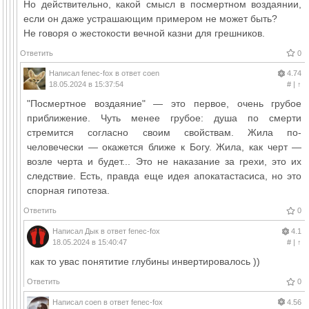
Но действительно, какой смысл в посмертном воздаянии,
если он даже устрашающим примером не может быть?
Не говоря о жестокости вечной казни для грешников.
Ответить
0
Написал
fenec-fox
в ответ
coen
4.74
18.05.2024 в 15:37:54
#
|
↑
"Посмертное воздаяние" — это первое, очень грубое
приближение. Чуть менее грубое: душа по смерти
стремится согласно своим свойствам. Жила по-
человечески — окажется ближе к Богу. Жила, как черт —
возле черта и будет... Это не наказание за грехи, это их
следствие. Есть, правда еще идея апокатастасиса, но это
спорная гипотеза.
Ответить
0
Написал
Дык
в ответ
fenec-fox
4.1
18.05.2024 в 15:40:47
#
|
↑
как то увас понятитие глубины инвертировалось ))
Ответить
0
Написал
coen
в ответ
fenec-fox
4.56