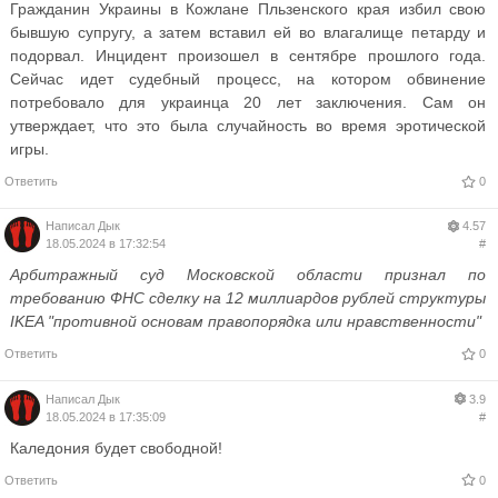
Гражданин Украины в Кожлане Пльзенского края избил свою
бывшую супругу, а затем вставил ей во влагалище петарду и
подорвал. Инцидент произошел в сентябре прошлого года.
Сейчас идет судебный процесс, на котором обвинение
потребовало для украинца 20 лет заключения. Сам он
утверждает, что это была случайность во время эротической
игры.
Ответить
0
Написал
Дык
4.57
18.05.2024 в 17:32:54
#
Арбитражный суд Московской области признал по
требованию ФНС сделку на 12 миллиардов рублей структуры
IKEA "противной основам правопорядка или нравственности"
Ответить
0
Написал
Дык
3.9
18.05.2024 в 17:35:09
#
Каледония будет свободной!
Ответить
0