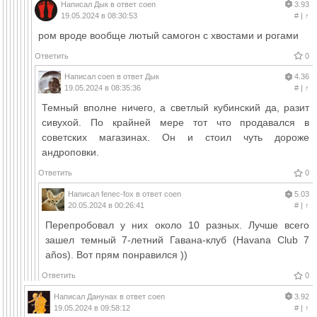
Написал
Дык
в ответ
coen
3.93
19.05.2024 в 08:30:53
#
|
↑
ром вроде вообще лютый самогон с хвостами и рогами
Ответить
0
Написал
coen
в ответ
Дык
4.36
19.05.2024 в 08:35:36
#
|
↑
Темный вполне ничего, а светлый кубинский да, разит
сивухой. По крайней мере тот что продавался в
советских магазинах. Он и стоил чуть дороже
андроповки.
Ответить
0
Написал
fenec-fox
в ответ
coen
5.03
20.05.2024 в 00:26:41
#
|
↑
Перепробовал у них около 10 разных. Лучше всего
зашел темный 7-летний Гавана-клуб (Havana Club 7
años). Вот прям понравился ))
Ответить
0
Написал
Данунах
в ответ
coen
3.92
19.05.2024 в 09:58:12
#
|
↑