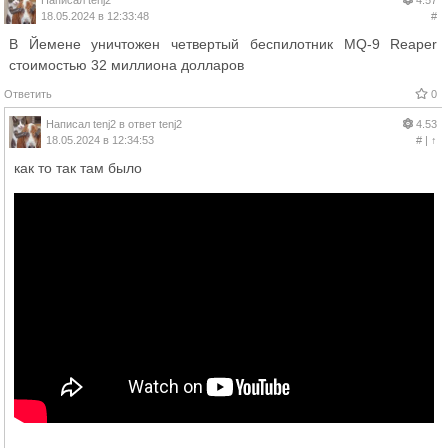
18.05.2024 в 12:33:48
#
В Йемене уничтожен четвертый беспилотник MQ-9 Reaper
стоимостью 32 миллиона долларов
Ответить
0
Написал
tenj2
в ответ
tenj2
4.53
18.05.2024 в 12:34:53
#
|
↑
как то так там было